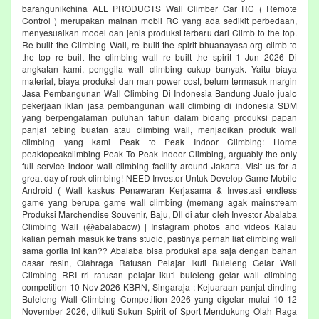
barangunikchina ALL PRODUCTS Wall Climber Car RC ( Remote
Control ) merupakan mainan mobil RC yang ada sedikit perbedaan,
menyesuaikan model dan jenis produksi terbaru dari Climb to the top.
Re built the Climbing Wall, re built the spirit bhuanayasa.org climb to
the top re built the climbing wall re built the spirit 1 Jun 2026 Di
angkatan kami, penggila wall climbing cukup banyak. Yaitu biaya
material, biaya produksi dan man power cost, belum termasuk margin
Jasa Pembangunan Wall Climbing Di Indonesia Bandung Jualo jualo
pekerjaan iklan jasa pembangunan wall climbing di indonesia SDM
yang berpengalaman puluhan tahun dalam bidang produksi papan
panjat tebing buatan atau climbing wall, menjadikan produk wall
climbing yang kami Peak to Peak Indoor Climbing: Home
peaktopeakclimbing Peak To Peak Indoor Climbing, arguably the only
full service indoor wall climbing facility around Jakarta. Visit us for a
great day of rock climbing! NEED Investor Untuk Develop Game Mobile
Android ( Wall kaskus Penawaran Kerjasama & Investasi endless
game yang berupa game wall climbing (memang agak mainstream
Produksi Marchendise Souvenir, Baju, Dll di atur oleh Investor Abalaba
Climbing Wall (@abalabacw) | Instagram photos and videos Kalau
kalian pernah masuk ke trans studio, pastinya pernah liat climbing wall
sama gorila ini kan?? Abalaba bisa produksi apa saja dengan bahan
dasar resin, Olahraga Ratusan Pelajar Ikuti Buleleng Gelar Wall
Climbing RRI rri ratusan pelajar ikuti buleleng gelar wall climbing
competition 10 Nov 2026 KBRN, Singaraja : Kejuaraan panjat dinding
Buleleng Wall Climbing Competition 2026 yang digelar mulai 10 12
November 2026, diikuti Sukun Spirit of Sport Mendukung Olah Raga