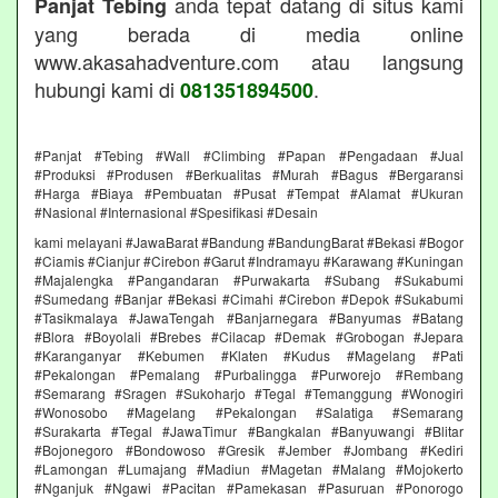
anda tepat datang di situs kami
Panjat Tebing
yang berada di media online
www.akasahadventure.com atau langsung
hubungi kami di
.
081351894500
#Panjat #Tebing #Wall #Climbing #Papan #Pengadaan #Jual
#Produksi #Produsen #Berkualitas #Murah #Bagus #Bergaransi
#Harga #Biaya #Pembuatan #Pusat #Tempat #Alamat #Ukuran
#Nasional #Internasional #Spesifikasi #Desain
kami melayani #JawaBarat #Bandung #BandungBarat #Bekasi #Bogor
#Ciamis #Cianjur #Cirebon #Garut #Indramayu #Karawang #Kuningan
#Majalengka #Pangandaran #Purwakarta #Subang #Sukabumi
#Sumedang #Banjar #Bekasi #Cimahi #Cirebon #Depok #Sukabumi
#Tasikmalaya #JawaTengah #Banjarnegara #Banyumas #Batang
#Blora #Boyolali #Brebes #Cilacap #Demak #Grobogan #Jepara
#Karanganyar #Kebumen #Klaten #Kudus #Magelang #Pati
#Pekalongan #Pemalang #Purbalingga #Purworejo #Rembang
#Semarang #Sragen #Sukoharjo #Tegal #Temanggung #Wonogiri
#Wonosobo #Magelang #Pekalongan #Salatiga #Semarang
#Surakarta #Tegal #JawaTimur #Bangkalan #Banyuwangi #Blitar
#Bojonegoro #Bondowoso #Gresik #Jember #Jombang #Kediri
#Lamongan #Lumajang #Madiun #Magetan #Malang #Mojokerto
#Nganjuk #Ngawi #Pacitan #Pamekasan #Pasuruan #Ponorogo