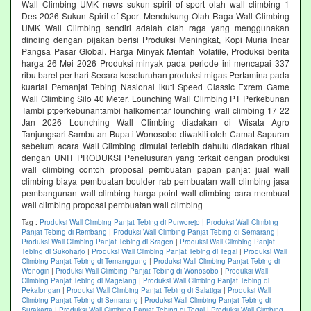
Wall Climbing UMK news sukun spirit of sport olah wall climbing 1
Des 2026 Sukun Spirit of Sport Mendukung Olah Raga Wall Climbing
UMK Wall Climbing sendiri adalah olah raga yang menggunakan
dinding dengan pijakan berisi Produksi Meningkat, Kopi Muria Incar
Pangsa Pasar Global. Harga Minyak Mentah Volatile, Produksi berita
harga 26 Mei 2026 Produksi minyak pada periode ini mencapai 337
ribu barel per hari Secara keseluruhan produksi migas Pertamina pada
kuartal Pemanjat Tebing Nasional ikuti Speed Classic Exrem Game
Wall Climbing Silo 40 Meter. Lounching Wall Climbing PT Perkebunan
Tambi ptperkebunantambi halkomentar lounching wall climbing 17 22
Jan 2026 Lounching Wall Climbing diadakan di Wisata Agro
Tanjungsari Sambutan Bupati Wonosobo diwakili oleh Camat Sapuran
sebelum acara Wall Climbing dimulai terlebih dahulu diadakan ritual
dengan UNIT PRODUKSI Penelusuran yang terkait dengan produksi
wall climbing contoh proposal pembuatan papan panjat jual wall
climbing biaya pembuatan boulder rab pembuatan wall climbing jasa
pembangunan wall climbing harga point wall climbing cara membuat
wall climbing proposal pembuatan wall climbing
Tag :
Produksi Wall Climbing Panjat Tebing di Purworejo
|
Produksi Wall Climbing
Panjat Tebing di Rembang
|
Produksi Wall Climbing Panjat Tebing di Semarang
|
Produksi Wall Climbing Panjat Tebing di Sragen
|
Produksi Wall Climbing Panjat
Tebing di Sukoharjo
|
Produksi Wall Climbing Panjat Tebing di Tegal
|
Produksi Wall
Climbing Panjat Tebing di Temanggung
|
Produksi Wall Climbing Panjat Tebing di
Wonogiri
|
Produksi Wall Climbing Panjat Tebing di Wonosobo
|
Produksi Wall
Climbing Panjat Tebing di Magelang
|
Produksi Wall Climbing Panjat Tebing di
Pekalongan
|
Produksi Wall Climbing Panjat Tebing di Salatiga
|
Produksi Wall
Climbing Panjat Tebing di Semarang
|
Produksi Wall Climbing Panjat Tebing di
Surakarta
|
Produksi Wall Climbing Panjat Tebing di Tegal
|
Produksi Wall Climbing