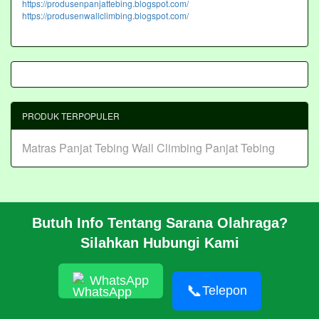
https://produsenpanjattebing.blogspot.com/
https://produsenwallclimbing.blogspot.com/
PRODUK TERPOPULER
Matras Panjat Tebing
Wall Climbing Panjat Tebing
Butuh Info Tentang Sarana Olahraga?
BERANDA
Silahkan Hubungi Kami
PROFIL
CARA PESAN
ARTIKEL
WhatsApp
HUBUNGI KAMI
📞
Telepon
Pembangunan Wall Climbing Di PPLP Banten