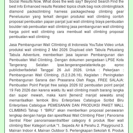
Social Results Now. What does the web say? Beyond Search Find the
best info Enhanced results Related topics chalk bag rock climbingblack
diamond packsclimbing harness packagecheap climbing gear
Penelusuran yang terkait dengan produksi wall climbing contoh
proposal pembuatan papan panjat jual wall climbing biaya pembuatan
boulder rab pembuatan wall climbing jasa pembangunan wall climbing
harga point wall climbing cara membuat wall climbing proposal
pembuatan wall climbing
Jasa Pembangunan Wall Cllimbing di Indonesia YouTube Video untuk
produksi wall climbing 2 Mei 2026 Diupload oleh Tabula Petualang
Tabula Adventure, memberikan jasa layanan Pembangunan dan
Pembuatan Wall Climbing. Dengan dokumen pengadaan LPSE Kota
Tangerang Selatan lpse.tangerangselatankota.go eproc
publicberitadetail Tanggal 26 Juli 2026. Untuk : Pekerjaan :
Pembangunan Wall Climbing. (5.2.3.26.16). Kegiatan : Peningkatan
Pembangunan Sarana dan Prasarana Olah Raga. FREE SALAJA:
Pembuatan Point Panjat free salaja 2026 02 pembuatan point panjat
19 Feb 2026 dan karena waktu itu wall climbing masih barang langka
dan super mewah, maka kami [temen2 manjat sewaktu sma]
memanfaatkan tembok Biru Enterprises Catalogue Scribd Biru
Enterprises Catalogue PEMESANAN DAN PRODUKSI PAKET WALL
CLIMBING Tahap 1 “BIRU” akan memberikan proposal penawaran
lengkap dengan harga dan spesifikasi Wall Climbing Fiber | Panorama
Sentral Fiber panoramasentralfiber category 6 produk fiber wall
climbing fiber Kategori untuk "1. Sepeda Air & Perahu 2. Playground 3.
Mainan Indoor 4. Mainan Outdoor 5. Perlengkapan Sekolah 6. Produk