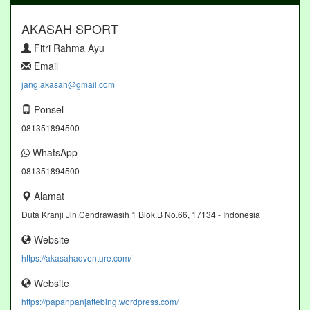
AKASAH SPORT
Fitri Rahma Ayu
Email
jang.akasah@gmail.com
Ponsel
081351894500
WhatsApp
081351894500
Alamat
Duta Kranji Jln.Cendrawasih 1 Blok.B No.66, 17134 - Indonesia
Website
https://akasahadventure.com/
Website
https://papanpanjattebing.wordpress.com/