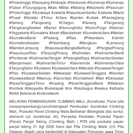
#Probolinggo #Sampang #Sidoarjo #Situbondo #Sumenep #Sumenep
#Tuban #Tulungagung #Batu #Blitar #Malang #Mojokerto #Pasuruan
#Probolinggo #Surabaya #Jakarta #KepulauanSeribu #Jakarta #Barat
#Pusat #Selatan #Timur #Utara #banten #Lebak #Pandeglang
#Serang #Tangerang #Cilegon #Serang #Tangerang
#TangerangSelatan #Bantul #GunungKidul #KulonProgo #Sleman
#Yogyakarta #Sumatera #Aceh #BandaAceh #SumateraUtara #Medan
#SumateraBarat #Padang #Riau #Pekanbaru #Jambi
#SumateraSelatan #Palembang #Bengkulu #Lampung
#BandarLampung #KepulauanBangkaBelitung #PangkalPinang
#KepulauanRiau #TanjungPinang #Kalimatan #KalimantanBarat
#Pontianak #KalimantanTengah #PalangkaRaya #KalimantanSelatan
#Banjarmasin #KalimantanTimur #Samarinda #KalimantanUtara
#TanjungSelor #Sulawesi #SulawesiUtara #Manado #SulawesiTengah
#Palu #SulawesiSelatan #Makassar #SulawesiTenggara #Kendari
#SulawesiBarat #Mamuju #Gorontalo #SundaKecil #Bali #Denpasar
#NusaTenggaraTimur #Kupang #NusaTenggaraBarat #Mataram
#lombok #tokopedia #bukalapak #olx #tokobagus #kaskus #alibaba
#blibli #elevenia #indonetwork
MELAYANI PEMBANGUNAN CLIMBING WALL (Konstruksi, Panel pita
melayanipembangunanclimbingwall Pembuatan Konstruksi Climbing
Wall,; Produksi Panel Climbing Walls Berbahan Biberglass (flat, kontur,
diamond cut, kombinasi, dll); Penyedia Peralatan Produksi Papan
(Panel) Panjat Tebing (Climbing Wall) | PITA pita produksi papan
panjat tebing 31 Agt 2026 Kami dari Pita Climbing Walls (CV. Pita
Delapan Abadi) yang berdomisili di Kabupaten Ponorogo Jawa Timur