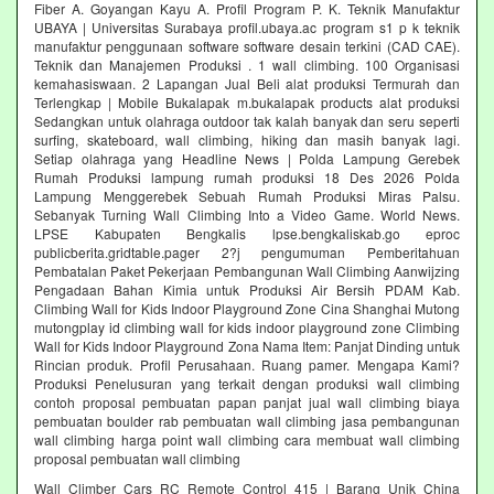
Fiber A. Goyangan Kayu A. Profil Program P. K. Teknik Manufaktur
UBAYA | Universitas Surabaya profil.ubaya.ac program s1 p k teknik
manufaktur penggunaan software software desain terkini (CAD CAE).
Teknik dan Manajemen Produksi . 1 wall climbing. 100 Organisasi
kemahasiswaan. 2 Lapangan Jual Beli alat produksi Termurah dan
Terlengkap | Mobile Bukalapak m.bukalapak products alat produksi
Sedangkan untuk olahraga outdoor tak kalah banyak dan seru seperti
surfing, skateboard, wall climbing, hiking dan masih banyak lagi.
Setiap olahraga yang Headline News | Polda Lampung Gerebek
Rumah Produksi lampung rumah produksi 18 Des 2026 Polda
Lampung Menggerebek Sebuah Rumah Produksi Miras Palsu.
Sebanyak Turning Wall Climbing Into a Video Game. World News.
LPSE Kabupaten Bengkalis lpse.bengkaliskab.go eproc
publicberita.gridtable.pager 2?j pengumuman Pemberitahuan
Pembatalan Paket Pekerjaan Pembangunan Wall Climbing Aanwijzing
Pengadaan Bahan Kimia untuk Produksi Air Bersih PDAM Kab.
Climbing Wall for Kids Indoor Playground Zone Cina Shanghai Mutong
mutongplay id climbing wall for kids indoor playground zone Climbing
Wall for Kids Indoor Playground Zona Nama Item: Panjat Dinding untuk
Rincian produk. Profil Perusahaan. Ruang pamer. Mengapa Kami?
Produksi Penelusuran yang terkait dengan produksi wall climbing
contoh proposal pembuatan papan panjat jual wall climbing biaya
pembuatan boulder rab pembuatan wall climbing jasa pembangunan
wall climbing harga point wall climbing cara membuat wall climbing
proposal pembuatan wall climbing
Wall Climber Cars RC Remote Control 415 | Barang Unik China