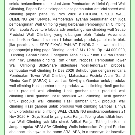
selalu berkomitmen untuk Jual Jasa Pembuatan Artificial Speed Wall
Climbing, Papan Panjat tokopedia jasa pembuatan artificial speed wall
climbing papan panel 12 Nov 2026 ARTIFICIAL SPEED WALL
CLIMBING ZAP Service, Memberikan layanan pembuatan dan juga
pembangunan Wall Climbing yang berbahan Pembangunan Climbing
Wall Tabula Adventure tabula adv pembangunan climbing wall Setiap
Produksi Wall Climbing yang dibangun oleh Tabula Adventure,
memberikan Garansi selama 1 tahun untuk produk panel resin blok,
jika pecah akan SPESIFIKASI PANJAT DINDING ~ tower climbing
papanpanjat p blog page Dinding Lead : 3 M x 12 M : Rp. 144.000.000,
. Dinding. Bahan : Panel Fiberglass. Tebal : ±6 – 7 mm. Ukuran Panel :
Min. 1m². Lintasan dinding : 3m x 18m. Proposal Pembuatan Tower
Wall Climbing SlideShare slideshare YoelHendrawan proposal
pembuatan wall climbing 17 Des 2026 Sehubungan dengan rencana
Pembuatan Tower Wall Climbing Mahasiswa Pecinta Alam "Sandi
Rimba Kami" (SABAK) Universitas Sriwijaya, Gambar untuk produksi
wall climbing Hasil gambar untuk produksi wall climbing Hasil gambar
untuk produksi wall climbing Hasil gambar untuk produksi wall
climbing Hasil gambar untuk produksi wall climbing Hasil gambar
untuk produksi wall climbing Hasil gambar untuk produksi wall
climbing Hasil gambar untuk produksi wall climbing Gambar lainnya
untuk produksi wall climbing WALL CLIMBING mustikamountainers 21
Nov 2026 Hi Guys Buat lo yang suka Panjat Tebing atau istilah keren
nya Wall Climbing yuk kita simak Artikel Panjat Tebing berikut ini
Jangan ngaku ABALABA Climbing Walls Indonesian Original Product
abalabaclimbingwalls the name ABALABA, is a synonym for inovative