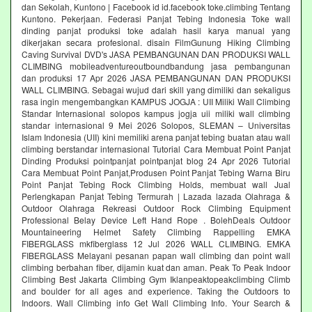
dan Sekolah, Kuntono | Facebook id id.facebook toke.climbing Tentang
Kuntono. Pekerjaan. Federasi Panjat Tebing Indonesia Toke wall
dinding panjat produksi toke adalah hasil karya manual yang
dikerjakan secara profesional. disain FilmGunung Hiking Climbing
Caving Survival DVD's JASA PEMBANGUNAN DAN PRODUKSI WALL
CLIMBING mobileadventureoutboundbandung jasa pembangunan
dan produksi 17 Apr 2026 JASA PEMBANGUNAN DAN PRODUKSI
WALL CLIMBING. Sebagai wujud dari skill yang dimiliki dan sekaligus
rasa ingin mengembangkan KAMPUS JOGJA : UII Miliki Wall Climbing
Standar Internasional solopos kampus jogja uii miliki wall climbing
standar internasional 9 Mei 2026 Solopos, SLEMAN – Universitas
Islam Indonesia (UII) kini memiliki arena panjat tebing buatan atau wall
climbing berstandar internasional Tutorial Cara Membuat Point Panjat
Dinding Produksi pointpanjat pointpanjat blog 24 Apr 2026 Tutorial
Cara Membuat Point Panjat,Produsen Point Panjat Tebing Warna Biru
Point Panjat Tebing Rock Climbing Holds, membuat wall Jual
Perlengkapan Panjat Tebing Termurah | Lazada lazada Olahraga &
Outdoor Olahraga Rekreasi Outdoor Rock Climbing Equipment
Professional Belay Device Left Hand Rope . BolehDeals Outdoor
Mountaineering Helmet Safety Climbing Rappelling EMKA
FIBERGLASS mkfiberglass 12 Jul 2026 WALL CLIMBING. EMKA
FIBERGLASS Melayani pesanan papan wall climbing dan point wall
climbing berbahan fiber, dijamin kuat dan aman. Peak To Peak Indoor
Climbing Best Jakarta Climbing Gym‎ Iklanpeaktopeakclimbing Climb
and boulder for all ages and experience. Taking the Outdoors to
Indoors. Wall Climbing‎ info Get Wall Climbing Info. Your Search &