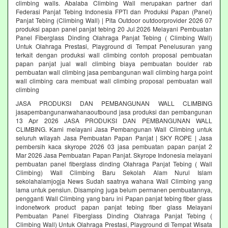
climbing walls. Abalaba Climbing Wall merupakan partner dari
Federasi Panjat Tebing Indonesia FPTI dan Produksi Papan (Panel)
Panjat Tebing (Climbing Wall) | Pita Outdoor outdoorprovider 2026 07
produksi papan panel panjat tebing 20 Jul 2026 Melayani Pembuatan
Panel Fiberglass Dinding Olahraga Panjat Tebing ( Climbing Wall)
Untuk Olahraga Prestasi, Playground di Tempat Penelusuran yang
terkait dengan produksi wall climbing contoh proposal pembuatan
papan panjat jual wall climbing biaya pembuatan boulder rab
pembuatan wall climbing jasa pembangunan wall climbing harga point
wall climbing cara membuat wall climbing proposal pembuatan wall
climbing
JASA PRODUKSI DAN PEMBANGUNAN WALL CLIMBING
jasapembangunanwahanaoutbound jasa produksi dan pembangunan
13 Apr 2026 JASA PRODUKSI DAN PEMBANGUNAN WALL
CLIMBING. Kami melayani Jasa Pembangunan Wall Climbing untuk
seluruh wilayah Jasa Pembuatan Papan Panjat | SKY ROPE | Jasa
pembersih kaca skyrope 2026 03 jasa pembuatan papan panjat 2
Mar 2026 Jasa Pembuatan Papan Panjat. Skyrope Indonesia melayani
pembuatan panel fiberglass dinding Olahraga Panjat Tebing ( Wall
Climbing) Wall Climbing Baru Sekolah Alam Nurul Islam
sekolahalamjogja News Sudah saatnya wahana Wall Climbing yang
lama untuk pensiun. Disamping juga belum permanen pembuatannya,
pengganti Wall Climbing yang baru ini Papan panjat tebing fiber glass
indonetwork product papan panjat tebing fiber glass Melayani
Pembuatan Panel Fiberglass Dinding Olahraga Panjat Tebing (
Climbing Wall) Untuk Olahraga Prestasi, Playground di Tempat Wisata