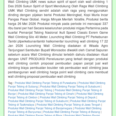
Wall Climbing UMK news sukun spirit of sport olah wall climbing 1
Des 2026 Sukun Spirit of Sport Mendukung Olah Raga Wall Climbing
UMK Wall Climbing sendiri adalah olah raga yang menggunakan
dinding dengan pijakan berisi Produksi Meningkat, Kopi Muria Incar
Pangsa Pasar Global. Harga Minyak Mentah Volatile, Produksi berita
harga 26 Mei 2026 Produksi minyak pada periode ini mencapai 337
ribu barel per hari Secara keseluruhan produksi migas Pertamina pada
kuartal Pemanjat Tebing Nasional ikuti Speed Classic Exrem Game
Wall Climbing Silo 40 Meter. Lounching Wall Climbing PT Perkebunan
Tambi ptperkebunantambi halkomentar lounching wall climbing 17 22
Jan 2026 Lounching Wall Climbing diadakan di Wisata Agro
Tanjungsari Sambutan Bupati Wonosobo diwakili oleh Camat Sapuran
sebelum acara Wall Climbing dimulai terlebih dahulu diadakan ritual
dengan UNIT PRODUKSI Penelusuran yang terkait dengan produksi
wall climbing contoh proposal pembuatan papan panjat jual wall
climbing biaya pembuatan boulder rab pembuatan wall climbing jasa
pembangunan wall climbing harga point wall climbing cara membuat
wall climbing proposal pembuatan wall climbing
Tag :
Produksi Wall Climbing Panjat Tebing di Purwakarta
|
Produksi Wall Climbing
Panjat Tebing di Subang
|
Produksi Wall Climbing Panjat Tebing di Sukabumi
|
Produksi Wall Climbing Panjat Tebing
|
Produksi Wall Climbing Panjat Tebing di
Banjar
|
Produksi Wall Climbing Panjat Tebing di Cimahi
|
Produksi Wall Climbing
Panjat Tebing di Cirebon
|
Produksi Wall Climbing Panjat Tebing di Depok
|
Produksi Wall Climbing Panjat Tebing di Sukabumi
|
Produksi Wall Climbing Panjat
Tebing di Tasikmalaya
|
Produksi Wall Climbing Panjat Tebing di Jawa Tengah
|
Produksi Wall Climbing Panjat Tebing di Banjarnegara
|
Produksi Wall Climbing
Panjat Tebing di Banyumas
|
Produksi Wall Climbing Panjat Tebing di Batang
|
Produksi Wall Climbing Panjat Tebing di Blora
|
Produksi Wall Climbing Panjat