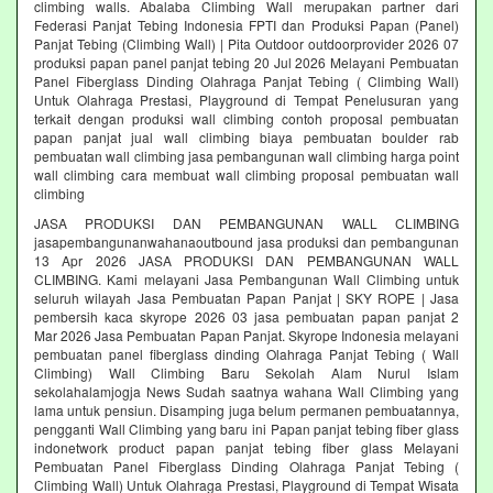
climbing walls. Abalaba Climbing Wall merupakan partner dari
Federasi Panjat Tebing Indonesia FPTI dan Produksi Papan (Panel)
Panjat Tebing (Climbing Wall) | Pita Outdoor outdoorprovider 2026 07
produksi papan panel panjat tebing 20 Jul 2026 Melayani Pembuatan
Panel Fiberglass Dinding Olahraga Panjat Tebing ( Climbing Wall)
Untuk Olahraga Prestasi, Playground di Tempat Penelusuran yang
terkait dengan produksi wall climbing contoh proposal pembuatan
papan panjat jual wall climbing biaya pembuatan boulder rab
pembuatan wall climbing jasa pembangunan wall climbing harga point
wall climbing cara membuat wall climbing proposal pembuatan wall
climbing
JASA PRODUKSI DAN PEMBANGUNAN WALL CLIMBING
jasapembangunanwahanaoutbound jasa produksi dan pembangunan
13 Apr 2026 JASA PRODUKSI DAN PEMBANGUNAN WALL
CLIMBING. Kami melayani Jasa Pembangunan Wall Climbing untuk
seluruh wilayah Jasa Pembuatan Papan Panjat | SKY ROPE | Jasa
pembersih kaca skyrope 2026 03 jasa pembuatan papan panjat 2
Mar 2026 Jasa Pembuatan Papan Panjat. Skyrope Indonesia melayani
pembuatan panel fiberglass dinding Olahraga Panjat Tebing ( Wall
Climbing) Wall Climbing Baru Sekolah Alam Nurul Islam
sekolahalamjogja News Sudah saatnya wahana Wall Climbing yang
lama untuk pensiun. Disamping juga belum permanen pembuatannya,
pengganti Wall Climbing yang baru ini Papan panjat tebing fiber glass
indonetwork product papan panjat tebing fiber glass Melayani
Pembuatan Panel Fiberglass Dinding Olahraga Panjat Tebing (
Climbing Wall) Untuk Olahraga Prestasi, Playground di Tempat Wisata