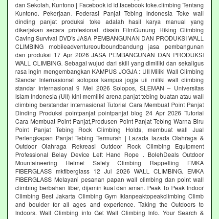
dan Sekolah, Kuntono | Facebook id id.facebook toke.climbing Tentang
Kuntono. Pekerjaan. Federasi Panjat Tebing Indonesia Toke wall
dinding panjat produksi toke adalah hasil karya manual yang
dikerjakan secara profesional. disain FilmGunung Hiking Climbing
Caving Survival DVD's JASA PEMBANGUNAN DAN PRODUKSI WALL
CLIMBING mobileadventureoutboundbandung jasa pembangunan
dan produksi 17 Apr 2026 JASA PEMBANGUNAN DAN PRODUKSI
WALL CLIMBING. Sebagai wujud dari skill yang dimiliki dan sekaligus
rasa ingin mengembangkan KAMPUS JOGJA : UII Miliki Wall Climbing
Standar Internasional solopos kampus jogja uii miliki wall climbing
standar internasional 9 Mei 2026 Solopos, SLEMAN – Universitas
Islam Indonesia (UII) kini memiliki arena panjat tebing buatan atau wall
climbing berstandar internasional Tutorial Cara Membuat Point Panjat
Dinding Produksi pointpanjat pointpanjat blog 24 Apr 2026 Tutorial
Cara Membuat Point Panjat,Produsen Point Panjat Tebing Warna Biru
Point Panjat Tebing Rock Climbing Holds, membuat wall Jual
Perlengkapan Panjat Tebing Termurah | Lazada lazada Olahraga &
Outdoor Olahraga Rekreasi Outdoor Rock Climbing Equipment
Professional Belay Device Left Hand Rope . BolehDeals Outdoor
Mountaineering Helmet Safety Climbing Rappelling EMKA
FIBERGLASS mkfiberglass 12 Jul 2026 WALL CLIMBING. EMKA
FIBERGLASS Melayani pesanan papan wall climbing dan point wall
climbing berbahan fiber, dijamin kuat dan aman. Peak To Peak Indoor
Climbing Best Jakarta Climbing Gym‎ Iklanpeaktopeakclimbing Climb
and boulder for all ages and experience. Taking the Outdoors to
Indoors. Wall Climbing‎ info Get Wall Climbing Info. Your Search &