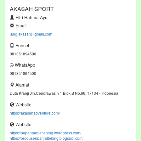
AKASAH SPORT
Fitri Rahma Ayu
Email
jang.akasah@gmail.com
Ponsel
081351894500
WhatsApp
081351894500
Alamat
Duta Kranji Jln.Cendrawasih 1 Blok.B No.66, 17134 - Indonesia
Website
https://akasahadventure.com/
Website
https://papanpanjattebing.wordpress.com/
https://produsenpanjattebing.blogspot.com/