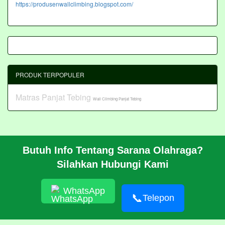
https://produsenwallclimbing.blogspot.com/
PRODUK TERPOPULER
Matras Panjat Tebing
Wall Climbing Panjat Tebing
Butuh Info Tentang Sarana Olahraga?
BERANDA
Silahkan Hubungi Kami
PROFIL
CARA PESAN
ARTIKEL
WhatsApp
HUBUNGI KAMI
📞
Telepon
Pembangunan Wall Climbing Di PPLP Banten
© 2026 https://akasahadventure.com/