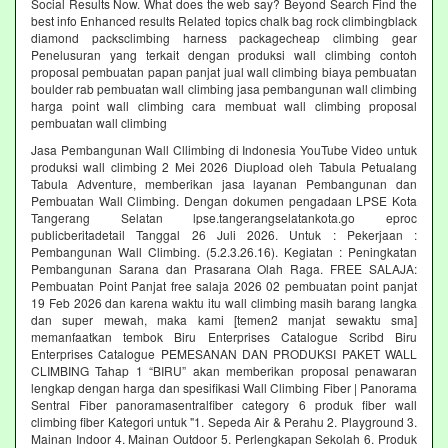
Social Results Now. What does the web say? Beyond Search Find the
best info Enhanced results Related topics chalk bag rock climbingblack
diamond packsclimbing harness packagecheap climbing gear
Penelusuran yang terkait dengan produksi wall climbing contoh
proposal pembuatan papan panjat jual wall climbing biaya pembuatan
boulder rab pembuatan wall climbing jasa pembangunan wall climbing
harga point wall climbing cara membuat wall climbing proposal
pembuatan wall climbing
Jasa Pembangunan Wall Cllimbing di Indonesia YouTube Video untuk
produksi wall climbing 2 Mei 2026 Diupload oleh Tabula Petualang
Tabula Adventure, memberikan jasa layanan Pembangunan dan
Pembuatan Wall Climbing. Dengan dokumen pengadaan LPSE Kota
Tangerang Selatan lpse.tangerangselatankota.go eproc
publicberitadetail Tanggal 26 Juli 2026. Untuk : Pekerjaan :
Pembangunan Wall Climbing. (5.2.3.26.16). Kegiatan : Peningkatan
Pembangunan Sarana dan Prasarana Olah Raga. FREE SALAJA:
Pembuatan Point Panjat free salaja 2026 02 pembuatan point panjat
19 Feb 2026 dan karena waktu itu wall climbing masih barang langka
dan super mewah, maka kami [temen2 manjat sewaktu sma]
memanfaatkan tembok Biru Enterprises Catalogue Scribd Biru
Enterprises Catalogue PEMESANAN DAN PRODUKSI PAKET WALL
CLIMBING Tahap 1 “BIRU” akan memberikan proposal penawaran
lengkap dengan harga dan spesifikasi Wall Climbing Fiber | Panorama
Sentral Fiber panoramasentralfiber category 6 produk fiber wall
climbing fiber Kategori untuk "1. Sepeda Air & Perahu 2. Playground 3.
Mainan Indoor 4. Mainan Outdoor 5. Perlengkapan Sekolah 6. Produk