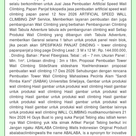
selalu berkomitmen untuk Jual Jasa Pembuatan Artificial Speed Wall
Climbing, Papan Panjat tokopedia jasa pembuatan artificial speed wall
climbing papan panel 12 Nov 2026 ARTIFICIAL SPEED WALL
CLIMBING ZAP Service, Memberikan layanan pembuatan dan juga
pembangunan Wall Climbing yang berbahan Pembangunan Climbing
Wall Tabula Adventure tabula adv pembangunan climbing wall Setiap
Produksi Wall Climbing yang dibangun oleh Tabula Adventure,
memberikan Garansi selama 1 tahun untuk produk panel resin blok,
jika pecah akan SPESIFIKASI PANJAT DINDING ~ tower climbing
papanpanjat p blog page Dinding Lead : 3 M x 12 M : Rp. 144.000.000,
. Dinding. Bahan : Panel Fiberglass. Tebal : ±6 – 7 mm. Ukuran Panel :
Min. 1m². Lintasan dinding : 3m x 18m. Proposal Pembuatan Tower
Wall Climbing SlideShare slideshare YoelHendrawan proposal
pembuatan wall climbing 17 Des 2026 Sehubungan dengan rencana
Pembuatan Tower Wall Climbing Mahasiswa Pecinta Alam "Sandi
Rimba Kami" (SABAK) Universitas Sriwijaya, Gambar untuk produksi
wall climbing Hasil gambar untuk produksi wall climbing Hasil gambar
untuk produksi wall climbing Hasil gambar untuk produksi wall
climbing Hasil gambar untuk produksi wall climbing Hasil gambar
untuk produksi wall climbing Hasil gambar untuk produksi wall
climbing Hasil gambar untuk produksi wall climbing Gambar lainnya
untuk produksi wall climbing WALL CLIMBING mustikamountainers 21
Nov 2026 Hi Guys Buat lo yang suka Panjat Tebing atau istilah keren
nya Wall Climbing yuk kita simak Artikel Panjat Tebing berikut ini
Jangan ngaku ABALABA Climbing Walls Indonesian Original Product
abalabaclimbingwalls the name ABALABA, is a synonym for inovative