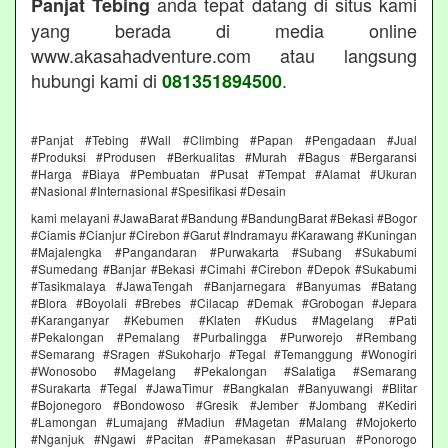
anda tepat datang di situs kami
Panjat Tebing
yang berada di media online
www.akasahadventure.com atau langsung
hubungi kami di
.
081351894500
#Panjat #Tebing #Wall #Climbing #Papan #Pengadaan #Jual
#Produksi #Produsen #Berkualitas #Murah #Bagus #Bergaransi
#Harga #Biaya #Pembuatan #Pusat #Tempat #Alamat #Ukuran
#Nasional #Internasional #Spesifikasi #Desain
kami melayani #JawaBarat #Bandung #BandungBarat #Bekasi #Bogor
#Ciamis #Cianjur #Cirebon #Garut #Indramayu #Karawang #Kuningan
#Majalengka #Pangandaran #Purwakarta #Subang #Sukabumi
#Sumedang #Banjar #Bekasi #Cimahi #Cirebon #Depok #Sukabumi
#Tasikmalaya #JawaTengah #Banjarnegara #Banyumas #Batang
#Blora #Boyolali #Brebes #Cilacap #Demak #Grobogan #Jepara
#Karanganyar #Kebumen #Klaten #Kudus #Magelang #Pati
#Pekalongan #Pemalang #Purbalingga #Purworejo #Rembang
#Semarang #Sragen #Sukoharjo #Tegal #Temanggung #Wonogiri
#Wonosobo #Magelang #Pekalongan #Salatiga #Semarang
#Surakarta #Tegal #JawaTimur #Bangkalan #Banyuwangi #Blitar
#Bojonegoro #Bondowoso #Gresik #Jember #Jombang #Kediri
#Lamongan #Lumajang #Madiun #Magetan #Malang #Mojokerto
#Nganjuk #Ngawi #Pacitan #Pamekasan #Pasuruan #Ponorogo