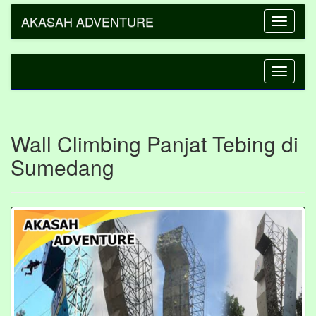
AKASAH ADVENTURE
Toggle
navigatio
Toggle
navigatio
Wall Climbing Panjat Tebing di
Sumedang