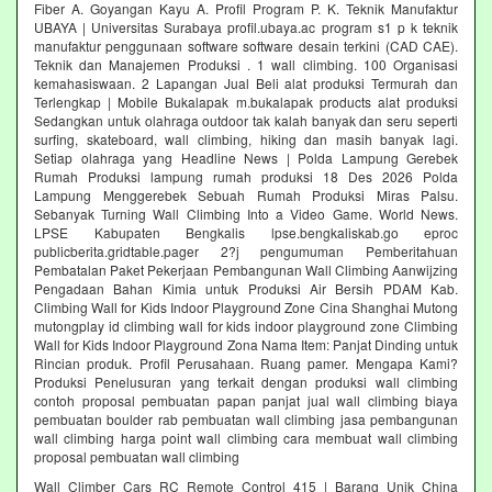
Fiber A. Goyangan Kayu A. Profil Program P. K. Teknik Manufaktur
UBAYA | Universitas Surabaya profil.ubaya.ac program s1 p k teknik
manufaktur penggunaan software software desain terkini (CAD CAE).
Teknik dan Manajemen Produksi . 1 wall climbing. 100 Organisasi
kemahasiswaan. 2 Lapangan Jual Beli alat produksi Termurah dan
Terlengkap | Mobile Bukalapak m.bukalapak products alat produksi
Sedangkan untuk olahraga outdoor tak kalah banyak dan seru seperti
surfing, skateboard, wall climbing, hiking dan masih banyak lagi.
Setiap olahraga yang Headline News | Polda Lampung Gerebek
Rumah Produksi lampung rumah produksi 18 Des 2026 Polda
Lampung Menggerebek Sebuah Rumah Produksi Miras Palsu.
Sebanyak Turning Wall Climbing Into a Video Game. World News.
LPSE Kabupaten Bengkalis lpse.bengkaliskab.go eproc
publicberita.gridtable.pager 2?j pengumuman Pemberitahuan
Pembatalan Paket Pekerjaan Pembangunan Wall Climbing Aanwijzing
Pengadaan Bahan Kimia untuk Produksi Air Bersih PDAM Kab.
Climbing Wall for Kids Indoor Playground Zone Cina Shanghai Mutong
mutongplay id climbing wall for kids indoor playground zone Climbing
Wall for Kids Indoor Playground Zona Nama Item: Panjat Dinding untuk
Rincian produk. Profil Perusahaan. Ruang pamer. Mengapa Kami?
Produksi Penelusuran yang terkait dengan produksi wall climbing
contoh proposal pembuatan papan panjat jual wall climbing biaya
pembuatan boulder rab pembuatan wall climbing jasa pembangunan
wall climbing harga point wall climbing cara membuat wall climbing
proposal pembuatan wall climbing
Wall Climber Cars RC Remote Control 415 | Barang Unik China