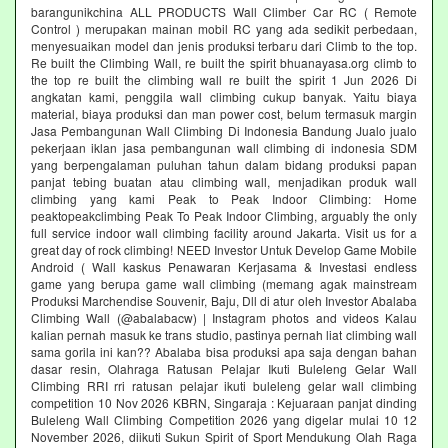
barangunikchina ALL PRODUCTS Wall Climber Car RC ( Remote
Control ) merupakan mainan mobil RC yang ada sedikit perbedaan,
menyesuaikan model dan jenis produksi terbaru dari Climb to the top.
Re built the Climbing Wall, re built the spirit bhuanayasa.org climb to
the top re built the climbing wall re built the spirit 1 Jun 2026 Di
angkatan kami, penggila wall climbing cukup banyak. Yaitu biaya
material, biaya produksi dan man power cost, belum termasuk margin
Jasa Pembangunan Wall Climbing Di Indonesia Bandung Jualo jualo
pekerjaan iklan jasa pembangunan wall climbing di indonesia SDM
yang berpengalaman puluhan tahun dalam bidang produksi papan
panjat tebing buatan atau climbing wall, menjadikan produk wall
climbing yang kami Peak to Peak Indoor Climbing: Home
peaktopeakclimbing Peak To Peak Indoor Climbing, arguably the only
full service indoor wall climbing facility around Jakarta. Visit us for a
great day of rock climbing! NEED Investor Untuk Develop Game Mobile
Android ( Wall kaskus Penawaran Kerjasama & Investasi endless
game yang berupa game wall climbing (memang agak mainstream
Produksi Marchendise Souvenir, Baju, Dll di atur oleh Investor Abalaba
Climbing Wall (@abalabacw) | Instagram photos and videos Kalau
kalian pernah masuk ke trans studio, pastinya pernah liat climbing wall
sama gorila ini kan?? Abalaba bisa produksi apa saja dengan bahan
dasar resin, Olahraga Ratusan Pelajar Ikuti Buleleng Gelar Wall
Climbing RRI rri ratusan pelajar ikuti buleleng gelar wall climbing
competition 10 Nov 2026 KBRN, Singaraja : Kejuaraan panjat dinding
Buleleng Wall Climbing Competition 2026 yang digelar mulai 10 12
November 2026, diikuti Sukun Spirit of Sport Mendukung Olah Raga