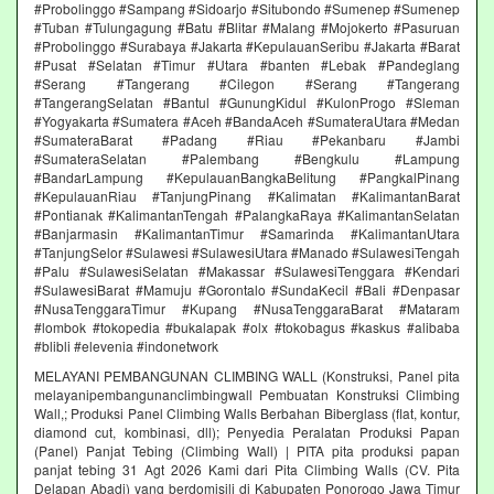
#Probolinggo #Sampang #Sidoarjo #Situbondo #Sumenep #Sumenep
#Tuban #Tulungagung #Batu #Blitar #Malang #Mojokerto #Pasuruan
#Probolinggo #Surabaya #Jakarta #KepulauanSeribu #Jakarta #Barat
#Pusat #Selatan #Timur #Utara #banten #Lebak #Pandeglang
#Serang #Tangerang #Cilegon #Serang #Tangerang
#TangerangSelatan #Bantul #GunungKidul #KulonProgo #Sleman
#Yogyakarta #Sumatera #Aceh #BandaAceh #SumateraUtara #Medan
#SumateraBarat #Padang #Riau #Pekanbaru #Jambi
#SumateraSelatan #Palembang #Bengkulu #Lampung
#BandarLampung #KepulauanBangkaBelitung #PangkalPinang
#KepulauanRiau #TanjungPinang #Kalimatan #KalimantanBarat
#Pontianak #KalimantanTengah #PalangkaRaya #KalimantanSelatan
#Banjarmasin #KalimantanTimur #Samarinda #KalimantanUtara
#TanjungSelor #Sulawesi #SulawesiUtara #Manado #SulawesiTengah
#Palu #SulawesiSelatan #Makassar #SulawesiTenggara #Kendari
#SulawesiBarat #Mamuju #Gorontalo #SundaKecil #Bali #Denpasar
#NusaTenggaraTimur #Kupang #NusaTenggaraBarat #Mataram
#lombok #tokopedia #bukalapak #olx #tokobagus #kaskus #alibaba
#blibli #elevenia #indonetwork
MELAYANI PEMBANGUNAN CLIMBING WALL (Konstruksi, Panel pita
melayanipembangunanclimbingwall Pembuatan Konstruksi Climbing
Wall,; Produksi Panel Climbing Walls Berbahan Biberglass (flat, kontur,
diamond cut, kombinasi, dll); Penyedia Peralatan Produksi Papan
(Panel) Panjat Tebing (Climbing Wall) | PITA pita produksi papan
panjat tebing 31 Agt 2026 Kami dari Pita Climbing Walls (CV. Pita
Delapan Abadi) yang berdomisili di Kabupaten Ponorogo Jawa Timur