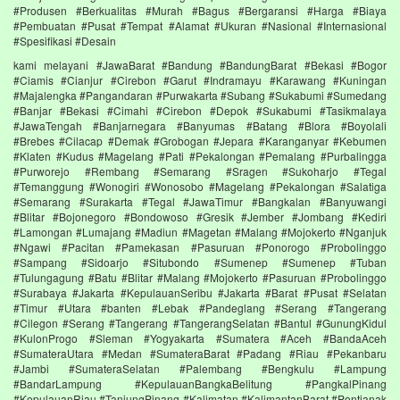
#Produsen #Berkualitas #Murah #Bagus #Bergaransi #Harga #Biaya
#Pembuatan #Pusat #Tempat #Alamat #Ukuran #Nasional #Internasional
#Spesifikasi #Desain
kami melayani #JawaBarat #Bandung #BandungBarat #Bekasi #Bogor
#Ciamis #Cianjur #Cirebon #Garut #Indramayu #Karawang #Kuningan
#Majalengka #Pangandaran #Purwakarta #Subang #Sukabumi #Sumedang
#Banjar #Bekasi #Cimahi #Cirebon #Depok #Sukabumi #Tasikmalaya
#JawaTengah #Banjarnegara #Banyumas #Batang #Blora #Boyolali
#Brebes #Cilacap #Demak #Grobogan #Jepara #Karanganyar #Kebumen
#Klaten #Kudus #Magelang #Pati #Pekalongan #Pemalang #Purbalingga
#Purworejo #Rembang #Semarang #Sragen #Sukoharjo #Tegal
#Temanggung #Wonogiri #Wonosobo #Magelang #Pekalongan #Salatiga
#Semarang #Surakarta #Tegal #JawaTimur #Bangkalan #Banyuwangi
#Blitar #Bojonegoro #Bondowoso #Gresik #Jember #Jombang #Kediri
#Lamongan #Lumajang #Madiun #Magetan #Malang #Mojokerto #Nganjuk
#Ngawi #Pacitan #Pamekasan #Pasuruan #Ponorogo #Probolinggo
#Sampang #Sidoarjo #Situbondo #Sumenep #Sumenep #Tuban
#Tulungagung #Batu #Blitar #Malang #Mojokerto #Pasuruan #Probolinggo
#Surabaya #Jakarta #KepulauanSeribu #Jakarta #Barat #Pusat #Selatan
#Timur #Utara #banten #Lebak #Pandeglang #Serang #Tangerang
#Cilegon #Serang #Tangerang #TangerangSelatan #Bantul #GunungKidul
#KulonProgo #Sleman #Yogyakarta #Sumatera #Aceh #BandaAceh
#SumateraUtara #Medan #SumateraBarat #Padang #Riau #Pekanbaru
#Jambi #SumateraSelatan #Palembang #Bengkulu #Lampung
#BandarLampung #KepulauanBangkaBelitung #PangkalPinang
#KepulauanRiau #TanjungPinang #Kalimatan #KalimantanBarat #Pontianak