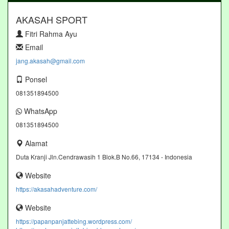
AKASAH SPORT
Fitri Rahma Ayu
Email
jang.akasah@gmail.com
Ponsel
081351894500
WhatsApp
081351894500
Alamat
Duta Kranji Jln.Cendrawasih 1 Blok.B No.66, 17134 - Indonesia
Website
https://akasahadventure.com/
Website
https://papanpanjattebing.wordpress.com/