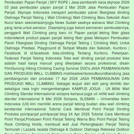
Pembuatan Papan Panjat | SKY ROPE | Jasa pembersih kaca skyrope 2026
03 jasa pembuatan papan panjat 2 Mar 2026 Jasa Pembuatan Papan
Panjat. Skyrope Indonesia melayani pembuatan panel fiberglass dinding
Olahraga Panjat Tebing ( Wall Climbing) Wall Climbing Baru Sekolah Alam
Nurul Islam sekolahalamjogja News Sudah saatnya wahana Wall Climbing
yang lama untuk pensiun. Disamping juga belum permanen pembuatannya,
pengganti Wall Climbing yang baru ini Papan panjat tebing fiber glass
indonetwork product papan panjat tebing fiber glass Melayani Pembuatan
Panel Fiberglass Dinding Olahraga Panjat Tebing ( Climbing Wall) Untuk
Olahraga Prestasi, Playground di Tempat Wisata dan Sekolah, Kuntono |
Facebook id id.facebook toke.climbing Tentang Kuntono. Pekerjaan.
Federasi Panjat Tebing Indonesia Toke wall dinding panjat produksi toke
adalah hasil karya manual yang dikerjakan secara profesional. disain
FilmGunung Hiking Climbing Caving Survival DVD's JASA PEMBANGUNAN
DAN PRODUKSI WALL CLIMBING mobileadventureoutboundbandung jasa
pembangunan dan produksi 17 Apr 2026 JASA PEMBANGUNAN DAN
PRODUKSI WALL CLIMBING. Sebagai wujud dari skill yang dimiliki dan
sekaligus rasa ingin mengembangkan KAMPUS JOGJA : UII Miliki Wall
Climbing Standar Internasional solopos kampus jogja uii miliki wall climbing
standar internasional 9 Mei 2026 Solopos, SLEMAN – Universitas Islam
Indonesia (UII) kini memiliki arena panjat tebing buatan atau wall climbing
berstandar internasional Tutorial Cara Membuat Point Panjat Dinding
Produksi pointpanjat pointpanjat blog 24 Apr 2026 Tutorial Cara Membuat
Point Panjat,Produsen Point Panjat Tebing Warna Biru Point Panjat Tebing
Rock Climbing Holds, membuat wall Jual Perlengkapan Panjat Tebing
Termurah | Lazada lazada Olahraga & Outdoor Olahraga Rekreasi Outdoor