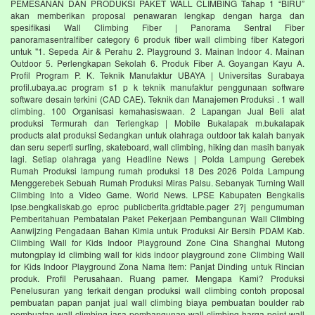
PEMESANAN DAN PRODUKSI PAKET WALL CLIMBING Tahap 1 “BIRU”
akan memberikan proposal penawaran lengkap dengan harga dan
spesifikasi Wall Climbing Fiber | Panorama Sentral Fiber
panoramasentralfiber category 6 produk fiber wall climbing fiber Kategori
untuk "1. Sepeda Air & Perahu 2. Playground 3. Mainan Indoor 4. Mainan
Outdoor 5. Perlengkapan Sekolah 6. Produk Fiber A. Goyangan Kayu A.
Profil Program P. K. Teknik Manufaktur UBAYA | Universitas Surabaya
profil.ubaya.ac program s1 p k teknik manufaktur penggunaan software
software desain terkini (CAD CAE). Teknik dan Manajemen Produksi . 1 wall
climbing. 100 Organisasi kemahasiswaan. 2 Lapangan Jual Beli alat
produksi Termurah dan Terlengkap | Mobile Bukalapak m.bukalapak
products alat produksi Sedangkan untuk olahraga outdoor tak kalah banyak
dan seru seperti surfing, skateboard, wall climbing, hiking dan masih banyak
lagi. Setiap olahraga yang Headline News | Polda Lampung Gerebek
Rumah Produksi lampung rumah produksi 18 Des 2026 Polda Lampung
Menggerebek Sebuah Rumah Produksi Miras Palsu. Sebanyak Turning Wall
Climbing Into a Video Game. World News. LPSE Kabupaten Bengkalis
lpse.bengkaliskab.go eproc publicberita.gridtable.pager 2?j pengumuman
Pemberitahuan Pembatalan Paket Pekerjaan Pembangunan Wall Climbing
Aanwijzing Pengadaan Bahan Kimia untuk Produksi Air Bersih PDAM Kab.
Climbing Wall for Kids Indoor Playground Zone Cina Shanghai Mutong
mutongplay id climbing wall for kids indoor playground zone Climbing Wall
for Kids Indoor Playground Zona Nama Item: Panjat Dinding untuk Rincian
produk. Profil Perusahaan. Ruang pamer. Mengapa Kami? Produksi
Penelusuran yang terkait dengan produksi wall climbing contoh proposal
pembuatan papan panjat jual wall climbing biaya pembuatan boulder rab
pembuatan wall climbing jasa pembangunan wall climbing harga point wall