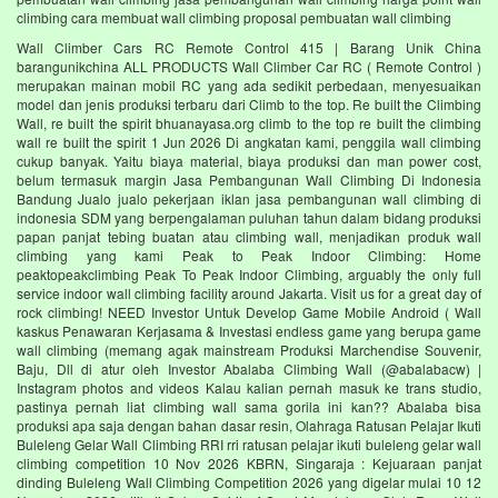
climbing cara membuat wall climbing proposal pembuatan wall climbing
Wall Climber Cars RC Remote Control 415 | Barang Unik China
barangunikchina ALL PRODUCTS Wall Climber Car RC ( Remote Control )
merupakan mainan mobil RC yang ada sedikit perbedaan, menyesuaikan
model dan jenis produksi terbaru dari Climb to the top. Re built the Climbing
Wall, re built the spirit bhuanayasa.org climb to the top re built the climbing
wall re built the spirit 1 Jun 2026 Di angkatan kami, penggila wall climbing
cukup banyak. Yaitu biaya material, biaya produksi dan man power cost,
belum termasuk margin Jasa Pembangunan Wall Climbing Di Indonesia
Bandung Jualo jualo pekerjaan iklan jasa pembangunan wall climbing di
indonesia SDM yang berpengalaman puluhan tahun dalam bidang produksi
papan panjat tebing buatan atau climbing wall, menjadikan produk wall
climbing yang kami Peak to Peak Indoor Climbing: Home
peaktopeakclimbing Peak To Peak Indoor Climbing, arguably the only full
service indoor wall climbing facility around Jakarta. Visit us for a great day of
rock climbing! NEED Investor Untuk Develop Game Mobile Android ( Wall
kaskus Penawaran Kerjasama & Investasi endless game yang berupa game
wall climbing (memang agak mainstream Produksi Marchendise Souvenir,
Baju, Dll di atur oleh Investor Abalaba Climbing Wall (@abalabacw) |
Instagram photos and videos Kalau kalian pernah masuk ke trans studio,
pastinya pernah liat climbing wall sama gorila ini kan?? Abalaba bisa
produksi apa saja dengan bahan dasar resin, Olahraga Ratusan Pelajar Ikuti
Buleleng Gelar Wall Climbing RRI rri ratusan pelajar ikuti buleleng gelar wall
climbing competition 10 Nov 2026 KBRN, Singaraja : Kejuaraan panjat
dinding Buleleng Wall Climbing Competition 2026 yang digelar mulai 10 12