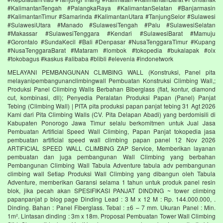
#KalimantanTengah #PalangkaRaya #KalimantanSelatan #Banjarmasin
#KalimantanTimur #Samarinda #KalimantanUtara #TanjungSelor #Sulawesi
#SulawesiUtara #Manado #SulawesiTengah #Palu #SulawesiSelatan
#Makassar #SulawesiTenggara #Kendari #SulawesiBarat #Mamuju
#Gorontalo #SundaKecil #Bali #Denpasar #NusaTenggaraTimur #Kupang
#NusaTenggaraBarat #Mataram #lombok #tokopedia #bukalapak #olx
#tokobagus #kaskus #alibaba #blibli #elevenia #indonetwork
MELAYANI PEMBANGUNAN CLIMBING WALL (Konstruksi, Panel pita
melayanipembangunanclimbingwall Pembuatan Konstruksi Climbing Wall,;
Produksi Panel Climbing Walls Berbahan Biberglass (flat, kontur, diamond
cut, kombinasi, dll); Penyedia Peralatan Produksi Papan (Panel) Panjat
Tebing (Climbing Wall) | PITA pita produksi papan panjat tebing 31 Agt 2026
Kami dari Pita Climbing Walls (CV. Pita Delapan Abadi) yang berdomisili di
Kabupaten Ponorogo Jawa Timur selalu berkomitmen untuk Jual Jasa
Pembuatan Artificial Speed Wall Climbing, Papan Panjat tokopedia jasa
pembuatan artificial speed wall climbing papan panel 12 Nov 2026
ARTIFICIAL SPEED WALL CLIMBING ZAP Service, Memberikan layanan
pembuatan dan juga pembangunan Wall Climbing yang berbahan
Pembangunan Climbing Wall Tabula Adventure tabula adv pembangunan
climbing wall Setiap Produksi Wall Climbing yang dibangun oleh Tabula
Adventure, memberikan Garansi selama 1 tahun untuk produk panel resin
blok, jika pecah akan SPESIFIKASI PANJAT DINDING ~ tower climbing
papanpanjat p blog page Dinding Lead : 3 M x 12 M : Rp. 144.000.000, .
Dinding. Bahan : Panel Fiberglass. Tebal : ±6 – 7 mm. Ukuran Panel : Min.
1m². Lintasan dinding : 3m x 18m. Proposal Pembuatan Tower Wall Climbing