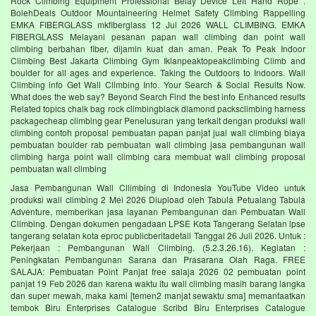
Rock Climbing Equipment Professional Belay Device Left Hand Rope .
BolehDeals Outdoor Mountaineering Helmet Safety Climbing Rappelling
EMKA FIBERGLASS mkfiberglass 12 Jul 2026 WALL CLIMBING. EMKA
FIBERGLASS Melayani pesanan papan wall climbing dan point wall
climbing berbahan fiber, dijamin kuat dan aman. Peak To Peak Indoor
Climbing Best Jakarta Climbing Gym‎ Iklanpeaktopeakclimbing Climb and
boulder for all ages and experience. Taking the Outdoors to Indoors. Wall
Climbing‎ info Get Wall Climbing Info. Your Search & Social Results Now.
What does the web say? Beyond Search Find the best info Enhanced results
Related topics chalk bag rock climbingblack diamond packsclimbing harness
packagecheap climbing gear Penelusuran yang terkait dengan produksi wall
climbing contoh proposal pembuatan papan panjat jual wall climbing biaya
pembuatan boulder rab pembuatan wall climbing jasa pembangunan wall
climbing harga point wall climbing cara membuat wall climbing proposal
pembuatan wall climbing
Jasa Pembangunan Wall Cllimbing di Indonesia YouTube Video untuk
produksi wall climbing 2 Mei 2026 Diupload oleh Tabula Petualang Tabula
Adventure, memberikan jasa layanan Pembangunan dan Pembuatan Wall
Climbing. Dengan dokumen pengadaan LPSE Kota Tangerang Selatan lpse
tangerang selatan kota eproc publicberitadetail Tanggal 26 Juli 2026. Untuk :
Pekerjaan : Pembangunan Wall Climbing. (5.2.3.26.16). Kegiatan :
Peningkatan Pembangunan Sarana dan Prasarana Olah Raga. FREE
SALAJA: Pembuatan Point Panjat free salaja 2026 02 pembuatan point
panjat 19 Feb 2026 dan karena waktu itu wall climbing masih barang langka
dan super mewah, maka kami [temen2 manjat sewaktu sma] memanfaatkan
tembok Biru Enterprises Catalogue Scribd Biru Enterprises Catalogue