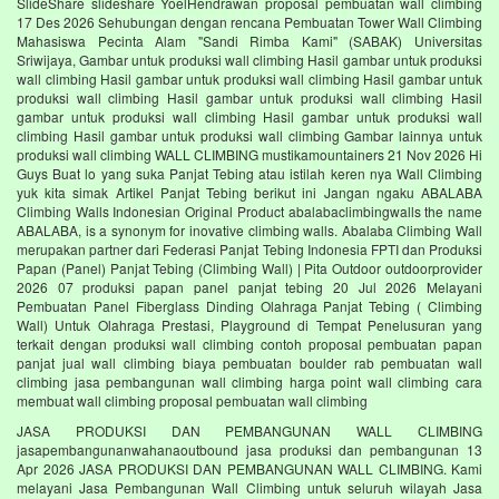
SlideShare slideshare YoelHendrawan proposal pembuatan wall climbing
17 Des 2026 Sehubungan dengan rencana Pembuatan Tower Wall Climbing
Mahasiswa Pecinta Alam "Sandi Rimba Kami" (SABAK) Universitas
Sriwijaya, Gambar untuk produksi wall climbing Hasil gambar untuk produksi
wall climbing Hasil gambar untuk produksi wall climbing Hasil gambar untuk
produksi wall climbing Hasil gambar untuk produksi wall climbing Hasil
gambar untuk produksi wall climbing Hasil gambar untuk produksi wall
climbing Hasil gambar untuk produksi wall climbing Gambar lainnya untuk
produksi wall climbing WALL CLIMBING mustikamountainers 21 Nov 2026 Hi
Guys Buat lo yang suka Panjat Tebing atau istilah keren nya Wall Climbing
yuk kita simak Artikel Panjat Tebing berikut ini Jangan ngaku ABALABA
Climbing Walls Indonesian Original Product abalabaclimbingwalls the name
ABALABA, is a synonym for inovative climbing walls. Abalaba Climbing Wall
merupakan partner dari Federasi Panjat Tebing Indonesia FPTI dan Produksi
Papan (Panel) Panjat Tebing (Climbing Wall) | Pita Outdoor outdoorprovider
2026 07 produksi papan panel panjat tebing 20 Jul 2026 Melayani
Pembuatan Panel Fiberglass Dinding Olahraga Panjat Tebing ( Climbing
Wall) Untuk Olahraga Prestasi, Playground di Tempat Penelusuran yang
terkait dengan produksi wall climbing contoh proposal pembuatan papan
panjat jual wall climbing biaya pembuatan boulder rab pembuatan wall
climbing jasa pembangunan wall climbing harga point wall climbing cara
membuat wall climbing proposal pembuatan wall climbing
JASA PRODUKSI DAN PEMBANGUNAN WALL CLIMBING
jasapembangunanwahanaoutbound jasa produksi dan pembangunan 13
Apr 2026 JASA PRODUKSI DAN PEMBANGUNAN WALL CLIMBING. Kami
melayani Jasa Pembangunan Wall Climbing untuk seluruh wilayah Jasa