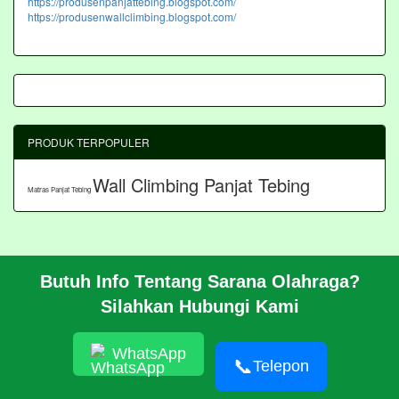
https://produsenpanjattebing.blogspot.com/
https://produsenwallclimbing.blogspot.com/
PRODUK TERPOPULER
Wall Climbing Panjat Tebing
Matras Panjat Tebing
Butuh Info Tentang Sarana Olahraga?
BERANDA
Silahkan Hubungi Kami
PROFIL
CARA PESAN
ARTIKEL
WhatsApp
HUBUNGI KAMI
📞
Telepon
Pembangunan Wall Climbing Di PPLP Banten