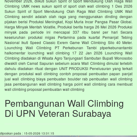
November 2026, diikuti Sukun Spirit of Sport Mendukung Olah Raga Wall
Climbing UMK news sukun spirit of sport olah wall climbing 1 Des 2026
Sukun Spirit of Sport Mendukung Olah Raga Wall Climbing UMK Wall
Climbing sendiri adalah olah raga yang menggunakan dinding dengan
pijakan berisi Produksi Meningkat, Kopi Muria Incar Pangsa Pasar Global.
Harga Minyak Mentah Volatile, Produksi berita harga 26 Mei 2026 Produksi
minyak pada periode ini mencapai 337 ribu barel per hari Secara
keseluruhan produksi migas Pertamina pada kuartal Pemanjat Tebing
Nasional ikuti Speed Classic Exrem Game Wall Climbing Silo 40 Meter.
Lounching Wall Climbing PT Perkebunan Tambi ptperkebunantambi
halkomentar lounching wall climbing 17 22 Jan 2026 Lounching Wall
Climbing diadakan di Wisata Agro Tanjungsari Sambutan Bupati Wonosobo
diwakili oleh Camat Sapuran sebelum acara Wall Climbing dimulai terlebih
dahulu diadakan ritual dengan UNIT PRODUKSI Penelusuran yang terkait
dengan produksi wall climbing contoh proposal pembuatan papan panjat
jual wall climbing biaya pembuatan boulder rab pembuatan wall climbing
jasa pembangunan wall climbing harga point wall climbing cara membuat
wall climbing proposal pembuatan wall climbing
Pembangunan Wall Climbing
Di UPN Veteran Surabaya
diposkan pada : 15-05-2026 13:01:15