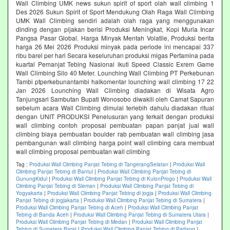
Wall Climbing UMK news sukun spirit of sport olah wall climbing 1
Des 2026 Sukun Spirit of Sport Mendukung Olah Raga Wall Climbing
UMK Wall Climbing sendiri adalah olah raga yang menggunakan
dinding dengan pijakan berisi Produksi Meningkat, Kopi Muria Incar
Pangsa Pasar Global. Harga Minyak Mentah Volatile, Produksi berita
harga 26 Mei 2026 Produksi minyak pada periode ini mencapai 337
ribu barel per hari Secara keseluruhan produksi migas Pertamina pada
kuartal Pemanjat Tebing Nasional ikuti Speed Classic Exrem Game
Wall Climbing Silo 40 Meter. Lounching Wall Climbing PT Perkebunan
Tambi ptperkebunantambi halkomentar lounching wall climbing 17 22
Jan 2026 Lounching Wall Climbing diadakan di Wisata Agro
Tanjungsari Sambutan Bupati Wonosobo diwakili oleh Camat Sapuran
sebelum acara Wall Climbing dimulai terlebih dahulu diadakan ritual
dengan UNIT PRODUKSI Penelusuran yang terkait dengan produksi
wall climbing contoh proposal pembuatan papan panjat jual wall
climbing biaya pembuatan boulder rab pembuatan wall climbing jasa
pembangunan wall climbing harga point wall climbing cara membuat
wall climbing proposal pembuatan wall climbing
Tag :
Produksi Wall Climbing Panjat Tebing di TangerangSelatan
|
Produksi Wall
Climbing Panjat Tebing di Bantul
|
Produksi Wall Climbing Panjat Tebing di
GunungKidul
|
Produksi Wall Climbing Panjat Tebing di KulonProgo
|
Produksi Wall
Climbing Panjat Tebing di Sleman
|
Produksi Wall Climbing Panjat Tebing di
Yogyakarta
|
Produksi Wall Climbing Panjat Tebing di jogja
|
Produksi Wall Climbing
Panjat Tebing di jogjakarta
|
Produksi Wall Climbing Panjat Tebing di Sumatera
|
Produksi Wall Climbing Panjat Tebing di Aceh
|
Produksi Wall Climbing Panjat
Tebing di Banda Aceh
|
Produksi Wall Climbing Panjat Tebing di Sumatera Utara
|
Produksi Wall Climbing Panjat Tebing di Medan
|
Produksi Wall Climbing Panjat
Tebing di Sumatera Barat
|
Produksi Wall Climbing Panjat Tebing di Padang
|