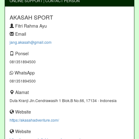
ONLINE SUPPORT | CONTACT PERSON
AKASAH SPORT
Fitri Rahma Ayu
Email
jang.akasah@gmail.com
Ponsel
081351894500
WhatsApp
081351894500
Alamat
Duta Kranji Jln.Cendrawasih 1 Blok.B No.66, 17134 - Indonesia
Website
https://akasahadventure.com/
Website