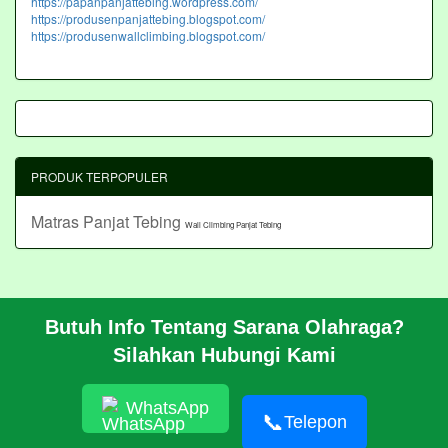
https://papanpanjattebing.wordpress.com/
https://produsenpanjattebing.blogspot.com/
https://produsenwallclimbing.blogspot.com/
PRODUK TERPOPULER
Matras Panjat Tebing
Wall Climbing Panjat Tebing
Butuh Info Tentang Sarana Olahraga?
BERANDA
Silahkan Hubungi Kami
PROFIL
CARA PESAN
ARTIKEL
WhatsApp
HUBUNGI KAMI
📞
Telepon
Pembangunan Wall Climbing Di PPLP Banten