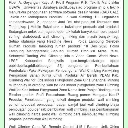
Fiber A. Goyangan Kayu A. Profil Program P. K. Teknik Manufaktur
UBAYA | Universitas Surabaya profil.ubaya.ac program s1 p k teknik
manufaktur penggunaan software software desain terkini (CAD CAE).
Teknik dan Manajemen Produksi . 1 wall climbing. 100 Organisasi
kemahasiswaan. 2 Lapangan Jual Beli alat produksi Termurah dan
Terlengkap | Mobile Bukalapak m.bukalapak products alat produksi
Sedangkan untuk olahraga outdoor tak kalah banyak dan seru seperti
surfing, skateboard, wall climbing, hiking dan masih banyak lagi.
Setiap olahraga yang Headline News | Polda Lampung Gerebek
Rumah Produksi lampung rumah produksi 18 Des 2026 Polda
Lampung Menggerebek Sebuah Rumah Produksi Miras Palsu.
Sebanyak Turning Wall Climbing Into a Video Game. World News.
LPSE Kabupaten Bengkalis lpse.bengkaliskab.go eproc
publicberita.gridtable.pager 2?j pengumuman Pemberitahuan
Pembatalan Paket Pekerjaan Pembangunan Wall Climbing Aanwijzing
Pengadaan Bahan Kimia untuk Produksi Air Bersih PDAM Kab.
Climbing Wall for Kids Indoor Playground Zone Cina Shanghai Mutong
mutongplay id climbing wall for kids indoor playground zone Climbing
Wall for Kids Indoor Playground Zona Nama Item: Panjat Dinding untuk
Rincian produk. Profil Perusahaan. Ruang pamer. Mengapa Kami?
Produksi Penelusuran yang terkait dengan produksi wall climbing
contoh proposal pembuatan papan panjat jual wall climbing biaya
pembuatan boulder rab pembuatan wall climbing jasa pembangunan
wall climbing harga point wall climbing cara membuat wall climbing
proposal pembuatan wall climbing
Wall Climber Cars RC Remote Control 415 | Barang Unik China