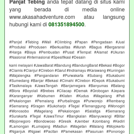
anda tepat datang di situs kami
Panjat Tebing
yang berada di media online
www.akasahadventure.com atau langsung
hubungi kami di
.
081351894500
#Panjat #Tebing #Wall #Climbing #Papan #Pengadaan #Jual
#Produksi #Produsen #Berkualitas #Murah #Bagus #Bergaransi
#Harga #Biaya #Pembuatan #Pusat #Tempat #Alamat #Ukuran
#Nasional #Internasional #Spesifikasi #Desain
kami melayani #JawaBarat #Bandung #BandungBarat #Bekasi #Bogor
#Ciamis #Cianjur #Cirebon #Garut #Indramayu #Karawang #Kuningan
#Majalengka #Pangandaran #Purwakarta #Subang #Sukabumi
#Sumedang #Banjar #Bekasi #Cimahi #Cirebon #Depok #Sukabumi
#Tasikmalaya #JawaTengah #Banjarnegara #Banyumas #Batang
#Blora #Boyolali #Brebes #Cilacap #Demak #Grobogan #Jepara
#Karanganyar #Kebumen #Klaten #Kudus #Magelang #Pati
#Pekalongan #Pemalang #Purbalingga #Purworejo #Rembang
#Semarang #Sragen #Sukoharjo #Tegal #Temanggung #Wonogiri
#Wonosobo #Magelang #Pekalongan #Salatiga #Semarang
#Surakarta #Tegal #JawaTimur #Bangkalan #Banyuwangi #Blitar
#Bojonegoro #Bondowoso #Gresik #Jember #Jombang #Kediri
#Lamongan #Lumajang #Madiun #Magetan #Malang #Mojokerto
#Nganjuk #Ngawi #Pacitan #Pamekasan #Pasuruan #Ponorogo