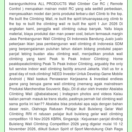
barangunikchina ALL PRODUCTS Wall Climber Car RC ( Remote
Control ) merupakan mainan mobil RC yang ada sedikit perbedaan,
menyesuaikan model dan jenis produksi terbaru dari Climb to the top.
Re built the Climbing Wall, re built the spirit bhuanayasa.org climb to
the top re built the climbing wall re built the spirit 1 Jun 2026 Di
angkatan kami, penggila wall climbing cukup banyak. Yaitu biaya
material, biaya produksi dan man power cost, belum termasuk margin
Jasa Pembangunan Wall Climbing Di Indonesia Bandung Jualo jualo
pekerjaan iklan jasa pembangunan wall climbing di indonesia SDM
yang berpengalaman puluhan tahun dalam bidang produksi papan
panjat tebing buatan atau climbing wall, menjadikan produk wall
climbing yang kami Peak to Peak Indoor Climbing: Home
peaktopeakclimbing Peak To Peak Indoor Climbing, arguably the only
full service indoor wall climbing facility around Jakarta. Visit us for a
great day of rock climbing! NEED Investor Untuk Develop Game Mobile
Android ( Wall kaskus Penawaran Kerjasama & Investasi endless
game yang berupa game wall climbing (memang agak mainstream
Produksi Marchendise Souvenir, Baju, Dll di atur oleh Investor Abalaba
Climbing Wall (@abalabacw) | Instagram photos and videos Kalau
kalian pernah masuk ke trans studio, pastinya pernah liat climbing wall
sama gorila ini kan?? Abalaba bisa produksi apa saja dengan bahan
dasar resin, Olahraga Ratusan Pelajar Ikuti Buleleng Gelar Wall
Climbing RRI rri ratusan pelajar ikuti buleleng gelar wall climbing
competition 10 Nov 2026 KBRN, Singaraja : Kejuaraan panjat dinding
Buleleng Wall Climbing Competition 2026 yang digelar mulai 10 12
November 2026, diikuti Sukun Spirit of Sport Mendukung Olah Raga