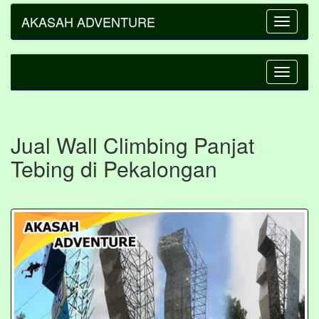
AKASAH ADVENTURE
Toggle
navigatio
Toggle
navigatio
Jual Wall Climbing Panjat
Tebing di Pekalongan