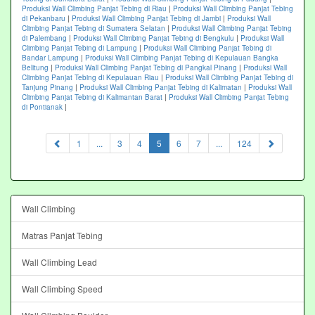
Produksi Wall Climbing Panjat Tebing di Riau
|
Produksi Wall Climbing Panjat Tebing
di Pekanbaru
|
Produksi Wall Climbing Panjat Tebing di Jambi
|
Produksi Wall
Climbing Panjat Tebing di Sumatera Selatan
|
Produksi Wall Climbing Panjat Tebing
di Palembang
|
Produksi Wall Climbing Panjat Tebing di Bengkulu
|
Produksi Wall
Climbing Panjat Tebing di Lampung
|
Produksi Wall Climbing Panjat Tebing di
Bandar Lampung
|
Produksi Wall Climbing Panjat Tebing di Kepulauan Bangka
Belitung
|
Produksi Wall Climbing Panjat Tebing di Pangkal Pinang
|
Produksi Wall
Climbing Panjat Tebing di Kepulauan Riau
|
Produksi Wall Climbing Panjat Tebing di
Tanjung Pinang
|
Produksi Wall Climbing Panjat Tebing di Kalimatan
|
Produksi Wall
Climbing Panjat Tebing di Kalimantan Barat
|
Produksi Wall Climbing Panjat Tebing
di Pontianak
|
(current)
1
...
3
4
5
6
7
...
124
Wall Climbing
Matras Panjat Tebing
Wall Climbing Lead
Wall Climbing Speed