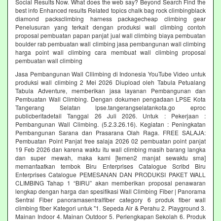
Social Results Now. What does the web say? Beyond Search Find the
best info Enhanced results Related topics chalk bag rock climbingblack
diamond packsclimbing harness packagecheap climbing gear
Penelusuran yang terkait dengan produksi wall climbing contoh
proposal pembuatan papan panjat jual wall climbing biaya pembuatan
boulder rab pembuatan wall climbing jasa pembangunan wall climbing
harga point wall climbing cara membuat wall climbing proposal
pembuatan wall climbing
Jasa Pembangunan Wall Cllimbing di Indonesia YouTube Video untuk
produksi wall climbing 2 Mei 2026 Diupload oleh Tabula Petualang
Tabula Adventure, memberikan jasa layanan Pembangunan dan
Pembuatan Wall Climbing. Dengan dokumen pengadaan LPSE Kota
Tangerang Selatan lpse.tangerangselatankota.go eproc
publicberitadetail Tanggal 26 Juli 2026. Untuk : Pekerjaan :
Pembangunan Wall Climbing. (5.2.3.26.16). Kegiatan : Peningkatan
Pembangunan Sarana dan Prasarana Olah Raga. FREE SALAJA:
Pembuatan Point Panjat free salaja 2026 02 pembuatan point panjat
19 Feb 2026 dan karena waktu itu wall climbing masih barang langka
dan super mewah, maka kami [temen2 manjat sewaktu sma]
memanfaatkan tembok Biru Enterprises Catalogue Scribd Biru
Enterprises Catalogue PEMESANAN DAN PRODUKSI PAKET WALL
CLIMBING Tahap 1 “BIRU” akan memberikan proposal penawaran
lengkap dengan harga dan spesifikasi Wall Climbing Fiber | Panorama
Sentral Fiber panoramasentralfiber category 6 produk fiber wall
climbing fiber Kategori untuk "1. Sepeda Air & Perahu 2. Playground 3.
Mainan Indoor 4. Mainan Outdoor 5. Perlengkapan Sekolah 6. Produk