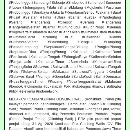
#Probolinggo #Sampang #Sidoarjo #Situbondo #Sumenep #Sumenep
#Tuban #Tulungagung #Batu #Blitar #Malang #Mojokerto #Pasuruan
#Probolinggo #Surabaya #Jakarta #KepulauanSeribu #Jakarta #Barat
#Pusat #Selatan #Timur #Utara #banten #Lebak #Pandeglang
#Serang #Tangerang #Cilegon #Serang #Tangerang
#TangerangSelatan #Bantul #GunungKidul #KulonProgo #Sleman
#Yogyakarta #Sumatera #Aceh #BandaAceh #SumateraUtara #Medan
#SumateraBarat #Padang #Riau #Pekanbaru #Jambi
#SumateraSelatan #Palembang #Bengkulu #Lampung
#BandarLampung #KepulauanBangkaBelitung #PangkalPinang
#KepulauanRiau #TanjungPinang #Kalimatan #KalimantanBarat
#Pontianak #KalimantanTengah #PalangkaRaya #KalimantanSelatan
#Banjarmasin #KalimantanTimur #Samarinda #KalimantanUtara
#TanjungSelor #Sulawesi #SulawesiUtara #Manado #SulawesiTengah
#Palu #SulawesiSelatan #Makassar #SulawesiTenggara #Kendari
#SulawesiBarat #Mamuju #Gorontalo #SundaKecil #Bali #Denpasar
#NusaTenggaraTimur #Kupang #NusaTenggaraBarat #Mataram
#lombok #tokopedia #bukalapak #olx #tokobagus #kaskus #alibaba
#blibli #elevenia #indonetwork
MELAYANI PEMBANGUNAN CLIMBING WALL (Konstruksi, Panel pita
melayanipembangunanclimbingwall Pembuatan Konstruksi Climbing
Wall,; Produksi Panel Climbing Walls Berbahan Biberglass (flat, kontur,
diamond cut, kombinasi, dll); Penyedia Peralatan Produksi Papan
(Panel) Panjat Tebing (Climbing Wall) | PITA pita produksi papan
panjat tebing 31 Agt 2026 Kami dari Pita Climbing Walls (CV. Pita
Delapan Abadi) yang berdomisili di Kabupaten Ponorogo Jawa Timur