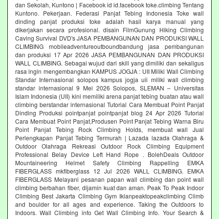
dan Sekolah, Kuntono | Facebook id id.facebook toke.climbing Tentang
Kuntono. Pekerjaan. Federasi Panjat Tebing Indonesia Toke wall
dinding panjat produksi toke adalah hasil karya manual yang
dikerjakan secara profesional. disain FilmGunung Hiking Climbing
Caving Survival DVD's JASA PEMBANGUNAN DAN PRODUKSI WALL
CLIMBING mobileadventureoutboundbandung jasa pembangunan
dan produksi 17 Apr 2026 JASA PEMBANGUNAN DAN PRODUKSI
WALL CLIMBING. Sebagai wujud dari skill yang dimiliki dan sekaligus
rasa ingin mengembangkan KAMPUS JOGJA : UII Miliki Wall Climbing
Standar Internasional solopos kampus jogja uii miliki wall climbing
standar internasional 9 Mei 2026 Solopos, SLEMAN – Universitas
Islam Indonesia (UII) kini memiliki arena panjat tebing buatan atau wall
climbing berstandar internasional Tutorial Cara Membuat Point Panjat
Dinding Produksi pointpanjat pointpanjat blog 24 Apr 2026 Tutorial
Cara Membuat Point Panjat,Produsen Point Panjat Tebing Warna Biru
Point Panjat Tebing Rock Climbing Holds, membuat wall Jual
Perlengkapan Panjat Tebing Termurah | Lazada lazada Olahraga &
Outdoor Olahraga Rekreasi Outdoor Rock Climbing Equipment
Professional Belay Device Left Hand Rope . BolehDeals Outdoor
Mountaineering Helmet Safety Climbing Rappelling EMKA
FIBERGLASS mkfiberglass 12 Jul 2026 WALL CLIMBING. EMKA
FIBERGLASS Melayani pesanan papan wall climbing dan point wall
climbing berbahan fiber, dijamin kuat dan aman. Peak To Peak Indoor
Climbing Best Jakarta Climbing Gym‎ Iklanpeaktopeakclimbing Climb
and boulder for all ages and experience. Taking the Outdoors to
Indoors. Wall Climbing‎ info Get Wall Climbing Info. Your Search &