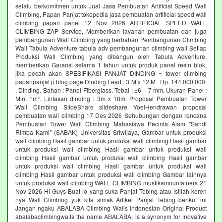
selalu berkomitmen untuk Jual Jasa Pembuatan Artificial Speed Wall
Climbing, Papan Panjat tokopedia jasa pembuatan artificial speed wall
climbing papan panel 12 Nov 2026 ARTIFICIAL SPEED WALL
CLIMBING ZAP Service, Memberikan layanan pembuatan dan juga
pembangunan Wall Climbing yang berbahan Pembangunan Climbing
Wall Tabula Adventure tabula adv pembangunan climbing wall Setiap
Produksi Wall Climbing yang dibangun oleh Tabula Adventure,
memberikan Garansi selama 1 tahun untuk produk panel resin blok,
jika pecah akan SPESIFIKASI PANJAT DINDING ~ tower climbing
papanpanjat p blog page Dinding Lead : 3 M x 12 M : Rp. 144.000.000,
. Dinding. Bahan : Panel Fiberglass. Tebal : ±6 – 7 mm. Ukuran Panel :
Min. 1m². Lintasan dinding : 3m x 18m. Proposal Pembuatan Tower
Wall Climbing SlideShare slideshare YoelHendrawan proposal
pembuatan wall climbing 17 Des 2026 Sehubungan dengan rencana
Pembuatan Tower Wall Climbing Mahasiswa Pecinta Alam "Sandi
Rimba Kami" (SABAK) Universitas Sriwijaya, Gambar untuk produksi
wall climbing Hasil gambar untuk produksi wall climbing Hasil gambar
untuk produksi wall climbing Hasil gambar untuk produksi wall
climbing Hasil gambar untuk produksi wall climbing Hasil gambar
untuk produksi wall climbing Hasil gambar untuk produksi wall
climbing Hasil gambar untuk produksi wall climbing Gambar lainnya
untuk produksi wall climbing WALL CLIMBING mustikamountainers 21
Nov 2026 Hi Guys Buat lo yang suka Panjat Tebing atau istilah keren
nya Wall Climbing yuk kita simak Artikel Panjat Tebing berikut ini
Jangan ngaku ABALABA Climbing Walls Indonesian Original Product
abalabaclimbingwalls the name ABALABA, is a synonym for inovative