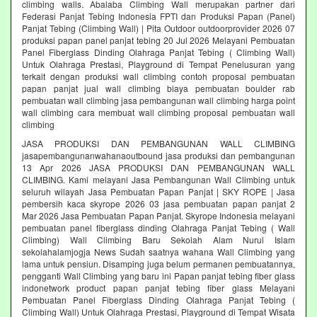
climbing walls. Abalaba Climbing Wall merupakan partner dari
Federasi Panjat Tebing Indonesia FPTI dan Produksi Papan (Panel)
Panjat Tebing (Climbing Wall) | Pita Outdoor outdoorprovider 2026 07
produksi papan panel panjat tebing 20 Jul 2026 Melayani Pembuatan
Panel Fiberglass Dinding Olahraga Panjat Tebing ( Climbing Wall)
Untuk Olahraga Prestasi, Playground di Tempat Penelusuran yang
terkait dengan produksi wall climbing contoh proposal pembuatan
papan panjat jual wall climbing biaya pembuatan boulder rab
pembuatan wall climbing jasa pembangunan wall climbing harga point
wall climbing cara membuat wall climbing proposal pembuatan wall
climbing
JASA PRODUKSI DAN PEMBANGUNAN WALL CLIMBING
jasapembangunanwahanaoutbound jasa produksi dan pembangunan
13 Apr 2026 JASA PRODUKSI DAN PEMBANGUNAN WALL
CLIMBING. Kami melayani Jasa Pembangunan Wall Climbing untuk
seluruh wilayah Jasa Pembuatan Papan Panjat | SKY ROPE | Jasa
pembersih kaca skyrope 2026 03 jasa pembuatan papan panjat 2
Mar 2026 Jasa Pembuatan Papan Panjat. Skyrope Indonesia melayani
pembuatan panel fiberglass dinding Olahraga Panjat Tebing ( Wall
Climbing) Wall Climbing Baru Sekolah Alam Nurul Islam
sekolahalamjogja News Sudah saatnya wahana Wall Climbing yang
lama untuk pensiun. Disamping juga belum permanen pembuatannya,
pengganti Wall Climbing yang baru ini Papan panjat tebing fiber glass
indonetwork product papan panjat tebing fiber glass Melayani
Pembuatan Panel Fiberglass Dinding Olahraga Panjat Tebing (
Climbing Wall) Untuk Olahraga Prestasi, Playground di Tempat Wisata