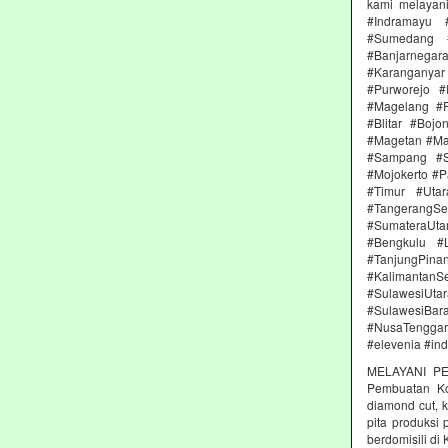
kami melayan
#Indramayu 
#Sumedang #
#Banjarnega
#Karanganya
#Purworejo 
#Magelang #P
#Blitar #Boj
#Magetan #Ma
#Sampang #S
#Mojokerto #P
#Timur #Uta
#TangerangSe
#SumateraUta
#Bengkulu #
#TanjungPin
#KalimantanSe
#SulawesiUtar
#SulawesiBa
#NusaTenggara
#elevenia #in
MELAYANI PE
Pembuatan Kon
diamond cut, k
pita produksi
berdomisili di