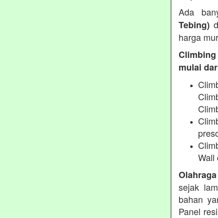
Ada ban
d
Tebing)
harga mur
Climbing
mulai dari
Clim
Clim
Climb
Climb
presc
Clim
Wall 
Olahraga
sejak lam
bahan yan
Panel res