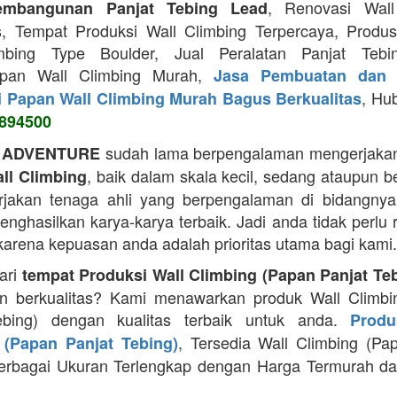
, Renovasi Wall
embangunan Panjat Tebing Lead
s, Tempat Produksi Wall Climbing Terpercaya, Prod
mbing Type Boulder, Jual Peralatan Panjat Tebi
apan Wall Climbing Murah,
Jasa Pembuatan dan 
, Hu
i Papan Wall Climbing Murah Bagus Berkualitas
894500
sudah lama berpengalaman mengerjakan
 ADVENTURE
, baik dalam skala kecil, sedang ataupun b
ll Climbing
jakan tenaga ahli yang berpengalaman di bidangnya
ghasilkan karya-karya terbaik. Jadi anda tidak perlu 
 karena kepuasan anda adalah prioritas utama bagi kami.
ari
tempat Produksi Wall Climbing (Papan Panjat Te
n berkualitas? Kami menawarkan produk Wall Climbi
ebing) dengan kualitas terbaik untuk anda.
Produ
, Tersedia Wall Climbing (Pa
 (Papan Panjat Tebing)
erbagai Ukuran Terlengkap dengan Harga Termurah da