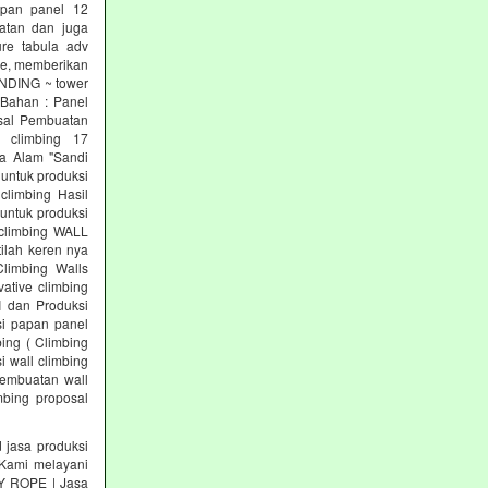
papan panel 12
tan dan juga
re tabula adv
re, memberikan
INDING ~ tower
 Bahan : Panel
osal Pembuatan
l climbing 17
a Alam "Sandi
 untuk produksi
climbing Hasil
untuk produksi
 climbing WALL
ilah keren nya
Climbing Walls
ative climbing
I dan Produksi
si papan panel
ing ( Climbing
i wall climbing
pembuatan wall
mbing proposal
asa produksi
ami melayani
KY ROPE | Jasa