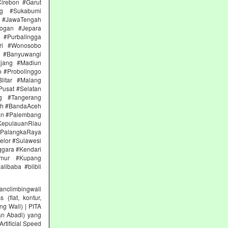
irebon #Garut
ng #Sukabumi
 #JawaTengah
ogan #Jepara
#Purbalingga
ri #Wonosobo
n #Banyuwangi
ajang #Madiun
 #Probolinggo
itar #Malang
Pusat #Selatan
g #Tangerang
eh #BandaAceh
an #Palembang
epulauanRiau
PalangkaRaya
elor #Sulawesi
ggara #Kendari
imur #Kupang
libaba #blibli
climbingwall
(flat, kontur,
ng Wall) | PITA
an Abadi) yang
rtificial Speed