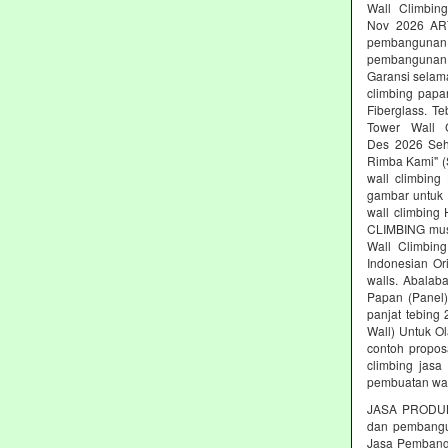
Wall Climbing
Nov 2026 AR
pembangunan 
pembangunan c
Garansi selam
climbing papa
Fiberglass. T
Tower Wall C
Des 2026 Seh
Rimba Kami" (S
wall climbing
gambar untuk 
wall climbing
CLIMBING must
Wall Climbing
Indonesian Or
walls. Abalab
Papan (Panel)
panjat tebing
Wall) Untuk Ol
contoh propos
climbing jasa
pembuatan wal
JASA PRODUK
dan pembang
Jasa Pembangu