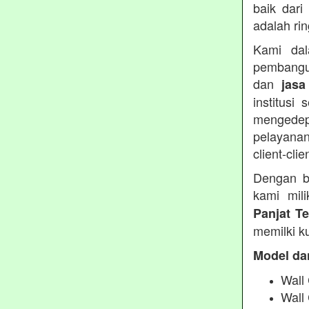
baik dari
adalah ri
Kami dal
pembangu
dan
jasa
institusi
mengedep
pelayanan
client-clie
Dengan b
kami mil
Panjat T
memilki ku
Model da
Wall 
Wall