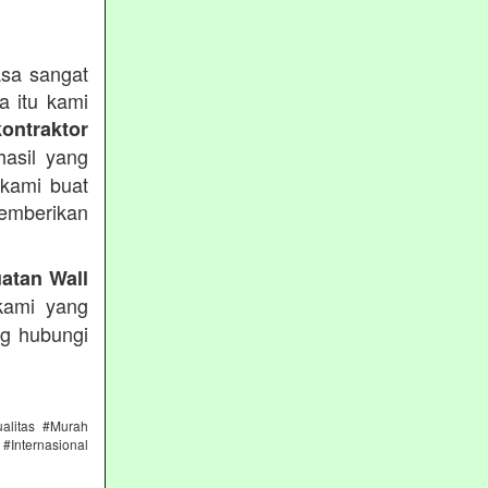
sa sangat
a itu kami
kontraktor
asil yang
 kami buat
emberikan
atan Wall
kami yang
ng hubungi
alitas #Murah
#Internasional