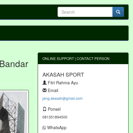
ONLINE SUPPORT | CONTACT PERSON
 Bandar
AKASAH SPORT
Fitri Rahma Ayu
Email
jang.akasah@gmail.com
Ponsel
081351894500
WhatsApp