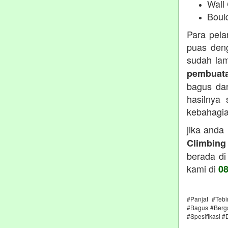
Wall
Boul
Para pel
puas deng
sudah lam
pembuata
bagus dan
hasilnya
kebahagiaa
jika anda
Climbing
berada di
kami di
0
#Panjat #Teb
#Bagus #Berga
#Spesifikasi #