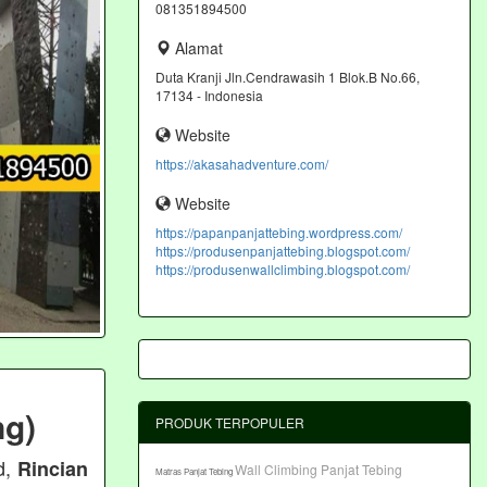
081351894500
Alamat
Duta Kranji Jln.Cendrawasih 1 Blok.B No.66,
17134 - Indonesia
Website
https://akasahadventure.com/
Website
https://papanpanjattebing.wordpress.com/
https://produsenpanjattebing.blogspot.com/
https://produsenwallclimbing.blogspot.com/
ng)
PRODUK TERPOPULER
d,
Rincian
Wall Climbing Panjat Tebing
Matras Panjat Tebing