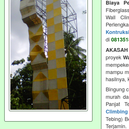
Biaya P
Fiberglas
Wall Cli
Perlengk
Kontruks
di
081351
AKASAH
proyek
Wa
mempeker
mampu men
hasilnya,
Bingung c
murah da
Panjat T
Climbing
Tebing) B
Terjamin.