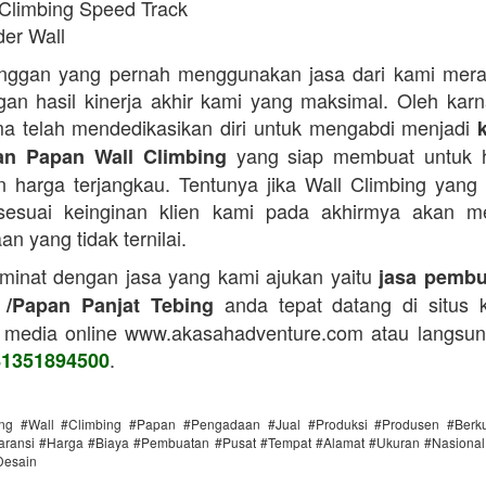
 Climbing Speed Track
der Wall
anggan yang pernah menggunakan jasa dari kami mera
an hasil kinerja akhir kami yang maksimal. Oleh karn
a telah mendedikasikan diri untuk mengabdi menjadi
yang siap membuat untuk h
n Papan Wall Climbing
 harga terjangkau. Tentunya jika Wall Climbing yang
 sesuai keinginan klien kami pada akhirmya akan m
n yang tidak ternilai.
 minat dengan jasa yang kami ajukan yaitu
jasa pembu
anda tepat datang di situs 
 /Papan Panjat Tebing
 media online www.akasahadventure.com atau langsu
.
81351894500
ing #Wall #Climbing #Papan #Pengadaan #Jual #Produksi #Produsen #Berku
ransi #Harga #Biaya #Pembuatan #Pusat #Tempat #Alamat #Ukuran #Nasional 
Desain