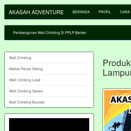
AKASAH ADVENTURE
BERANDA
PROFIL
CARA
Pembangunan Wall Climbing Di PPLP Banten
Wall Climbing
Produk
Lampu
Matras Panjat Tebing
Wall Climbing Lead
Wall Climbing Speed
Wall Climbing Boulder