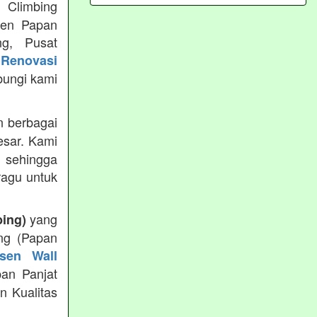
 Climbing
usen Papan
ng, Pusat
Renovasi
bungi kami
 berbagai
esar. Kami
 sehingga
ragu untuk
yang
bing)
ng (Papan
sen Wall
pan Panjat
n Kualitas