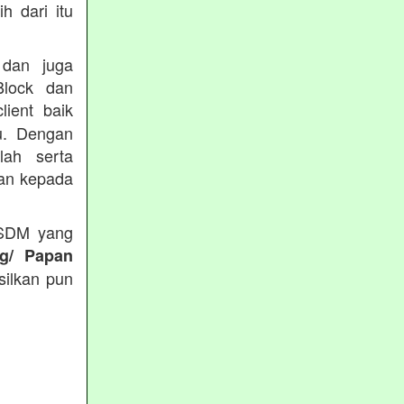
h dari itu
 dan juga
Block dan
lient baik
du. Dengan
lah serta
kan kepada
 SDM yang
ng/ Papan
silkan pun