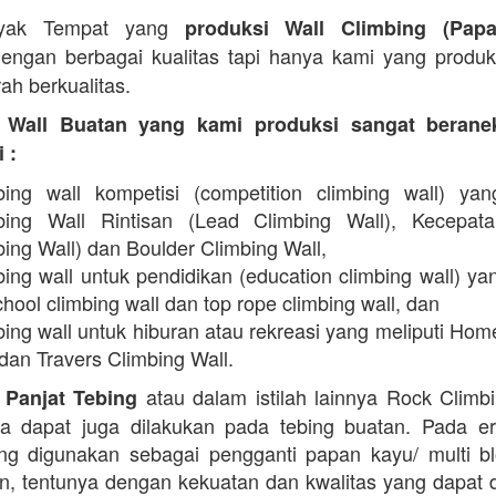
yak Tempat yang
produksi Wall Climbing (Pap
engan berbagai kualitas tapi hanya kami yang produ
ah berkualitas.
 Wall Buatan yang kami produksi sangat beran
 :
bing wall kompetisi (competition climbing wall) yan
bing Wall Rintisan (Lead Climbing Wall), Kecepat
ing Wall) dan Boulder Climbing Wall,
ing wall untuk pendidikan (education climbing wall) yan
hool climbing wall dan top rope climbing wall, dan
bing wall untuk hiburan atau rekreasi yang meliputi Hom
dan Travers Climbing Wall.
atau dalam istilah lainnya Rock Climb
 Panjat Tebing
a dapat juga dilakukan pada tebing buatan. Pada er
g digunakan sebagai pengganti papan kayu/ multi b
in, tentunya dengan kekuatan dan kwalitas yang dapat 