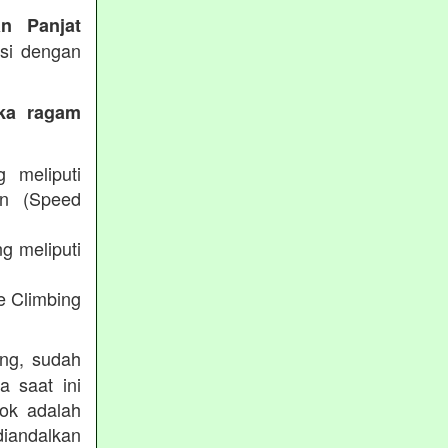
an Panjat
ksi dengan
eka ragam
g meliputi
an (Speed
g meliputi
e Climbing
ing, sudah
a saat ini
lok adalah
diandalkan