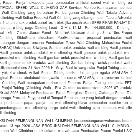
, Papan Panjat tokopedia jasa pembuatan artificial speed wall climbing 
TIFICIAL SPEED WALL CLIMBING ZAP Service, Memberikan layanan pembua
Wall Climbing yang berbahan Pembangunan Climbing Wall Tabula Adventu
limbing wall Setiap Produksi Wall Climbing yang dibangun oleh Tabula Adventu
a 1 tahun untuk produk panel resin blok, jika pecah akan SPESIFIKASI PANJAT D
npanjat p blog page Dinding Lead : 3 M x 12 M : Rp. 144.000.000, . Dinding.
ebal : ±6 – 7 mm. Ukuran Panel : Min. 1m². Lintasan dinding : 3m x 18m. Prop
limbing SlideShare slideshare YoelHendrawan proposal pembuatan wal
ubungan dengan rencana Pembuatan Tower Wall Climbing Mahasiswa Pecint
ABAK) Universitas Sriwijaya, Gambar untuk produksi wall climbing Hasil gambar
 Hasil gambar untuk produksi wall climbing Hasil gambar untuk produksi wall 
produksi wall climbing Hasil gambar untuk produksi wall climbing Hasil gambar 
 Hasil gambar untuk produksi wall climbing Gambar lainnya untuk produksi wall
ikamountainers 21 Nov 2026 Hi Guys Buat lo yang suka Panjat Tebing atau ist
 yuk kita simak Artikel Panjat Tebing berikut ini Jangan ngaku ABALABA 
iginal Product abalabaclimbingwalls the name ABALABA, is a synonym for inov
a Climbing Wall merupakan partner dari Federasi Panjat Tebing Indonesia FPT
 Panjat Tebing (Climbing Wall) | Pita Outdoor outdoorprovider 2026 07 produk
 20 Jul 2026 Melayani Pembuatan Panel Fiberglass Dinding Olahraga Panjat Teb
ahraga Prestasi, Playground di Tempat Penelusuran yang terkait dengan produks
al pembuatan papan panjat jual wall climbing biaya pembuatan boulder rab 
 pembangunan wall climbing harga point wall climbing cara membuat wall cli
l climbing
SI DAN PEMBANGUNAN WALL CLIMBING jasapembangunanwahanaoutbound j
unan 13 Apr 2026 JASA PRODUKSI DAN PEMBANGUNAN WALL CLIMBING. K
nan Wall Climbing untuk seluruh wilayah Jasa Pembuatan Papan Panjat | S