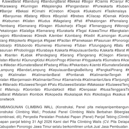
i #JawaBarat #Bandung #BandungBarat #Bekasi #Bogor #Ciamis #Cianjur #C
#Karawang #Kuningan #Majalengka #Pangandaran #Purwakarta #Suba
Banjar #Bekasi #Cimahi #Cirebon #Depok #Sukabumi #Tasikmalaya
ra #Banyumas #Batang #Blora #Boyolali #Brebes #Cilacap #Demak #Grob
r #Kebumen #Klaten #Kudus #Magelang #Pati #Pekalongan #Pemalang 
#Rembang #Semarang #Sragen #Sukoharjo #Tegal #Temanggung #Wonogi
ekalongan #Salatiga #Semarang #Surakarta #Tegal #JawaTimur #Bangkala
onegoro #Bondowoso #Gresik #Jember #Jombang #Kediri #Lamongan #Lum
lang #Mojokerto #Nganjuk #Ngawi #Pacitan #Pamekasan #Pasuruan #Ponorogo
idoarjo #Situbondo #Sumenep #Sumenep #Tuban #Tulungagung #Batu #Bl
asuruan #Probolinggo #Surabaya #Jakarta #KepulauanSeribu #Jakarta #Barat #
ra #banten #Lebak #Pandeglang #Serang #Tangerang #Cilegon #Seran
latan #Bantul #GunungKidul #KulonProgo #Sleman #Yogyakarta #Sumatera #Ac
ra #Medan #SumateraBarat #Padang #Riau #Pekanbaru #Jambi #SumateraSelat
Lampung #BandarLampung #KepulauanBangkaBelitung #PangkalPinang #K
ang #Kalimatan #KalimantanBarat #Pontianak #KalimantanTengah #
latan #Banjarmasin #KalimantanTimur #Samarinda #KalimantanUtara #TanjungS
a #Manado #SulawesiTengah #Palu #SulawesiSelatan #Makassar #SulawesiTen
rat #Mamuju #Gorontalo #SundaKecil #Bali #Denpasar #NusaTenggaraT
Barat #Mataram #lombok #tokopedia #bukalapak #olx #tokobagus #kaskus #a
donetwork
MBANGUNAN CLIMBING WALL (Konstruksi, Panel pita melayanipembangunan
struksi Climbing Wall,; Produksi Panel Climbing Walls Berbahan Biberglass 
ombinasi, dll); Penyedia Peralatan Produksi Papan (Panel) Panjat Tebing (Climbi
 papan panjat tebing 31 Agt 2026 Kami dari Pita Climbing Walls (CV. Pita Delap
 Kabupaten Ponorogo Jawa Timur selalu berkomitmen untuk Jual Jasa Pembuatan A