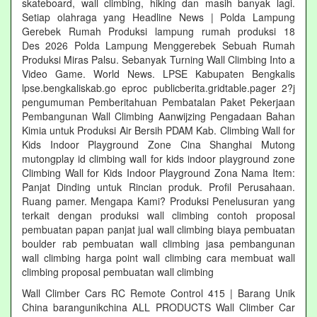
skateboard, wall climbing, hiking dan masih banyak lagi.
Setiap olahraga yang Headline News | Polda Lampung
Gerebek Rumah Produksi lampung rumah produksi 18
Des 2026 Polda Lampung Menggerebek Sebuah Rumah
Produksi Miras Palsu. Sebanyak Turning Wall Climbing Into a
Video Game. World News. LPSE Kabupaten Bengkalis
lpse.bengkaliskab.go eproc publicberita.gridtable.pager 2?j
pengumuman Pemberitahuan Pembatalan Paket Pekerjaan
Pembangunan Wall Climbing Aanwijzing Pengadaan Bahan
Kimia untuk Produksi Air Bersih PDAM Kab. Climbing Wall for
Kids Indoor Playground Zone Cina Shanghai Mutong
mutongplay id climbing wall for kids indoor playground zone
Climbing Wall for Kids Indoor Playground Zona Nama Item:
Panjat Dinding untuk Rincian produk. Profil Perusahaan.
Ruang pamer. Mengapa Kami? Produksi Penelusuran yang
terkait dengan produksi wall climbing contoh proposal
pembuatan papan panjat jual wall climbing biaya pembuatan
boulder rab pembuatan wall climbing jasa pembangunan
wall climbing harga point wall climbing cara membuat wall
climbing proposal pembuatan wall climbing
Wall Climber Cars RC Remote Control 415 | Barang Unik
China barangunikchina ALL PRODUCTS Wall Climber Car