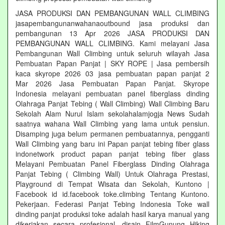
JASA PRODUKSI DAN PEMBANGUNAN WALL CLIMBING
jasapembangunanwahanaoutbound jasa produksi dan
pembangunan 13 Apr 2026 JASA PRODUKSI DAN
PEMBANGUNAN WALL CLIMBING. Kami melayani Jasa
Pembangunan Wall Climbing untuk seluruh wilayah Jasa
Pembuatan Papan Panjat | SKY ROPE | Jasa pembersih
kaca skyrope 2026 03 jasa pembuatan papan panjat 2
Mar 2026 Jasa Pembuatan Papan Panjat. Skyrope
Indonesia melayani pembuatan panel fiberglass dinding
Olahraga Panjat Tebing ( Wall Climbing) Wall Climbing Baru
Sekolah Alam Nurul Islam sekolahalamjogja News Sudah
saatnya wahana Wall Climbing yang lama untuk pensiun.
Disamping juga belum permanen pembuatannya, pengganti
Wall Climbing yang baru ini Papan panjat tebing fiber glass
indonetwork product papan panjat tebing fiber glass
Melayani Pembuatan Panel Fiberglass Dinding Olahraga
Panjat Tebing ( Climbing Wall) Untuk Olahraga Prestasi,
Playground di Tempat Wisata dan Sekolah, Kuntono |
Facebook id id.facebook toke.climbing Tentang Kuntono.
Pekerjaan. Federasi Panjat Tebing Indonesia Toke wall
dinding panjat produksi toke adalah hasil karya manual yang
dikerjakan secara profesional. disain FilmGunung Hiking