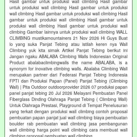
Hasil gambar untuk produksi wall climbing Hasil gambar
untuk produksi wall climbing Hasil gambar untuk produksi
wall climbing Hasil gambar untuk produksi wall climbing Hasil
gambar untuk produksi wall climbing Hasil gambar untuk
produksi wall climbing Hasil gambar untuk produksi wall
climbing Gambar lainnya untuk produksi wall climbing WALL
CLIMBING mustikamountainers 21 Nov 2026 Hi Guys Buat
lo yang suka Panjat Tebing atau istilah keren nya Wall
Climbing yuk kita simak Artikel Panjat Tebing berikut ini
Jangan ngaku ABALABA Climbing Walls Indonesian Original
Product abalabaclimbingwalls the name ABALABA, is a
synonym for inovative climbing walls. Abalaba Climbing Wall
merupakan partner dari Federasi Panjat Tebing Indonesia
FPTI dan Produksi Papan (Panel) Panjat Tebing (Climbing
Wall) | Pita Outdoor outdoorprovider 2026 07 produksi papan
panel panjat tebing 20 Jul 2026 Melayani Pembuatan Panel
Fiberglass Dinding Olahraga Panjat Tebing ( Climbing Wall)
Untuk Olahraga Prestasi, Playground di Tempat Penelusuran
yang terkait dengan produksi wall climbing contoh proposal
pembuatan papan panjat jual wall climbing biaya pembuatan
boulder rab pembuatan wall climbing jasa pembangunan
wall climbing harga point wall climbing cara membuat wall
climbing proposal pembuatan wall climbing