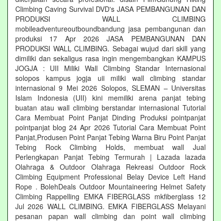
Climbing Caving Survival DVD's JASA PEMBANGUNAN DAN
PRODUKSI WALL CLIMBING
mobileadventureoutboundbandung jasa pembangunan dan
produksi 17 Apr 2026 JASA PEMBANGUNAN DAN
PRODUKSI WALL CLIMBING. Sebagai wujud dari skill yang
dimiliki dan sekaligus rasa ingin mengembangkan KAMPUS
JOGJA : UII Miliki Wall Climbing Standar Internasional
solopos kampus jogja uii miliki wall climbing standar
internasional 9 Mei 2026 Solopos, SLEMAN – Universitas
Islam Indonesia (UII) kini memiliki arena panjat tebing
buatan atau wall climbing berstandar internasional Tutorial
Cara Membuat Point Panjat Dinding Produksi pointpanjat
pointpanjat blog 24 Apr 2026 Tutorial Cara Membuat Point
Panjat,Produsen Point Panjat Tebing Warna Biru Point Panjat
Tebing Rock Climbing Holds, membuat wall Jual
Perlengkapan Panjat Tebing Termurah | Lazada lazada
Olahraga & Outdoor Olahraga Rekreasi Outdoor Rock
Climbing Equipment Professional Belay Device Left Hand
Rope . BolehDeals Outdoor Mountaineering Helmet Safety
Climbing Rappelling EMKA FIBERGLASS mkfiberglass 12
Jul 2026 WALL CLIMBING. EMKA FIBERGLASS Melayani
pesanan papan wall climbing dan point wall climbing