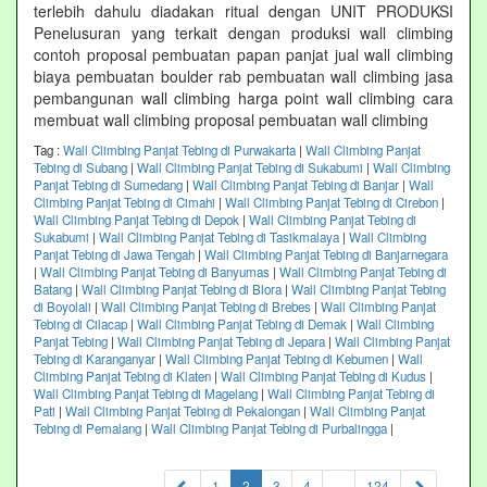
terlebih dahulu diadakan ritual dengan UNIT PRODUKSI
Penelusuran yang terkait dengan produksi wall climbing
contoh proposal pembuatan papan panjat jual wall climbing
biaya pembuatan boulder rab pembuatan wall climbing jasa
pembangunan wall climbing harga point wall climbing cara
membuat wall climbing proposal pembuatan wall climbing
Tag :
Wall Climbing Panjat Tebing di Purwakarta
|
Wall Climbing Panjat
Tebing di Subang
|
Wall Climbing Panjat Tebing di Sukabumi
|
Wall Climbing
Panjat Tebing di Sumedang
|
Wall Climbing Panjat Tebing di Banjar
|
Wall
Climbing Panjat Tebing di Cimahi
|
Wall Climbing Panjat Tebing di Cirebon
|
Wall Climbing Panjat Tebing di Depok
|
Wall Climbing Panjat Tebing di
Sukabumi
|
Wall Climbing Panjat Tebing di Tasikmalaya
|
Wall Climbing
Panjat Tebing di Jawa Tengah
|
Wall Climbing Panjat Tebing di Banjarnegara
|
Wall Climbing Panjat Tebing di Banyumas
|
Wall Climbing Panjat Tebing di
Batang
|
Wall Climbing Panjat Tebing di Blora
|
Wall Climbing Panjat Tebing
di Boyolali
|
Wall Climbing Panjat Tebing di Brebes
|
Wall Climbing Panjat
Tebing di Cilacap
|
Wall Climbing Panjat Tebing di Demak
|
Wall Climbing
Panjat Tebing
|
Wall Climbing Panjat Tebing di Jepara
|
Wall Climbing Panjat
Tebing di Karanganyar
|
Wall Climbing Panjat Tebing di Kebumen
|
Wall
Climbing Panjat Tebing di Klaten
|
Wall Climbing Panjat Tebing di Kudus
|
Wall Climbing Panjat Tebing di Magelang
|
Wall Climbing Panjat Tebing di
Pati
|
Wall Climbing Panjat Tebing di Pekalongan
|
Wall Climbing Panjat
Tebing di Pemalang
|
Wall Climbing Panjat Tebing di Purbalingga
|
(current)
1
2
3
4
...
124