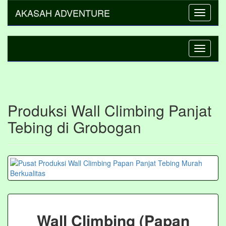
AKASAH ADVENTURE
Toggle
navigati
Toggle
navigati
Produksi Wall Climbing Panjat
Tebing di Grobogan
Wall Climbing (Papan