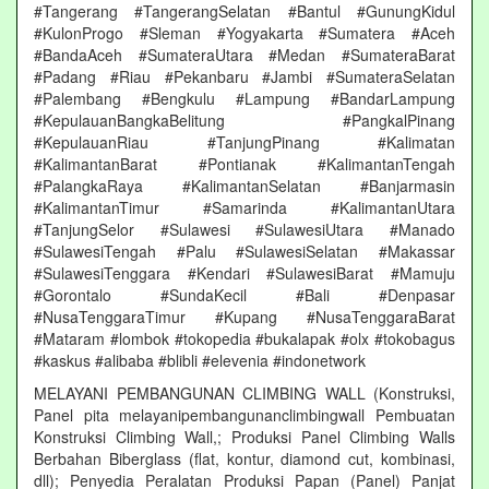
#Tangerang #TangerangSelatan #Bantul #GunungKidul
#KulonProgo #Sleman #Yogyakarta #Sumatera #Aceh
#BandaAceh #SumateraUtara #Medan #SumateraBarat
#Padang #Riau #Pekanbaru #Jambi #SumateraSelatan
#Palembang #Bengkulu #Lampung #BandarLampung
#KepulauanBangkaBelitung #PangkalPinang
#KepulauanRiau #TanjungPinang #Kalimatan
#KalimantanBarat #Pontianak #KalimantanTengah
#PalangkaRaya #KalimantanSelatan #Banjarmasin
#KalimantanTimur #Samarinda #KalimantanUtara
#TanjungSelor #Sulawesi #SulawesiUtara #Manado
#SulawesiTengah #Palu #SulawesiSelatan #Makassar
#SulawesiTenggara #Kendari #SulawesiBarat #Mamuju
#Gorontalo #SundaKecil #Bali #Denpasar
#NusaTenggaraTimur #Kupang #NusaTenggaraBarat
#Mataram #lombok #tokopedia #bukalapak #olx #tokobagus
#kaskus #alibaba #blibli #elevenia #indonetwork
MELAYANI PEMBANGUNAN CLIMBING WALL (Konstruksi,
Panel pita melayanipembangunanclimbingwall Pembuatan
Konstruksi Climbing Wall,; Produksi Panel Climbing Walls
Berbahan Biberglass (flat, kontur, diamond cut, kombinasi,
dll); Penyedia Peralatan Produksi Papan (Panel) Panjat