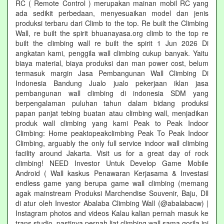
RC ( Remote Control ) merupakan mainan mobil RC yang
ada sedikit perbedaan, menyesuaikan model dan jenis
produksi terbaru dari Climb to the top. Re built the Climbing
Wall, re built the spirit bhuanayasa.org climb to the top re
built the climbing wall re built the spirit 1 Jun 2026 Di
angkatan kami, penggila wall climbing cukup banyak. Yaitu
biaya material, biaya produksi dan man power cost, belum
termasuk margin Jasa Pembangunan Wall Climbing Di
Indonesia Bandung Jualo jualo pekerjaan iklan jasa
pembangunan wall climbing di indonesia SDM yang
berpengalaman puluhan tahun dalam bidang produksi
papan panjat tebing buatan atau climbing wall, menjadikan
produk wall climbing yang kami Peak to Peak Indoor
Climbing: Home peaktopeakclimbing Peak To Peak Indoor
Climbing, arguably the only full service indoor wall climbing
facility around Jakarta. Visit us for a great day of rock
climbing! NEED Investor Untuk Develop Game Mobile
Android ( Wall kaskus Penawaran Kerjasama & Investasi
endless game yang berupa game wall climbing (memang
agak mainstream Produksi Marchendise Souvenir, Baju, Dll
di atur oleh Investor Abalaba Climbing Wall (@abalabacw) |
Instagram photos and videos Kalau kalian pernah masuk ke
trans studio, pastinya pernah liat climbing wall sama gorila ini