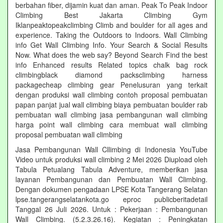
berbahan fiber, dijamin kuat dan aman. Peak To Peak Indoor
Climbing Best Jakarta Climbing Gym‎
Iklanpeaktopeakclimbing Climb and boulder for all ages and
experience. Taking the Outdoors to Indoors. Wall Climbing‎
info Get Wall Climbing Info. Your Search & Social Results
Now. What does the web say? Beyond Search Find the best
info Enhanced results Related topics chalk bag rock
climbingblack diamond packsclimbing harness
packagecheap climbing gear Penelusuran yang terkait
dengan produksi wall climbing contoh proposal pembuatan
papan panjat jual wall climbing biaya pembuatan boulder rab
pembuatan wall climbing jasa pembangunan wall climbing
harga point wall climbing cara membuat wall climbing
proposal pembuatan wall climbing
Jasa Pembangunan Wall Cllimbing di Indonesia YouTube
Video untuk produksi wall climbing 2 Mei 2026 Diupload oleh
Tabula Petualang Tabula Adventure, memberikan jasa
layanan Pembangunan dan Pembuatan Wall Climbing.
Dengan dokumen pengadaan LPSE Kota Tangerang Selatan
lpse.tangerangselatankota.go eproc publicberitadetail
Tanggal 26 Juli 2026. Untuk : Pekerjaan : Pembangunan
Wall Climbing. (5.2.3.26.16). Kegiatan : Peningkatan