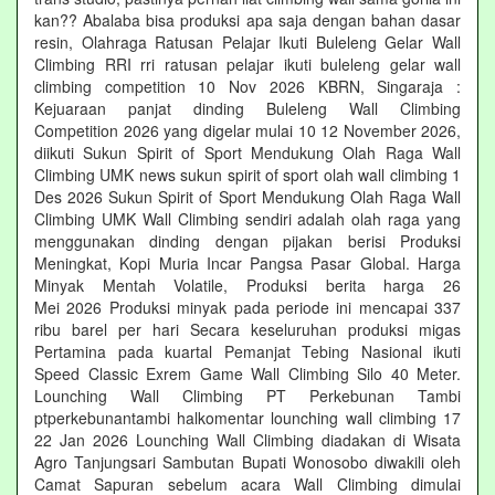
kan?? Abalaba bisa produksi apa saja dengan bahan dasar
resin, Olahraga Ratusan Pelajar Ikuti Buleleng Gelar Wall
Climbing RRI rri ratusan pelajar ikuti buleleng gelar wall
climbing competition 10 Nov 2026 KBRN, Singaraja :
Kejuaraan panjat dinding Buleleng Wall Climbing
Competition 2026 yang digelar mulai 10 12 November 2026,
diikuti Sukun Spirit of Sport Mendukung Olah Raga Wall
Climbing UMK news sukun spirit of sport olah wall climbing 1
Des 2026 Sukun Spirit of Sport Mendukung Olah Raga Wall
Climbing UMK Wall Climbing sendiri adalah olah raga yang
menggunakan dinding dengan pijakan berisi Produksi
Meningkat, Kopi Muria Incar Pangsa Pasar Global. Harga
Minyak Mentah Volatile, Produksi berita harga 26
Mei 2026 Produksi minyak pada periode ini mencapai 337
ribu barel per hari Secara keseluruhan produksi migas
Pertamina pada kuartal Pemanjat Tebing Nasional ikuti
Speed Classic Exrem Game Wall Climbing Silo 40 Meter.
Lounching Wall Climbing PT Perkebunan Tambi
ptperkebunantambi halkomentar lounching wall climbing 17
22 Jan 2026 Lounching Wall Climbing diadakan di Wisata
Agro Tanjungsari Sambutan Bupati Wonosobo diwakili oleh
Camat Sapuran sebelum acara Wall Climbing dimulai