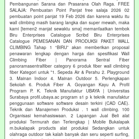
Pembangunan Sarana dan Prasarana Olah Raga. FREE
SALAJA: Pembuatan Point Panjat free salaja 2026 02
pembuatan point panjat 19 Feb 2026 dan karena waktu itu
wall climbing masih barang langka dan super mewah, maka
kami [temen2 manjat sewaktu sma] memanfaatkan tembok
Biru Enterprises Catalogue Scribd Biru Enterprises
Catalogue PEMESANAN DAN PRODUKSI PAKET WALL
CLIMBING Tahap 1 “BIRU” akan memberikan proposal
penawaran lengkap dengan harga dan spesifikasi Wall
Climbing Fiber | Panorama Sentral Fiber
panoramasentralfiber category 6 produk fiber wall climbing
fiber Kategori untuk "1. Sepeda Air & Perahu 2. Playground
3. Mainan Indoor 4. Mainan Outdoor 5. Perlengkapan
Sekolah 6. Produk Fiber A. Goyangan Kayu A. Profil
Program P. K. Teknik Manufaktur UBAYA | Universitas
Surabaya profil.ubaya.ac program s1 p k teknik manufaktur
penggunaan software software desain terkini (CAD CAE).
Teknik dan Manajemen Produksi . 1 wall climbing. 100
Organisasi kemahasiswaan. 2 Lapangan Jual Beli alat
produksi Termurah dan Terlengkap | Mobile Bukalapak
m.bukalapak products alat produksi Sedangkan untuk
olahraga outdoor tak kalah banyak dan seru seperti surfing,