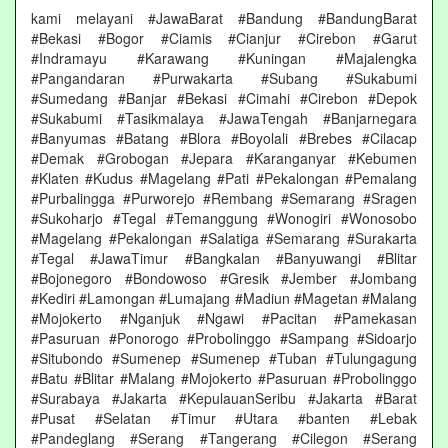
kami melayani #JawaBarat #Bandung #BandungBarat
#Bekasi #Bogor #Ciamis #Cianjur #Cirebon #Garut
#Indramayu #Karawang #Kuningan #Majalengka
#Pangandaran #Purwakarta #Subang #Sukabumi
#Sumedang #Banjar #Bekasi #Cimahi #Cirebon #Depok
#Sukabumi #Tasikmalaya #JawaTengah #Banjarnegara
#Banyumas #Batang #Blora #Boyolali #Brebes #Cilacap
#Demak #Grobogan #Jepara #Karanganyar #Kebumen
#Klaten #Kudus #Magelang #Pati #Pekalongan #Pemalang
#Purbalingga #Purworejo #Rembang #Semarang #Sragen
#Sukoharjo #Tegal #Temanggung #Wonogiri #Wonosobo
#Magelang #Pekalongan #Salatiga #Semarang #Surakarta
#Tegal #JawaTimur #Bangkalan #Banyuwangi #Blitar
#Bojonegoro #Bondowoso #Gresik #Jember #Jombang
#Kediri #Lamongan #Lumajang #Madiun #Magetan #Malang
#Mojokerto #Nganjuk #Ngawi #Pacitan #Pamekasan
#Pasuruan #Ponorogo #Probolinggo #Sampang #Sidoarjo
#Situbondo #Sumenep #Sumenep #Tuban #Tulungagung
#Batu #Blitar #Malang #Mojokerto #Pasuruan #Probolinggo
#Surabaya #Jakarta #KepulauanSeribu #Jakarta #Barat
#Pusat #Selatan #Timur #Utara #banten #Lebak
#Pandeglang #Serang #Tangerang #Cilegon #Serang