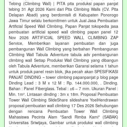
Tebing (Climbing Wall) | PITA pita produksi papan panjat
tebing 31 Agt 2026 Kami dari Pita Climbing Walls (CV. Pita
Delapan Abadi) yang berdomisili di Kabupaten Ponorogo
Jawa Timur selalu berkomitmen untuk Jual Jasa Pembuatan
Artificial Speed Wall Climbing, Papan Panjat tokopedia jasa
pembuatan artificial speed wall climbing papan panel 12
Nov 2026 ARTIFICIAL SPEED WALL CLIMBING ZAP
Service, Memberikan layanan pembuatan dan juga
pembangunan Wall Climbing yang berbahan Pembangunan
Climbing Wall Tabula Adventure tabula adv pembangunan
climbing wall Setiap Produksi Wall Climbing yang dibangun
oleh Tabula Adventure, memberikan Garansi selama 1 tahun
untuk produk panel resin blok, jika pecah akan SPESIFIKASI
PANJAT DINDING ~ tower climbing papanpanjat p blog page
Dinding Lead : 3 M x 12 M : Rp. 144.000.000, . Dinding.
Bahan : Panel Fiberglass. Tebal : ±6 – 7 mm. Ukuran Panel :
Min. 1m². Lintasan dinding : 3m x 18m. Proposal Pembuatan
Tower Wall Climbing SlideShare slideshare YoelHendrawan
proposal pembuatan wall climbing 17 Des 2026 Sehubungan
dengan rencana Pembuatan Tower Wall Climbing
Mahasiswa Pecinta Alam "Sandi Rimba Kami" (SABAK)
Universitas Sriwijaya, Gambar untuk produksi wall climbing