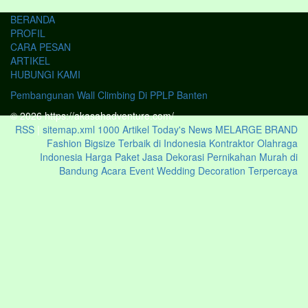
BERANDA
PROFIL
CARA PESAN
ARTIKEL
HUBUNGI KAMI
Pembangunan Wall Climbing Di PPLP Banten
© 2026 https://akasahadventure.com/
RSS
|
sitemap.xml
1000 Artikel
Today's News
MELARGE BRAND
Fashion Bigsize Terbaik di Indonesia
Kontraktor Olahraga
Indonesia
Harga Paket Jasa Dekorasi Pernikahan Murah di
Bandung Acara Event Wedding Decoration Terpercaya