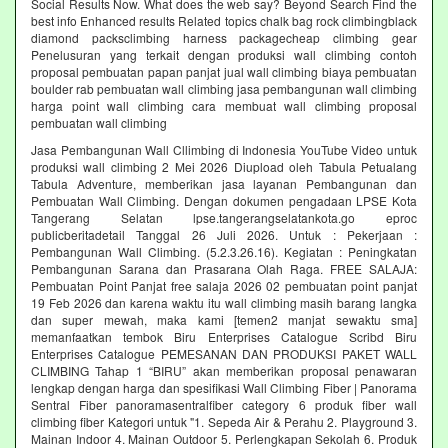
Social Results Now. What does the web say? Beyond Search Find the
best info Enhanced results Related topics chalk bag rock climbingblack
diamond packsclimbing harness packagecheap climbing gear
Penelusuran yang terkait dengan produksi wall climbing contoh
proposal pembuatan papan panjat jual wall climbing biaya pembuatan
boulder rab pembuatan wall climbing jasa pembangunan wall climbing
harga point wall climbing cara membuat wall climbing proposal
pembuatan wall climbing
Jasa Pembangunan Wall Cllimbing di Indonesia YouTube Video untuk
produksi wall climbing 2 Mei 2026 Diupload oleh Tabula Petualang
Tabula Adventure, memberikan jasa layanan Pembangunan dan
Pembuatan Wall Climbing. Dengan dokumen pengadaan LPSE Kota
Tangerang Selatan lpse.tangerangselatankota.go eproc
publicberitadetail Tanggal 26 Juli 2026. Untuk : Pekerjaan :
Pembangunan Wall Climbing. (5.2.3.26.16). Kegiatan : Peningkatan
Pembangunan Sarana dan Prasarana Olah Raga. FREE SALAJA:
Pembuatan Point Panjat free salaja 2026 02 pembuatan point panjat
19 Feb 2026 dan karena waktu itu wall climbing masih barang langka
dan super mewah, maka kami [temen2 manjat sewaktu sma]
memanfaatkan tembok Biru Enterprises Catalogue Scribd Biru
Enterprises Catalogue PEMESANAN DAN PRODUKSI PAKET WALL
CLIMBING Tahap 1 “BIRU” akan memberikan proposal penawaran
lengkap dengan harga dan spesifikasi Wall Climbing Fiber | Panorama
Sentral Fiber panoramasentralfiber category 6 produk fiber wall
climbing fiber Kategori untuk "1. Sepeda Air & Perahu 2. Playground 3.
Mainan Indoor 4. Mainan Outdoor 5. Perlengkapan Sekolah 6. Produk