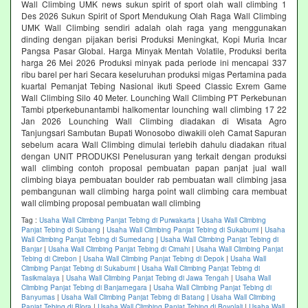
Wall Climbing UMK news sukun spirit of sport olah wall climbing 1
Des 2026 Sukun Spirit of Sport Mendukung Olah Raga Wall Climbing
UMK Wall Climbing sendiri adalah olah raga yang menggunakan
dinding dengan pijakan berisi Produksi Meningkat, Kopi Muria Incar
Pangsa Pasar Global. Harga Minyak Mentah Volatile, Produksi berita
harga 26 Mei 2026 Produksi minyak pada periode ini mencapai 337
ribu barel per hari Secara keseluruhan produksi migas Pertamina pada
kuartal Pemanjat Tebing Nasional ikuti Speed Classic Exrem Game
Wall Climbing Silo 40 Meter. Lounching Wall Climbing PT Perkebunan
Tambi ptperkebunantambi halkomentar lounching wall climbing 17 22
Jan 2026 Lounching Wall Climbing diadakan di Wisata Agro
Tanjungsari Sambutan Bupati Wonosobo diwakili oleh Camat Sapuran
sebelum acara Wall Climbing dimulai terlebih dahulu diadakan ritual
dengan UNIT PRODUKSI Penelusuran yang terkait dengan produksi
wall climbing contoh proposal pembuatan papan panjat jual wall
climbing biaya pembuatan boulder rab pembuatan wall climbing jasa
pembangunan wall climbing harga point wall climbing cara membuat
wall climbing proposal pembuatan wall climbing
Tag :
Usaha Wall Climbing Panjat Tebing di Purwakarta
|
Usaha Wall Climbing
Panjat Tebing di Subang
|
Usaha Wall Climbing Panjat Tebing di Sukabumi
|
Usaha
Wall Climbing Panjat Tebing di Sumedang
|
Usaha Wall Climbing Panjat Tebing di
Banjar
|
Usaha Wall Climbing Panjat Tebing di Cimahi
|
Usaha Wall Climbing Panjat
Tebing di Cirebon
|
Usaha Wall Climbing Panjat Tebing di Depok
|
Usaha Wall
Climbing Panjat Tebing di Sukabumi
|
Usaha Wall Climbing Panjat Tebing di
Tasikmalaya
|
Usaha Wall Climbing Panjat Tebing di Jawa Tengah
|
Usaha Wall
Climbing Panjat Tebing di Banjarnegara
|
Usaha Wall Climbing Panjat Tebing di
Banyumas
|
Usaha Wall Climbing Panjat Tebing di Batang
|
Usaha Wall Climbing
Panjat Tebing di Blora
|
Usaha Wall Climbing Panjat Tebing di Boyolali
|
Usaha Wall