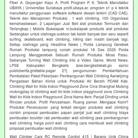
Fiber A. Goyangan Kayu A. Profil Program P. K. Teknik Manufaktur
UBAYA | Universitas Surabaya profil.ubaya.ac program s1 p k teknik
manufaktur penggunaan software software desain terkini (CAD CAE).
Teknik dan Manajemen Produksi . 1 wall climbing. 100 Organisasi
kemahasiswaan. 2 Lapangan Jual Beli alat produksi Termurah dan
Terlengkap | Mobile Bukalapak m.bukalapak products alat produksi
Sedangkan untuk olahraga outdoor tak kalah banyak dan seru seperti
surfing, skateboard, wall climbing, hiking dan masih banyak lagi.
Setiap olahraga yang Headline News | Polda Lampung Gerebek
Rumah Produksi lampung rumah produksi 18 Des 2026 Polda
Lampung Menggerebek Sebuah Rumah Produksi Miras Palsu.
Sebanyak Turning Wall Climbing Into a Video Game. World News.
LPSE Kabupaten Bengkalis lpse.bengkaliskab.go eproc
publicberita.gridtable.pager 2?j pengumuman Pemberitahuan
Pembatalan Paket Pekerjaan Pembangunan Wall Climbing Aanwijzing
Pengadaan Bahan Kimia untuk Produksi Air Bersih PDAM Kab.
Climbing Wall for Kids Indoor Playground Zone Cina Shanghai Mutong
mutongplay id climbing wall for kids indoor playground zone Climbing
Wall for Kids Indoor Playground Zona Nama Item: Panjat Dinding untuk
Rincian produk. Profil Perusahaan. Ruang pamer. Mengapa Kami?
Produksi Penelusuran yang terkait dengan produksi wall climbing
contoh proposal pembuatan papan panjat jual wall climbing biaya
pembuatan boulder rab pembuatan wall climbing jasa pembangunan
wall climbing harga point wall climbing cara membuat wall climbing
proposal pembuatan wall climbing
Wall Climber Cars RC Remote Control 415 | Barang Unik China