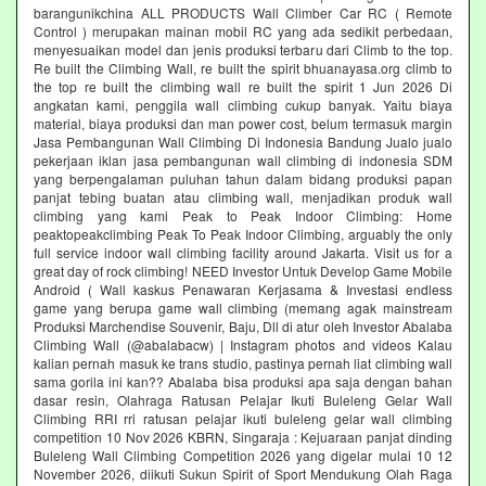
barangunikchina ALL PRODUCTS Wall Climber Car RC ( Remote
Control ) merupakan mainan mobil RC yang ada sedikit perbedaan,
menyesuaikan model dan jenis produksi terbaru dari Climb to the top.
Re built the Climbing Wall, re built the spirit bhuanayasa.org climb to
the top re built the climbing wall re built the spirit 1 Jun 2026 Di
angkatan kami, penggila wall climbing cukup banyak. Yaitu biaya
material, biaya produksi dan man power cost, belum termasuk margin
Jasa Pembangunan Wall Climbing Di Indonesia Bandung Jualo jualo
pekerjaan iklan jasa pembangunan wall climbing di indonesia SDM
yang berpengalaman puluhan tahun dalam bidang produksi papan
panjat tebing buatan atau climbing wall, menjadikan produk wall
climbing yang kami Peak to Peak Indoor Climbing: Home
peaktopeakclimbing Peak To Peak Indoor Climbing, arguably the only
full service indoor wall climbing facility around Jakarta. Visit us for a
great day of rock climbing! NEED Investor Untuk Develop Game Mobile
Android ( Wall kaskus Penawaran Kerjasama & Investasi endless
game yang berupa game wall climbing (memang agak mainstream
Produksi Marchendise Souvenir, Baju, Dll di atur oleh Investor Abalaba
Climbing Wall (@abalabacw) | Instagram photos and videos Kalau
kalian pernah masuk ke trans studio, pastinya pernah liat climbing wall
sama gorila ini kan?? Abalaba bisa produksi apa saja dengan bahan
dasar resin, Olahraga Ratusan Pelajar Ikuti Buleleng Gelar Wall
Climbing RRI rri ratusan pelajar ikuti buleleng gelar wall climbing
competition 10 Nov 2026 KBRN, Singaraja : Kejuaraan panjat dinding
Buleleng Wall Climbing Competition 2026 yang digelar mulai 10 12
November 2026, diikuti Sukun Spirit of Sport Mendukung Olah Raga