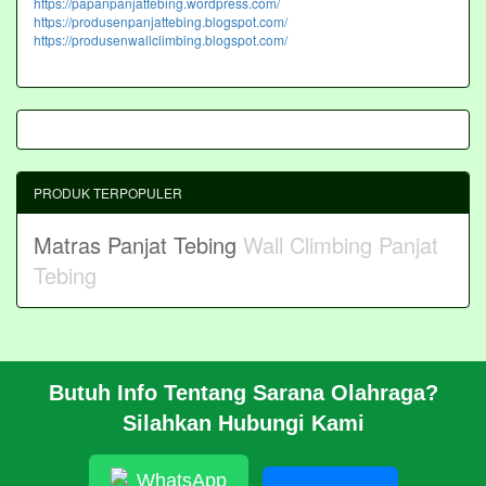
https://papanpanjattebing.wordpress.com/
https://produsenpanjattebing.blogspot.com/
https://produsenwallclimbing.blogspot.com/
PRODUK TERPOPULER
Matras Panjat Tebing
Wall Climbing Panjat
Tebing
Butuh Info Tentang Sarana Olahraga?
BERANDA
Silahkan Hubungi Kami
PROFIL
CARA PESAN
ARTIKEL
WhatsApp