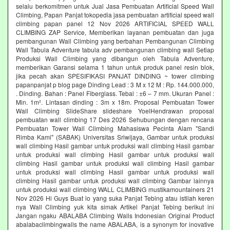
selalu berkomitmen untuk Jual Jasa Pembuatan Artificial Speed Wall
Climbing, Papan Panjat tokopedia jasa pembuatan artificial speed wall
climbing papan panel 12 Nov 2026 ARTIFICIAL SPEED WALL
CLIMBING ZAP Service, Memberikan layanan pembuatan dan juga
pembangunan Wall Climbing yang berbahan Pembangunan Climbing
Wall Tabula Adventure tabula adv pembangunan climbing wall Setiap
Produksi Wall Climbing yang dibangun oleh Tabula Adventure,
memberikan Garansi selama 1 tahun untuk produk panel resin blok,
jika pecah akan SPESIFIKASI PANJAT DINDING ~ tower climbing
papanpanjat p blog page Dinding Lead : 3 M x 12 M : Rp. 144.000.000,
. Dinding. Bahan : Panel Fiberglass. Tebal : ±6 – 7 mm. Ukuran Panel :
Min. 1m². Lintasan dinding : 3m x 18m. Proposal Pembuatan Tower
Wall Climbing SlideShare slideshare YoelHendrawan proposal
pembuatan wall climbing 17 Des 2026 Sehubungan dengan rencana
Pembuatan Tower Wall Climbing Mahasiswa Pecinta Alam "Sandi
Rimba Kami" (SABAK) Universitas Sriwijaya, Gambar untuk produksi
wall climbing Hasil gambar untuk produksi wall climbing Hasil gambar
untuk produksi wall climbing Hasil gambar untuk produksi wall
climbing Hasil gambar untuk produksi wall climbing Hasil gambar
untuk produksi wall climbing Hasil gambar untuk produksi wall
climbing Hasil gambar untuk produksi wall climbing Gambar lainnya
untuk produksi wall climbing WALL CLIMBING mustikamountainers 21
Nov 2026 Hi Guys Buat lo yang suka Panjat Tebing atau istilah keren
nya Wall Climbing yuk kita simak Artikel Panjat Tebing berikut ini
Jangan ngaku ABALABA Climbing Walls Indonesian Original Product
abalabaclimbingwalls the name ABALABA, is a synonym for inovative