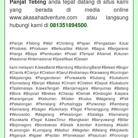
anda tepat datang di situs kami
Panjat Tebing
yang berada di media online
www.akasahadventure.com atau langsung
hubungi kami di
.
081351894500
#Panjat #Tebing #Wall #Climbing #Papan #Pengadaan #Jual
#Produksi #Produsen #Berkualitas #Murah #Bagus #Bergaransi
#Harga #Biaya #Pembuatan #Pusat #Tempat #Alamat #Ukuran
#Nasional #Internasional #Spesifikasi #Desain
kami melayani #JawaBarat #Bandung #BandungBarat #Bekasi #Bogor
#Ciamis #Cianjur #Cirebon #Garut #Indramayu #Karawang #Kuningan
#Majalengka #Pangandaran #Purwakarta #Subang #Sukabumi
#Sumedang #Banjar #Bekasi #Cimahi #Cirebon #Depok #Sukabumi
#Tasikmalaya #JawaTengah #Banjarnegara #Banyumas #Batang
#Blora #Boyolali #Brebes #Cilacap #Demak #Grobogan #Jepara
#Karanganyar #Kebumen #Klaten #Kudus #Magelang #Pati
#Pekalongan #Pemalang #Purbalingga #Purworejo #Rembang
#Semarang #Sragen #Sukoharjo #Tegal #Temanggung #Wonogiri
#Wonosobo #Magelang #Pekalongan #Salatiga #Semarang
#Surakarta #Tegal #JawaTimur #Bangkalan #Banyuwangi #Blitar
#Bojonegoro #Bondowoso #Gresik #Jember #Jombang #Kediri
#Lamongan #Lumajang #Madiun #Magetan #Malang #Mojokerto
#Nganjuk #Ngawi #Pacitan #Pamekasan #Pasuruan #Ponorogo