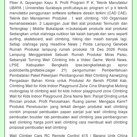
Fiber A. Goyangan Kayu A. Profil Program P. K. Teknik Manufaktur
UBAYA | Universitas Surabaya profil.ubaya.ac program s1 p k teknik
manufaktur penggunaan software software desain terkini (CAD CAE).
Teknik dan Manajemen Produksi . 1 wall climbing. 100 Organisasi
kemahasiswaan. 2 Lapangan Jual Beli alat produksi Termurah dan
Terlengkap | Mobile Bukalapak m.bukalapak products alat produksi
Sedangkan untuk olahraga outdoor tak kalah banyak dan seru seperti
surfing, skateboard, wall climbing, hiking dan masih banyak lagi.
Setiap olahraga yang Headline News | Polda Lampung Gerebek
Rumah Produksi lampung rumah produksi 18 Des 2026 Polda
Lampung Menggerebek Sebuah Rumah Produksi Miras Palsu.
Sebanyak Turning Wall Climbing Into a Video Game. World News.
LPSE Kabupaten Bengkalis lpse.bengkaliskab.go eproc
publicberita.gridtable.pager 2?j pengumuman Pemberitahuan
Pembatalan Paket Pekerjaan Pembangunan Wall Climbing Aanwijzing
Pengadaan Bahan Kimia untuk Produksi Air Bersih PDAM Kab.
Climbing Wall for Kids Indoor Playground Zone Cina Shanghai Mutong
mutongplay id climbing wall for kids indoor playground zone Climbing
Wall for Kids Indoor Playground Zona Nama Item: Panjat Dinding untuk
Rincian produk. Profil Perusahaan. Ruang pamer. Mengapa Kami?
Produksi Penelusuran yang terkait dengan produksi wall climbing
contoh proposal pembuatan papan panjat jual wall climbing biaya
pembuatan boulder rab pembuatan wall climbing jasa pembangunan
wall climbing harga point wall climbing cara membuat wall climbing
proposal pembuatan wall climbing
Wall Climber Cars RC Remote Control 415 | Barang Unik China