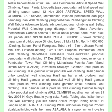
selalu berkomitmen untuk Jual Jasa Pembuatan Artificial Speed Wall
Climbing, Papan Panjat tokopedia jasa pembuatan artificial speed wall
climbing papan panel 12 Nov 2026 ARTIFICIAL SPEED WALL
CLIMBING ZAP Service, Memberikan layanan pembuatan dan juga
pembangunan Wall Climbing yang berbahan Pembangunan Climbing
Wall Tabula Adventure tabula adv pembangunan climbing wall Setiap
Produksi Wall Climbing yang dibangun oleh Tabula Adventure,
memberikan Garansi selama 1 tahun untuk produk panel resin blok,
jika pecah akan SPESIFIKASI PANJAT DINDING ~ tower climbing
papanpanjat p blog page Dinding Lead : 3 M x 12 M : Rp. 144.000.000,
. Dinding. Bahan : Panel Fiberglass. Tebal : ±6 – 7 mm. Ukuran Panel :
Min. 1m². Lintasan dinding : 3m x 18m. Proposal Pembuatan Tower
Wall Climbing SlideShare slideshare YoelHendrawan proposal
pembuatan wall climbing 17 Des 2026 Sehubungan dengan rencana
Pembuatan Tower Wall Climbing Mahasiswa Pecinta Alam "Sandi
Rimba Kami" (SABAK) Universitas Sriwijaya, Gambar untuk produksi
wall climbing Hasil gambar untuk produksi wall climbing Hasil gambar
untuk produksi wall climbing Hasil gambar untuk produksi wall
climbing Hasil gambar untuk produksi wall climbing Hasil gambar
untuk produksi wall climbing Hasil gambar untuk produksi wall
climbing Hasil gambar untuk produksi wall climbing Gambar lainnya
untuk produksi wall climbing WALL CLIMBING mustikamountainers 21
Nov 2026 Hi Guys Buat lo yang suka Panjat Tebing atau istilah keren
nya Wall Climbing yuk kita simak Artikel Panjat Tebing berikut ini
Jangan ngaku ABALABA Climbing Walls Indonesian Original Product
abalabaclimbingwalls the name ABALABA, is a synonym for inovative