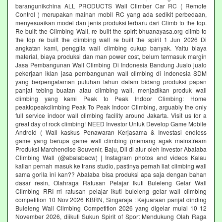
barangunikchina ALL PRODUCTS Wall Climber Car RC ( Remote
Control ) merupakan mainan mobil RC yang ada sedikit perbedaan,
menyesuaikan model dan jenis produksi terbaru dari Climb to the top.
Re built the Climbing Wall, re built the spirit bhuanayasa.org climb to
the top re built the climbing wall re built the spirit 1 Jun 2026 Di
angkatan kami, penggila wall climbing cukup banyak. Yaitu biaya
material, biaya produksi dan man power cost, belum termasuk margin
Jasa Pembangunan Wall Climbing Di Indonesia Bandung Jualo jualo
pekerjaan iklan jasa pembangunan wall climbing di indonesia SDM
yang berpengalaman puluhan tahun dalam bidang produksi papan
panjat tebing buatan atau climbing wall, menjadikan produk wall
climbing yang kami Peak to Peak Indoor Climbing: Home
peaktopeakclimbing Peak To Peak Indoor Climbing, arguably the only
full service indoor wall climbing facility around Jakarta. Visit us for a
great day of rock climbing! NEED Investor Untuk Develop Game Mobile
Android ( Wall kaskus Penawaran Kerjasama & Investasi endless
game yang berupa game wall climbing (memang agak mainstream
Produksi Marchendise Souvenir, Baju, Dll di atur oleh Investor Abalaba
Climbing Wall (@abalabacw) | Instagram photos and videos Kalau
kalian pernah masuk ke trans studio, pastinya pernah liat climbing wall
sama gorila ini kan?? Abalaba bisa produksi apa saja dengan bahan
dasar resin, Olahraga Ratusan Pelajar Ikuti Buleleng Gelar Wall
Climbing RRI rri ratusan pelajar ikuti buleleng gelar wall climbing
competition 10 Nov 2026 KBRN, Singaraja : Kejuaraan panjat dinding
Buleleng Wall Climbing Competition 2026 yang digelar mulai 10 12
November 2026, diikuti Sukun Spirit of Sport Mendukung Olah Raga