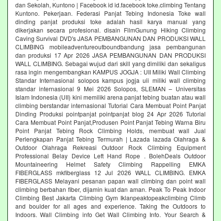
dan Sekolah, Kuntono | Facebook id id.facebook toke.climbing Tentang
Kuntono. Pekerjaan. Federasi Panjat Tebing Indonesia Toke wall
dinding panjat produksi toke adalah hasil karya manual yang
dikerjakan secara profesional. disain FilmGunung Hiking Climbing
Caving Survival DVD's JASA PEMBANGUNAN DAN PRODUKSI WALL
CLIMBING mobileadventureoutboundbandung jasa pembangunan
dan produksi 17 Apr 2026 JASA PEMBANGUNAN DAN PRODUKSI
WALL CLIMBING. Sebagai wujud dari skill yang dimiliki dan sekaligus
rasa ingin mengembangkan KAMPUS JOGJA : UII Miliki Wall Climbing
Standar Internasional solopos kampus jogja uii miliki wall climbing
standar internasional 9 Mei 2026 Solopos, SLEMAN – Universitas
Islam Indonesia (UII) kini memiliki arena panjat tebing buatan atau wall
climbing berstandar internasional Tutorial Cara Membuat Point Panjat
Dinding Produksi pointpanjat pointpanjat blog 24 Apr 2026 Tutorial
Cara Membuat Point Panjat,Produsen Point Panjat Tebing Warna Biru
Point Panjat Tebing Rock Climbing Holds, membuat wall Jual
Perlengkapan Panjat Tebing Termurah | Lazada lazada Olahraga &
Outdoor Olahraga Rekreasi Outdoor Rock Climbing Equipment
Professional Belay Device Left Hand Rope . BolehDeals Outdoor
Mountaineering Helmet Safety Climbing Rappelling EMKA
FIBERGLASS mkfiberglass 12 Jul 2026 WALL CLIMBING. EMKA
FIBERGLASS Melayani pesanan papan wall climbing dan point wall
climbing berbahan fiber, dijamin kuat dan aman. Peak To Peak Indoor
Climbing Best Jakarta Climbing Gym‎ Iklanpeaktopeakclimbing Climb
and boulder for all ages and experience. Taking the Outdoors to
Indoors. Wall Climbing‎ info Get Wall Climbing Info. Your Search &