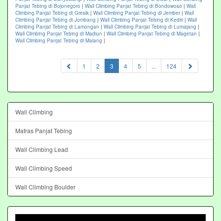
Panjat Tebing di Bojonegoro
|
Wall Climbing Panjat Tebing di Bondowoso
|
Wall
Climbing Panjat Tebing di Gresik
|
Wall Climbing Panjat Tebing di Jember
|
Wall
Climbing Panjat Tebing di Jombang
|
Wall Climbing Panjat Tebing di Kediri
|
Wall
Climbing Panjat Tebing di Lamongan
|
Wall Climbing Panjat Tebing di Lumajang
|
Wall Climbing Panjat Tebing di Madiun
|
Wall Climbing Panjat Tebing di Magetan
|
Wall Climbing Panjat Tebing di Malang
|
(current)
1
2
3
4
5
...
124
Wall Climbing
Matras Panjat Tebing
Wall Climbing Lead
Wall Climbing Speed
Wall Climbing Boulder