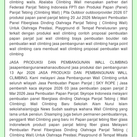
climbing walls. Abalaba Climbing Wall merupakan partner dari
Federasi Panjat Tebing Indonesia FPTI dan Produksi Papan (Panel)
Panjat Tebing (Climbing Wall) | Pita Outdoor outdoorprovider 2026 07
produksi papan panel panjat tebing 20 Jul 2026 Melayani Pembuatan
Panel Fiberglass Dinding Olahraga Panjat Tebing ( Climbing Wall)
Untuk Olahraga Prestasi, Playground di Tempat Penelusuran yang
terkait dengan produksi wall climbing contoh proposal pembuatan
papan panjat jual wall climbing biaya pembuatan boulder rab
pembuatan wall climbing jasa pembangunan wall climbing harga point
wall climbing cara membuat wall climbing proposal pembuatan wall
climbing
JASA PRODUKSI DAN PEMBANGUNAN WALL CLIMBING
jasapembangunanwahanaoutbound jasa produksi dan pembangunan
13 Apr 2026 JASA PRODUKSI DAN PEMBANGUNAN WALL
CLIMBING. Kami melayani Jasa Pembangunan Wall Climbing untuk
seluruh wilayah Jasa Pembuatan Papan Panjat | SKY ROPE | Jasa
pembersih kaca skyrope 2026 03 jasa pembuatan papan panjat 2
Mar 2026 Jasa Pembuatan Papan Panjat. Skyrope Indonesia melayani
pembuatan panel fiberglass dinding Olahraga Panjat Tebing ( Wall
Climbing) Wall Climbing Baru Sekolah Alam Nurul Islam
sekolahalamjogja News Sudah saatnya wahana Wall Climbing yang
lama untuk pensiun. Disamping juga belum permanen pembuatannya,
pengganti Wall Climbing yang baru ini Papan panjat tebing fiber glass
indonetwork product papan panjat tebing fiber glass Melayani
Pembuatan Panel Fiberglass Dinding Olahraga Panjat Tebing (
Climbing Wall) Untuk Olahraga Prestasi, Playground di Tempat Wisata