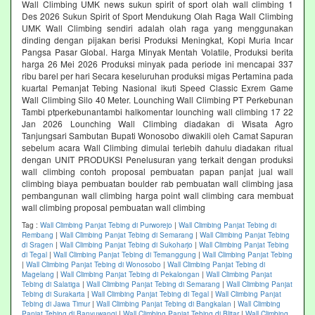
Wall Climbing UMK news sukun spirit of sport olah wall climbing 1
Des 2026 Sukun Spirit of Sport Mendukung Olah Raga Wall Climbing
UMK Wall Climbing sendiri adalah olah raga yang menggunakan
dinding dengan pijakan berisi Produksi Meningkat, Kopi Muria Incar
Pangsa Pasar Global. Harga Minyak Mentah Volatile, Produksi berita
harga 26 Mei 2026 Produksi minyak pada periode ini mencapai 337
ribu barel per hari Secara keseluruhan produksi migas Pertamina pada
kuartal Pemanjat Tebing Nasional ikuti Speed Classic Exrem Game
Wall Climbing Silo 40 Meter. Lounching Wall Climbing PT Perkebunan
Tambi ptperkebunantambi halkomentar lounching wall climbing 17 22
Jan 2026 Lounching Wall Climbing diadakan di Wisata Agro
Tanjungsari Sambutan Bupati Wonosobo diwakili oleh Camat Sapuran
sebelum acara Wall Climbing dimulai terlebih dahulu diadakan ritual
dengan UNIT PRODUKSI Penelusuran yang terkait dengan produksi
wall climbing contoh proposal pembuatan papan panjat jual wall
climbing biaya pembuatan boulder rab pembuatan wall climbing jasa
pembangunan wall climbing harga point wall climbing cara membuat
wall climbing proposal pembuatan wall climbing
Tag :
Wall Climbing Panjat Tebing di Purworejo
|
Wall Climbing Panjat Tebing di
Rembang
|
Wall Climbing Panjat Tebing di Semarang
|
Wall Climbing Panjat Tebing
di Sragen
|
Wall Climbing Panjat Tebing di Sukoharjo
|
Wall Climbing Panjat Tebing
di Tegal
|
Wall Climbing Panjat Tebing di Temanggung
|
Wall Climbing Panjat Tebing
|
Wall Climbing Panjat Tebing di Wonosobo
|
Wall Climbing Panjat Tebing di
Magelang
|
Wall Climbing Panjat Tebing di Pekalongan
|
Wall Climbing Panjat
Tebing di Salatiga
|
Wall Climbing Panjat Tebing di Semarang
|
Wall Climbing Panjat
Tebing di Surakarta
|
Wall Climbing Panjat Tebing di Tegal
|
Wall Climbing Panjat
Tebing di Jawa Timur
|
Wall Climbing Panjat Tebing di Bangkalan
|
Wall Climbing
Panjat Tebing di Banyuwangi
|
Wall Climbing Panjat Tebing di Blitar
|
Wall Climbing