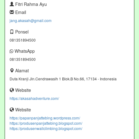
Fitri Rahma Ayu
Email
jang.akasah@gmail.com
Ponsel
081351894500
WhatsApp
081351894500
Alamat
Duta Kranji Jln.Cendrawasih 1 Blok.B No.66, 17134 - Indonesia
Website
https://akasahadventure.com/
Website
https://papanpanjattebing.wordpress.com/
https://produsenpanjattebing.blogspot.com/
https://produsenwallclimbing.blogspot.com/