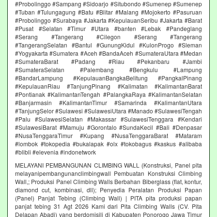
#Probolinggo #Sampang #Sidoarjo #Situbondo #Sumenep #Sumenep
#Tuban #Tulungagung #Batu #Blitar #Malang #Mojokerto #Pasuruan
#Probolinggo #Surabaya #Jakarta #KepulauanSeribu #Jakarta #Barat
#Pusat #Selatan #Timur #Utara #banten #Lebak #Pandeglang
#Serang #Tangerang #Cilegon #Serang #Tangerang
#TangerangSelatan #Bantul #GunungKidul #KulonProgo #Sleman
#Yogyakarta #Sumatera #Aceh #BandaAceh #SumateraUtara #Medan
#SumateraBarat #Padang #Riau #Pekanbaru #Jambi
#SumateraSelatan #Palembang #Bengkulu #Lampung
#BandarLampung #KepulauanBangkaBelitung #PangkalPinang
#KepulauanRiau #TanjungPinang #Kalimatan #KalimantanBarat
#Pontianak #KalimantanTengah #PalangkaRaya #KalimantanSelatan
#Banjarmasin #KalimantanTimur #Samarinda #KalimantanUtara
#TanjungSelor #Sulawesi #SulawesiUtara #Manado #SulawesiTengah
#Palu #SulawesiSelatan #Makassar #SulawesiTenggara #Kendari
#SulawesiBarat #Mamuju #Gorontalo #SundaKecil #Bali #Denpasar
#NusaTenggaraTimur #Kupang #NusaTenggaraBarat #Mataram
#lombok #tokopedia #bukalapak #olx #tokobagus #kaskus #alibaba
#blibli #elevenia #indonetwork
MELAYANI PEMBANGUNAN CLIMBING WALL (Konstruksi, Panel pita
melayanipembangunanclimbingwall Pembuatan Konstruksi Climbing
Wall,; Produksi Panel Climbing Walls Berbahan Biberglass (flat, kontur,
diamond cut, kombinasi, dll); Penyedia Peralatan Produksi Papan
(Panel) Panjat Tebing (Climbing Wall) | PITA pita produksi papan
panjat tebing 31 Agt 2026 Kami dari Pita Climbing Walls (CV. Pita
Delapan Abadi) yang berdomisili di Kabupaten Ponorogo Jawa Timur