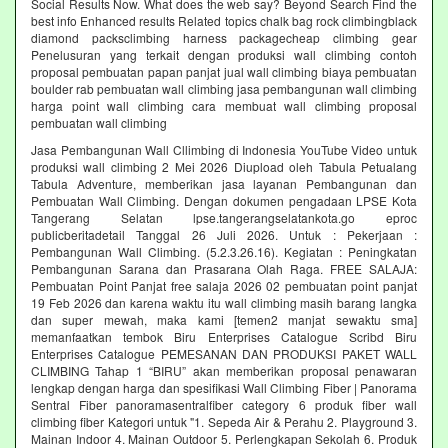
Social Results Now. What does the web say? Beyond Search Find the
best info Enhanced results Related topics chalk bag rock climbingblack
diamond packsclimbing harness packagecheap climbing gear
Penelusuran yang terkait dengan produksi wall climbing contoh
proposal pembuatan papan panjat jual wall climbing biaya pembuatan
boulder rab pembuatan wall climbing jasa pembangunan wall climbing
harga point wall climbing cara membuat wall climbing proposal
pembuatan wall climbing
Jasa Pembangunan Wall Cllimbing di Indonesia YouTube Video untuk
produksi wall climbing 2 Mei 2026 Diupload oleh Tabula Petualang
Tabula Adventure, memberikan jasa layanan Pembangunan dan
Pembuatan Wall Climbing. Dengan dokumen pengadaan LPSE Kota
Tangerang Selatan lpse.tangerangselatankota.go eproc
publicberitadetail Tanggal 26 Juli 2026. Untuk : Pekerjaan :
Pembangunan Wall Climbing. (5.2.3.26.16). Kegiatan : Peningkatan
Pembangunan Sarana dan Prasarana Olah Raga. FREE SALAJA:
Pembuatan Point Panjat free salaja 2026 02 pembuatan point panjat
19 Feb 2026 dan karena waktu itu wall climbing masih barang langka
dan super mewah, maka kami [temen2 manjat sewaktu sma]
memanfaatkan tembok Biru Enterprises Catalogue Scribd Biru
Enterprises Catalogue PEMESANAN DAN PRODUKSI PAKET WALL
CLIMBING Tahap 1 “BIRU” akan memberikan proposal penawaran
lengkap dengan harga dan spesifikasi Wall Climbing Fiber | Panorama
Sentral Fiber panoramasentralfiber category 6 produk fiber wall
climbing fiber Kategori untuk "1. Sepeda Air & Perahu 2. Playground 3.
Mainan Indoor 4. Mainan Outdoor 5. Perlengkapan Sekolah 6. Produk