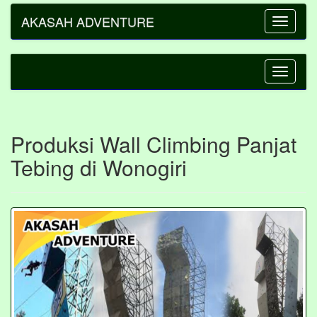
AKASAH ADVENTURE
Toggle
navigatio
Toggle
navigatio
Produksi Wall Climbing Panjat
Tebing di Wonogiri