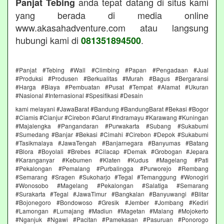
anda tepat datang di situs kami
Panjat Tebing
yang berada di media online
www.akasahadventure.com atau langsung
hubungi kami di
.
081351894500
#Panjat #Tebing #Wall #Climbing #Papan #Pengadaan #Jual
#Produksi #Produsen #Berkualitas #Murah #Bagus #Bergaransi
#Harga #Biaya #Pembuatan #Pusat #Tempat #Alamat #Ukuran
#Nasional #Internasional #Spesifikasi #Desain
kami melayani #JawaBarat #Bandung #BandungBarat #Bekasi #Bogor
#Ciamis #Cianjur #Cirebon #Garut #Indramayu #Karawang #Kuningan
#Majalengka #Pangandaran #Purwakarta #Subang #Sukabumi
#Sumedang #Banjar #Bekasi #Cimahi #Cirebon #Depok #Sukabumi
#Tasikmalaya #JawaTengah #Banjarnegara #Banyumas #Batang
#Blora #Boyolali #Brebes #Cilacap #Demak #Grobogan #Jepara
#Karanganyar #Kebumen #Klaten #Kudus #Magelang #Pati
#Pekalongan #Pemalang #Purbalingga #Purworejo #Rembang
#Semarang #Sragen #Sukoharjo #Tegal #Temanggung #Wonogiri
#Wonosobo #Magelang #Pekalongan #Salatiga #Semarang
#Surakarta #Tegal #JawaTimur #Bangkalan #Banyuwangi #Blitar
#Bojonegoro #Bondowoso #Gresik #Jember #Jombang #Kediri
#Lamongan #Lumajang #Madiun #Magetan #Malang #Mojokerto
#Nganjuk #Ngawi #Pacitan #Pamekasan #Pasuruan #Ponorogo