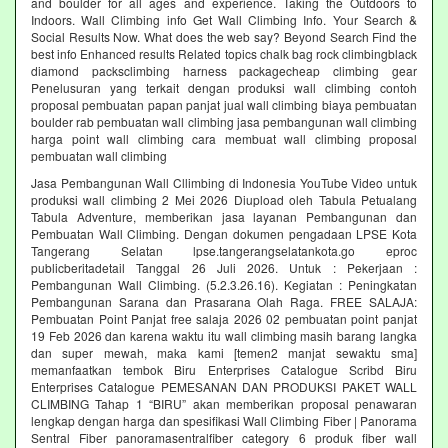
and boulder for all ages and experience. Taking the Outdoors to
Indoors. Wall Climbing‎ info Get Wall Climbing Info. Your Search &
Social Results Now. What does the web say? Beyond Search Find the
best info Enhanced results Related topics chalk bag rock climbingblack
diamond packsclimbing harness packagecheap climbing gear
Penelusuran yang terkait dengan produksi wall climbing contoh
proposal pembuatan papan panjat jual wall climbing biaya pembuatan
boulder rab pembuatan wall climbing jasa pembangunan wall climbing
harga point wall climbing cara membuat wall climbing proposal
pembuatan wall climbing
Jasa Pembangunan Wall Cllimbing di Indonesia YouTube Video untuk
produksi wall climbing 2 Mei 2026 Diupload oleh Tabula Petualang
Tabula Adventure, memberikan jasa layanan Pembangunan dan
Pembuatan Wall Climbing. Dengan dokumen pengadaan LPSE Kota
Tangerang Selatan lpse.tangerangselatankota.go eproc
publicberitadetail Tanggal 26 Juli 2026. Untuk : Pekerjaan :
Pembangunan Wall Climbing. (5.2.3.26.16). Kegiatan : Peningkatan
Pembangunan Sarana dan Prasarana Olah Raga. FREE SALAJA:
Pembuatan Point Panjat free salaja 2026 02 pembuatan point panjat
19 Feb 2026 dan karena waktu itu wall climbing masih barang langka
dan super mewah, maka kami [temen2 manjat sewaktu sma]
memanfaatkan tembok Biru Enterprises Catalogue Scribd Biru
Enterprises Catalogue PEMESANAN DAN PRODUKSI PAKET WALL
CLIMBING Tahap 1 “BIRU” akan memberikan proposal penawaran
lengkap dengan harga dan spesifikasi Wall Climbing Fiber | Panorama
Sentral Fiber panoramasentralfiber category 6 produk fiber wall