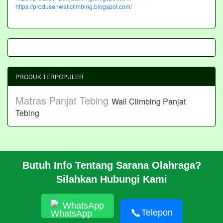
https://produsenwallclimbing.blogspot.com/
PRODUK TERPOPULER
Matras Panjat Tebing
Wall Climbing Panjat
Tebing
Butuh Info Tentang Sarana Olahraga?
BERANDA
Silahkan Hubungi Kami
PROFIL
CARA PESAN
ARTIKEL
WhatsApp
HUBUNGI KAMI
📞
Telepon