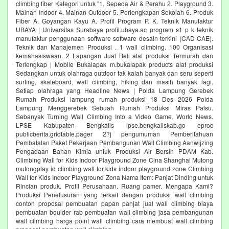
climbing fiber Kategori untuk "1. Sepeda Air & Perahu 2. Playground 3.
Mainan Indoor 4. Mainan Outdoor 5. Perlengkapan Sekolah 6. Produk
Fiber A. Goyangan Kayu A. Profil Program P. K. Teknik Manufaktur
UBAYA | Universitas Surabaya profil.ubaya.ac program s1 p k teknik
manufaktur penggunaan software software desain terkini (CAD CAE).
Teknik dan Manajemen Produksi . 1 wall climbing. 100 Organisasi
kemahasiswaan. 2 Lapangan Jual Beli alat produksi Termurah dan
Terlengkap | Mobile Bukalapak m.bukalapak products alat produksi
Sedangkan untuk olahraga outdoor tak kalah banyak dan seru seperti
surfing, skateboard, wall climbing, hiking dan masih banyak lagi.
Setiap olahraga yang Headline News | Polda Lampung Gerebek
Rumah Produksi lampung rumah produksi 18 Des 2026 Polda
Lampung Menggerebek Sebuah Rumah Produksi Miras Palsu.
Sebanyak Turning Wall Climbing Into a Video Game. World News.
LPSE Kabupaten Bengkalis lpse.bengkaliskab.go eproc
publicberita.gridtable.pager 2?j pengumuman Pemberitahuan
Pembatalan Paket Pekerjaan Pembangunan Wall Climbing Aanwijzing
Pengadaan Bahan Kimia untuk Produksi Air Bersih PDAM Kab.
Climbing Wall for Kids Indoor Playground Zone Cina Shanghai Mutong
mutongplay id climbing wall for kids indoor playground zone Climbing
Wall for Kids Indoor Playground Zona Nama Item: Panjat Dinding untuk
Rincian produk. Profil Perusahaan. Ruang pamer. Mengapa Kami?
Produksi Penelusuran yang terkait dengan produksi wall climbing
contoh proposal pembuatan papan panjat jual wall climbing biaya
pembuatan boulder rab pembuatan wall climbing jasa pembangunan
wall climbing harga point wall climbing cara membuat wall climbing