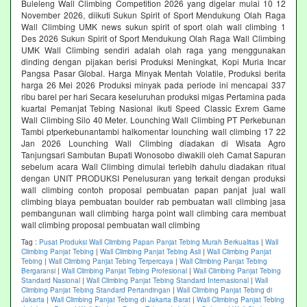
Buleleng Wall Climbing Competition 2026 yang digelar mulai 10 12
November 2026, diikuti Sukun Spirit of Sport Mendukung Olah Raga
Wall Climbing UMK news sukun spirit of sport olah wall climbing 1
Des 2026 Sukun Spirit of Sport Mendukung Olah Raga Wall Climbing
UMK Wall Climbing sendiri adalah olah raga yang menggunakan
dinding dengan pijakan berisi Produksi Meningkat, Kopi Muria Incar
Pangsa Pasar Global. Harga Minyak Mentah Volatile, Produksi berita
harga 26 Mei 2026 Produksi minyak pada periode ini mencapai 337
ribu barel per hari Secara keseluruhan produksi migas Pertamina pada
kuartal Pemanjat Tebing Nasional ikuti Speed Classic Exrem Game
Wall Climbing Silo 40 Meter. Lounching Wall Climbing PT Perkebunan
Tambi ptperkebunantambi halkomentar lounching wall climbing 17 22
Jan 2026 Lounching Wall Climbing diadakan di Wisata Agro
Tanjungsari Sambutan Bupati Wonosobo diwakili oleh Camat Sapuran
sebelum acara Wall Climbing dimulai terlebih dahulu diadakan ritual
dengan UNIT PRODUKSI Penelusuran yang terkait dengan produksi
wall climbing contoh proposal pembuatan papan panjat jual wall
climbing biaya pembuatan boulder rab pembuatan wall climbing jasa
pembangunan wall climbing harga point wall climbing cara membuat
wall climbing proposal pembuatan wall climbing
Tag :
Pusat Produksi Wall Climbing Papan Panjat Tebing Murah Berkualitas
|
Wall
Climbing Panjat Tebing
|
Wall Climbing Panjat Tebing Asli
|
Wall Climbing Panjat
Tebing
|
Wall Climbing Panjat Tebing Terpercaya
|
Wall Climbing Panjat Tebing
Bergaransi
|
Wall Climbing Panjat Tebing Profesional
|
Wall Climbing Panjat Tebing
Standard Nasional
|
Wall Climbing Panjat Tebing Standard Internasional
|
Wall
Climbing Panjat Tebing Standard Pertandingan
|
Wall Climbing Panjat Tebing di
Jakarta
|
Wall Climbing Panjat Tebing di Jakarta Barat
|
Wall Climbing Panjat Tebing