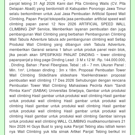
panjat tebing 31 Agt 2026 Kami dari Pita Climbing Walls (CV. Pita
Delapan Abadi) yang berdomisili di Kabupaten Ponorogo Jawa Timur
selalu berkomitmen untuk Jual Jasa Pembuatan Artificial Speed Wall
Climbing, Papan Panjat tokopedia jasa pembuatan artificial speed wall
climbing papan panel 12 Nov 2026 ARTIFICIAL SPEED WALL
CLIMBING ZAP Service, Memberikan layanan pembuatan dan juga
pembangunan Wall Climbing yang berbahan Pembangunan Climbing
Wall Tabula Adventure tabula adv pembangunan climbing wall Setiap
Produksi Wall Climbing yang dibangun oleh Tabula Adventure,
memberikan Garansi selama 1 tahun untuk produk panel resin blok,
jika pecah akan SPESIFIKASI PANJAT DINDING ~ tower climbing
papanpanjat p blog page Dinding Lead : 3 M x 12 M : Rp. 144.000.000,
. Dinding. Bahan : Panel Fiberglass. Tebal : ±6 – 7 mm. Ukuran Panel :
Min. 1m². Lintasan dinding : 3m x 18m. Proposal Pembuatan Tower
Wall Climbing SlideShare slideshare YoelHendrawan proposal
pembuatan wall climbing 17 Des 2026 Sehubungan dengan rencana
Pembuatan Tower Wall Climbing Mahasiswa Pecinta Alam "Sandi
Rimba Kami" (SABAK) Universitas Sriwijaya, Gambar untuk produksi
wall climbing Hasil gambar untuk produksi wall climbing Hasil gambar
untuk produksi wall climbing Hasil gambar untuk produksi wall
climbing Hasil gambar untuk produksi wall climbing Hasil gambar
untuk produksi wall climbing Hasil gambar untuk produksi wall
climbing Hasil gambar untuk produksi wall climbing Gambar lainnya
untuk produksi wall climbing WALL CLIMBING mustikamountainers 21
Nov 2026 Hi Guys Buat lo yang suka Panjat Tebing atau istilah keren
nya Wall Climbing yuk kita simak Artikel Panjat Tebing berikut ini