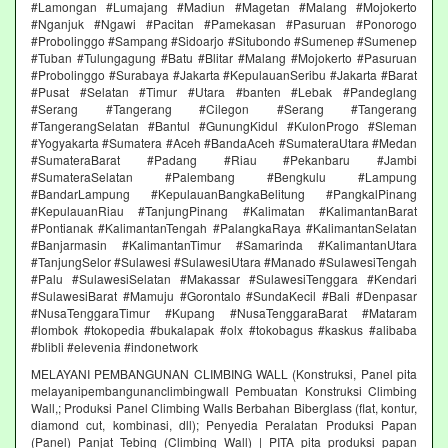
#Lamongan #Lumajang #Madiun #Magetan #Malang #Mojokerto
#Nganjuk #Ngawi #Pacitan #Pamekasan #Pasuruan #Ponorogo
#Probolinggo #Sampang #Sidoarjo #Situbondo #Sumenep #Sumenep
#Tuban #Tulungagung #Batu #Blitar #Malang #Mojokerto #Pasuruan
#Probolinggo #Surabaya #Jakarta #KepulauanSeribu #Jakarta #Barat
#Pusat #Selatan #Timur #Utara #banten #Lebak #Pandeglang
#Serang #Tangerang #Cilegon #Serang #Tangerang
#TangerangSelatan #Bantul #GunungKidul #KulonProgo #Sleman
#Yogyakarta #Sumatera #Aceh #BandaAceh #SumateraUtara #Medan
#SumateraBarat #Padang #Riau #Pekanbaru #Jambi
#SumateraSelatan #Palembang #Bengkulu #Lampung
#BandarLampung #KepulauanBangkaBelitung #PangkalPinang
#KepulauanRiau #TanjungPinang #Kalimatan #KalimantanBarat
#Pontianak #KalimantanTengah #PalangkaRaya #KalimantanSelatan
#Banjarmasin #KalimantanTimur #Samarinda #KalimantanUtara
#TanjungSelor #Sulawesi #SulawesiUtara #Manado #SulawesiTengah
#Palu #SulawesiSelatan #Makassar #SulawesiTenggara #Kendari
#SulawesiBarat #Mamuju #Gorontalo #SundaKecil #Bali #Denpasar
#NusaTenggaraTimur #Kupang #NusaTenggaraBarat #Mataram
#lombok #tokopedia #bukalapak #olx #tokobagus #kaskus #alibaba
#blibli #elevenia #indonetwork
MELAYANI PEMBANGUNAN CLIMBING WALL (Konstruksi, Panel pita
melayanipembangunanclimbingwall Pembuatan Konstruksi Climbing
Wall,; Produksi Panel Climbing Walls Berbahan Biberglass (flat, kontur,
diamond cut, kombinasi, dll); Penyedia Peralatan Produksi Papan
(Panel) Panjat Tebing (Climbing Wall) | PITA pita produksi papan