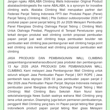
Jangan ngaku ABALABA Climbing Walls Indonesian Original Product
abalabaclimbingwalls the name ABALABA, is a synonym for inovative
climbing walls. Abalaba Climbing Wall merupakan partner dari
Federasi Panjat Tebing Indonesia FPTI dan Produksi Papan (Panel)
Panjat Tebing (Climbing Wall) | Pita Outdoor outdoorprovider 2026 07
produksi papan panel panjat tebing 20 Jul 2026 Melayani Pembuatan
Panel Fiberglass Dinding Olahraga Panjat Tebing ( Climbing Wall)
Untuk Olahraga Prestasi, Playground di Tempat Penelusuran yang
terkait dengan produksi wall climbing contoh proposal pembuatan
papan panjat jual wall climbing biaya pembuatan boulder rab
pembuatan wall climbing jasa pembangunan wall climbing harga point
wall climbing cara membuat wall climbing proposal pembuatan wall
climbing
JASA PRODUKSI DAN PEMBANGUNAN WALL CLIMBING
jasapembangunanwahanaoutbound jasa produksi dan pembangunan
13 Apr 2026 JASA PRODUKSI DAN PEMBANGUNAN WALL
CLIMBING. Kami melayani Jasa Pembangunan Wall Climbing untuk
seluruh wilayah Jasa Pembuatan Papan Panjat | SKY ROPE | Jasa
pembersih kaca skyrope 2026 03 jasa pembuatan papan panjat 2
Mar 2026 Jasa Pembuatan Papan Panjat. Skyrope Indonesia melayani
pembuatan panel fiberglass dinding Olahraga Panjat Tebing ( Wall
Climbing) Wall Climbing Baru Sekolah Alam Nurul Islam
sekolahalamjogja News Sudah saatnya wahana Wall Climbing yang
lama untuk pensiun. Disamping juga belum permanen pembuatannya,
pengganti Wall Climbing yang baru ini Papan panjat tebing fiber glass
indonetwork product papan panjat tebing fiber glass Melayani