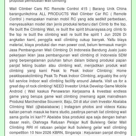
proposal pembuatan wall climbing
Wall Climber Cars RC Remote Control 415 | Barang Unik China
barangunikchina ALL PRODUCTS Wall Climber Car RC ( Remote
Control ) merupakan mainan mobil RC yang ada sedikit perbedaan,
menyesuaikan model dan jenis produksi terbaru dari Climb to the top.
Re built the Climbing Wall, re built the spirit bhuanayasa.org climb to
the top re built the climbing wall re built the spirit 1 Jun 2026 Di
angkatan kami, penggila wall climbing cukup banyak. Yaitu biaya
material, biaya produksi dan man power cost, belum termasuk margin
Jasa Pembangunan Wall Climbing Di Indonesia Bandung Jualo jualo
pekerjaan iklan jasa pembangunan wall climbing di indonesia SDM
yang berpengalaman puluhan tahun dalam bidang produksi papan
panjat tebing buatan atau climbing wall, menjadikan produk wall
climbing yang kami Peak to Peak Indoor Climbing: Home
peaktopeakclimbing Peak To Peak Indoor Climbing, arguably the only
full service indoor wall climbing facility around Jakarta. Visit us for a
great day of rock climbing! NEED Investor Untuk Develop Game Mobile
Android ( Wall kaskus Penawaran Kerjasama & Investasi endless
game yang berupa game wall climbing (memang agak mainstream
Produksi Marchendise Souvenir, Baju, Dll di atur oleh Investor Abalaba
Climbing Wall (@abalabacw) | Instagram photos and videos Kalau
kalian pernah masuk ke trans studio, pastinya pernah liat climbing wall
sama gorila ini kan?? Abalaba bisa produksi apa saja dengan bahan
dasar resin, Olahraga Ratusan Pelajar Ikuti Buleleng Gelar Wall
Climbing RRI rri ratusan pelajar ikuti buleleng gelar wall climbing
competition 10 Nov 2026 KBRN, Singaraja : Kejuaraan panjat dinding