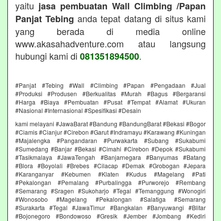
yaitu
jasa pembuatan Wall Climbing /Papan
anda tepat datang di situs kami
Panjat Tebing
yang berada di media online
www.akasahadventure.com atau langsung
hubungi kami di
.
081351894500
#Panjat #Tebing #Wall #Climbing #Papan #Pengadaan #Jual
#Produksi #Produsen #Berkualitas #Murah #Bagus #Bergaransi
#Harga #Biaya #Pembuatan #Pusat #Tempat #Alamat #Ukuran
#Nasional #Internasional #Spesifikasi #Desain
kami melayani #JawaBarat #Bandung #BandungBarat #Bekasi #Bogor
#Ciamis #Cianjur #Cirebon #Garut #Indramayu #Karawang #Kuningan
#Majalengka #Pangandaran #Purwakarta #Subang #Sukabumi
#Sumedang #Banjar #Bekasi #Cimahi #Cirebon #Depok #Sukabumi
#Tasikmalaya #JawaTengah #Banjarnegara #Banyumas #Batang
#Blora #Boyolali #Brebes #Cilacap #Demak #Grobogan #Jepara
#Karanganyar #Kebumen #Klaten #Kudus #Magelang #Pati
#Pekalongan #Pemalang #Purbalingga #Purworejo #Rembang
#Semarang #Sragen #Sukoharjo #Tegal #Temanggung #Wonogiri
#Wonosobo #Magelang #Pekalongan #Salatiga #Semarang
#Surakarta #Tegal #JawaTimur #Bangkalan #Banyuwangi #Blitar
#Bojonegoro #Bondowoso #Gresik #Jember #Jombang #Kediri