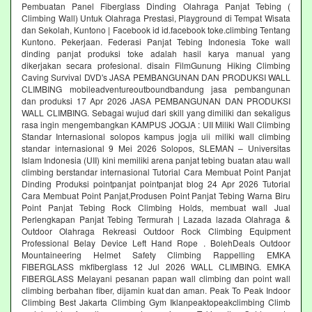
Pembuatan Panel Fiberglass Dinding Olahraga Panjat Tebing (
Climbing Wall) Untuk Olahraga Prestasi, Playground di Tempat Wisata
dan Sekolah, Kuntono | Facebook id id.facebook toke.climbing Tentang
Kuntono. Pekerjaan. Federasi Panjat Tebing Indonesia Toke wall
dinding panjat produksi toke adalah hasil karya manual yang
dikerjakan secara profesional. disain FilmGunung Hiking Climbing
Caving Survival DVD's JASA PEMBANGUNAN DAN PRODUKSI WALL
CLIMBING mobileadventureoutboundbandung jasa pembangunan
dan produksi 17 Apr 2026 JASA PEMBANGUNAN DAN PRODUKSI
WALL CLIMBING. Sebagai wujud dari skill yang dimiliki dan sekaligus
rasa ingin mengembangkan KAMPUS JOGJA : UII Miliki Wall Climbing
Standar Internasional solopos kampus jogja uii miliki wall climbing
standar internasional 9 Mei 2026 Solopos, SLEMAN – Universitas
Islam Indonesia (UII) kini memiliki arena panjat tebing buatan atau wall
climbing berstandar internasional Tutorial Cara Membuat Point Panjat
Dinding Produksi pointpanjat pointpanjat blog 24 Apr 2026 Tutorial
Cara Membuat Point Panjat,Produsen Point Panjat Tebing Warna Biru
Point Panjat Tebing Rock Climbing Holds, membuat wall Jual
Perlengkapan Panjat Tebing Termurah | Lazada lazada Olahraga &
Outdoor Olahraga Rekreasi Outdoor Rock Climbing Equipment
Professional Belay Device Left Hand Rope . BolehDeals Outdoor
Mountaineering Helmet Safety Climbing Rappelling EMKA
FIBERGLASS mkfiberglass 12 Jul 2026 WALL CLIMBING. EMKA
FIBERGLASS Melayani pesanan papan wall climbing dan point wall
climbing berbahan fiber, dijamin kuat dan aman. Peak To Peak Indoor
Climbing Best Jakarta Climbing Gym‎ Iklanpeaktopeakclimbing Climb