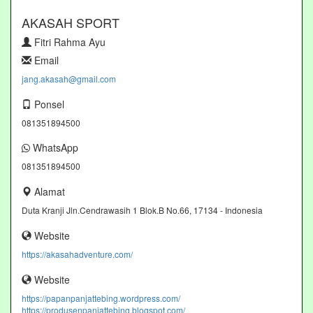
AKASAH SPORT
Fitri Rahma Ayu
Email
jang.akasah@gmail.com
Ponsel
081351894500
WhatsApp
081351894500
Alamat
Duta Kranji Jln.Cendrawasih 1 Blok.B No.66, 17134 - Indonesia
Website
https://akasahadventure.com/
Website
https://papanpanjattebing.wordpress.com/
https://produsenpanjattebing.blogspot.com/