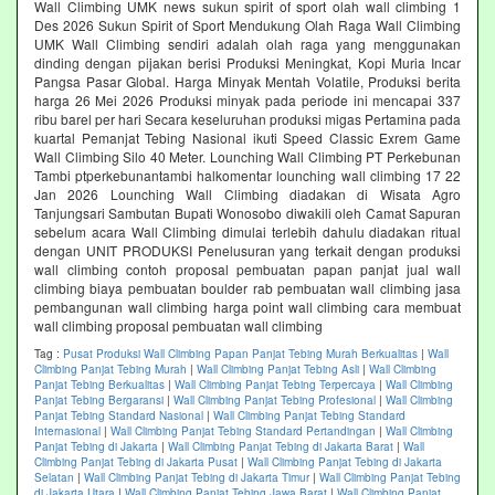
Wall Climbing UMK news sukun spirit of sport olah wall climbing 1
Des 2026 Sukun Spirit of Sport Mendukung Olah Raga Wall Climbing
UMK Wall Climbing sendiri adalah olah raga yang menggunakan
dinding dengan pijakan berisi Produksi Meningkat, Kopi Muria Incar
Pangsa Pasar Global. Harga Minyak Mentah Volatile, Produksi berita
harga 26 Mei 2026 Produksi minyak pada periode ini mencapai 337
ribu barel per hari Secara keseluruhan produksi migas Pertamina pada
kuartal Pemanjat Tebing Nasional ikuti Speed Classic Exrem Game
Wall Climbing Silo 40 Meter. Lounching Wall Climbing PT Perkebunan
Tambi ptperkebunantambi halkomentar lounching wall climbing 17 22
Jan 2026 Lounching Wall Climbing diadakan di Wisata Agro
Tanjungsari Sambutan Bupati Wonosobo diwakili oleh Camat Sapuran
sebelum acara Wall Climbing dimulai terlebih dahulu diadakan ritual
dengan UNIT PRODUKSI Penelusuran yang terkait dengan produksi
wall climbing contoh proposal pembuatan papan panjat jual wall
climbing biaya pembuatan boulder rab pembuatan wall climbing jasa
pembangunan wall climbing harga point wall climbing cara membuat
wall climbing proposal pembuatan wall climbing
Tag :
Pusat Produksi Wall Climbing Papan Panjat Tebing Murah Berkualitas
|
Wall
Climbing Panjat Tebing Murah
|
Wall Climbing Panjat Tebing Asli
|
Wall Climbing
Panjat Tebing Berkualitas
|
Wall Climbing Panjat Tebing Terpercaya
|
Wall Climbing
Panjat Tebing Bergaransi
|
Wall Climbing Panjat Tebing Profesional
|
Wall Climbing
Panjat Tebing Standard Nasional
|
Wall Climbing Panjat Tebing Standard
Internasional
|
Wall Climbing Panjat Tebing Standard Pertandingan
|
Wall Climbing
Panjat Tebing di Jakarta
|
Wall Climbing Panjat Tebing di Jakarta Barat
|
Wall
Climbing Panjat Tebing di Jakarta Pusat
|
Wall Climbing Panjat Tebing di Jakarta
Selatan
|
Wall Climbing Panjat Tebing di Jakarta Timur
|
Wall Climbing Panjat Tebing
di Jakarta Utara
|
Wall Climbing Panjat Tebing Jawa Barat
|
Wall Climbing Panjat