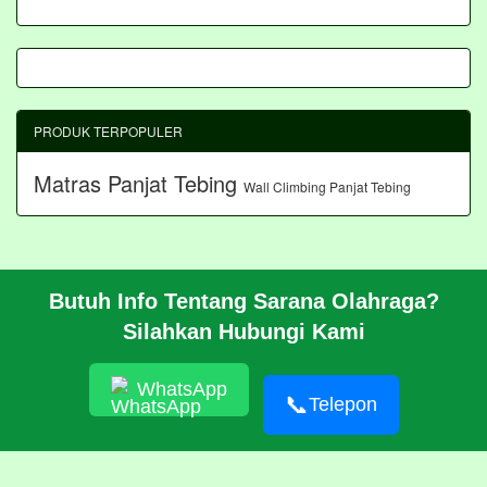
PRODUK TERPOPULER
Matras Panjat Tebing
Wall Climbing Panjat Tebing
Butuh Info Tentang Sarana Olahraga?
BERANDA
Silahkan Hubungi Kami
PROFIL
CARA PESAN
ARTIKEL
WhatsApp
HUBUNGI KAMI
📞
Telepon
Pembangunan Wall Climbing Di PPLP Banten
© 2026 https://akasahadventure.com/
RSS
|
sitemap.xml