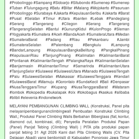
#Probolinggo #Sampang #Sidoarjo #Situbondo #Sumenep #Sumenep
#Tuban #Tulungagung #Batu #Blitar #Malang #Mojokerto #Pasuruan
#Probolinggo #Surabaya #Jakarta #KepulauanSeribu #Jakarta #Barat
#Pusat #Selatan #Timur #Utara #banten #Lebak #Pandeglang
#Serang #Tangerang #Cilegon #Serang #Tangerang
#TangerangSelatan #Bantul #GunungKidul #KulonProgo #Sleman
#Yogyakarta #Sumatera #Aceh #BandaAceh #SumateraUtara #Medan
#SumateraBarat #Padang #Riau #Pekanbaru #Jambi
#SumateraSelatan #Palembang #Bengkulu #Lampung
#BandarLampung #KepulauanBangkaBelitung #PangkalPinang
#KepulauanRiau #TanjungPinang #Kalimatan #KalimantanBarat
#Pontianak #KalimantanTengah #PalangkaRaya #KalimantanSelatan
#Banjarmasin #KalimantanTimur #Samarinda #KalimantanUtara
#TanjungSelor #Sulawesi #SulawesiUtara #Manado #SulawesiTengah
#Palu #SulawesiSelatan #Makassar #SulawesiTenggara #Kendari
#SulawesiBarat #Mamuju #Gorontalo #SundaKecil #Bali #Denpasar
#NusaTenggaraTimur #Kupang #NusaTenggaraBarat #Mataram
#lombok #tokopedia #bukalapak #olx #tokobagus #kaskus #alibaba
#blibli #elevenia #indonetwork
MELAYANI PEMBANGUNAN CLIMBING WALL (Konstruksi, Panel pita
melayanipembangunanclimbingwall Pembuatan Konstruksi Climbing
Wall,; Produksi Panel Climbing Walls Berbahan Biberglass (flat, kontur,
diamond cut, kombinasi, dll); Penyedia Peralatan Produksi Papan
(Panel) Panjat Tebing (Climbing Wall) | PITA pita produksi papan
panjat tebing 31 Agt 2026 Kami dari Pita Climbing Walls (CV. Pita
Delapan Abadi) yang berdomisili di Kabupaten Ponorogo Jawa Timur