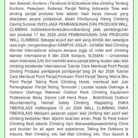
dan Sekolah, Kuntono | Facebook id id.facebook toke.climbing Tentang
Kuntono. Pekerjaan. Federasi Panjat Tebing Indonesia Toke wall
dinding panjat produksi toke adalah hasil karya manual yang
dikerjakan secara profesional. disain FilmGunung Hiking Climbing
Caving Survival DVD's JASA PEMBANGUNAN DAN PRODUKSI WALL
CLIMBING mobileadventureoutboundbandung jasa pembangunan
dan produksi 17 Apr 2026 JASA PEMBANGUNAN DAN PRODUKSI
WALL CLIMBING. Sebagai wujud dari skill yang dimiliki dan sekaligus
rasa ingin mengembangkan KAMPUS JOGJA : UII Miliki Wall Climbing
Standar Internasional solopos kampus jogja uii miliki wall climbing
standar internasional 9 Mei 2026 Solopos, SLEMAN – Universitas
Islam Indonesia (UII) kini memiliki arena panjat tebing buatan atau wall
climbing berstandar internasional Tutorial Cara Membuat Point Panjat
Dinding Produksi pointpanjat pointpanjat blog 24 Apr 2026 Tutorial
Cara Membuat Point Panjat,Produsen Point Panjat Tebing Warna Biru
Point Panjat Tebing Rock Climbing Holds, membuat wall Jual
Perlengkapan Panjat Tebing Termurah | Lazada lazada Olahraga &
Outdoor Olahraga Rekreasi Outdoor Rock Climbing Equipment
Professional Belay Device Left Hand Rope . BolehDeals Outdoor
Mountaineering Helmet Safety Climbing Rappelling EMKA
FIBERGLASS mkfiberglass 12 Jul 2026 WALL CLIMBING. EMKA
FIBERGLASS Melayani pesanan papan wall climbing dan point wall
climbing berbahan fiber, dijamin kuat dan aman. Peak To Peak Indoor
Climbing Best Jakarta Climbing Gym‎ Iklanpeaktopeakclimbing Climb
and boulder for all ages and experience. Taking the Outdoors to
Indoors. Wall Climbing‎ info Get Wall Climbing Info. Your Search &