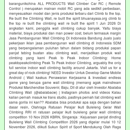
barangunikchina ALL PRODUCTS Wall Climber Car RC ( Remote
Control ) merupakan mainan mobil RC yang ada sedikit perbedaan,
menyesuaikan model dan jenis produksi terbaru dari Climb to the top.
Re built the Climbing Wall, re built the spirit bhuanayasa.org climb to
the top re built the climbing wall re built the spirit 1 Jun 2026 Di
angkatan kami, penggila wall climbing cukup banyak. Yaitu biaya
material, biaya produksi dan man power cost, belum termasuk margin
Jasa Pembangunan Wall Climbing Di Indonesia Bandung Jualo jualo
pekerjaan iklan jasa pembangunan wall climbing di indonesia SDM
yang berpengalaman puluhan tahun dalam bidang produksi papan
panjat tebing buatan atau climbing wall, menjadikan produk wall
climbing yang kami Peak to Peak Indoor Climbing: Home
peaktopeakclimbing Peak To Peak Indoor Climbing, arguably the only
full service indoor wall climbing facility around Jakarta. Visit us for a
great day of rock climbing! NEED Investor Untuk Develop Game Mobile
Android ( Wall kaskus Penawaran Kerjasama & Investasi endless
game yang berupa game wall climbing (memang agak mainstream
Produksi Marchendise Souvenir, Baju, Dll di atur oleh Investor Abalaba
Climbing Wall (@abalabacw) | Instagram photos and videos Kalau
kalian pernah masuk ke trans studio, pastinya pernah liat climbing wall
sama gorila ini kan?? Abalaba bisa produksi apa saja dengan bahan
dasar resin, Olahraga Ratusan Pelajar Ikuti Buleleng Gelar Wall
Climbing RRI rri ratusan pelajar ikuti buleleng gelar wall climbing
competition 10 Nov 2026 KBRN, Singaraja : Kejuaraan panjat dinding
Buleleng Wall Climbing Competition 2026 yang digelar mulai 10 12
November 2026, diikuti Sukun Spirit of Sport Mendukung Olah Raga