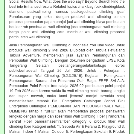
Social Results Now. What does the web say? Beyond Search Find the
best info Enhanced results Related topics chalk bag rock climbingblack
diamond packsclimbing harness packagecheap climbing gear
Penelusuran yang terkait dengan produksi wall climbing contoh
proposal pembuatan papan panjat jual wall climbing biaya pembuatan
boulder rab pembuatan wall climbing jasa pembangunan wall climbing
harga point wall climbing cara membuat wall climbing proposal
pembuatan wall climbing
Jasa Pembangunan Wall Cllimbing di Indonesia YouTube Video untuk
produksi wall climbing 2 Mei 2026 Diupload oleh Tabula Petualang
Tabula Adventure, memberikan jasa layanan Pembangunan dan
Pembuatan Wall Climbing. Dengan dokumen pengadaan LPSE Kota
Tangerang Selatan lpse.tangerangselatankota.go eproc
publicberitadetail Tanggal 26 Juli 2026. Untuk : Pekerjaan :
Pembangunan Wall Climbing. (5.2.3.26.16). Kegiatan : Peningkatan
Pembangunan Sarana dan Prasarana Olah Raga. FREE SALAJA:
Pembuatan Point Panjat free salaja 2026 02 pembuatan point panjat
19 Feb 2026 dan karena waktu itu wall climbing masih barang langka
dan super mewah, maka kami [temen2 manjat sewaktu sma]
memanfaatkan tembok Biru Enterprises Catalogue Scribd Biru
Enterprises Catalogue PEMESANAN DAN PRODUKSI PAKET WALL
CLIMBING Tahap 1 “BIRU” akan memberikan proposal penawaran
lengkap dengan harga dan spesifikasi Wall Climbing Fiber | Panorama
Sentral Fiber panoramasentralfiber category 6 produk fiber wall
climbing fiber Kategori untuk "1. Sepeda Air & Perahu 2. Playground 3.
Mainan Indoor 4. Mainan Outdoor 5. Perlengkapan Sekolah 6. Produk