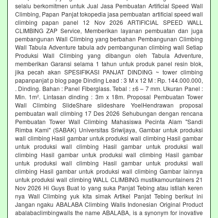
selalu berkomitmen untuk Jual Jasa Pembuatan Artificial Speed Wall
Climbing, Papan Panjat tokopedia jasa pembuatan artificial speed wall
climbing papan panel 12 Nov 2026 ARTIFICIAL SPEED WALL
CLIMBING ZAP Service, Memberikan layanan pembuatan dan juga
pembangunan Wall Climbing yang berbahan Pembangunan Climbing
Wall Tabula Adventure tabula adv pembangunan climbing wall Setiap
Produksi Wall Climbing yang dibangun oleh Tabula Adventure,
memberikan Garansi selama 1 tahun untuk produk panel resin blok,
jika pecah akan SPESIFIKASI PANJAT DINDING ~ tower climbing
papanpanjat p blog page Dinding Lead : 3 M x 12 M : Rp. 144.000.000,
. Dinding. Bahan : Panel Fiberglass. Tebal : ±6 – 7 mm. Ukuran Panel :
Min. 1m². Lintasan dinding : 3m x 18m. Proposal Pembuatan Tower
Wall Climbing SlideShare slideshare YoelHendrawan proposal
pembuatan wall climbing 17 Des 2026 Sehubungan dengan rencana
Pembuatan Tower Wall Climbing Mahasiswa Pecinta Alam "Sandi
Rimba Kami" (SABAK) Universitas Sriwijaya, Gambar untuk produksi
wall climbing Hasil gambar untuk produksi wall climbing Hasil gambar
untuk produksi wall climbing Hasil gambar untuk produksi wall
climbing Hasil gambar untuk produksi wall climbing Hasil gambar
untuk produksi wall climbing Hasil gambar untuk produksi wall
climbing Hasil gambar untuk produksi wall climbing Gambar lainnya
untuk produksi wall climbing WALL CLIMBING mustikamountainers 21
Nov 2026 Hi Guys Buat lo yang suka Panjat Tebing atau istilah keren
nya Wall Climbing yuk kita simak Artikel Panjat Tebing berikut ini
Jangan ngaku ABALABA Climbing Walls Indonesian Original Product
abalabaclimbingwalls the name ABALABA, is a synonym for inovative