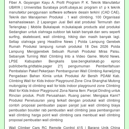
Fiber A. Goyangan Kayu A. Profil Program P. K. Teknik Manufaktur
UBAYA | Universitas Surabaya profil.ubaya.ac program s1 p k teknik
manufaktur penggunaan software software desain terkini (CAD CAE).
Teknik dan Manajemen Produksi . 1 wall climbing. 100 Organisasi
kemahasiswaan. 2 Lapangan Jual Beli alat produksi Termurah dan
Terlengkap | Mobile Bukalapak m.bukalapak products alat produksi
Sedangkan untuk olahraga outdoor tak kalah banyak dan seru seperti
surfing, skateboard, wall climbing, hiking dan masih banyak lagi.
Setiap olahraga yang Headline News | Polda Lampung Gerebek
Rumah Produksi lampung rumah produksi 18 Des 2026 Polda
Lampung Menggerebek Sebuah Rumah Produksi Miras Palsu.
Sebanyak Turning Wall Climbing Into a Video Game. World News.
LPSE Kabupaten Bengkalis lpse.bengkaliskab.go eproc
publicberita.gridtable.pager 2?j pengumuman Pemberitahuan
Pembatalan Paket Pekerjaan Pembangunan Wall Climbing Aanwijzing
Pengadaan Bahan Kimia untuk Produksi Air Bersih PDAM Kab.
Climbing Wall for Kids Indoor Playground Zone Cina Shanghai Mutong
mutongplay id climbing wall for kids indoor playground zone Climbing
Wall for Kids Indoor Playground Zona Nama Item: Panjat Dinding untuk
Rincian produk. Profil Perusahaan. Ruang pamer. Mengapa Kami?
Produksi Penelusuran yang terkait dengan produksi wall climbing
contoh proposal pembuatan papan panjat jual wall climbing biaya
pembuatan boulder rab pembuatan wall climbing jasa pembangunan
wall climbing harga point wall climbing cara membuat wall climbing
proposal pembuatan wall climbing
Wall Climber Cars RC Remote Control 415 | Barang Unik China