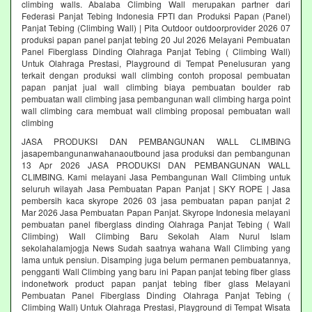
climbing walls. Abalaba Climbing Wall merupakan partner dari
Federasi Panjat Tebing Indonesia FPTI dan Produksi Papan (Panel)
Panjat Tebing (Climbing Wall) | Pita Outdoor outdoorprovider 2026 07
produksi papan panel panjat tebing 20 Jul 2026 Melayani Pembuatan
Panel Fiberglass Dinding Olahraga Panjat Tebing ( Climbing Wall)
Untuk Olahraga Prestasi, Playground di Tempat Penelusuran yang
terkait dengan produksi wall climbing contoh proposal pembuatan
papan panjat jual wall climbing biaya pembuatan boulder rab
pembuatan wall climbing jasa pembangunan wall climbing harga point
wall climbing cara membuat wall climbing proposal pembuatan wall
climbing
JASA PRODUKSI DAN PEMBANGUNAN WALL CLIMBING
jasapembangunanwahanaoutbound jasa produksi dan pembangunan
13 Apr 2026 JASA PRODUKSI DAN PEMBANGUNAN WALL
CLIMBING. Kami melayani Jasa Pembangunan Wall Climbing untuk
seluruh wilayah Jasa Pembuatan Papan Panjat | SKY ROPE | Jasa
pembersih kaca skyrope 2026 03 jasa pembuatan papan panjat 2
Mar 2026 Jasa Pembuatan Papan Panjat. Skyrope Indonesia melayani
pembuatan panel fiberglass dinding Olahraga Panjat Tebing ( Wall
Climbing) Wall Climbing Baru Sekolah Alam Nurul Islam
sekolahalamjogja News Sudah saatnya wahana Wall Climbing yang
lama untuk pensiun. Disamping juga belum permanen pembuatannya,
pengganti Wall Climbing yang baru ini Papan panjat tebing fiber glass
indonetwork product papan panjat tebing fiber glass Melayani
Pembuatan Panel Fiberglass Dinding Olahraga Panjat Tebing (
Climbing Wall) Untuk Olahraga Prestasi, Playground di Tempat Wisata