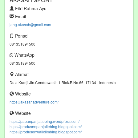
Fitri Rahma Ayu
Email
jang.akasah@gmail.com
Ponsel
081351894500
WhatsApp
081351894500
Alamat
Duta Kranji Jln.Cendrawasih 1 Blok.B No.66, 17134 - Indonesia
Website
https://akasahadventure.com/
Website
https://papanpanjattebing.wordpress.com/
https://produsenpanjattebing.blogspot.com/
https://produsenwallclimbing.blogspot.com/