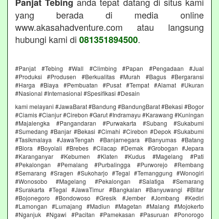
anda tepat datang di situs kami
Panjat Tebing
yang berada di media online
www.akasahadventure.com atau langsung
hubungi kami di
.
081351894500
#Panjat #Tebing #Wall #Climbing #Papan #Pengadaan #Jual
#Produksi #Produsen #Berkualitas #Murah #Bagus #Bergaransi
#Harga #Biaya #Pembuatan #Pusat #Tempat #Alamat #Ukuran
#Nasional #Internasional #Spesifikasi #Desain
kami melayani #JawaBarat #Bandung #BandungBarat #Bekasi #Bogor
#Ciamis #Cianjur #Cirebon #Garut #Indramayu #Karawang #Kuningan
#Majalengka #Pangandaran #Purwakarta #Subang #Sukabumi
#Sumedang #Banjar #Bekasi #Cimahi #Cirebon #Depok #Sukabumi
#Tasikmalaya #JawaTengah #Banjarnegara #Banyumas #Batang
#Blora #Boyolali #Brebes #Cilacap #Demak #Grobogan #Jepara
#Karanganyar #Kebumen #Klaten #Kudus #Magelang #Pati
#Pekalongan #Pemalang #Purbalingga #Purworejo #Rembang
#Semarang #Sragen #Sukoharjo #Tegal #Temanggung #Wonogiri
#Wonosobo #Magelang #Pekalongan #Salatiga #Semarang
#Surakarta #Tegal #JawaTimur #Bangkalan #Banyuwangi #Blitar
#Bojonegoro #Bondowoso #Gresik #Jember #Jombang #Kediri
#Lamongan #Lumajang #Madiun #Magetan #Malang #Mojokerto
#Nganjuk #Ngawi #Pacitan #Pamekasan #Pasuruan #Ponorogo