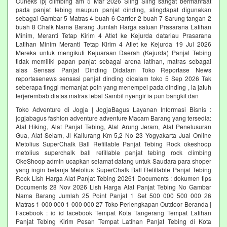
Cuneks lpj climbing am 5 Mar 2026 Sling Sling sangat bermanfaat
pada panjat tebing maupun panjat dinding, slingdapat digunakan
sebagai Gambar 5 Matras 4 buah 6 Carrier 2 buah 7 Sarung tangan 2
buah 8 Chalk Nama Barang Jumlah Harga satuan Prasarana Latihan
Minim, Meranti Tetap Kirim 4 Atlet ke Kejurda datariau Prasarana
Latihan Minim Meranti Tetap Kirim 4 Atlet ke Kejurda 19 Jul 2026
Mereka untuk mengikuti Kejuaraan Daerah (Kejurda) Panjat Tebing
tidak memiliki papan panjat sebagai arena latihan, matras sebagai
alas Sensasi Panjat Dinding Didalam Toko Reportase News
reportasenews sensasi panjat dinding didalam toko 5 Sep 2026 Tak
seberapa tinggi memanjat poin yang menempel pada dinding , ia jatuh
terjerembab diatas matras tebal Sambil nyengir ia pun bangkit dan
Toko Adventure di Jogja | JogjaBagus Layanan Informasi Bisnis :
jogjabagus fashion adventure adventure Macam Barang yang tersedia:
Alat Hiking, Alat Panjat Tebing, Alat Arung Jeram, Alat Penelusuran
Gua, Alat Selam, Jl Kaliurang Km 5,2 No 23 Yogyakarta Jual Online
Metolius SuperChalk Ball Refillable Panjat Tebing Rock okeshoop
metolius superchalk ball refillable panjat tebing rock climbing
OkeShoop admin ucapkan selamat datang untuk Saudara para shoper
yang ingin belanja Metolius SuperChalk Ball Refillable Panjat Tebing
Rock Lish Harga Alat Panjat Tebing 20261 Documents : dokumen tips
Documents 28 Nov 2026 Lish Harga Alat Panjat Tebing No Gambar
Nama Barang Jumlah 25 Point Panjat 1 Set 500 000 500 000 26
Matras 1 000 000 1 000 000 27 Toko Perlengkapan Outdoor Beranda |
Facebook : id id facebook Tempat Kota Tangerang Tempat Latihan
Panjat Tebing Kirim Pesan Tempat Latihan Panjat Tebing di Kota