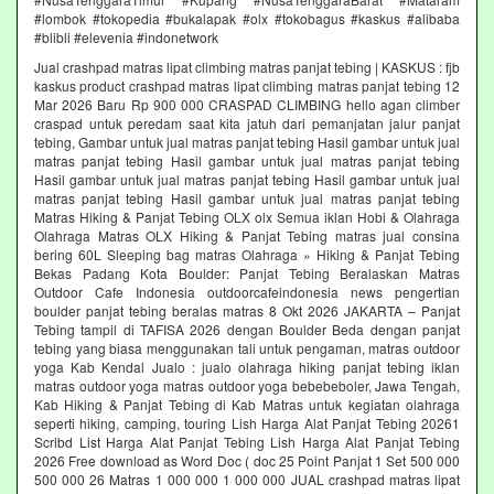
#lombok #tokopedia #bukalapak #olx #tokobagus #kaskus #alibaba
#blibli #elevenia #indonetwork
Jual crashpad matras lipat climbing matras panjat tebing | KASKUS : fjb
kaskus product crashpad matras lipat climbing matras panjat tebing 12
Mar 2026 Baru Rp 900 000 CRASPAD CLIMBING hello agan climber
craspad untuk peredam saat kita jatuh dari pemanjatan jalur panjat
tebing, Gambar untuk jual matras panjat tebing Hasil gambar untuk jual
matras panjat tebing Hasil gambar untuk jual matras panjat tebing
Hasil gambar untuk jual matras panjat tebing Hasil gambar untuk jual
matras panjat tebing Hasil gambar untuk jual matras panjat tebing
Matras Hiking & Panjat Tebing OLX olx Semua iklan Hobi & Olahraga
Olahraga Matras OLX Hiking & Panjat Tebing matras jual consina
bering 60L Sleeping bag matras Olahraga » Hiking & Panjat Tebing
Bekas Padang Kota Boulder: Panjat Tebing Beralaskan Matras
Outdoor Cafe Indonesia outdoorcafeindonesia news pengertian
boulder panjat tebing beralas matras 8 Okt 2026 JAKARTA – Panjat
Tebing tampil di TAFISA 2026 dengan Boulder Beda dengan panjat
tebing yang biasa menggunakan tali untuk pengaman, matras outdoor
yoga Kab Kendal Jualo : jualo olahraga hiking panjat tebing iklan
matras outdoor yoga matras outdoor yoga bebebeboler, Jawa Tengah,
Kab Hiking & Panjat Tebing di Kab Matras untuk kegiatan olahraga
seperti hiking, camping, touring Lish Harga Alat Panjat Tebing 20261
Scribd List Harga Alat Panjat Tebing Lish Harga Alat Panjat Tebing
2026 Free download as Word Doc ( doc 25 Point Panjat 1 Set 500 000
500 000 26 Matras 1 000 000 1 000 000 JUAL crashpad matras lipat