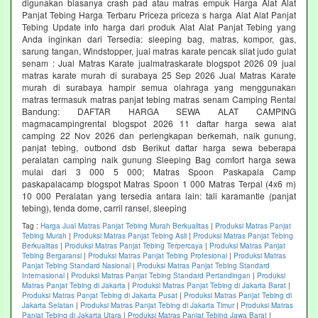
digunakan biasanya crash pad atau matras empuk Harga Alat Alat
Panjat Tebing Harga Terbaru Priceza priceza s harga Alat Alat Panjat
Tebing Update info harga dari produk Alat Alat Panjat Tebing yang
Anda inginkan dari Tersedia: sleeping bag, matras, kompor, gas,
sarung tangan, Windstopper, jual matras karate pencak silat judo gulat
senam : Jual Matras Karate jualmatraskarate blogspot 2026 09 jual
matras karate murah di surabaya 25 Sep 2026 Jual Matras Karate
murah di surabaya hampir semua olahraga yang menggunakan
matras termasuk matras panjat tebing matras senam Camping Rental
Bandung: DAFTAR HARGA SEWA ALAT CAMPING
magmacampingrental blogspot 2026 11 daftar harga sewa alat
camping 22 Nov 2026 dan perlengkapan berkemah, naik gunung,
panjat tebing, outbond dsb Berikut daftar harga sewa beberapa
peralatan camping naik gunung Sleeping Bag comfort harga sewa
mulai dari 3 000 5 000; Matras Spoon Paskapala Camp
paskapalacamp blogspot Matras Spoon 1 000 Matras Terpal (4x6 m)
10 000 Peralatan yang tersedia antara lain: tali karamantle (panjat
tebing), tenda dome, carril ransel, sleeping
Tag :
Harga Jual Matras Panjat Tebing Murah Berkualitas
|
Produksi Matras Panjat
Tebing Murah
|
Produksi Matras Panjat Tebing Asli
|
Produksi Matras Panjat Tebing
Berkualitas
|
Produksi Matras Panjat Tebing Terpercaya
|
Produksi Matras Panjat
Tebing Bergaransi
|
Produksi Matras Panjat Tebing Profesional
|
Produksi Matras
Panjat Tebing Standard Nasional
|
Produksi Matras Panjat Tebing Standard
Internasional
|
Produksi Matras Panjat Tebing Standard Pertandingan
|
Produksi
Matras Panjat Tebing di Jakarta
|
Produksi Matras Panjat Tebing di Jakarta Barat
|
Produksi Matras Panjat Tebing di Jakarta Pusat
|
Produksi Matras Panjat Tebing di
Jakarta Selatan
|
Produksi Matras Panjat Tebing di Jakarta Timur
|
Produksi Matras
Panjat Tebing di Jakarta Utara
|
Produksi Matras Panjat Tebing Jawa Barat
|