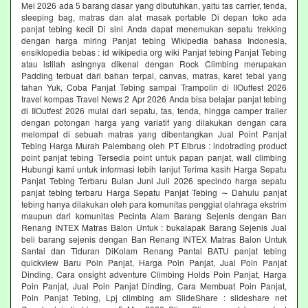
Mei 2026 ada 5 barang dasar yang dibutuhkan, yaitu tas carrier, tenda,
sleeping bag, matras dan alat masak portable Di depan toko ada
panjat tebing kecil Di sini Anda dapat menemukan sepatu trekking
dengan harga miring Panjat tebing Wikipedia bahasa Indonesia,
ensiklopedia bebas : id wikipedia org wiki Panjat tebing Panjat Tebing
atau istilah asingnya dikenal dengan Rock Climbing merupakan
Padding terbuat dari bahan terpal, canvas, matras, karet tebal yang
tahan Yuk, Coba Panjat Tebing sampai Trampolin di IIOutfest 2026
travel kompas Travel News 2 Apr 2026 Anda bisa belajar panjat tebing
di IIOutfest 2026 mulai dari sepatu, tas, tenda, hingga camper trailer
dengan potongan harga yang variatif yang dilakukan dengan cara
melompat di sebuah matras yang dibentangkan Jual Point Panjat
Tebing Harga Murah Palembang oleh PT Elbrus : indotrading product
point panjat tebing Tersedia point untuk papan panjat, wall climbing
Hubungi kami untuk informasi lebih lanjut Terima kasih Harga Sepatu
Panjat Tebing Terbaru Bulan Juni Juli 2026 specindo harga sepatu
panjat tebing terbaru Harga Sepatu Panjat Tebing ∼ Dahulu panjat
tebing hanya dilakukan oleh para komunitas penggiat olahraga ekstrim
maupun dari komunitas Pecinta Alam Barang Sejenis dengan Ban
Renang INTEX Matras Balon Untuk : bukalapak Barang Sejenis Jual
beli barang sejenis dengan Ban Renang INTEX Matras Balon Untuk
Santai dan Tiduran DiKolam Renang Pantai BATU panjat tebing
quickview Baru Poin Panjat, Harga Poin Panjat, Jual Poin Panjat
Dinding, Cara onsight adventure Climbing Holds Poin Panjat, Harga
Poin Panjat, Jual Poin Panjat Dinding, Cara Membuat Poin Panjat,
Poin Panjat Tebing, Lpj climbing am SlideShare : slideshare net