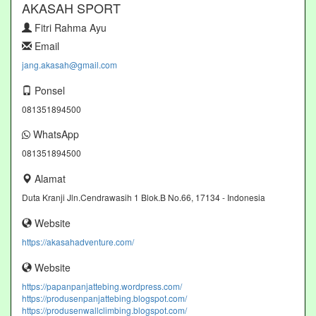
AKASAH SPORT
Fitri Rahma Ayu
Email
jang.akasah@gmail.com
Ponsel
081351894500
WhatsApp
081351894500
Alamat
Duta Kranji Jln.Cendrawasih 1 Blok.B No.66, 17134 - Indonesia
Website
https://akasahadventure.com/
Website
https://papanpanjattebing.wordpress.com/
https://produsenpanjattebing.blogspot.com/
https://produsenwallclimbing.blogspot.com/