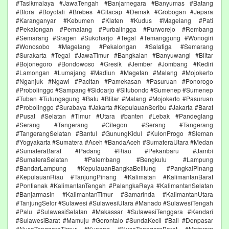
#Tasikmalaya #JawaTengah #Banjarnegara #Banyumas #Batang
#Blora #Boyolali #Brebes #Cilacap #Demak #Grobogan #Jepara
#Karanganyar #Kebumen #Klaten #Kudus #Magelang #Pati
#Pekalongan #Pemalang #Purbalingga #Purworejo #Rembang
#Semarang #Sragen #Sukoharjo #Tegal #Temanggung #Wonogiri
#Wonosobo #Magelang #Pekalongan #Salatiga #Semarang
#Surakarta #Tegal #JawaTimur #Bangkalan #Banyuwangi #Blitar
#Bojonegoro #Bondowoso #Gresik #Jember #Jombang #Kediri
#Lamongan #Lumajang #Madiun #Magetan #Malang #Mojokerto
#Nganjuk #Ngawi #Pacitan #Pamekasan #Pasuruan #Ponorogo
#Probolinggo #Sampang #Sidoarjo #Situbondo #Sumenep #Sumenep
#Tuban #Tulungagung #Batu #Blitar #Malang #Mojokerto #Pasuruan
#Probolinggo #Surabaya #Jakarta #KepulauanSeribu #Jakarta #Barat
#Pusat #Selatan #Timur #Utara #banten #Lebak #Pandeglang
#Serang #Tangerang #Cilegon #Serang #Tangerang
#TangerangSelatan #Bantul #GunungKidul #KulonProgo #Sleman
#Yogyakarta #Sumatera #Aceh #BandaAceh #SumateraUtara #Medan
#SumateraBarat #Padang #Riau #Pekanbaru #Jambi
#SumateraSelatan #Palembang #Bengkulu #Lampung
#BandarLampung #KepulauanBangkaBelitung #PangkalPinang
#KepulauanRiau #TanjungPinang #Kalimatan #KalimantanBarat
#Pontianak #KalimantanTengah #PalangkaRaya #KalimantanSelatan
#Banjarmasin #KalimantanTimur #Samarinda #KalimantanUtara
#TanjungSelor #Sulawesi #SulawesiUtara #Manado #SulawesiTengah
#Palu #SulawesiSelatan #Makassar #SulawesiTenggara #Kendari
#SulawesiBarat #Mamuju #Gorontalo #SundaKecil #Bali #Denpasar
#NusaTenggaraTimur #Kupang #NusaTenggaraBarat #Mataram