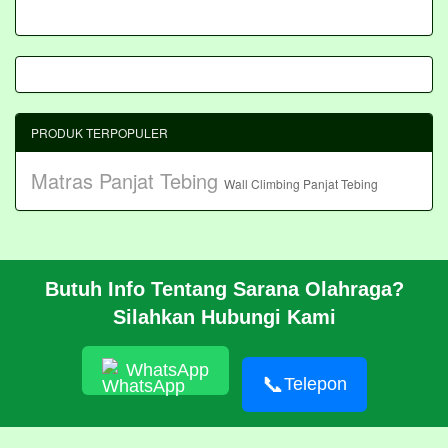
PRODUK TERPOPULER
Matras Panjat Tebing
Wall Climbing Panjat Tebing
Butuh Info Tentang Sarana Olahraga?
BERANDA
Silahkan Hubungi Kami
PROFIL
CARA PESAN
ARTIKEL
WhatsApp
HUBUNGI KAMI
📞
Telepon
Pembangunan Wall Climbing Di PPLP Banten
© 2026 https://akasahadventure.com/