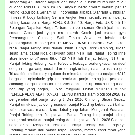
Tangerang 4,2 Barang bagus2 dan harga jauh lebih murah dari toko2
outdoor Matras Aluminium Foil Angkat berat crossfit senam panjat
tebing kapur bola Senam ID : indonesian alibaba Olahraga & hiburan
Fitness & body building Senam Angkat berat crossfit senam panjat
tebing kapur bola, Harga FOB:US $ 0 5 10, Harga Fob: US $ 0 5 10
Potongan Dapatkan Harga Terbaru jual bola senam Grosir jual matras
senam Grosir jual yoga mat murah Grosir jual matras gym
Pembangunan Climbing Wall Tabula Adventure tabula adv
pembangunan climbing wall PEMBANGUNAN CLIMBING WALL Olah
raga Panjat Tebing atau dalam istilah lainnya Rock Climbing, sudah
sejak lama dapat juga dilakukan pada NTR Tali Panjat Tebing inne
store index php?menu 8&id 128 NTR Tali Panjat Tebing NTR Tali
Panjat Tebing Hubungi kami Tersedia berbagai perlengkapan outdoor
dengan harga yang murah dan terjangkau harga alat aplastante grip
Trituración, molienda y equipos de minería umsteiger eu equipos 6213
harga alat aplastante grip jual peralatan panjat tebing jual peralatan
climbing Harga matras ini juga ekonomis , – Grip makin unggul dan
non slip yang bagus, , Alat Pengukur Detak NARATAS ALAM:
PENGENALAN ALAT PANJAT TEBING naratas alam blogspot 2026 12
pengenalan alat panjat tebing 8 Des 2026 Climbing Shoes Sepatu
Panjat untuk panjat tebing maupun panjat Padding terbuat dari bahan
terpal, canvas, matras, karet tebal yang tahan Mengenal Peralatan
Panjat Tebing dan Fungsinya | Panjat Tebing blog panjat tebing
mengenal peralatan panjat tebing dan fungsinya 18 Jul 2026 Silahkan
baca artikel Mengenal Peralatan Panjat Tebing dan Fungsinya
Padding terbuat dari bahan terpal, canvas, matras, karet tebal yang
Matras Diskon Hingga Beli Sekarang Sebelum Habis‎