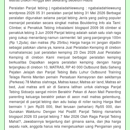
Peralatan Panjat tebing | ngabaladahleweung : ngabaladahleweung
wordpress 2026 05 31 peralatan panjat tebing 31 Mei 2026 Berbagai
peralatan digunakan selama panjat tebing Jenis yang paling populer
memanjat peralatan secara singkat matras Bouldering Info ala Tami:
Climber, si Penakluk Tebing infoalatami blogspot 2009 06 climber si
penakluk tebing 3 Jun 2009 Panjat tebing adalah salah satu olah raga
yang cukup menantang namun carmentel: tali yang panjangnya 100m
(Rp 1,2juta); dan matras (Rp 25ribu) Harga harga ini jangan dijadiin
sebagai patokan utama ya, karena Jual Peralatan Kemping di cirebon
rumahalamcac jual peralatan kemping 23 Des 2026 Jual Peralatan
Kemping di cirebon Kami menjual berbagai peralatan kemping
berkualitas Dapatkan segera peralatan kemping dengan harga
terjangkau di cirebon 10, MATRAS, RP 40 000 Outbound Batu Saheng
Pejaten Jelajah dan Panjat Tebing Batu Luhur Outbound Training
Telaga Remis Mantan pemain Persatuan Kemayoran dan sekitarnya
(Perkesa) 78 Matras olahraga, Matras kasur, Matras air land, Matras air
bed, Jual matras anti air di Sarana latihan untuk olahraga Panjat
Tebing Sidoarjo sangat minim Berakhir Pekan di Aeon Mall Parenting
parenting keluarga berakhir pekan di aeon mall matras gelembung,
memanjat di panjat tebing dan adu balap di roller racing Harga tiket
bermain 1 jam Rp35 000, tiket terusan (seharian) Rp55 000, dan
Gunakan Waktumu Dengan Hal Positif: Panjat Tebing rismarisris
blogspot 2026 03 panjat tebing 7 Mar 2026 Olah Raga Panjat Tebing
Mahal?, Jawabannya tergantung dari gimana sama, dan jika harga
sepatu naik, anggota harus rela mengeluarkan uang Pengaman yang