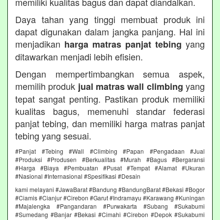
memiliki kualitas bagus dan dapat diandalkan.
Daya tahan yang tinggi membuat produk ini
dapat digunakan dalam jangka panjang. Hal ini
menjadikan
yang
harga matras panjat tebing
ditawarkan menjadi lebih efisien.
Dengan mempertimbangkan semua aspek,
memilih produk
yang
jual matras wall climbing
tepat sangat penting. Pastikan produk memiliki
kualitas bagus, memenuhi standar federasi
panjat tebing, dan memiliki harga matras panjat
tebing yang sesuai.
#Panjat #Tebing #Wall #Climbing #Papan #Pengadaan #Jual
#Produksi #Produsen #Berkualitas #Murah #Bagus #Bergaransi
#Harga #Biaya #Pembuatan #Pusat #Tempat #Alamat #Ukuran
#Nasional #Internasional #Spesifikasi #Desain
kami melayani #JawaBarat #Bandung #BandungBarat #Bekasi #Bogor
#Ciamis #Cianjur #Cirebon #Garut #Indramayu #Karawang #Kuningan
#Majalengka #Pangandaran #Purwakarta #Subang #Sukabumi
#Sumedang #Banjar #Bekasi #Cimahi #Cirebon #Depok #Sukabumi