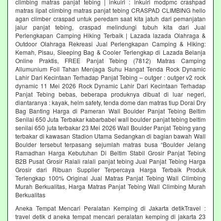
climbing matras panjat tebing | inkuiri : inkuiri modpmc crashpad
matras lipat climbing matras panjat tebing CRASPAD CLIMBING hello
agan climber craspad untuk peredam saat kita jatuh dari pemanjatan
jalur panjat tebing, craspad melindungi tubuh kita dari Jual
Perlengkapan Camping Hiking Terbaik | Lazada lazada Olahraga &
Outdoor Olahraga Rekreasi Jual Perlengkapan Camping & Hiking:
Kemah, Pisau, Sleeping Bag & Cooler Terlengkap di Lazada Belanja
Online Praktis, FREE Panjat Tebing (7812) Matras Camping
Allumunium Foil Tahan Menjaga Suhu Hangat Tenda Rock Dynamic
Lahir Dari Kecintaan Terhadap Panjat Tebing – outger : outger v2 rock
dynamic 11 Mei 2026 Rock Dynamic Lahir Dari Kecintaan Terhadap
Panjat Tebing bebas, beberapa produknya dibuat di luar negeri,
diantaranya : kayak, helm safety, tenda dome dan matras tiup Dorai Dry
Bag Banting Harga di Pameran Wall Boulder Panjat Tebing Beltim
Senilai 650 Juta Terbakar kabarbabel wall boulder panjat tebing beltim
senilai 650 juta terbakar 23 Mei 2026 Wall Boulder Panjat Tebing yang
terbakar di kawasan Stadion Utama Sedangkan di bagian bawah Wall
Boulder tersebut terpasang sejumlah matras busa “Boulder Jelang
Ramadhan Harga Kebutuhan Di Beltim Stabil Grosir Panjat Tebing
B2B Pusat Grosir Ralali‎ ralali panjat tebing‎ Jual Panjat Tebing Harga
Grosir dari Ribuan Supplier Terpercaya Harga Terbaik Produk
Terlengkap 100% Original Jual Matras Panjat Tebing Wall Climbing
Murah Berkualitas, Harga Matras Panjat Tebing Wall Climbing Murah
Berkualitas
Aneka Tempat Mencari Peralatan Kemping di Jakarta detikTravel :
travel detik d aneka tempat mencari peralatan kemping di jakarta 23