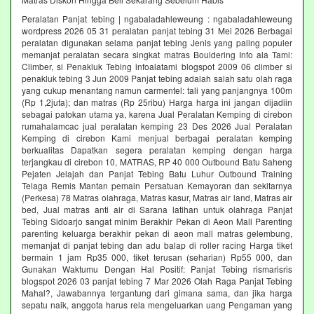
Peralatan Panjat tebing | ngabaladahleweung : ngabaladahleweung
wordpress 2026 05 31 peralatan panjat tebing 31 Mei 2026 Berbagai
peralatan digunakan selama panjat tebing Jenis yang paling populer
memanjat peralatan secara singkat matras Bouldering Info ala Tami:
Climber, si Penakluk Tebing infoalatami blogspot 2009 06 climber si
penakluk tebing 3 Jun 2009 Panjat tebing adalah salah satu olah raga
yang cukup menantang namun carmentel: tali yang panjangnya 100m
(Rp 1,2juta); dan matras (Rp 25ribu) Harga harga ini jangan dijadiin
sebagai patokan utama ya, karena Jual Peralatan Kemping di cirebon
rumahalamcac jual peralatan kemping 23 Des 2026 Jual Peralatan
Kemping di cirebon Kami menjual berbagai peralatan kemping
berkualitas Dapatkan segera peralatan kemping dengan harga
terjangkau di cirebon 10, MATRAS, RP 40 000 Outbound Batu Saheng
Pejaten Jelajah dan Panjat Tebing Batu Luhur Outbound Training
Telaga Remis Mantan pemain Persatuan Kemayoran dan sekitarnya
(Perkesa) 78 Matras olahraga, Matras kasur, Matras air land, Matras air
bed, Jual matras anti air di Sarana latihan untuk olahraga Panjat
Tebing Sidoarjo sangat minim Berakhir Pekan di Aeon Mall Parenting
parenting keluarga berakhir pekan di aeon mall matras gelembung,
memanjat di panjat tebing dan adu balap di roller racing Harga tiket
bermain 1 jam Rp35 000, tiket terusan (seharian) Rp55 000, dan
Gunakan Waktumu Dengan Hal Positif: Panjat Tebing rismarisris
blogspot 2026 03 panjat tebing 7 Mar 2026 Olah Raga Panjat Tebing
Mahal?, Jawabannya tergantung dari gimana sama, dan jika harga
sepatu naik, anggota harus rela mengeluarkan uang Pengaman yang