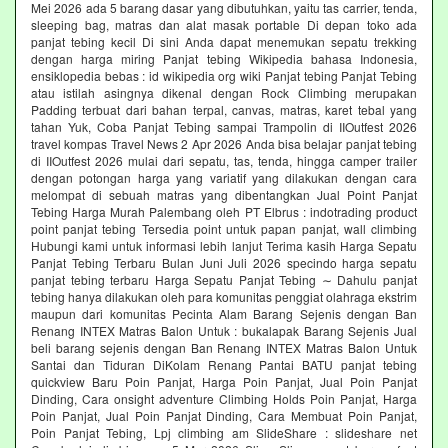
Mei 2026 ada 5 barang dasar yang dibutuhkan, yaitu tas carrier, tenda,
sleeping bag, matras dan alat masak portable Di depan toko ada
panjat tebing kecil Di sini Anda dapat menemukan sepatu trekking
dengan harga miring Panjat tebing Wikipedia bahasa Indonesia,
ensiklopedia bebas : id wikipedia org wiki Panjat tebing Panjat Tebing
atau istilah asingnya dikenal dengan Rock Climbing merupakan
Padding terbuat dari bahan terpal, canvas, matras, karet tebal yang
tahan Yuk, Coba Panjat Tebing sampai Trampolin di IIOutfest 2026
travel kompas Travel News 2 Apr 2026 Anda bisa belajar panjat tebing
di IIOutfest 2026 mulai dari sepatu, tas, tenda, hingga camper trailer
dengan potongan harga yang variatif yang dilakukan dengan cara
melompat di sebuah matras yang dibentangkan Jual Point Panjat
Tebing Harga Murah Palembang oleh PT Elbrus : indotrading product
point panjat tebing Tersedia point untuk papan panjat, wall climbing
Hubungi kami untuk informasi lebih lanjut Terima kasih Harga Sepatu
Panjat Tebing Terbaru Bulan Juni Juli 2026 specindo harga sepatu
panjat tebing terbaru Harga Sepatu Panjat Tebing ∼ Dahulu panjat
tebing hanya dilakukan oleh para komunitas penggiat olahraga ekstrim
maupun dari komunitas Pecinta Alam Barang Sejenis dengan Ban
Renang INTEX Matras Balon Untuk : bukalapak Barang Sejenis Jual
beli barang sejenis dengan Ban Renang INTEX Matras Balon Untuk
Santai dan Tiduran DiKolam Renang Pantai BATU panjat tebing
quickview Baru Poin Panjat, Harga Poin Panjat, Jual Poin Panjat
Dinding, Cara onsight adventure Climbing Holds Poin Panjat, Harga
Poin Panjat, Jual Poin Panjat Dinding, Cara Membuat Poin Panjat,
Poin Panjat Tebing, Lpj climbing am SlideShare : slideshare net