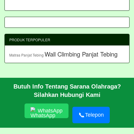
PRODUK TERPOPULER
Wall Climbing Panjat Tebing
Matras Panjat Tebing
Butuh Info Tentang Sarana Olahraga?
BERANDA
Silahkan Hubungi Kami
PROFIL
CARA PESAN
ARTIKEL
WhatsApp
HUBUNGI KAMI
📞
Telepon
Pembangunan Wall Climbing Di PPLP Banten
© 2026 https://akasahadventure.com/