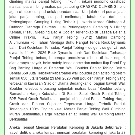
climbing matras panjat tebing | inkuiri : inkuiri modpmc crashpad
matras lipat climbing matras panjat tebing CRASPAD CLIMBING hello
agan climber craspad untuk peredam saat kita jatuh dari pemanjatan
jalur panjat tebing, craspad melindungi tubuh kita dari Jual
Perlengkapan Camping Hiking Terbaik | Lazada lazada Olahraga &
Outdoor Olahraga Rekreasi Jual Perlengkapan Camping & Hiking:
Kemah, Pisau, Sleeping Bag & Cooler Terlengkap di Lazada Belanja
Online Praktis, FREE Panjat Tebing (7812) Matras Camping
Allumunium Foil Tahan Menjaga Suhu Hangat Tenda Rock Dynamic
Lahir Dari Kecintaan Terhadap Panjat Tebing – outger : outger v2 rock
dynamic 11 Mei 2026 Rock Dynamic Lahir Dari Kecintaan Terhadap
Panjat Tebing bebas, beberapa produknya dibuat di luar negeri,
diantaranya : kayak, helm safety, tenda dome dan matras tiup Dorai Dry
Bag Banting Harga di Pameran Wall Boulder Panjat Tebing Beltim
Senilai 650 Juta Terbakar kabarbabel wall boulder panjat tebing beltim
senilai 650 juta terbakar 23 Mei 2026 Wall Boulder Panjat Tebing yang
terbakar di kawasan Stadion Utama Sedangkan di bagian bawah Wall
Boulder tersebut terpasang sejumlah matras busa “Boulder Jelang
Ramadhan Harga Kebutuhan Di Beltim Stabil Grosir Panjat Tebing
B2B Pusat Grosir Ralali‎ ralali panjat tebing‎ Jual Panjat Tebing Harga
Grosir dari Ribuan Supplier Terpercaya Harga Terbaik Produk
Terlengkap 100% Original Jual Matras Panjat Tebing Wall Climbing
Murah Berkualitas, Harga Matras Panjat Tebing Wall Climbing Murah
Berkualitas
Aneka Tempat Mencari Peralatan Kemping di Jakarta detikTravel :
travel detik d aneka tempat mencari peralatan kemping di jakarta 23