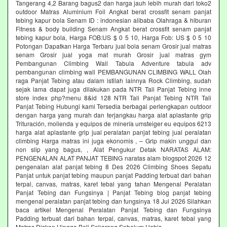
Tangerang 4,2 Barang bagus2 dan harga jauh lebih murah dari toko2
outdoor Matras Aluminium Foil Angkat berat crossfit senam panjat
tebing kapur bola Senam ID : indonesian alibaba Olahraga & hiburan
Fitness & body building Senam Angkat berat crossfit senam panjat
tebing kapur bola, Harga FOB:US $ 0 5 10, Harga Fob: US $ 0 5 10
Potongan Dapatkan Harga Terbaru jual bola senam Grosir jual matras
senam Grosir jual yoga mat murah Grosir jual matras gym
Pembangunan Climbing Wall Tabula Adventure tabula adv
pembangunan climbing wall PEMBANGUNAN CLIMBING WALL Olah
raga Panjat Tebing atau dalam istilah lainnya Rock Climbing, sudah
sejak lama dapat juga dilakukan pada NTR Tali Panjat Tebing inne
store index php?menu 8&id 128 NTR Tali Panjat Tebing NTR Tali
Panjat Tebing Hubungi kami Tersedia berbagai perlengkapan outdoor
dengan harga yang murah dan terjangkau harga alat aplastante grip
Trituración, molienda y equipos de minería umsteiger eu equipos 6213
harga alat aplastante grip jual peralatan panjat tebing jual peralatan
climbing Harga matras ini juga ekonomis , – Grip makin unggul dan
non slip yang bagus, , Alat Pengukur Detak NARATAS ALAM:
PENGENALAN ALAT PANJAT TEBING naratas alam blogspot 2026 12
pengenalan alat panjat tebing 8 Des 2026 Climbing Shoes Sepatu
Panjat untuk panjat tebing maupun panjat Padding terbuat dari bahan
terpal, canvas, matras, karet tebal yang tahan Mengenal Peralatan
Panjat Tebing dan Fungsinya | Panjat Tebing blog panjat tebing
mengenal peralatan panjat tebing dan fungsinya 18 Jul 2026 Silahkan
baca artikel Mengenal Peralatan Panjat Tebing dan Fungsinya
Padding terbuat dari bahan terpal, canvas, matras, karet tebal yang
Matras Diskon Hingga Beli Sekarang Sebelum Habis‎