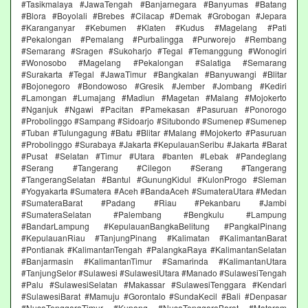
#Tasikmalaya #JawaTengah #Banjarnegara #Banyumas #Batang
#Blora #Boyolali #Brebes #Cilacap #Demak #Grobogan #Jepara
#Karanganyar #Kebumen #Klaten #Kudus #Magelang #Pati
#Pekalongan #Pemalang #Purbalingga #Purworejo #Rembang
#Semarang #Sragen #Sukoharjo #Tegal #Temanggung #Wonogiri
#Wonosobo #Magelang #Pekalongan #Salatiga #Semarang
#Surakarta #Tegal #JawaTimur #Bangkalan #Banyuwangi #Blitar
#Bojonegoro #Bondowoso #Gresik #Jember #Jombang #Kediri
#Lamongan #Lumajang #Madiun #Magetan #Malang #Mojokerto
#Nganjuk #Ngawi #Pacitan #Pamekasan #Pasuruan #Ponorogo
#Probolinggo #Sampang #Sidoarjo #Situbondo #Sumenep #Sumenep
#Tuban #Tulungagung #Batu #Blitar #Malang #Mojokerto #Pasuruan
#Probolinggo #Surabaya #Jakarta #KepulauanSeribu #Jakarta #Barat
#Pusat #Selatan #Timur #Utara #banten #Lebak #Pandeglang
#Serang #Tangerang #Cilegon #Serang #Tangerang
#TangerangSelatan #Bantul #GunungKidul #KulonProgo #Sleman
#Yogyakarta #Sumatera #Aceh #BandaAceh #SumateraUtara #Medan
#SumateraBarat #Padang #Riau #Pekanbaru #Jambi
#SumateraSelatan #Palembang #Bengkulu #Lampung
#BandarLampung #KepulauanBangkaBelitung #PangkalPinang
#KepulauanRiau #TanjungPinang #Kalimatan #KalimantanBarat
#Pontianak #KalimantanTengah #PalangkaRaya #KalimantanSelatan
#Banjarmasin #KalimantanTimur #Samarinda #KalimantanUtara
#TanjungSelor #Sulawesi #SulawesiUtara #Manado #SulawesiTengah
#Palu #SulawesiSelatan #Makassar #SulawesiTenggara #Kendari
#SulawesiBarat #Mamuju #Gorontalo #SundaKecil #Bali #Denpasar
#NusaTenggaraTimur #Kupang #NusaTenggaraBarat #Mataram