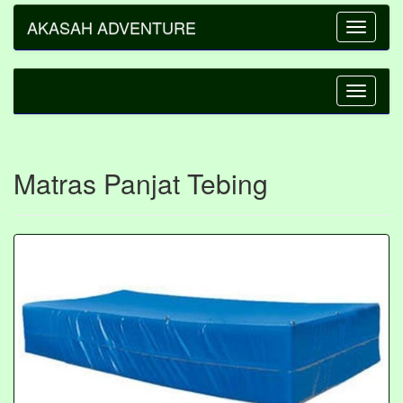
AKASAH ADVENTURE
Toggle
navigatio
Toggle
navigatio
Matras Panjat Tebing