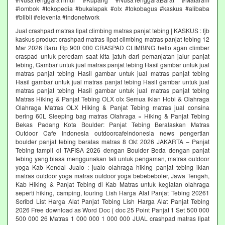
#lombok #tokopedia #bukalapak #olx #tokobagus #kaskus #alibaba
#blibli #elevenia #indonetwork
Jual crashpad matras lipat climbing matras panjat tebing | KASKUS : fjb
kaskus product crashpad matras lipat climbing matras panjat tebing 12
Mar 2026 Baru Rp 900 000 CRASPAD CLIMBING hello agan climber
craspad untuk peredam saat kita jatuh dari pemanjatan jalur panjat
tebing, Gambar untuk jual matras panjat tebing Hasil gambar untuk jual
matras panjat tebing Hasil gambar untuk jual matras panjat tebing
Hasil gambar untuk jual matras panjat tebing Hasil gambar untuk jual
matras panjat tebing Hasil gambar untuk jual matras panjat tebing
Matras Hiking & Panjat Tebing OLX olx Semua iklan Hobi & Olahraga
Olahraga Matras OLX Hiking & Panjat Tebing matras jual consina
bering 60L Sleeping bag matras Olahraga » Hiking & Panjat Tebing
Bekas Padang Kota Boulder: Panjat Tebing Beralaskan Matras
Outdoor Cafe Indonesia outdoorcafeindonesia news pengertian
boulder panjat tebing beralas matras 8 Okt 2026 JAKARTA – Panjat
Tebing tampil di TAFISA 2026 dengan Boulder Beda dengan panjat
tebing yang biasa menggunakan tali untuk pengaman, matras outdoor
yoga Kab Kendal Jualo : jualo olahraga hiking panjat tebing iklan
matras outdoor yoga matras outdoor yoga bebebeboler, Jawa Tengah,
Kab Hiking & Panjat Tebing di Kab Matras untuk kegiatan olahraga
seperti hiking, camping, touring Lish Harga Alat Panjat Tebing 20261
Scribd List Harga Alat Panjat Tebing Lish Harga Alat Panjat Tebing
2026 Free download as Word Doc ( doc 25 Point Panjat 1 Set 500 000
500 000 26 Matras 1 000 000 1 000 000 JUAL crashpad matras lipat