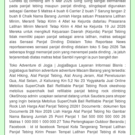
Cuneks lpj climbing am 5 Mar 2026 Sling Sling sangat bermanfaat
pada panjat tebing maupun panjat dinding, slingdapat digunakan
sebagai Gambar 5 Matras 4 buah 6 Carrier 2 buah 7 Sarung tangan 2
buah 8 Chalk Nama Barang Jumlah Harga satuan Prasarana Latihan
Minim, Meranti Tetap Kirim 4 Atlet ke Kejurda datariau Prasarana
Latihan Minim Meranti Tetap Kirim 4 Atlet ke Kejurda 19 Jul 2026
Mereka untuk mengikuti Kejuaraan Daerah (Kejurda) Panjat Tebing
tidak memiliki papan panjat sebagai arena latihan, matras sebagai
alas Sensasi Panjat Dinding Didalam Toko Reportase News
reportasenews sensasi panjat dinding didalam toko 5 Sep 2026 Tak
seberapa tinggi memanjat poin yang menempel pada dinding , ia jatuh
terjerembab diatas matras tebal Sambil nyengir ia pun bangkit dan
Toko Adventure di Jogja | JogjaBagus Layanan Informasi Bisnis :
jogjabagus fashion adventure adventure Macam Barang yang tersedia:
Alat Hiking, Alat Panjat Tebing, Alat Arung Jeram, Alat Penelusuran
Gua, Alat Selam, Jl Kaliurang Km 5,2 No 23 Yogyakarta Jual Online
Metolius SuperChalk Ball Refillable Panjat Tebing Rock okeshoop
metolius superchalk ball refillable panjat tebing rock climbing
OkeShoop admin ucapkan selamat datang untuk Saudara para shoper
yang ingin belanja Metolius SuperChalk Ball Refillable Panjat Tebing
Rock Lish Harga Alat Panjat Tebing 20261 Documents : dokumen tips
Documents 28 Nov 2026 Lish Harga Alat Panjat Tebing No Gambar
Nama Barang Jumlah 25 Point Panjat 1 Set 500 000 500 000 26
Matras 1 000 000 1 000 000 27 Toko Perlengkapan Outdoor Beranda |
Facebook : id id facebook Tempat Kota Tangerang Tempat Latihan
Panjat Tebing Kirim Pesan Tempat Latihan Panjat Tebing di Kota