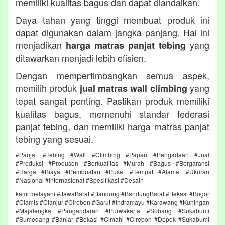
memiliki kualitas bagus dan dapat diandalkan.
Daya tahan yang tinggi membuat produk ini
dapat digunakan dalam jangka panjang. Hal ini
menjadikan
yang
harga matras panjat tebing
ditawarkan menjadi lebih efisien.
Dengan mempertimbangkan semua aspek,
memilih produk
yang
jual matras wall climbing
tepat sangat penting. Pastikan produk memiliki
kualitas bagus, memenuhi standar federasi
panjat tebing, dan memiliki harga matras panjat
tebing yang sesuai.
#Panjat #Tebing #Wall #Climbing #Papan #Pengadaan #Jual
#Produksi #Produsen #Berkualitas #Murah #Bagus #Bergaransi
#Harga #Biaya #Pembuatan #Pusat #Tempat #Alamat #Ukuran
#Nasional #Internasional #Spesifikasi #Desain
kami melayani #JawaBarat #Bandung #BandungBarat #Bekasi #Bogor
#Ciamis #Cianjur #Cirebon #Garut #Indramayu #Karawang #Kuningan
#Majalengka #Pangandaran #Purwakarta #Subang #Sukabumi
#Sumedang #Banjar #Bekasi #Cimahi #Cirebon #Depok #Sukabumi