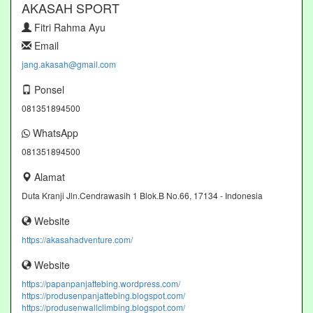
AKASAH SPORT
Fitri Rahma Ayu
Email
jang.akasah@gmail.com
Ponsel
081351894500
WhatsApp
081351894500
Alamat
Duta Kranji Jln.Cendrawasih 1 Blok.B No.66, 17134 - Indonesia
Website
https://akasahadventure.com/
Website
https://papanpanjattebing.wordpress.com/
https://produsenpanjattebing.blogspot.com/
https://produsenwallclimbing.blogspot.com/