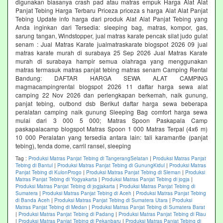
digunakan biasanya crash pad atau matras empuk Harga Alat Alat
Panjat Tebing Harga Terbaru Priceza priceza s harga Alat Alat Panjat
Tebing Update info harga dari produk Alat Alat Panjat Tebing yang
Anda inginkan dari Tersedia: sleeping bag, matras, kompor, gas,
sarung tangan, Windstopper, jual matras karate pencak silat judo gulat
senam : Jual Matras Karate jualmatraskarate blogspot 2026 09 jual
matras karate murah di surabaya 25 Sep 2026 Jual Matras Karate
murah di surabaya hampir semua olahraga yang menggunakan
matras termasuk matras panjat tebing matras senam Camping Rental
Bandung: DAFTAR HARGA SEWA ALAT CAMPING
magmacampingrental blogspot 2026 11 daftar harga sewa alat
camping 22 Nov 2026 dan perlengkapan berkemah, naik gunung,
panjat tebing, outbond dsb Berikut daftar harga sewa beberapa
peralatan camping naik gunung Sleeping Bag comfort harga sewa
mulai dari 3 000 5 000; Matras Spoon Paskapala Camp
paskapalacamp blogspot Matras Spoon 1 000 Matras Terpal (4x6 m)
10 000 Peralatan yang tersedia antara lain: tali karamantle (panjat
tebing), tenda dome, carril ransel, sleeping
Tag :
Produksi Matras Panjat Tebing di TangerangSelatan
|
Produksi Matras Panjat
Tebing di Bantul
|
Produksi Matras Panjat Tebing di GunungKidul
|
Produksi Matras
Panjat Tebing di KulonProgo
|
Produksi Matras Panjat Tebing di Sleman
|
Produksi
Matras Panjat Tebing di Yogyakarta
|
Produksi Matras Panjat Tebing di jogja
|
Produksi Matras Panjat Tebing di jogjakarta
|
Produksi Matras Panjat Tebing di
Sumatera
|
Produksi Matras Panjat Tebing di Aceh
|
Produksi Matras Panjat Tebing
di Banda Aceh
|
Produksi Matras Panjat Tebing di Sumatera Utara
|
Produksi
Matras Panjat Tebing di Medan
|
Produksi Matras Panjat Tebing di Sumatera Barat
|
Produksi Matras Panjat Tebing di Padang
|
Produksi Matras Panjat Tebing di Riau
|
Produksi Matras Panjat Tebing di Pekanbaru
|
Produksi Matras Panjat Tebing di