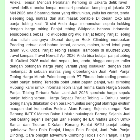
Aneka Tempat Mencari Peralatan Kemping di Jakarta detikTravel :
travel detik d aneka tempat mencari peralatan kemping di jakarta 23
Mei 2026 ada 5 barang dasar yang dibutuhkan, yaitu tas carrier, tenda,
sleeping bag, matras dan alat masak portable Di depan toko ada
panjat tebing kecil Di sini Anda dapat menemukan sepatu trekking
dengan harga miring Panjat tebing Wikipedia bahasa Indonesia,
ensiklopedia bebas : id wikipedia org wiki Panjat tebing Panjat Tebing
atau istilah asingnya dikenal dengan Rock Climbing merupakan
Padding terbuat dari bahan terpal, canvas, matras, karet tebal yang
tahan Yuk, Coba Panjat Tebing sampai Trampolin di IIOutfest 2026
travel kompas Travel News 2 Apr 2026 Anda bisa belajar panjat tebing
di IIOutfest 2026 mulai dari sepatu, tas, tenda, hingga camper trailer
dengan potongan harga yang variatif yang dilakukan dengan cara
melompat di sebuah matras yang dibentangkan Jual Point Panjat
Tebing Harga Murah Palembang oleh PT Elbrus : indotrading product
point panjat tebing Tersedia point untuk papan panjat, wall climbing
Hubungi kami untuk informasi lebih lanjut Terima kasih Harga Sepatu
Panjat Tebing Terbaru Bulan Juni Juli 2026 specindo harga sepatu
panjat tebing terbaru Harga Sepatu Panjat Tebing ∼ Dahulu panjat
tebing hanya dilakukan oleh para komunitas penggiat olahraga ekstrim
maupun dari komunitas Pecinta Alam Barang Sejenis dengan Ban
Renang INTEX Matras Balon Untuk : bukalapak Barang Sejenis Jual
beli barang sejenis dengan Ban Renang INTEX Matras Balon Untuk
Santai dan Tiduran DiKolam Renang Pantai BATU panjat tebing
quickview Baru Poin Panjat, Harga Poin Panjat, Jual Poin Panjat
Dinding, Cara onsight adventure Climbing Holds Poin Panjat, Harga