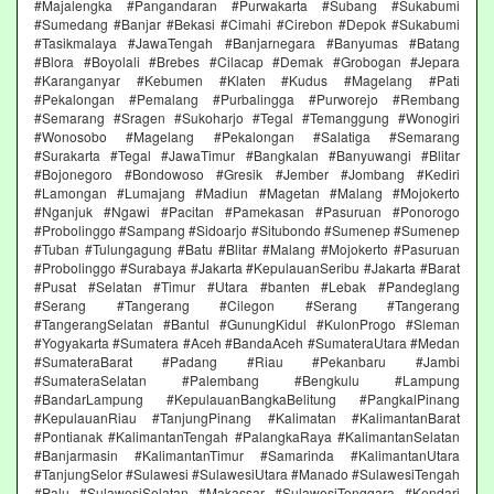
#Majalengka #Pangandaran #Purwakarta #Subang #Sukabumi
#Sumedang #Banjar #Bekasi #Cimahi #Cirebon #Depok #Sukabumi
#Tasikmalaya #JawaTengah #Banjarnegara #Banyumas #Batang
#Blora #Boyolali #Brebes #Cilacap #Demak #Grobogan #Jepara
#Karanganyar #Kebumen #Klaten #Kudus #Magelang #Pati
#Pekalongan #Pemalang #Purbalingga #Purworejo #Rembang
#Semarang #Sragen #Sukoharjo #Tegal #Temanggung #Wonogiri
#Wonosobo #Magelang #Pekalongan #Salatiga #Semarang
#Surakarta #Tegal #JawaTimur #Bangkalan #Banyuwangi #Blitar
#Bojonegoro #Bondowoso #Gresik #Jember #Jombang #Kediri
#Lamongan #Lumajang #Madiun #Magetan #Malang #Mojokerto
#Nganjuk #Ngawi #Pacitan #Pamekasan #Pasuruan #Ponorogo
#Probolinggo #Sampang #Sidoarjo #Situbondo #Sumenep #Sumenep
#Tuban #Tulungagung #Batu #Blitar #Malang #Mojokerto #Pasuruan
#Probolinggo #Surabaya #Jakarta #KepulauanSeribu #Jakarta #Barat
#Pusat #Selatan #Timur #Utara #banten #Lebak #Pandeglang
#Serang #Tangerang #Cilegon #Serang #Tangerang
#TangerangSelatan #Bantul #GunungKidul #KulonProgo #Sleman
#Yogyakarta #Sumatera #Aceh #BandaAceh #SumateraUtara #Medan
#SumateraBarat #Padang #Riau #Pekanbaru #Jambi
#SumateraSelatan #Palembang #Bengkulu #Lampung
#BandarLampung #KepulauanBangkaBelitung #PangkalPinang
#KepulauanRiau #TanjungPinang #Kalimatan #KalimantanBarat
#Pontianak #KalimantanTengah #PalangkaRaya #KalimantanSelatan
#Banjarmasin #KalimantanTimur #Samarinda #KalimantanUtara
#TanjungSelor #Sulawesi #SulawesiUtara #Manado #SulawesiTengah
#Palu #SulawesiSelatan #Makassar #SulawesiTenggara #Kendari