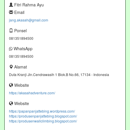
Fitri Rahma Ayu
Email
jang.akasah@gmail.com
Ponsel
081351894500
WhatsApp
081351894500
Alamat
Duta Kranji Jln.Cendrawasih 1 Blok.B No.66, 17134 - Indonesia
Website
https://akasahadventure.com/
Website
https://papanpanjattebing.wordpress.com/
https://produsenpanjattebing.blogspot.com/
https://produsenwallclimbing.blogspot.com/