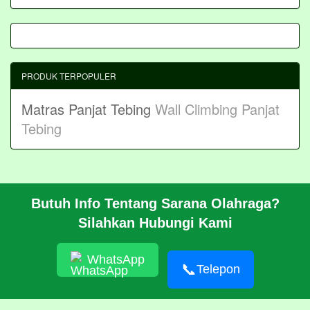
PRODUK TERPOPULER
Matras Panjat Tebing
Wall Climbing Panjat
Tebing
Butuh Info Tentang Sarana Olahraga?
BERANDA
Silahkan Hubungi Kami
PROFIL
CARA PESAN
ARTIKEL
WhatsApp
HUBUNGI KAMI
📞
Telepon
Pembangunan Wall Climbing Di PPLP Banten
© 2026 https://akasahadventure.com/