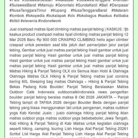
#SulawesiBarat #Mamuju #Gorontalo #SundaKecil #Bali #Denpasar
#NusaTenggaraTimur #Kupang #NusaTenggaraBarat #Mataram
#lombok #tokopedia #bukalapak #olx #tokobagus #kaskus #alibaba
#blibli #elevenia #indonetwork
Jual crashpad matras lipat climbing matras panjat tebing | KASKUS : fjb
kaskus product crashpad matras lipat climbing matras panjat tebing 12
Mar 2026 Baru Rp 900 000 CRASPAD CLIMBING hello agan climber
craspad untuk peredam saat kita jatuh dari pemanjatan jalur panjat
tebing, Gambar untuk jual matras panjat tebing Hasil gambar untuk jual
matras panjat tebing Hasil gambar untuk jual matras panjat tebing
Hasil gambar untuk jual matras panjat tebing Hasil gambar untuk jual
matras panjat tebing Hasil gambar untuk jual matras panjat tebing
Matras Hiking & Panjat Tebing OLX olx Semua iklan Hobi & Olahraga
Olahraga Matras OLX Hiking & Panjat Tebing matras jual consina
bering 60L Sleeping bag matras Olahraga » Hiking & Panjat Tebing
Bekas Padang Kota Boulder: Panjat Tebing Beralaskan Matras
Outdoor Cafe Indonesia outdoorcafeindonesia news pengertian
boulder panjat tebing beralas matras 8 Okt 2026 JAKARTA – Panjat
Tebing tampil di TAFISA 2026 dengan Boulder Beda dengan panjat
tebing yang biasa menggunakan tali untuk pengaman, matras outdoor
yoga Kab Kendal Jualo : jualo olahraga hiking panjat tebing iklan
matras outdoor yoga matras outdoor yoga bebebeboler, Jawa Tengah,
Kab Hiking & Panjat Tebing di Kab Matras untuk kegiatan olahraga
seperti hiking, camping, touring Lish Harga Alat Panjat Tebing 20261
Scribd List Harga Alat Panjat Tebing Lish Harga Alat Panjat Tebing