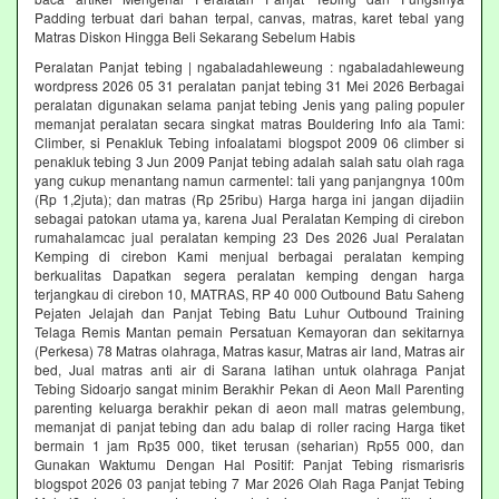
Padding terbuat dari bahan terpal, canvas, matras, karet tebal yang
Matras Diskon Hingga Beli Sekarang Sebelum Habis‎
Peralatan Panjat tebing | ngabaladahleweung : ngabaladahleweung
wordpress 2026 05 31 peralatan panjat tebing 31 Mei 2026 Berbagai
peralatan digunakan selama panjat tebing Jenis yang paling populer
memanjat peralatan secara singkat matras Bouldering Info ala Tami:
Climber, si Penakluk Tebing infoalatami blogspot 2009 06 climber si
penakluk tebing 3 Jun 2009 Panjat tebing adalah salah satu olah raga
yang cukup menantang namun carmentel: tali yang panjangnya 100m
(Rp 1,2juta); dan matras (Rp 25ribu) Harga harga ini jangan dijadiin
sebagai patokan utama ya, karena Jual Peralatan Kemping di cirebon
rumahalamcac jual peralatan kemping 23 Des 2026 Jual Peralatan
Kemping di cirebon Kami menjual berbagai peralatan kemping
berkualitas Dapatkan segera peralatan kemping dengan harga
terjangkau di cirebon 10, MATRAS, RP 40 000 Outbound Batu Saheng
Pejaten Jelajah dan Panjat Tebing Batu Luhur Outbound Training
Telaga Remis Mantan pemain Persatuan Kemayoran dan sekitarnya
(Perkesa) 78 Matras olahraga, Matras kasur, Matras air land, Matras air
bed, Jual matras anti air di Sarana latihan untuk olahraga Panjat
Tebing Sidoarjo sangat minim Berakhir Pekan di Aeon Mall Parenting
parenting keluarga berakhir pekan di aeon mall matras gelembung,
memanjat di panjat tebing dan adu balap di roller racing Harga tiket
bermain 1 jam Rp35 000, tiket terusan (seharian) Rp55 000, dan
Gunakan Waktumu Dengan Hal Positif: Panjat Tebing rismarisris
blogspot 2026 03 panjat tebing 7 Mar 2026 Olah Raga Panjat Tebing