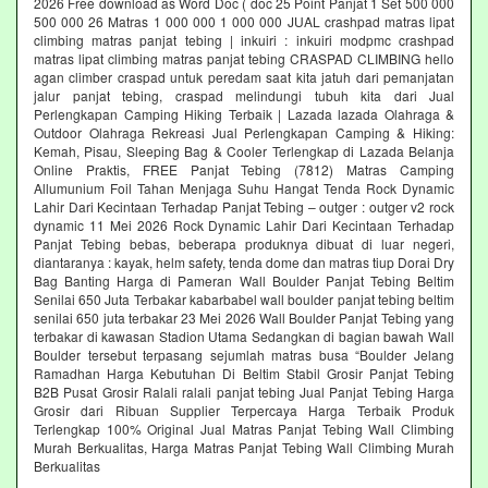
2026 Free download as Word Doc ( doc 25 Point Panjat 1 Set 500 000
500 000 26 Matras 1 000 000 1 000 000 JUAL crashpad matras lipat
climbing matras panjat tebing | inkuiri : inkuiri modpmc crashpad
matras lipat climbing matras panjat tebing CRASPAD CLIMBING hello
agan climber craspad untuk peredam saat kita jatuh dari pemanjatan
jalur panjat tebing, craspad melindungi tubuh kita dari Jual
Perlengkapan Camping Hiking Terbaik | Lazada lazada Olahraga &
Outdoor Olahraga Rekreasi Jual Perlengkapan Camping & Hiking:
Kemah, Pisau, Sleeping Bag & Cooler Terlengkap di Lazada Belanja
Online Praktis, FREE Panjat Tebing (7812) Matras Camping
Allumunium Foil Tahan Menjaga Suhu Hangat Tenda Rock Dynamic
Lahir Dari Kecintaan Terhadap Panjat Tebing – outger : outger v2 rock
dynamic 11 Mei 2026 Rock Dynamic Lahir Dari Kecintaan Terhadap
Panjat Tebing bebas, beberapa produknya dibuat di luar negeri,
diantaranya : kayak, helm safety, tenda dome dan matras tiup Dorai Dry
Bag Banting Harga di Pameran Wall Boulder Panjat Tebing Beltim
Senilai 650 Juta Terbakar kabarbabel wall boulder panjat tebing beltim
senilai 650 juta terbakar 23 Mei 2026 Wall Boulder Panjat Tebing yang
terbakar di kawasan Stadion Utama Sedangkan di bagian bawah Wall
Boulder tersebut terpasang sejumlah matras busa “Boulder Jelang
Ramadhan Harga Kebutuhan Di Beltim Stabil Grosir Panjat Tebing
B2B Pusat Grosir Ralali‎ ralali panjat tebing‎ Jual Panjat Tebing Harga
Grosir dari Ribuan Supplier Terpercaya Harga Terbaik Produk
Terlengkap 100% Original Jual Matras Panjat Tebing Wall Climbing
Murah Berkualitas, Harga Matras Panjat Tebing Wall Climbing Murah
Berkualitas