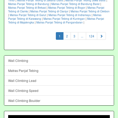
Timur
|
Matras Panjat Tebing di Jakarta Utara
|
Matras Panjat Tebing Jawa Barat
|
Matras Panjat Tebing di Bandung
|
Matras Panjat Tebing di Bandung Barat
|
Matras Panjat Tebing di Bekasi
|
Matras Panjat Tebing di Bogor
|
Matras Panjat
Tebing di Ciamis
|
Matras Panjat Tebing di Cianjur
|
Matras Panjat Tebing di Cirebon
|
Matras Panjat Tebing di Garut
|
Matras Panjat Tebing di Indramayu
|
Matras
Panjat Tebing di Karawang
|
Matras Panjat Tebing di Kuningan
|
Matras Panjat
Tebing di Majalengka
|
Matras Panjat Tebing di Pangandaran
|
(current)
1
2
3
...
124
Wall Climbing
Matras Panjat Tebing
Wall Climbing Lead
Wall Climbing Speed
Wall Climbing Boulder