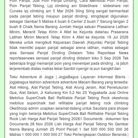
Poin Panjat, Jual Poin Panjat Dinding, Cara Membuat Poin Panjat,
Poin Panjat Tebing, Lpj climbing am SlideShare : slideshare net
Cuneks lpj climbing am 5 Mar 2026 Sling Sling sangat bermanfaat
pada panjat tebing maupun panjat dinding, slingdapat digunakan
sebagai Gambar 5 Matras 4 buah 6 Carrier 2 buah 7 Sarung tangan 2
buah 8 Chalk Nama Barang Jumlah Harga satuan Prasarana Latihan
Minim, Meranti Tetap Kirim 4 Atlet ke Kejurda datariau Prasarana
Latihan Minim Meranti Tetap Kirim 4 Atlet ke Kejurda 19 Jul 2026
Mereka untuk mengikuti Kejuaraan Daerah (Kejurda) Panjat Tebing
tidak memiliki papan panjat sebagai arena latihan, matras sebagai
alas Sensasi Panjat Dinding Didalam Toko Reportase News
reportasenews sensasi panjat dinding didalam toko 5 Sep 2026 Tak
seberapa tinggi memanjat poin yang menempel pada dinding , ia jatuh
terjerembab diatas matras tebal Sambil nyengir ia pun bangkit dan
Toko Adventure di Jogja | JogjaBagus Layanan Informasi Bisnis :
jogjabagus fashion adventure adventure Macam Barang yang tersedia:
Alat Hiking, Alat Panjat Tebing, Alat Arung Jeram, Alat Penelusuran
Gua, Alat Selam, Jl Kaliurang Km 5,2 No 23 Yogyakarta Jual Online
Metolius SuperChalk Ball Refillable Panjat Tebing Rock okeshoop
metolius superchalk ball refillable panjat tebing rock climbing
OkeShoop admin ucapkan selamat datang untuk Saudara para shoper
yang ingin belanja Metolius SuperChalk Ball Refillable Panjat Tebing
Rock Lish Harga Alat Panjat Tebing 20261 Documents : dokumen tips
Documents 28 Nov 2026 Lish Harga Alat Panjat Tebing No Gambar
Nama Barang Jumlah 25 Point Panjat 1 Set 500 000 500 000 26
Matras 1 000 000 1 000 000 27 Toko Perlengkapan Outdoor Beranda |