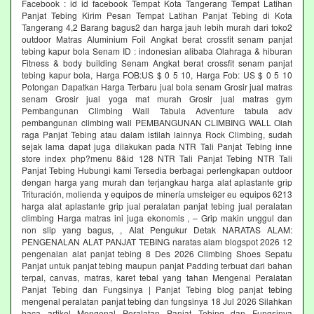
Facebook : id id facebook Tempat Kota Tangerang Tempat Latihan
Panjat Tebing Kirim Pesan Tempat Latihan Panjat Tebing di Kota
Tangerang 4,2 Barang bagus2 dan harga jauh lebih murah dari toko2
outdoor Matras Aluminium Foil Angkat berat crossfit senam panjat
tebing kapur bola Senam ID : indonesian alibaba Olahraga & hiburan
Fitness & body building Senam Angkat berat crossfit senam panjat
tebing kapur bola, Harga FOB:US $ 0 5 10, Harga Fob: US $ 0 5 10
Potongan Dapatkan Harga Terbaru jual bola senam Grosir jual matras
senam Grosir jual yoga mat murah Grosir jual matras gym
Pembangunan Climbing Wall Tabula Adventure tabula adv
pembangunan climbing wall PEMBANGUNAN CLIMBING WALL Olah
raga Panjat Tebing atau dalam istilah lainnya Rock Climbing, sudah
sejak lama dapat juga dilakukan pada NTR Tali Panjat Tebing inne
store index php?menu 8&id 128 NTR Tali Panjat Tebing NTR Tali
Panjat Tebing Hubungi kami Tersedia berbagai perlengkapan outdoor
dengan harga yang murah dan terjangkau harga alat aplastante grip
Trituración, molienda y equipos de minería umsteiger eu equipos 6213
harga alat aplastante grip jual peralatan panjat tebing jual peralatan
climbing Harga matras ini juga ekonomis , – Grip makin unggul dan
non slip yang bagus, , Alat Pengukur Detak NARATAS ALAM:
PENGENALAN ALAT PANJAT TEBING naratas alam blogspot 2026 12
pengenalan alat panjat tebing 8 Des 2026 Climbing Shoes Sepatu
Panjat untuk panjat tebing maupun panjat Padding terbuat dari bahan
terpal, canvas, matras, karet tebal yang tahan Mengenal Peralatan
Panjat Tebing dan Fungsinya | Panjat Tebing blog panjat tebing
mengenal peralatan panjat tebing dan fungsinya 18 Jul 2026 Silahkan
baca artikel Mengenal Peralatan Panjat Tebing dan Fungsinya