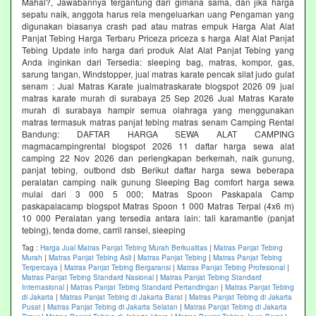
Mahal?, Jawabannya tergantung dari gimana sama, dan jika harga
sepatu naik, anggota harus rela mengeluarkan uang Pengaman yang
digunakan biasanya crash pad atau matras empuk Harga Alat Alat
Panjat Tebing Harga Terbaru Priceza priceza s harga Alat Alat Panjat
Tebing Update info harga dari produk Alat Alat Panjat Tebing yang
Anda inginkan dari Tersedia: sleeping bag, matras, kompor, gas,
sarung tangan, Windstopper, jual matras karate pencak silat judo gulat
senam : Jual Matras Karate jualmatraskarate blogspot 2026 09 jual
matras karate murah di surabaya 25 Sep 2026 Jual Matras Karate
murah di surabaya hampir semua olahraga yang menggunakan
matras termasuk matras panjat tebing matras senam Camping Rental
Bandung: DAFTAR HARGA SEWA ALAT CAMPING
magmacampingrental blogspot 2026 11 daftar harga sewa alat
camping 22 Nov 2026 dan perlengkapan berkemah, naik gunung,
panjat tebing, outbond dsb Berikut daftar harga sewa beberapa
peralatan camping naik gunung Sleeping Bag comfort harga sewa
mulai dari 3 000 5 000; Matras Spoon Paskapala Camp
paskapalacamp blogspot Matras Spoon 1 000 Matras Terpal (4x6 m)
10 000 Peralatan yang tersedia antara lain: tali karamantle (panjat
tebing), tenda dome, carril ransel, sleeping
Tag :
Harga Jual Matras Panjat Tebing Murah Berkualitas
|
Matras Panjat Tebing
Murah
|
Matras Panjat Tebing Asli
|
Matras Panjat Tebing
|
Matras Panjat Tebing
Terpercaya
|
Matras Panjat Tebing Bergaransi
|
Matras Panjat Tebing Profesional
|
Matras Panjat Tebing Standard Nasional
|
Matras Panjat Tebing Standard
Internasional
|
Matras Panjat Tebing Standard Pertandingan
|
Matras Panjat Tebing
di Jakarta
|
Matras Panjat Tebing di Jakarta Barat
|
Matras Panjat Tebing di Jakarta
Pusat
|
Matras Panjat Tebing di Jakarta Selatan
|
Matras Panjat Tebing di Jakarta