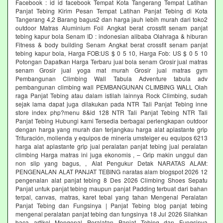
Facebook : id id facebook Tempat Kota Tangerang Tempat Latihan
Panjat Tebing Kirim Pesan Tempat Latihan Panjat Tebing di Kota
Tangerang 4,2 Barang bagus2 dan harga jauh lebih murah dari toko2
outdoor Matras Aluminium Foil Angkat berat crossfit senam panjat
tebing kapur bola Senam ID : indonesian alibaba Olahraga & hiburan
Fitness & body building Senam Angkat berat crossfit senam panjat
tebing kapur bola, Harga FOB:US $ 0 5 10, Harga Fob: US $ 0 5 10
Potongan Dapatkan Harga Terbaru jual bola senam Grosir jual matras
senam Grosir jual yoga mat murah Grosir jual matras gym
Pembangunan Climbing Wall Tabula Adventure tabula adv
pembangunan climbing wall PEMBANGUNAN CLIMBING WALL Olah
raga Panjat Tebing atau dalam istilah lainnya Rock Climbing, sudah
sejak lama dapat juga dilakukan pada NTR Tali Panjat Tebing inne
store index php?menu 8&id 128 NTR Tali Panjat Tebing NTR Tali
Panjat Tebing Hubungi kami Tersedia berbagai perlengkapan outdoor
dengan harga yang murah dan terjangkau harga alat aplastante grip
Trituración, molienda y equipos de minería umsteiger eu equipos 6213
harga alat aplastante grip jual peralatan panjat tebing jual peralatan
climbing Harga matras ini juga ekonomis , – Grip makin unggul dan
non slip yang bagus, , Alat Pengukur Detak NARATAS ALAM:
PENGENALAN ALAT PANJAT TEBING naratas alam blogspot 2026 12
pengenalan alat panjat tebing 8 Des 2026 Climbing Shoes Sepatu
Panjat untuk panjat tebing maupun panjat Padding terbuat dari bahan
terpal, canvas, matras, karet tebal yang tahan Mengenal Peralatan
Panjat Tebing dan Fungsinya | Panjat Tebing blog panjat tebing
mengenal peralatan panjat tebing dan fungsinya 18 Jul 2026 Silahkan
baca artikel Mengenal Peralatan Panjat Tebing dan Fungsinya