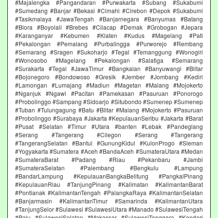
#Majalengka #Pangandaran #Purwakarta #Subang #Sukabumi
#Sumedang #Banjar #Bekasi #Cimahi #Cirebon #Depok #Sukabumi
#Tasikmalaya #JawaTengah #Banjarnegara #Banyumas #Batang
#Blora #Boyolali #Brebes #Cilacap #Demak #Grobogan #Jepara
#Karanganyar #Kebumen #Klaten #Kudus #Magelang #Pati
#Pekalongan #Pemalang #Purbalingga #Purworejo #Rembang
#Semarang #Sragen #Sukoharjo #Tegal #Temanggung #Wonogiri
#Wonosobo #Magelang #Pekalongan #Salatiga #Semarang
#Surakarta #Tegal #JawaTimur #Bangkalan #Banyuwangi #Blitar
#Bojonegoro #Bondowoso #Gresik #Jember #Jombang #Kediri
#Lamongan #Lumajang #Madiun #Magetan #Malang #Mojokerto
#Nganjuk #Ngawi #Pacitan #Pamekasan #Pasuruan #Ponorogo
#Probolinggo #Sampang #Sidoarjo #Situbondo #Sumenep #Sumenep
#Tuban #Tulungagung #Batu #Blitar #Malang #Mojokerto #Pasuruan
#Probolinggo #Surabaya #Jakarta #KepulauanSeribu #Jakarta #Barat
#Pusat #Selatan #Timur #Utara #banten #Lebak #Pandeglang
#Serang #Tangerang #Cilegon #Serang #Tangerang
#TangerangSelatan #Bantul #GunungKidul #KulonProgo #Sleman
#Yogyakarta #Sumatera #Aceh #BandaAceh #SumateraUtara #Medan
#SumateraBarat #Padang #Riau #Pekanbaru #Jambi
#SumateraSelatan #Palembang #Bengkulu #Lampung
#BandarLampung #KepulauanBangkaBelitung #PangkalPinang
#KepulauanRiau #TanjungPinang #Kalimatan #KalimantanBarat
#Pontianak #KalimantanTengah #PalangkaRaya #KalimantanSelatan
#Banjarmasin #KalimantanTimur #Samarinda #KalimantanUtara
#TanjungSelor #Sulawesi #SulawesiUtara #Manado #SulawesiTengah
#Palu #SulawesiSelatan #Makassar #SulawesiTenggara #Kendari