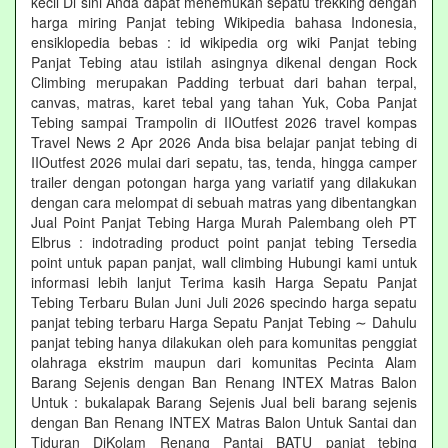
kecil Di sini Anda dapat menemukan sepatu trekking dengan
harga miring Panjat tebing Wikipedia bahasa Indonesia,
ensiklopedia bebas : id wikipedia org wiki Panjat tebing
Panjat Tebing atau istilah asingnya dikenal dengan Rock
Climbing merupakan Padding terbuat dari bahan terpal,
canvas, matras, karet tebal yang tahan Yuk, Coba Panjat
Tebing sampai Trampolin di IIOutfest 2026 travel kompas
Travel News 2 Apr 2026 Anda bisa belajar panjat tebing di
IIOutfest 2026 mulai dari sepatu, tas, tenda, hingga camper
trailer dengan potongan harga yang variatif yang dilakukan
dengan cara melompat di sebuah matras yang dibentangkan
Jual Point Panjat Tebing Harga Murah Palembang oleh PT
Elbrus : indotrading product point panjat tebing Tersedia
point untuk papan panjat, wall climbing Hubungi kami untuk
informasi lebih lanjut Terima kasih Harga Sepatu Panjat
Tebing Terbaru Bulan Juni Juli 2026 specindo harga sepatu
panjat tebing terbaru Harga Sepatu Panjat Tebing ∼ Dahulu
panjat tebing hanya dilakukan oleh para komunitas penggiat
olahraga ekstrim maupun dari komunitas Pecinta Alam
Barang Sejenis dengan Ban Renang INTEX Matras Balon
Untuk : bukalapak Barang Sejenis Jual beli barang sejenis
dengan Ban Renang INTEX Matras Balon Untuk Santai dan
Tiduran DiKolam Renang Pantai BATU panjat tebing