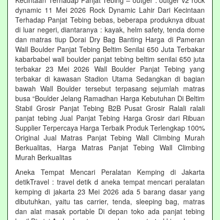
Kecintaan Terhadap Panjat Tebing – outger : outger v2 rock
dynamic 11 Mei 2026 Rock Dynamic Lahir Dari Kecintaan
Terhadap Panjat Tebing bebas, beberapa produknya dibuat
di luar negeri, diantaranya : kayak, helm safety, tenda dome
dan matras tiup Dorai Dry Bag Banting Harga di Pameran
Wall Boulder Panjat Tebing Beltim Senilai 650 Juta Terbakar
kabarbabel wall boulder panjat tebing beltim senilai 650 juta
terbakar 23 Mei 2026 Wall Boulder Panjat Tebing yang
terbakar di kawasan Stadion Utama Sedangkan di bagian
bawah Wall Boulder tersebut terpasang sejumlah matras
busa “Boulder Jelang Ramadhan Harga Kebutuhan Di Beltim
Stabil Grosir Panjat Tebing B2B Pusat Grosir Ralali‎ ralali
panjat tebing‎ Jual Panjat Tebing Harga Grosir dari Ribuan
Supplier Terpercaya Harga Terbaik Produk Terlengkap 100%
Original Jual Matras Panjat Tebing Wall Climbing Murah
Berkualitas, Harga Matras Panjat Tebing Wall Climbing
Murah Berkualitas
Aneka Tempat Mencari Peralatan Kemping di Jakarta
detikTravel : travel detik d aneka tempat mencari peralatan
kemping di jakarta 23 Mei 2026 ada 5 barang dasar yang
dibutuhkan, yaitu tas carrier, tenda, sleeping bag, matras
dan alat masak portable Di depan toko ada panjat tebing