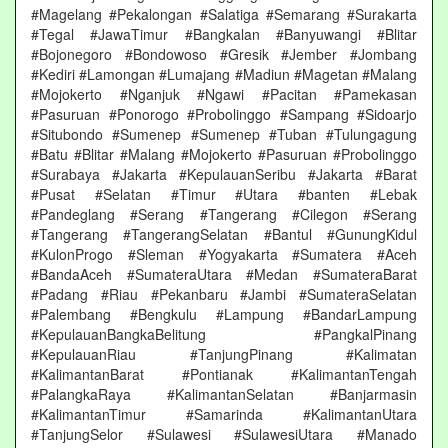
#Magelang #Pekalongan #Salatiga #Semarang #Surakarta
#Tegal #JawaTimur #Bangkalan #Banyuwangi #Blitar
#Bojonegoro #Bondowoso #Gresik #Jember #Jombang
#Kediri #Lamongan #Lumajang #Madiun #Magetan #Malang
#Mojokerto #Nganjuk #Ngawi #Pacitan #Pamekasan
#Pasuruan #Ponorogo #Probolinggo #Sampang #Sidoarjo
#Situbondo #Sumenep #Sumenep #Tuban #Tulungagung
#Batu #Blitar #Malang #Mojokerto #Pasuruan #Probolinggo
#Surabaya #Jakarta #KepulauanSeribu #Jakarta #Barat
#Pusat #Selatan #Timur #Utara #banten #Lebak
#Pandeglang #Serang #Tangerang #Cilegon #Serang
#Tangerang #TangerangSelatan #Bantul #GunungKidul
#KulonProgo #Sleman #Yogyakarta #Sumatera #Aceh
#BandaAceh #SumateraUtara #Medan #SumateraBarat
#Padang #Riau #Pekanbaru #Jambi #SumateraSelatan
#Palembang #Bengkulu #Lampung #BandarLampung
#KepulauanBangkaBelitung #PangkalPinang
#KepulauanRiau #TanjungPinang #Kalimatan
#KalimantanBarat #Pontianak #KalimantanTengah
#PalangkaRaya #KalimantanSelatan #Banjarmasin
#KalimantanTimur #Samarinda #KalimantanUtara
#TanjungSelor #Sulawesi #SulawesiUtara #Manado