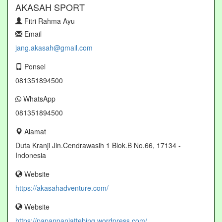
AKASAH SPORT
Fitri Rahma Ayu
Email
jang.akasah@gmail.com
Ponsel
081351894500
WhatsApp
081351894500
Alamat
Duta Kranji Jln.Cendrawasih 1 Blok.B No.66, 17134 -
Indonesia
Website
https://akasahadventure.com/
Website
https://papanpanjattebing.wordpress.com/