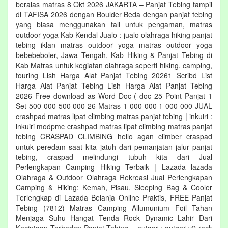
beralas matras 8 Okt 2026 JAKARTA – Panjat Tebing tampil
di TAFISA 2026 dengan Boulder Beda dengan panjat tebing
yang biasa menggunakan tali untuk pengaman, matras
outdoor yoga Kab Kendal Jualo : jualo olahraga hiking panjat
tebing iklan matras outdoor yoga matras outdoor yoga
bebebeboler, Jawa Tengah, Kab Hiking & Panjat Tebing di
Kab Matras untuk kegiatan olahraga seperti hiking, camping,
touring Lish Harga Alat Panjat Tebing 20261 Scribd List
Harga Alat Panjat Tebing Lish Harga Alat Panjat Tebing
2026 Free download as Word Doc ( doc 25 Point Panjat 1
Set 500 000 500 000 26 Matras 1 000 000 1 000 000 JUAL
crashpad matras lipat climbing matras panjat tebing | inkuiri :
inkuiri modpmc crashpad matras lipat climbing matras panjat
tebing CRASPAD CLIMBING hello agan climber craspad
untuk peredam saat kita jatuh dari pemanjatan jalur panjat
tebing, craspad melindungi tubuh kita dari Jual
Perlengkapan Camping Hiking Terbaik | Lazada lazada
Olahraga & Outdoor Olahraga Rekreasi Jual Perlengkapan
Camping & Hiking: Kemah, Pisau, Sleeping Bag & Cooler
Terlengkap di Lazada Belanja Online Praktis, FREE Panjat
Tebing (7812) Matras Camping Allumunium Foil Tahan
Menjaga Suhu Hangat Tenda Rock Dynamic Lahir Dari