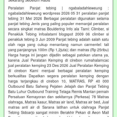
Sekarang Sebelum Habis‎
Peralatan Panjat tebing | ngabaladahleweung :
ngabaladahleweung wordpress 2026 05 31 peralatan panjat
tebing 31 Mei 2026 Berbagai peralatan digunakan selama
panjat tebing Jenis yang paling populer memanjat peralatan
secara singkat matras Bouldering Info ala Tami: Climber, si
Penakluk Tebing infoalatami blogspot 2009 06 climber si
penakluk tebing 3 Jun 2009 Panjat tebing adalah salah satu
olah raga yang cukup menantang namun carmentel: tali
yang panjangnya 100m (Rp 1,2juta); dan matras (Rp 25ribu)
Harga harga ini jangan dijadiin sebagai patokan utama ya,
karena Jual Peralatan Kemping di cirebon rumahalamcac
jual peralatan kemping 23 Des 2026 Jual Peralatan Kemping
di cirebon Kami menjual berbagai peralatan kemping
berkualitas Dapatkan segera peralatan kemping dengan
harga terjangkau di cirebon 10, MATRAS, RP 40 000
Outbound Batu Saheng Pejaten Jelajah dan Panjat Tebing
Batu Luhur Outbound Training Telaga Remis Mantan pemain
Persatuan Kemayoran dan sekitarnya (Perkesa) 78 Matras
olahraga, Matras kasur, Matras air land, Matras air bed, Jual
matras anti air di Sarana latihan untuk olahraga Panjat
Tebing Sidoarjo sangat minim Berakhir Pekan di Aeon Mall