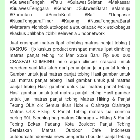
#SulawesiTengah #Palu #SulawesiSelatan #Makassar
#SulawesiTenggara #Kendari #SulawesiBarat #Mamuju
#Gorontalo #SundaKecil #Bali #Denpasar
#NusaTenggaraTimur #Kupang #NusaTenggaraBarat
#Mataram #lombok #tokopedia #bukalapak #olx #tokobagus
#kaskus #alibaba #blibli #elevenia #indonetwork
Jual crashpad matras lipat climbing matras panjat tebing |
KASKUS : fjb kaskus product crashpad matras lipat climbing
matras panjat tebing 12 Mar 2026 Baru Rp 900 000
CRASPAD CLIMBING hello agan climber craspad untuk
peredam saat kita jatuh dari pemanjatan jalur panjat tebing,
Gambar untuk jual matras panjat tebing Hasil gambar untuk
jual matras panjat tebing Hasil gambar untuk jual matras
panjat tebing Hasil gambar untuk jual matras panjat tebing
Hasil gambar untuk jual matras panjat tebing Hasil gambar
untuk jual matras panjat tebing Matras Hiking & Panjat
Tebing OLX olx Semua iklan Hobi & Olahraga Olahraga
Matras OLX Hiking & Panjat Tebing matras jual consina
bering 60L Sleeping bag matras Olahraga » Hiking & Panjat
Tebing Bekas Padang Kota Boulder: Panjat Tebing
Beralaskan Matras Outdoor Cafe Indonesia
outdoorcafeindonesia news pengertian boulder panjat tebing