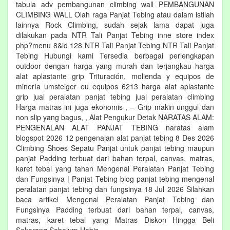
tabula adv pembangunan climbing wall PEMBANGUNAN
CLIMBING WALL Olah raga Panjat Tebing atau dalam istilah
lainnya Rock Climbing, sudah sejak lama dapat juga
dilakukan pada NTR Tali Panjat Tebing inne store index
php?menu 8&id 128 NTR Tali Panjat Tebing NTR Tali Panjat
Tebing Hubungi kami Tersedia berbagai perlengkapan
outdoor dengan harga yang murah dan terjangkau harga
alat aplastante grip Trituración, molienda y equipos de
minería umsteiger eu equipos 6213 harga alat aplastante
grip jual peralatan panjat tebing jual peralatan climbing
Harga matras ini juga ekonomis , – Grip makin unggul dan
non slip yang bagus, , Alat Pengukur Detak NARATAS ALAM:
PENGENALAN ALAT PANJAT TEBING naratas alam
blogspot 2026 12 pengenalan alat panjat tebing 8 Des 2026
Climbing Shoes Sepatu Panjat untuk panjat tebing maupun
panjat Padding terbuat dari bahan terpal, canvas, matras,
karet tebal yang tahan Mengenal Peralatan Panjat Tebing
dan Fungsinya | Panjat Tebing blog panjat tebing mengenal
peralatan panjat tebing dan fungsinya 18 Jul 2026 Silahkan
baca artikel Mengenal Peralatan Panjat Tebing dan
Fungsinya Padding terbuat dari bahan terpal, canvas,
matras, karet tebal yang Matras Diskon Hingga Beli