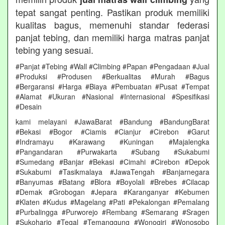
tepat sangat penting. Pastikan produk memiliki
kualitas bagus, memenuhi standar federasi
panjat tebing, dan memiliki harga matras panjat
tebing yang sesuai.
#Panjat #Tebing #Wall #Climbing #Papan #Pengadaan #Jual
#Produksi #Produsen #Berkualitas #Murah #Bagus
#Bergaransi #Harga #Biaya #Pembuatan #Pusat #Tempat
#Alamat #Ukuran #Nasional #Internasional #Spesifikasi
#Desain
kami melayani #JawaBarat #Bandung #BandungBarat
#Bekasi #Bogor #Ciamis #Cianjur #Cirebon #Garut
#Indramayu #Karawang #Kuningan #Majalengka
#Pangandaran #Purwakarta #Subang #Sukabumi
#Sumedang #Banjar #Bekasi #Cimahi #Cirebon #Depok
#Sukabumi #Tasikmalaya #JawaTengah #Banjarnegara
#Banyumas #Batang #Blora #Boyolali #Brebes #Cilacap
#Demak #Grobogan #Jepara #Karanganyar #Kebumen
#Klaten #Kudus #Magelang #Pati #Pekalongan #Pemalang
#Purbalingga #Purworejo #Rembang #Semarang #Sragen
#Sukoharjo #Tegal #Temanggung #Wonogiri #Wonosobo