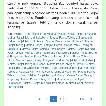
camping naik gunung Sleeping Bag comfort harga sewa
mulai dari 3 000 5 000; Matras Spoon Paskapala Camp
paskapalacamp blogspot Matras Spoon 1 000 Matras Terpal
(4x6 m) 10 000 Peralatan yang tersedia antara lain: tali
karamantle (panjat tebing), tenda dome, carril ransel,
sleeping
Tag :
Matras Panjat Tebing di Purwakarta
|
Matras Panjat Tebing di Subang
|
Matras Panjat Tebing di Sukabumi
|
Matras Panjat Tebing di Sumedang
|
Matras Panjat Tebing di Banjar
|
Matras Panjat Tebing di Cimahi
|
Matras
Panjat Tebing
|
Matras Panjat Tebing di Depok
|
Matras Panjat Tebing di
Sukabumi
|
Matras Panjat Tebing di Tasikmalaya
|
Matras Panjat Tebing di
Jawa Tengah
|
Matras Panjat Tebing di Banjarnegara
|
Matras Panjat Tebing
di Banyumas
|
Matras Panjat Tebing di Batang
|
Matras Panjat Tebing di
Blora
|
Matras Panjat Tebing di Boyolali
|
Matras Panjat Tebing di Brebes
|
Matras Panjat Tebing di Cilacap
|
Matras Panjat Tebing di Demak
|
Matras
Panjat Tebing di Grobogan
|
Matras Panjat Tebing di Jepara
|
Matras Panjat
Tebing di Karanganyar
|
Matras Panjat Tebing di Kebumen
|
Matras Panjat
Tebing di Klaten
|
Matras Panjat Tebing di Kudus
|
Matras Panjat Tebing di
Magelang
|
Matras Panjat Tebing di Pati
|
Matras Panjat Tebing di
Pekalongan
|
Matras Panjat Tebing di Pemalang
|
Matras Panjat Tebing di
Purbalingga
|
(current)
1
2
3
4
...
124