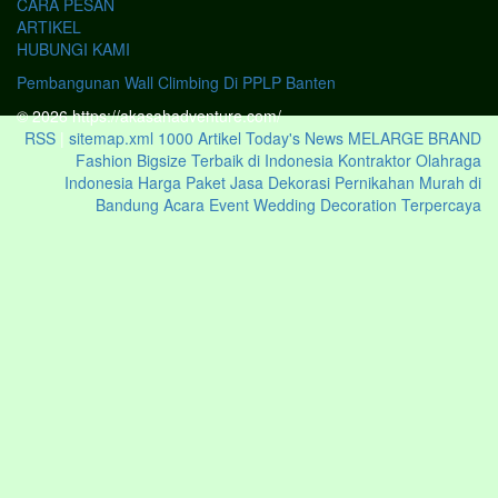
CARA PESAN
ARTIKEL
HUBUNGI KAMI
Pembangunan Wall Climbing Di PPLP Banten
© 2026 https://akasahadventure.com/
RSS
|
sitemap.xml
1000 Artikel
Today's News
MELARGE BRAND
Fashion Bigsize Terbaik di Indonesia
Kontraktor Olahraga
Indonesia
Harga Paket Jasa Dekorasi Pernikahan Murah di
Bandung Acara Event Wedding Decoration Terpercaya