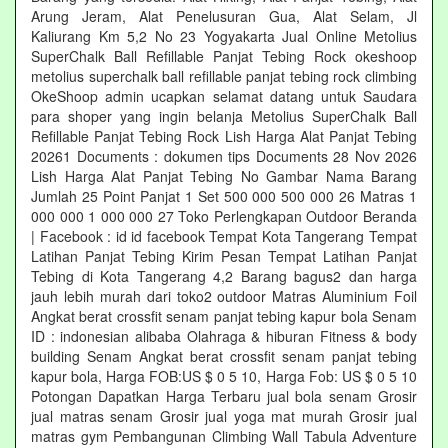
Arung Jeram, Alat Penelusuran Gua, Alat Selam, Jl
Kaliurang Km 5,2 No 23 Yogyakarta Jual Online Metolius
SuperChalk Ball Refillable Panjat Tebing Rock okeshoop
metolius superchalk ball refillable panjat tebing rock climbing
OkeShoop admin ucapkan selamat datang untuk Saudara
para shoper yang ingin belanja Metolius SuperChalk Ball
Refillable Panjat Tebing Rock Lish Harga Alat Panjat Tebing
20261 Documents : dokumen tips Documents 28 Nov 2026
Lish Harga Alat Panjat Tebing No Gambar Nama Barang
Jumlah 25 Point Panjat 1 Set 500 000 500 000 26 Matras 1
000 000 1 000 000 27 Toko Perlengkapan Outdoor Beranda
| Facebook : id id facebook Tempat Kota Tangerang Tempat
Latihan Panjat Tebing Kirim Pesan Tempat Latihan Panjat
Tebing di Kota Tangerang 4,2 Barang bagus2 dan harga
jauh lebih murah dari toko2 outdoor Matras Aluminium Foil
Angkat berat crossfit senam panjat tebing kapur bola Senam
ID : indonesian alibaba Olahraga & hiburan Fitness & body
building Senam Angkat berat crossfit senam panjat tebing
kapur bola, Harga FOB:US $ 0 5 10, Harga Fob: US $ 0 5 10
Potongan Dapatkan Harga Terbaru jual bola senam Grosir
jual matras senam Grosir jual yoga mat murah Grosir jual
matras gym Pembangunan Climbing Wall Tabula Adventure