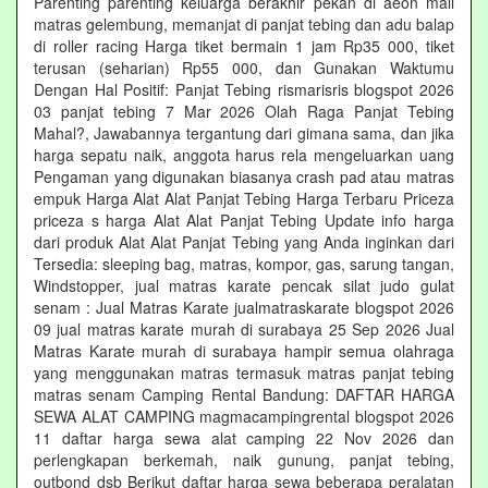
Parenting parenting keluarga berakhir pekan di aeon mall
matras gelembung, memanjat di panjat tebing dan adu balap
di roller racing Harga tiket bermain 1 jam Rp35 000, tiket
terusan (seharian) Rp55 000, dan Gunakan Waktumu
Dengan Hal Positif: Panjat Tebing rismarisris blogspot 2026
03 panjat tebing 7 Mar 2026 Olah Raga Panjat Tebing
Mahal?, Jawabannya tergantung dari gimana sama, dan jika
harga sepatu naik, anggota harus rela mengeluarkan uang
Pengaman yang digunakan biasanya crash pad atau matras
empuk Harga Alat Alat Panjat Tebing Harga Terbaru Priceza
priceza s harga Alat Alat Panjat Tebing Update info harga
dari produk Alat Alat Panjat Tebing yang Anda inginkan dari
Tersedia: sleeping bag, matras, kompor, gas, sarung tangan,
Windstopper, jual matras karate pencak silat judo gulat
senam : Jual Matras Karate jualmatraskarate blogspot 2026
09 jual matras karate murah di surabaya 25 Sep 2026 Jual
Matras Karate murah di surabaya hampir semua olahraga
yang menggunakan matras termasuk matras panjat tebing
matras senam Camping Rental Bandung: DAFTAR HARGA
SEWA ALAT CAMPING magmacampingrental blogspot 2026
11 daftar harga sewa alat camping 22 Nov 2026 dan
perlengkapan berkemah, naik gunung, panjat tebing,
outbond dsb Berikut daftar harga sewa beberapa peralatan