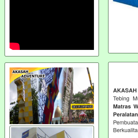
AKASAH
Tebing M
Matras W
Peralata
Pembuata
Berkualit