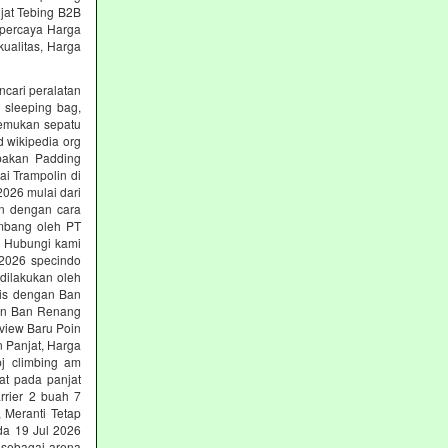
jat Tebing B2B
erpercaya Harga
ualitas, Harga
ncari peralatan
, sleeping bag,
nemukan sepatu
d wikipedia org
upakan Padding
ai Trampolin di
2026 mulai dari
an dengan cara
embang oleh PT
ng Hubungi kami
i 2026 specindo
dilakukan oleh
nis dengan Ban
gan Ban Renang
view Baru Poin
n Panjat, Harga
pj climbing am
at pada panjat
rrier 2 buah 7
 Meranti Tetap
rda 19 Jul 2026
 sebagai arena