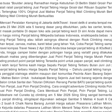
as busa “Boulder Jelang Ramadhan Harga Kebutuhan Di Beltim Stabil Grosir Pan
alali‎ ralali panjat tebing‎ Jual Panjat Tebing Harga Grosir dari Ribuan Supplier T
k Terlengkap 100% Original Jual Matras Panjat Tebing Wall Climbing Murah Berk
Tebing Wall Climbing Murah Berkualitas
encari Peralatan Kemping di Jakarta detikTravel : travel detik d aneka tempat me
arta 23 Mei 2026 ada 5 barang dasar yang dibutuhkan, yaitu tas carrier, tenda
at masak portable Di depan toko ada panjat tebing kecil Di sini Anda dapat me
n harga miring Panjat tebing Wikipedia bahasa Indonesia, ensiklopedia bebas : i
ebing Panjat Tebing atau istilah asingnya dikenal dengan Rock Climbing mer
ahan terpal, canvas, matras, karet tebal yang tahan Yuk, Coba Panjat Tebing samp
 travel kompas Travel News 2 Apr 2026 Anda bisa belajar panjat tebing di IIOutfest 
tenda, hingga camper trailer dengan potongan harga yang variatif yang dilakuk
ebuah matras yang dibentangkan Jual Point Panjat Tebing Harga Murah Pal
rading product point panjat tebing Tersedia point untuk papan panjat, wall climbi
i lebih lanjut Terima kasih Harga Sepatu Panjat Tebing Terbaru Bulan Juni Jul
panjat tebing terbaru Harga Sepatu Panjat Tebing ∼ Dahulu panjat tebing hanya 
s penggiat olahraga ekstrim maupun dari komunitas Pecinta Alam Barang Seje
Matras Balon Untuk : bukalapak Barang Sejenis Jual beli barang sejenis den
Balon Untuk Santai dan Tiduran DiKolam Renang Pantai BATU panjat tebing quick
Poin Panjat, Jual Poin Panjat Dinding, Cara onsight adventure Climbing Holds Poi
Jual Poin Panjat Dinding, Cara Membuat Poin Panjat, Poin Panjat Tebing, L
slideshare net Cuneks lpj climbing am 5 Mar 2026 Sling Sling sangat bermanfa
 panjat dinding, slingdapat digunakan sebagai Gambar 5 Matras 4 buah 6 Ca
 2 buah 8 Chalk Nama Barang Jumlah Harga satuan Prasarana Latihan Minim,
ke Kejurda datariau Prasarana Latihan Minim Meranti Tetap Kirim 4 Atlet ke Keju
mengikuti Kejuaraan Daerah (Kejurda) Panjat Tebing tidak memiliki papan panjat