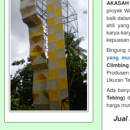
AKASAH
proyek Wa
baik dala
ahli yan
karya-kar
kepuasan 
Bingung 
yang mur
Climbing
Produsen 
Ukuran Te
Ada bany
d
Tebing)
harga mur
Jual