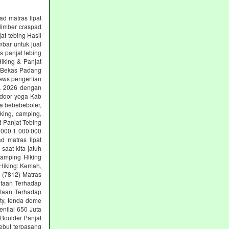
ad matras lipat
limber craspad
at tebing Hasil
mbar untuk jual
s panjat tebing
iking & Panjat
g Bekas Padang
ews pengertian
SA 2026 dengan
tdoor yoga Kab
ga bebebeboler,
king, camping,
t Panjat Tebing
 000 1 000 000
d matras lipat
aat kita jatuh
Camping Hiking
Hiking: Kemah,
g (7812) Matras
ntaan Terhadap
ntaan Terhadap
ety, tenda dome
nilai 650 Juta
 Boulder Panjat
ebut terpasang