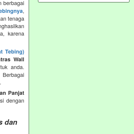
 berbagai
,
tebingnya
kan tenaga
ghasilkan
ya, karena
t Tebing)
tras Wall
tuk anda.
g Berbagai
.
an Panjat
ksi dengan
s dan