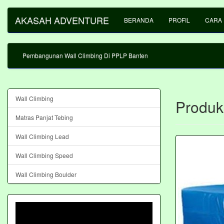
AKASAH ADVENTURE
BERANDA
PROFIL
CARA
Pembangunan Wall Climbing Di PPLP Banten
Wall Climbing
Produk
Matras Panjat Tebing
Wall Climbing Lead
Wall Climbing Speed
Wall Climbing Boulder