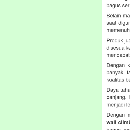
bagus ser
Selain ma
saat digu
memenuh
Produk ju
disesua
mendapatk
Dengan ku
banyak fa
kualitas 
Daya taha
panjang. 
menjadi le
Dengan m
wall clim
bagus, me