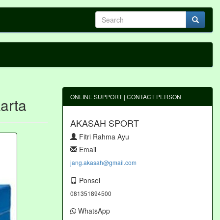
ONLINE SUPPORT | CONTACT PERSON
arta
AKASAH SPORT
Fitri Rahma Ayu
Email
jang.akasah@gmail.com
Ponsel
081351894500
WhatsApp