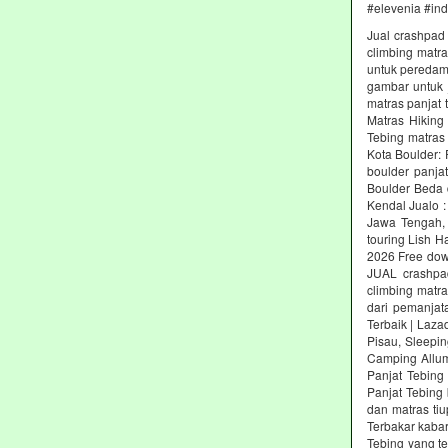
#elevenia #in
Jual crashpad 
climbing matr
untuk peredam 
gambar untuk j
matras panjat 
Matras Hiking
Tebing matras
Kota Boulder:
boulder panja
Boulder Beda 
Kendal Jualo :
Jawa Tengah, 
touring Lish H
2026 Free dow
JUAL crashpad
climbing matr
dari pemanjat
Terbaik | Laz
Pisau, Sleepin
Camping Allum
Panjat Tebing
Panjat Tebing 
dan matras ti
Terbakar kabar
Tebing yang t