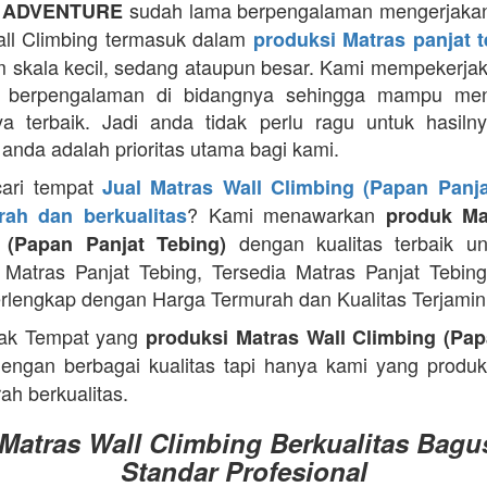
sudah lama berpengalaman mengerjakan
 ADVENTURE
ll Climbing termasuk dalam
produksi Matras panjat 
m skala kecil, sedang ataupun besar. Kami mempekerja
g berpengalaman di bidangnya sehingga mampu men
ya terbaik. Jadi anda tidak perlu ragu untuk hasiln
anda adalah prioritas utama bagi kami.
cari tempat
Jual Matras Wall Climbing (Papan Panja
? Kami menawarkan
ah dan berkualitas
produk Ma
dengan kualitas terbaik un
 (Papan Panjat Tebing)
Matras Panjat Tebing, Tersedia Matras Panjat Tebin
rlengkap dengan Harga Termurah dan Kualitas Terjamin
ak Tempat yang
produksi Matras Wall Climbing (Pap
engan berbagai kualitas tapi hanya kami yang produ
ah berkualitas.
 Matras Wall Climbing Berkualitas Bagu
Standar Profesional