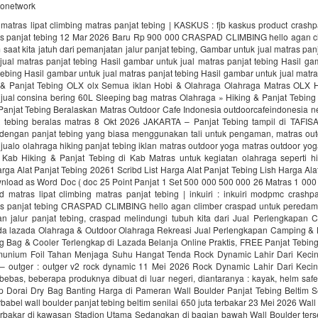
donetwork
matras lipat climbing matras panjat tebing | KASKUS : fjb kaskus product crashp
as panjat tebing 12 Mar 2026 Baru Rp 900 000 CRASPAD CLIMBING hello agan c
saat kita jatuh dari pemanjatan jalur panjat tebing, Gambar untuk jual matras panj
ual matras panjat tebing Hasil gambar untuk jual matras panjat tebing Hasil ga
tebing Hasil gambar untuk jual matras panjat tebing Hasil gambar untuk jual matra
 & Panjat Tebing OLX olx Semua iklan Hobi & Olahraga Olahraga Matras OLX H
 jual consina bering 60L Sleeping bag matras Olahraga » Hiking & Panjat Tebin
 Panjat Tebing Beralaskan Matras Outdoor Cafe Indonesia outdoorcafeindonesia n
t tebing beralas matras 8 Okt 2026 JAKARTA – Panjat Tebing tampil di TAFI
dengan panjat tebing yang biasa menggunakan tali untuk pengaman, matras ou
 jualo olahraga hiking panjat tebing iklan matras outdoor yoga matras outdoor yo
Kab Hiking & Panjat Tebing di Kab Matras untuk kegiatan olahraga seperti hi
arga Alat Panjat Tebing 20261 Scribd List Harga Alat Panjat Tebing Lish Harga Ala
nload as Word Doc ( doc 25 Point Panjat 1 Set 500 000 500 000 26 Matras 1 000
 matras lipat climbing matras panjat tebing | inkuiri : inkuiri modpmc crashpa
as panjat tebing CRASPAD CLIMBING hello agan climber craspad untuk peredam s
an jalur panjat tebing, craspad melindungi tubuh kita dari Jual Perlengkapan 
ada lazada Olahraga & Outdoor Olahraga Rekreasi Jual Perlengkapan Camping & 
g Bag & Cooler Terlengkap di Lazada Belanja Online Praktis, FREE Panjat Tebin
unium Foil Tahan Menjaga Suhu Hangat Tenda Rock Dynamic Lahir Dari Keci
 – outger : outger v2 rock dynamic 11 Mei 2026 Rock Dynamic Lahir Dari Keci
bebas, beberapa produknya dibuat di luar negeri, diantaranya : kayak, helm saf
up Dorai Dry Bag Banting Harga di Pameran Wall Boulder Panjat Tebing Beltim Se
babel wall boulder panjat tebing beltim senilai 650 juta terbakar 23 Mei 2026 Wall
erbakar di kawasan Stadion Utama Sedangkan di bagian bawah Wall Boulder ters