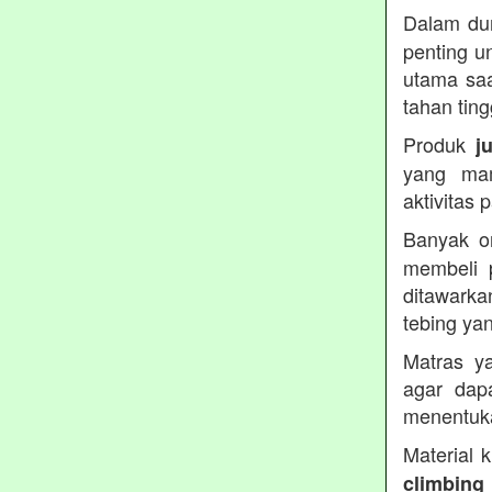
Dalam dun
penting u
utama saa
tahan ting
Produk
j
yang ma
aktivitas
Banyak o
membeli 
ditawarka
tebing ya
Matras ya
agar dap
menentuka
Material 
climbing