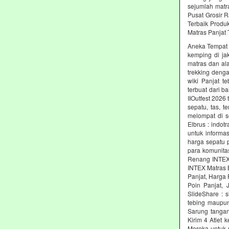
sejumlah matr
Pusat Grosir R
Terbaik Produ
Matras Panjat 
Aneka Tempat M
kemping di jak
matras dan al
trekking denga
wiki Panjat t
terbuat dari b
IIOutfest 2026
sepatu, tas, 
melompat di s
Elbrus : indot
untuk informas
harga sepatu 
para komunita
Renang INTEX 
INTEX Matras 
Panjat, Harga 
Poin Panjat, 
SlideShare : 
tebing maupun
Sarung tangan
Kirim 4 Atlet 
Mereka untuk 