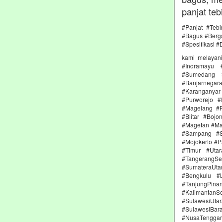
panjat teb
#Panjat #Teb
#Bagus #Berga
#Spesifikasi #
kami melayan
#Indramayu 
#Sumedang #
#Banjarnega
#Karanganya
#Purworejo 
#Magelang #P
#Blitar #Boj
#Magetan #Ma
#Sampang #S
#Mojokerto #P
#Timur #Uta
#TangerangSe
#SumateraUta
#Bengkulu #
#TanjungPin
#KalimantanSe
#SulawesiUtar
#SulawesiBa
#NusaTenggara