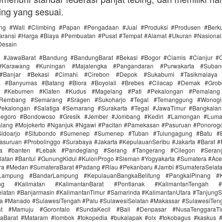
ing yang sesuai.
ing #Wall #Climbing #Papan #Pengadaan #Jual #Produksi #Produsen #Berku
ransi #Harga #Biaya #Pembuatan #Pusat #Tempat #Alamat #Ukuran #Nasional 
Desain
i #JawaBarat #Bandung #BandungBarat #Bekasi #Bogor #Ciamis #Cianjur #C
#Karawang #Kuningan #Majalengka #Pangandaran #Purwakarta #Suba
Banjar #Bekasi #Cimahi #Cirebon #Depok #Sukabumi #Tasikmalaya
ra #Banyumas #Batang #Blora #Boyolali #Brebes #Cilacap #Demak #Grob
r #Kebumen #Klaten #Kudus #Magelang #Pati #Pekalongan #Pemalang 
#Rembang #Semarang #Sragen #Sukoharjo #Tegal #Temanggung #Wonogi
ekalongan #Salatiga #Semarang #Surakarta #Tegal #JawaTimur #Bangkala
onegoro #Bondowoso #Gresik #Jember #Jombang #Kediri #Lamongan #Lum
lang #Mojokerto #Nganjuk #Ngawi #Pacitan #Pamekasan #Pasuruan #Ponorogo
idoarjo #Situbondo #Sumenep #Sumenep #Tuban #Tulungagung #Batu #Bl
asuruan #Probolinggo #Surabaya #Jakarta #KepulauanSeribu #Jakarta #Barat #
ra #banten #Lebak #Pandeglang #Serang #Tangerang #Cilegon #Seran
latan #Bantul #GunungKidul #KulonProgo #Sleman #Yogyakarta #Sumatera #Ac
ra #Medan #SumateraBarat #Padang #Riau #Pekanbaru #Jambi #SumateraSelat
Lampung #BandarLampung #KepulauanBangkaBelitung #PangkalPinang #K
ang #Kalimatan #KalimantanBarat #Pontianak #KalimantanTengah #
latan #Banjarmasin #KalimantanTimur #Samarinda #KalimantanUtara #TanjungS
a #Manado #SulawesiTengah #Palu #SulawesiSelatan #Makassar #SulawesiTen
rat #Mamuju #Gorontalo #SundaKecil #Bali #Denpasar #NusaTenggaraT
Barat #Mataram #lombok #tokopedia #bukalapak #olx #tokobagus #kaskus #a