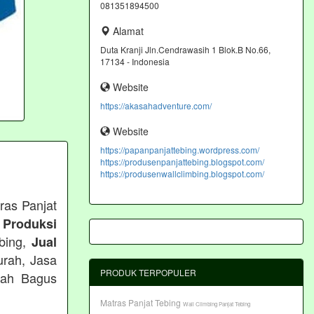
081351894500
Alamat
Duta Kranji Jln.Cendrawasih 1 Blok.B No.66,
17134 - Indonesia
Website
https://akasahadventure.com/
Website
https://papanpanjattebing.wordpress.com/
https://produsenpanjattebing.blogspot.com/
https://produsenwallclimbing.blogspot.com/
ras Panjat
 Produksi
ebing,
Jual
urah, Jasa
PRODUK TERPOPULER
rah Bagus
Matras Panjat Tebing
Wall Climbing Panjat Tebing