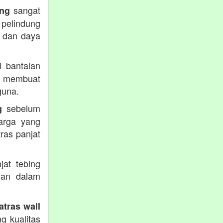
sangat
ing
 pelindung
s dan daya
 bantalan
 membuat
guna.
sebelum
g
arga yang
ras panjat
.
jat tebing
uan dalam
atras wall
g kualitas