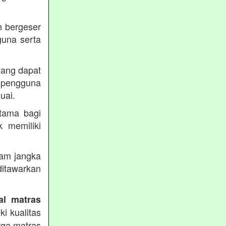
h bergeser
guna serta
yang dapat
pengguna
uai.
utama bagi
k memiliki
lam jangka
itawarkan
al matras
i kualitas
rga matras