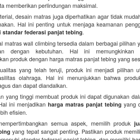
ta memberikan perlindungan maksimal.
terial, desain matras juga diperhatikan agar tidak muda
nakan. Hal ini penting untuk menjaga keamanan peng
i
.
standar federasi panjat tebing
al matras wall climbing tersedia dalam berbagai pilihan 
ikan dengan kebutuhan. Hal ini memungkinkan 
an produk dengan harga matras panjat tebing yang ses
alitas yang telah teruji, produk ini menjadi pilihan 
silitas olahraga. Hal ini menunjukkan bahwa produ
bagus dan dapat diandalkan.
n yang tinggi membuat produk ini dapat digunakan da
Hal ini menjadikan
yang d
harga matras panjat tebing
bih efisien.
empertimbangkan semua aspek, memilih produk
ju
yang tepat sangat penting. Pastikan produk memilik
bing
menuhi standar federasi panjat tebing, dan memiliki ha