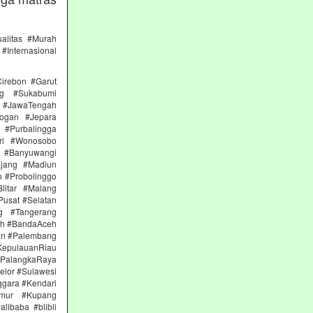
alitas #Murah
#Internasional
irebon #Garut
ng #Sukabumi
 #JawaTengah
ogan #Jepara
#Purbalingga
ri #Wonosobo
n #Banyuwangi
ajang #Madiun
 #Probolinggo
itar #Malang
Pusat #Selatan
g #Tangerang
eh #BandaAceh
an #Palembang
epulauanRiau
PalangkaRaya
elor #Sulawesi
ggara #Kendari
imur #Kupang
libaba #blibli