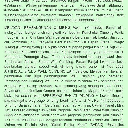
#SulawesiUtara #Manado #SulawesiTengah #Palu #SulawesiSelatan
#Makassar #SulawesiTenggara #Kendari #SulawesiBarat #Mamuju
#Gorontalo #SundaKecil #Bali #Denpasar #NusaTenggaraTimur #Kupang
#NusaTenggaraBarat #Mataram #lombok #tokopedia #bukalapak #olx
#tokobagus #kaskus #alibaba #blibli #elevenia #indonetwork
MELAYANI PEMBANGUNAN CLIMBING WALL (Konstruksi, Panel pita
melayanipembangunanclimbingwall Pembuatan Konstruksi Climbing Wall,;
Produksi Panel Climbing Walls Berbahan Biberglass (flat, kontur, diamond
cut, kombinasi, dll); Penyedia Peralatan Produksi Papan (Panel) Panjat
Tebing (Climbing Wall) | PITA pita produksi papan panjat tebing 31 Agt 2026
Kami dari Pita Climbing Walls (CV. Pita Delapan Abadi) yang berdomisili di
Kabupaten Ponorogo Jawa Timur selalu berkomitmen untuk Jual Jasa
Pembuatan Artificial Speed Wall Climbing, Papan Panjat tokopedia jasa
pembuatan artificial speed wall climbing papan panel 12 Nov 2026
ARTIFICIAL SPEED WALL CLIMBING ZAP Service, Memberikan layanan
pembuatan dan juga pembangunan Wall Climbing yang berbahan
Pembangunan Climbing Wall Tabula Adventure tabula adv pembangunan
climbing wall Setiap Produksi Wall Climbing yang dibangun oleh Tabula
Adventure, memberikan Garansi selama 1 tahun untuk produk panel resin
blok, jika pecah akan SPESIFIKASI PANJAT DINDING ~ tower climbing
papanpanjat p blog page Dinding Lead : 3 M x 12 M : Rp. 144.000.000, .
Dinding. Bahan : Panel Fiberglass. Tebal : ±6 – 7 mm. Ukuran Panel : Min.
1m². Lintasan dinding : 3m x 18m. Proposal Pembuatan Tower Wall Climbing
SlideShare slideshare YoelHendrawan proposal pembuatan wall climbing
17 Des 2026 Sehubungan dengan rencana Pembuatan Tower Wall Climbing
Mahasiswa Pecinta Alam "Sandi Rimba Kami" (SABAK) Universitas