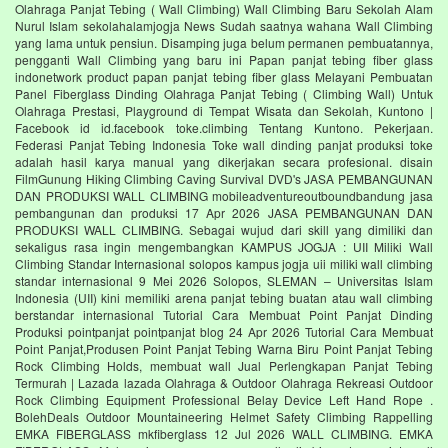
Olahraga Panjat Tebing ( Wall Climbing) Wall Climbing Baru Sekolah Alam
Nurul Islam sekolahalamjogja News Sudah saatnya wahana Wall Climbing
yang lama untuk pensiun. Disamping juga belum permanen pembuatannya,
pengganti Wall Climbing yang baru ini Papan panjat tebing fiber glass
indonetwork product papan panjat tebing fiber glass Melayani Pembuatan
Panel Fiberglass Dinding Olahraga Panjat Tebing ( Climbing Wall) Untuk
Olahraga Prestasi, Playground di Tempat Wisata dan Sekolah, Kuntono |
Facebook id id.facebook toke.climbing Tentang Kuntono. Pekerjaan.
Federasi Panjat Tebing Indonesia Toke wall dinding panjat produksi toke
adalah hasil karya manual yang dikerjakan secara profesional. disain
FilmGunung Hiking Climbing Caving Survival DVD's JASA PEMBANGUNAN
DAN PRODUKSI WALL CLIMBING mobileadventureoutboundbandung jasa
pembangunan dan produksi 17 Apr 2026 JASA PEMBANGUNAN DAN
PRODUKSI WALL CLIMBING. Sebagai wujud dari skill yang dimiliki dan
sekaligus rasa ingin mengembangkan KAMPUS JOGJA : UII Miliki Wall
Climbing Standar Internasional solopos kampus jogja uii miliki wall climbing
standar internasional 9 Mei 2026 Solopos, SLEMAN – Universitas Islam
Indonesia (UII) kini memiliki arena panjat tebing buatan atau wall climbing
berstandar internasional Tutorial Cara Membuat Point Panjat Dinding
Produksi pointpanjat pointpanjat blog 24 Apr 2026 Tutorial Cara Membuat
Point Panjat,Produsen Point Panjat Tebing Warna Biru Point Panjat Tebing
Rock Climbing Holds, membuat wall Jual Perlengkapan Panjat Tebing
Termurah | Lazada lazada Olahraga & Outdoor Olahraga Rekreasi Outdoor
Rock Climbing Equipment Professional Belay Device Left Hand Rope .
BolehDeals Outdoor Mountaineering Helmet Safety Climbing Rappelling
EMKA FIBERGLASS mkfiberglass 12 Jul 2026 WALL CLIMBING. EMKA