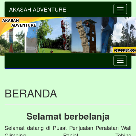
AKASAH ADVENTURE
Toggle
navigatio
Toggle
navigatio
BERANDA
Selamat berbelanja
Selamat datang di Pusat Penjualan Peralatan Wall
Climbing Panjat Tebing