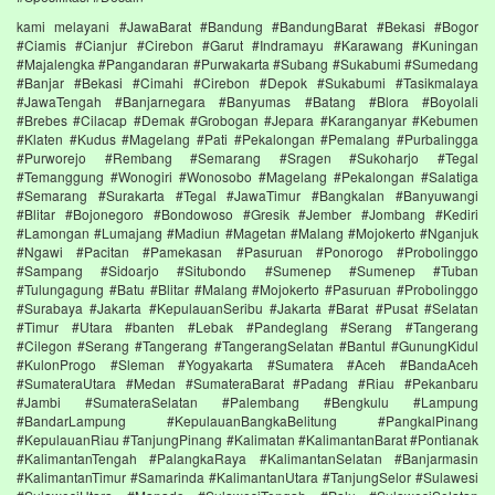
kami melayani #JawaBarat #Bandung #BandungBarat #Bekasi #Bogor
#Ciamis #Cianjur #Cirebon #Garut #Indramayu #Karawang #Kuningan
#Majalengka #Pangandaran #Purwakarta #Subang #Sukabumi #Sumedang
#Banjar #Bekasi #Cimahi #Cirebon #Depok #Sukabumi #Tasikmalaya
#JawaTengah #Banjarnegara #Banyumas #Batang #Blora #Boyolali
#Brebes #Cilacap #Demak #Grobogan #Jepara #Karanganyar #Kebumen
#Klaten #Kudus #Magelang #Pati #Pekalongan #Pemalang #Purbalingga
#Purworejo #Rembang #Semarang #Sragen #Sukoharjo #Tegal
#Temanggung #Wonogiri #Wonosobo #Magelang #Pekalongan #Salatiga
#Semarang #Surakarta #Tegal #JawaTimur #Bangkalan #Banyuwangi
#Blitar #Bojonegoro #Bondowoso #Gresik #Jember #Jombang #Kediri
#Lamongan #Lumajang #Madiun #Magetan #Malang #Mojokerto #Nganjuk
#Ngawi #Pacitan #Pamekasan #Pasuruan #Ponorogo #Probolinggo
#Sampang #Sidoarjo #Situbondo #Sumenep #Sumenep #Tuban
#Tulungagung #Batu #Blitar #Malang #Mojokerto #Pasuruan #Probolinggo
#Surabaya #Jakarta #KepulauanSeribu #Jakarta #Barat #Pusat #Selatan
#Timur #Utara #banten #Lebak #Pandeglang #Serang #Tangerang
#Cilegon #Serang #Tangerang #TangerangSelatan #Bantul #GunungKidul
#KulonProgo #Sleman #Yogyakarta #Sumatera #Aceh #BandaAceh
#SumateraUtara #Medan #SumateraBarat #Padang #Riau #Pekanbaru
#Jambi #SumateraSelatan #Palembang #Bengkulu #Lampung
#BandarLampung #KepulauanBangkaBelitung #PangkalPinang
#KepulauanRiau #TanjungPinang #Kalimatan #KalimantanBarat #Pontianak
#KalimantanTengah #PalangkaRaya #KalimantanSelatan #Banjarmasin
#KalimantanTimur #Samarinda #KalimantanUtara #TanjungSelor #Sulawesi