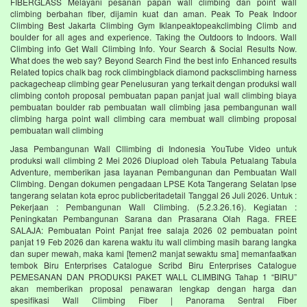
FIBERGLASS Melayani pesanan papan wall climbing dan point wall
climbing berbahan fiber, dijamin kuat dan aman. Peak To Peak Indoor
Climbing Best Jakarta Climbing Gym‎ Iklanpeaktopeakclimbing Climb and
boulder for all ages and experience. Taking the Outdoors to Indoors. Wall
Climbing‎ info Get Wall Climbing Info. Your Search & Social Results Now.
What does the web say? Beyond Search Find the best info Enhanced results
Related topics chalk bag rock climbingblack diamond packsclimbing harness
packagecheap climbing gear Penelusuran yang terkait dengan produksi wall
climbing contoh proposal pembuatan papan panjat jual wall climbing biaya
pembuatan boulder rab pembuatan wall climbing jasa pembangunan wall
climbing harga point wall climbing cara membuat wall climbing proposal
pembuatan wall climbing
Jasa Pembangunan Wall Cllimbing di Indonesia YouTube Video untuk
produksi wall climbing 2 Mei 2026 Diupload oleh Tabula Petualang Tabula
Adventure, memberikan jasa layanan Pembangunan dan Pembuatan Wall
Climbing. Dengan dokumen pengadaan LPSE Kota Tangerang Selatan lpse
tangerang selatan kota eproc publicberitadetail Tanggal 26 Juli 2026. Untuk :
Pekerjaan : Pembangunan Wall Climbing. (5.2.3.26.16). Kegiatan :
Peningkatan Pembangunan Sarana dan Prasarana Olah Raga. FREE
SALAJA: Pembuatan Point Panjat free salaja 2026 02 pembuatan point
panjat 19 Feb 2026 dan karena waktu itu wall climbing masih barang langka
dan super mewah, maka kami [temen2 manjat sewaktu sma] memanfaatkan
tembok Biru Enterprises Catalogue Scribd Biru Enterprises Catalogue
PEMESANAN DAN PRODUKSI PAKET WALL CLIMBING Tahap 1 “BIRU”
akan memberikan proposal penawaran lengkap dengan harga dan
spesifikasi Wall Climbing Fiber | Panorama Sentral Fiber