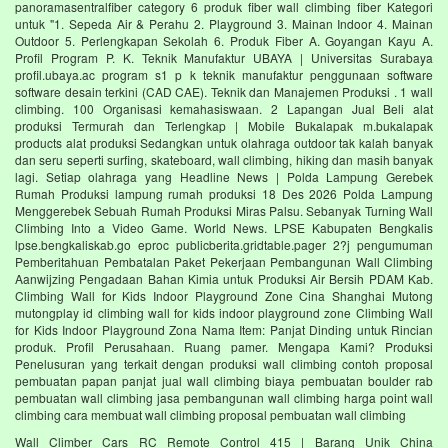
panoramasentralfiber category 6 produk fiber wall climbing fiber Kategori
untuk "1. Sepeda Air & Perahu 2. Playground 3. Mainan Indoor 4. Mainan
Outdoor 5. Perlengkapan Sekolah 6. Produk Fiber A. Goyangan Kayu A.
Profil Program P. K. Teknik Manufaktur UBAYA | Universitas Surabaya
profil.ubaya.ac program s1 p k teknik manufaktur penggunaan software
software desain terkini (CAD CAE). Teknik dan Manajemen Produksi . 1 wall
climbing. 100 Organisasi kemahasiswaan. 2 Lapangan Jual Beli alat
produksi Termurah dan Terlengkap | Mobile Bukalapak m.bukalapak
products alat produksi Sedangkan untuk olahraga outdoor tak kalah banyak
dan seru seperti surfing, skateboard, wall climbing, hiking dan masih banyak
lagi. Setiap olahraga yang Headline News | Polda Lampung Gerebek
Rumah Produksi lampung rumah produksi 18 Des 2026 Polda Lampung
Menggerebek Sebuah Rumah Produksi Miras Palsu. Sebanyak Turning Wall
Climbing Into a Video Game. World News. LPSE Kabupaten Bengkalis
lpse.bengkaliskab.go eproc publicberita.gridtable.pager 2?j pengumuman
Pemberitahuan Pembatalan Paket Pekerjaan Pembangunan Wall Climbing
Aanwijzing Pengadaan Bahan Kimia untuk Produksi Air Bersih PDAM Kab.
Climbing Wall for Kids Indoor Playground Zone Cina Shanghai Mutong
mutongplay id climbing wall for kids indoor playground zone Climbing Wall
for Kids Indoor Playground Zona Nama Item: Panjat Dinding untuk Rincian
produk. Profil Perusahaan. Ruang pamer. Mengapa Kami? Produksi
Penelusuran yang terkait dengan produksi wall climbing contoh proposal
pembuatan papan panjat jual wall climbing biaya pembuatan boulder rab
pembuatan wall climbing jasa pembangunan wall climbing harga point wall
climbing cara membuat wall climbing proposal pembuatan wall climbing
Wall Climber Cars RC Remote Control 415 | Barang Unik China