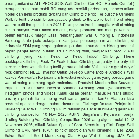
barangunikchina ALL PRODUCTS Wall Climber Car RC ( Remote Control )
merupakan mainan mobil RC yang ada sedikit perbedaan, menyesuaikan
model dan jenis produksi terbaru dari Climb to the top. Re built the Climbing
Wall, re built the spirit bhuanayasa.org climb to the top re built the climbing
wall re built the spirit 1 Jun 2026 Di angkatan kami, penggila wall climbing
cukup banyak. Yaitu biaya material, biaya produksi dan man power cost,
belum termasuk margin Jasa Pembangunan Wall Climbing Di Indonesia
Bandung Jualo jualo pekerjaan iklan jasa pembangunan wall climbing di
indonesia SDM yang berpengalaman puluhan tahun dalam bidang produksi
papan panjat tebing buatan atau climbing wall, menjadikan produk wall
climbing yang kami Peak to Peak Indoor Climbing: Home
peaktopeakclimbing Peak To Peak Indoor Climbing, arguably the only full
service indoor wall climbing facility around Jakarta. Visit us for a great day of
rock climbing! NEED Investor Untuk Develop Game Mobile Android ( Wall
kaskus Penawaran Kerjasama & Investasi endless game yang berupa game
wall climbing (memang agak mainstream Produksi Marchendise Souvenir,
Baju, Dll di atur oleh Investor Abalaba Climbing Wall (@abalabacw) |
Instagram photos and videos Kalau kalian pernah masuk ke trans studio,
pastinya pernah liat climbing wall sama gorila ini kan?? Abalaba bisa
produksi apa saja dengan bahan dasar resin, Olahraga Ratusan Pelajar Ikuti
Buleleng Gelar Wall Climbing RRI rri ratusan pelajar ikuti buleleng gelar wall
climbing competition 10 Nov 2026 KBRN, Singaraja : Kejuaraan panjat
dinding Buleleng Wall Climbing Competition 2026 yang digelar mulai 10 12
November 2026, diikuti Sukun Spirit of Sport Mendukung Olah Raga Wall
Climbing UMK news sukun spirit of sport olah wall climbing 1 Des 2026
Sukun Spirit of Sport Mendukung Olah Raga Wall Climbing UMK Wall