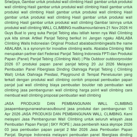
Sriwijaya, Gambar untuk produksi wall climbing Hasil gambar untuk produksi
wall climbing Hasil gambar untuk produksi wall climbing Hasil gambar untuk
produksi wall climbing Hasil gambar untuk produksi wall climbing Hasil
gambar untuk produksi wall climbing Hasil gambar untuk produksi wall
climbing Hasil gambar untuk produksi wall climbing Gambar lainnya untuk
produksi wall climbing WALL CLIMBING mustikamountainers 21 Nov 2026 Hi
Guys Buat lo yang suka Panjat Tebing atau istilah keren nya Wall Climbing
yuk kita simak Artikel Panjat Tebing berikut ini Jangan ngaku ABALABA
Climbing Walls Indonesian Original Product abalabaclimbingwalls the name
ABALABA, is a synonym for inovative climbing walls. Abalaba Climbing Wall
merupakan partner dari Federasi Panjat Tebing Indonesia FPTI dan Produksi
Papan (Panel) Panjat Tebing (Climbing Wall) | Pita Outdoor outdoorprovider
2026 07 produksi papan panel panjat tebing 20 Jul 2026 Melayani
Pembuatan Panel Fiberglass Dinding Olahraga Panjat Tebing ( Climbing
Wall) Untuk Olahraga Prestasi, Playground di Tempat Penelusuran yang
terkait dengan produksi wall climbing contoh proposal pembuatan papan
panjat jual wall climbing biaya pembuatan boulder rab pembuatan wall
climbing jasa pembangunan wall climbing harga point wall climbing cara
membuat wall climbing proposal pembuatan wall climbing
JASA PRODUKSI DAN PEMBANGUNAN WALL CLIMBING
jasapembangunanwahanaoutbound jasa produksi dan pembangunan 13
Apr 2026 JASA PRODUKSI DAN PEMBANGUNAN WALL CLIMBING. Kami
melayani Jasa Pembangunan Wall Climbing untuk seluruh wilayah Jasa
Pembuatan Papan Panjat | SKY ROPE | Jasa pembersih kaca skyrope 2026
03 jasa pembuatan papan panjat 2 Mar 2026 Jasa Pembuatan Papan
Panjat. Skyrope Indonesia melayani pembuatan panel fiberglass dinding