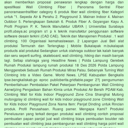
akan memberikan proposal penawaran lengkap dengan harga dan
spesifikasi Wall Climbing Fiber | Panorama Sentral Fiber
panoramasentralfiber category 6 produk fiber wall climbing fiber Kategori
untuk "1. Sepeda Air & Perahu 2. Playground 3. Mainan Indoor 4. Mainan
Outdoor 5. Perlengkapan Sekolah 6. Produk Fiber A. Goyangan Kayu A.
Profil Program P. K. Teknik Manufaktur UBAYA | Universitas Surabaya
profil.ubaya.ac program s1 p k teknik manufaktur penggunaan software
software desain terkini (CAD CAE). Teknik dan Manajemen Produksi . 1 wall
climbing. 100 Organisasi kemahasiswaan. 2 Lapangan Jual Beli alat
produksi Termurah dan Terlengkap | Mobile Bukalapak m.bukalapak
products alat produksi Sedangkan untuk olahraga outdoor tak kalah banyak
dan seru seperti surfing, skateboard, wall climbing, hiking dan masih banyak
lagi. Setiap olahraga yang Headline News | Polda Lampung Gerebek
Rumah Produksi lampung rumah produksi 18 Des 2026 Polda Lampung
Menggerebek Sebuah Rumah Produksi Miras Palsu. Sebanyak Turning Wall
Climbing Into a Video Game. World News. LPSE Kabupaten Bengkalis
lpse.bengkaliskab.go eproc publicberita.gridtable.pager 2?j pengumuman
Pemberitahuan Pembatalan Paket Pekerjaan Pembangunan Wall Climbing
Aanwijzing Pengadaan Bahan Kimia untuk Produksi Air Bersih PDAM Kab.
Climbing Wall for Kids Indoor Playground Zone Cina Shanghai Mutong
mutongplay id climbing wall for kids indoor playground zone Climbing Wall
for Kids Indoor Playground Zona Nama Item: Panjat Dinding untuk Rincian
produk. Profil Perusahaan. Ruang pamer. Mengapa Kami? Produksi
Penelusuran yang terkait dengan produksi wall climbing contoh proposal
pembuatan papan panjat jual wall climbing biaya pembuatan boulder rab
pembuatan wall climbing jasa pembangunan wall climbing harga point wall