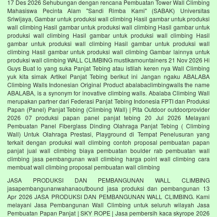
17 Des 2026 Sehubungan dengan rencana Pembuatan Tower Wall Climbing
Mahasiswa Pecinta Alam "Sandi Rimba Kami" (SABAK) Universitas
Sriwijaya, Gambar untuk produksi wall climbing Hasil gambar untuk produksi
wall climbing Hasil gambar untuk produksi wall climbing Hasil gambar untuk
produksi wall climbing Hasil gambar untuk produksi wall climbing Hasil
gambar untuk produksi wall climbing Hasil gambar untuk produksi wall
climbing Hasil gambar untuk produksi wall climbing Gambar lainnya untuk
produksi wall climbing WALL CLIMBING mustikamountainers 21 Nov 2026 Hi
Guys Buat lo yang suka Panjat Tebing atau istilah keren nya Wall Climbing
yuk kita simak Artikel Panjat Tebing berikut ini Jangan ngaku ABALABA
Climbing Walls Indonesian Original Product abalabaclimbingwalls the name
ABALABA, is a synonym for inovative climbing walls. Abalaba Climbing Wall
merupakan partner dari Federasi Panjat Tebing Indonesia FPTI dan Produksi
Papan (Panel) Panjat Tebing (Climbing Wall) | Pita Outdoor outdoorprovider
2026 07 produksi papan panel panjat tebing 20 Jul 2026 Melayani
Pembuatan Panel Fiberglass Dinding Olahraga Panjat Tebing ( Climbing
Wall) Untuk Olahraga Prestasi, Playground di Tempat Penelusuran yang
terkait dengan produksi wall climbing contoh proposal pembuatan papan
panjat jual wall climbing biaya pembuatan boulder rab pembuatan wall
climbing jasa pembangunan wall climbing harga point wall climbing cara
membuat wall climbing proposal pembuatan wall climbing
JASA PRODUKSI DAN PEMBANGUNAN WALL CLIMBING
jasapembangunanwahanaoutbound jasa produksi dan pembangunan 13
Apr 2026 JASA PRODUKSI DAN PEMBANGUNAN WALL CLIMBING. Kami
melayani Jasa Pembangunan Wall Climbing untuk seluruh wilayah Jasa
Pembuatan Papan Panjat | SKY ROPE | Jasa pembersih kaca skyrope 2026