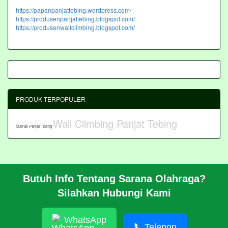
https://papanpanjattebing.wordpress.com/
https://produsenpanjattebing.blogspot.com/
https://produsenwallclimbing.blogspot.com/
PRODUK TERPOPULER
Wall Climbing Panjat Tebing
Matras Panjat Tebing
Butuh Info Tentang Sarana Olahraga?
BERANDA
Silahkan Hubungi Kami
PROFIL
CARA PESAN
ARTIKEL
WhatsApp
HUBUNGI KAMI
📞
Telepon