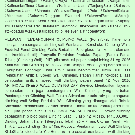
#KalimantanTengah #PalangkaRaya #KalimantanSelatan #Banjarmasin
#KalimantanTimur #Samarinda #KalimantanUtara #TanjungSelor #Sulawesi
#SulawesiUtara #Manado #SulawesiTengah #Palu #SulawesiSelatan
#Makassar #SulawesiTenggara #Kendari #SulawesiBarat #Mamuju
#Gorontalo #SundaKecil #Bali #Denpasar #NusaTenggaraTimur #Kupang
#NusaTenggaraBarat #Mataram #lombok #tokopedia #bukalapak #olx
#tokobagus #kaskus #alibaba #blibli #elevenia #indonetwork
MELAYANI PEMBANGUNAN CLIMBING WALL (Konstruksi, Panel pita
melayanipembangunanclimbingwall Pembuatan Konstruksi Climbing Wall,;
Produksi Panel Climbing Walls Berbahan Biberglass (flat, kontur, diamond
cut, kombinasi, dll); Penyedia Peralatan Produksi Papan (Panel) Panjat
Tebing (Climbing Wall) | PITA pita produksi papan panjat tebing 31 Agt 2026
Kami dari Pita Climbing Walls (CV. Pita Delapan Abadi) yang berdomisili di
Kabupaten Ponorogo Jawa Timur selalu berkomitmen untuk Jual Jasa
Pembuatan Artificial Speed Wall Climbing, Papan Panjat tokopedia jasa
pembuatan artificial speed wall climbing papan panel 12 Nov 2026
ARTIFICIAL SPEED WALL CLIMBING ZAP Service, Memberikan layanan
pembuatan dan juga pembangunan Wall Climbing yang berbahan
Pembangunan Climbing Wall Tabula Adventure tabula adv pembangunan
climbing wall Setiap Produksi Wall Climbing yang dibangun oleh Tabula
Adventure, memberikan Garansi selama 1 tahun untuk produk panel resin
blok, jika pecah akan SPESIFIKASI PANJAT DINDING ~ tower climbing
papanpanjat p blog page Dinding Lead : 3 M x 12 M : Rp. 144.000.000, .
Dinding. Bahan : Panel Fiberglass. Tebal : ±6 – 7 mm. Ukuran Panel : Min.
1m². Lintasan dinding : 3m x 18m. Proposal Pembuatan Tower Wall Climbing
SlideShare slideshare YoelHendrawan proposal pembuatan wall climbing