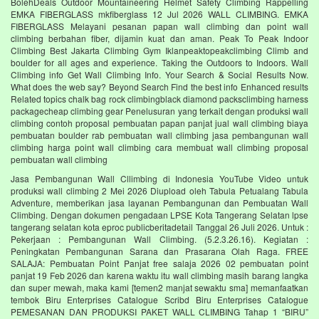
BolehDeals Outdoor Mountaineering Helmet Safety Climbing Rappelling
EMKA FIBERGLASS mkfiberglass 12 Jul 2026 WALL CLIMBING. EMKA
FIBERGLASS Melayani pesanan papan wall climbing dan point wall
climbing berbahan fiber, dijamin kuat dan aman. Peak To Peak Indoor
Climbing Best Jakarta Climbing Gym‎ Iklanpeaktopeakclimbing Climb and
boulder for all ages and experience. Taking the Outdoors to Indoors. Wall
Climbing‎ info Get Wall Climbing Info. Your Search & Social Results Now.
What does the web say? Beyond Search Find the best info Enhanced results
Related topics chalk bag rock climbingblack diamond packsclimbing harness
packagecheap climbing gear Penelusuran yang terkait dengan produksi wall
climbing contoh proposal pembuatan papan panjat jual wall climbing biaya
pembuatan boulder rab pembuatan wall climbing jasa pembangunan wall
climbing harga point wall climbing cara membuat wall climbing proposal
pembuatan wall climbing
Jasa Pembangunan Wall Cllimbing di Indonesia YouTube Video untuk
produksi wall climbing 2 Mei 2026 Diupload oleh Tabula Petualang Tabula
Adventure, memberikan jasa layanan Pembangunan dan Pembuatan Wall
Climbing. Dengan dokumen pengadaan LPSE Kota Tangerang Selatan lpse
tangerang selatan kota eproc publicberitadetail Tanggal 26 Juli 2026. Untuk :
Pekerjaan : Pembangunan Wall Climbing. (5.2.3.26.16). Kegiatan :
Peningkatan Pembangunan Sarana dan Prasarana Olah Raga. FREE
SALAJA: Pembuatan Point Panjat free salaja 2026 02 pembuatan point
panjat 19 Feb 2026 dan karena waktu itu wall climbing masih barang langka
dan super mewah, maka kami [temen2 manjat sewaktu sma] memanfaatkan
tembok Biru Enterprises Catalogue Scribd Biru Enterprises Catalogue
PEMESANAN DAN PRODUKSI PAKET WALL CLIMBING Tahap 1 “BIRU”