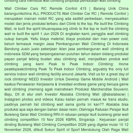
climbing cara membuat wall climbing proposal pembuatan wall climbing
Wall Climber Cars RC Remote Control 415 | Barang Unik China
barangunikchina ALL PRODUCTS Wall Climber Car RC ( Remote Control )
merupakan mainan mobil RC yang ada sedikit perbedaan, menyesuaikan
model dan jenis produksi terbaru dari Climb to the top. Re built the Climbing
Wall, re built the spirit bhuanayasa.org climb to the top re built the climbing
wall re built the spirit 1 Jun 2026 Di angkatan kami, penggila wall climbing
cukup banyak. Yaitu biaya material, biaya produksi dan man power cost,
belum termasuk margin Jasa Pembangunan Wall Climbing Di Indonesia
Bandung Jualo jualo pekerjaan iklan jasa pembangunan wall climbing di
indonesia SDM yang berpengalaman puluhan tahun dalam bidang produksi
papan panjat tebing buatan atau climbing wall, menjadikan produk wall
climbing yang kami Peak to Peak Indoor Climbing: Home
peaktopeakclimbing Peak To Peak Indoor Climbing, arguably the only full
service indoor wall climbing facility around Jakarta. Visit us for a great day of
rock climbing! NEED Investor Untuk Develop Game Mobile Android ( Wall
kaskus Penawaran Kerjasama & Investasi endless game yang berupa game
wall climbing (memang agak mainstream Produksi Marchendise Souvenir,
Baju, Dll di atur oleh Investor Abalaba Climbing Wall (@abalabacw) |
Instagram photos and videos Kalau kalian pernah masuk ke trans studio,
pastinya pernah liat climbing wall sama gorila ini kan?? Abalaba bisa
produksi apa saja dengan bahan dasar resin, Olahraga Ratusan Pelajar Ikuti
Buleleng Gelar Wall Climbing RRI rri ratusan pelajar ikuti buleleng gelar wall
climbing competition 10 Nov 2026 KBRN, Singaraja : Kejuaraan panjat
dinding Buleleng Wall Climbing Competition 2026 yang digelar mulai 10 12
November 2026, diikuti Sukun Spirit of Sport Mendukung Olah Raga Wall