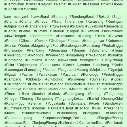
#Pembuatan #Pusat #Tempat #Alamat #Ukuran #Nasional #Internasional
#Spesifikasi #Desain
kami melayani #JawaBarat #Bandung #BandungBarat #Bekasi #Bogor
#Ciamis #Cianjur #Cirebon #Garut #Indramayu #Karawang #Kuningan
#Majalengka #Pangandaran #Purwakarta #Subang #Sukabumi #Sumedang
#Banjar #Bekasi #Cimahi #Cirebon #Depok #Sukabumi #Tasikmalaya
#JawaTengah #Banjarnegara #Banyumas #Batang #Blora #Boyolali
#Brebes #Cilacap #Demak #Grobogan #Jepara #Karanganyar #Kebumen
#Klaten #Kudus #Magelang #Pati #Pekalongan #Pemalang #Purbalingga
#Purworejo #Rembang #Semarang #Sragen #Sukoharjo #Tegal
#Temanggung #Wonogiri #Wonosobo #Magelang #Pekalongan #Salatiga
#Semarang #Surakarta #Tegal #JawaTimur #Bangkalan #Banyuwangi
#Blitar #Bojonegoro #Bondowoso #Gresik #Jember #Jombang #Kediri
#Lamongan #Lumajang #Madiun #Magetan #Malang #Mojokerto #Nganjuk
#Ngawi #Pacitan #Pamekasan #Pasuruan #Ponorogo #Probolinggo
#Sampang #Sidoarjo #Situbondo #Sumenep #Sumenep #Tuban
#Tulungagung #Batu #Blitar #Malang #Mojokerto #Pasuruan #Probolinggo
#Surabaya #Jakarta #KepulauanSeribu #Jakarta #Barat #Pusat #Selatan
#Timur #Utara #banten #Lebak #Pandeglang #Serang #Tangerang
#Cilegon #Serang #Tangerang #TangerangSelatan #Bantul #GunungKidul
#KulonProgo #Sleman #Yogyakarta #Sumatera #Aceh #BandaAceh
#SumateraUtara #Medan #SumateraBarat #Padang #Riau #Pekanbaru
#Jambi #SumateraSelatan #Palembang #Bengkulu #Lampung
#BandarLampung #KepulauanBangkaBelitung #PangkalPinang
#KepulauanRiau #TanjungPinang #Kalimatan #KalimantanBarat #Pontianak