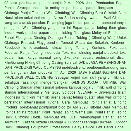
03 jasa pembuatan papan panjat 2 Mar 2026 Jasa Pembuatan Papan
Panjat. Skyrope Indonesia melayani pembuatan panel fiberglass dinding
Olahraga Panjat Tebing ( Wall Climbing) Wall Climbing Baru Sekolah Alam
Nurul Islam sekolahalamjogja News Sudah saatnya wahana Wall Climbing
yang lama untuk pensiun. Disamping juga belum permanen pembuatannya,
pengganti Wall Climbing yang baru ini Papan panjat tebing fiber glass
indonetwork product papan panjat tebing fiber glass Melayani Pembuatan
Panel Fiberglass Dinding Olahraga Panjat Tebing ( Climbing Wall) Untuk
Olahraga Prestasi, Playground di Tempat Wisata dan Sekolah, Kuntono |
Facebook id id.facebook toke.climbing Tentang Kuntono. Pekerjaan.
Federasi Panjat Tebing Indonesia Toke wall dinding panjat produksi toke
adalah hasil karya manual yang dikerjakan secara profesional. disain
FilmGunung Hiking Climbing Caving Survival DVD's JASA PEMBANGUNAN
DAN PRODUKSI WALL CLIMBING mobileadventureoutboundbandung jasa
pembangunan dan produksi 17 Apr 2026 JASA PEMBANGUNAN DAN
PRODUKSI WALL CLIMBING. Sebagai wujud dari skill yang dimiliki dan
sekaligus rasa ingin mengembangkan KAMPUS JOGJA : UII Miliki Wall
Climbing Standar Internasional solopos kampus jogja uii miliki wall climbing
standar internasional 9 Mei 2026 Solopos, SLEMAN – Universitas Islam
Indonesia (UII) kini memiliki arena panjat tebing buatan atau wall climbing
berstandar internasional Tutorial Cara Membuat Point Panjat Dinding
Produksi pointpanjat pointpanjat blog 24 Apr 2026 Tutorial Cara Membuat
Point Panjat,Produsen Point Panjat Tebing Warna Biru Point Panjat Tebing
Rock Climbing Holds, membuat wall Jual Perlengkapan Panjat Tebing
Termurah | Lazada lazada Olahraga & Outdoor Olahraga Rekreasi Outdoor
Rock Climbing Equipment Professional Belay Device Left Hand Rope .