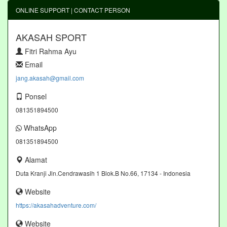
ONLINE SUPPORT | CONTACT PERSON
AKASAH SPORT
Fitri Rahma Ayu
Email
jang.akasah@gmail.com
Ponsel
081351894500
WhatsApp
081351894500
Alamat
Duta Kranji Jln.Cendrawasih 1 Blok.B No.66, 17134 - Indonesia
Website
https://akasahadventure.com/
Website