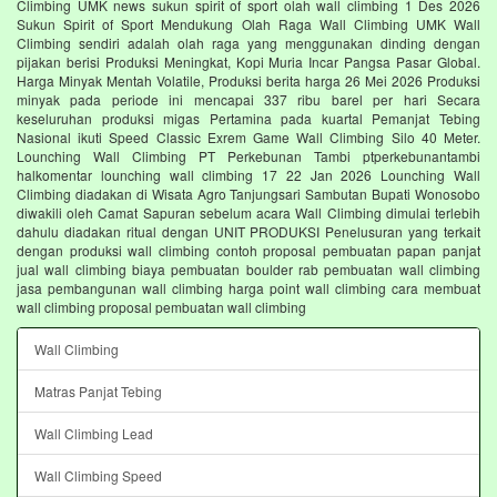
Climbing UMK news sukun spirit of sport olah wall climbing 1 Des 2026
Sukun Spirit of Sport Mendukung Olah Raga Wall Climbing UMK Wall
Climbing sendiri adalah olah raga yang menggunakan dinding dengan
pijakan berisi Produksi Meningkat, Kopi Muria Incar Pangsa Pasar Global.
Harga Minyak Mentah Volatile, Produksi berita harga 26 Mei 2026 Produksi
minyak pada periode ini mencapai 337 ribu barel per hari Secara
keseluruhan produksi migas Pertamina pada kuartal Pemanjat Tebing
Nasional ikuti Speed Classic Exrem Game Wall Climbing Silo 40 Meter.
Lounching Wall Climbing PT Perkebunan Tambi ptperkebunantambi
halkomentar lounching wall climbing 17 22 Jan 2026 Lounching Wall
Climbing diadakan di Wisata Agro Tanjungsari Sambutan Bupati Wonosobo
diwakili oleh Camat Sapuran sebelum acara Wall Climbing dimulai terlebih
dahulu diadakan ritual dengan UNIT PRODUKSI Penelusuran yang terkait
dengan produksi wall climbing contoh proposal pembuatan papan panjat
jual wall climbing biaya pembuatan boulder rab pembuatan wall climbing
jasa pembangunan wall climbing harga point wall climbing cara membuat
wall climbing proposal pembuatan wall climbing
Wall Climbing
Matras Panjat Tebing
Wall Climbing Lead
Wall Climbing Speed