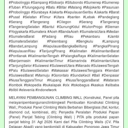
#Probolinggo #Sampang #Sidoarjo #Situbondo #Sumenep #Sumenep
#Tuban #Tulungagung #Batu #Blitar #Malang #Mojokerto #Pasuruan
#Probolinggo #Surabaya #Jakarta #KepulauanSeribu #Jakarta #Barat
#Pusat #Selatan #Timur #Utara #banten #Lebak #Pandeglang
#Serang #Tangerang #Cilegon #Serang #Tangerang
#TangerangSelatan #Bantul #GunungKidul #KulonProgo #Sleman
#Yogyakarta #Sumatera #Aceh #BandaAceh #SumateraUtara #Medan
#SumateraBarat #Padang #Riau #Pekanbaru #Jambi
#SumateraSelatan #Palembang #Bengkulu #Lampung
#BandarLampung #KepulauanBangkaBelitung #PangkalPinang
#KepulauanRiau #TanjungPinang #Kalimatan #KalimantanBarat
#Pontianak #KalimantanTengah #PalangkaRaya #KalimantanSelatan
#Banjarmasin #KalimantanTimur #Samarinda #KalimantanUtara
#TanjungSelor #Sulawesi #SulawesiUtara #Manado #SulawesiTengah
#Palu #SulawesiSelatan #Makassar #SulawesiTenggara #Kendari
#SulawesiBarat #Mamuju #Gorontalo #SundaKecil #Bali #Denpasar
#NusaTenggaraTimur #Kupang #NusaTenggaraBarat #Mataram
#lombok #tokopedia #bukalapak #olx #tokobagus #kaskus #alibaba
#blibli #elevenia #indonetwork
MELAYANI PEMBANGUNAN CLIMBING WALL (Konstruksi, Panel pita
melayanipembangunanclimbingwall Pembuatan Konstruksi Climbing
Wall,; Produksi Panel Climbing Walls Berbahan Biberglass (flat, kontur,
diamond cut, kombinasi, dll); Penyedia Peralatan Produksi Papan
(Panel) Panjat Tebing (Climbing Wall) | PITA pita produksi papan
panjat tebing 31 Agt 2026 Kami dari Pita Climbing Walls (CV. Pita
Delapan Abadi) yang berdomisili di Kabupaten Ponorogo Jawa Timur