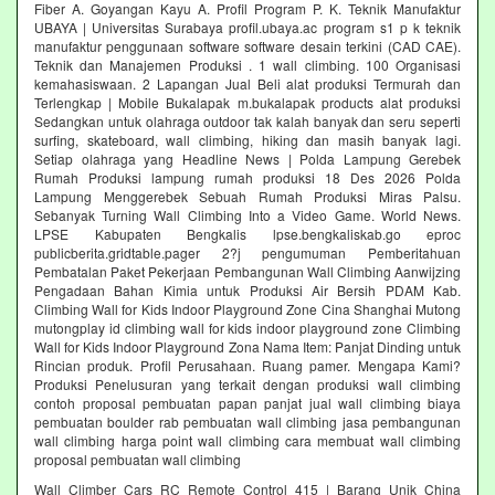
Fiber A. Goyangan Kayu A. Profil Program P. K. Teknik Manufaktur
UBAYA | Universitas Surabaya profil.ubaya.ac program s1 p k teknik
manufaktur penggunaan software software desain terkini (CAD CAE).
Teknik dan Manajemen Produksi . 1 wall climbing. 100 Organisasi
kemahasiswaan. 2 Lapangan Jual Beli alat produksi Termurah dan
Terlengkap | Mobile Bukalapak m.bukalapak products alat produksi
Sedangkan untuk olahraga outdoor tak kalah banyak dan seru seperti
surfing, skateboard, wall climbing, hiking dan masih banyak lagi.
Setiap olahraga yang Headline News | Polda Lampung Gerebek
Rumah Produksi lampung rumah produksi 18 Des 2026 Polda
Lampung Menggerebek Sebuah Rumah Produksi Miras Palsu.
Sebanyak Turning Wall Climbing Into a Video Game. World News.
LPSE Kabupaten Bengkalis lpse.bengkaliskab.go eproc
publicberita.gridtable.pager 2?j pengumuman Pemberitahuan
Pembatalan Paket Pekerjaan Pembangunan Wall Climbing Aanwijzing
Pengadaan Bahan Kimia untuk Produksi Air Bersih PDAM Kab.
Climbing Wall for Kids Indoor Playground Zone Cina Shanghai Mutong
mutongplay id climbing wall for kids indoor playground zone Climbing
Wall for Kids Indoor Playground Zona Nama Item: Panjat Dinding untuk
Rincian produk. Profil Perusahaan. Ruang pamer. Mengapa Kami?
Produksi Penelusuran yang terkait dengan produksi wall climbing
contoh proposal pembuatan papan panjat jual wall climbing biaya
pembuatan boulder rab pembuatan wall climbing jasa pembangunan
wall climbing harga point wall climbing cara membuat wall climbing
proposal pembuatan wall climbing
Wall Climber Cars RC Remote Control 415 | Barang Unik China