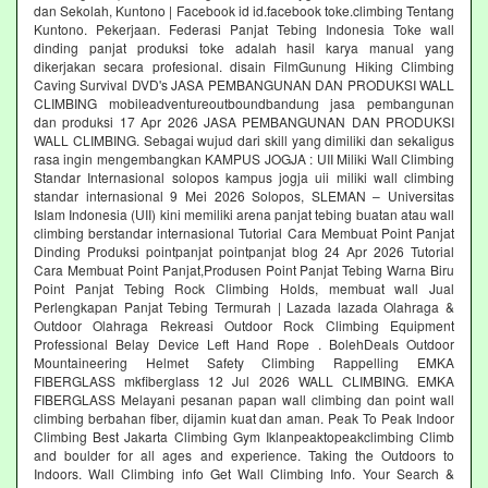
dan Sekolah, Kuntono | Facebook id id.facebook toke.climbing Tentang
Kuntono. Pekerjaan. Federasi Panjat Tebing Indonesia Toke wall
dinding panjat produksi toke adalah hasil karya manual yang
dikerjakan secara profesional. disain FilmGunung Hiking Climbing
Caving Survival DVD's JASA PEMBANGUNAN DAN PRODUKSI WALL
CLIMBING mobileadventureoutboundbandung jasa pembangunan
dan produksi 17 Apr 2026 JASA PEMBANGUNAN DAN PRODUKSI
WALL CLIMBING. Sebagai wujud dari skill yang dimiliki dan sekaligus
rasa ingin mengembangkan KAMPUS JOGJA : UII Miliki Wall Climbing
Standar Internasional solopos kampus jogja uii miliki wall climbing
standar internasional 9 Mei 2026 Solopos, SLEMAN – Universitas
Islam Indonesia (UII) kini memiliki arena panjat tebing buatan atau wall
climbing berstandar internasional Tutorial Cara Membuat Point Panjat
Dinding Produksi pointpanjat pointpanjat blog 24 Apr 2026 Tutorial
Cara Membuat Point Panjat,Produsen Point Panjat Tebing Warna Biru
Point Panjat Tebing Rock Climbing Holds, membuat wall Jual
Perlengkapan Panjat Tebing Termurah | Lazada lazada Olahraga &
Outdoor Olahraga Rekreasi Outdoor Rock Climbing Equipment
Professional Belay Device Left Hand Rope . BolehDeals Outdoor
Mountaineering Helmet Safety Climbing Rappelling EMKA
FIBERGLASS mkfiberglass 12 Jul 2026 WALL CLIMBING. EMKA
FIBERGLASS Melayani pesanan papan wall climbing dan point wall
climbing berbahan fiber, dijamin kuat dan aman. Peak To Peak Indoor
Climbing Best Jakarta Climbing Gym‎ Iklanpeaktopeakclimbing Climb
and boulder for all ages and experience. Taking the Outdoors to
Indoors. Wall Climbing‎ info Get Wall Climbing Info. Your Search &