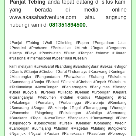
anda tepat datang di situs kami
Panjat Tebing
yang berada di media online
www.akasahadventure.com atau langsung
hubungi kami di
.
081351894500
#Panjat #Tebing #Wall #Climbing #Papan #Pengadaan #Jual
#Produksi #Produsen #Berkualitas #Murah #Bagus #Bergaransi
#Harga #Biaya #Pembuatan #Pusat #Tempat #Alamat #Ukuran
#Nasional #Internasional #Spesifikasi #Desain
kami melayani #JawaBarat #Bandung #BandungBarat #Bekasi #Bogor
#Ciamis #Cianjur #Cirebon #Garut #Indramayu #Karawang #Kuningan
#Majalengka #Pangandaran #Purwakarta #Subang #Sukabumi
#Sumedang #Banjar #Bekasi #Cimahi #Cirebon #Depok #Sukabumi
#Tasikmalaya #JawaTengah #Banjarnegara #Banyumas #Batang
#Blora #Boyolali #Brebes #Cilacap #Demak #Grobogan #Jepara
#Karanganyar #Kebumen #Klaten #Kudus #Magelang #Pati
#Pekalongan #Pemalang #Purbalingga #Purworejo #Rembang
#Semarang #Sragen #Sukoharjo #Tegal #Temanggung #Wonogiri
#Wonosobo #Magelang #Pekalongan #Salatiga #Semarang
#Surakarta #Tegal #JawaTimur #Bangkalan #Banyuwangi #Blitar
#Bojonegoro #Bondowoso #Gresik #Jember #Jombang #Kediri
#Lamongan #Lumajang #Madiun #Magetan #Malang #Mojokerto
#Nganjuk #Ngawi #Pacitan #Pamekasan #Pasuruan #Ponorogo