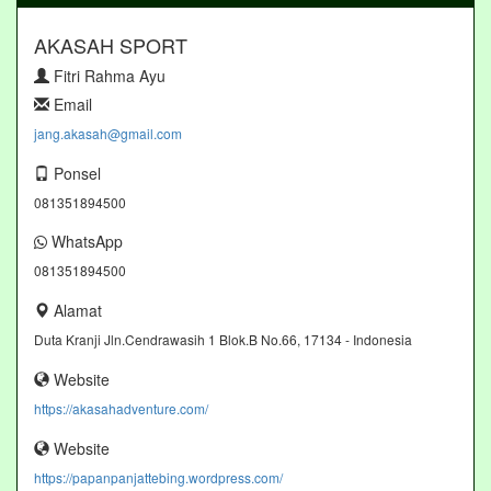
AKASAH SPORT
Fitri Rahma Ayu
Email
jang.akasah@gmail.com
Ponsel
081351894500
WhatsApp
081351894500
Alamat
Duta Kranji Jln.Cendrawasih 1 Blok.B No.66, 17134 - Indonesia
Website
https://akasahadventure.com/
Website
https://papanpanjattebing.wordpress.com/