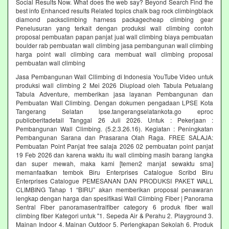
Social Results Now. What does the web say? Beyond Search Find the
best info Enhanced results Related topics chalk bag rock climbingblack
diamond packsclimbing harness packagecheap climbing gear
Penelusuran yang terkait dengan produksi wall climbing contoh
proposal pembuatan papan panjat jual wall climbing biaya pembuatan
boulder rab pembuatan wall climbing jasa pembangunan wall climbing
harga point wall climbing cara membuat wall climbing proposal
pembuatan wall climbing
Jasa Pembangunan Wall Cllimbing di Indonesia YouTube Video untuk
produksi wall climbing 2 Mei 2026 Diupload oleh Tabula Petualang
Tabula Adventure, memberikan jasa layanan Pembangunan dan
Pembuatan Wall Climbing. Dengan dokumen pengadaan LPSE Kota
Tangerang Selatan lpse.tangerangselatankota.go eproc
publicberitadetail Tanggal 26 Juli 2026. Untuk : Pekerjaan :
Pembangunan Wall Climbing. (5.2.3.26.16). Kegiatan : Peningkatan
Pembangunan Sarana dan Prasarana Olah Raga. FREE SALAJA:
Pembuatan Point Panjat free salaja 2026 02 pembuatan point panjat
19 Feb 2026 dan karena waktu itu wall climbing masih barang langka
dan super mewah, maka kami [temen2 manjat sewaktu sma]
memanfaatkan tembok Biru Enterprises Catalogue Scribd Biru
Enterprises Catalogue PEMESANAN DAN PRODUKSI PAKET WALL
CLIMBING Tahap 1 “BIRU” akan memberikan proposal penawaran
lengkap dengan harga dan spesifikasi Wall Climbing Fiber | Panorama
Sentral Fiber panoramasentralfiber category 6 produk fiber wall
climbing fiber Kategori untuk "1. Sepeda Air & Perahu 2. Playground 3.
Mainan Indoor 4. Mainan Outdoor 5. Perlengkapan Sekolah 6. Produk