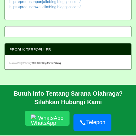
https://produsenpanjattebing.blogspot.com/
https://produsenwallclimbing.blogspot.com/
PRODUK TERPOPULER
Matras Panjat Tebing
Wall Climbing Panjat Tebing
Butuh Info Tentang Sarana Olahraga?
BERANDA
Silahkan Hubungi Kami
PROFIL
CARA PESAN
ARTIKEL
WhatsApp
HUBUNGI KAMI
📞
Telepon
Pembangunan Wall Climbing Di PPLP Banten