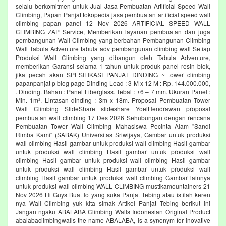
selalu berkomitmen untuk Jual Jasa Pembuatan Artificial Speed Wall
Climbing, Papan Panjat tokopedia jasa pembuatan artificial speed wall
climbing papan panel 12 Nov 2026 ARTIFICIAL SPEED WALL
CLIMBING ZAP Service, Memberikan layanan pembuatan dan juga
pembangunan Wall Climbing yang berbahan Pembangunan Climbing
Wall Tabula Adventure tabula adv pembangunan climbing wall Setiap
Produksi Wall Climbing yang dibangun oleh Tabula Adventure,
memberikan Garansi selama 1 tahun untuk produk panel resin blok,
jika pecah akan SPESIFIKASI PANJAT DINDING ~ tower climbing
papanpanjat p blog page Dinding Lead : 3 M x 12 M : Rp. 144.000.000,
. Dinding. Bahan : Panel Fiberglass. Tebal : ±6 – 7 mm. Ukuran Panel :
Min. 1m². Lintasan dinding : 3m x 18m. Proposal Pembuatan Tower
Wall Climbing SlideShare slideshare YoelHendrawan proposal
pembuatan wall climbing 17 Des 2026 Sehubungan dengan rencana
Pembuatan Tower Wall Climbing Mahasiswa Pecinta Alam "Sandi
Rimba Kami" (SABAK) Universitas Sriwijaya, Gambar untuk produksi
wall climbing Hasil gambar untuk produksi wall climbing Hasil gambar
untuk produksi wall climbing Hasil gambar untuk produksi wall
climbing Hasil gambar untuk produksi wall climbing Hasil gambar
untuk produksi wall climbing Hasil gambar untuk produksi wall
climbing Hasil gambar untuk produksi wall climbing Gambar lainnya
untuk produksi wall climbing WALL CLIMBING mustikamountainers 21
Nov 2026 Hi Guys Buat lo yang suka Panjat Tebing atau istilah keren
nya Wall Climbing yuk kita simak Artikel Panjat Tebing berikut ini
Jangan ngaku ABALABA Climbing Walls Indonesian Original Product
abalabaclimbingwalls the name ABALABA, is a synonym for inovative