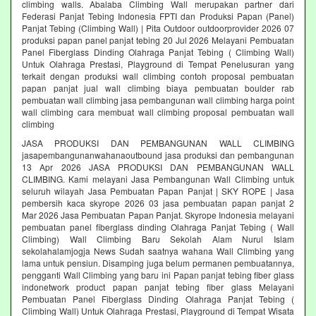
climbing walls. Abalaba Climbing Wall merupakan partner dari
Federasi Panjat Tebing Indonesia FPTI dan Produksi Papan (Panel)
Panjat Tebing (Climbing Wall) | Pita Outdoor outdoorprovider 2026 07
produksi papan panel panjat tebing 20 Jul 2026 Melayani Pembuatan
Panel Fiberglass Dinding Olahraga Panjat Tebing ( Climbing Wall)
Untuk Olahraga Prestasi, Playground di Tempat Penelusuran yang
terkait dengan produksi wall climbing contoh proposal pembuatan
papan panjat jual wall climbing biaya pembuatan boulder rab
pembuatan wall climbing jasa pembangunan wall climbing harga point
wall climbing cara membuat wall climbing proposal pembuatan wall
climbing
JASA PRODUKSI DAN PEMBANGUNAN WALL CLIMBING
jasapembangunanwahanaoutbound jasa produksi dan pembangunan
13 Apr 2026 JASA PRODUKSI DAN PEMBANGUNAN WALL
CLIMBING. Kami melayani Jasa Pembangunan Wall Climbing untuk
seluruh wilayah Jasa Pembuatan Papan Panjat | SKY ROPE | Jasa
pembersih kaca skyrope 2026 03 jasa pembuatan papan panjat 2
Mar 2026 Jasa Pembuatan Papan Panjat. Skyrope Indonesia melayani
pembuatan panel fiberglass dinding Olahraga Panjat Tebing ( Wall
Climbing) Wall Climbing Baru Sekolah Alam Nurul Islam
sekolahalamjogja News Sudah saatnya wahana Wall Climbing yang
lama untuk pensiun. Disamping juga belum permanen pembuatannya,
pengganti Wall Climbing yang baru ini Papan panjat tebing fiber glass
indonetwork product papan panjat tebing fiber glass Melayani
Pembuatan Panel Fiberglass Dinding Olahraga Panjat Tebing (
Climbing Wall) Untuk Olahraga Prestasi, Playground di Tempat Wisata