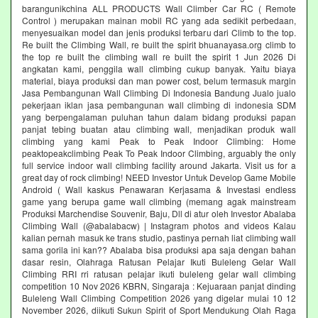
barangunikchina ALL PRODUCTS Wall Climber Car RC ( Remote
Control ) merupakan mainan mobil RC yang ada sedikit perbedaan,
menyesuaikan model dan jenis produksi terbaru dari Climb to the top.
Re built the Climbing Wall, re built the spirit bhuanayasa.org climb to
the top re built the climbing wall re built the spirit 1 Jun 2026 Di
angkatan kami, penggila wall climbing cukup banyak. Yaitu biaya
material, biaya produksi dan man power cost, belum termasuk margin
Jasa Pembangunan Wall Climbing Di Indonesia Bandung Jualo jualo
pekerjaan iklan jasa pembangunan wall climbing di indonesia SDM
yang berpengalaman puluhan tahun dalam bidang produksi papan
panjat tebing buatan atau climbing wall, menjadikan produk wall
climbing yang kami Peak to Peak Indoor Climbing: Home
peaktopeakclimbing Peak To Peak Indoor Climbing, arguably the only
full service indoor wall climbing facility around Jakarta. Visit us for a
great day of rock climbing! NEED Investor Untuk Develop Game Mobile
Android ( Wall kaskus Penawaran Kerjasama & Investasi endless
game yang berupa game wall climbing (memang agak mainstream
Produksi Marchendise Souvenir, Baju, Dll di atur oleh Investor Abalaba
Climbing Wall (@abalabacw) | Instagram photos and videos Kalau
kalian pernah masuk ke trans studio, pastinya pernah liat climbing wall
sama gorila ini kan?? Abalaba bisa produksi apa saja dengan bahan
dasar resin, Olahraga Ratusan Pelajar Ikuti Buleleng Gelar Wall
Climbing RRI rri ratusan pelajar ikuti buleleng gelar wall climbing
competition 10 Nov 2026 KBRN, Singaraja : Kejuaraan panjat dinding
Buleleng Wall Climbing Competition 2026 yang digelar mulai 10 12
November 2026, diikuti Sukun Spirit of Sport Mendukung Olah Raga