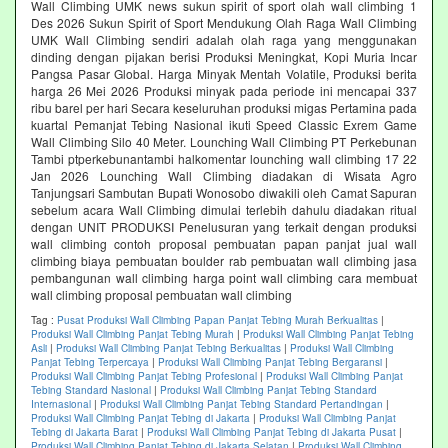
Wall Climbing UMK news sukun spirit of sport olah wall climbing 1
Des 2026 Sukun Spirit of Sport Mendukung Olah Raga Wall Climbing
UMK Wall Climbing sendiri adalah olah raga yang menggunakan
dinding dengan pijakan berisi Produksi Meningkat, Kopi Muria Incar
Pangsa Pasar Global. Harga Minyak Mentah Volatile, Produksi berita
harga 26 Mei 2026 Produksi minyak pada periode ini mencapai 337
ribu barel per hari Secara keseluruhan produksi migas Pertamina pada
kuartal Pemanjat Tebing Nasional ikuti Speed Classic Exrem Game
Wall Climbing Silo 40 Meter. Lounching Wall Climbing PT Perkebunan
Tambi ptperkebunantambi halkomentar lounching wall climbing 17 22
Jan 2026 Lounching Wall Climbing diadakan di Wisata Agro
Tanjungsari Sambutan Bupati Wonosobo diwakili oleh Camat Sapuran
sebelum acara Wall Climbing dimulai terlebih dahulu diadakan ritual
dengan UNIT PRODUKSI Penelusuran yang terkait dengan produksi
wall climbing contoh proposal pembuatan papan panjat jual wall
climbing biaya pembuatan boulder rab pembuatan wall climbing jasa
pembangunan wall climbing harga point wall climbing cara membuat
wall climbing proposal pembuatan wall climbing
Tag :
Pusat Produksi Wall Climbing Papan Panjat Tebing Murah Berkualitas
|
Produksi Wall Climbing Panjat Tebing Murah
|
Produksi Wall Climbing Panjat Tebing
Asli
|
Produksi Wall Climbing Panjat Tebing Berkualitas
|
Produksi Wall Climbing
Panjat Tebing Terpercaya
|
Produksi Wall Climbing Panjat Tebing Bergaransi
|
Produksi Wall Climbing Panjat Tebing Profesional
|
Produksi Wall Climbing Panjat
Tebing Standard Nasional
|
Produksi Wall Climbing Panjat Tebing Standard
Internasional
|
Produksi Wall Climbing Panjat Tebing Standard Pertandingan
|
Produksi Wall Climbing Panjat Tebing di Jakarta
|
Produksi Wall Climbing Panjat
Tebing di Jakarta Barat
|
Produksi Wall Climbing Panjat Tebing di Jakarta Pusat
|
Produksi Wall Climbing Panjat Tebing di Jakarta Selatan
|
Produksi Wall Climbing