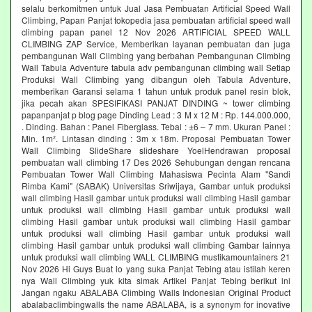
selalu berkomitmen untuk Jual Jasa Pembuatan Artificial Speed Wall
Climbing, Papan Panjat tokopedia jasa pembuatan artificial speed wall
climbing papan panel 12 Nov 2026 ARTIFICIAL SPEED WALL
CLIMBING ZAP Service, Memberikan layanan pembuatan dan juga
pembangunan Wall Climbing yang berbahan Pembangunan Climbing
Wall Tabula Adventure tabula adv pembangunan climbing wall Setiap
Produksi Wall Climbing yang dibangun oleh Tabula Adventure,
memberikan Garansi selama 1 tahun untuk produk panel resin blok,
jika pecah akan SPESIFIKASI PANJAT DINDING ~ tower climbing
papanpanjat p blog page Dinding Lead : 3 M x 12 M : Rp. 144.000.000,
. Dinding. Bahan : Panel Fiberglass. Tebal : ±6 – 7 mm. Ukuran Panel :
Min. 1m². Lintasan dinding : 3m x 18m. Proposal Pembuatan Tower
Wall Climbing SlideShare slideshare YoelHendrawan proposal
pembuatan wall climbing 17 Des 2026 Sehubungan dengan rencana
Pembuatan Tower Wall Climbing Mahasiswa Pecinta Alam "Sandi
Rimba Kami" (SABAK) Universitas Sriwijaya, Gambar untuk produksi
wall climbing Hasil gambar untuk produksi wall climbing Hasil gambar
untuk produksi wall climbing Hasil gambar untuk produksi wall
climbing Hasil gambar untuk produksi wall climbing Hasil gambar
untuk produksi wall climbing Hasil gambar untuk produksi wall
climbing Hasil gambar untuk produksi wall climbing Gambar lainnya
untuk produksi wall climbing WALL CLIMBING mustikamountainers 21
Nov 2026 Hi Guys Buat lo yang suka Panjat Tebing atau istilah keren
nya Wall Climbing yuk kita simak Artikel Panjat Tebing berikut ini
Jangan ngaku ABALABA Climbing Walls Indonesian Original Product
abalabaclimbingwalls the name ABALABA, is a synonym for inovative