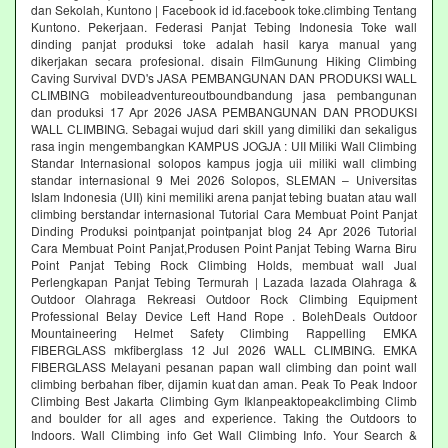
dan Sekolah, Kuntono | Facebook id id.facebook toke.climbing Tentang
Kuntono. Pekerjaan. Federasi Panjat Tebing Indonesia Toke wall
dinding panjat produksi toke adalah hasil karya manual yang
dikerjakan secara profesional. disain FilmGunung Hiking Climbing
Caving Survival DVD's JASA PEMBANGUNAN DAN PRODUKSI WALL
CLIMBING mobileadventureoutboundbandung jasa pembangunan
dan produksi 17 Apr 2026 JASA PEMBANGUNAN DAN PRODUKSI
WALL CLIMBING. Sebagai wujud dari skill yang dimiliki dan sekaligus
rasa ingin mengembangkan KAMPUS JOGJA : UII Miliki Wall Climbing
Standar Internasional solopos kampus jogja uii miliki wall climbing
standar internasional 9 Mei 2026 Solopos, SLEMAN – Universitas
Islam Indonesia (UII) kini memiliki arena panjat tebing buatan atau wall
climbing berstandar internasional Tutorial Cara Membuat Point Panjat
Dinding Produksi pointpanjat pointpanjat blog 24 Apr 2026 Tutorial
Cara Membuat Point Panjat,Produsen Point Panjat Tebing Warna Biru
Point Panjat Tebing Rock Climbing Holds, membuat wall Jual
Perlengkapan Panjat Tebing Termurah | Lazada lazada Olahraga &
Outdoor Olahraga Rekreasi Outdoor Rock Climbing Equipment
Professional Belay Device Left Hand Rope . BolehDeals Outdoor
Mountaineering Helmet Safety Climbing Rappelling EMKA
FIBERGLASS mkfiberglass 12 Jul 2026 WALL CLIMBING. EMKA
FIBERGLASS Melayani pesanan papan wall climbing dan point wall
climbing berbahan fiber, dijamin kuat dan aman. Peak To Peak Indoor
Climbing Best Jakarta Climbing Gym‎ Iklanpeaktopeakclimbing Climb
and boulder for all ages and experience. Taking the Outdoors to
Indoors. Wall Climbing‎ info Get Wall Climbing Info. Your Search &