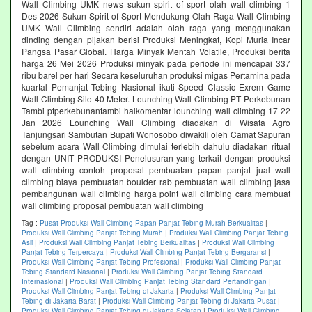
Wall Climbing UMK news sukun spirit of sport olah wall climbing 1
Des 2026 Sukun Spirit of Sport Mendukung Olah Raga Wall Climbing
UMK Wall Climbing sendiri adalah olah raga yang menggunakan
dinding dengan pijakan berisi Produksi Meningkat, Kopi Muria Incar
Pangsa Pasar Global. Harga Minyak Mentah Volatile, Produksi berita
harga 26 Mei 2026 Produksi minyak pada periode ini mencapai 337
ribu barel per hari Secara keseluruhan produksi migas Pertamina pada
kuartal Pemanjat Tebing Nasional ikuti Speed Classic Exrem Game
Wall Climbing Silo 40 Meter. Lounching Wall Climbing PT Perkebunan
Tambi ptperkebunantambi halkomentar lounching wall climbing 17 22
Jan 2026 Lounching Wall Climbing diadakan di Wisata Agro
Tanjungsari Sambutan Bupati Wonosobo diwakili oleh Camat Sapuran
sebelum acara Wall Climbing dimulai terlebih dahulu diadakan ritual
dengan UNIT PRODUKSI Penelusuran yang terkait dengan produksi
wall climbing contoh proposal pembuatan papan panjat jual wall
climbing biaya pembuatan boulder rab pembuatan wall climbing jasa
pembangunan wall climbing harga point wall climbing cara membuat
wall climbing proposal pembuatan wall climbing
Tag :
Pusat Produksi Wall Climbing Papan Panjat Tebing Murah Berkualitas
|
Produksi Wall Climbing Panjat Tebing Murah
|
Produksi Wall Climbing Panjat Tebing
Asli
|
Produksi Wall Climbing Panjat Tebing Berkualitas
|
Produksi Wall Climbing
Panjat Tebing Terpercaya
|
Produksi Wall Climbing Panjat Tebing Bergaransi
|
Produksi Wall Climbing Panjat Tebing Profesional
|
Produksi Wall Climbing Panjat
Tebing Standard Nasional
|
Produksi Wall Climbing Panjat Tebing Standard
Internasional
|
Produksi Wall Climbing Panjat Tebing Standard Pertandingan
|
Produksi Wall Climbing Panjat Tebing di Jakarta
|
Produksi Wall Climbing Panjat
Tebing di Jakarta Barat
|
Produksi Wall Climbing Panjat Tebing di Jakarta Pusat
|
Produksi Wall Climbing Panjat Tebing di Jakarta Selatan
|
Produksi Wall Climbing