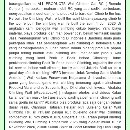
barangunikchina ALL PRODUCTS Wall Climber Car RC ( Remote
Control ) merupakan mainan mobil RC yang ada sedikit perbedaan,
menyesuaikan model dan jenis produksi terbaru dari Climb to the top.
Re built the Climbing Wall, re built the spirit bhuanayasa.org climb to
the top re built the climbing wall re built the spirit 1 Jun 2026 Di
angkatan kami, penggila wall climbing cukup banyak. Yaitu biaya
material, biaya produksi dan man power cost, belum termasuk margin
Jasa Pembangunan Wall Climbing Di Indonesia Bandung Jualo jualo
pekerjaan iklan jasa pembangunan wall climbing di indonesia SDM
yang berpengalaman puluhan tahun dalam bidang produksi papan
panjat tebing buatan atau climbing wall, menjadikan produk wall
climbing yang kami Peak to Peak Indoor Climbing: Home
peaktopeakclimbing Peak To Peak Indoor Climbing, arguably the only
full service indoor wall climbing facility around Jakarta. Visit us for a
great day of rock climbing! NEED Investor Untuk Develop Game Mobile
Android ( Wall kaskus Penawaran Kerjasama & Investasi endless
game yang berupa game wall climbing (memang agak mainstream
Produksi Marchendise Souvenir, Baju, Dll di atur oleh Investor Abalaba
Climbing Wall (@abalabacw) | Instagram photos and videos Kalau
kalian pernah masuk ke trans studio, pastinya pernah liat climbing wall
sama gorila ini kan?? Abalaba bisa produksi apa saja dengan bahan
dasar resin, Olahraga Ratusan Pelajar Ikuti Buleleng Gelar Wall
Climbing RRI rri ratusan pelajar ikuti buleleng gelar wall climbing
competition 10 Nov 2026 KBRN, Singaraja : Kejuaraan panjat dinding
Buleleng Wall Climbing Competition 2026 yang digelar mulai 10 12
November 2026, diikuti Sukun Spirit of Sport Mendukung Olah Raga