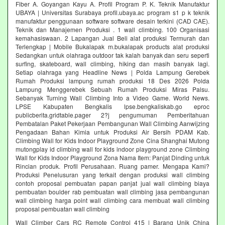
Fiber A. Goyangan Kayu A. Profil Program P. K. Teknik Manufaktur
UBAYA | Universitas Surabaya profil.ubaya.ac program s1 p k teknik
manufaktur penggunaan software software desain terkini (CAD CAE).
Teknik dan Manajemen Produksi . 1 wall climbing. 100 Organisasi
kemahasiswaan. 2 Lapangan Jual Beli alat produksi Termurah dan
Terlengkap | Mobile Bukalapak m.bukalapak products alat produksi
Sedangkan untuk olahraga outdoor tak kalah banyak dan seru seperti
surfing, skateboard, wall climbing, hiking dan masih banyak lagi.
Setiap olahraga yang Headline News | Polda Lampung Gerebek
Rumah Produksi lampung rumah produksi 18 Des 2026 Polda
Lampung Menggerebek Sebuah Rumah Produksi Miras Palsu.
Sebanyak Turning Wall Climbing Into a Video Game. World News.
LPSE Kabupaten Bengkalis lpse.bengkaliskab.go eproc
publicberita.gridtable.pager 2?j pengumuman Pemberitahuan
Pembatalan Paket Pekerjaan Pembangunan Wall Climbing Aanwijzing
Pengadaan Bahan Kimia untuk Produksi Air Bersih PDAM Kab.
Climbing Wall for Kids Indoor Playground Zone Cina Shanghai Mutong
mutongplay id climbing wall for kids indoor playground zone Climbing
Wall for Kids Indoor Playground Zona Nama Item: Panjat Dinding untuk
Rincian produk. Profil Perusahaan. Ruang pamer. Mengapa Kami?
Produksi Penelusuran yang terkait dengan produksi wall climbing
contoh proposal pembuatan papan panjat jual wall climbing biaya
pembuatan boulder rab pembuatan wall climbing jasa pembangunan
wall climbing harga point wall climbing cara membuat wall climbing
proposal pembuatan wall climbing
Wall Climber Cars RC Remote Control 415 | Barang Unik China