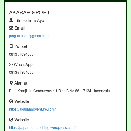
AKASAH SPORT
Fitri Rahma Ayu
Email
jang.akasah@gmail.com
Ponsel
081351894500
WhatsApp
081351894500
Alamat
Duta Kranji Jln.Cendrawasih 1 Blok.B No.66, 17134 - Indonesia
Website
https://akasahadventure.com/
Website
https://papanpanjattebing.wordpress.com/