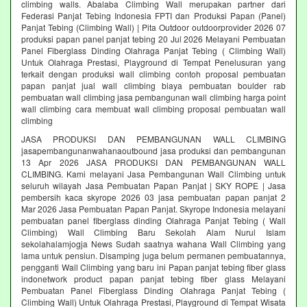
climbing walls. Abalaba Climbing Wall merupakan partner dari
Federasi Panjat Tebing Indonesia FPTI dan Produksi Papan (Panel)
Panjat Tebing (Climbing Wall) | Pita Outdoor outdoorprovider 2026 07
produksi papan panel panjat tebing 20 Jul 2026 Melayani Pembuatan
Panel Fiberglass Dinding Olahraga Panjat Tebing ( Climbing Wall)
Untuk Olahraga Prestasi, Playground di Tempat Penelusuran yang
terkait dengan produksi wall climbing contoh proposal pembuatan
papan panjat jual wall climbing biaya pembuatan boulder rab
pembuatan wall climbing jasa pembangunan wall climbing harga point
wall climbing cara membuat wall climbing proposal pembuatan wall
climbing
JASA PRODUKSI DAN PEMBANGUNAN WALL CLIMBING
jasapembangunanwahanaoutbound jasa produksi dan pembangunan
13 Apr 2026 JASA PRODUKSI DAN PEMBANGUNAN WALL
CLIMBING. Kami melayani Jasa Pembangunan Wall Climbing untuk
seluruh wilayah Jasa Pembuatan Papan Panjat | SKY ROPE | Jasa
pembersih kaca skyrope 2026 03 jasa pembuatan papan panjat 2
Mar 2026 Jasa Pembuatan Papan Panjat. Skyrope Indonesia melayani
pembuatan panel fiberglass dinding Olahraga Panjat Tebing ( Wall
Climbing) Wall Climbing Baru Sekolah Alam Nurul Islam
sekolahalamjogja News Sudah saatnya wahana Wall Climbing yang
lama untuk pensiun. Disamping juga belum permanen pembuatannya,
pengganti Wall Climbing yang baru ini Papan panjat tebing fiber glass
indonetwork product papan panjat tebing fiber glass Melayani
Pembuatan Panel Fiberglass Dinding Olahraga Panjat Tebing (
Climbing Wall) Untuk Olahraga Prestasi, Playground di Tempat Wisata