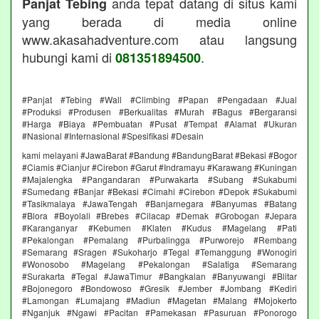
anda tepat datang di situs kami
Panjat Tebing
yang berada di media online
www.akasahadventure.com atau langsung
hubungi kami di
.
081351894500
#Panjat #Tebing #Wall #Climbing #Papan #Pengadaan #Jual
#Produksi #Produsen #Berkualitas #Murah #Bagus #Bergaransi
#Harga #Biaya #Pembuatan #Pusat #Tempat #Alamat #Ukuran
#Nasional #Internasional #Spesifikasi #Desain
kami melayani #JawaBarat #Bandung #BandungBarat #Bekasi #Bogor
#Ciamis #Cianjur #Cirebon #Garut #Indramayu #Karawang #Kuningan
#Majalengka #Pangandaran #Purwakarta #Subang #Sukabumi
#Sumedang #Banjar #Bekasi #Cimahi #Cirebon #Depok #Sukabumi
#Tasikmalaya #JawaTengah #Banjarnegara #Banyumas #Batang
#Blora #Boyolali #Brebes #Cilacap #Demak #Grobogan #Jepara
#Karanganyar #Kebumen #Klaten #Kudus #Magelang #Pati
#Pekalongan #Pemalang #Purbalingga #Purworejo #Rembang
#Semarang #Sragen #Sukoharjo #Tegal #Temanggung #Wonogiri
#Wonosobo #Magelang #Pekalongan #Salatiga #Semarang
#Surakarta #Tegal #JawaTimur #Bangkalan #Banyuwangi #Blitar
#Bojonegoro #Bondowoso #Gresik #Jember #Jombang #Kediri
#Lamongan #Lumajang #Madiun #Magetan #Malang #Mojokerto
#Nganjuk #Ngawi #Pacitan #Pamekasan #Pasuruan #Ponorogo