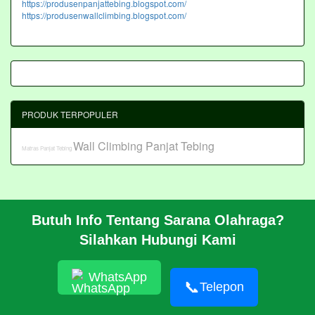
https://produsenpanjattebing.blogspot.com/
https://produsenwallclimbing.blogspot.com/
PRODUK TERPOPULER
Wall Climbing Panjat Tebing
Matras Panjat Tebing
Butuh Info Tentang Sarana Olahraga?
BERANDA
Silahkan Hubungi Kami
PROFIL
CARA PESAN
ARTIKEL
WhatsApp
HUBUNGI KAMI
📞
Telepon
Pembangunan Wall Climbing Di PPLP Banten