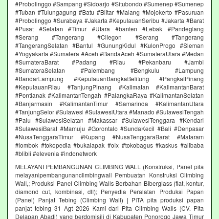
#Probolinggo #Sampang #Sidoarjo #Situbondo #Sumenep #Sumenep
#Tuban #Tulungagung #Batu #Blitar #Malang #Mojokerto #Pasuruan
#Probolinggo #Surabaya #Jakarta #KepulauanSeribu #Jakarta #Barat
#Pusat #Selatan #Timur #Utara #banten #Lebak #Pandeglang
#Serang #Tangerang #Cilegon #Serang #Tangerang
#TangerangSelatan #Bantul #GunungKidul #KulonProgo #Sleman
#Yogyakarta #Sumatera #Aceh #BandaAceh #SumateraUtara #Medan
#SumateraBarat #Padang #Riau #Pekanbaru #Jambi
#SumateraSelatan #Palembang #Bengkulu #Lampung
#BandarLampung #KepulauanBangkaBelitung #PangkalPinang
#KepulauanRiau #TanjungPinang #Kalimatan #KalimantanBarat
#Pontianak #KalimantanTengah #PalangkaRaya #KalimantanSelatan
#Banjarmasin #KalimantanTimur #Samarinda #KalimantanUtara
#TanjungSelor #Sulawesi #SulawesiUtara #Manado #SulawesiTengah
#Palu #SulawesiSelatan #Makassar #SulawesiTenggara #Kendari
#SulawesiBarat #Mamuju #Gorontalo #SundaKecil #Bali #Denpasar
#NusaTenggaraTimur #Kupang #NusaTenggaraBarat #Mataram
#lombok #tokopedia #bukalapak #olx #tokobagus #kaskus #alibaba
#blibli #elevenia #indonetwork
MELAYANI PEMBANGUNAN CLIMBING WALL (Konstruksi, Panel pita
melayanipembangunanclimbingwall Pembuatan Konstruksi Climbing
Wall,; Produksi Panel Climbing Walls Berbahan Biberglass (flat, kontur,
diamond cut, kombinasi, dll); Penyedia Peralatan Produksi Papan
(Panel) Panjat Tebing (Climbing Wall) | PITA pita produksi papan
panjat tebing 31 Agt 2026 Kami dari Pita Climbing Walls (CV. Pita
Delapan Abadi) yang berdomisili di Kabupaten Ponorogo Jawa Timur