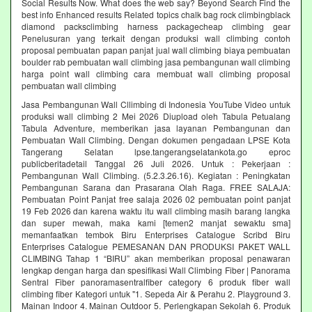
Social Results Now. What does the web say? Beyond Search Find the
best info Enhanced results Related topics chalk bag rock climbingblack
diamond packsclimbing harness packagecheap climbing gear
Penelusuran yang terkait dengan produksi wall climbing contoh
proposal pembuatan papan panjat jual wall climbing biaya pembuatan
boulder rab pembuatan wall climbing jasa pembangunan wall climbing
harga point wall climbing cara membuat wall climbing proposal
pembuatan wall climbing
Jasa Pembangunan Wall Cllimbing di Indonesia YouTube Video untuk
produksi wall climbing 2 Mei 2026 Diupload oleh Tabula Petualang
Tabula Adventure, memberikan jasa layanan Pembangunan dan
Pembuatan Wall Climbing. Dengan dokumen pengadaan LPSE Kota
Tangerang Selatan lpse.tangerangselatankota.go eproc
publicberitadetail Tanggal 26 Juli 2026. Untuk : Pekerjaan :
Pembangunan Wall Climbing. (5.2.3.26.16). Kegiatan : Peningkatan
Pembangunan Sarana dan Prasarana Olah Raga. FREE SALAJA:
Pembuatan Point Panjat free salaja 2026 02 pembuatan point panjat
19 Feb 2026 dan karena waktu itu wall climbing masih barang langka
dan super mewah, maka kami [temen2 manjat sewaktu sma]
memanfaatkan tembok Biru Enterprises Catalogue Scribd Biru
Enterprises Catalogue PEMESANAN DAN PRODUKSI PAKET WALL
CLIMBING Tahap 1 “BIRU” akan memberikan proposal penawaran
lengkap dengan harga dan spesifikasi Wall Climbing Fiber | Panorama
Sentral Fiber panoramasentralfiber category 6 produk fiber wall
climbing fiber Kategori untuk "1. Sepeda Air & Perahu 2. Playground 3.
Mainan Indoor 4. Mainan Outdoor 5. Perlengkapan Sekolah 6. Produk