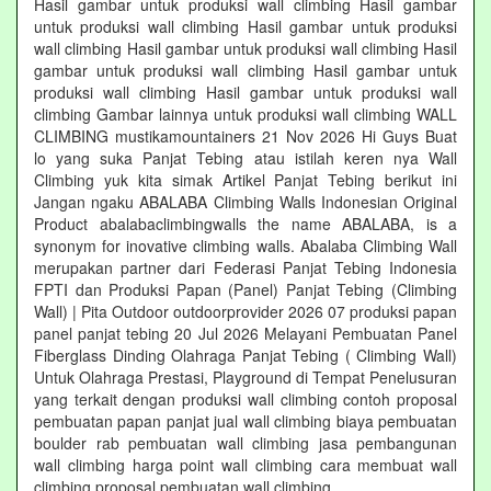
Hasil gambar untuk produksi wall climbing Hasil gambar
untuk produksi wall climbing Hasil gambar untuk produksi
wall climbing Hasil gambar untuk produksi wall climbing Hasil
gambar untuk produksi wall climbing Hasil gambar untuk
produksi wall climbing Hasil gambar untuk produksi wall
climbing Gambar lainnya untuk produksi wall climbing WALL
CLIMBING mustikamountainers 21 Nov 2026 Hi Guys Buat
lo yang suka Panjat Tebing atau istilah keren nya Wall
Climbing yuk kita simak Artikel Panjat Tebing berikut ini
Jangan ngaku ABALABA Climbing Walls Indonesian Original
Product abalabaclimbingwalls the name ABALABA, is a
synonym for inovative climbing walls. Abalaba Climbing Wall
merupakan partner dari Federasi Panjat Tebing Indonesia
FPTI dan Produksi Papan (Panel) Panjat Tebing (Climbing
Wall) | Pita Outdoor outdoorprovider 2026 07 produksi papan
panel panjat tebing 20 Jul 2026 Melayani Pembuatan Panel
Fiberglass Dinding Olahraga Panjat Tebing ( Climbing Wall)
Untuk Olahraga Prestasi, Playground di Tempat Penelusuran
yang terkait dengan produksi wall climbing contoh proposal
pembuatan papan panjat jual wall climbing biaya pembuatan
boulder rab pembuatan wall climbing jasa pembangunan
wall climbing harga point wall climbing cara membuat wall
climbing proposal pembuatan wall climbing