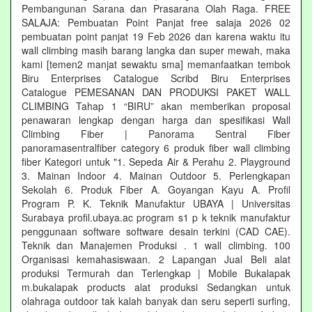
Pembangunan Sarana dan Prasarana Olah Raga. FREE
SALAJA: Pembuatan Point Panjat free salaja 2026 02
pembuatan point panjat 19 Feb 2026 dan karena waktu itu
wall climbing masih barang langka dan super mewah, maka
kami [temen2 manjat sewaktu sma] memanfaatkan tembok
Biru Enterprises Catalogue Scribd Biru Enterprises
Catalogue PEMESANAN DAN PRODUKSI PAKET WALL
CLIMBING Tahap 1 “BIRU” akan memberikan proposal
penawaran lengkap dengan harga dan spesifikasi Wall
Climbing Fiber | Panorama Sentral Fiber
panoramasentralfiber category 6 produk fiber wall climbing
fiber Kategori untuk "1. Sepeda Air & Perahu 2. Playground
3. Mainan Indoor 4. Mainan Outdoor 5. Perlengkapan
Sekolah 6. Produk Fiber A. Goyangan Kayu A. Profil
Program P. K. Teknik Manufaktur UBAYA | Universitas
Surabaya profil.ubaya.ac program s1 p k teknik manufaktur
penggunaan software software desain terkini (CAD CAE).
Teknik dan Manajemen Produksi . 1 wall climbing. 100
Organisasi kemahasiswaan. 2 Lapangan Jual Beli alat
produksi Termurah dan Terlengkap | Mobile Bukalapak
m.bukalapak products alat produksi Sedangkan untuk
olahraga outdoor tak kalah banyak dan seru seperti surfing,