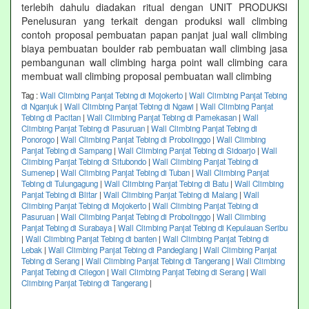
terlebih dahulu diadakan ritual dengan UNIT PRODUKSI
Penelusuran yang terkait dengan produksi wall climbing
contoh proposal pembuatan papan panjat jual wall climbing
biaya pembuatan boulder rab pembuatan wall climbing jasa
pembangunan wall climbing harga point wall climbing cara
membuat wall climbing proposal pembuatan wall climbing
Tag :
Wall Climbing Panjat Tebing di Mojokerto
|
Wall Climbing Panjat Tebing
di Nganjuk
|
Wall Climbing Panjat Tebing di Ngawi
|
Wall Climbing Panjat
Tebing di Pacitan
|
Wall Climbing Panjat Tebing di Pamekasan
|
Wall
Climbing Panjat Tebing di Pasuruan
|
Wall Climbing Panjat Tebing di
Ponorogo
|
Wall Climbing Panjat Tebing di Probolinggo
|
Wall Climbing
Panjat Tebing di Sampang
|
Wall Climbing Panjat Tebing di Sidoarjo
|
Wall
Climbing Panjat Tebing di Situbondo
|
Wall Climbing Panjat Tebing di
Sumenep
|
Wall Climbing Panjat Tebing di Tuban
|
Wall Climbing Panjat
Tebing di Tulungagung
|
Wall Climbing Panjat Tebing di Batu
|
Wall Climbing
Panjat Tebing di Blitar
|
Wall Climbing Panjat Tebing di Malang
|
Wall
Climbing Panjat Tebing di Mojokerto
|
Wall Climbing Panjat Tebing di
Pasuruan
|
Wall Climbing Panjat Tebing di Probolinggo
|
Wall Climbing
Panjat Tebing di Surabaya
|
Wall Climbing Panjat Tebing di Kepulauan Seribu
|
Wall Climbing Panjat Tebing di banten
|
Wall Climbing Panjat Tebing di
Lebak
|
Wall Climbing Panjat Tebing di Pandeglang
|
Wall Climbing Panjat
Tebing di Serang
|
Wall Climbing Panjat Tebing di Tangerang
|
Wall Climbing
Panjat Tebing di Cilegon
|
Wall Climbing Panjat Tebing di Serang
|
Wall
Climbing Panjat Tebing di Tangerang
|