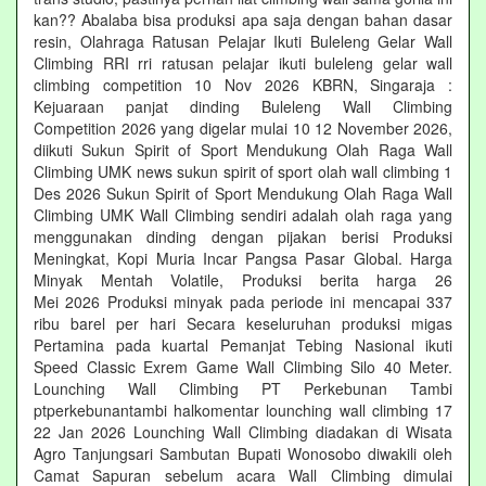
kan?? Abalaba bisa produksi apa saja dengan bahan dasar
resin, Olahraga Ratusan Pelajar Ikuti Buleleng Gelar Wall
Climbing RRI rri ratusan pelajar ikuti buleleng gelar wall
climbing competition 10 Nov 2026 KBRN, Singaraja :
Kejuaraan panjat dinding Buleleng Wall Climbing
Competition 2026 yang digelar mulai 10 12 November 2026,
diikuti Sukun Spirit of Sport Mendukung Olah Raga Wall
Climbing UMK news sukun spirit of sport olah wall climbing 1
Des 2026 Sukun Spirit of Sport Mendukung Olah Raga Wall
Climbing UMK Wall Climbing sendiri adalah olah raga yang
menggunakan dinding dengan pijakan berisi Produksi
Meningkat, Kopi Muria Incar Pangsa Pasar Global. Harga
Minyak Mentah Volatile, Produksi berita harga 26
Mei 2026 Produksi minyak pada periode ini mencapai 337
ribu barel per hari Secara keseluruhan produksi migas
Pertamina pada kuartal Pemanjat Tebing Nasional ikuti
Speed Classic Exrem Game Wall Climbing Silo 40 Meter.
Lounching Wall Climbing PT Perkebunan Tambi
ptperkebunantambi halkomentar lounching wall climbing 17
22 Jan 2026 Lounching Wall Climbing diadakan di Wisata
Agro Tanjungsari Sambutan Bupati Wonosobo diwakili oleh
Camat Sapuran sebelum acara Wall Climbing dimulai