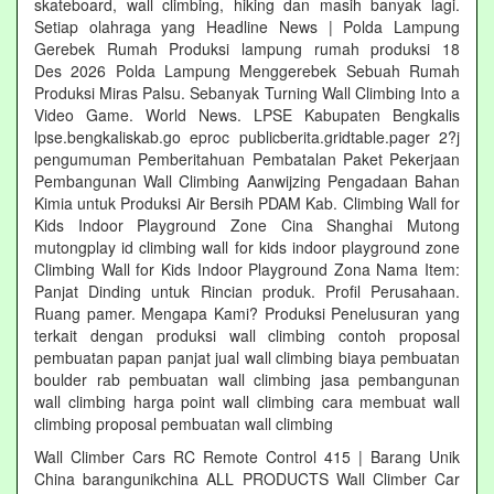
skateboard, wall climbing, hiking dan masih banyak lagi.
Setiap olahraga yang Headline News | Polda Lampung
Gerebek Rumah Produksi lampung rumah produksi 18
Des 2026 Polda Lampung Menggerebek Sebuah Rumah
Produksi Miras Palsu. Sebanyak Turning Wall Climbing Into a
Video Game. World News. LPSE Kabupaten Bengkalis
lpse.bengkaliskab.go eproc publicberita.gridtable.pager 2?j
pengumuman Pemberitahuan Pembatalan Paket Pekerjaan
Pembangunan Wall Climbing Aanwijzing Pengadaan Bahan
Kimia untuk Produksi Air Bersih PDAM Kab. Climbing Wall for
Kids Indoor Playground Zone Cina Shanghai Mutong
mutongplay id climbing wall for kids indoor playground zone
Climbing Wall for Kids Indoor Playground Zona Nama Item:
Panjat Dinding untuk Rincian produk. Profil Perusahaan.
Ruang pamer. Mengapa Kami? Produksi Penelusuran yang
terkait dengan produksi wall climbing contoh proposal
pembuatan papan panjat jual wall climbing biaya pembuatan
boulder rab pembuatan wall climbing jasa pembangunan
wall climbing harga point wall climbing cara membuat wall
climbing proposal pembuatan wall climbing
Wall Climber Cars RC Remote Control 415 | Barang Unik
China barangunikchina ALL PRODUCTS Wall Climber Car