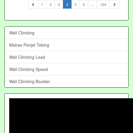
(current)
1
2
3
4
5
6
...
124
Wall Climbing
Matras Panjat Tebing
Wall Climbing Lead
Wall Climbing Speed
Wall Climbing Boulder