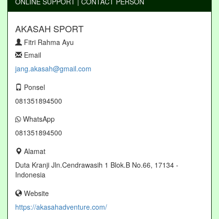
ONLINE SUPPORT | CONTACT PERSON
AKASAH SPORT
Fitri Rahma Ayu
Email
jang.akasah@gmail.com
Ponsel
081351894500
WhatsApp
081351894500
Alamat
Duta Kranji Jln.Cendrawasih 1 Blok.B No.66, 17134 -
Indonesia
Website
https://akasahadventure.com/