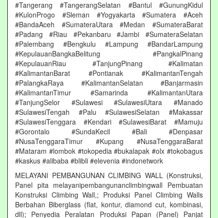
#Tangerang #TangerangSelatan #Bantul #GunungKidul
#KulonProgo #Sleman #Yogyakarta #Sumatera #Aceh
#BandaAceh #SumateraUtara #Medan #SumateraBarat
#Padang #Riau #Pekanbaru #Jambi #SumateraSelatan
#Palembang #Bengkulu #Lampung #BandarLampung
#KepulauanBangkaBelitung #PangkalPinang
#KepulauanRiau #TanjungPinang #Kalimatan
#KalimantanBarat #Pontianak #KalimantanTengah
#PalangkaRaya #KalimantanSelatan #Banjarmasin
#KalimantanTimur #Samarinda #KalimantanUtara
#TanjungSelor #Sulawesi #SulawesiUtara #Manado
#SulawesiTengah #Palu #SulawesiSelatan #Makassar
#SulawesiTenggara #Kendari #SulawesiBarat #Mamuju
#Gorontalo #SundaKecil #Bali #Denpasar
#NusaTenggaraTimur #Kupang #NusaTenggaraBarat
#Mataram #lombok #tokopedia #bukalapak #olx #tokobagus
#kaskus #alibaba #blibli #elevenia #indonetwork
MELAYANI PEMBANGUNAN CLIMBING WALL (Konstruksi,
Panel pita melayanipembangunanclimbingwall Pembuatan
Konstruksi Climbing Wall,; Produksi Panel Climbing Walls
Berbahan Biberglass (flat, kontur, diamond cut, kombinasi,
dll); Penyedia Peralatan Produksi Papan (Panel) Panjat