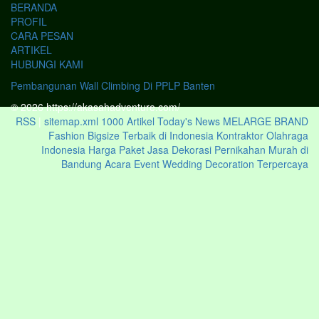
BERANDA
PROFIL
CARA PESAN
ARTIKEL
HUBUNGI KAMI
Pembangunan Wall Climbing Di PPLP Banten
© 2026 https://akasahadventure.com/
RSS
|
sitemap.xml
1000 Artikel
Today's News
MELARGE BRAND
Fashion Bigsize Terbaik di Indonesia
Kontraktor Olahraga
Indonesia
Harga Paket Jasa Dekorasi Pernikahan Murah di
Bandung Acara Event Wedding Decoration Terpercaya