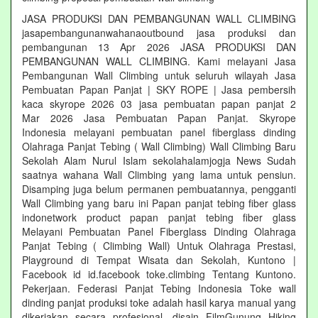
JASA PRODUKSI DAN PEMBANGUNAN WALL CLIMBING
jasapembangunanwahanaoutbound jasa produksi dan
pembangunan 13 Apr 2026 JASA PRODUKSI DAN
PEMBANGUNAN WALL CLIMBING. Kami melayani Jasa
Pembangunan Wall Climbing untuk seluruh wilayah Jasa
Pembuatan Papan Panjat | SKY ROPE | Jasa pembersih
kaca skyrope 2026 03 jasa pembuatan papan panjat 2
Mar 2026 Jasa Pembuatan Papan Panjat. Skyrope
Indonesia melayani pembuatan panel fiberglass dinding
Olahraga Panjat Tebing ( Wall Climbing) Wall Climbing Baru
Sekolah Alam Nurul Islam sekolahalamjogja News Sudah
saatnya wahana Wall Climbing yang lama untuk pensiun.
Disamping juga belum permanen pembuatannya, pengganti
Wall Climbing yang baru ini Papan panjat tebing fiber glass
indonetwork product papan panjat tebing fiber glass
Melayani Pembuatan Panel Fiberglass Dinding Olahraga
Panjat Tebing ( Climbing Wall) Untuk Olahraga Prestasi,
Playground di Tempat Wisata dan Sekolah, Kuntono |
Facebook id id.facebook toke.climbing Tentang Kuntono.
Pekerjaan. Federasi Panjat Tebing Indonesia Toke wall
dinding panjat produksi toke adalah hasil karya manual yang
dikerjakan secara profesional. disain FilmGunung Hiking