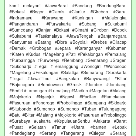
kami melayani #JawaBarat #Bandung #BandungBarat
#Bekasi #Bogor #Ciamis #Cianjur #Cirebon #Garut
#Indramayu #Karawang #Kuningan #Majalengka
#Pangandaran #Purwakarta #Subang #Sukabumi
#Sumedang #Banjar #Bekasi #Cimahi #Cirebon #Depok
#Sukabumi #Tasikmalaya #JawaTengah #Banjarnegara
#Banyumas #Batang #Blora #Boyolali #Brebes #Cilacap
#Demak #Grobogan #Jepara #Karanganyar #Kebumen
#Klaten #Kudus #Magelang #Pati #Pekalongan #Pemalang
#Purbalingga #Purworejo #Rembang #Semarang #Sragen
#Sukoharjo #Tegal #Temanggung #Wonogiri #Wonosobo
#Magelang #Pekalongan #Salatiga #Semarang #Surakarta
#Tegal #JawaTimur #Bangkalan #Banyuwangi #Blitar
#Bojonegoro #Bondowoso #Gresik #Jember #Jombang
#Kediri #Lamongan #Lumajang #Madiun #Magetan #Malang
#Mojokerto #Nganjuk #Ngawi #Pacitan #Pamekasan
#Pasuruan #Ponorogo #Probolinggo #Sampang #Sidoarjo
#Situbondo #Sumenep #Sumenep #Tuban #Tulungagung
#Batu #Blitar #Malang #Mojokerto #Pasuruan #Probolinggo
#Surabaya #Jakarta #KepulauanSeribu #Jakarta #Barat
#Pusat #Selatan #Timur #Utara #banten #Lebak
#Pandeglang #Serang #Tangerang #Cilegon #Serang