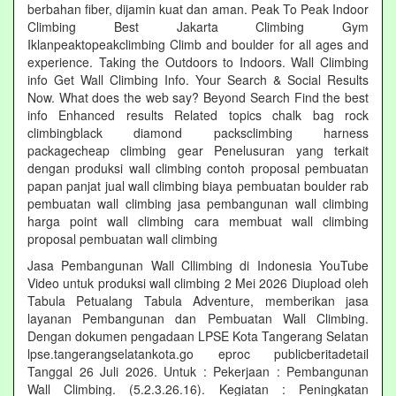
berbahan fiber, dijamin kuat dan aman. Peak To Peak Indoor
Climbing Best Jakarta Climbing Gym‎
Iklanpeaktopeakclimbing Climb and boulder for all ages and
experience. Taking the Outdoors to Indoors. Wall Climbing‎
info Get Wall Climbing Info. Your Search & Social Results
Now. What does the web say? Beyond Search Find the best
info Enhanced results Related topics chalk bag rock
climbingblack diamond packsclimbing harness
packagecheap climbing gear Penelusuran yang terkait
dengan produksi wall climbing contoh proposal pembuatan
papan panjat jual wall climbing biaya pembuatan boulder rab
pembuatan wall climbing jasa pembangunan wall climbing
harga point wall climbing cara membuat wall climbing
proposal pembuatan wall climbing
Jasa Pembangunan Wall Cllimbing di Indonesia YouTube
Video untuk produksi wall climbing 2 Mei 2026 Diupload oleh
Tabula Petualang Tabula Adventure, memberikan jasa
layanan Pembangunan dan Pembuatan Wall Climbing.
Dengan dokumen pengadaan LPSE Kota Tangerang Selatan
lpse.tangerangselatankota.go eproc publicberitadetail
Tanggal 26 Juli 2026. Untuk : Pekerjaan : Pembangunan
Wall Climbing. (5.2.3.26.16). Kegiatan : Peningkatan