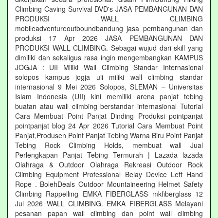
Climbing Caving Survival DVD's JASA PEMBANGUNAN DAN
PRODUKSI WALL CLIMBING
mobileadventureoutboundbandung jasa pembangunan dan
produksi 17 Apr 2026 JASA PEMBANGUNAN DAN
PRODUKSI WALL CLIMBING. Sebagai wujud dari skill yang
dimiliki dan sekaligus rasa ingin mengembangkan KAMPUS
JOGJA : UII Miliki Wall Climbing Standar Internasional
solopos kampus jogja uii miliki wall climbing standar
internasional 9 Mei 2026 Solopos, SLEMAN – Universitas
Islam Indonesia (UII) kini memiliki arena panjat tebing
buatan atau wall climbing berstandar internasional Tutorial
Cara Membuat Point Panjat Dinding Produksi pointpanjat
pointpanjat blog 24 Apr 2026 Tutorial Cara Membuat Point
Panjat,Produsen Point Panjat Tebing Warna Biru Point Panjat
Tebing Rock Climbing Holds, membuat wall Jual
Perlengkapan Panjat Tebing Termurah | Lazada lazada
Olahraga & Outdoor Olahraga Rekreasi Outdoor Rock
Climbing Equipment Professional Belay Device Left Hand
Rope . BolehDeals Outdoor Mountaineering Helmet Safety
Climbing Rappelling EMKA FIBERGLASS mkfiberglass 12
Jul 2026 WALL CLIMBING. EMKA FIBERGLASS Melayani
pesanan papan wall climbing dan point wall climbing