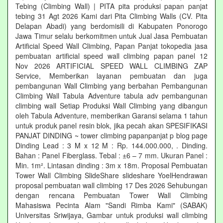
Tebing (Climbing Wall) | PITA pita produksi papan panjat
tebing 31 Agt 2026 Kami dari Pita Climbing Walls (CV. Pita
Delapan Abadi) yang berdomisili di Kabupaten Ponorogo
Jawa Timur selalu berkomitmen untuk Jual Jasa Pembuatan
Artificial Speed Wall Climbing, Papan Panjat tokopedia jasa
pembuatan artificial speed wall climbing papan panel 12
Nov 2026 ARTIFICIAL SPEED WALL CLIMBING ZAP
Service, Memberikan layanan pembuatan dan juga
pembangunan Wall Climbing yang berbahan Pembangunan
Climbing Wall Tabula Adventure tabula adv pembangunan
climbing wall Setiap Produksi Wall Climbing yang dibangun
oleh Tabula Adventure, memberikan Garansi selama 1 tahun
untuk produk panel resin blok, jika pecah akan SPESIFIKASI
PANJAT DINDING ~ tower climbing papanpanjat p blog page
Dinding Lead : 3 M x 12 M : Rp. 144.000.000, . Dinding.
Bahan : Panel Fiberglass. Tebal : ±6 – 7 mm. Ukuran Panel :
Min. 1m². Lintasan dinding : 3m x 18m. Proposal Pembuatan
Tower Wall Climbing SlideShare slideshare YoelHendrawan
proposal pembuatan wall climbing 17 Des 2026 Sehubungan
dengan rencana Pembuatan Tower Wall Climbing
Mahasiswa Pecinta Alam "Sandi Rimba Kami" (SABAK)
Universitas Sriwijaya, Gambar untuk produksi wall climbing