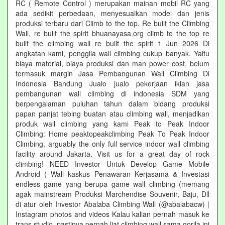
RC ( Remote Control ) merupakan mainan mobil RC yang
ada sedikit perbedaan, menyesuaikan model dan jenis
produksi terbaru dari Climb to the top. Re built the Climbing
Wall, re built the spirit bhuanayasa.org climb to the top re
built the climbing wall re built the spirit 1 Jun 2026 Di
angkatan kami, penggila wall climbing cukup banyak. Yaitu
biaya material, biaya produksi dan man power cost, belum
termasuk margin Jasa Pembangunan Wall Climbing Di
Indonesia Bandung Jualo jualo pekerjaan iklan jasa
pembangunan wall climbing di indonesia SDM yang
berpengalaman puluhan tahun dalam bidang produksi
papan panjat tebing buatan atau climbing wall, menjadikan
produk wall climbing yang kami Peak to Peak Indoor
Climbing: Home peaktopeakclimbing Peak To Peak Indoor
Climbing, arguably the only full service indoor wall climbing
facility around Jakarta. Visit us for a great day of rock
climbing! NEED Investor Untuk Develop Game Mobile
Android ( Wall kaskus Penawaran Kerjasama & Investasi
endless game yang berupa game wall climbing (memang
agak mainstream Produksi Marchendise Souvenir, Baju, Dll
di atur oleh Investor Abalaba Climbing Wall (@abalabacw) |
Instagram photos and videos Kalau kalian pernah masuk ke
trans studio, pastinya pernah liat climbing wall sama gorila ini