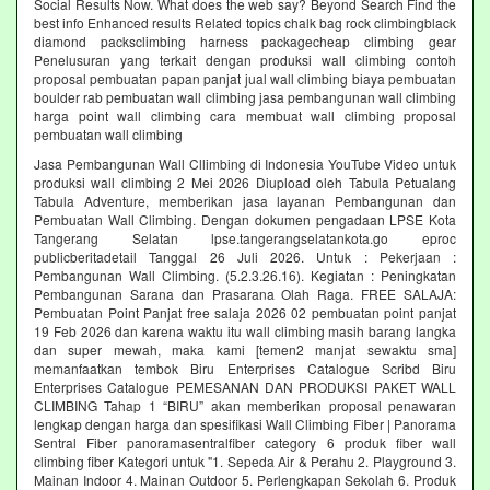
Social Results Now. What does the web say? Beyond Search Find the
best info Enhanced results Related topics chalk bag rock climbingblack
diamond packsclimbing harness packagecheap climbing gear
Penelusuran yang terkait dengan produksi wall climbing contoh
proposal pembuatan papan panjat jual wall climbing biaya pembuatan
boulder rab pembuatan wall climbing jasa pembangunan wall climbing
harga point wall climbing cara membuat wall climbing proposal
pembuatan wall climbing
Jasa Pembangunan Wall Cllimbing di Indonesia YouTube Video untuk
produksi wall climbing 2 Mei 2026 Diupload oleh Tabula Petualang
Tabula Adventure, memberikan jasa layanan Pembangunan dan
Pembuatan Wall Climbing. Dengan dokumen pengadaan LPSE Kota
Tangerang Selatan lpse.tangerangselatankota.go eproc
publicberitadetail Tanggal 26 Juli 2026. Untuk : Pekerjaan :
Pembangunan Wall Climbing. (5.2.3.26.16). Kegiatan : Peningkatan
Pembangunan Sarana dan Prasarana Olah Raga. FREE SALAJA:
Pembuatan Point Panjat free salaja 2026 02 pembuatan point panjat
19 Feb 2026 dan karena waktu itu wall climbing masih barang langka
dan super mewah, maka kami [temen2 manjat sewaktu sma]
memanfaatkan tembok Biru Enterprises Catalogue Scribd Biru
Enterprises Catalogue PEMESANAN DAN PRODUKSI PAKET WALL
CLIMBING Tahap 1 “BIRU” akan memberikan proposal penawaran
lengkap dengan harga dan spesifikasi Wall Climbing Fiber | Panorama
Sentral Fiber panoramasentralfiber category 6 produk fiber wall
climbing fiber Kategori untuk "1. Sepeda Air & Perahu 2. Playground 3.
Mainan Indoor 4. Mainan Outdoor 5. Perlengkapan Sekolah 6. Produk