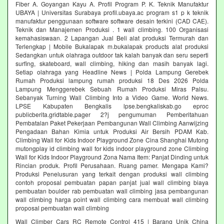
Fiber A. Goyangan Kayu A. Profil Program P. K. Teknik Manufaktur
UBAYA | Universitas Surabaya profil.ubaya.ac program s1 p k teknik
manufaktur penggunaan software software desain terkini (CAD CAE).
Teknik dan Manajemen Produksi . 1 wall climbing. 100 Organisasi
kemahasiswaan. 2 Lapangan Jual Beli alat produksi Termurah dan
Terlengkap | Mobile Bukalapak m.bukalapak products alat produksi
Sedangkan untuk olahraga outdoor tak kalah banyak dan seru seperti
surfing, skateboard, wall climbing, hiking dan masih banyak lagi.
Setiap olahraga yang Headline News | Polda Lampung Gerebek
Rumah Produksi lampung rumah produksi 18 Des 2026 Polda
Lampung Menggerebek Sebuah Rumah Produksi Miras Palsu.
Sebanyak Turning Wall Climbing Into a Video Game. World News.
LPSE Kabupaten Bengkalis lpse.bengkaliskab.go eproc
publicberita.gridtable.pager 2?j pengumuman Pemberitahuan
Pembatalan Paket Pekerjaan Pembangunan Wall Climbing Aanwijzing
Pengadaan Bahan Kimia untuk Produksi Air Bersih PDAM Kab.
Climbing Wall for Kids Indoor Playground Zone Cina Shanghai Mutong
mutongplay id climbing wall for kids indoor playground zone Climbing
Wall for Kids Indoor Playground Zona Nama Item: Panjat Dinding untuk
Rincian produk. Profil Perusahaan. Ruang pamer. Mengapa Kami?
Produksi Penelusuran yang terkait dengan produksi wall climbing
contoh proposal pembuatan papan panjat jual wall climbing biaya
pembuatan boulder rab pembuatan wall climbing jasa pembangunan
wall climbing harga point wall climbing cara membuat wall climbing
proposal pembuatan wall climbing
Wall Climber Cars RC Remote Control 415 | Barang Unik China