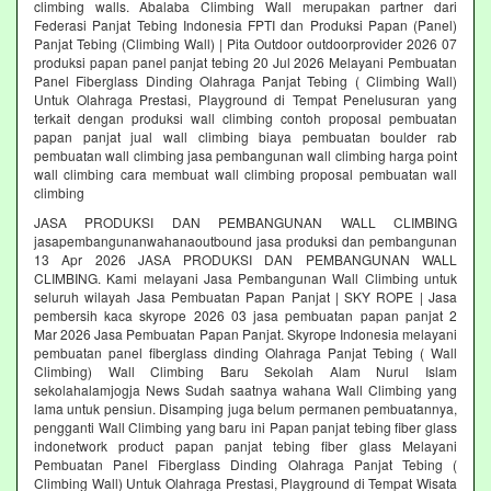
climbing walls. Abalaba Climbing Wall merupakan partner dari
Federasi Panjat Tebing Indonesia FPTI dan Produksi Papan (Panel)
Panjat Tebing (Climbing Wall) | Pita Outdoor outdoorprovider 2026 07
produksi papan panel panjat tebing 20 Jul 2026 Melayani Pembuatan
Panel Fiberglass Dinding Olahraga Panjat Tebing ( Climbing Wall)
Untuk Olahraga Prestasi, Playground di Tempat Penelusuran yang
terkait dengan produksi wall climbing contoh proposal pembuatan
papan panjat jual wall climbing biaya pembuatan boulder rab
pembuatan wall climbing jasa pembangunan wall climbing harga point
wall climbing cara membuat wall climbing proposal pembuatan wall
climbing
JASA PRODUKSI DAN PEMBANGUNAN WALL CLIMBING
jasapembangunanwahanaoutbound jasa produksi dan pembangunan
13 Apr 2026 JASA PRODUKSI DAN PEMBANGUNAN WALL
CLIMBING. Kami melayani Jasa Pembangunan Wall Climbing untuk
seluruh wilayah Jasa Pembuatan Papan Panjat | SKY ROPE | Jasa
pembersih kaca skyrope 2026 03 jasa pembuatan papan panjat 2
Mar 2026 Jasa Pembuatan Papan Panjat. Skyrope Indonesia melayani
pembuatan panel fiberglass dinding Olahraga Panjat Tebing ( Wall
Climbing) Wall Climbing Baru Sekolah Alam Nurul Islam
sekolahalamjogja News Sudah saatnya wahana Wall Climbing yang
lama untuk pensiun. Disamping juga belum permanen pembuatannya,
pengganti Wall Climbing yang baru ini Papan panjat tebing fiber glass
indonetwork product papan panjat tebing fiber glass Melayani
Pembuatan Panel Fiberglass Dinding Olahraga Panjat Tebing (
Climbing Wall) Untuk Olahraga Prestasi, Playground di Tempat Wisata