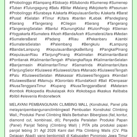
#Probolinggo #Sampang #Sidoarjo #Situbondo #Sumenep #Sumenep
#Tuban #Tulungagung #Batu #Blitar #Malang #Mojokerto #Pasuruan
#Probolinggo #Surabaya #Jakarta #KepulauanSeribu #Jakarta #Barat
#Pusat #Selatan #Timur #Utara #banten #Lebak #Pandeglang
#Serang #Tangerang #Cilegon #Serang #Tangerang
#TangerangSelatan #Bantul #GunungKidul #KulonProgo #Sleman
#Yogyakarta #Sumatera #Aceh #BandaAceh #SumateraUtara #Medan
#SumateraBarat #Padang #Riau #Pekanbaru #Jambi
#SumateraSelatan #Palembang #Bengkulu #Lampung
#BandarLampung #KepulauanBangkaBelitung #PangkalPinang
#KepulauanRiau #TanjungPinang #Kalimatan #KalimantanBarat
#Pontianak #KalimantanTengah #PalangkaRaya #KalimantanSelatan
#Banjarmasin #KalimantanTimur #Samarinda #KalimantanUtara
#TanjungSelor #Sulawesi #SulawesiUtara #Manado #SulawesiTengah
#Palu #SulawesiSelatan #Makassar #SulawesiTenggara #Kendari
#SulawesiBarat #Mamuju #Gorontalo #SundaKecil #Bali #Denpasar
#NusaTenggaraTimur #Kupang #NusaTenggaraBarat #Mataram
#lombok #tokopedia #bukalapak #olx #tokobagus #kaskus #alibaba
#blibli #elevenia #indonetwork
MELAYANI PEMBANGUNAN CLIMBING WALL (Konstruksi, Panel pita
melayanipembangunanclimbingwall Pembuatan Konstruksi Climbing
Wall,; Produksi Panel Climbing Walls Berbahan Biberglass (flat, kontur,
diamond cut, kombinasi, dll); Penyedia Peralatan Produksi Papan
(Panel) Panjat Tebing (Climbing Wall) | PITA pita produksi papan
panjat tebing 31 Agt 2026 Kami dari Pita Climbing Walls (CV. Pita
Delapan Abadi) yang berdomisili di Kabupaten Ponorogo Jawa Timur