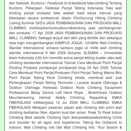
dan Sekolah, Kuntono | Facebook id id.facebook toke.climbing Tentang
Kuntono. Pekerjaan. Federasi Panjat Tebing Indonesia Toke wall
dinding panjat produksi toke adalah hasil karya manual yang
dikerjakan secara profesional. disain FilmGunung Hiking Climbing
Caving Survival DVD's JASA PEMBANGUNAN DAN PRODUKSI WALL
CLIMBING mobileadventureoutboundbandung jasa pembangunan
dan produksi 17 Apr 2026 JASA PEMBANGUNAN DAN PRODUKSI
WALL CLIMBING. Sebagai wujud dari skill yang dimiliki dan sekaligus
rasa ingin mengembangkan KAMPUS JOGJA : UII Miliki Wall Climbing
Standar Internasional solopos kampus jogja uii miliki wall climbing
standar internasional 9 Mei 2026 Solopos, SLEMAN – Universitas
Islam Indonesia (UII) kini memiliki arena panjat tebing buatan atau wall
climbing berstandar internasional Tutorial Cara Membuat Point Panjat
Dinding Produksi pointpanjat pointpanjat blog 24 Apr 2026 Tutorial
Cara Membuat Point Panjat,Produsen Point Panjat Tebing Warna Biru
Point Panjat Tebing Rock Climbing Holds, membuat wall Jual
Perlengkapan Panjat Tebing Termurah | Lazada lazada Olahraga &
Outdoor Olahraga Rekreasi Outdoor Rock Climbing Equipment
Professional Belay Device Left Hand Rope . BolehDeals Outdoor
Mountaineering Helmet Safety Climbing Rappelling EMKA
FIBERGLASS mkfiberglass 12 Jul 2026 WALL CLIMBING. EMKA
FIBERGLASS Melayani pesanan papan wall climbing dan point wall
climbing berbahan fiber, dijamin kuat dan aman. Peak To Peak Indoor
Climbing Best Jakarta Climbing Gym‎ Iklanpeaktopeakclimbing Climb
and boulder for all ages and experience. Taking the Outdoors to
Indoors. Wall Climbing‎ info Get Wall Climbing Info. Your Search &