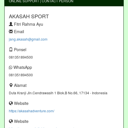
ONLINE SUPPORT | CONTACT PERSON
AKASAH SPORT
Fitri Rahma Ayu
Email
jang.akasah@gmail.com
Ponsel
081351894500
WhatsApp
081351894500
Alamat
Duta Kranji Jln.Cendrawasih 1 Blok.B No.66, 17134 - Indonesia
Website
https://akasahadventure.com/
Website