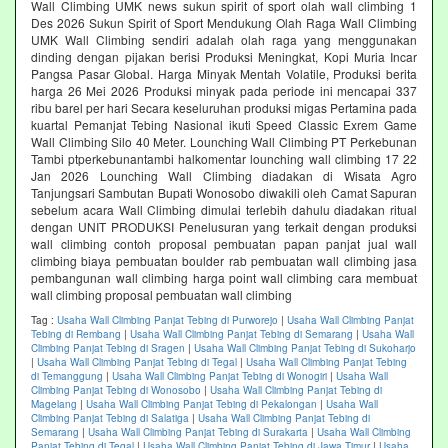
Wall Climbing UMK news sukun spirit of sport olah wall climbing 1
Des 2026 Sukun Spirit of Sport Mendukung Olah Raga Wall Climbing
UMK Wall Climbing sendiri adalah olah raga yang menggunakan
dinding dengan pijakan berisi Produksi Meningkat, Kopi Muria Incar
Pangsa Pasar Global. Harga Minyak Mentah Volatile, Produksi berita
harga 26 Mei 2026 Produksi minyak pada periode ini mencapai 337
ribu barel per hari Secara keseluruhan produksi migas Pertamina pada
kuartal Pemanjat Tebing Nasional ikuti Speed Classic Exrem Game
Wall Climbing Silo 40 Meter. Lounching Wall Climbing PT Perkebunan
Tambi ptperkebunantambi halkomentar lounching wall climbing 17 22
Jan 2026 Lounching Wall Climbing diadakan di Wisata Agro
Tanjungsari Sambutan Bupati Wonosobo diwakili oleh Camat Sapuran
sebelum acara Wall Climbing dimulai terlebih dahulu diadakan ritual
dengan UNIT PRODUKSI Penelusuran yang terkait dengan produksi
wall climbing contoh proposal pembuatan papan panjat jual wall
climbing biaya pembuatan boulder rab pembuatan wall climbing jasa
pembangunan wall climbing harga point wall climbing cara membuat
wall climbing proposal pembuatan wall climbing
Tag :
Usaha Wall Climbing Panjat Tebing di Purworejo
|
Usaha Wall Climbing Panjat
Tebing di Rembang
|
Usaha Wall Climbing Panjat Tebing di Semarang
|
Usaha Wall
Climbing Panjat Tebing di Sragen
|
Usaha Wall Climbing Panjat Tebing di Sukoharjo
|
Usaha Wall Climbing Panjat Tebing di Tegal
|
Usaha Wall Climbing Panjat Tebing
di Temanggung
|
Usaha Wall Climbing Panjat Tebing di Wonogiri
|
Usaha Wall
Climbing Panjat Tebing di Wonosobo
|
Usaha Wall Climbing Panjat Tebing di
Magelang
|
Usaha Wall Climbing Panjat Tebing di Pekalongan
|
Usaha Wall
Climbing Panjat Tebing di Salatiga
|
Usaha Wall Climbing Panjat Tebing di
Semarang
|
Usaha Wall Climbing Panjat Tebing di Surakarta
|
Usaha Wall Climbing
Panjat Tebing di Tegal
|
Usaha Wall Climbing Panjat Tebing di Jawa Timur
|
Usaha