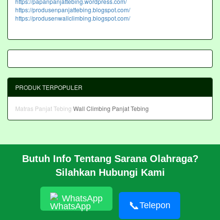
https://papanpanjattebing.wordpress.com/
https://produsenpanjattebing.blogspot.com/
https://produsenwallclimbing.blogspot.com/
PRODUK TERPOPULER
Matras Panjat Tebing
Wall Climbing Panjat Tebing
Butuh Info Tentang Sarana Olahraga?
BERANDA
Silahkan Hubungi Kami
PROFIL
CARA PESAN
ARTIKEL
WhatsApp
HUBUNGI KAMI
📞
Telepon
Pembangunan Wall Climbing Di PPLP Banten