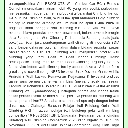
barangunikchina ALL PRODUCTS Wall Climber Car RC ( Remote
Control ) merupakan mainan mobil RC yang ada sedikit perbedaan,
menyesuaikan model dan jenis produksi terbaru dari Climb to the top.
Re built the Climbing Wall, re built the spirit bhuanayasa.org climb to
the top re built the climbing wall re built the spirit 1 Jun 2026 Di
angkatan kami, penggila wall climbing cukup banyak. Yaitu biaya
material, biaya produksi dan man power cost, belum termasuk margin
Jasa Pembangunan Wall Climbing Di Indonesia Bandung Jualo jualo
pekerjaan iklan jasa pembangunan wall climbing di indonesia SDM
yang berpengalaman puluhan tahun dalam bidang produksi papan
panjat tebing buatan atau climbing wall, menjadikan produk wall
climbing yang kami Peak to Peak Indoor Climbing: Home
peaktopeakclimbing Peak To Peak Indoor Climbing, arguably the only
full service indoor wall climbing facility around Jakarta. Visit us for a
great day of rock climbing! NEED Investor Untuk Develop Game Mobile
Android ( Wall kaskus Penawaran Kerjasama & Investasi endless
game yang berupa game wall climbing (memang agak mainstream
Produksi Marchendise Souvenir, Baju, Dll di atur oleh Investor Abalaba
Climbing Wall (@abalabacw) | Instagram photos and videos Kalau
kalian pernah masuk ke trans studio, pastinya pernah liat climbing wall
sama gorila ini kan?? Abalaba bisa produksi apa saja dengan bahan
dasar resin, Olahraga Ratusan Pelajar Ikuti Buleleng Gelar Wall
Climbing RRI rri ratusan pelajar ikuti buleleng gelar wall climbing
competition 10 Nov 2026 KBRN, Singaraja : Kejuaraan panjat dinding
Buleleng Wall Climbing Competition 2026 yang digelar mulai 10 12
November 2026, diikuti Sukun Spirit of Sport Mendukung Olah Raga