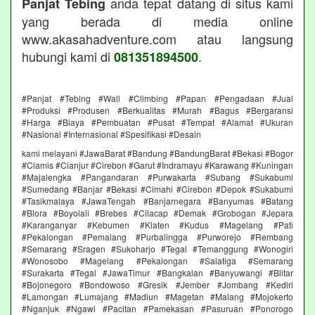
anda tepat datang di situs kami
Panjat Tebing
yang berada di media online
www.akasahadventure.com atau langsung
hubungi kami di
.
081351894500
#Panjat #Tebing #Wall #Climbing #Papan #Pengadaan #Jual
#Produksi #Produsen #Berkualitas #Murah #Bagus #Bergaransi
#Harga #Biaya #Pembuatan #Pusat #Tempat #Alamat #Ukuran
#Nasional #Internasional #Spesifikasi #Desain
kami melayani #JawaBarat #Bandung #BandungBarat #Bekasi #Bogor
#Ciamis #Cianjur #Cirebon #Garut #Indramayu #Karawang #Kuningan
#Majalengka #Pangandaran #Purwakarta #Subang #Sukabumi
#Sumedang #Banjar #Bekasi #Cimahi #Cirebon #Depok #Sukabumi
#Tasikmalaya #JawaTengah #Banjarnegara #Banyumas #Batang
#Blora #Boyolali #Brebes #Cilacap #Demak #Grobogan #Jepara
#Karanganyar #Kebumen #Klaten #Kudus #Magelang #Pati
#Pekalongan #Pemalang #Purbalingga #Purworejo #Rembang
#Semarang #Sragen #Sukoharjo #Tegal #Temanggung #Wonogiri
#Wonosobo #Magelang #Pekalongan #Salatiga #Semarang
#Surakarta #Tegal #JawaTimur #Bangkalan #Banyuwangi #Blitar
#Bojonegoro #Bondowoso #Gresik #Jember #Jombang #Kediri
#Lamongan #Lumajang #Madiun #Magetan #Malang #Mojokerto
#Nganjuk #Ngawi #Pacitan #Pamekasan #Pasuruan #Ponorogo