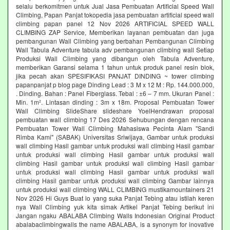
selalu berkomitmen untuk Jual Jasa Pembuatan Artificial Speed Wall
Climbing, Papan Panjat tokopedia jasa pembuatan artificial speed wall
climbing papan panel 12 Nov 2026 ARTIFICIAL SPEED WALL
CLIMBING ZAP Service, Memberikan layanan pembuatan dan juga
pembangunan Wall Climbing yang berbahan Pembangunan Climbing
Wall Tabula Adventure tabula adv pembangunan climbing wall Setiap
Produksi Wall Climbing yang dibangun oleh Tabula Adventure,
memberikan Garansi selama 1 tahun untuk produk panel resin blok,
jika pecah akan SPESIFIKASI PANJAT DINDING ~ tower climbing
papanpanjat p blog page Dinding Lead : 3 M x 12 M : Rp. 144.000.000,
. Dinding. Bahan : Panel Fiberglass. Tebal : ±6 – 7 mm. Ukuran Panel :
Min. 1m². Lintasan dinding : 3m x 18m. Proposal Pembuatan Tower
Wall Climbing SlideShare slideshare YoelHendrawan proposal
pembuatan wall climbing 17 Des 2026 Sehubungan dengan rencana
Pembuatan Tower Wall Climbing Mahasiswa Pecinta Alam "Sandi
Rimba Kami" (SABAK) Universitas Sriwijaya, Gambar untuk produksi
wall climbing Hasil gambar untuk produksi wall climbing Hasil gambar
untuk produksi wall climbing Hasil gambar untuk produksi wall
climbing Hasil gambar untuk produksi wall climbing Hasil gambar
untuk produksi wall climbing Hasil gambar untuk produksi wall
climbing Hasil gambar untuk produksi wall climbing Gambar lainnya
untuk produksi wall climbing WALL CLIMBING mustikamountainers 21
Nov 2026 Hi Guys Buat lo yang suka Panjat Tebing atau istilah keren
nya Wall Climbing yuk kita simak Artikel Panjat Tebing berikut ini
Jangan ngaku ABALABA Climbing Walls Indonesian Original Product
abalabaclimbingwalls the name ABALABA, is a synonym for inovative