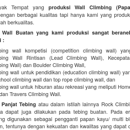
yak Tempat yang
produksi Wall Climbing (Pap
engan berbagai kualitas tapi hanya kami yang produ
ah berkualitas.
 Wall Buatan yang kami produksi sangat beran
 :
bing wall kompetisi (competition climbing wall) yan
bing Wall Rintisan (Lead Climbing Wall), Kecepat
ing Wall) dan Boulder Climbing Wall,
ing wall untuk pendidikan (education climbing wall) yan
hool climbing wall dan top rope climbing wall, dan
bing wall untuk hiburan atau rekreasi yang meliputi Hom
dan Travers Climbing Wall.
atau dalam istilah lainnya Rock Climb
 Panjat Tebing
a dapat juga dilakukan pada tebing buatan. Pada er
g digunakan sebagai pengganti papan kayu/ multi b
in, tentunya dengan kekuatan dan kwalitas yang dapat 