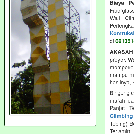
Biaya P
Fiberglas
Wall Cli
Perlengk
Kontruks
di
081351
AKASAH
proyek
Wa
mempeker
mampu men
hasilnya,
Bingung c
murah da
Panjat T
Climbing
Tebing) B
Terjamin.