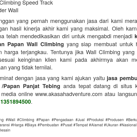
 Climbing Speed Track
der Wall
anggan yang pernah menggunakan jasa dari kami mera
an hasil kinerja akhir kami yang maksimal. Oleh karn
a telah mendedikasikan diri untuk mengabdi menjadi
yang siap membuat untuk h
n Papan Wall Climbing
 harga terjangkau. Tentunya jika Wall Climbing yang
 sesuai keinginan klien kami pada akhirmya akan m
n yang tidak ternilai.
 minat dengan jasa yang kami ajukan yaitu
jasa pembu
anda tepat datang di situs 
 /Papan Panjat Tebing
 media online www.akasahadventure.com atau langsu
.
81351894500
ing #Wall #Climbing #Papan #Pengadaan #Jual #Produksi #Produsen #Berku
ransi #Harga #Biaya #Pembuatan #Pusat #Tempat #Alamat #Ukuran #Nasional 
Desain