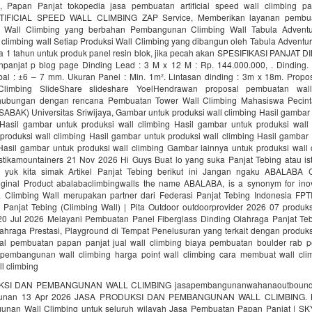
, Papan Panjat tokopedia jasa pembuatan artificial speed wall climbing 
TIFICIAL SPEED WALL CLIMBING ZAP Service, Memberikan layanan pembua
Wall Climbing yang berbahan Pembangunan Climbing Wall Tabula Adventu
limbing wall Setiap Produksi Wall Climbing yang dibangun oleh Tabula Adventu
a 1 tahun untuk produk panel resin blok, jika pecah akan SPESIFIKASI PANJAT D
npanjat p blog page Dinding Lead : 3 M x 12 M : Rp. 144.000.000, . Dinding.
ebal : ±6 – 7 mm. Ukuran Panel : Min. 1m². Lintasan dinding : 3m x 18m. Prop
limbing SlideShare slideshare YoelHendrawan proposal pembuatan wal
ubungan dengan rencana Pembuatan Tower Wall Climbing Mahasiswa Pecint
ABAK) Universitas Sriwijaya, Gambar untuk produksi wall climbing Hasil gambar
 Hasil gambar untuk produksi wall climbing Hasil gambar untuk produksi wall 
produksi wall climbing Hasil gambar untuk produksi wall climbing Hasil gambar 
 Hasil gambar untuk produksi wall climbing Gambar lainnya untuk produksi wall
ikamountainers 21 Nov 2026 Hi Guys Buat lo yang suka Panjat Tebing atau ist
 yuk kita simak Artikel Panjat Tebing berikut ini Jangan ngaku ABALABA 
iginal Product abalabaclimbingwalls the name ABALABA, is a synonym for inov
a Climbing Wall merupakan partner dari Federasi Panjat Tebing Indonesia FPT
 Panjat Tebing (Climbing Wall) | Pita Outdoor outdoorprovider 2026 07 produk
 20 Jul 2026 Melayani Pembuatan Panel Fiberglass Dinding Olahraga Panjat Teb
ahraga Prestasi, Playground di Tempat Penelusuran yang terkait dengan produks
al pembuatan papan panjat jual wall climbing biaya pembuatan boulder rab 
 pembangunan wall climbing harga point wall climbing cara membuat wall cli
l climbing
SI DAN PEMBANGUNAN WALL CLIMBING jasapembangunanwahanaoutbound j
unan 13 Apr 2026 JASA PRODUKSI DAN PEMBANGUNAN WALL CLIMBING. K
nan Wall Climbing untuk seluruh wilayah Jasa Pembuatan Papan Panjat | S