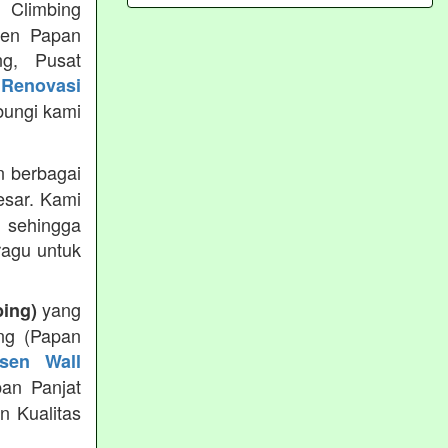
 Climbing
usen Papan
ng, Pusat
Renovasi
bungi kami
 berbagai
esar. Kami
 sehingga
ragu untuk
yang
bing)
ng (Papan
sen Wall
pan Panjat
n Kualitas