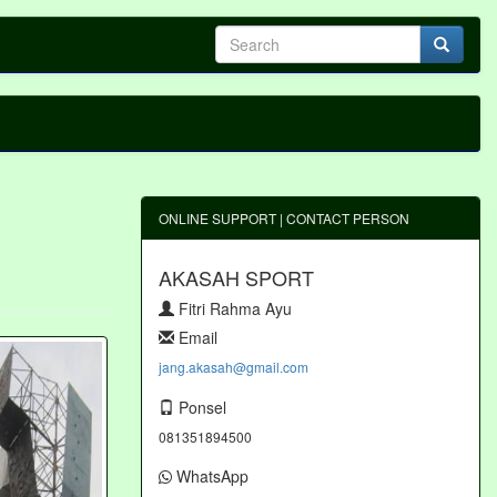
ONLINE SUPPORT | CONTACT PERSON
AKASAH SPORT
Fitri Rahma Ayu
Email
jang.akasah@gmail.com
Ponsel
081351894500
WhatsApp