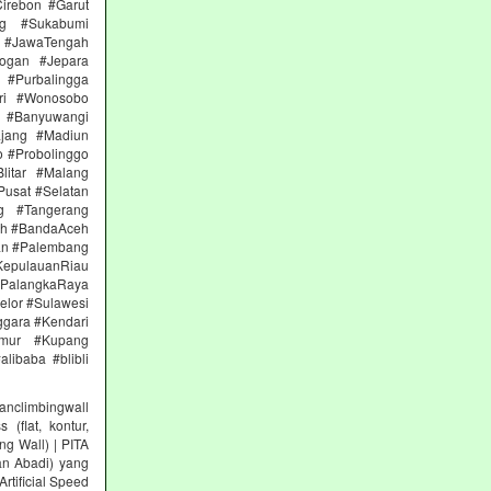
irebon #Garut
ng #Sukabumi
 #JawaTengah
ogan #Jepara
#Purbalingga
ri #Wonosobo
n #Banyuwangi
ajang #Madiun
 #Probolinggo
itar #Malang
Pusat #Selatan
g #Tangerang
eh #BandaAceh
an #Palembang
epulauanRiau
PalangkaRaya
elor #Sulawesi
ggara #Kendari
imur #Kupang
libaba #blibli
climbingwall
(flat, kontur,
ng Wall) | PITA
an Abadi) yang
rtificial Speed