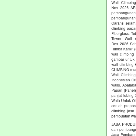
Wall Climbing
Nov 2026 AR
pembangunan 
pembangunan c
Garansi selam
climbing papa
Fiberglass. T
Tower Wall C
Des 2026 Seh
Rimba Kami" (S
wall climbing
gambar untuk 
wall climbing
CLIMBING must
Wall Climbing
Indonesian Or
walls. Abalab
Papan (Panel)
panjat tebing
Wall) Untuk Ol
contoh propos
climbing jasa
pembuatan wal
JASA PRODUK
dan pembang
Jasa Pembangu