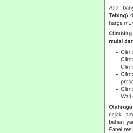
Ada ban
d
Tebing)
harga mur
Climbing
mulai dari
Clim
Clim
Climb
Climb
presc
Clim
Wall 
Olahraga
sejak lam
bahan yan
Panel res