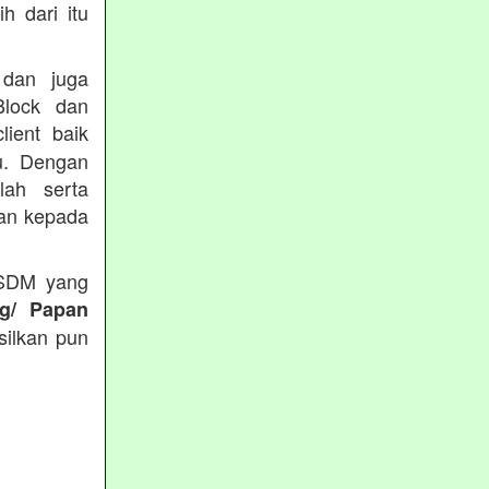
h dari itu
 dan juga
Block dan
lient baik
du. Dengan
lah serta
kan kepada
 SDM yang
ng/ Papan
silkan pun