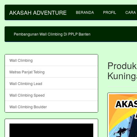
AKASAH ADVENTURE
BERANDA
PROFIL
CARA
Pembangunan Wall Climbing Di PPLP Banten
Wall Climbing
Produks
Kuning
Matras Panjat Tebing
Wall Climbing Lead
Wall Climbing Speed
Wall Climbing Boulder