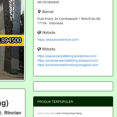
081351894500
Alamat
Duta Kranji Jln.Cendrawasih 1 Blok.B No.66,
17134 - Indonesia
Website
https://akasahadventure.com/
Website
https://papanpanjattebing.wordpress.com/
https://produsenpanjattebing.blogspot.com/
https://produsenwallclimbing.blogspot.com/
ng)
PRODUK TERPOPULER
d,
Rincian
Matras Panjat Tebing
Wall Climbing Panjat Tebing