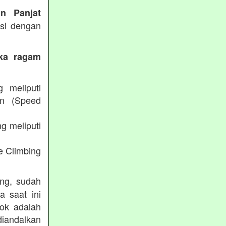
an Panjat
ksi dengan
eka ragam
g meliputi
an (Speed
g meliputi
e Climbing
ing, sudah
a saat ini
lok adalah
diandalkan