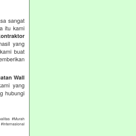
sa sangat
a itu kami
kontraktor
asil yang
 kami buat
emberikan
atan Wall
kami yang
ng hubungi
alitas #Murah
#Internasional