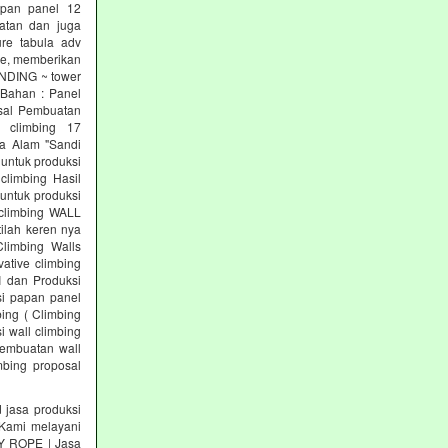
papan panel 12
tan dan juga
re tabula adv
re, memberikan
INDING ~ tower
 Bahan : Panel
osal Pembuatan
l climbing 17
a Alam "Sandi
 untuk produksi
climbing Hasil
untuk produksi
 climbing WALL
ilah keren nya
Climbing Walls
ative climbing
I dan Produksi
si papan panel
ing ( Climbing
i wall climbing
pembuatan wall
mbing proposal
asa produksi
ami melayani
KY ROPE | Jasa