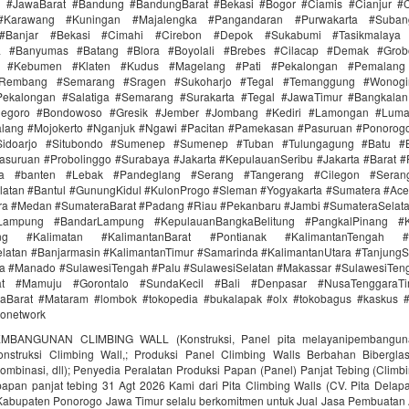
i #JawaBarat #Bandung #BandungBarat #Bekasi #Bogor #Ciamis #Cianjur #C
#Karawang #Kuningan #Majalengka #Pangandaran #Purwakarta #Suba
Banjar #Bekasi #Cimahi #Cirebon #Depok #Sukabumi #Tasikmalaya
ra #Banyumas #Batang #Blora #Boyolali #Brebes #Cilacap #Demak #Grob
r #Kebumen #Klaten #Kudus #Magelang #Pati #Pekalongan #Pemalang 
#Rembang #Semarang #Sragen #Sukoharjo #Tegal #Temanggung #Wonogi
ekalongan #Salatiga #Semarang #Surakarta #Tegal #JawaTimur #Bangkala
onegoro #Bondowoso #Gresik #Jember #Jombang #Kediri #Lamongan #Lum
lang #Mojokerto #Nganjuk #Ngawi #Pacitan #Pamekasan #Pasuruan #Ponorogo
idoarjo #Situbondo #Sumenep #Sumenep #Tuban #Tulungagung #Batu #Bl
asuruan #Probolinggo #Surabaya #Jakarta #KepulauanSeribu #Jakarta #Barat #
ra #banten #Lebak #Pandeglang #Serang #Tangerang #Cilegon #Seran
latan #Bantul #GunungKidul #KulonProgo #Sleman #Yogyakarta #Sumatera #Ac
ra #Medan #SumateraBarat #Padang #Riau #Pekanbaru #Jambi #SumateraSelat
Lampung #BandarLampung #KepulauanBangkaBelitung #PangkalPinang #K
ang #Kalimatan #KalimantanBarat #Pontianak #KalimantanTengah #
latan #Banjarmasin #KalimantanTimur #Samarinda #KalimantanUtara #TanjungS
a #Manado #SulawesiTengah #Palu #SulawesiSelatan #Makassar #SulawesiTen
rat #Mamuju #Gorontalo #SundaKecil #Bali #Denpasar #NusaTenggaraT
Barat #Mataram #lombok #tokopedia #bukalapak #olx #tokobagus #kaskus #a
donetwork
MBANGUNAN CLIMBING WALL (Konstruksi, Panel pita melayanipembangunan
struksi Climbing Wall,; Produksi Panel Climbing Walls Berbahan Biberglass 
ombinasi, dll); Penyedia Peralatan Produksi Papan (Panel) Panjat Tebing (Climbi
 papan panjat tebing 31 Agt 2026 Kami dari Pita Climbing Walls (CV. Pita Delap
 Kabupaten Ponorogo Jawa Timur selalu berkomitmen untuk Jual Jasa Pembuatan A