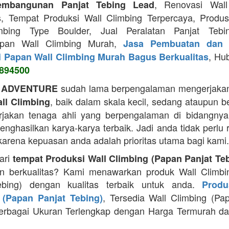
, Renovasi Wall
embangunan Panjat Tebing Lead
s, Tempat Produksi Wall Climbing Terpercaya, Prod
mbing Type Boulder, Jual Peralatan Panjat Tebi
apan Wall Climbing Murah,
Jasa Pembuatan dan 
, Hu
i Papan Wall Climbing Murah Bagus Berkualitas
894500
sudah lama berpengalaman mengerjakan
 ADVENTURE
, baik dalam skala kecil, sedang ataupun b
ll Climbing
jakan tenaga ahli yang berpengalaman di bidangnya
ghasilkan karya-karya terbaik. Jadi anda tidak perlu 
 karena kepuasan anda adalah prioritas utama bagi kami.
ari
tempat Produksi Wall Climbing (Papan Panjat Te
n berkualitas? Kami menawarkan produk Wall Climbi
ebing) dengan kualitas terbaik untuk anda.
Produ
, Tersedia Wall Climbing (Pa
 (Papan Panjat Tebing)
erbagai Ukuran Terlengkap dengan Harga Termurah da