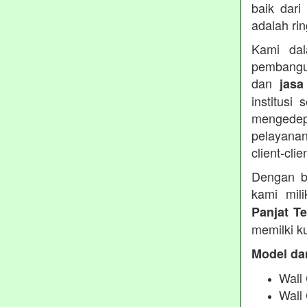
baik dari
adalah ri
Kami dal
pembangu
dan
jasa
institusi
mengedep
pelayanan
client-clie
Dengan b
kami mil
Panjat T
memilki ku
Model da
Wall 
Wall