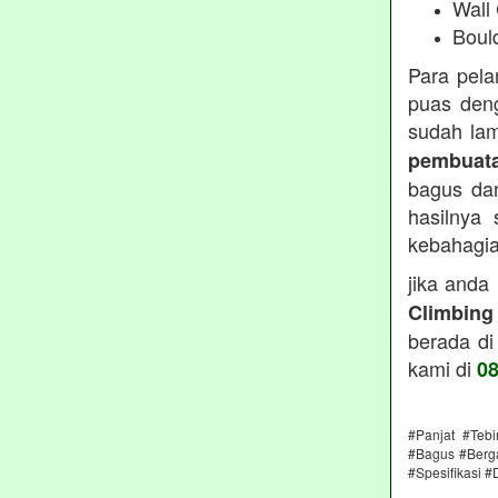
Wall
Boul
Para pel
puas deng
sudah lam
pembuata
bagus dan
hasilnya
kebahagiaa
jika anda
Climbing
berada di
kami di
0
#Panjat #Teb
#Bagus #Berga
#Spesifikasi #