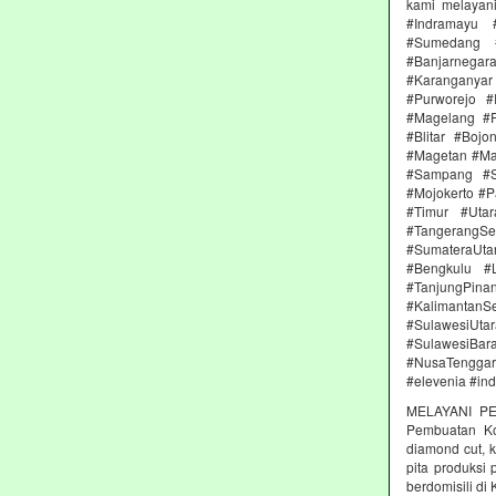
kami melayan
#Indramayu 
#Sumedang #
#Banjarnega
#Karanganya
#Purworejo 
#Magelang #P
#Blitar #Boj
#Magetan #Ma
#Sampang #S
#Mojokerto #P
#Timur #Uta
#TangerangSe
#SumateraUta
#Bengkulu #
#TanjungPin
#KalimantanSe
#SulawesiUtar
#SulawesiBa
#NusaTenggara
#elevenia #in
MELAYANI PE
Pembuatan Kon
diamond cut, k
pita produksi
berdomisili di