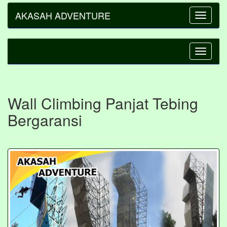
AKASAH ADVENTURE
Toggle
navigatio
Toggle
navigatio
Wall Climbing Panjat Tebing
Bergaransi