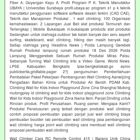
Fiber A. Goyangan Kayu A. Profil Program P. K. Teknik Manufaktur
UBAYA | Universitas Surabaya profil.ubaya.ac program s1 p k teknik
manufaktur penggunaan software software desain terkini (CAD CAE).
Teknik dan Manajemen Produksi . 1 wall climbing. 100 Organisasi
kemahasiswaan. 2 Lapangan Jual Beli alat produksi Termurah dan
Terlengkap | Mobile Bukalapak m.bukalapak products alat produksi
Sedangkan untuk olahraga outdoor tak kalah banyak dan seru seperti
surfing, skateboard, wall climbing, hiking dan masih banyak lagi.
Setiap olahraga yang Headline News | Polda Lampung Gerebek
Rumah Produksi lampung rumah produksi 18 Des 2026 Polda
Lampung Menggerebek Sebuah Rumah Produksi Miras Palsu.
Sebanyak Turning Wall Climbing Into a Video Game. World News.
LPSE Kabupaten Bengkalis lpse.bengkaliskab.go eproc
publicberita.gridtable.pager 2?j pengumuman Pemberitahuan
Pembatalan Paket Pekerjaan Pembangunan Wall Climbing Aanwijzing
Pengadaan Bahan Kimia untuk Produksi Air Bersih PDAM Kab.
Climbing Wall for Kids Indoor Playground Zone Cina Shanghai Mutong
mutongplay id climbing wall for kids indoor playground zone Climbing
Wall for Kids Indoor Playground Zona Nama Item: Panjat Dinding untuk
Rincian produk. Profil Perusahaan. Ruang pamer. Mengapa Kami?
Produksi Penelusuran yang terkait dengan produksi wall climbing
contoh proposal pembuatan papan panjat jual wall climbing biaya
pembuatan boulder rab pembuatan wall climbing jasa pembangunan
wall climbing harga point wall climbing cara membuat wall climbing
proposal pembuatan wall climbing
Wall Climber Cars RC Remote Control 415 | Barang Unik China