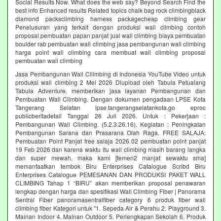
Social Results Now. What does the web say? Beyond Search Find the
best info Enhanced results Related topics chalk bag rock climbingblack
diamond packsclimbing harness packagecheap climbing gear
Penelusuran yang terkait dengan produksi wall climbing contoh
proposal pembuatan papan panjat jual wall climbing biaya pembuatan
boulder rab pembuatan wall climbing jasa pembangunan wall climbing
harga point wall climbing cara membuat wall climbing proposal
pembuatan wall climbing
Jasa Pembangunan Wall Cllimbing di Indonesia YouTube Video untuk
produksi wall climbing 2 Mei 2026 Diupload oleh Tabula Petualang
Tabula Adventure, memberikan jasa layanan Pembangunan dan
Pembuatan Wall Climbing. Dengan dokumen pengadaan LPSE Kota
Tangerang Selatan lpse.tangerangselatankota.go eproc
publicberitadetail Tanggal 26 Juli 2026. Untuk : Pekerjaan :
Pembangunan Wall Climbing. (5.2.3.26.16). Kegiatan : Peningkatan
Pembangunan Sarana dan Prasarana Olah Raga. FREE SALAJA:
Pembuatan Point Panjat free salaja 2026 02 pembuatan point panjat
19 Feb 2026 dan karena waktu itu wall climbing masih barang langka
dan super mewah, maka kami [temen2 manjat sewaktu sma]
memanfaatkan tembok Biru Enterprises Catalogue Scribd Biru
Enterprises Catalogue PEMESANAN DAN PRODUKSI PAKET WALL
CLIMBING Tahap 1 “BIRU” akan memberikan proposal penawaran
lengkap dengan harga dan spesifikasi Wall Climbing Fiber | Panorama
Sentral Fiber panoramasentralfiber category 6 produk fiber wall
climbing fiber Kategori untuk "1. Sepeda Air & Perahu 2. Playground 3.
Mainan Indoor 4. Mainan Outdoor 5. Perlengkapan Sekolah 6. Produk