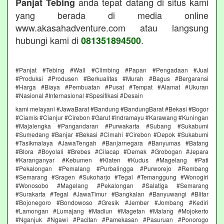
anda tepat datang di situs kami
Panjat Tebing
yang berada di media online
www.akasahadventure.com atau langsung
hubungi kami di
.
081351894500
#Panjat #Tebing #Wall #Climbing #Papan #Pengadaan #Jual
#Produksi #Produsen #Berkualitas #Murah #Bagus #Bergaransi
#Harga #Biaya #Pembuatan #Pusat #Tempat #Alamat #Ukuran
#Nasional #Internasional #Spesifikasi #Desain
kami melayani #JawaBarat #Bandung #BandungBarat #Bekasi #Bogor
#Ciamis #Cianjur #Cirebon #Garut #Indramayu #Karawang #Kuningan
#Majalengka #Pangandaran #Purwakarta #Subang #Sukabumi
#Sumedang #Banjar #Bekasi #Cimahi #Cirebon #Depok #Sukabumi
#Tasikmalaya #JawaTengah #Banjarnegara #Banyumas #Batang
#Blora #Boyolali #Brebes #Cilacap #Demak #Grobogan #Jepara
#Karanganyar #Kebumen #Klaten #Kudus #Magelang #Pati
#Pekalongan #Pemalang #Purbalingga #Purworejo #Rembang
#Semarang #Sragen #Sukoharjo #Tegal #Temanggung #Wonogiri
#Wonosobo #Magelang #Pekalongan #Salatiga #Semarang
#Surakarta #Tegal #JawaTimur #Bangkalan #Banyuwangi #Blitar
#Bojonegoro #Bondowoso #Gresik #Jember #Jombang #Kediri
#Lamongan #Lumajang #Madiun #Magetan #Malang #Mojokerto
#Nganjuk #Ngawi #Pacitan #Pamekasan #Pasuruan #Ponorogo