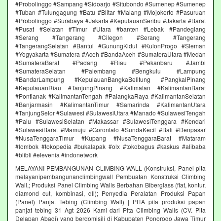
#Probolinggo #Sampang #Sidoarjo #Situbondo #Sumenep #Sumenep
#Tuban #Tulungagung #Batu #Blitar #Malang #Mojokerto #Pasuruan
#Probolinggo #Surabaya #Jakarta #KepulauanSeribu #Jakarta #Barat
#Pusat #Selatan #Timur #Utara #banten #Lebak #Pandeglang
#Serang #Tangerang #Cilegon #Serang #Tangerang
#TangerangSelatan #Bantul #GunungKidul #KulonProgo #Sleman
#Yogyakarta #Sumatera #Aceh #BandaAceh #SumateraUtara #Medan
#SumateraBarat #Padang #Riau #Pekanbaru #Jambi
#SumateraSelatan #Palembang #Bengkulu #Lampung
#BandarLampung #KepulauanBangkaBelitung #PangkalPinang
#KepulauanRiau #TanjungPinang #Kalimatan #KalimantanBarat
#Pontianak #KalimantanTengah #PalangkaRaya #KalimantanSelatan
#Banjarmasin #KalimantanTimur #Samarinda #KalimantanUtara
#TanjungSelor #Sulawesi #SulawesiUtara #Manado #SulawesiTengah
#Palu #SulawesiSelatan #Makassar #SulawesiTenggara #Kendari
#SulawesiBarat #Mamuju #Gorontalo #SundaKecil #Bali #Denpasar
#NusaTenggaraTimur #Kupang #NusaTenggaraBarat #Mataram
#lombok #tokopedia #bukalapak #olx #tokobagus #kaskus #alibaba
#blibli #elevenia #indonetwork
MELAYANI PEMBANGUNAN CLIMBING WALL (Konstruksi, Panel pita
melayanipembangunanclimbingwall Pembuatan Konstruksi Climbing
Wall,; Produksi Panel Climbing Walls Berbahan Biberglass (flat, kontur,
diamond cut, kombinasi, dll); Penyedia Peralatan Produksi Papan
(Panel) Panjat Tebing (Climbing Wall) | PITA pita produksi papan
panjat tebing 31 Agt 2026 Kami dari Pita Climbing Walls (CV. Pita
Delapan Abadi) yang berdomisili di Kabupaten Ponorogo Jawa Timur