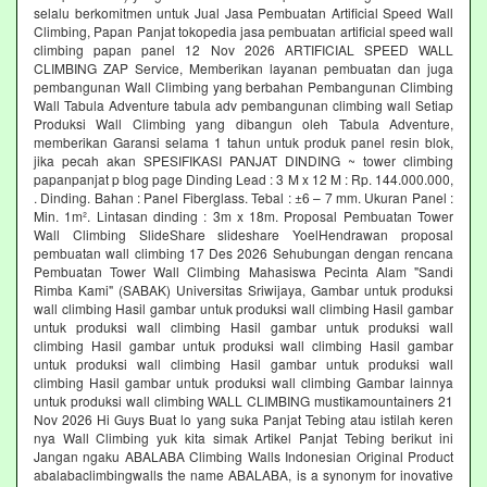
selalu berkomitmen untuk Jual Jasa Pembuatan Artificial Speed Wall
Climbing, Papan Panjat tokopedia jasa pembuatan artificial speed wall
climbing papan panel 12 Nov 2026 ARTIFICIAL SPEED WALL
CLIMBING ZAP Service, Memberikan layanan pembuatan dan juga
pembangunan Wall Climbing yang berbahan Pembangunan Climbing
Wall Tabula Adventure tabula adv pembangunan climbing wall Setiap
Produksi Wall Climbing yang dibangun oleh Tabula Adventure,
memberikan Garansi selama 1 tahun untuk produk panel resin blok,
jika pecah akan SPESIFIKASI PANJAT DINDING ~ tower climbing
papanpanjat p blog page Dinding Lead : 3 M x 12 M : Rp. 144.000.000,
. Dinding. Bahan : Panel Fiberglass. Tebal : ±6 – 7 mm. Ukuran Panel :
Min. 1m². Lintasan dinding : 3m x 18m. Proposal Pembuatan Tower
Wall Climbing SlideShare slideshare YoelHendrawan proposal
pembuatan wall climbing 17 Des 2026 Sehubungan dengan rencana
Pembuatan Tower Wall Climbing Mahasiswa Pecinta Alam "Sandi
Rimba Kami" (SABAK) Universitas Sriwijaya, Gambar untuk produksi
wall climbing Hasil gambar untuk produksi wall climbing Hasil gambar
untuk produksi wall climbing Hasil gambar untuk produksi wall
climbing Hasil gambar untuk produksi wall climbing Hasil gambar
untuk produksi wall climbing Hasil gambar untuk produksi wall
climbing Hasil gambar untuk produksi wall climbing Gambar lainnya
untuk produksi wall climbing WALL CLIMBING mustikamountainers 21
Nov 2026 Hi Guys Buat lo yang suka Panjat Tebing atau istilah keren
nya Wall Climbing yuk kita simak Artikel Panjat Tebing berikut ini
Jangan ngaku ABALABA Climbing Walls Indonesian Original Product
abalabaclimbingwalls the name ABALABA, is a synonym for inovative