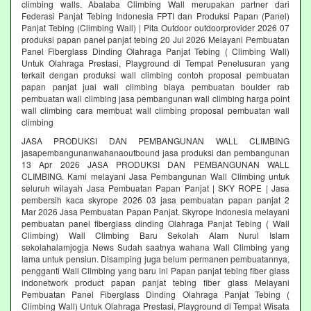
climbing walls. Abalaba Climbing Wall merupakan partner dari
Federasi Panjat Tebing Indonesia FPTI dan Produksi Papan (Panel)
Panjat Tebing (Climbing Wall) | Pita Outdoor outdoorprovider 2026 07
produksi papan panel panjat tebing 20 Jul 2026 Melayani Pembuatan
Panel Fiberglass Dinding Olahraga Panjat Tebing ( Climbing Wall)
Untuk Olahraga Prestasi, Playground di Tempat Penelusuran yang
terkait dengan produksi wall climbing contoh proposal pembuatan
papan panjat jual wall climbing biaya pembuatan boulder rab
pembuatan wall climbing jasa pembangunan wall climbing harga point
wall climbing cara membuat wall climbing proposal pembuatan wall
climbing
JASA PRODUKSI DAN PEMBANGUNAN WALL CLIMBING
jasapembangunanwahanaoutbound jasa produksi dan pembangunan
13 Apr 2026 JASA PRODUKSI DAN PEMBANGUNAN WALL
CLIMBING. Kami melayani Jasa Pembangunan Wall Climbing untuk
seluruh wilayah Jasa Pembuatan Papan Panjat | SKY ROPE | Jasa
pembersih kaca skyrope 2026 03 jasa pembuatan papan panjat 2
Mar 2026 Jasa Pembuatan Papan Panjat. Skyrope Indonesia melayani
pembuatan panel fiberglass dinding Olahraga Panjat Tebing ( Wall
Climbing) Wall Climbing Baru Sekolah Alam Nurul Islam
sekolahalamjogja News Sudah saatnya wahana Wall Climbing yang
lama untuk pensiun. Disamping juga belum permanen pembuatannya,
pengganti Wall Climbing yang baru ini Papan panjat tebing fiber glass
indonetwork product papan panjat tebing fiber glass Melayani
Pembuatan Panel Fiberglass Dinding Olahraga Panjat Tebing (
Climbing Wall) Untuk Olahraga Prestasi, Playground di Tempat Wisata