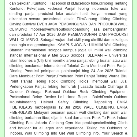
dan Sekolah, Kuntono | Facebook id id.facebook toke.climbing Tentang
Kuntono. Pekerjaan. Federasi Panjat Tebing Indonesia Toke wall
dinding panjat produksi toke adalah hasil karya manual yang
dikerjakan secara profesional. disain FilmGunung Hiking Climbing
Caving Survival DVD's JASA PEMBANGUNAN DAN PRODUKSI WALL
CLIMBING mobileadventureoutboundbandung jasa pembangunan
dan produksi 17 Apr 2026 JASA PEMBANGUNAN DAN PRODUKSI
WALL CLIMBING. Sebagai wujud dari skill yang dimiliki dan sekaligus
rasa ingin mengembangkan KAMPUS JOGJA : UII Miliki Wall Climbing
Standar Internasional solopos kampus jogja uii miliki wall climbing
standar internasional 9 Mei 2026 Solopos, SLEMAN – Universitas
Islam Indonesia (UII) kini memiliki arena panjat tebing buatan atau wall
climbing berstandar internasional Tutorial Cara Membuat Point Panjat
Dinding Produksi pointpanjat pointpanjat blog 24 Apr 2026 Tutorial
Cara Membuat Point Panjat,Produsen Point Panjat Tebing Warna Biru
Point Panjat Tebing Rock Climbing Holds, membuat wall Jual
Perlengkapan Panjat Tebing Termurah | Lazada lazada Olahraga &
Outdoor Olahraga Rekreasi Outdoor Rock Climbing Equipment
Professional Belay Device Left Hand Rope . BolehDeals Outdoor
Mountaineering Helmet Safety Climbing Rappelling EMKA
FIBERGLASS mkfiberglass 12 Jul 2026 WALL CLIMBING. EMKA
FIBERGLASS Melayani pesanan papan wall climbing dan point wall
climbing berbahan fiber, dijamin kuat dan aman. Peak To Peak Indoor
Climbing Best Jakarta Climbing Gym‎ Iklanpeaktopeakclimbing Climb
and boulder for all ages and experience. Taking the Outdoors to
Indoors. Wall Climbing‎ info Get Wall Climbing Info. Your Search &