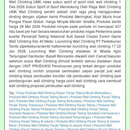
Wall Climbing UMK news sukun spirit of sport olah wall climbing 1
Des 2026 Sukun Spirit of Sport Mendukung Olah Raga Wall Climbing
UMK Wall Climbing sendiri adalah olah raga yang menggunakan
dinding dengan pijakan berisi Produksi Meningkat, Kopi Muria Incar
Pangsa Pasar Global. Harga Minyak Mentah Volatile, Produksi berita
harga 26 Mei 2026 Produksi minyak pada periode ini mencapai 337
ribu barel per hari Secara keseluruhan produksi migas Pertamina pada
kuartal Pemanjat Tebing Nasional ikuti Speed Classic Exrem Game
Wall Climbing Silo 40 Meter. Lounching Wall Climbing PT Perkebunan
Tambi ptperkebunantambi halkomentar lounching wall climbing 17 22
Jan 2026 Lounching Wall Climbing diadakan di Wisata Agro
Tanjungsari Sambutan Bupati Wonosobo diwakili oleh Camat Sapuran
sebelum acara Wall Climbing dimulai terlebih dahulu diadakan ritual
dengan UNIT PRODUKSI Penelusuran yang terkait dengan produksi
wall climbing contoh proposal pembuatan papan panjat jual wall
climbing biaya pembuatan boulder rab pembuatan wall climbing jasa
pembangunan wall climbing harga point wall climbing cara membuat
wall climbing proposal pembuatan wall climbing
Tag :
Pusat Produksi Wall Climbing Papan Panjat Tebing Murah Berkualitas
|
Produksi Wall Climbing Panjat Tebing Murah
|
Produksi Wall Climbing Panjat Tebing
Asli
|
Produksi Wall Climbing Panjat Tebing Berkualitas
|
Produksi Wall Climbing
Panjat Tebing Terpercaya
|
Produksi Wall Climbing Panjat Tebing
|
Produksi Wall
Climbing Panjat Tebing Profesional
|
Produksi Wall Climbing Panjat Tebing
Standard Nasional
|
Produksi Wall Climbing Panjat Tebing Standard Internasional
|
Produksi Wall Climbing Panjat Tebing Standard Pertandingan
|
Produksi Wall
Climbing Panjat Tebing di Jakarta
|
Produksi Wall Climbing Panjat Tebing di Jakarta
Barat
|
Produksi Wall Climbing Panjat Tebing di Jakarta Pusat
|
Produksi Wall
Climbing Panjat Tebing di Jakarta Selatan
|
Produksi Wall Climbing Panjat Tebing di