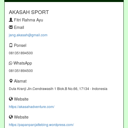
AKASAH SPORT
Fitri Rahma Ayu
Email
jang.akasah@gmail.com
Ponsel
081351894500
WhatsApp
081351894500
Alamat
Duta Kranji Jln.Cendrawasih 1 Blok.B No.66, 17134 - Indonesia
Website
https://akasahadventure.com/
Website
https://papanpanjattebing.wordpress.com/