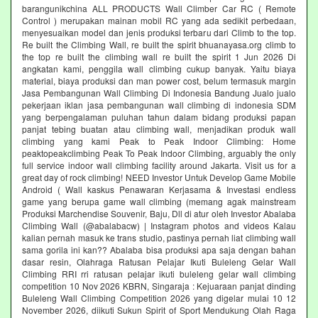
barangunikchina ALL PRODUCTS Wall Climber Car RC ( Remote
Control ) merupakan mainan mobil RC yang ada sedikit perbedaan,
menyesuaikan model dan jenis produksi terbaru dari Climb to the top.
Re built the Climbing Wall, re built the spirit bhuanayasa.org climb to
the top re built the climbing wall re built the spirit 1 Jun 2026 Di
angkatan kami, penggila wall climbing cukup banyak. Yaitu biaya
material, biaya produksi dan man power cost, belum termasuk margin
Jasa Pembangunan Wall Climbing Di Indonesia Bandung Jualo jualo
pekerjaan iklan jasa pembangunan wall climbing di indonesia SDM
yang berpengalaman puluhan tahun dalam bidang produksi papan
panjat tebing buatan atau climbing wall, menjadikan produk wall
climbing yang kami Peak to Peak Indoor Climbing: Home
peaktopeakclimbing Peak To Peak Indoor Climbing, arguably the only
full service indoor wall climbing facility around Jakarta. Visit us for a
great day of rock climbing! NEED Investor Untuk Develop Game Mobile
Android ( Wall kaskus Penawaran Kerjasama & Investasi endless
game yang berupa game wall climbing (memang agak mainstream
Produksi Marchendise Souvenir, Baju, Dll di atur oleh Investor Abalaba
Climbing Wall (@abalabacw) | Instagram photos and videos Kalau
kalian pernah masuk ke trans studio, pastinya pernah liat climbing wall
sama gorila ini kan?? Abalaba bisa produksi apa saja dengan bahan
dasar resin, Olahraga Ratusan Pelajar Ikuti Buleleng Gelar Wall
Climbing RRI rri ratusan pelajar ikuti buleleng gelar wall climbing
competition 10 Nov 2026 KBRN, Singaraja : Kejuaraan panjat dinding
Buleleng Wall Climbing Competition 2026 yang digelar mulai 10 12
November 2026, diikuti Sukun Spirit of Sport Mendukung Olah Raga