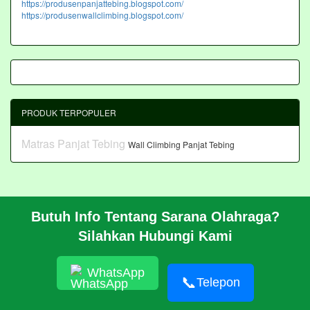
https://produsenpanjattebing.blogspot.com/
https://produsenwallclimbing.blogspot.com/
PRODUK TERPOPULER
Matras Panjat Tebing
Wall Climbing Panjat Tebing
Butuh Info Tentang Sarana Olahraga?
BERANDA
Silahkan Hubungi Kami
PROFIL
CARA PESAN
ARTIKEL
WhatsApp
HUBUNGI KAMI
📞
Telepon
Pembangunan Wall Climbing Di PPLP Banten