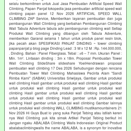
selalu berkomitmen untuk Jual Jasa Pembuatan Artificial Speed Wall
Climbing, Papan Panjat tokopedia jasa pembuatan artificial speed wall
climbing papan panel 12 Nov 2026 ARTIFICIAL SPEED WALL
CLIMBING ZAP Service, Memberikan layanan pembuatan dan juga
pembangunan Wall Climbing yang berbahan Pembangunan Climbing
Wall Tabula Adventure tabula adv pembangunan climbing wall Setiap
Produksi Wall Climbing yang dibangun oleh Tabula Adventure,
memberikan Garansi selama 1 tahun untuk produk panel resin blok,
jika pecah akan SPESIFIKASI PANJAT DINDING ~ tower climbing
papanpanjat p blog page Dinding Lead : 3 M x 12 M : Rp. 144.000.000,
. Dinding. Bahan : Panel Fiberglass. Tebal : ±6 – 7 mm. Ukuran Panel :
Min. 1m². Lintasan dinding : 3m x 18m. Proposal Pembuatan Tower
Wall Climbing SlideShare slideshare YoelHendrawan proposal
pembuatan wall climbing 17 Des 2026 Sehubungan dengan rencana
Pembuatan Tower Wall Climbing Mahasiswa Pecinta Alam "Sandi
Rimba Kami" (SABAK) Universitas Sriwijaya, Gambar untuk produksi
wall climbing Hasil gambar untuk produksi wall climbing Hasil gambar
untuk produksi wall climbing Hasil gambar untuk produksi wall
climbing Hasil gambar untuk produksi wall climbing Hasil gambar
untuk produksi wall climbing Hasil gambar untuk produksi wall
climbing Hasil gambar untuk produksi wall climbing Gambar lainnya
untuk produksi wall climbing WALL CLIMBING mustikamountainers 21
Nov 2026 Hi Guys Buat lo yang suka Panjat Tebing atau istilah keren
nya Wall Climbing yuk kita simak Artikel Panjat Tebing berikut ini
Jangan ngaku ABALABA Climbing Walls Indonesian Original Product
abalabaclimbingwalls the name ABALABA, is a synonym for inovative