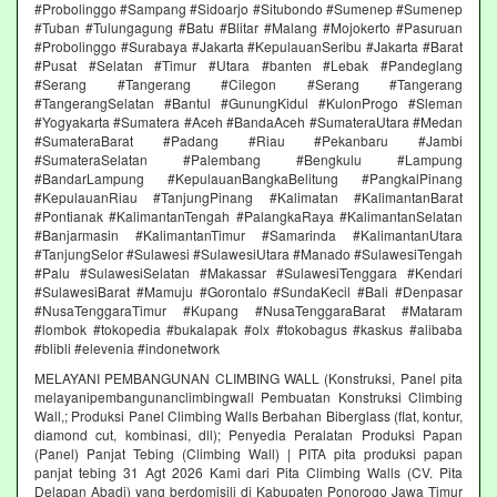
#Probolinggo #Sampang #Sidoarjo #Situbondo #Sumenep #Sumenep
#Tuban #Tulungagung #Batu #Blitar #Malang #Mojokerto #Pasuruan
#Probolinggo #Surabaya #Jakarta #KepulauanSeribu #Jakarta #Barat
#Pusat #Selatan #Timur #Utara #banten #Lebak #Pandeglang
#Serang #Tangerang #Cilegon #Serang #Tangerang
#TangerangSelatan #Bantul #GunungKidul #KulonProgo #Sleman
#Yogyakarta #Sumatera #Aceh #BandaAceh #SumateraUtara #Medan
#SumateraBarat #Padang #Riau #Pekanbaru #Jambi
#SumateraSelatan #Palembang #Bengkulu #Lampung
#BandarLampung #KepulauanBangkaBelitung #PangkalPinang
#KepulauanRiau #TanjungPinang #Kalimatan #KalimantanBarat
#Pontianak #KalimantanTengah #PalangkaRaya #KalimantanSelatan
#Banjarmasin #KalimantanTimur #Samarinda #KalimantanUtara
#TanjungSelor #Sulawesi #SulawesiUtara #Manado #SulawesiTengah
#Palu #SulawesiSelatan #Makassar #SulawesiTenggara #Kendari
#SulawesiBarat #Mamuju #Gorontalo #SundaKecil #Bali #Denpasar
#NusaTenggaraTimur #Kupang #NusaTenggaraBarat #Mataram
#lombok #tokopedia #bukalapak #olx #tokobagus #kaskus #alibaba
#blibli #elevenia #indonetwork
MELAYANI PEMBANGUNAN CLIMBING WALL (Konstruksi, Panel pita
melayanipembangunanclimbingwall Pembuatan Konstruksi Climbing
Wall,; Produksi Panel Climbing Walls Berbahan Biberglass (flat, kontur,
diamond cut, kombinasi, dll); Penyedia Peralatan Produksi Papan
(Panel) Panjat Tebing (Climbing Wall) | PITA pita produksi papan
panjat tebing 31 Agt 2026 Kami dari Pita Climbing Walls (CV. Pita
Delapan Abadi) yang berdomisili di Kabupaten Ponorogo Jawa Timur