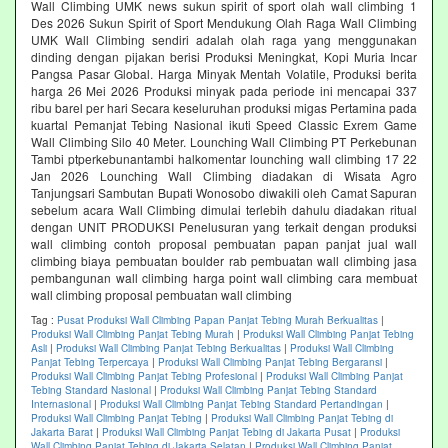
Wall Climbing UMK news sukun spirit of sport olah wall climbing 1
Des 2026 Sukun Spirit of Sport Mendukung Olah Raga Wall Climbing
UMK Wall Climbing sendiri adalah olah raga yang menggunakan
dinding dengan pijakan berisi Produksi Meningkat, Kopi Muria Incar
Pangsa Pasar Global. Harga Minyak Mentah Volatile, Produksi berita
harga 26 Mei 2026 Produksi minyak pada periode ini mencapai 337
ribu barel per hari Secara keseluruhan produksi migas Pertamina pada
kuartal Pemanjat Tebing Nasional ikuti Speed Classic Exrem Game
Wall Climbing Silo 40 Meter. Lounching Wall Climbing PT Perkebunan
Tambi ptperkebunantambi halkomentar lounching wall climbing 17 22
Jan 2026 Lounching Wall Climbing diadakan di Wisata Agro
Tanjungsari Sambutan Bupati Wonosobo diwakili oleh Camat Sapuran
sebelum acara Wall Climbing dimulai terlebih dahulu diadakan ritual
dengan UNIT PRODUKSI Penelusuran yang terkait dengan produksi
wall climbing contoh proposal pembuatan papan panjat jual wall
climbing biaya pembuatan boulder rab pembuatan wall climbing jasa
pembangunan wall climbing harga point wall climbing cara membuat
wall climbing proposal pembuatan wall climbing
Tag :
Pusat Produksi Wall Climbing Papan Panjat Tebing Murah Berkualitas
|
Produksi Wall Climbing Panjat Tebing Murah
|
Produksi Wall Climbing Panjat Tebing
Asli
|
Produksi Wall Climbing Panjat Tebing Berkualitas
|
Produksi Wall Climbing
Panjat Tebing Terpercaya
|
Produksi Wall Climbing Panjat Tebing Bergaransi
|
Produksi Wall Climbing Panjat Tebing Profesional
|
Produksi Wall Climbing Panjat
Tebing Standard Nasional
|
Produksi Wall Climbing Panjat Tebing Standard
Internasional
|
Produksi Wall Climbing Panjat Tebing Standard Pertandingan
|
Produksi Wall Climbing Panjat Tebing
|
Produksi Wall Climbing Panjat Tebing di
Jakarta Barat
|
Produksi Wall Climbing Panjat Tebing di Jakarta Pusat
|
Produksi
Wall Climbing Panjat Tebing di Jakarta Selatan
|
Produksi Wall Climbing Panjat