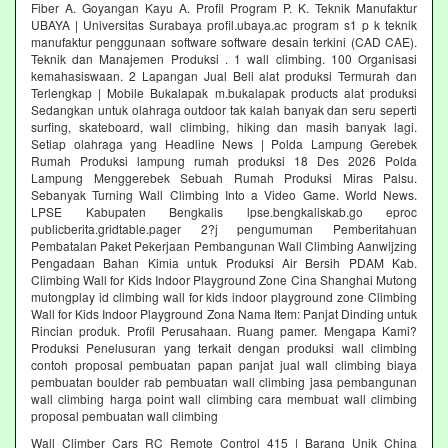
Fiber A. Goyangan Kayu A. Profil Program P. K. Teknik Manufaktur
UBAYA | Universitas Surabaya profil.ubaya.ac program s1 p k teknik
manufaktur penggunaan software software desain terkini (CAD CAE).
Teknik dan Manajemen Produksi . 1 wall climbing. 100 Organisasi
kemahasiswaan. 2 Lapangan Jual Beli alat produksi Termurah dan
Terlengkap | Mobile Bukalapak m.bukalapak products alat produksi
Sedangkan untuk olahraga outdoor tak kalah banyak dan seru seperti
surfing, skateboard, wall climbing, hiking dan masih banyak lagi.
Setiap olahraga yang Headline News | Polda Lampung Gerebek
Rumah Produksi lampung rumah produksi 18 Des 2026 Polda
Lampung Menggerebek Sebuah Rumah Produksi Miras Palsu.
Sebanyak Turning Wall Climbing Into a Video Game. World News.
LPSE Kabupaten Bengkalis lpse.bengkaliskab.go eproc
publicberita.gridtable.pager 2?j pengumuman Pemberitahuan
Pembatalan Paket Pekerjaan Pembangunan Wall Climbing Aanwijzing
Pengadaan Bahan Kimia untuk Produksi Air Bersih PDAM Kab.
Climbing Wall for Kids Indoor Playground Zone Cina Shanghai Mutong
mutongplay id climbing wall for kids indoor playground zone Climbing
Wall for Kids Indoor Playground Zona Nama Item: Panjat Dinding untuk
Rincian produk. Profil Perusahaan. Ruang pamer. Mengapa Kami?
Produksi Penelusuran yang terkait dengan produksi wall climbing
contoh proposal pembuatan papan panjat jual wall climbing biaya
pembuatan boulder rab pembuatan wall climbing jasa pembangunan
wall climbing harga point wall climbing cara membuat wall climbing
proposal pembuatan wall climbing
Wall Climber Cars RC Remote Control 415 | Barang Unik China