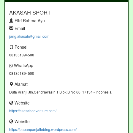
AKASAH SPORT
Fitri Rahma Ayu
Email
jang.akasah@gmail.com
Ponsel
081351894500
WhatsApp
081351894500
Alamat
Duta Kranji Jln.Cendrawasih 1 Blok.B No.66, 17134 - Indonesia
Website
https://akasahadventure.com/
Website
https://papanpanjattebing.wordpress.com/