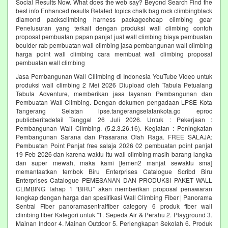
Social Results Now. What does the web say? Beyond Search Find the
best info Enhanced results Related topics chalk bag rock climbingblack
diamond packsclimbing harness packagecheap climbing gear
Penelusuran yang terkait dengan produksi wall climbing contoh
proposal pembuatan papan panjat jual wall climbing biaya pembuatan
boulder rab pembuatan wall climbing jasa pembangunan wall climbing
harga point wall climbing cara membuat wall climbing proposal
pembuatan wall climbing
Jasa Pembangunan Wall Cllimbing di Indonesia YouTube Video untuk
produksi wall climbing 2 Mei 2026 Diupload oleh Tabula Petualang
Tabula Adventure, memberikan jasa layanan Pembangunan dan
Pembuatan Wall Climbing. Dengan dokumen pengadaan LPSE Kota
Tangerang Selatan lpse.tangerangselatankota.go eproc
publicberitadetail Tanggal 26 Juli 2026. Untuk : Pekerjaan :
Pembangunan Wall Climbing. (5.2.3.26.16). Kegiatan : Peningkatan
Pembangunan Sarana dan Prasarana Olah Raga. FREE SALAJA:
Pembuatan Point Panjat free salaja 2026 02 pembuatan point panjat
19 Feb 2026 dan karena waktu itu wall climbing masih barang langka
dan super mewah, maka kami [temen2 manjat sewaktu sma]
memanfaatkan tembok Biru Enterprises Catalogue Scribd Biru
Enterprises Catalogue PEMESANAN DAN PRODUKSI PAKET WALL
CLIMBING Tahap 1 “BIRU” akan memberikan proposal penawaran
lengkap dengan harga dan spesifikasi Wall Climbing Fiber | Panorama
Sentral Fiber panoramasentralfiber category 6 produk fiber wall
climbing fiber Kategori untuk "1. Sepeda Air & Perahu 2. Playground 3.
Mainan Indoor 4. Mainan Outdoor 5. Perlengkapan Sekolah 6. Produk