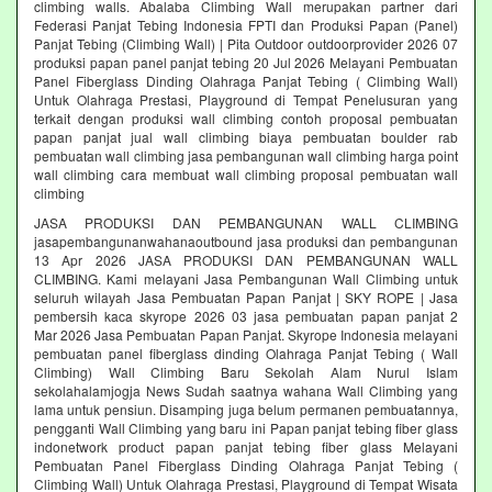
climbing walls. Abalaba Climbing Wall merupakan partner dari
Federasi Panjat Tebing Indonesia FPTI dan Produksi Papan (Panel)
Panjat Tebing (Climbing Wall) | Pita Outdoor outdoorprovider 2026 07
produksi papan panel panjat tebing 20 Jul 2026 Melayani Pembuatan
Panel Fiberglass Dinding Olahraga Panjat Tebing ( Climbing Wall)
Untuk Olahraga Prestasi, Playground di Tempat Penelusuran yang
terkait dengan produksi wall climbing contoh proposal pembuatan
papan panjat jual wall climbing biaya pembuatan boulder rab
pembuatan wall climbing jasa pembangunan wall climbing harga point
wall climbing cara membuat wall climbing proposal pembuatan wall
climbing
JASA PRODUKSI DAN PEMBANGUNAN WALL CLIMBING
jasapembangunanwahanaoutbound jasa produksi dan pembangunan
13 Apr 2026 JASA PRODUKSI DAN PEMBANGUNAN WALL
CLIMBING. Kami melayani Jasa Pembangunan Wall Climbing untuk
seluruh wilayah Jasa Pembuatan Papan Panjat | SKY ROPE | Jasa
pembersih kaca skyrope 2026 03 jasa pembuatan papan panjat 2
Mar 2026 Jasa Pembuatan Papan Panjat. Skyrope Indonesia melayani
pembuatan panel fiberglass dinding Olahraga Panjat Tebing ( Wall
Climbing) Wall Climbing Baru Sekolah Alam Nurul Islam
sekolahalamjogja News Sudah saatnya wahana Wall Climbing yang
lama untuk pensiun. Disamping juga belum permanen pembuatannya,
pengganti Wall Climbing yang baru ini Papan panjat tebing fiber glass
indonetwork product papan panjat tebing fiber glass Melayani
Pembuatan Panel Fiberglass Dinding Olahraga Panjat Tebing (
Climbing Wall) Untuk Olahraga Prestasi, Playground di Tempat Wisata