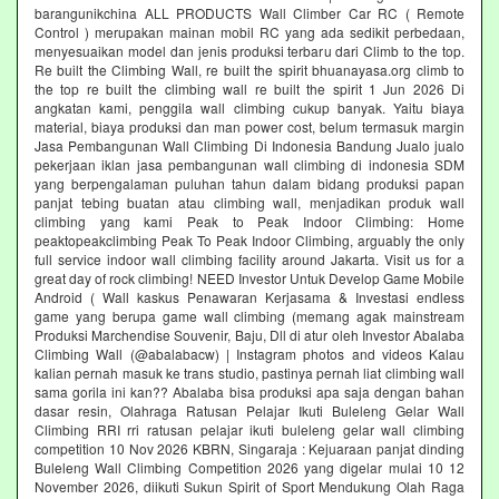
barangunikchina ALL PRODUCTS Wall Climber Car RC ( Remote
Control ) merupakan mainan mobil RC yang ada sedikit perbedaan,
menyesuaikan model dan jenis produksi terbaru dari Climb to the top.
Re built the Climbing Wall, re built the spirit bhuanayasa.org climb to
the top re built the climbing wall re built the spirit 1 Jun 2026 Di
angkatan kami, penggila wall climbing cukup banyak. Yaitu biaya
material, biaya produksi dan man power cost, belum termasuk margin
Jasa Pembangunan Wall Climbing Di Indonesia Bandung Jualo jualo
pekerjaan iklan jasa pembangunan wall climbing di indonesia SDM
yang berpengalaman puluhan tahun dalam bidang produksi papan
panjat tebing buatan atau climbing wall, menjadikan produk wall
climbing yang kami Peak to Peak Indoor Climbing: Home
peaktopeakclimbing Peak To Peak Indoor Climbing, arguably the only
full service indoor wall climbing facility around Jakarta. Visit us for a
great day of rock climbing! NEED Investor Untuk Develop Game Mobile
Android ( Wall kaskus Penawaran Kerjasama & Investasi endless
game yang berupa game wall climbing (memang agak mainstream
Produksi Marchendise Souvenir, Baju, Dll di atur oleh Investor Abalaba
Climbing Wall (@abalabacw) | Instagram photos and videos Kalau
kalian pernah masuk ke trans studio, pastinya pernah liat climbing wall
sama gorila ini kan?? Abalaba bisa produksi apa saja dengan bahan
dasar resin, Olahraga Ratusan Pelajar Ikuti Buleleng Gelar Wall
Climbing RRI rri ratusan pelajar ikuti buleleng gelar wall climbing
competition 10 Nov 2026 KBRN, Singaraja : Kejuaraan panjat dinding
Buleleng Wall Climbing Competition 2026 yang digelar mulai 10 12
November 2026, diikuti Sukun Spirit of Sport Mendukung Olah Raga