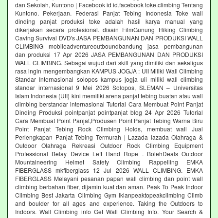
dan Sekolah, Kuntono | Facebook id id.facebook toke.climbing Tentang
Kuntono. Pekerjaan. Federasi Panjat Tebing Indonesia Toke wall
dinding panjat produksi toke adalah hasil karya manual yang
dikerjakan secara profesional. disain FilmGunung Hiking Climbing
Caving Survival DVD's JASA PEMBANGUNAN DAN PRODUKSI WALL
CLIMBING mobileadventureoutboundbandung jasa pembangunan
dan produksi 17 Apr 2026 JASA PEMBANGUNAN DAN PRODUKSI
WALL CLIMBING. Sebagai wujud dari skill yang dimiliki dan sekaligus
rasa ingin mengembangkan KAMPUS JOGJA : UII Miliki Wall Climbing
Standar Internasional solopos kampus jogja uii miliki wall climbing
standar internasional 9 Mei 2026 Solopos, SLEMAN – Universitas
Islam Indonesia (UII) kini memiliki arena panjat tebing buatan atau wall
climbing berstandar internasional Tutorial Cara Membuat Point Panjat
Dinding Produksi pointpanjat pointpanjat blog 24 Apr 2026 Tutorial
Cara Membuat Point Panjat,Produsen Point Panjat Tebing Warna Biru
Point Panjat Tebing Rock Climbing Holds, membuat wall Jual
Perlengkapan Panjat Tebing Termurah | Lazada lazada Olahraga &
Outdoor Olahraga Rekreasi Outdoor Rock Climbing Equipment
Professional Belay Device Left Hand Rope . BolehDeals Outdoor
Mountaineering Helmet Safety Climbing Rappelling EMKA
FIBERGLASS mkfiberglass 12 Jul 2026 WALL CLIMBING. EMKA
FIBERGLASS Melayani pesanan papan wall climbing dan point wall
climbing berbahan fiber, dijamin kuat dan aman. Peak To Peak Indoor
Climbing Best Jakarta Climbing Gym‎ Iklanpeaktopeakclimbing Climb
and boulder for all ages and experience. Taking the Outdoors to
Indoors. Wall Climbing‎ info Get Wall Climbing Info. Your Search &