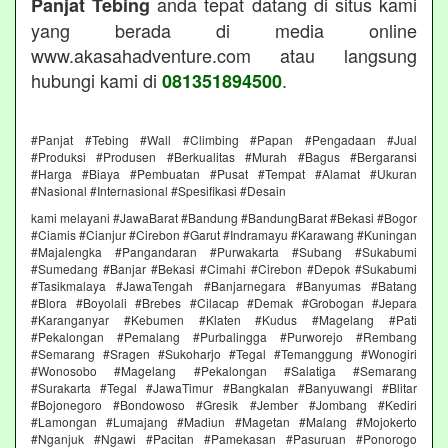
anda tepat datang di situs kami
Panjat Tebing
yang berada di media online
www.akasahadventure.com atau langsung
hubungi kami di
.
081351894500
#Panjat #Tebing #Wall #Climbing #Papan #Pengadaan #Jual
#Produksi #Produsen #Berkualitas #Murah #Bagus #Bergaransi
#Harga #Biaya #Pembuatan #Pusat #Tempat #Alamat #Ukuran
#Nasional #Internasional #Spesifikasi #Desain
kami melayani #JawaBarat #Bandung #BandungBarat #Bekasi #Bogor
#Ciamis #Cianjur #Cirebon #Garut #Indramayu #Karawang #Kuningan
#Majalengka #Pangandaran #Purwakarta #Subang #Sukabumi
#Sumedang #Banjar #Bekasi #Cimahi #Cirebon #Depok #Sukabumi
#Tasikmalaya #JawaTengah #Banjarnegara #Banyumas #Batang
#Blora #Boyolali #Brebes #Cilacap #Demak #Grobogan #Jepara
#Karanganyar #Kebumen #Klaten #Kudus #Magelang #Pati
#Pekalongan #Pemalang #Purbalingga #Purworejo #Rembang
#Semarang #Sragen #Sukoharjo #Tegal #Temanggung #Wonogiri
#Wonosobo #Magelang #Pekalongan #Salatiga #Semarang
#Surakarta #Tegal #JawaTimur #Bangkalan #Banyuwangi #Blitar
#Bojonegoro #Bondowoso #Gresik #Jember #Jombang #Kediri
#Lamongan #Lumajang #Madiun #Magetan #Malang #Mojokerto
#Nganjuk #Ngawi #Pacitan #Pamekasan #Pasuruan #Ponorogo