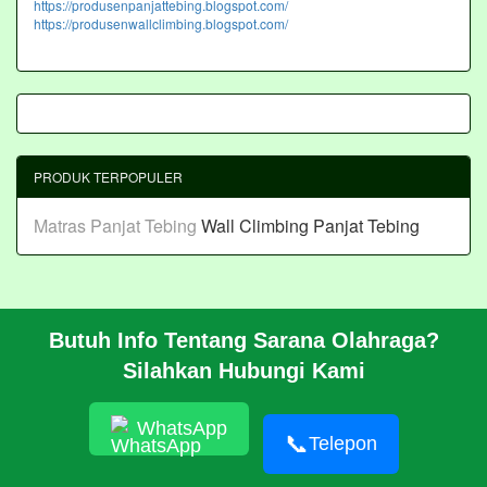
https://produsenpanjattebing.blogspot.com/
https://produsenwallclimbing.blogspot.com/
PRODUK TERPOPULER
Matras Panjat Tebing
Wall Climbing Panjat Tebing
Butuh Info Tentang Sarana Olahraga?
BERANDA
Silahkan Hubungi Kami
PROFIL
CARA PESAN
ARTIKEL
WhatsApp
HUBUNGI KAMI
📞
Telepon
Pembangunan Wall Climbing Di PPLP Banten