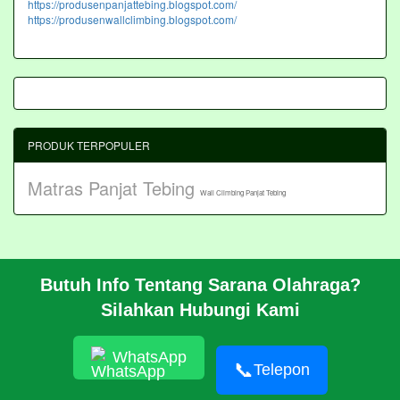
https://produsenpanjattebing.blogspot.com/
https://produsenwallclimbing.blogspot.com/
PRODUK TERPOPULER
Matras Panjat Tebing
Wall Climbing Panjat Tebing
Butuh Info Tentang Sarana Olahraga?
BERANDA
Silahkan Hubungi Kami
PROFIL
CARA PESAN
ARTIKEL
WhatsApp
HUBUNGI KAMI
📞
Telepon
Pembangunan Wall Climbing Di PPLP Banten