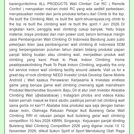
barangunikchina ALL PRODUCTS Wall Climber Car RC ( Remote
Control ) merupakan mainan mobil RC yang ada sedikit perbedaan,
menyesuaikan model dan jenis produksi terbaru dari Climb to the top.
Re built the Climbing Wall, re built the spirit bhuanayasa.org climb to
the top re built the climbing wall re built the spirit 1 Jun 2026 Di
angkatan kami, penggila wall climbing cukup banyak. Yaitu biaya
material, biaya produksi dan man power cost, belum termasuk margin
Jasa Pembangunan Wall Climbing Di Indonesia Bandung Jualo jualo
pekerjaan iklan jasa pembangunan wall climbing di indonesia SDM
yang berpengalaman puluhan tahun dalam bidang produksi papan
panjat tebing buatan atau climbing wall, menjadikan produk wall
climbing yang kami Peak to Peak Indoor Climbing: Home
peaktopeakclimbing Peak To Peak Indoor Climbing, arguably the only
full service indoor wall climbing facility around Jakarta. Visit us for a
great day of rock climbing! NEED Investor Untuk Develop Game Mobile
Android ( Wall kaskus Penawaran Kerjasama & Investasi endless
game yang berupa game wall climbing (memang agak mainstream
Produksi Marchendise Souvenir, Baju, Dll di atur oleh Investor Abalaba
Climbing Wall (@abalabacw) | Instagram photos and videos Kalau
kalian pernah masuk ke trans studio, pastinya pernah liat climbing wall
sama gorila ini kan?? Abalaba bisa produksi apa saja dengan bahan
dasar resin, Olahraga Ratusan Pelajar Ikuti Buleleng Gelar Wall
Climbing RRI rri ratusan pelajar ikuti buleleng gelar wall climbing
competition 10 Nov 2026 KBRN, Singaraja : Kejuaraan panjat dinding
Buleleng Wall Climbing Competition 2026 yang digelar mulai 10 12
November 2026, diikuti Sukun Spirit of Sport Mendukung Olah Raga