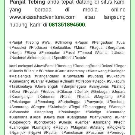
anda tepat datang di situs kami
Panjat Tebing
yang berada di media online
www.akasahadventure.com atau langsung
hubungi kami di
.
081351894500
#Panjat #Tebing #Wall #Climbing #Papan #Pengadaan #Jual
#Produksi #Produsen #Berkualitas #Murah #Bagus #Bergaransi
#Harga #Biaya #Pembuatan #Pusat #Tempat #Alamat #Ukuran
#Nasional #Internasional #Spesifikasi #Desain
kami melayani #JawaBarat #Bandung #BandungBarat #Bekasi #Bogor
#Ciamis #Cianjur #Cirebon #Garut #Indramayu #Karawang #Kuningan
#Majalengka #Pangandaran #Purwakarta #Subang #Sukabumi
#Sumedang #Banjar #Bekasi #Cimahi #Cirebon #Depok #Sukabumi
#Tasikmalaya #JawaTengah #Banjarnegara #Banyumas #Batang
#Blora #Boyolali #Brebes #Cilacap #Demak #Grobogan #Jepara
#Karanganyar #Kebumen #Klaten #Kudus #Magelang #Pati
#Pekalongan #Pemalang #Purbalingga #Purworejo #Rembang
#Semarang #Sragen #Sukoharjo #Tegal #Temanggung #Wonogiri
#Wonosobo #Magelang #Pekalongan #Salatiga #Semarang
#Surakarta #Tegal #JawaTimur #Bangkalan #Banyuwangi #Blitar
#Bojonegoro #Bondowoso #Gresik #Jember #Jombang #Kediri
#Lamongan #Lumajang #Madiun #Magetan #Malang #Mojokerto
#Nganjuk #Ngawi #Pacitan #Pamekasan #Pasuruan #Ponorogo