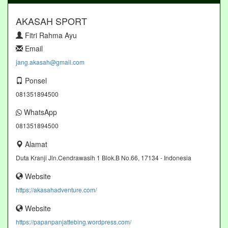
AKASAH SPORT
Fitri Rahma Ayu
Email
jang.akasah@gmail.com
Ponsel
081351894500
WhatsApp
081351894500
Alamat
Duta Kranji Jln.Cendrawasih 1 Blok.B No.66, 17134 - Indonesia
Website
https://akasahadventure.com/
Website
https://papanpanjattebing.wordpress.com/