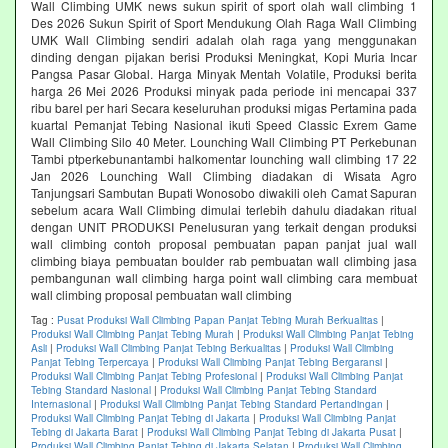
Wall Climbing UMK news sukun spirit of sport olah wall climbing 1
Des 2026 Sukun Spirit of Sport Mendukung Olah Raga Wall Climbing
UMK Wall Climbing sendiri adalah olah raga yang menggunakan
dinding dengan pijakan berisi Produksi Meningkat, Kopi Muria Incar
Pangsa Pasar Global. Harga Minyak Mentah Volatile, Produksi berita
harga 26 Mei 2026 Produksi minyak pada periode ini mencapai 337
ribu barel per hari Secara keseluruhan produksi migas Pertamina pada
kuartal Pemanjat Tebing Nasional ikuti Speed Classic Exrem Game
Wall Climbing Silo 40 Meter. Lounching Wall Climbing PT Perkebunan
Tambi ptperkebunantambi halkomentar lounching wall climbing 17 22
Jan 2026 Lounching Wall Climbing diadakan di Wisata Agro
Tanjungsari Sambutan Bupati Wonosobo diwakili oleh Camat Sapuran
sebelum acara Wall Climbing dimulai terlebih dahulu diadakan ritual
dengan UNIT PRODUKSI Penelusuran yang terkait dengan produksi
wall climbing contoh proposal pembuatan papan panjat jual wall
climbing biaya pembuatan boulder rab pembuatan wall climbing jasa
pembangunan wall climbing harga point wall climbing cara membuat
wall climbing proposal pembuatan wall climbing
Tag :
Pusat Produksi Wall Climbing Papan Panjat Tebing Murah Berkualitas
|
Produksi Wall Climbing Panjat Tebing Murah
|
Produksi Wall Climbing Panjat Tebing
Asli
|
Produksi Wall Climbing Panjat Tebing Berkualitas
|
Produksi Wall Climbing
Panjat Tebing Terpercaya
|
Produksi Wall Climbing Panjat Tebing Bergaransi
|
Produksi Wall Climbing Panjat Tebing Profesional
|
Produksi Wall Climbing Panjat
Tebing Standard Nasional
|
Produksi Wall Climbing Panjat Tebing Standard
Internasional
|
Produksi Wall Climbing Panjat Tebing Standard Pertandingan
|
Produksi Wall Climbing Panjat Tebing di Jakarta
|
Produksi Wall Climbing Panjat
Tebing di Jakarta Barat
|
Produksi Wall Climbing Panjat Tebing di Jakarta Pusat
|
Produksi Wall Climbing Panjat Tebing di Jakarta Selatan
|
Produksi Wall Climbing