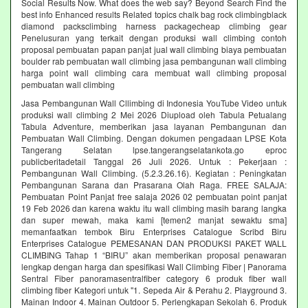
Social Results Now. What does the web say? Beyond Search Find the
best info Enhanced results Related topics chalk bag rock climbingblack
diamond packsclimbing harness packagecheap climbing gear
Penelusuran yang terkait dengan produksi wall climbing contoh
proposal pembuatan papan panjat jual wall climbing biaya pembuatan
boulder rab pembuatan wall climbing jasa pembangunan wall climbing
harga point wall climbing cara membuat wall climbing proposal
pembuatan wall climbing
Jasa Pembangunan Wall Cllimbing di Indonesia YouTube Video untuk
produksi wall climbing 2 Mei 2026 Diupload oleh Tabula Petualang
Tabula Adventure, memberikan jasa layanan Pembangunan dan
Pembuatan Wall Climbing. Dengan dokumen pengadaan LPSE Kota
Tangerang Selatan lpse.tangerangselatankota.go eproc
publicberitadetail Tanggal 26 Juli 2026. Untuk : Pekerjaan :
Pembangunan Wall Climbing. (5.2.3.26.16). Kegiatan : Peningkatan
Pembangunan Sarana dan Prasarana Olah Raga. FREE SALAJA:
Pembuatan Point Panjat free salaja 2026 02 pembuatan point panjat
19 Feb 2026 dan karena waktu itu wall climbing masih barang langka
dan super mewah, maka kami [temen2 manjat sewaktu sma]
memanfaatkan tembok Biru Enterprises Catalogue Scribd Biru
Enterprises Catalogue PEMESANAN DAN PRODUKSI PAKET WALL
CLIMBING Tahap 1 “BIRU” akan memberikan proposal penawaran
lengkap dengan harga dan spesifikasi Wall Climbing Fiber | Panorama
Sentral Fiber panoramasentralfiber category 6 produk fiber wall
climbing fiber Kategori untuk "1. Sepeda Air & Perahu 2. Playground 3.
Mainan Indoor 4. Mainan Outdoor 5. Perlengkapan Sekolah 6. Produk