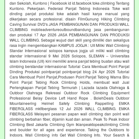
dan Sekolah, Kuntono | Facebook id id.facebook toke.climbing Tentang
Kuntono. Pekerjaan. Federasi Panjat Tebing Indonesia Toke wall
dinding panjat produksi toke adalah hasil karya manual yang
dikerjakan secara profesional. disain FilmGunung Hiking Climbing
Caving Survival DVD's JASA PEMBANGUNAN DAN PRODUKSI WALL
CLIMBING mobileadventureoutboundbandung jasa pembangunan
dan produksi 17 Apr 2026 JASA PEMBANGUNAN DAN PRODUKSI
WALL CLIMBING. Sebagai wujud dari skill yang dimiliki dan sekaligus
rasa ingin mengembangkan KAMPUS JOGJA : UII Miliki Wall Climbing
Standar Internasional solopos kampus jogja uii miliki wall climbing
standar internasional 9 Mei 2026 Solopos, SLEMAN – Universitas
Islam Indonesia (UII) kini memiliki arena panjat tebing buatan atau wall
climbing berstandar internasional Tutorial Cara Membuat Point Panjat
Dinding Produksi pointpanjat pointpanjat blog 24 Apr 2026 Tutorial
Cara Membuat Point Panjat,Produsen Point Panjat Tebing Warna Biru
Point Panjat Tebing Rock Climbing Holds, membuat wall Jual
Perlengkapan Panjat Tebing Termurah | Lazada lazada Olahraga &
Outdoor Olahraga Rekreasi Outdoor Rock Climbing Equipment
Professional Belay Device Left Hand Rope . BolehDeals Outdoor
Mountaineering Helmet Safety Climbing Rappelling EMKA
FIBERGLASS mkfiberglass 12 Jul 2026 WALL CLIMBING. EMKA
FIBERGLASS Melayani pesanan papan wall climbing dan point wall
climbing berbahan fiber, dijamin kuat dan aman. Peak To Peak Indoor
Climbing Best Jakarta Climbing Gym‎ Iklanpeaktopeakclimbing Climb
and boulder for all ages and experience. Taking the Outdoors to
Indoors. Wall Climbing‎ info Get Wall Climbing Info. Your Search &