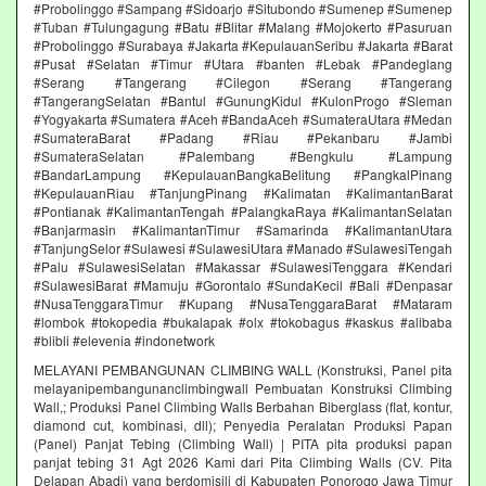
#Probolinggo #Sampang #Sidoarjo #Situbondo #Sumenep #Sumenep
#Tuban #Tulungagung #Batu #Blitar #Malang #Mojokerto #Pasuruan
#Probolinggo #Surabaya #Jakarta #KepulauanSeribu #Jakarta #Barat
#Pusat #Selatan #Timur #Utara #banten #Lebak #Pandeglang
#Serang #Tangerang #Cilegon #Serang #Tangerang
#TangerangSelatan #Bantul #GunungKidul #KulonProgo #Sleman
#Yogyakarta #Sumatera #Aceh #BandaAceh #SumateraUtara #Medan
#SumateraBarat #Padang #Riau #Pekanbaru #Jambi
#SumateraSelatan #Palembang #Bengkulu #Lampung
#BandarLampung #KepulauanBangkaBelitung #PangkalPinang
#KepulauanRiau #TanjungPinang #Kalimatan #KalimantanBarat
#Pontianak #KalimantanTengah #PalangkaRaya #KalimantanSelatan
#Banjarmasin #KalimantanTimur #Samarinda #KalimantanUtara
#TanjungSelor #Sulawesi #SulawesiUtara #Manado #SulawesiTengah
#Palu #SulawesiSelatan #Makassar #SulawesiTenggara #Kendari
#SulawesiBarat #Mamuju #Gorontalo #SundaKecil #Bali #Denpasar
#NusaTenggaraTimur #Kupang #NusaTenggaraBarat #Mataram
#lombok #tokopedia #bukalapak #olx #tokobagus #kaskus #alibaba
#blibli #elevenia #indonetwork
MELAYANI PEMBANGUNAN CLIMBING WALL (Konstruksi, Panel pita
melayanipembangunanclimbingwall Pembuatan Konstruksi Climbing
Wall,; Produksi Panel Climbing Walls Berbahan Biberglass (flat, kontur,
diamond cut, kombinasi, dll); Penyedia Peralatan Produksi Papan
(Panel) Panjat Tebing (Climbing Wall) | PITA pita produksi papan
panjat tebing 31 Agt 2026 Kami dari Pita Climbing Walls (CV. Pita
Delapan Abadi) yang berdomisili di Kabupaten Ponorogo Jawa Timur