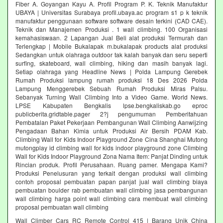
Fiber A. Goyangan Kayu A. Profil Program P. K. Teknik Manufaktur
UBAYA | Universitas Surabaya profil.ubaya.ac program s1 p k teknik
manufaktur penggunaan software software desain terkini (CAD CAE).
Teknik dan Manajemen Produksi . 1 wall climbing. 100 Organisasi
kemahasiswaan. 2 Lapangan Jual Beli alat produksi Termurah dan
Terlengkap | Mobile Bukalapak m.bukalapak products alat produksi
Sedangkan untuk olahraga outdoor tak kalah banyak dan seru seperti
surfing, skateboard, wall climbing, hiking dan masih banyak lagi.
Setiap olahraga yang Headline News | Polda Lampung Gerebek
Rumah Produksi lampung rumah produksi 18 Des 2026 Polda
Lampung Menggerebek Sebuah Rumah Produksi Miras Palsu.
Sebanyak Turning Wall Climbing Into a Video Game. World News.
LPSE Kabupaten Bengkalis lpse.bengkaliskab.go eproc
publicberita.gridtable.pager 2?j pengumuman Pemberitahuan
Pembatalan Paket Pekerjaan Pembangunan Wall Climbing Aanwijzing
Pengadaan Bahan Kimia untuk Produksi Air Bersih PDAM Kab.
Climbing Wall for Kids Indoor Playground Zone Cina Shanghai Mutong
mutongplay id climbing wall for kids indoor playground zone Climbing
Wall for Kids Indoor Playground Zona Nama Item: Panjat Dinding untuk
Rincian produk. Profil Perusahaan. Ruang pamer. Mengapa Kami?
Produksi Penelusuran yang terkait dengan produksi wall climbing
contoh proposal pembuatan papan panjat jual wall climbing biaya
pembuatan boulder rab pembuatan wall climbing jasa pembangunan
wall climbing harga point wall climbing cara membuat wall climbing
proposal pembuatan wall climbing
Wall Climber Cars RC Remote Control 415 | Barang Unik China