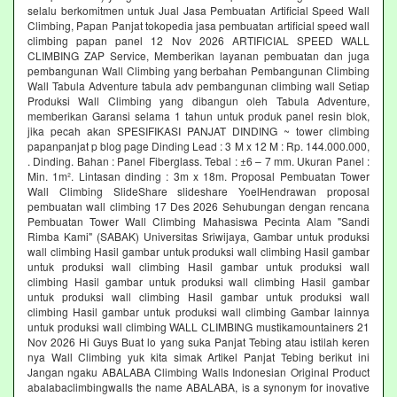
selalu berkomitmen untuk Jual Jasa Pembuatan Artificial Speed Wall
Climbing, Papan Panjat tokopedia jasa pembuatan artificial speed wall
climbing papan panel 12 Nov 2026 ARTIFICIAL SPEED WALL
CLIMBING ZAP Service, Memberikan layanan pembuatan dan juga
pembangunan Wall Climbing yang berbahan Pembangunan Climbing
Wall Tabula Adventure tabula adv pembangunan climbing wall Setiap
Produksi Wall Climbing yang dibangun oleh Tabula Adventure,
memberikan Garansi selama 1 tahun untuk produk panel resin blok,
jika pecah akan SPESIFIKASI PANJAT DINDING ~ tower climbing
papanpanjat p blog page Dinding Lead : 3 M x 12 M : Rp. 144.000.000,
. Dinding. Bahan : Panel Fiberglass. Tebal : ±6 – 7 mm. Ukuran Panel :
Min. 1m². Lintasan dinding : 3m x 18m. Proposal Pembuatan Tower
Wall Climbing SlideShare slideshare YoelHendrawan proposal
pembuatan wall climbing 17 Des 2026 Sehubungan dengan rencana
Pembuatan Tower Wall Climbing Mahasiswa Pecinta Alam "Sandi
Rimba Kami" (SABAK) Universitas Sriwijaya, Gambar untuk produksi
wall climbing Hasil gambar untuk produksi wall climbing Hasil gambar
untuk produksi wall climbing Hasil gambar untuk produksi wall
climbing Hasil gambar untuk produksi wall climbing Hasil gambar
untuk produksi wall climbing Hasil gambar untuk produksi wall
climbing Hasil gambar untuk produksi wall climbing Gambar lainnya
untuk produksi wall climbing WALL CLIMBING mustikamountainers 21
Nov 2026 Hi Guys Buat lo yang suka Panjat Tebing atau istilah keren
nya Wall Climbing yuk kita simak Artikel Panjat Tebing berikut ini
Jangan ngaku ABALABA Climbing Walls Indonesian Original Product
abalabaclimbingwalls the name ABALABA, is a synonym for inovative