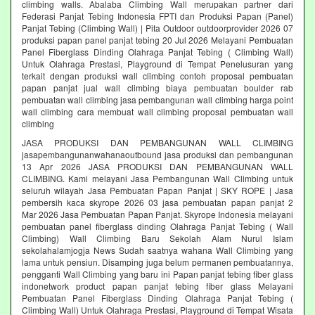
climbing walls. Abalaba Climbing Wall merupakan partner dari
Federasi Panjat Tebing Indonesia FPTI dan Produksi Papan (Panel)
Panjat Tebing (Climbing Wall) | Pita Outdoor outdoorprovider 2026 07
produksi papan panel panjat tebing 20 Jul 2026 Melayani Pembuatan
Panel Fiberglass Dinding Olahraga Panjat Tebing ( Climbing Wall)
Untuk Olahraga Prestasi, Playground di Tempat Penelusuran yang
terkait dengan produksi wall climbing contoh proposal pembuatan
papan panjat jual wall climbing biaya pembuatan boulder rab
pembuatan wall climbing jasa pembangunan wall climbing harga point
wall climbing cara membuat wall climbing proposal pembuatan wall
climbing
JASA PRODUKSI DAN PEMBANGUNAN WALL CLIMBING
jasapembangunanwahanaoutbound jasa produksi dan pembangunan
13 Apr 2026 JASA PRODUKSI DAN PEMBANGUNAN WALL
CLIMBING. Kami melayani Jasa Pembangunan Wall Climbing untuk
seluruh wilayah Jasa Pembuatan Papan Panjat | SKY ROPE | Jasa
pembersih kaca skyrope 2026 03 jasa pembuatan papan panjat 2
Mar 2026 Jasa Pembuatan Papan Panjat. Skyrope Indonesia melayani
pembuatan panel fiberglass dinding Olahraga Panjat Tebing ( Wall
Climbing) Wall Climbing Baru Sekolah Alam Nurul Islam
sekolahalamjogja News Sudah saatnya wahana Wall Climbing yang
lama untuk pensiun. Disamping juga belum permanen pembuatannya,
pengganti Wall Climbing yang baru ini Papan panjat tebing fiber glass
indonetwork product papan panjat tebing fiber glass Melayani
Pembuatan Panel Fiberglass Dinding Olahraga Panjat Tebing (
Climbing Wall) Untuk Olahraga Prestasi, Playground di Tempat Wisata