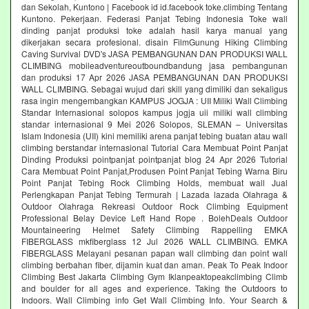
dan Sekolah, Kuntono | Facebook id id.facebook toke.climbing Tentang
Kuntono. Pekerjaan. Federasi Panjat Tebing Indonesia Toke wall
dinding panjat produksi toke adalah hasil karya manual yang
dikerjakan secara profesional. disain FilmGunung Hiking Climbing
Caving Survival DVD's JASA PEMBANGUNAN DAN PRODUKSI WALL
CLIMBING mobileadventureoutboundbandung jasa pembangunan
dan produksi 17 Apr 2026 JASA PEMBANGUNAN DAN PRODUKSI
WALL CLIMBING. Sebagai wujud dari skill yang dimiliki dan sekaligus
rasa ingin mengembangkan KAMPUS JOGJA : UII Miliki Wall Climbing
Standar Internasional solopos kampus jogja uii miliki wall climbing
standar internasional 9 Mei 2026 Solopos, SLEMAN – Universitas
Islam Indonesia (UII) kini memiliki arena panjat tebing buatan atau wall
climbing berstandar internasional Tutorial Cara Membuat Point Panjat
Dinding Produksi pointpanjat pointpanjat blog 24 Apr 2026 Tutorial
Cara Membuat Point Panjat,Produsen Point Panjat Tebing Warna Biru
Point Panjat Tebing Rock Climbing Holds, membuat wall Jual
Perlengkapan Panjat Tebing Termurah | Lazada lazada Olahraga &
Outdoor Olahraga Rekreasi Outdoor Rock Climbing Equipment
Professional Belay Device Left Hand Rope . BolehDeals Outdoor
Mountaineering Helmet Safety Climbing Rappelling EMKA
FIBERGLASS mkfiberglass 12 Jul 2026 WALL CLIMBING. EMKA
FIBERGLASS Melayani pesanan papan wall climbing dan point wall
climbing berbahan fiber, dijamin kuat dan aman. Peak To Peak Indoor
Climbing Best Jakarta Climbing Gym‎ Iklanpeaktopeakclimbing Climb
and boulder for all ages and experience. Taking the Outdoors to
Indoors. Wall Climbing‎ info Get Wall Climbing Info. Your Search &