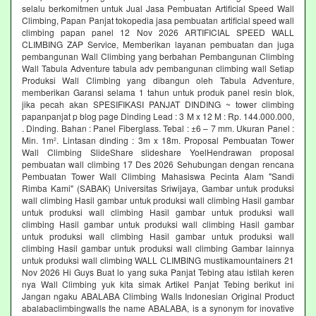
selalu berkomitmen untuk Jual Jasa Pembuatan Artificial Speed Wall
Climbing, Papan Panjat tokopedia jasa pembuatan artificial speed wall
climbing papan panel 12 Nov 2026 ARTIFICIAL SPEED WALL
CLIMBING ZAP Service, Memberikan layanan pembuatan dan juga
pembangunan Wall Climbing yang berbahan Pembangunan Climbing
Wall Tabula Adventure tabula adv pembangunan climbing wall Setiap
Produksi Wall Climbing yang dibangun oleh Tabula Adventure,
memberikan Garansi selama 1 tahun untuk produk panel resin blok,
jika pecah akan SPESIFIKASI PANJAT DINDING ~ tower climbing
papanpanjat p blog page Dinding Lead : 3 M x 12 M : Rp. 144.000.000,
. Dinding. Bahan : Panel Fiberglass. Tebal : ±6 – 7 mm. Ukuran Panel :
Min. 1m². Lintasan dinding : 3m x 18m. Proposal Pembuatan Tower
Wall Climbing SlideShare slideshare YoelHendrawan proposal
pembuatan wall climbing 17 Des 2026 Sehubungan dengan rencana
Pembuatan Tower Wall Climbing Mahasiswa Pecinta Alam "Sandi
Rimba Kami" (SABAK) Universitas Sriwijaya, Gambar untuk produksi
wall climbing Hasil gambar untuk produksi wall climbing Hasil gambar
untuk produksi wall climbing Hasil gambar untuk produksi wall
climbing Hasil gambar untuk produksi wall climbing Hasil gambar
untuk produksi wall climbing Hasil gambar untuk produksi wall
climbing Hasil gambar untuk produksi wall climbing Gambar lainnya
untuk produksi wall climbing WALL CLIMBING mustikamountainers 21
Nov 2026 Hi Guys Buat lo yang suka Panjat Tebing atau istilah keren
nya Wall Climbing yuk kita simak Artikel Panjat Tebing berikut ini
Jangan ngaku ABALABA Climbing Walls Indonesian Original Product
abalabaclimbingwalls the name ABALABA, is a synonym for inovative