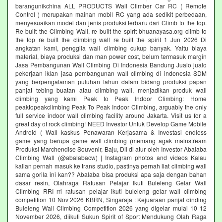
barangunikchina ALL PRODUCTS Wall Climber Car RC ( Remote
Control ) merupakan mainan mobil RC yang ada sedikit perbedaan,
menyesuaikan model dan jenis produksi terbaru dari Climb to the top.
Re built the Climbing Wall, re built the spirit bhuanayasa.org climb to
the top re built the climbing wall re built the spirit 1 Jun 2026 Di
angkatan kami, penggila wall climbing cukup banyak. Yaitu biaya
material, biaya produksi dan man power cost, belum termasuk margin
Jasa Pembangunan Wall Climbing Di Indonesia Bandung Jualo jualo
pekerjaan iklan jasa pembangunan wall climbing di indonesia SDM
yang berpengalaman puluhan tahun dalam bidang produksi papan
panjat tebing buatan atau climbing wall, menjadikan produk wall
climbing yang kami Peak to Peak Indoor Climbing: Home
peaktopeakclimbing Peak To Peak Indoor Climbing, arguably the only
full service indoor wall climbing facility around Jakarta. Visit us for a
great day of rock climbing! NEED Investor Untuk Develop Game Mobile
Android ( Wall kaskus Penawaran Kerjasama & Investasi endless
game yang berupa game wall climbing (memang agak mainstream
Produksi Marchendise Souvenir, Baju, Dll di atur oleh Investor Abalaba
Climbing Wall (@abalabacw) | Instagram photos and videos Kalau
kalian pernah masuk ke trans studio, pastinya pernah liat climbing wall
sama gorila ini kan?? Abalaba bisa produksi apa saja dengan bahan
dasar resin, Olahraga Ratusan Pelajar Ikuti Buleleng Gelar Wall
Climbing RRI rri ratusan pelajar ikuti buleleng gelar wall climbing
competition 10 Nov 2026 KBRN, Singaraja : Kejuaraan panjat dinding
Buleleng Wall Climbing Competition 2026 yang digelar mulai 10 12
November 2026, diikuti Sukun Spirit of Sport Mendukung Olah Raga