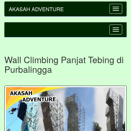
AKASAH ADVENTURE
Toggle
navigatio
Toggle
navigatio
Wall Climbing Panjat Tebing di
Purbalingga