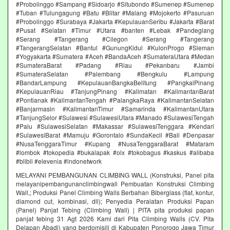
#Probolinggo #Sampang #Sidoarjo #Situbondo #Sumenep #Sumenep
#Tuban #Tulungagung #Batu #Blitar #Malang #Mojokerto #Pasuruan
#Probolinggo #Surabaya #Jakarta #KepulauanSeribu #Jakarta #Barat
#Pusat #Selatan #Timur #Utara #banten #Lebak #Pandeglang
#Serang #Tangerang #Cilegon #Serang #Tangerang
#TangerangSelatan #Bantul #GunungKidul #KulonProgo #Sleman
#Yogyakarta #Sumatera #Aceh #BandaAceh #SumateraUtara #Medan
#SumateraBarat #Padang #Riau #Pekanbaru #Jambi
#SumateraSelatan #Palembang #Bengkulu #Lampung
#BandarLampung #KepulauanBangkaBelitung #PangkalPinang
#KepulauanRiau #TanjungPinang #Kalimatan #KalimantanBarat
#Pontianak #KalimantanTengah #PalangkaRaya #KalimantanSelatan
#Banjarmasin #KalimantanTimur #Samarinda #KalimantanUtara
#TanjungSelor #Sulawesi #SulawesiUtara #Manado #SulawesiTengah
#Palu #SulawesiSelatan #Makassar #SulawesiTenggara #Kendari
#SulawesiBarat #Mamuju #Gorontalo #SundaKecil #Bali #Denpasar
#NusaTenggaraTimur #Kupang #NusaTenggaraBarat #Mataram
#lombok #tokopedia #bukalapak #olx #tokobagus #kaskus #alibaba
#blibli #elevenia #indonetwork
MELAYANI PEMBANGUNAN CLIMBING WALL (Konstruksi, Panel pita
melayanipembangunanclimbingwall Pembuatan Konstruksi Climbing
Wall,; Produksi Panel Climbing Walls Berbahan Biberglass (flat, kontur,
diamond cut, kombinasi, dll); Penyedia Peralatan Produksi Papan
(Panel) Panjat Tebing (Climbing Wall) | PITA pita produksi papan
panjat tebing 31 Agt 2026 Kami dari Pita Climbing Walls (CV. Pita
Delapan Abadi) yang berdomisili di Kabupaten Ponorogo Jawa Timur