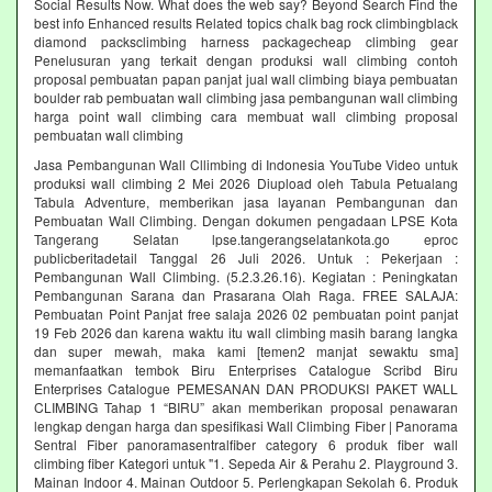
Social Results Now. What does the web say? Beyond Search Find the
best info Enhanced results Related topics chalk bag rock climbingblack
diamond packsclimbing harness packagecheap climbing gear
Penelusuran yang terkait dengan produksi wall climbing contoh
proposal pembuatan papan panjat jual wall climbing biaya pembuatan
boulder rab pembuatan wall climbing jasa pembangunan wall climbing
harga point wall climbing cara membuat wall climbing proposal
pembuatan wall climbing
Jasa Pembangunan Wall Cllimbing di Indonesia YouTube Video untuk
produksi wall climbing 2 Mei 2026 Diupload oleh Tabula Petualang
Tabula Adventure, memberikan jasa layanan Pembangunan dan
Pembuatan Wall Climbing. Dengan dokumen pengadaan LPSE Kota
Tangerang Selatan lpse.tangerangselatankota.go eproc
publicberitadetail Tanggal 26 Juli 2026. Untuk : Pekerjaan :
Pembangunan Wall Climbing. (5.2.3.26.16). Kegiatan : Peningkatan
Pembangunan Sarana dan Prasarana Olah Raga. FREE SALAJA:
Pembuatan Point Panjat free salaja 2026 02 pembuatan point panjat
19 Feb 2026 dan karena waktu itu wall climbing masih barang langka
dan super mewah, maka kami [temen2 manjat sewaktu sma]
memanfaatkan tembok Biru Enterprises Catalogue Scribd Biru
Enterprises Catalogue PEMESANAN DAN PRODUKSI PAKET WALL
CLIMBING Tahap 1 “BIRU” akan memberikan proposal penawaran
lengkap dengan harga dan spesifikasi Wall Climbing Fiber | Panorama
Sentral Fiber panoramasentralfiber category 6 produk fiber wall
climbing fiber Kategori untuk "1. Sepeda Air & Perahu 2. Playground 3.
Mainan Indoor 4. Mainan Outdoor 5. Perlengkapan Sekolah 6. Produk