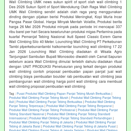
Wall Climbing UMK news sukun spirit of sport olah wall climbing 1
Des 2026 Sukun Spirit of Sport Mendukung Olah Raga Wall Climbing
UMK Wall Climbing sendiri adalah olah raga yang menggunakan
dinding dengan pijakan berisi Produksi Meningkat, Kopi Muria Incar
Pangsa Pasar Global. Harga Minyak Mentah Volatile, Produksi berita
harga 26 Mei 2026 Produksi minyak pada periode ini mencapai 337
ribu barel per hari Secara keseluruhan produksi migas Pertamina pada
kuartal Pemanjat Tebing Nasional ikuti Speed Classic Exrem Game
Wall Climbing Silo 40 Meter. Lounching Wall Climbing PT Perkebunan
Tambi ptperkebunantambi halkomentar lounching wall climbing 17 22
Jan 2026 Lounching Wall Climbing diadakan di Wisata Agro
Tanjungsari Sambutan Bupati Wonosobo diwakili oleh Camat Sapuran
sebelum acara Wall Climbing dimulai terlebih dahulu diadakan ritual
dengan UNIT PRODUKSI Penelusuran yang terkait dengan produksi
wall climbing contoh proposal pembuatan papan panjat jual wall
climbing biaya pembuatan boulder rab pembuatan wall climbing jasa
pembangunan wall climbing harga point wall climbing cara membuat
wall climbing proposal pembuatan wall climbing
Tag :
Pusat Produksi Wall Climbing Papan Panjat Tebing Murah Berkualitas
|
Produksi Wall Climbing Panjat Tebing Murah
|
Produksi Wall Climbing Panjat Tebing
Asli
|
Produksi Wall Climbing Panjat Tebing Berkualitas
|
Produksi Wall Climbing
Panjat Tebing Terpercaya
|
Produksi Wall Climbing Panjat Tebing Bergaransi
|
Produksi Wall Climbing Panjat Tebing Profesional
|
Produksi Wall Climbing Panjat
Tebing Standard Nasional
|
Produksi Wall Climbing Panjat Tebing Standard
Internasional
|
Produksi Wall Climbing Panjat Tebing Standard Pertandingan
|
Produksi Wall Climbing Panjat Tebing di Jakarta
|
Produksi Wall Climbing Panjat
Tebing di Jakarta Barat
|
Produksi Wall Climbing Panjat Tebing di Jakarta Pusat
|
Produksi Wall Climbing Panjat Tebing di Jakarta Selatan
|
Produksi Wall Climbing