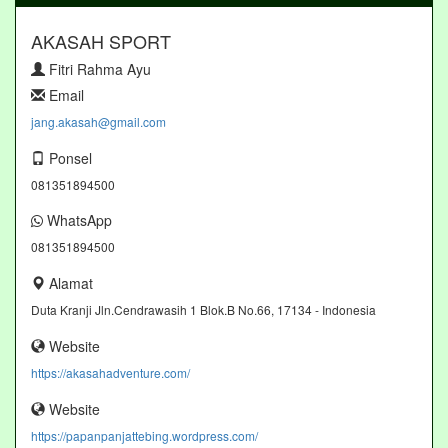
AKASAH SPORT
Fitri Rahma Ayu
Email
jang.akasah@gmail.com
Ponsel
081351894500
WhatsApp
081351894500
Alamat
Duta Kranji Jln.Cendrawasih 1 Blok.B No.66, 17134 - Indonesia
Website
https://akasahadventure.com/
Website
https://papanpanjattebing.wordpress.com/