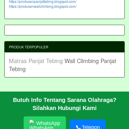
https://produsenpanjattebing.blogspot.com/
https://produsenwallclimbing.blogspot.com/
PRODUK TERPOPULER
Matras Panjat Tebing
Wall Climbing Panjat
Tebing
Butuh Info Tentang Sarana Olahraga?
BERANDA
Silahkan Hubungi Kami
PROFIL
CARA PESAN
ARTIKEL
WhatsApp
HUBUNGI KAMI
📞
Telepon