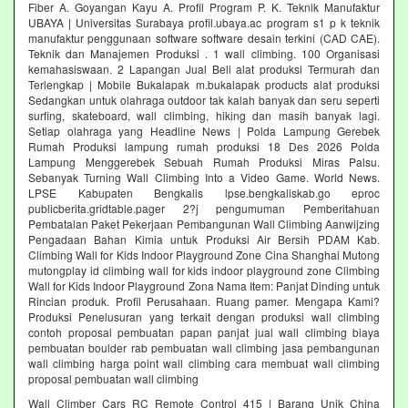
Fiber A. Goyangan Kayu A. Profil Program P. K. Teknik Manufaktur
UBAYA | Universitas Surabaya profil.ubaya.ac program s1 p k teknik
manufaktur penggunaan software software desain terkini (CAD CAE).
Teknik dan Manajemen Produksi . 1 wall climbing. 100 Organisasi
kemahasiswaan. 2 Lapangan Jual Beli alat produksi Termurah dan
Terlengkap | Mobile Bukalapak m.bukalapak products alat produksi
Sedangkan untuk olahraga outdoor tak kalah banyak dan seru seperti
surfing, skateboard, wall climbing, hiking dan masih banyak lagi.
Setiap olahraga yang Headline News | Polda Lampung Gerebek
Rumah Produksi lampung rumah produksi 18 Des 2026 Polda
Lampung Menggerebek Sebuah Rumah Produksi Miras Palsu.
Sebanyak Turning Wall Climbing Into a Video Game. World News.
LPSE Kabupaten Bengkalis lpse.bengkaliskab.go eproc
publicberita.gridtable.pager 2?j pengumuman Pemberitahuan
Pembatalan Paket Pekerjaan Pembangunan Wall Climbing Aanwijzing
Pengadaan Bahan Kimia untuk Produksi Air Bersih PDAM Kab.
Climbing Wall for Kids Indoor Playground Zone Cina Shanghai Mutong
mutongplay id climbing wall for kids indoor playground zone Climbing
Wall for Kids Indoor Playground Zona Nama Item: Panjat Dinding untuk
Rincian produk. Profil Perusahaan. Ruang pamer. Mengapa Kami?
Produksi Penelusuran yang terkait dengan produksi wall climbing
contoh proposal pembuatan papan panjat jual wall climbing biaya
pembuatan boulder rab pembuatan wall climbing jasa pembangunan
wall climbing harga point wall climbing cara membuat wall climbing
proposal pembuatan wall climbing
Wall Climber Cars RC Remote Control 415 | Barang Unik China