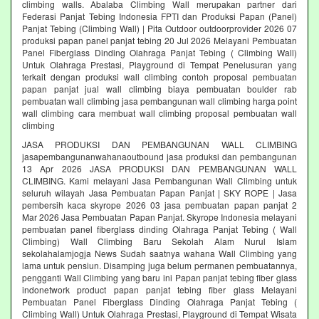
climbing walls. Abalaba Climbing Wall merupakan partner dari
Federasi Panjat Tebing Indonesia FPTI dan Produksi Papan (Panel)
Panjat Tebing (Climbing Wall) | Pita Outdoor outdoorprovider 2026 07
produksi papan panel panjat tebing 20 Jul 2026 Melayani Pembuatan
Panel Fiberglass Dinding Olahraga Panjat Tebing ( Climbing Wall)
Untuk Olahraga Prestasi, Playground di Tempat Penelusuran yang
terkait dengan produksi wall climbing contoh proposal pembuatan
papan panjat jual wall climbing biaya pembuatan boulder rab
pembuatan wall climbing jasa pembangunan wall climbing harga point
wall climbing cara membuat wall climbing proposal pembuatan wall
climbing
JASA PRODUKSI DAN PEMBANGUNAN WALL CLIMBING
jasapembangunanwahanaoutbound jasa produksi dan pembangunan
13 Apr 2026 JASA PRODUKSI DAN PEMBANGUNAN WALL
CLIMBING. Kami melayani Jasa Pembangunan Wall Climbing untuk
seluruh wilayah Jasa Pembuatan Papan Panjat | SKY ROPE | Jasa
pembersih kaca skyrope 2026 03 jasa pembuatan papan panjat 2
Mar 2026 Jasa Pembuatan Papan Panjat. Skyrope Indonesia melayani
pembuatan panel fiberglass dinding Olahraga Panjat Tebing ( Wall
Climbing) Wall Climbing Baru Sekolah Alam Nurul Islam
sekolahalamjogja News Sudah saatnya wahana Wall Climbing yang
lama untuk pensiun. Disamping juga belum permanen pembuatannya,
pengganti Wall Climbing yang baru ini Papan panjat tebing fiber glass
indonetwork product papan panjat tebing fiber glass Melayani
Pembuatan Panel Fiberglass Dinding Olahraga Panjat Tebing (
Climbing Wall) Untuk Olahraga Prestasi, Playground di Tempat Wisata