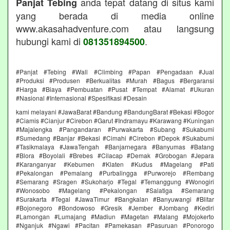
anda tepat datang di situs kami
Panjat Tebing
yang berada di media online
www.akasahadventure.com atau langsung
hubungi kami di
.
081351894500
#Panjat #Tebing #Wall #Climbing #Papan #Pengadaan #Jual
#Produksi #Produsen #Berkualitas #Murah #Bagus #Bergaransi
#Harga #Biaya #Pembuatan #Pusat #Tempat #Alamat #Ukuran
#Nasional #Internasional #Spesifikasi #Desain
kami melayani #JawaBarat #Bandung #BandungBarat #Bekasi #Bogor
#Ciamis #Cianjur #Cirebon #Garut #Indramayu #Karawang #Kuningan
#Majalengka #Pangandaran #Purwakarta #Subang #Sukabumi
#Sumedang #Banjar #Bekasi #Cimahi #Cirebon #Depok #Sukabumi
#Tasikmalaya #JawaTengah #Banjarnegara #Banyumas #Batang
#Blora #Boyolali #Brebes #Cilacap #Demak #Grobogan #Jepara
#Karanganyar #Kebumen #Klaten #Kudus #Magelang #Pati
#Pekalongan #Pemalang #Purbalingga #Purworejo #Rembang
#Semarang #Sragen #Sukoharjo #Tegal #Temanggung #Wonogiri
#Wonosobo #Magelang #Pekalongan #Salatiga #Semarang
#Surakarta #Tegal #JawaTimur #Bangkalan #Banyuwangi #Blitar
#Bojonegoro #Bondowoso #Gresik #Jember #Jombang #Kediri
#Lamongan #Lumajang #Madiun #Magetan #Malang #Mojokerto
#Nganjuk #Ngawi #Pacitan #Pamekasan #Pasuruan #Ponorogo