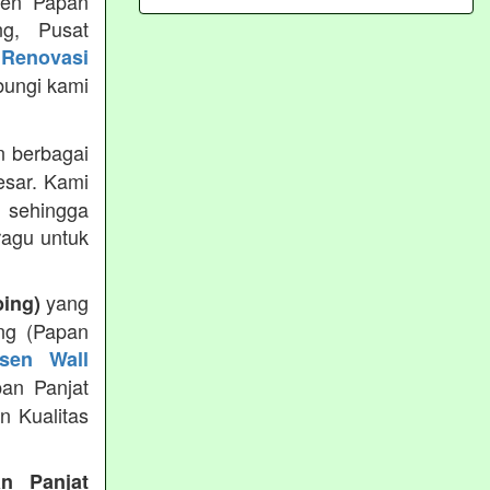
usen Papan
ng, Pusat
Renovasi
bungi kami
 berbagai
esar. Kami
 sehingga
ragu untuk
yang
bing)
ng (Papan
sen Wall
pan Panjat
n Kualitas
an Panjat