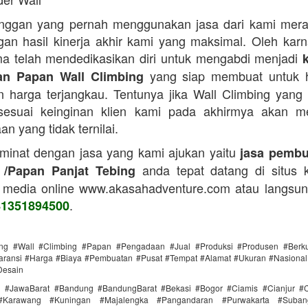
anggan yang pernah menggunakan jasa dari kami mera
an hasil kinerja akhir kami yang maksimal. Oleh karn
a telah mendedikasikan diri untuk mengabdi menjadi
yang siap membuat untuk h
n Papan Wall Climbing
 harga terjangkau. Tentunya jika Wall Climbing yang
 sesuai keinginan klien kami pada akhirmya akan m
n yang tidak ternilai.
 minat dengan jasa yang kami ajukan yaitu
jasa pembu
anda tepat datang di situs 
 /Papan Panjat Tebing
 media online www.akasahadventure.com atau langsu
.
81351894500
ing #Wall #Climbing #Papan #Pengadaan #Jual #Produksi #Produsen #Berku
ransi #Harga #Biaya #Pembuatan #Pusat #Tempat #Alamat #Ukuran #Nasional 
Desain
i #JawaBarat #Bandung #BandungBarat #Bekasi #Bogor #Ciamis #Cianjur #C
#Karawang #Kuningan #Majalengka #Pangandaran #Purwakarta #Suba