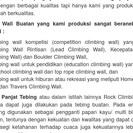
engan berbagai kualitas tapi hanya kami yang produ
ah berkualitas.
 Wall Buatan yang kami produksi sangat beran
 :
bing wall kompetisi (competition climbing wall) yan
bing Wall Rintisan (Lead Climbing Wall), Kecepat
ing Wall) dan Boulder Climbing Wall,
ing wall untuk pendidikan (education climbing wall) yan
hool climbing wall dan top rope climbing wall, dan
bing wall untuk hiburan atau rekreasi yang meliputi Hom
dan Travers Climbing Wall.
atau dalam istilah lainnya Rock Climb
 Panjat Tebing
a dapat juga dilakukan pada tebing buatan. Pada er
g digunakan sebagai pengganti papan kayu/ multi b
in, tentunya dengan kekuatan dan kwalitas yang dapat 
 segi ketahanan terhadap cuaca juga kekuatannya lebi