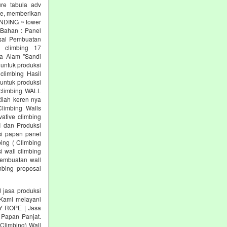
re tabula adv
re, memberikan
INDING ~ tower
 Bahan : Panel
osal Pembuatan
l climbing 17
a Alam "Sandi
 untuk produksi
climbing Hasil
untuk produksi
 climbing WALL
ilah keren nya
Climbing Walls
ative climbing
I dan Produksi
si papan panel
ing ( Climbing
i wall climbing
pembuatan wall
mbing proposal
asa produksi
ami melayani
KY ROPE | Jasa
 Papan Panjat.
 Climbing) Wall