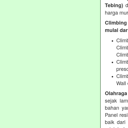
d
Tebing)
harga mur
Climbing
mulai dari
Clim
Clim
Climb
Climb
presc
Clim
Wall 
Olahraga
sejak lam
bahan yan
Panel res
baik dari