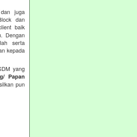
 dan juga
Block dan
lient baik
du. Dengan
lah serta
kan kepada
 SDM yang
ng/ Papan
silkan pun