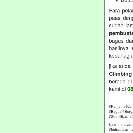
Para pel
puas deng
sudah lam
pembuata
bagus dan
hasilnya
kebahagiaa
jika anda
Climbing
berada di
kami di
0
#Panjat #Teb
#Bagus #Berga
#Spesifikasi #
kami melayan
#Indramayu 