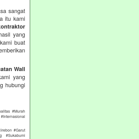
sa sangat
a itu kami
kontraktor
asil yang
 kami buat
emberikan
atan Wall
kami yang
ng hubungi
alitas #Murah
#Internasional
irebon #Garut
ng #Sukabumi