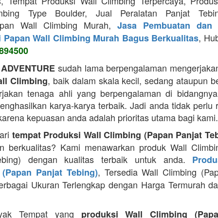
s, Tempat Produksi Wall Climbing Terpercaya, Prod
mbing Type Boulder, Jual Peralatan Panjat Tebi
apan Wall Climbing Murah,
Jasa Pembuatan dan 
, Hu
i Papan Wall Climbing Murah Bagus Berkualitas
894500
sudah lama berpengalaman mengerjakan
 ADVENTURE
, baik dalam skala kecil, sedang ataupun b
ll Climbing
jakan tenaga ahli yang berpengalaman di bidangnya
ghasilkan karya-karya terbaik. Jadi anda tidak perlu 
 karena kepuasan anda adalah prioritas utama bagi kami.
ari
tempat Produksi Wall Climbing (Papan Panjat Te
n berkualitas? Kami menawarkan produk Wall Climbi
ebing) dengan kualitas terbaik untuk anda.
Produ
, Tersedia Wall Climbing (Pa
 (Papan Panjat Tebing)
erbagai Ukuran Terlengkap dengan Harga Termurah da
yak Tempat yang
produksi Wall Climbing (Pap