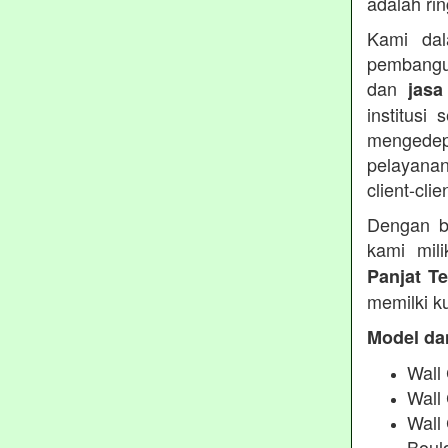
adalah ri
Kami dal
pembangu
dan
jasa
institusi
mengedep
pelayanan
client-clie
Dengan b
kami mil
Panjat T
memilki ku
Model da
Wall 
Wall
Wall
Boul