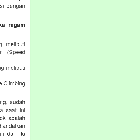
ksi dengan
eka ragam
g meliputi
an (Speed
g meliputi
e Climbing
ing, sudah
a saat ini
lok adalah
diandalkan
h dari itu