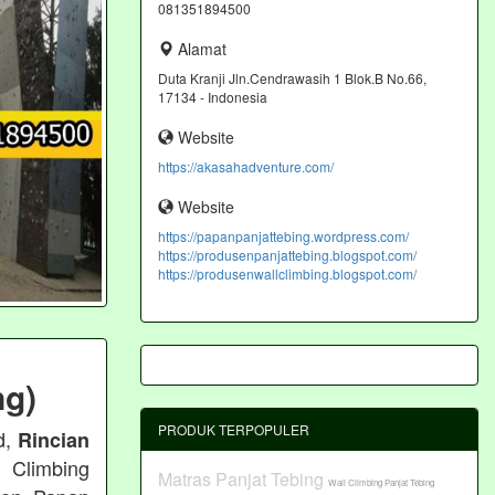
081351894500
Alamat
Duta Kranji Jln.Cendrawasih 1 Blok.B No.66,
17134 - Indonesia
Website
https://akasahadventure.com/
Website
https://papanpanjattebing.wordpress.com/
https://produsenpanjattebing.blogspot.com/
https://produsenwallclimbing.blogspot.com/
ng)
PRODUK TERPOPULER
d,
Rincian
 Climbing
Matras Panjat Tebing
Wall Climbing Panjat Tebing