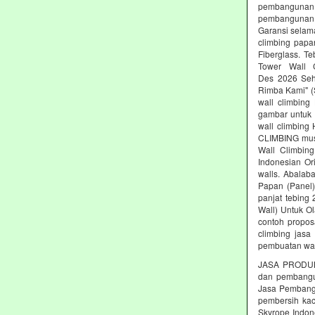
pembangunan 
pembangunan c
Garansi selam
climbing papa
Fiberglass. T
Tower Wall C
Des 2026 Seh
Rimba Kami" (S
wall climbing
gambar untuk 
wall climbing
CLIMBING must
Wall Climbing
Indonesian Or
walls. Abalab
Papan (Panel)
panjat tebing
Wall) Untuk Ol
contoh propos
climbing jasa
pembuatan wal
JASA PRODUK
dan pembang
Jasa Pembangu
pembersih kac
Skyrope Indone