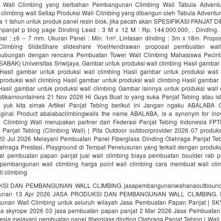
Wall Climbing yang berbahan Pembangunan Climbing Wall Tabula Adventu
limbing wall Setiap Produksi Wall Climbing yang dibangun oleh Tabula Adventu
a 1 tahun untuk produk panel resin blok, jika pecah akan SPESIFIKASI PANJAT D
npanjat p blog page Dinding Lead : 3 M x 12 M : Rp. 144.000.000, . Dinding.
ebal : ±6 – 7 mm. Ukuran Panel : Min. 1m². Lintasan dinding : 3m x 18m. Prop
limbing SlideShare slideshare YoelHendrawan proposal pembuatan wal
ubungan dengan rencana Pembuatan Tower Wall Climbing Mahasiswa Pecint
ABAK) Universitas Sriwijaya, Gambar untuk produksi wall climbing Hasil gambar
 Hasil gambar untuk produksi wall climbing Hasil gambar untuk produksi wall 
produksi wall climbing Hasil gambar untuk produksi wall climbing Hasil gambar 
 Hasil gambar untuk produksi wall climbing Gambar lainnya untuk produksi wall
ikamountainers 21 Nov 2026 Hi Guys Buat lo yang suka Panjat Tebing atau ist
 yuk kita simak Artikel Panjat Tebing berikut ini Jangan ngaku ABALABA 
iginal Product abalabaclimbingwalls the name ABALABA, is a synonym for inov
a Climbing Wall merupakan partner dari Federasi Panjat Tebing Indonesia FPT
 Panjat Tebing (Climbing Wall) | Pita Outdoor outdoorprovider 2026 07 produk
 20 Jul 2026 Melayani Pembuatan Panel Fiberglass Dinding Olahraga Panjat Teb
ahraga Prestasi, Playground di Tempat Penelusuran yang terkait dengan produks
al pembuatan papan panjat jual wall climbing biaya pembuatan boulder rab 
 pembangunan wall climbing harga point wall climbing cara membuat wall cli
l climbing
SI DAN PEMBANGUNAN WALL CLIMBING jasapembangunanwahanaoutbound j
unan 13 Apr 2026 JASA PRODUKSI DAN PEMBANGUNAN WALL CLIMBING. K
nan Wall Climbing untuk seluruh wilayah Jasa Pembuatan Papan Panjat | S
a skyrope 2026 03 jasa pembuatan papan panjat 2 Mar 2026 Jasa Pembuatan
sia melayani pembuatan panel fiberglass dinding Olahraga Panjat Tebing ( Wall