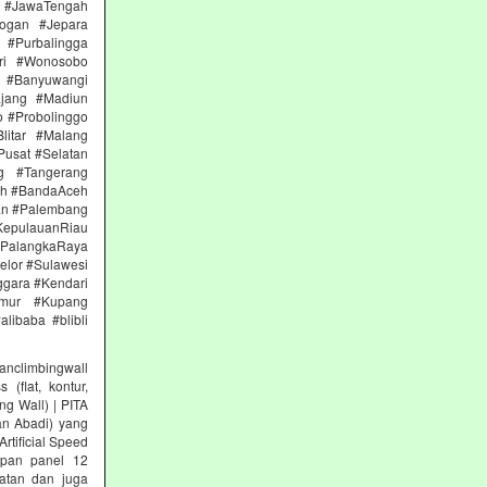
 #JawaTengah
ogan #Jepara
#Purbalingga
ri #Wonosobo
n #Banyuwangi
ajang #Madiun
 #Probolinggo
itar #Malang
Pusat #Selatan
g #Tangerang
eh #BandaAceh
an #Palembang
epulauanRiau
PalangkaRaya
elor #Sulawesi
ggara #Kendari
imur #Kupang
libaba #blibli
climbingwall
(flat, kontur,
ng Wall) | PITA
an Abadi) yang
rtificial Speed
papan panel 12
tan dan juga