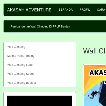
AKASAH ADVENTURE
BERANDA
PROFIL
CARA
Pembangunan Wall Climbing Di PPLP Banten
Wall Climbing
Wall Cl
Matras Panjat Tebing
Wall Climbing Lead
Wall Climbing Speed
Wall Climbing Boulder