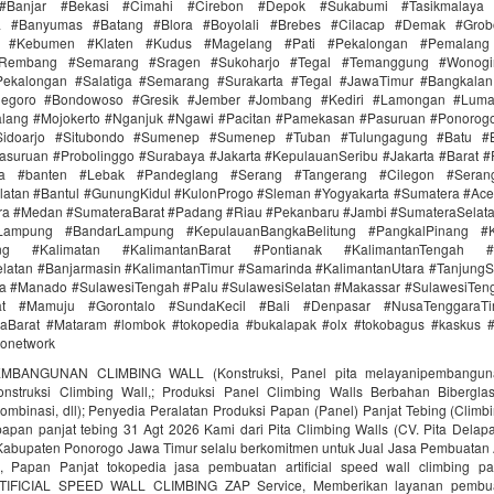
Banjar #Bekasi #Cimahi #Cirebon #Depok #Sukabumi #Tasikmalaya
ra #Banyumas #Batang #Blora #Boyolali #Brebes #Cilacap #Demak #Grob
r #Kebumen #Klaten #Kudus #Magelang #Pati #Pekalongan #Pemalang 
#Rembang #Semarang #Sragen #Sukoharjo #Tegal #Temanggung #Wonogi
ekalongan #Salatiga #Semarang #Surakarta #Tegal #JawaTimur #Bangkala
onegoro #Bondowoso #Gresik #Jember #Jombang #Kediri #Lamongan #Lum
lang #Mojokerto #Nganjuk #Ngawi #Pacitan #Pamekasan #Pasuruan #Ponorogo
idoarjo #Situbondo #Sumenep #Sumenep #Tuban #Tulungagung #Batu #Bl
asuruan #Probolinggo #Surabaya #Jakarta #KepulauanSeribu #Jakarta #Barat #
ra #banten #Lebak #Pandeglang #Serang #Tangerang #Cilegon #Seran
latan #Bantul #GunungKidul #KulonProgo #Sleman #Yogyakarta #Sumatera #Ac
ra #Medan #SumateraBarat #Padang #Riau #Pekanbaru #Jambi #SumateraSelat
Lampung #BandarLampung #KepulauanBangkaBelitung #PangkalPinang #K
ang #Kalimatan #KalimantanBarat #Pontianak #KalimantanTengah #
latan #Banjarmasin #KalimantanTimur #Samarinda #KalimantanUtara #TanjungS
a #Manado #SulawesiTengah #Palu #SulawesiSelatan #Makassar #SulawesiTen
rat #Mamuju #Gorontalo #SundaKecil #Bali #Denpasar #NusaTenggaraT
Barat #Mataram #lombok #tokopedia #bukalapak #olx #tokobagus #kaskus #a
donetwork
MBANGUNAN CLIMBING WALL (Konstruksi, Panel pita melayanipembangunan
struksi Climbing Wall,; Produksi Panel Climbing Walls Berbahan Biberglass 
ombinasi, dll); Penyedia Peralatan Produksi Papan (Panel) Panjat Tebing (Climbi
 papan panjat tebing 31 Agt 2026 Kami dari Pita Climbing Walls (CV. Pita Delap
 Kabupaten Ponorogo Jawa Timur selalu berkomitmen untuk Jual Jasa Pembuatan A
, Papan Panjat tokopedia jasa pembuatan artificial speed wall climbing 
TIFICIAL SPEED WALL CLIMBING ZAP Service, Memberikan layanan pembua