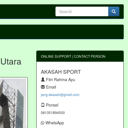
ONLINE SUPPORT | CONTACT PERSON
 Utara
AKASAH SPORT
Fitri Rahma Ayu
Email
jang.akasah@gmail.com
Ponsel
081351894500
WhatsApp