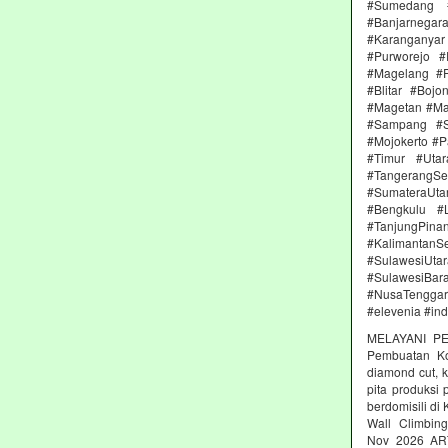
#Sumedang #
#Banjarnega
#Karanganya
#Purworejo 
#Magelang #P
#Blitar #Boj
#Magetan #Ma
#Sampang #S
#Mojokerto #P
#Timur #Uta
#TangerangSe
#SumateraUta
#Bengkulu #
#TanjungPin
#KalimantanSe
#SulawesiUtar
#SulawesiBa
#NusaTenggara
#elevenia #in
MELAYANI PE
Pembuatan Kon
diamond cut, k
pita produksi
berdomisili di
Wall Climbing
Nov 2026 AR