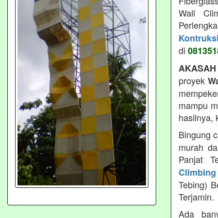
Fiberglas
Wall Cli
Perlengk
Kontruks
di
081351
AKASAH
proyek
Wa
mempeker
mampu men
hasilnya,
Bingung c
murah da
Panjat T
Climbing
Tebing) B
Terjamin.
Ada ban