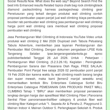
Social Results Now. What does the web say? Beyond Search Find the
best info Enhanced results Related topics chalk bag rock climbingblack
diamond packsclimbing harness packagecheap climbing gear
Penelusuran yang terkait dengan produksi wall climbing contoh
proposal pembuatan papan panjat jual wall climbing biaya pembuatan
boulder rab pembuatan wall climbing jasa pembangunan wall climbing
harga point wall climbing cara membuat wall climbing proposal
pembuatan wall climbing
Jasa Pembangunan Wall Cllimbing di Indonesia YouTube Video untuk
produksi wall climbing 2 Mei 2026 Diupload oleh Tabula Petualang
Tabula Adventure, memberikan jasa layanan Pembangunan dan
Pembuatan Wall Climbing. Dengan dokumen pengadaan LPSE Kota
Tangerang Selatan lpse.tangerangselatankota.go eproc
publicberitadetail Tanggal 26 Juli 2026. Untuk : Pekerjaan :
Pembangunan Wall Climbing. (5.2.3.26.16). Kegiatan : Peningkatan
Pembangunan Sarana dan Prasarana Olah Raga. FREE SALAJA:
Pembuatan Point Panjat free salaja 2026 02 pembuatan point panjat
19 Feb 2026 dan karena waktu itu wall climbing masih barang langka
dan super mewah, maka kami [temen2 manjat sewaktu sma]
memanfaatkan tembok Biru Enterprises Catalogue Scribd Biru
Enterprises Catalogue PEMESANAN DAN PRODUKSI PAKET WALL
CLIMBING Tahap 1 “BIRU” akan memberikan proposal penawaran
lengkap dengan harga dan spesifikasi Wall Climbing Fiber | Panorama
Sentral Fiber panoramasentralfiber category 6 produk fiber wall
climbing fiber Kategori untuk "1. Sepeda Air & Perahu 2. Playground 3.
Mainan Indoor 4. Mainan Outdoor 5. Perlengkapan Sekolah 6. Produk