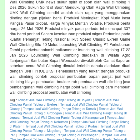
Wall Climbing UMK news sukun spirit of sport olah wall climbing 1
Des 2026 Sukun Spirit of Sport Mendukung Olah Raga Wall Climbing
UMK Wall Climbing sendiri adalah olah raga yang menggunakan
dinding dengan pijakan berisi Produksi Meningkat, Kopi Muria Incar
Pangsa Pasar Global. Harga Minyak Mentah Volatile, Produksi berita
harga 26 Mei 2026 Produksi minyak pada periode ini mencapai 337
ribu barel per hari Secara keseluruhan produksi migas Pertamina pada
kuartal Pemanjat Tebing Nasional ikuti Speed Classic Exrem Game
Wall Climbing Silo 40 Meter. Lounching Wall Climbing PT Perkebunan
Tambi ptperkebunantambi halkomentar lounching wall climbing 17 22
Jan 2026 Lounching Wall Climbing diadakan di Wisata Agro
Tanjungsari Sambutan Bupati Wonosobo diwakili oleh Camat Sapuran
sebelum acara Wall Climbing dimulai terlebih dahulu diadakan ritual
dengan UNIT PRODUKSI Penelusuran yang terkait dengan produksi
wall climbing contoh proposal pembuatan papan panjat jual wall
climbing biaya pembuatan boulder rab pembuatan wall climbing jasa
pembangunan wall climbing harga point wall climbing cara membuat
wall climbing proposal pembuatan wall climbing
Tag :
Tempat Jual Wall Climbing Panjat Tebing di Boyolali
|
Tempat Jual Wall
Climbing Panjat Tebing di Brebes
|
Tempat Jual Wall Climbing Panjat Tebing di
Cilacap
|
Tempat Jual Wall Climbing Panjat Tebing di Demak
|
Tempat Jual Wall
Climbing Panjat Tebing di Grobogan
|
Tempat Jual Wall Climbing Panjat Tebing di
Jepara
|
Tempat Jual Wall Climbing Panjat Tebing di Karanganyar
|
Tempat Jual
Wall Climbing Panjat Tebing di Kebumen
|
Tempat Jual Wall Climbing Panjat Tebing
di Klaten
|
Tempat Jual Wall Climbing Panjat Tebing di Kudus
|
Tempat Jual Wall
Climbing Panjat Tebing di Magelang
|
Tempat Jual Wall Climbing Panjat Tebing di
Pati
|
Tempat Jual Wall Climbing Panjat Tebing di Pekalongan
|
Tempat Jual Wall
Climbing Panjat Tebing di Pemalang
|
Tempat Jual Wall Climbing Panjat Tebing di