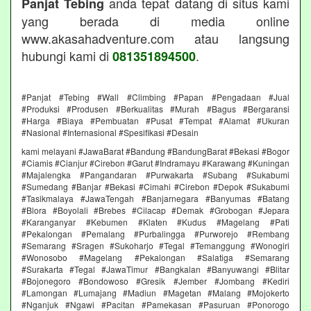
anda tepat datang di situs kami
Panjat Tebing
yang berada di media online
www.akasahadventure.com atau langsung
hubungi kami di
.
081351894500
#Panjat #Tebing #Wall #Climbing #Papan #Pengadaan #Jual
#Produksi #Produsen #Berkualitas #Murah #Bagus #Bergaransi
#Harga #Biaya #Pembuatan #Pusat #Tempat #Alamat #Ukuran
#Nasional #Internasional #Spesifikasi #Desain
kami melayani #JawaBarat #Bandung #BandungBarat #Bekasi #Bogor
#Ciamis #Cianjur #Cirebon #Garut #Indramayu #Karawang #Kuningan
#Majalengka #Pangandaran #Purwakarta #Subang #Sukabumi
#Sumedang #Banjar #Bekasi #Cimahi #Cirebon #Depok #Sukabumi
#Tasikmalaya #JawaTengah #Banjarnegara #Banyumas #Batang
#Blora #Boyolali #Brebes #Cilacap #Demak #Grobogan #Jepara
#Karanganyar #Kebumen #Klaten #Kudus #Magelang #Pati
#Pekalongan #Pemalang #Purbalingga #Purworejo #Rembang
#Semarang #Sragen #Sukoharjo #Tegal #Temanggung #Wonogiri
#Wonosobo #Magelang #Pekalongan #Salatiga #Semarang
#Surakarta #Tegal #JawaTimur #Bangkalan #Banyuwangi #Blitar
#Bojonegoro #Bondowoso #Gresik #Jember #Jombang #Kediri
#Lamongan #Lumajang #Madiun #Magetan #Malang #Mojokerto
#Nganjuk #Ngawi #Pacitan #Pamekasan #Pasuruan #Ponorogo