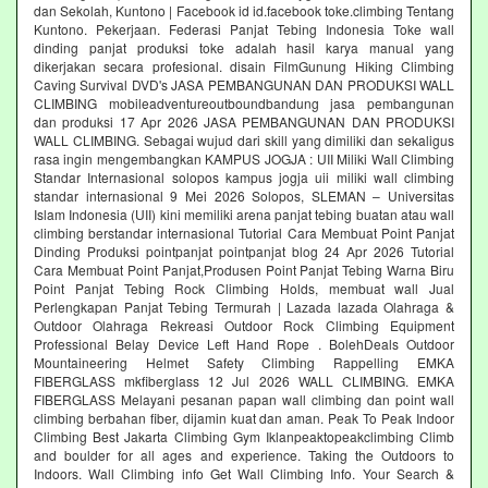
dan Sekolah, Kuntono | Facebook id id.facebook toke.climbing Tentang
Kuntono. Pekerjaan. Federasi Panjat Tebing Indonesia Toke wall
dinding panjat produksi toke adalah hasil karya manual yang
dikerjakan secara profesional. disain FilmGunung Hiking Climbing
Caving Survival DVD's JASA PEMBANGUNAN DAN PRODUKSI WALL
CLIMBING mobileadventureoutboundbandung jasa pembangunan
dan produksi 17 Apr 2026 JASA PEMBANGUNAN DAN PRODUKSI
WALL CLIMBING. Sebagai wujud dari skill yang dimiliki dan sekaligus
rasa ingin mengembangkan KAMPUS JOGJA : UII Miliki Wall Climbing
Standar Internasional solopos kampus jogja uii miliki wall climbing
standar internasional 9 Mei 2026 Solopos, SLEMAN – Universitas
Islam Indonesia (UII) kini memiliki arena panjat tebing buatan atau wall
climbing berstandar internasional Tutorial Cara Membuat Point Panjat
Dinding Produksi pointpanjat pointpanjat blog 24 Apr 2026 Tutorial
Cara Membuat Point Panjat,Produsen Point Panjat Tebing Warna Biru
Point Panjat Tebing Rock Climbing Holds, membuat wall Jual
Perlengkapan Panjat Tebing Termurah | Lazada lazada Olahraga &
Outdoor Olahraga Rekreasi Outdoor Rock Climbing Equipment
Professional Belay Device Left Hand Rope . BolehDeals Outdoor
Mountaineering Helmet Safety Climbing Rappelling EMKA
FIBERGLASS mkfiberglass 12 Jul 2026 WALL CLIMBING. EMKA
FIBERGLASS Melayani pesanan papan wall climbing dan point wall
climbing berbahan fiber, dijamin kuat dan aman. Peak To Peak Indoor
Climbing Best Jakarta Climbing Gym‎ Iklanpeaktopeakclimbing Climb
and boulder for all ages and experience. Taking the Outdoors to
Indoors. Wall Climbing‎ info Get Wall Climbing Info. Your Search &