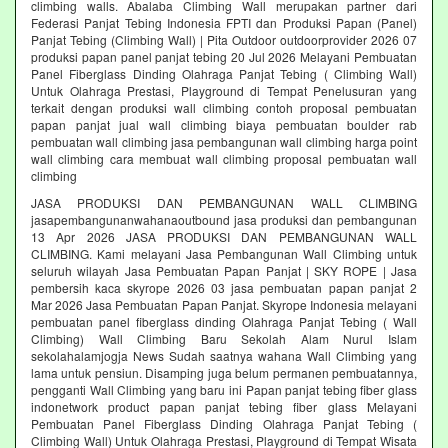
climbing walls. Abalaba Climbing Wall merupakan partner dari
Federasi Panjat Tebing Indonesia FPTI dan Produksi Papan (Panel)
Panjat Tebing (Climbing Wall) | Pita Outdoor outdoorprovider 2026 07
produksi papan panel panjat tebing 20 Jul 2026 Melayani Pembuatan
Panel Fiberglass Dinding Olahraga Panjat Tebing ( Climbing Wall)
Untuk Olahraga Prestasi, Playground di Tempat Penelusuran yang
terkait dengan produksi wall climbing contoh proposal pembuatan
papan panjat jual wall climbing biaya pembuatan boulder rab
pembuatan wall climbing jasa pembangunan wall climbing harga point
wall climbing cara membuat wall climbing proposal pembuatan wall
climbing
JASA PRODUKSI DAN PEMBANGUNAN WALL CLIMBING
jasapembangunanwahanaoutbound jasa produksi dan pembangunan
13 Apr 2026 JASA PRODUKSI DAN PEMBANGUNAN WALL
CLIMBING. Kami melayani Jasa Pembangunan Wall Climbing untuk
seluruh wilayah Jasa Pembuatan Papan Panjat | SKY ROPE | Jasa
pembersih kaca skyrope 2026 03 jasa pembuatan papan panjat 2
Mar 2026 Jasa Pembuatan Papan Panjat. Skyrope Indonesia melayani
pembuatan panel fiberglass dinding Olahraga Panjat Tebing ( Wall
Climbing) Wall Climbing Baru Sekolah Alam Nurul Islam
sekolahalamjogja News Sudah saatnya wahana Wall Climbing yang
lama untuk pensiun. Disamping juga belum permanen pembuatannya,
pengganti Wall Climbing yang baru ini Papan panjat tebing fiber glass
indonetwork product papan panjat tebing fiber glass Melayani
Pembuatan Panel Fiberglass Dinding Olahraga Panjat Tebing (
Climbing Wall) Untuk Olahraga Prestasi, Playground di Tempat Wisata