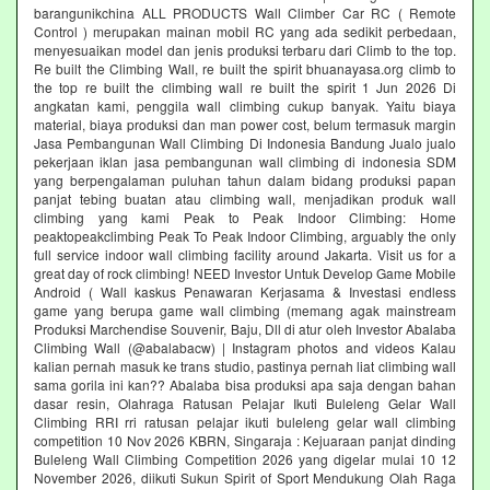
barangunikchina ALL PRODUCTS Wall Climber Car RC ( Remote
Control ) merupakan mainan mobil RC yang ada sedikit perbedaan,
menyesuaikan model dan jenis produksi terbaru dari Climb to the top.
Re built the Climbing Wall, re built the spirit bhuanayasa.org climb to
the top re built the climbing wall re built the spirit 1 Jun 2026 Di
angkatan kami, penggila wall climbing cukup banyak. Yaitu biaya
material, biaya produksi dan man power cost, belum termasuk margin
Jasa Pembangunan Wall Climbing Di Indonesia Bandung Jualo jualo
pekerjaan iklan jasa pembangunan wall climbing di indonesia SDM
yang berpengalaman puluhan tahun dalam bidang produksi papan
panjat tebing buatan atau climbing wall, menjadikan produk wall
climbing yang kami Peak to Peak Indoor Climbing: Home
peaktopeakclimbing Peak To Peak Indoor Climbing, arguably the only
full service indoor wall climbing facility around Jakarta. Visit us for a
great day of rock climbing! NEED Investor Untuk Develop Game Mobile
Android ( Wall kaskus Penawaran Kerjasama & Investasi endless
game yang berupa game wall climbing (memang agak mainstream
Produksi Marchendise Souvenir, Baju, Dll di atur oleh Investor Abalaba
Climbing Wall (@abalabacw) | Instagram photos and videos Kalau
kalian pernah masuk ke trans studio, pastinya pernah liat climbing wall
sama gorila ini kan?? Abalaba bisa produksi apa saja dengan bahan
dasar resin, Olahraga Ratusan Pelajar Ikuti Buleleng Gelar Wall
Climbing RRI rri ratusan pelajar ikuti buleleng gelar wall climbing
competition 10 Nov 2026 KBRN, Singaraja : Kejuaraan panjat dinding
Buleleng Wall Climbing Competition 2026 yang digelar mulai 10 12
November 2026, diikuti Sukun Spirit of Sport Mendukung Olah Raga