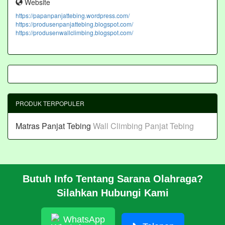
Website
https://papanpanjattebing.wordpress.com/
https://produsenpanjattebing.blogspot.com/
https://produsenwallclimbing.blogspot.com/
PRODUK TERPOPULER
Matras Panjat Tebing
Wall Climbing Panjat Tebing
Butuh Info Tentang Sarana Olahraga?
BERANDA
Silahkan Hubungi Kami
PROFIL
CARA PESAN
ARTIKEL
WhatsApp
HUBUNGI KAMI