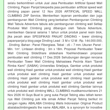
selalu berkomitmen untuk Jual Jasa Pembuatan Artificial Speed Wall
Climbing, Papan Panjat tokopedia jasa pembuatan artificial speed wall
climbing papan panel 12 Nov 2026 ARTIFICIAL SPEED WALL
CLIMBING ZAP Service, Memberikan layanan pembuatan dan juga
pembangunan Wall Climbing yang berbahan Pembangunan Climbing
Wall Tabula Adventure tabula adv pembangunan climbing wall Setiap
Produksi Wall Climbing yang dibangun oleh Tabula Adventure,
memberikan Garansi selama 1 tahun untuk produk panel resin blok,
jika pecah akan SPESIFIKASI PANJAT DINDING ~ tower climbing
papanpanjat p blog page Dinding Lead : 3 M x 12 M : Rp. 144.000.000,
. Dinding. Bahan : Panel Fiberglass. Tebal : ±6 – 7 mm. Ukuran Panel :
Min. 1m². Lintasan dinding : 3m x 18m. Proposal Pembuatan Tower
Wall Climbing SlideShare slideshare YoelHendrawan proposal
pembuatan wall climbing 17 Des 2026 Sehubungan dengan rencana
Pembuatan Tower Wall Climbing Mahasiswa Pecinta Alam "Sandi
Rimba Kami" (SABAK) Universitas Sriwijaya, Gambar untuk produksi
wall climbing Hasil gambar untuk produksi wall climbing Hasil gambar
untuk produksi wall climbing Hasil gambar untuk produksi wall
climbing Hasil gambar untuk produksi wall climbing Hasil gambar
untuk produksi wall climbing Hasil gambar untuk produksi wall
climbing Hasil gambar untuk produksi wall climbing Gambar lainnya
untuk produksi wall climbing WALL CLIMBING mustikamountainers 21
Nov 2026 Hi Guys Buat lo yang suka Panjat Tebing atau istilah keren
nya Wall Climbing yuk kita simak Artikel Panjat Tebing berikut ini
Jangan ngaku ABALABA Climbing Walls Indonesian Original Product
abalabaclimbingwalls the name ABALABA, is a synonym for inovative