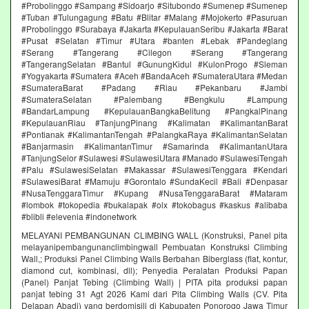
#Probolinggo #Sampang #Sidoarjo #Situbondo #Sumenep #Sumenep
#Tuban #Tulungagung #Batu #Blitar #Malang #Mojokerto #Pasuruan
#Probolinggo #Surabaya #Jakarta #KepulauanSeribu #Jakarta #Barat
#Pusat #Selatan #Timur #Utara #banten #Lebak #Pandeglang
#Serang #Tangerang #Cilegon #Serang #Tangerang
#TangerangSelatan #Bantul #GunungKidul #KulonProgo #Sleman
#Yogyakarta #Sumatera #Aceh #BandaAceh #SumateraUtara #Medan
#SumateraBarat #Padang #Riau #Pekanbaru #Jambi
#SumateraSelatan #Palembang #Bengkulu #Lampung
#BandarLampung #KepulauanBangkaBelitung #PangkalPinang
#KepulauanRiau #TanjungPinang #Kalimatan #KalimantanBarat
#Pontianak #KalimantanTengah #PalangkaRaya #KalimantanSelatan
#Banjarmasin #KalimantanTimur #Samarinda #KalimantanUtara
#TanjungSelor #Sulawesi #SulawesiUtara #Manado #SulawesiTengah
#Palu #SulawesiSelatan #Makassar #SulawesiTenggara #Kendari
#SulawesiBarat #Mamuju #Gorontalo #SundaKecil #Bali #Denpasar
#NusaTenggaraTimur #Kupang #NusaTenggaraBarat #Mataram
#lombok #tokopedia #bukalapak #olx #tokobagus #kaskus #alibaba
#blibli #elevenia #indonetwork
MELAYANI PEMBANGUNAN CLIMBING WALL (Konstruksi, Panel pita
melayanipembangunanclimbingwall Pembuatan Konstruksi Climbing
Wall,; Produksi Panel Climbing Walls Berbahan Biberglass (flat, kontur,
diamond cut, kombinasi, dll); Penyedia Peralatan Produksi Papan
(Panel) Panjat Tebing (Climbing Wall) | PITA pita produksi papan
panjat tebing 31 Agt 2026 Kami dari Pita Climbing Walls (CV. Pita
Delapan Abadi) yang berdomisili di Kabupaten Ponorogo Jawa Timur