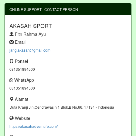
ONLINE SUPPORT | CONTACT PERSON
AKASAH SPORT
Fitri Rahma Ayu
Email
jang.akasah@gmail.com
Ponsel
081351894500
WhatsApp
081351894500
Alamat
Duta Kranji Jln.Cendrawasih 1 Blok.B No.66, 17134 - Indonesia
Website
https://akasahadventure.com/