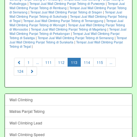
Purbalingga
|
Tempat Jual Wall Climbing Panjat Tebing di Purworejo
|
Tempat Jual
Wall Climbing Panjat Tebing di Rembang
|
Tempat Jual Wall Climbing Panjat Tebing
di Semarang
|
Tempat Jual Wall Climbing Panjat Tebing di Sragen
|
Tempat Jual
Wall Climbing Panjat Tebing di Sukoharjo
|
Tempat Jual Wall Climbing Panjat Tebing
di Tegal
|
Tempat Jual Wall Climbing Panjat Tebing di Temanggung
|
Tempat Jual
Wall Climbing Panjat Tebing di Wonogiri
|
Tempat Jual Wall Climbing Panjat Tebing
di Wonosobo
|
Tempat Jual Wall Climbing Panjat Tebing di Magelang
|
Tempat Jual
Wall Climbing Panjat Tebing di Pekalongan
|
Tempat Jual Wall Climbing Panjat
Tebing di Salatiga
|
Tempat Jual Wall Climbing Panjat Tebing di Semarang
|
Tempat
Jual Wall Climbing Panjat Tebing di Surakarta
|
Tempat Jual Wall Climbing Panjat
Tebing di Tegal
|
(current)
1
...
111
112
113
114
115
...
124
Wall Climbing
Matras Panjat Tebing
Wall Climbing Lead
Wall Climbing Speed