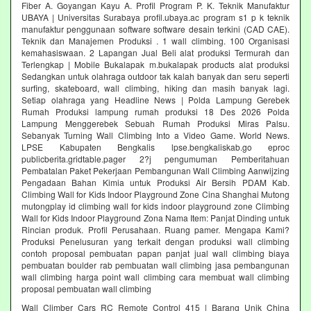
Fiber A. Goyangan Kayu A. Profil Program P. K. Teknik Manufaktur
UBAYA | Universitas Surabaya profil.ubaya.ac program s1 p k teknik
manufaktur penggunaan software software desain terkini (CAD CAE).
Teknik dan Manajemen Produksi . 1 wall climbing. 100 Organisasi
kemahasiswaan. 2 Lapangan Jual Beli alat produksi Termurah dan
Terlengkap | Mobile Bukalapak m.bukalapak products alat produksi
Sedangkan untuk olahraga outdoor tak kalah banyak dan seru seperti
surfing, skateboard, wall climbing, hiking dan masih banyak lagi.
Setiap olahraga yang Headline News | Polda Lampung Gerebek
Rumah Produksi lampung rumah produksi 18 Des 2026 Polda
Lampung Menggerebek Sebuah Rumah Produksi Miras Palsu.
Sebanyak Turning Wall Climbing Into a Video Game. World News.
LPSE Kabupaten Bengkalis lpse.bengkaliskab.go eproc
publicberita.gridtable.pager 2?j pengumuman Pemberitahuan
Pembatalan Paket Pekerjaan Pembangunan Wall Climbing Aanwijzing
Pengadaan Bahan Kimia untuk Produksi Air Bersih PDAM Kab.
Climbing Wall for Kids Indoor Playground Zone Cina Shanghai Mutong
mutongplay id climbing wall for kids indoor playground zone Climbing
Wall for Kids Indoor Playground Zona Nama Item: Panjat Dinding untuk
Rincian produk. Profil Perusahaan. Ruang pamer. Mengapa Kami?
Produksi Penelusuran yang terkait dengan produksi wall climbing
contoh proposal pembuatan papan panjat jual wall climbing biaya
pembuatan boulder rab pembuatan wall climbing jasa pembangunan
wall climbing harga point wall climbing cara membuat wall climbing
proposal pembuatan wall climbing
Wall Climber Cars RC Remote Control 415 | Barang Unik China