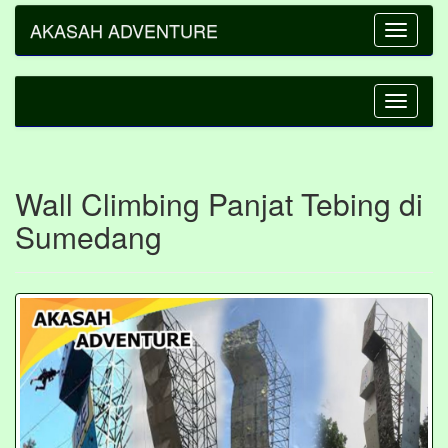
AKASAH ADVENTURE
Toggle
navigatio
Toggle
navigatio
Wall Climbing Panjat Tebing di
Sumedang