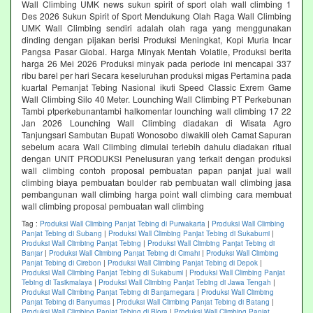
Wall Climbing UMK news sukun spirit of sport olah wall climbing 1
Des 2026 Sukun Spirit of Sport Mendukung Olah Raga Wall Climbing
UMK Wall Climbing sendiri adalah olah raga yang menggunakan
dinding dengan pijakan berisi Produksi Meningkat, Kopi Muria Incar
Pangsa Pasar Global. Harga Minyak Mentah Volatile, Produksi berita
harga 26 Mei 2026 Produksi minyak pada periode ini mencapai 337
ribu barel per hari Secara keseluruhan produksi migas Pertamina pada
kuartal Pemanjat Tebing Nasional ikuti Speed Classic Exrem Game
Wall Climbing Silo 40 Meter. Lounching Wall Climbing PT Perkebunan
Tambi ptperkebunantambi halkomentar lounching wall climbing 17 22
Jan 2026 Lounching Wall Climbing diadakan di Wisata Agro
Tanjungsari Sambutan Bupati Wonosobo diwakili oleh Camat Sapuran
sebelum acara Wall Climbing dimulai terlebih dahulu diadakan ritual
dengan UNIT PRODUKSI Penelusuran yang terkait dengan produksi
wall climbing contoh proposal pembuatan papan panjat jual wall
climbing biaya pembuatan boulder rab pembuatan wall climbing jasa
pembangunan wall climbing harga point wall climbing cara membuat
wall climbing proposal pembuatan wall climbing
Tag :
Produksi Wall Climbing Panjat Tebing di Purwakarta
|
Produksi Wall Climbing
Panjat Tebing di Subang
|
Produksi Wall Climbing Panjat Tebing di Sukabumi
|
Produksi Wall Climbing Panjat Tebing
|
Produksi Wall Climbing Panjat Tebing di
Banjar
|
Produksi Wall Climbing Panjat Tebing di Cimahi
|
Produksi Wall Climbing
Panjat Tebing di Cirebon
|
Produksi Wall Climbing Panjat Tebing di Depok
|
Produksi Wall Climbing Panjat Tebing di Sukabumi
|
Produksi Wall Climbing Panjat
Tebing di Tasikmalaya
|
Produksi Wall Climbing Panjat Tebing di Jawa Tengah
|
Produksi Wall Climbing Panjat Tebing di Banjarnegara
|
Produksi Wall Climbing
Panjat Tebing di Banyumas
|
Produksi Wall Climbing Panjat Tebing di Batang
|
Produksi Wall Climbing Panjat Tebing di Blora
|
Produksi Wall Climbing Panjat