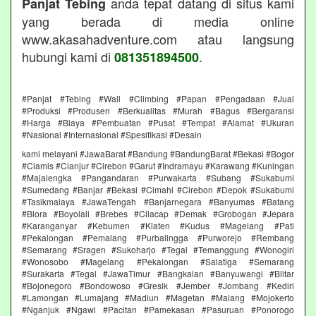
anda tepat datang di situs kami
Panjat Tebing
yang berada di media online
www.akasahadventure.com atau langsung
hubungi kami di
.
081351894500
#Panjat #Tebing #Wall #Climbing #Papan #Pengadaan #Jual
#Produksi #Produsen #Berkualitas #Murah #Bagus #Bergaransi
#Harga #Biaya #Pembuatan #Pusat #Tempat #Alamat #Ukuran
#Nasional #Internasional #Spesifikasi #Desain
kami melayani #JawaBarat #Bandung #BandungBarat #Bekasi #Bogor
#Ciamis #Cianjur #Cirebon #Garut #Indramayu #Karawang #Kuningan
#Majalengka #Pangandaran #Purwakarta #Subang #Sukabumi
#Sumedang #Banjar #Bekasi #Cimahi #Cirebon #Depok #Sukabumi
#Tasikmalaya #JawaTengah #Banjarnegara #Banyumas #Batang
#Blora #Boyolali #Brebes #Cilacap #Demak #Grobogan #Jepara
#Karanganyar #Kebumen #Klaten #Kudus #Magelang #Pati
#Pekalongan #Pemalang #Purbalingga #Purworejo #Rembang
#Semarang #Sragen #Sukoharjo #Tegal #Temanggung #Wonogiri
#Wonosobo #Magelang #Pekalongan #Salatiga #Semarang
#Surakarta #Tegal #JawaTimur #Bangkalan #Banyuwangi #Blitar
#Bojonegoro #Bondowoso #Gresik #Jember #Jombang #Kediri
#Lamongan #Lumajang #Madiun #Magetan #Malang #Mojokerto
#Nganjuk #Ngawi #Pacitan #Pamekasan #Pasuruan #Ponorogo