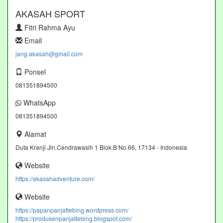
AKASAH SPORT
Fitri Rahma Ayu
Email
jang.akasah@gmail.com
Ponsel
081351894500
WhatsApp
081351894500
Alamat
Duta Kranji Jln.Cendrawasih 1 Blok.B No.66, 17134 - Indonesia
Website
https://akasahadventure.com/
Website
https://papanpanjattebing.wordpress.com/
https://produsenpanjattebing.blogspot.com/