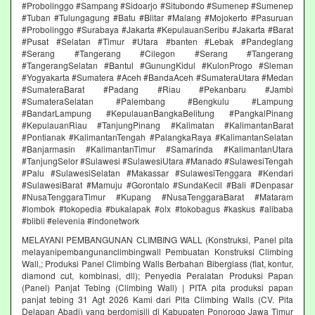
#Probolinggo #Sampang #Sidoarjo #Situbondo #Sumenep #Sumenep
#Tuban #Tulungagung #Batu #Blitar #Malang #Mojokerto #Pasuruan
#Probolinggo #Surabaya #Jakarta #KepulauanSeribu #Jakarta #Barat
#Pusat #Selatan #Timur #Utara #banten #Lebak #Pandeglang
#Serang #Tangerang #Cilegon #Serang #Tangerang
#TangerangSelatan #Bantul #GunungKidul #KulonProgo #Sleman
#Yogyakarta #Sumatera #Aceh #BandaAceh #SumateraUtara #Medan
#SumateraBarat #Padang #Riau #Pekanbaru #Jambi
#SumateraSelatan #Palembang #Bengkulu #Lampung
#BandarLampung #KepulauanBangkaBelitung #PangkalPinang
#KepulauanRiau #TanjungPinang #Kalimatan #KalimantanBarat
#Pontianak #KalimantanTengah #PalangkaRaya #KalimantanSelatan
#Banjarmasin #KalimantanTimur #Samarinda #KalimantanUtara
#TanjungSelor #Sulawesi #SulawesiUtara #Manado #SulawesiTengah
#Palu #SulawesiSelatan #Makassar #SulawesiTenggara #Kendari
#SulawesiBarat #Mamuju #Gorontalo #SundaKecil #Bali #Denpasar
#NusaTenggaraTimur #Kupang #NusaTenggaraBarat #Mataram
#lombok #tokopedia #bukalapak #olx #tokobagus #kaskus #alibaba
#blibli #elevenia #indonetwork
MELAYANI PEMBANGUNAN CLIMBING WALL (Konstruksi, Panel pita
melayanipembangunanclimbingwall Pembuatan Konstruksi Climbing
Wall,; Produksi Panel Climbing Walls Berbahan Biberglass (flat, kontur,
diamond cut, kombinasi, dll); Penyedia Peralatan Produksi Papan
(Panel) Panjat Tebing (Climbing Wall) | PITA pita produksi papan
panjat tebing 31 Agt 2026 Kami dari Pita Climbing Walls (CV. Pita
Delapan Abadi) yang berdomisili di Kabupaten Ponorogo Jawa Timur