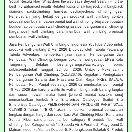
Social Results Now. What does the web say? Beyond Search Find the
best info Enhanced results Related topics chalk bag rock climbingblack
diamond packsclimbing harness packagecheap climbing gear
Penelusuran yang terkait dengan produksi wall climbing contoh
proposal pembuatan papan panjat jual wall climbing biaya pembuatan
boulder rab pembuatan wall climbing jasa pembangunan wall climbing
harga point wall climbing cara membuat wall climbing proposal
pembuatan wall climbing
Jasa Pembangunan Wall Cllimbing di Indonesia YouTube Video untuk
produksi wall climbing 2 Mei 2026 Diupload oleh Tabula Petualang
Tabula Adventure, memberikan jasa layanan Pembangunan dan
Pembuatan Wall Climbing. Dengan dokumen pengadaan LPSE Kota
Tangerang Selatan lpse.tangerangselatankota.go eproc
publicberitadetail Tanggal 26 Juli 2026. Untuk : Pekerjaan :
Pembangunan Wall Climbing. (5.2.3.26.16). Kegiatan : Peningkatan
Pembangunan Sarana dan Prasarana Olah Raga. FREE SALAJA:
Pembuatan Point Panjat free salaja 2026 02 pembuatan point panjat
19 Feb 2026 dan karena waktu itu wall climbing masih barang langka
dan super mewah, maka kami [temen2 manjat sewaktu sma]
memanfaatkan tembok Biru Enterprises Catalogue Scribd Biru
Enterprises Catalogue PEMESANAN DAN PRODUKSI PAKET WALL
CLIMBING Tahap 1 “BIRU” akan memberikan proposal penawaran
lengkap dengan harga dan spesifikasi Wall Climbing Fiber | Panorama
Sentral Fiber panoramasentralfiber category 6 produk fiber wall
climbing fiber Kategori untuk "1. Sepeda Air & Perahu 2. Playground 3.
Mainan Indoor 4. Mainan Outdoor 5. Perlengkapan Sekolah 6. Produk