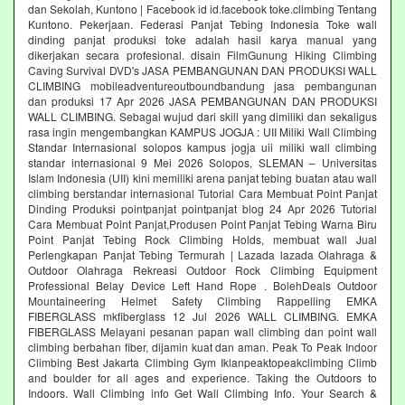
dan Sekolah, Kuntono | Facebook id id.facebook toke.climbing Tentang
Kuntono. Pekerjaan. Federasi Panjat Tebing Indonesia Toke wall
dinding panjat produksi toke adalah hasil karya manual yang
dikerjakan secara profesional. disain FilmGunung Hiking Climbing
Caving Survival DVD's JASA PEMBANGUNAN DAN PRODUKSI WALL
CLIMBING mobileadventureoutboundbandung jasa pembangunan
dan produksi 17 Apr 2026 JASA PEMBANGUNAN DAN PRODUKSI
WALL CLIMBING. Sebagai wujud dari skill yang dimiliki dan sekaligus
rasa ingin mengembangkan KAMPUS JOGJA : UII Miliki Wall Climbing
Standar Internasional solopos kampus jogja uii miliki wall climbing
standar internasional 9 Mei 2026 Solopos, SLEMAN – Universitas
Islam Indonesia (UII) kini memiliki arena panjat tebing buatan atau wall
climbing berstandar internasional Tutorial Cara Membuat Point Panjat
Dinding Produksi pointpanjat pointpanjat blog 24 Apr 2026 Tutorial
Cara Membuat Point Panjat,Produsen Point Panjat Tebing Warna Biru
Point Panjat Tebing Rock Climbing Holds, membuat wall Jual
Perlengkapan Panjat Tebing Termurah | Lazada lazada Olahraga &
Outdoor Olahraga Rekreasi Outdoor Rock Climbing Equipment
Professional Belay Device Left Hand Rope . BolehDeals Outdoor
Mountaineering Helmet Safety Climbing Rappelling EMKA
FIBERGLASS mkfiberglass 12 Jul 2026 WALL CLIMBING. EMKA
FIBERGLASS Melayani pesanan papan wall climbing dan point wall
climbing berbahan fiber, dijamin kuat dan aman. Peak To Peak Indoor
Climbing Best Jakarta Climbing Gym‎ Iklanpeaktopeakclimbing Climb
and boulder for all ages and experience. Taking the Outdoors to
Indoors. Wall Climbing‎ info Get Wall Climbing Info. Your Search &