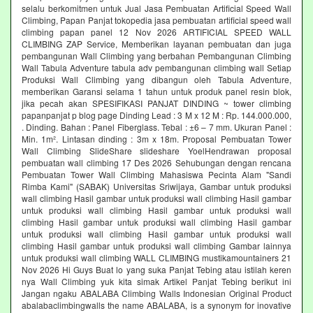
selalu berkomitmen untuk Jual Jasa Pembuatan Artificial Speed Wall
Climbing, Papan Panjat tokopedia jasa pembuatan artificial speed wall
climbing papan panel 12 Nov 2026 ARTIFICIAL SPEED WALL
CLIMBING ZAP Service, Memberikan layanan pembuatan dan juga
pembangunan Wall Climbing yang berbahan Pembangunan Climbing
Wall Tabula Adventure tabula adv pembangunan climbing wall Setiap
Produksi Wall Climbing yang dibangun oleh Tabula Adventure,
memberikan Garansi selama 1 tahun untuk produk panel resin blok,
jika pecah akan SPESIFIKASI PANJAT DINDING ~ tower climbing
papanpanjat p blog page Dinding Lead : 3 M x 12 M : Rp. 144.000.000,
. Dinding. Bahan : Panel Fiberglass. Tebal : ±6 – 7 mm. Ukuran Panel :
Min. 1m². Lintasan dinding : 3m x 18m. Proposal Pembuatan Tower
Wall Climbing SlideShare slideshare YoelHendrawan proposal
pembuatan wall climbing 17 Des 2026 Sehubungan dengan rencana
Pembuatan Tower Wall Climbing Mahasiswa Pecinta Alam "Sandi
Rimba Kami" (SABAK) Universitas Sriwijaya, Gambar untuk produksi
wall climbing Hasil gambar untuk produksi wall climbing Hasil gambar
untuk produksi wall climbing Hasil gambar untuk produksi wall
climbing Hasil gambar untuk produksi wall climbing Hasil gambar
untuk produksi wall climbing Hasil gambar untuk produksi wall
climbing Hasil gambar untuk produksi wall climbing Gambar lainnya
untuk produksi wall climbing WALL CLIMBING mustikamountainers 21
Nov 2026 Hi Guys Buat lo yang suka Panjat Tebing atau istilah keren
nya Wall Climbing yuk kita simak Artikel Panjat Tebing berikut ini
Jangan ngaku ABALABA Climbing Walls Indonesian Original Product
abalabaclimbingwalls the name ABALABA, is a synonym for inovative