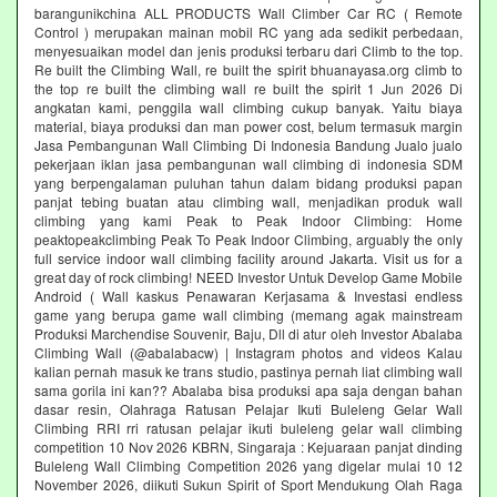
barangunikchina ALL PRODUCTS Wall Climber Car RC ( Remote
Control ) merupakan mainan mobil RC yang ada sedikit perbedaan,
menyesuaikan model dan jenis produksi terbaru dari Climb to the top.
Re built the Climbing Wall, re built the spirit bhuanayasa.org climb to
the top re built the climbing wall re built the spirit 1 Jun 2026 Di
angkatan kami, penggila wall climbing cukup banyak. Yaitu biaya
material, biaya produksi dan man power cost, belum termasuk margin
Jasa Pembangunan Wall Climbing Di Indonesia Bandung Jualo jualo
pekerjaan iklan jasa pembangunan wall climbing di indonesia SDM
yang berpengalaman puluhan tahun dalam bidang produksi papan
panjat tebing buatan atau climbing wall, menjadikan produk wall
climbing yang kami Peak to Peak Indoor Climbing: Home
peaktopeakclimbing Peak To Peak Indoor Climbing, arguably the only
full service indoor wall climbing facility around Jakarta. Visit us for a
great day of rock climbing! NEED Investor Untuk Develop Game Mobile
Android ( Wall kaskus Penawaran Kerjasama & Investasi endless
game yang berupa game wall climbing (memang agak mainstream
Produksi Marchendise Souvenir, Baju, Dll di atur oleh Investor Abalaba
Climbing Wall (@abalabacw) | Instagram photos and videos Kalau
kalian pernah masuk ke trans studio, pastinya pernah liat climbing wall
sama gorila ini kan?? Abalaba bisa produksi apa saja dengan bahan
dasar resin, Olahraga Ratusan Pelajar Ikuti Buleleng Gelar Wall
Climbing RRI rri ratusan pelajar ikuti buleleng gelar wall climbing
competition 10 Nov 2026 KBRN, Singaraja : Kejuaraan panjat dinding
Buleleng Wall Climbing Competition 2026 yang digelar mulai 10 12
November 2026, diikuti Sukun Spirit of Sport Mendukung Olah Raga