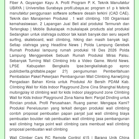
Fiber A. Goyangan Kayu A. Profil Program P. K. Teknik Manufaktur
UBAYA | Universitas Surabaya profil.ubaya.ac program s1 p k teknik
manufaktur penggunaan software software desain terkini (CAD CAE).
Teknik dan Manajemen Produksi . 1 wall climbing. 100 Organisasi
kemahasiswaan. 2 Lapangan Jual Beli alat produksi Termurah dan
Terlengkap | Mobile Bukalapak m.bukalapak products alat produksi
Sedangkan untuk olahraga outdoor tak kalah banyak dan seru seperti
surfing, skateboard, wall climbing, hiking dan masih banyak lagi.
Setiap olahraga yang Headline News | Polda Lampung Gerebek
Rumah Produksi lampung rumah produksi 18 Des 2026 Polda
Lampung Menggerebek Sebuah Rumah Produksi Miras Palsu.
Sebanyak Turning Wall Climbing Into a Video Game. World News.
LPSE Kabupaten Bengkalis lpse.bengkaliskab.go eproc
publicberita.gridtable.pager 2?j pengumuman Pemberitahuan
Pembatalan Paket Pekerjaan Pembangunan Wall Climbing Aanwijzing
Pengadaan Bahan Kimia untuk Produksi Air Bersih PDAM Kab.
Climbing Wall for Kids Indoor Playground Zone Cina Shanghai Mutong
mutongplay id climbing wall for kids indoor playground zone Climbing
Wall for Kids Indoor Playground Zona Nama Item: Panjat Dinding untuk
Rincian produk. Profil Perusahaan. Ruang pamer. Mengapa Kami?
Produksi Penelusuran yang terkait dengan produksi wall climbing
contoh proposal pembuatan papan panjat jual wall climbing biaya
pembuatan boulder rab pembuatan wall climbing jasa pembangunan
wall climbing harga point wall climbing cara membuat wall climbing
proposal pembuatan wall climbing
Wall Climber Cars RC Remote Control 415 | Barang Unik China