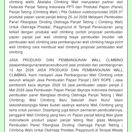
climbing walls. Abalaba Climbing Wall merupakan partner dari
Federasi Panjat Tebing Indonesia FPTI dan Produksi Papan (Panel)
Panjat Tebing (Climbing Wall) | Pita Outdoor outdoorprovider 2026 07
produksi papan panel panjat tebing 20 Jul 2026 Melayani Pembuatan
Panel Fiberglass Dinding Olahraga Panjat Tebing ( Climbing Wall)
Untuk Olahraga Prestasi, Playground di Tempat Penelusuran yang
terkait dengan produksi wall climbing contoh proposal pembuatan
papan panjat jual wall climbing biaya pembuatan boulder rab
pembuatan wall climbing jasa pembangunan wall climbing harga point
wall climbing cara membuat wall climbing proposal pembuatan wall
climbing
JASA PRODUKSI DAN PEMBANGUNAN WALL CLIMBING
jasapembangunanwahanaoutbound jasa produksi dan pembangunan
13 Apr 2026 JASA PRODUKSI DAN PEMBANGUNAN WALL
CLIMBING. Kami melayani Jasa Pembangunan Wall Climbing untuk
seluruh wilayah Jasa Pembuatan Papan Panjat | SKY ROPE | Jasa
pembersih kaca skyrope 2026 03 jasa pembuatan papan panjat 2
Mar 2026 Jasa Pembuatan Papan Panjat. Skyrope Indonesia melayani
pembuatan panel fiberglass dinding Olahraga Panjat Tebing ( Wall
Climbing) Wall Climbing Baru Sekolah Alam Nurul Islam
sekolahalamjogja News Sudah saatnya wahana Wall Climbing yang
lama untuk pensiun. Disamping juga belum permanen pembuatannya,
pengganti Wall Climbing yang baru ini Papan panjat tebing fiber glass
indonetwork product papan panjat tebing fiber glass Melayani
Pembuatan Panel Fiberglass Dinding Olahraga Panjat Tebing (
Climbing Wall) Untuk Olahraga Prestasi, Playground di Tempat Wisata