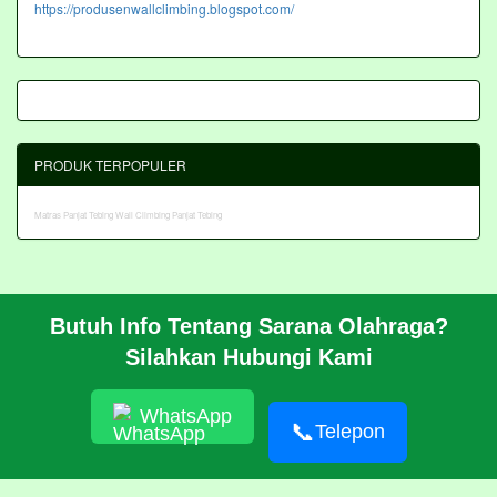
https://produsenwallclimbing.blogspot.com/
PRODUK TERPOPULER
Matras Panjat Tebing
Wall Climbing Panjat Tebing
Butuh Info Tentang Sarana Olahraga?
BERANDA
Silahkan Hubungi Kami
PROFIL
CARA PESAN
ARTIKEL
WhatsApp
HUBUNGI KAMI
📞
Telepon
Pembangunan Wall Climbing Di PPLP Banten
© 2026 https://akasahadventure.com/