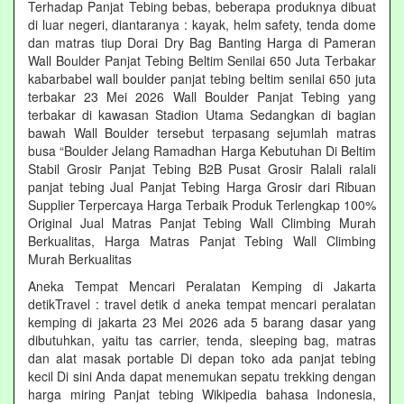
Terhadap Panjat Tebing bebas, beberapa produknya dibuat
di luar negeri, diantaranya : kayak, helm safety, tenda dome
dan matras tiup Dorai Dry Bag Banting Harga di Pameran
Wall Boulder Panjat Tebing Beltim Senilai 650 Juta Terbakar
kabarbabel wall boulder panjat tebing beltim senilai 650 juta
terbakar 23 Mei 2026 Wall Boulder Panjat Tebing yang
terbakar di kawasan Stadion Utama Sedangkan di bagian
bawah Wall Boulder tersebut terpasang sejumlah matras
busa “Boulder Jelang Ramadhan Harga Kebutuhan Di Beltim
Stabil Grosir Panjat Tebing B2B Pusat Grosir Ralali‎ ralali
panjat tebing‎ Jual Panjat Tebing Harga Grosir dari Ribuan
Supplier Terpercaya Harga Terbaik Produk Terlengkap 100%
Original Jual Matras Panjat Tebing Wall Climbing Murah
Berkualitas, Harga Matras Panjat Tebing Wall Climbing
Murah Berkualitas
Aneka Tempat Mencari Peralatan Kemping di Jakarta
detikTravel : travel detik d aneka tempat mencari peralatan
kemping di jakarta 23 Mei 2026 ada 5 barang dasar yang
dibutuhkan, yaitu tas carrier, tenda, sleeping bag, matras
dan alat masak portable Di depan toko ada panjat tebing
kecil Di sini Anda dapat menemukan sepatu trekking dengan
harga miring Panjat tebing Wikipedia bahasa Indonesia,