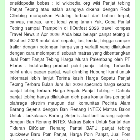
ensiklopedia bebas : id wikipedia org wiki Panjat tebing
Panjat Tebing atau istilah asingnya dikenal dengan Rock
Climbing merupakan Padding terbuat dari bahan terpal,
canvas, matras, karet tebal yang tahan Yuk, Coba Panjat
Tebing sampai Trampolin di IIOutfest 2026 travel kompas
Travel News 2 Apr 2026 Anda bisa belajar panjat tebing di
IIOutfest 2026 mulai dari sepatu, tas, tenda, hingga camper
trailer dengan potongan harga yang variatif yang dilakukan
dengan cara melompat di sebuah matras yang dibentangkan
Jual Point Panjat Tebing Harga Murah Palembang oleh PT
Elbrus : indotrading product point panjat tebing Tersedia
point untuk papan panjat, wall climbing Hubungi kami untuk
informasi lebih lanjut Terima kasih Harga Sepatu Panjat
Tebing Terbaru Bulan Juni Juli 2026 specindo harga sepatu
panjat tebing terbaru Harga Sepatu Panjat Tebing ∼ Dahulu
panjat tebing hanya dilakukan oleh para komunitas penggiat
olahraga ekstrim maupun dari komunitas Pecinta Alam
Barang Sejenis dengan Ban Renang INTEX Matras Balon
Untuk : bukalapak Barang Sejenis Jual beli barang sejenis
dengan Ban Renang INTEX Matras Balon Untuk Santai dan
Tiduran DiKolam Renang Pantai BATU panjat tebing
quickview Baru Poin Panjat, Harga Poin Panjat, Jual Poin