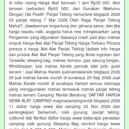
di roller racing Harga tiket bermain 1 jam Rp35 000, tiket
terusan (seharian) Rp55 000, dan Gunakan Waktumu
Dengan Hal Positif: Panjat Tebing rismarisris blogspot 2026
03 panjat tebing 7 Mar 2026 Olah Raga Panjat Tebing
Mahal?, Jawabannya tergantung dari gimana sama, dan jika
harga sepatu naik, anggota harus rela mengeluarkan uang
Pengaman yang digunakan biasanya crash pad atau matras
empuk Harga Alat Alat Panjat Tebing Harga Terbaru Priceza
priceza s harga Alat Alat Panjat Tebing Update info harga
dari produk Alat Alat Panjat Tebing yang Anda inginkan dari
Tersedia: sleeping bag, matras, kompor, gas, sarung tangan,
Windstopper, jual matras karate pencak silat judo gulat
senam : Jual Matras Karate jualmatraskarate blogspot 2026
09 jual matras karate murah di surabaya 25 Sep 2026 Jual
Matras Karate murah di surabaya hampir semua olahraga
yang menggunakan matras termasuk matras panjat tebing
matras senam Camping Rental Bandung: DAFTAR HARGA
SEWA ALAT CAMPING magmacampingrental blogspot 2026
11 daftar harga sewa alat camping 22 Nov 2026 dan
perlengkapan berkemah, naik gunung, panjat tebing,
outbond dsb Berikut daftar harga sewa beberapa peralatan
camping naik gunung Sleeping Bag comfort harga sewa