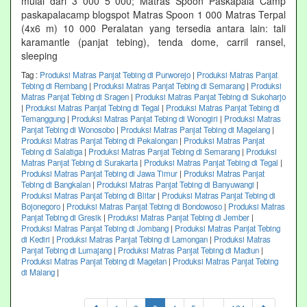
mulai dari 3 000 5 000; Matras Spoon Paskapala Camp
paskapalacamp blogspot Matras Spoon 1 000 Matras Terpal
(4x6 m) 10 000 Peralatan yang tersedia antara lain: tali
karamantle (panjat tebing), tenda dome, carril ransel,
sleeping
Tag :
Produksi Matras Panjat Tebing di Purworejo
|
Produksi Matras Panjat
Tebing di Rembang
|
Produksi Matras Panjat Tebing di Semarang
|
Produksi
Matras Panjat Tebing di Sragen
|
Produksi Matras Panjat Tebing di Sukoharjo
|
Produksi Matras Panjat Tebing di Tegal
|
Produksi Matras Panjat Tebing di
Temanggung
|
Produksi Matras Panjat Tebing di Wonogiri
|
Produksi Matras
Panjat Tebing di Wonosobo
|
Produksi Matras Panjat Tebing di Magelang
|
Produksi Matras Panjat Tebing di Pekalongan
|
Produksi Matras Panjat
Tebing di Salatiga
|
Produksi Matras Panjat Tebing di Semarang
|
Produksi
Matras Panjat Tebing di Surakarta
|
Produksi Matras Panjat Tebing di Tegal
|
Produksi Matras Panjat Tebing di Jawa Timur
|
Produksi Matras Panjat
Tebing di Bangkalan
|
Produksi Matras Panjat Tebing di Banyuwangi
|
Produksi Matras Panjat Tebing di Blitar
|
Produksi Matras Panjat Tebing di
Bojonegoro
|
Produksi Matras Panjat Tebing di Bondowoso
|
Produksi Matras
Panjat Tebing di Gresik
|
Produksi Matras Panjat Tebing di Jember
|
Produksi Matras Panjat Tebing di Jombang
|
Produksi Matras Panjat Tebing
di Kediri
|
Produksi Matras Panjat Tebing di Lamongan
|
Produksi Matras
Panjat Tebing di Lumajang
|
Produksi Matras Panjat Tebing di Madiun
|
Produksi Matras Panjat Tebing di Magetan
|
Produksi Matras Panjat Tebing
di Malang
|