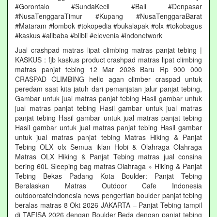
#Gorontalo #SundaKecil #Bali #Denpasar
#NusaTenggaraTimur #Kupang #NusaTenggaraBarat
#Mataram #lombok #tokopedia #bukalapak #olx #tokobagus
#kaskus #alibaba #blibli #elevenia #indonetwork
Jual crashpad matras lipat climbing matras panjat tebing |
KASKUS : fjb kaskus product crashpad matras lipat climbing
matras panjat tebing 12 Mar 2026 Baru Rp 900 000
CRASPAD CLIMBING hello agan climber craspad untuk
peredam saat kita jatuh dari pemanjatan jalur panjat tebing,
Gambar untuk jual matras panjat tebing Hasil gambar untuk
jual matras panjat tebing Hasil gambar untuk jual matras
panjat tebing Hasil gambar untuk jual matras panjat tebing
Hasil gambar untuk jual matras panjat tebing Hasil gambar
untuk jual matras panjat tebing Matras Hiking & Panjat
Tebing OLX olx Semua iklan Hobi & Olahraga Olahraga
Matras OLX Hiking & Panjat Tebing matras jual consina
bering 60L Sleeping bag matras Olahraga » Hiking & Panjat
Tebing Bekas Padang Kota Boulder: Panjat Tebing
Beralaskan Matras Outdoor Cafe Indonesia
outdoorcafeindonesia news pengertian boulder panjat tebing
beralas matras 8 Okt 2026 JAKARTA – Panjat Tebing tampil
di TAFISA 2026 dengan Boulder Beda dengan panjat tebing