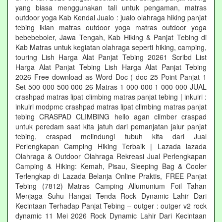
yang biasa menggunakan tali untuk pengaman, matras
outdoor yoga Kab Kendal Jualo : jualo olahraga hiking panjat
tebing iklan matras outdoor yoga matras outdoor yoga
bebebeboler, Jawa Tengah, Kab Hiking & Panjat Tebing di
Kab Matras untuk kegiatan olahraga seperti hiking, camping,
touring Lish Harga Alat Panjat Tebing 20261 Scribd List
Harga Alat Panjat Tebing Lish Harga Alat Panjat Tebing
2026 Free download as Word Doc ( doc 25 Point Panjat 1
Set 500 000 500 000 26 Matras 1 000 000 1 000 000 JUAL
crashpad matras lipat climbing matras panjat tebing | inkuiri :
inkuiri modpmc crashpad matras lipat climbing matras panjat
tebing CRASPAD CLIMBING hello agan climber craspad
untuk peredam saat kita jatuh dari pemanjatan jalur panjat
tebing, craspad melindungi tubuh kita dari Jual
Perlengkapan Camping Hiking Terbaik | Lazada lazada
Olahraga & Outdoor Olahraga Rekreasi Jual Perlengkapan
Camping & Hiking: Kemah, Pisau, Sleeping Bag & Cooler
Terlengkap di Lazada Belanja Online Praktis, FREE Panjat
Tebing (7812) Matras Camping Allumunium Foil Tahan
Menjaga Suhu Hangat Tenda Rock Dynamic Lahir Dari
Kecintaan Terhadap Panjat Tebing – outger : outger v2 rock
dynamic 11 Mei 2026 Rock Dynamic Lahir Dari Kecintaan