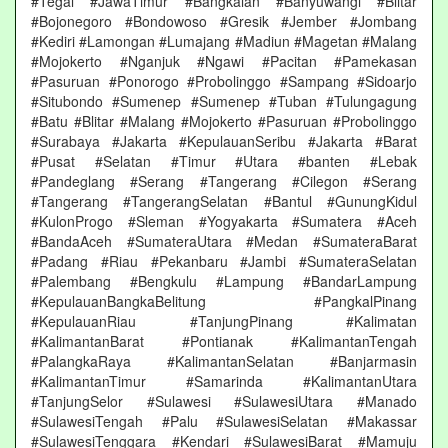
#Tegal #JawaTimur #Bangkalan #Banyuwangi #Blitar
#Bojonegoro #Bondowoso #Gresik #Jember #Jombang
#Kediri #Lamongan #Lumajang #Madiun #Magetan #Malang
#Mojokerto #Nganjuk #Ngawi #Pacitan #Pamekasan
#Pasuruan #Ponorogo #Probolinggo #Sampang #Sidoarjo
#Situbondo #Sumenep #Sumenep #Tuban #Tulungagung
#Batu #Blitar #Malang #Mojokerto #Pasuruan #Probolinggo
#Surabaya #Jakarta #KepulauanSeribu #Jakarta #Barat
#Pusat #Selatan #Timur #Utara #banten #Lebak
#Pandeglang #Serang #Tangerang #Cilegon #Serang
#Tangerang #TangerangSelatan #Bantul #GunungKidul
#KulonProgo #Sleman #Yogyakarta #Sumatera #Aceh
#BandaAceh #SumateraUtara #Medan #SumateraBarat
#Padang #Riau #Pekanbaru #Jambi #SumateraSelatan
#Palembang #Bengkulu #Lampung #BandarLampung
#KepulauanBangkaBelitung #PangkalPinang
#KepulauanRiau #TanjungPinang #Kalimatan
#KalimantanBarat #Pontianak #KalimantanTengah
#PalangkaRaya #KalimantanSelatan #Banjarmasin
#KalimantanTimur #Samarinda #KalimantanUtara
#TanjungSelor #Sulawesi #SulawesiUtara #Manado
#SulawesiTengah #Palu #SulawesiSelatan #Makassar
#SulawesiTenggara #Kendari #SulawesiBarat #Mamuju