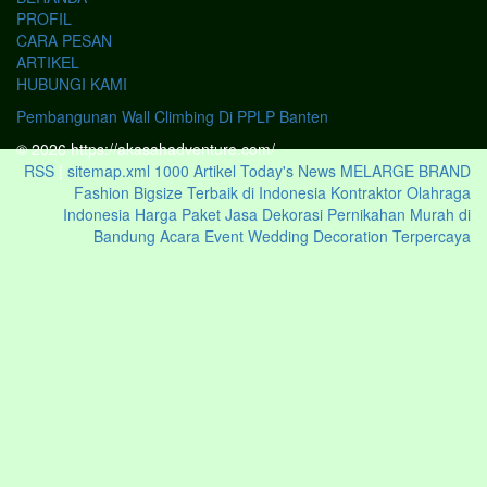
PROFIL
CARA PESAN
ARTIKEL
HUBUNGI KAMI
Pembangunan Wall Climbing Di PPLP Banten
© 2026 https://akasahadventure.com/
RSS
|
sitemap.xml
1000 Artikel
Today's News
MELARGE BRAND
Fashion Bigsize Terbaik di Indonesia
Kontraktor Olahraga
Indonesia
Harga Paket Jasa Dekorasi Pernikahan Murah di
Bandung Acara Event Wedding Decoration Terpercaya