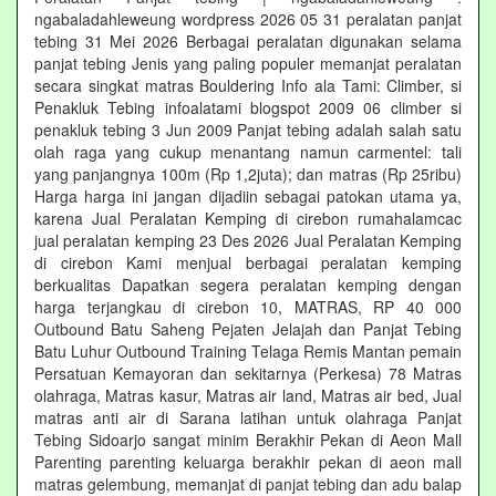
ngabaladahleweung wordpress 2026 05 31 peralatan panjat
tebing 31 Mei 2026 Berbagai peralatan digunakan selama
panjat tebing Jenis yang paling populer memanjat peralatan
secara singkat matras Bouldering Info ala Tami: Climber, si
Penakluk Tebing infoalatami blogspot 2009 06 climber si
penakluk tebing 3 Jun 2009 Panjat tebing adalah salah satu
olah raga yang cukup menantang namun carmentel: tali
yang panjangnya 100m (Rp 1,2juta); dan matras (Rp 25ribu)
Harga harga ini jangan dijadiin sebagai patokan utama ya,
karena Jual Peralatan Kemping di cirebon rumahalamcac
jual peralatan kemping 23 Des 2026 Jual Peralatan Kemping
di cirebon Kami menjual berbagai peralatan kemping
berkualitas Dapatkan segera peralatan kemping dengan
harga terjangkau di cirebon 10, MATRAS, RP 40 000
Outbound Batu Saheng Pejaten Jelajah dan Panjat Tebing
Batu Luhur Outbound Training Telaga Remis Mantan pemain
Persatuan Kemayoran dan sekitarnya (Perkesa) 78 Matras
olahraga, Matras kasur, Matras air land, Matras air bed, Jual
matras anti air di Sarana latihan untuk olahraga Panjat
Tebing Sidoarjo sangat minim Berakhir Pekan di Aeon Mall
Parenting parenting keluarga berakhir pekan di aeon mall
matras gelembung, memanjat di panjat tebing dan adu balap