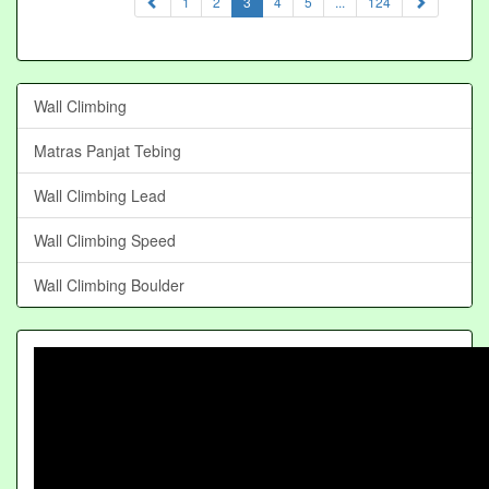
(current)
1
2
3
4
5
...
124
Wall Climbing
Matras Panjat Tebing
Wall Climbing Lead
Wall Climbing Speed
Wall Climbing Boulder