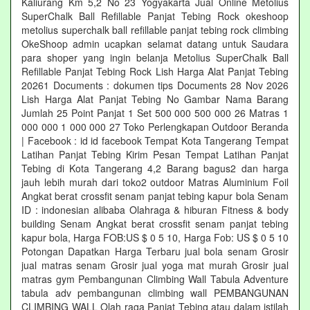
Kaliurang Km 5,2 No 23 Yogyakarta Jual Online Metolius
SuperChalk Ball Refillable Panjat Tebing Rock okeshoop
metolius superchalk ball refillable panjat tebing rock climbing
OkeShoop admin ucapkan selamat datang untuk Saudara
para shoper yang ingin belanja Metolius SuperChalk Ball
Refillable Panjat Tebing Rock Lish Harga Alat Panjat Tebing
20261 Documents : dokumen tips Documents 28 Nov 2026
Lish Harga Alat Panjat Tebing No Gambar Nama Barang
Jumlah 25 Point Panjat 1 Set 500 000 500 000 26 Matras 1
000 000 1 000 000 27 Toko Perlengkapan Outdoor Beranda
| Facebook : id id facebook Tempat Kota Tangerang Tempat
Latihan Panjat Tebing Kirim Pesan Tempat Latihan Panjat
Tebing di Kota Tangerang 4,2 Barang bagus2 dan harga
jauh lebih murah dari toko2 outdoor Matras Aluminium Foil
Angkat berat crossfit senam panjat tebing kapur bola Senam
ID : indonesian alibaba Olahraga & hiburan Fitness & body
building Senam Angkat berat crossfit senam panjat tebing
kapur bola, Harga FOB:US $ 0 5 10, Harga Fob: US $ 0 5 10
Potongan Dapatkan Harga Terbaru jual bola senam Grosir
jual matras senam Grosir jual yoga mat murah Grosir jual
matras gym Pembangunan Climbing Wall Tabula Adventure
tabula adv pembangunan climbing wall PEMBANGUNAN
CLIMBING WALL Olah raga Panjat Tebing atau dalam istilah