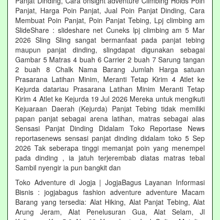
Panjat Dinding, Cara onsight adventure Climbing Holds Poin
Panjat, Harga Poin Panjat, Jual Poin Panjat Dinding, Cara
Membuat Poin Panjat, Poin Panjat Tebing, Lpj climbing am
SlideShare : slideshare net Cuneks lpj climbing am 5 Mar
2026 Sling Sling sangat bermanfaat pada panjat tebing
maupun panjat dinding, slingdapat digunakan sebagai
Gambar 5 Matras 4 buah 6 Carrier 2 buah 7 Sarung tangan
2 buah 8 Chalk Nama Barang Jumlah Harga satuan
Prasarana Latihan Minim, Meranti Tetap Kirim 4 Atlet ke
Kejurda datariau Prasarana Latihan Minim Meranti Tetap
Kirim 4 Atlet ke Kejurda 19 Jul 2026 Mereka untuk mengikuti
Kejuaraan Daerah (Kejurda) Panjat Tebing tidak memiliki
papan panjat sebagai arena latihan, matras sebagai alas
Sensasi Panjat Dinding Didalam Toko Reportase News
reportasenews sensasi panjat dinding didalam toko 5 Sep
2026 Tak seberapa tinggi memanjat poin yang menempel
pada dinding , ia jatuh terjerembab diatas matras tebal
Sambil nyengir ia pun bangkit dan
Toko Adventure di Jogja | JogjaBagus Layanan Informasi
Bisnis : jogjabagus fashion adventure adventure Macam
Barang yang tersedia: Alat Hiking, Alat Panjat Tebing, Alat
Arung Jeram, Alat Penelusuran Gua, Alat Selam, Jl