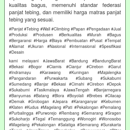
kualitas bagus, memenuhi standar federasi
panjat tebing, dan memiliki harga matras panjat
tebing yang sesuai.
#Panjat #Tebing #Wall #Climbing #Papan #Pengadaan #Jual
#Produksi #Produsen #Berkualitas #Murah #Bagus
#Bergaransi #Harga #Biaya #Pembuatan #Pusat #Tempat
#Alamat #Ukuran #Nasional #Internasional #Spesifikasi
#Desain
kami melayani #JawaBarat #Bandung #BandungBarat
#Bekasi #Bogor #Ciamis #Cianjur #Cirebon #Garut
#Indramayu #Karawang #Kuningan #Majalengka
#Pangandaran #Purwakarta #Subang #Sukabumi
#Sumedang #Banjar #Bekasi #Cimahi #Cirebon #Depok
#Sukabumi #Tasikmalaya #JawaTengah #Banjarnegara
#Banyumas #Batang #Blora #Boyolali #Brebes #Cilacap
#Demak #Grobogan #Jepara #Karanganyar #Kebumen
#Klaten #Kudus #Magelang #Pati #Pekalongan #Pemalang
#Purbalingga #Purworejo #Rembang #Semarang #Sragen
#Sukoharjo #Tegal #Temanggung #Wonogiri #Wonosobo
#Magelang #Pekalongan #Salatiga #Semarang #Surakarta