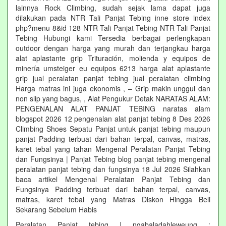
lainnya Rock Climbing, sudah sejak lama dapat juga
dilakukan pada NTR Tali Panjat Tebing inne store index
php?menu 8&id 128 NTR Tali Panjat Tebing NTR Tali Panjat
Tebing Hubungi kami Tersedia berbagai perlengkapan
outdoor dengan harga yang murah dan terjangkau harga
alat aplastante grip Trituración, molienda y equipos de
minería umsteiger eu equipos 6213 harga alat aplastante
grip jual peralatan panjat tebing jual peralatan climbing
Harga matras ini juga ekonomis , – Grip makin unggul dan
non slip yang bagus, , Alat Pengukur Detak NARATAS ALAM:
PENGENALAN ALAT PANJAT TEBING naratas alam
blogspot 2026 12 pengenalan alat panjat tebing 8 Des 2026
Climbing Shoes Sepatu Panjat untuk panjat tebing maupun
panjat Padding terbuat dari bahan terpal, canvas, matras,
karet tebal yang tahan Mengenal Peralatan Panjat Tebing
dan Fungsinya | Panjat Tebing blog panjat tebing mengenal
peralatan panjat tebing dan fungsinya 18 Jul 2026 Silahkan
baca artikel Mengenal Peralatan Panjat Tebing dan
Fungsinya Padding terbuat dari bahan terpal, canvas,
matras, karet tebal yang Matras Diskon Hingga Beli
Sekarang Sebelum Habis‎
Peralatan Panjat tebing | ngabaladahleweung :