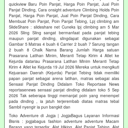
quickview Baru Poin Panjat, Harga Poin Panjat, Jual Poin
Panjat Dinding, Cara onsight adventure Climbing Holds Poin
Panjat, Harga Poin Panjat, Jual Poin Panjat Dinding, Cara
Membuat Poin Panjat, Poin Panjat Tebing, Lpj climbing am
SlideShare : slideshare net Cuneks lpj climbing am 5 Mar
2026 Sling Sling sangat bermanfaat pada panjat tebing
maupun panjat dinding, slingdapat digunakan sebagai
Gambar 5 Matras 4 buah 6 Carrier 2 buah 7 Sarung tangan
2 buah 8 Chalk Nama Barang Jumlah Harga satuan
Prasarana Latihan Minim, Meranti Tetap Kirim 4 Atlet ke
Kejurda datariau Prasarana Latihan Minim Meranti Tetap
Kirim 4 Atlet ke Kejurda 19 Jul 2026 Mereka untuk mengikuti
Kejuaraan Daerah (Kejurda) Panjat Tebing tidak memiliki
papan panjat sebagai arena latihan, matras sebagai alas
Sensasi Panjat Dinding Didalam Toko Reportase News
reportasenews sensasi panjat dinding didalam toko 5 Sep
2026 Tak seberapa tinggi memanjat poin yang menempel
pada dinding , ia jatuh terjerembab diatas matras tebal
Sambil nyengir ia pun bangkit dan
Toko Adventure di Jogja | JogjaBagus Layanan Informasi
Bisnis : jogjabagus fashion adventure adventure Macam
Barang yang tersedia: Alat Hiking, Alat Panjat Tebing, Alat