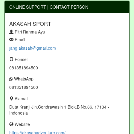
ONLINE SUPPORT | CONTACT PERSON
AKASAH SPORT
Fitri Rahma Ayu
Email
jang.akasah@gmail.com
Ponsel
081351894500
WhatsApp
081351894500
Alamat
Duta Kranji Jln.Cendrawasih 1 Blok.B No.66, 17134 -
Indonesia
Website
https://akasahadventure.com/