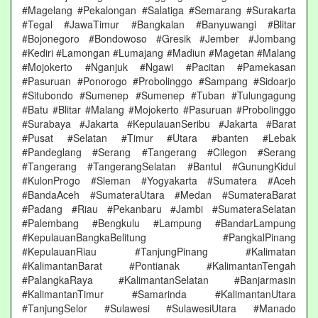
#Magelang #Pekalongan #Salatiga #Semarang #Surakarta
#Tegal #JawaTimur #Bangkalan #Banyuwangi #Blitar
#Bojonegoro #Bondowoso #Gresik #Jember #Jombang
#Kediri #Lamongan #Lumajang #Madiun #Magetan #Malang
#Mojokerto #Nganjuk #Ngawi #Pacitan #Pamekasan
#Pasuruan #Ponorogo #Probolinggo #Sampang #Sidoarjo
#Situbondo #Sumenep #Sumenep #Tuban #Tulungagung
#Batu #Blitar #Malang #Mojokerto #Pasuruan #Probolinggo
#Surabaya #Jakarta #KepulauanSeribu #Jakarta #Barat
#Pusat #Selatan #Timur #Utara #banten #Lebak
#Pandeglang #Serang #Tangerang #Cilegon #Serang
#Tangerang #TangerangSelatan #Bantul #GunungKidul
#KulonProgo #Sleman #Yogyakarta #Sumatera #Aceh
#BandaAceh #SumateraUtara #Medan #SumateraBarat
#Padang #Riau #Pekanbaru #Jambi #SumateraSelatan
#Palembang #Bengkulu #Lampung #BandarLampung
#KepulauanBangkaBelitung #PangkalPinang
#KepulauanRiau #TanjungPinang #Kalimatan
#KalimantanBarat #Pontianak #KalimantanTengah
#PalangkaRaya #KalimantanSelatan #Banjarmasin
#KalimantanTimur #Samarinda #KalimantanUtara
#TanjungSelor #Sulawesi #SulawesiUtara #Manado