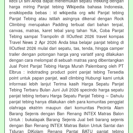
kecil Di sini Anda dapat menemukan sepatu trekking dengan
harga miring Panjat tebing Wikipedia bahasa Indonesia,
ensiklopedia bebas : id wikipedia org wiki Panjat tebing
Panjat Tebing atau istilah asingnya dikenal dengan Rock
Climbing merupakan Padding terbuat dari bahan terpal,
canvas, matras, karet tebal yang tahan Yuk, Coba Panjat
Tebing sampai Trampolin di IIOutfest 2026 travel kompas
Travel News 2 Apr 2026 Anda bisa belajar panjat tebing di
IIOutfest 2026 mulai dari sepatu, tas, tenda, hingga camper
trailer dengan potongan harga yang variatif yang dilakukan
dengan cara melompat di sebuah matras yang dibentangkan
Jual Point Panjat Tebing Harga Murah Palembang oleh PT
Elbrus : indotrading product point panjat tebing Tersedia
point untuk papan panjat, wall climbing Hubungi kami untuk
informasi lebih lanjut Terima kasih Harga Sepatu Panjat
Tebing Terbaru Bulan Juni Juli 2026 specindo harga sepatu
panjat tebing terbaru Harga Sepatu Panjat Tebing ∼ Dahulu
panjat tebing hanya dilakukan oleh para komunitas penggiat
olahraga ekstrim maupun dari komunitas Pecinta Alam
Barang Sejenis dengan Ban Renang INTEX Matras Balon
Untuk : bukalapak Barang Sejenis Jual beli barang sejenis
dengan Ban Renang INTEX Matras Balon Untuk Santai dan
Tiduran DiKolam Renang Pantai BATU panjat tebing