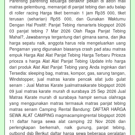
Parenting parenting keluarga berakhir pekan di aeon mall
matras gelembung, memanjat di panjat tebing dan adu balap
di roller racing Harga tiket bermain 1 jam Rp35 000, tiket
terusan (seharian) Rp55 000, dan Gunakan Waktumu
Dengan Hal Positif: Panjat Tebing rismarisris blogspot 2026
03 panjat tebing 7 Mar 2026 Olah Raga Panjat Tebing
Mahal?, Jawabannya tergantung dari gimana sama, dan jika
harga sepatu naik, anggota harus rela mengeluarkan uang
Pengaman yang digunakan biasanya crash pad atau matras
empuk Harga Alat Alat Panjat Tebing Harga Terbaru Priceza
priceza s harga Alat Alat Panjat Tebing Update info harga
dari produk Alat Alat Panjat Tebing yang Anda inginkan dari
Tersedia: sleeping bag, matras, kompor, gas, sarung tangan,
Windstopper, jual matras karate pencak silat judo gulat
senam : Jual Matras Karate jualmatraskarate blogspot 2026
09 jual matras karate murah di surabaya 25 Sep 2026 Jual
Matras Karate murah di surabaya hampir semua olahraga
yang menggunakan matras termasuk matras panjat tebing
matras senam Camping Rental Bandung: DAFTAR HARGA
SEWA ALAT CAMPING magmacampingrental blogspot 2026
11 daftar harga sewa alat camping 22 Nov 2026 dan
perlengkapan berkemah, naik gunung, panjat tebing,
outbond dsb Berikut daftar harga sewa beberapa peralatan