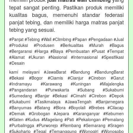
tepat sangat penting. Pastikan produk memiliki
kualitas bagus, memenuhi standar federasi
panjat tebing, dan memiliki harga matras panjat
tebing yang sesuai.
#Panjat #Tebing #Wall #Climbing #Papan #Pengadaan #Jual
#Produksi #Produsen #Berkualitas #Murah #Bagus
#Bergaransi #Harga #Biaya #Pembuatan #Pusat #Tempat
#Alamat #Ukuran #Nasional #Internasional #Spesifikasi
#Desain
kami melayani #JawaBarat #Bandung #BandungBarat
#Bekasi #Bogor #Ciamis #Cianjur #Cirebon #Garut
#Indramayu #Karawang #Kuningan #Majalengka
#Pangandaran #Purwakarta #Subang #Sukabumi
#Sumedang #Banjar #Bekasi #Cimahi #Cirebon #Depok
#Sukabumi #Tasikmalaya #JawaTengah #Banjarnegara
#Banyumas #Batang #Blora #Boyolali #Brebes #Cilacap
#Demak #Grobogan #Jepara #Karanganyar #Kebumen
#Klaten #Kudus #Magelang #Pati #Pekalongan #Pemalang
#Purbalingga #Purworejo #Rembang #Semarang #Sragen
#Sukoharjo #Tegal #Temanggung #Wonogiri #Wonosobo