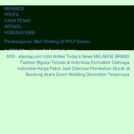
BERANDA
PROFIL
CARA PESAN
ARTIKEL
HUBUNGI KAMI
Pembangunan Wall Climbing Di PPLP Banten
© 2026 https://akasahadventure.com/
RSS
|
sitemap.xml
1000 Artikel
Today's News
MELARGE BRAND
Fashion Bigsize Terbaik di Indonesia
Kontraktor Olahraga
Indonesia
Harga Paket Jasa Dekorasi Pernikahan Murah di
Bandung Acara Event Wedding Decoration Terpercaya