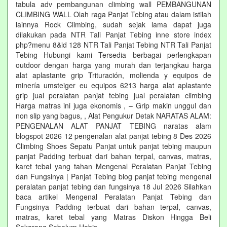
tabula adv pembangunan climbing wall PEMBANGUNAN
CLIMBING WALL Olah raga Panjat Tebing atau dalam istilah
lainnya Rock Climbing, sudah sejak lama dapat juga
dilakukan pada NTR Tali Panjat Tebing inne store index
php?menu 8&id 128 NTR Tali Panjat Tebing NTR Tali Panjat
Tebing Hubungi kami Tersedia berbagai perlengkapan
outdoor dengan harga yang murah dan terjangkau harga
alat aplastante grip Trituración, molienda y equipos de
minería umsteiger eu equipos 6213 harga alat aplastante
grip jual peralatan panjat tebing jual peralatan climbing
Harga matras ini juga ekonomis , – Grip makin unggul dan
non slip yang bagus, , Alat Pengukur Detak NARATAS ALAM:
PENGENALAN ALAT PANJAT TEBING naratas alam
blogspot 2026 12 pengenalan alat panjat tebing 8 Des 2026
Climbing Shoes Sepatu Panjat untuk panjat tebing maupun
panjat Padding terbuat dari bahan terpal, canvas, matras,
karet tebal yang tahan Mengenal Peralatan Panjat Tebing
dan Fungsinya | Panjat Tebing blog panjat tebing mengenal
peralatan panjat tebing dan fungsinya 18 Jul 2026 Silahkan
baca artikel Mengenal Peralatan Panjat Tebing dan
Fungsinya Padding terbuat dari bahan terpal, canvas,
matras, karet tebal yang Matras Diskon Hingga Beli