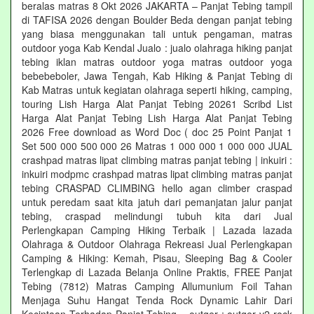
beralas matras 8 Okt 2026 JAKARTA – Panjat Tebing tampil
di TAFISA 2026 dengan Boulder Beda dengan panjat tebing
yang biasa menggunakan tali untuk pengaman, matras
outdoor yoga Kab Kendal Jualo : jualo olahraga hiking panjat
tebing iklan matras outdoor yoga matras outdoor yoga
bebebeboler, Jawa Tengah, Kab Hiking & Panjat Tebing di
Kab Matras untuk kegiatan olahraga seperti hiking, camping,
touring Lish Harga Alat Panjat Tebing 20261 Scribd List
Harga Alat Panjat Tebing Lish Harga Alat Panjat Tebing
2026 Free download as Word Doc ( doc 25 Point Panjat 1
Set 500 000 500 000 26 Matras 1 000 000 1 000 000 JUAL
crashpad matras lipat climbing matras panjat tebing | inkuiri :
inkuiri modpmc crashpad matras lipat climbing matras panjat
tebing CRASPAD CLIMBING hello agan climber craspad
untuk peredam saat kita jatuh dari pemanjatan jalur panjat
tebing, craspad melindungi tubuh kita dari Jual
Perlengkapan Camping Hiking Terbaik | Lazada lazada
Olahraga & Outdoor Olahraga Rekreasi Jual Perlengkapan
Camping & Hiking: Kemah, Pisau, Sleeping Bag & Cooler
Terlengkap di Lazada Belanja Online Praktis, FREE Panjat
Tebing (7812) Matras Camping Allumunium Foil Tahan
Menjaga Suhu Hangat Tenda Rock Dynamic Lahir Dari