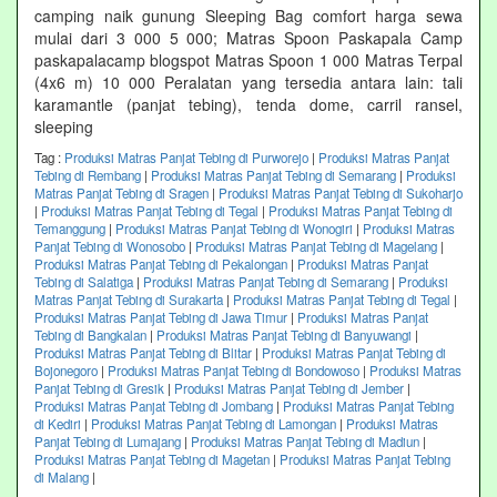
camping naik gunung Sleeping Bag comfort harga sewa
mulai dari 3 000 5 000; Matras Spoon Paskapala Camp
paskapalacamp blogspot Matras Spoon 1 000 Matras Terpal
(4x6 m) 10 000 Peralatan yang tersedia antara lain: tali
karamantle (panjat tebing), tenda dome, carril ransel,
sleeping
Tag :
Produksi Matras Panjat Tebing di Purworejo
|
Produksi Matras Panjat
Tebing di Rembang
|
Produksi Matras Panjat Tebing di Semarang
|
Produksi
Matras Panjat Tebing di Sragen
|
Produksi Matras Panjat Tebing di Sukoharjo
|
Produksi Matras Panjat Tebing di Tegal
|
Produksi Matras Panjat Tebing di
Temanggung
|
Produksi Matras Panjat Tebing di Wonogiri
|
Produksi Matras
Panjat Tebing di Wonosobo
|
Produksi Matras Panjat Tebing di Magelang
|
Produksi Matras Panjat Tebing di Pekalongan
|
Produksi Matras Panjat
Tebing di Salatiga
|
Produksi Matras Panjat Tebing di Semarang
|
Produksi
Matras Panjat Tebing di Surakarta
|
Produksi Matras Panjat Tebing di Tegal
|
Produksi Matras Panjat Tebing di Jawa Timur
|
Produksi Matras Panjat
Tebing di Bangkalan
|
Produksi Matras Panjat Tebing di Banyuwangi
|
Produksi Matras Panjat Tebing di Blitar
|
Produksi Matras Panjat Tebing di
Bojonegoro
|
Produksi Matras Panjat Tebing di Bondowoso
|
Produksi Matras
Panjat Tebing di Gresik
|
Produksi Matras Panjat Tebing di Jember
|
Produksi Matras Panjat Tebing di Jombang
|
Produksi Matras Panjat Tebing
di Kediri
|
Produksi Matras Panjat Tebing di Lamongan
|
Produksi Matras
Panjat Tebing di Lumajang
|
Produksi Matras Panjat Tebing di Madiun
|
Produksi Matras Panjat Tebing di Magetan
|
Produksi Matras Panjat Tebing
di Malang
|