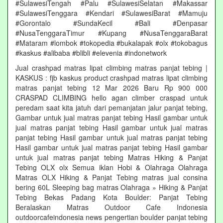
#SulawesiTengah #Palu #SulawesiSelatan #Makassar
#SulawesiTenggara #Kendari #SulawesiBarat #Mamuju
#Gorontalo #SundaKecil #Bali #Denpasar
#NusaTenggaraTimur #Kupang #NusaTenggaraBarat
#Mataram #lombok #tokopedia #bukalapak #olx #tokobagus
#kaskus #alibaba #blibli #elevenia #indonetwork
Jual crashpad matras lipat climbing matras panjat tebing |
KASKUS : fjb kaskus product crashpad matras lipat climbing
matras panjat tebing 12 Mar 2026 Baru Rp 900 000
CRASPAD CLIMBING hello agan climber craspad untuk
peredam saat kita jatuh dari pemanjatan jalur panjat tebing,
Gambar untuk jual matras panjat tebing Hasil gambar untuk
jual matras panjat tebing Hasil gambar untuk jual matras
panjat tebing Hasil gambar untuk jual matras panjat tebing
Hasil gambar untuk jual matras panjat tebing Hasil gambar
untuk jual matras panjat tebing Matras Hiking & Panjat
Tebing OLX olx Semua iklan Hobi & Olahraga Olahraga
Matras OLX Hiking & Panjat Tebing matras jual consina
bering 60L Sleeping bag matras Olahraga » Hiking & Panjat
Tebing Bekas Padang Kota Boulder: Panjat Tebing
Beralaskan Matras Outdoor Cafe Indonesia
outdoorcafeindonesia news pengertian boulder panjat tebing