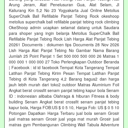
Arung Jeram, Alat Penelusuran Gua, Alat Selam, Jl
Kaliurang Km 5,2 No 23 Yogyakarta Jual Online Metolius
SuperChalk Ball Refillable Panjat Tebing Rock okeshoop
metolius superchalk ball refillable panjat tebing rock climbing
OkeShoop admin ucapkan selamat datang untuk Saudara
para shoper yang ingin belanja Metolius SuperChalk Ball
Refillable Panjat Tebing Rock Lish Harga Alat Panjat Tebing
20261 Documents : dokumen tips Documents 28 Nov 2026
Lish Harga Alat Panjat Tebing No Gambar Nama Barang
Jumlah 25 Point Panjat 1 Set 500 000 500 000 26 Matras 1
000 000 1 000 000 27 Toko Perlengkapan Outdoor Beranda
| Facebook : id id facebook Tempat Kota Tangerang Tempat
Latihan Panjat Tebing Kirim Pesan Tempat Latihan Panjat
Tebing di Kota Tangerang 4,2 Barang bagus2 dan harga
jauh lebih murah dari toko2 outdoor Matras Aluminium Foil
Angkat berat crossfit senam panjat tebing kapur bola Senam
ID : indonesian alibaba Olahraga & hiburan Fitness & body
building Senam Angkat berat crossfit senam panjat tebing
kapur bola, Harga FOB:US $ 0 5 10, Harga Fob: US $ 0 5 10
Potongan Dapatkan Harga Terbaru jual bola senam Grosir
jual matras senam Grosir jual yoga mat murah Grosir jual
matras gym Pembangunan Climbing Wall Tabula Adventure