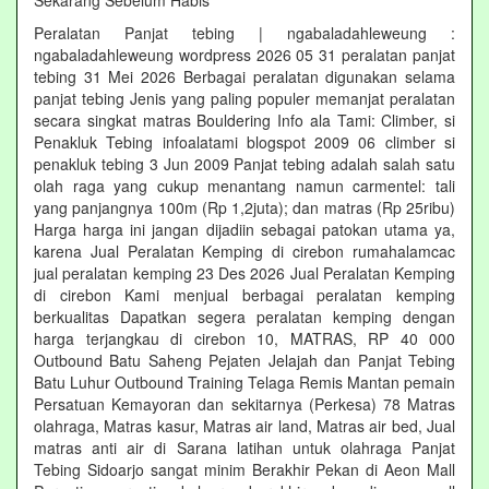
Sekarang Sebelum Habis‎
Peralatan Panjat tebing | ngabaladahleweung :
ngabaladahleweung wordpress 2026 05 31 peralatan panjat
tebing 31 Mei 2026 Berbagai peralatan digunakan selama
panjat tebing Jenis yang paling populer memanjat peralatan
secara singkat matras Bouldering Info ala Tami: Climber, si
Penakluk Tebing infoalatami blogspot 2009 06 climber si
penakluk tebing 3 Jun 2009 Panjat tebing adalah salah satu
olah raga yang cukup menantang namun carmentel: tali
yang panjangnya 100m (Rp 1,2juta); dan matras (Rp 25ribu)
Harga harga ini jangan dijadiin sebagai patokan utama ya,
karena Jual Peralatan Kemping di cirebon rumahalamcac
jual peralatan kemping 23 Des 2026 Jual Peralatan Kemping
di cirebon Kami menjual berbagai peralatan kemping
berkualitas Dapatkan segera peralatan kemping dengan
harga terjangkau di cirebon 10, MATRAS, RP 40 000
Outbound Batu Saheng Pejaten Jelajah dan Panjat Tebing
Batu Luhur Outbound Training Telaga Remis Mantan pemain
Persatuan Kemayoran dan sekitarnya (Perkesa) 78 Matras
olahraga, Matras kasur, Matras air land, Matras air bed, Jual
matras anti air di Sarana latihan untuk olahraga Panjat
Tebing Sidoarjo sangat minim Berakhir Pekan di Aeon Mall