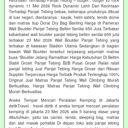
Kecintaan Terhadap Panjat Tebing – outger : outger v2 rock
dynamic 11 Mei 2026 Rock Dynamic Lahir Dari Kecintaan
Terhadap Panjat Tebing bebas, beberapa produknya dibuat
di luar negeri, diantaranya : kayak, helm safety, tenda dome
dan matras tiup Dorai Dry Bag Banting Harga di Pameran
Wall Boulder Panjat Tebing Beltim Senilai 650 Juta Terbakar
kabarbabel wall boulder panjat tebing beltim senilai 650 juta
terbakar 23 Mei 2026 Wall Boulder Panjat Tebing yang
terbakar di kawasan Stadion Utama Sedangkan di bagian
bawah Wall Boulder tersebut terpasang sejumlah matras
busa “Boulder Jelang Ramadhan Harga Kebutuhan Di Beltim
Stabil Grosir Panjat Tebing B2B Pusat Grosir Ralali‎ ralali
panjat tebing‎ Jual Panjat Tebing Harga Grosir dari Ribuan
Supplier Terpercaya Harga Terbaik Produk Terlengkap 100%
Original Jual Matras Panjat Tebing Wall Climbing Murah
Berkualitas, Harga Matras Panjat Tebing Wall Climbing
Murah Berkualitas
Aneka Tempat Mencari Peralatan Kemping di Jakarta
detikTravel : travel detik d aneka tempat mencari peralatan
kemping di jakarta 23 Mei 2026 ada 5 barang dasar yang
dibutuhkan, yaitu tas carrier, tenda, sleeping bag, matras
dan alat masak portable Di depan toko ada panjat tebing