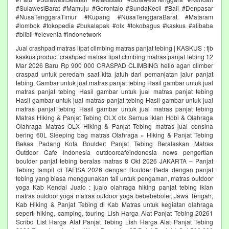
#SulawesiBarat #Mamuju #Gorontalo #SundaKecil #Bali #Denpasar
#NusaTenggaraTimur #Kupang #NusaTenggaraBarat #Mataram
#lombok #tokopedia #bukalapak #olx #tokobagus #kaskus #alibaba
#blibli #elevenia #indonetwork
Jual crashpad matras lipat climbing matras panjat tebing | KASKUS : fjb
kaskus product crashpad matras lipat climbing matras panjat tebing 12
Mar 2026 Baru Rp 900 000 CRASPAD CLIMBING hello agan climber
craspad untuk peredam saat kita jatuh dari pemanjatan jalur panjat
tebing, Gambar untuk jual matras panjat tebing Hasil gambar untuk jual
matras panjat tebing Hasil gambar untuk jual matras panjat tebing
Hasil gambar untuk jual matras panjat tebing Hasil gambar untuk jual
matras panjat tebing Hasil gambar untuk jual matras panjat tebing
Matras Hiking & Panjat Tebing OLX olx Semua iklan Hobi & Olahraga
Olahraga Matras OLX Hiking & Panjat Tebing matras jual consina
bering 60L Sleeping bag matras Olahraga » Hiking & Panjat Tebing
Bekas Padang Kota Boulder: Panjat Tebing Beralaskan Matras
Outdoor Cafe Indonesia outdoorcafeindonesia news pengertian
boulder panjat tebing beralas matras 8 Okt 2026 JAKARTA – Panjat
Tebing tampil di TAFISA 2026 dengan Boulder Beda dengan panjat
tebing yang biasa menggunakan tali untuk pengaman, matras outdoor
yoga Kab Kendal Jualo : jualo olahraga hiking panjat tebing iklan
matras outdoor yoga matras outdoor yoga bebebeboler, Jawa Tengah,
Kab Hiking & Panjat Tebing di Kab Matras untuk kegiatan olahraga
seperti hiking, camping, touring Lish Harga Alat Panjat Tebing 20261
Scribd List Harga Alat Panjat Tebing Lish Harga Alat Panjat Tebing