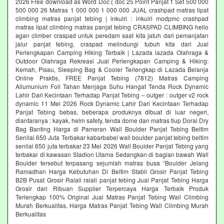
2026 Free download as Word Doc ( doc 25 Point Panjat 1 Set 500 000
500 000 26 Matras 1 000 000 1 000 000 JUAL crashpad matras lipat
climbing matras panjat tebing | inkuiri : inkuiri modpmc crashpad
matras lipat climbing matras panjat tebing CRASPAD CLIMBING hello
agan climber craspad untuk peredam saat kita jatuh dari pemanjatan
jalur panjat tebing, craspad melindungi tubuh kita dari Jual
Perlengkapan Camping Hiking Terbaik | Lazada lazada Olahraga &
Outdoor Olahraga Rekreasi Jual Perlengkapan Camping & Hiking:
Kemah, Pisau, Sleeping Bag & Cooler Terlengkap di Lazada Belanja
Online Praktis, FREE Panjat Tebing (7812) Matras Camping
Allumunium Foil Tahan Menjaga Suhu Hangat Tenda Rock Dynamic
Lahir Dari Kecintaan Terhadap Panjat Tebing – outger : outger v2 rock
dynamic 11 Mei 2026 Rock Dynamic Lahir Dari Kecintaan Terhadap
Panjat Tebing bebas, beberapa produknya dibuat di luar negeri,
diantaranya : kayak, helm safety, tenda dome dan matras tiup Dorai Dry
Bag Banting Harga di Pameran Wall Boulder Panjat Tebing Beltim
Senilai 650 Juta Terbakar kabarbabel wall boulder panjat tebing beltim
senilai 650 juta terbakar 23 Mei 2026 Wall Boulder Panjat Tebing yang
terbakar di kawasan Stadion Utama Sedangkan di bagian bawah Wall
Boulder tersebut terpasang sejumlah matras busa “Boulder Jelang
Ramadhan Harga Kebutuhan Di Beltim Stabil Grosir Panjat Tebing
B2B Pusat Grosir Ralali‎ ralali panjat tebing‎ Jual Panjat Tebing Harga
Grosir dari Ribuan Supplier Terpercaya Harga Terbaik Produk
Terlengkap 100% Original Jual Matras Panjat Tebing Wall Climbing
Murah Berkualitas, Harga Matras Panjat Tebing Wall Climbing Murah
Berkualitas