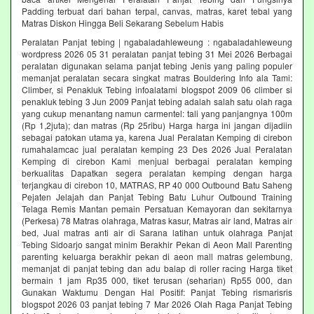
Padding terbuat dari bahan terpal, canvas, matras, karet tebal yang
Matras Diskon Hingga Beli Sekarang Sebelum Habis‎
Peralatan Panjat tebing | ngabaladahleweung : ngabaladahleweung
wordpress 2026 05 31 peralatan panjat tebing 31 Mei 2026 Berbagai
peralatan digunakan selama panjat tebing Jenis yang paling populer
memanjat peralatan secara singkat matras Bouldering Info ala Tami:
Climber, si Penakluk Tebing infoalatami blogspot 2009 06 climber si
penakluk tebing 3 Jun 2009 Panjat tebing adalah salah satu olah raga
yang cukup menantang namun carmentel: tali yang panjangnya 100m
(Rp 1,2juta); dan matras (Rp 25ribu) Harga harga ini jangan dijadiin
sebagai patokan utama ya, karena Jual Peralatan Kemping di cirebon
rumahalamcac jual peralatan kemping 23 Des 2026 Jual Peralatan
Kemping di cirebon Kami menjual berbagai peralatan kemping
berkualitas Dapatkan segera peralatan kemping dengan harga
terjangkau di cirebon 10, MATRAS, RP 40 000 Outbound Batu Saheng
Pejaten Jelajah dan Panjat Tebing Batu Luhur Outbound Training
Telaga Remis Mantan pemain Persatuan Kemayoran dan sekitarnya
(Perkesa) 78 Matras olahraga, Matras kasur, Matras air land, Matras air
bed, Jual matras anti air di Sarana latihan untuk olahraga Panjat
Tebing Sidoarjo sangat minim Berakhir Pekan di Aeon Mall Parenting
parenting keluarga berakhir pekan di aeon mall matras gelembung,
memanjat di panjat tebing dan adu balap di roller racing Harga tiket
bermain 1 jam Rp35 000, tiket terusan (seharian) Rp55 000, dan
Gunakan Waktumu Dengan Hal Positif: Panjat Tebing rismarisris
blogspot 2026 03 panjat tebing 7 Mar 2026 Olah Raga Panjat Tebing