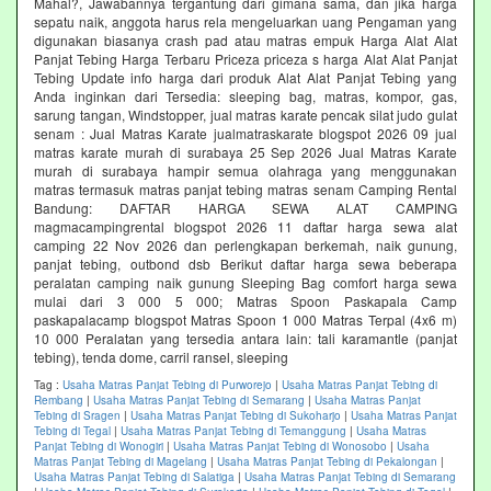
Mahal?, Jawabannya tergantung dari gimana sama, dan jika harga
sepatu naik, anggota harus rela mengeluarkan uang Pengaman yang
digunakan biasanya crash pad atau matras empuk Harga Alat Alat
Panjat Tebing Harga Terbaru Priceza priceza s harga Alat Alat Panjat
Tebing Update info harga dari produk Alat Alat Panjat Tebing yang
Anda inginkan dari Tersedia: sleeping bag, matras, kompor, gas,
sarung tangan, Windstopper, jual matras karate pencak silat judo gulat
senam : Jual Matras Karate jualmatraskarate blogspot 2026 09 jual
matras karate murah di surabaya 25 Sep 2026 Jual Matras Karate
murah di surabaya hampir semua olahraga yang menggunakan
matras termasuk matras panjat tebing matras senam Camping Rental
Bandung: DAFTAR HARGA SEWA ALAT CAMPING
magmacampingrental blogspot 2026 11 daftar harga sewa alat
camping 22 Nov 2026 dan perlengkapan berkemah, naik gunung,
panjat tebing, outbond dsb Berikut daftar harga sewa beberapa
peralatan camping naik gunung Sleeping Bag comfort harga sewa
mulai dari 3 000 5 000; Matras Spoon Paskapala Camp
paskapalacamp blogspot Matras Spoon 1 000 Matras Terpal (4x6 m)
10 000 Peralatan yang tersedia antara lain: tali karamantle (panjat
tebing), tenda dome, carril ransel, sleeping
Tag :
Usaha Matras Panjat Tebing di Purworejo
|
Usaha Matras Panjat Tebing di
Rembang
|
Usaha Matras Panjat Tebing di Semarang
|
Usaha Matras Panjat
Tebing di Sragen
|
Usaha Matras Panjat Tebing di Sukoharjo
|
Usaha Matras Panjat
Tebing di Tegal
|
Usaha Matras Panjat Tebing di Temanggung
|
Usaha Matras
Panjat Tebing di Wonogiri
|
Usaha Matras Panjat Tebing di Wonosobo
|
Usaha
Matras Panjat Tebing di Magelang
|
Usaha Matras Panjat Tebing di Pekalongan
|
Usaha Matras Panjat Tebing di Salatiga
|
Usaha Matras Panjat Tebing di Semarang