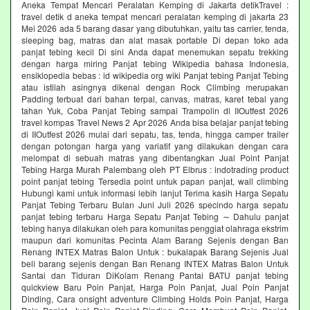
Aneka Tempat Mencari Peralatan Kemping di Jakarta detikTravel :
travel detik d aneka tempat mencari peralatan kemping di jakarta 23
Mei 2026 ada 5 barang dasar yang dibutuhkan, yaitu tas carrier, tenda,
sleeping bag, matras dan alat masak portable Di depan toko ada
panjat tebing kecil Di sini Anda dapat menemukan sepatu trekking
dengan harga miring Panjat tebing Wikipedia bahasa Indonesia,
ensiklopedia bebas : id wikipedia org wiki Panjat tebing Panjat Tebing
atau istilah asingnya dikenal dengan Rock Climbing merupakan
Padding terbuat dari bahan terpal, canvas, matras, karet tebal yang
tahan Yuk, Coba Panjat Tebing sampai Trampolin di IIOutfest 2026
travel kompas Travel News 2 Apr 2026 Anda bisa belajar panjat tebing
di IIOutfest 2026 mulai dari sepatu, tas, tenda, hingga camper trailer
dengan potongan harga yang variatif yang dilakukan dengan cara
melompat di sebuah matras yang dibentangkan Jual Point Panjat
Tebing Harga Murah Palembang oleh PT Elbrus : indotrading product
point panjat tebing Tersedia point untuk papan panjat, wall climbing
Hubungi kami untuk informasi lebih lanjut Terima kasih Harga Sepatu
Panjat Tebing Terbaru Bulan Juni Juli 2026 specindo harga sepatu
panjat tebing terbaru Harga Sepatu Panjat Tebing ∼ Dahulu panjat
tebing hanya dilakukan oleh para komunitas penggiat olahraga ekstrim
maupun dari komunitas Pecinta Alam Barang Sejenis dengan Ban
Renang INTEX Matras Balon Untuk : bukalapak Barang Sejenis Jual
beli barang sejenis dengan Ban Renang INTEX Matras Balon Untuk
Santai dan Tiduran DiKolam Renang Pantai BATU panjat tebing
quickview Baru Poin Panjat, Harga Poin Panjat, Jual Poin Panjat
Dinding, Cara onsight adventure Climbing Holds Poin Panjat, Harga