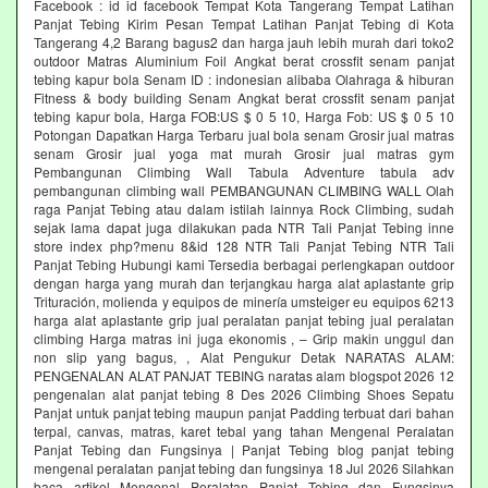
Facebook : id id facebook Tempat Kota Tangerang Tempat Latihan
Panjat Tebing Kirim Pesan Tempat Latihan Panjat Tebing di Kota
Tangerang 4,2 Barang bagus2 dan harga jauh lebih murah dari toko2
outdoor Matras Aluminium Foil Angkat berat crossfit senam panjat
tebing kapur bola Senam ID : indonesian alibaba Olahraga & hiburan
Fitness & body building Senam Angkat berat crossfit senam panjat
tebing kapur bola, Harga FOB:US $ 0 5 10, Harga Fob: US $ 0 5 10
Potongan Dapatkan Harga Terbaru jual bola senam Grosir jual matras
senam Grosir jual yoga mat murah Grosir jual matras gym
Pembangunan Climbing Wall Tabula Adventure tabula adv
pembangunan climbing wall PEMBANGUNAN CLIMBING WALL Olah
raga Panjat Tebing atau dalam istilah lainnya Rock Climbing, sudah
sejak lama dapat juga dilakukan pada NTR Tali Panjat Tebing inne
store index php?menu 8&id 128 NTR Tali Panjat Tebing NTR Tali
Panjat Tebing Hubungi kami Tersedia berbagai perlengkapan outdoor
dengan harga yang murah dan terjangkau harga alat aplastante grip
Trituración, molienda y equipos de minería umsteiger eu equipos 6213
harga alat aplastante grip jual peralatan panjat tebing jual peralatan
climbing Harga matras ini juga ekonomis , – Grip makin unggul dan
non slip yang bagus, , Alat Pengukur Detak NARATAS ALAM:
PENGENALAN ALAT PANJAT TEBING naratas alam blogspot 2026 12
pengenalan alat panjat tebing 8 Des 2026 Climbing Shoes Sepatu
Panjat untuk panjat tebing maupun panjat Padding terbuat dari bahan
terpal, canvas, matras, karet tebal yang tahan Mengenal Peralatan
Panjat Tebing dan Fungsinya | Panjat Tebing blog panjat tebing
mengenal peralatan panjat tebing dan fungsinya 18 Jul 2026 Silahkan
baca artikel Mengenal Peralatan Panjat Tebing dan Fungsinya