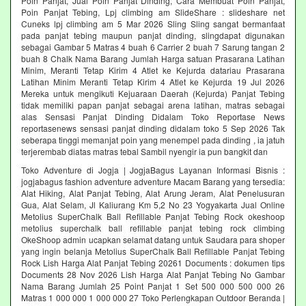
Poin Panjat, Jual Poin Panjat Dinding, Cara Membuat Poin Panjat,
Poin Panjat Tebing, Lpj climbing am SlideShare : slideshare net
Cuneks lpj climbing am 5 Mar 2026 Sling Sling sangat bermanfaat
pada panjat tebing maupun panjat dinding, slingdapat digunakan
sebagai Gambar 5 Matras 4 buah 6 Carrier 2 buah 7 Sarung tangan 2
buah 8 Chalk Nama Barang Jumlah Harga satuan Prasarana Latihan
Minim, Meranti Tetap Kirim 4 Atlet ke Kejurda datariau Prasarana
Latihan Minim Meranti Tetap Kirim 4 Atlet ke Kejurda 19 Jul 2026
Mereka untuk mengikuti Kejuaraan Daerah (Kejurda) Panjat Tebing
tidak memiliki papan panjat sebagai arena latihan, matras sebagai
alas Sensasi Panjat Dinding Didalam Toko Reportase News
reportasenews sensasi panjat dinding didalam toko 5 Sep 2026 Tak
seberapa tinggi memanjat poin yang menempel pada dinding , ia jatuh
terjerembab diatas matras tebal Sambil nyengir ia pun bangkit dan
Toko Adventure di Jogja | JogjaBagus Layanan Informasi Bisnis :
jogjabagus fashion adventure adventure Macam Barang yang tersedia:
Alat Hiking, Alat Panjat Tebing, Alat Arung Jeram, Alat Penelusuran
Gua, Alat Selam, Jl Kaliurang Km 5,2 No 23 Yogyakarta Jual Online
Metolius SuperChalk Ball Refillable Panjat Tebing Rock okeshoop
metolius superchalk ball refillable panjat tebing rock climbing
OkeShoop admin ucapkan selamat datang untuk Saudara para shoper
yang ingin belanja Metolius SuperChalk Ball Refillable Panjat Tebing
Rock Lish Harga Alat Panjat Tebing 20261 Documents : dokumen tips
Documents 28 Nov 2026 Lish Harga Alat Panjat Tebing No Gambar
Nama Barang Jumlah 25 Point Panjat 1 Set 500 000 500 000 26
Matras 1 000 000 1 000 000 27 Toko Perlengkapan Outdoor Beranda |