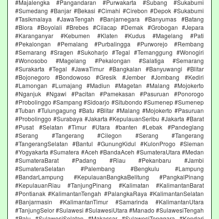
#Majalengka #Pangandaran #Purwakarta #Subang #Sukabumi
#Sumedang #Banjar #Bekasi #Cimahi #Cirebon #Depok #Sukabumi
#Tasikmalaya #JawaTengah #Banjarnegara #Banyumas #Batang
#Blora #Boyolali #Brebes #Cilacap #Demak #Grobogan #Jepara
#Karanganyar #Kebumen #Klaten #Kudus #Magelang #Pati
#Pekalongan #Pemalang #Purbalingga #Purworejo #Rembang
#Semarang #Sragen #Sukoharjo #Tegal #Temanggung #Wonogiri
#Wonosobo #Magelang #Pekalongan #Salatiga #Semarang
#Surakarta #Tegal #JawaTimur #Bangkalan #Banyuwangi #Blitar
#Bojonegoro #Bondowoso #Gresik #Jember #Jombang #Kediri
#Lamongan #Lumajang #Madiun #Magetan #Malang #Mojokerto
#Nganjuk #Ngawi #Pacitan #Pamekasan #Pasuruan #Ponorogo
#Probolinggo #Sampang #Sidoarjo #Situbondo #Sumenep #Sumenep
#Tuban #Tulungagung #Batu #Blitar #Malang #Mojokerto #Pasuruan
#Probolinggo #Surabaya #Jakarta #KepulauanSeribu #Jakarta #Barat
#Pusat #Selatan #Timur #Utara #banten #Lebak #Pandeglang
#Serang #Tangerang #Cilegon #Serang #Tangerang
#TangerangSelatan #Bantul #GunungKidul #KulonProgo #Sleman
#Yogyakarta #Sumatera #Aceh #BandaAceh #SumateraUtara #Medan
#SumateraBarat #Padang #Riau #Pekanbaru #Jambi
#SumateraSelatan #Palembang #Bengkulu #Lampung
#BandarLampung #KepulauanBangkaBelitung #PangkalPinang
#KepulauanRiau #TanjungPinang #Kalimatan #KalimantanBarat
#Pontianak #KalimantanTengah #PalangkaRaya #KalimantanSelatan
#Banjarmasin #KalimantanTimur #Samarinda #KalimantanUtara
#TanjungSelor #Sulawesi #SulawesiUtara #Manado #SulawesiTengah
#Palu #SulawesiSelatan #Makassar #SulawesiTenggara #Kendari