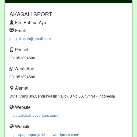
AKASAH SPORT
Fitri Rahma Ayu
Email
jang.akasah@gmail.com
Ponsel
081351894500
WhatsApp
081351894500
Alamat
Duta Kranji Jln.Cendrawasih 1 Blok.B No.66, 17134 - Indonesia
Website
https://akasahadventure.com/
Website
https://papanpanjattebing.wordpress.com/