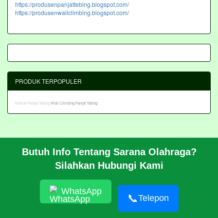
https://produsenpanjattebing.blogspot.com/
https://produsenwallclimbing.blogspot.com/
PRODUK TERPOPULER
Matras Panjat Tebing
Wall Climbing Panjat Tebing
Butuh Info Tentang Sarana Olahraga?
BERANDA
Silahkan Hubungi Kami
PROFIL
CARA PESAN
ARTIKEL
WhatsApp
HUBUNGI KAMI
📞
Telepon
Pembangunan Wall Climbing Di PPLP Banten