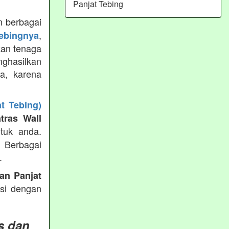
Panjat Tebing
 berbagai
,
tebingnya
kan tenaga
ghasilkan
ya, karena
t Tebing)
tras Wall
tuk anda.
g Berbagai
.
an Panjat
ksi dengan
s dan