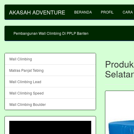
AKASAH ADVENTURE
BERANDA
PROFIL
CARA
Pembangunan Wall Climbing Di PPLP Banten
Wall Climbing
Produks
Selata
Matras Panjat Tebing
Wall Climbing Lead
Wall Climbing Speed
Wall Climbing Boulder