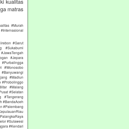
i kualitas
rga matras
alitas #Murah
#Internasional
irebon #Garut
ng #Sukabumi
 #JawaTengah
ogan #Jepara
#Purbalingga
ri #Wonosobo
n #Banyuwangi
ajang #Madiun
 #Probolinggo
itar #Malang
Pusat #Selatan
g #Tangerang
eh #BandaAceh
an #Palembang
epulauanRiau
PalangkaRaya
elor #Sulawesi
ggara #Kendari