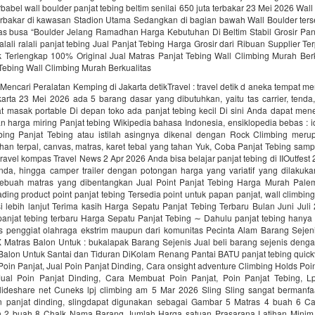
babel wall boulder panjat tebing beltim senilai 650 juta terbakar 23 Mei 2026 Wall
erbakar di kawasan Stadion Utama Sedangkan di bagian bawah Wall Boulder ters
as busa “Boulder Jelang Ramadhan Harga Kebutuhan Di Beltim Stabil Grosir Pan
alali‎ ralali panjat tebing‎ Jual Panjat Tebing Harga Grosir dari Ribuan Supplier T
k Terlengkap 100% Original Jual Matras Panjat Tebing Wall Climbing Murah Berk
Tebing Wall Climbing Murah Berkualitas
encari Peralatan Kemping di Jakarta detikTravel : travel detik d aneka tempat me
arta 23 Mei 2026 ada 5 barang dasar yang dibutuhkan, yaitu tas carrier, tenda
at masak portable Di depan toko ada panjat tebing kecil Di sini Anda dapat me
n harga miring Panjat tebing Wikipedia bahasa Indonesia, ensiklopedia bebas : i
ebing Panjat Tebing atau istilah asingnya dikenal dengan Rock Climbing mer
ahan terpal, canvas, matras, karet tebal yang tahan Yuk, Coba Panjat Tebing samp
 travel kompas Travel News 2 Apr 2026 Anda bisa belajar panjat tebing di IIOutfest 
tenda, hingga camper trailer dengan potongan harga yang variatif yang dilakuk
ebuah matras yang dibentangkan Jual Point Panjat Tebing Harga Murah Pal
rading product point panjat tebing Tersedia point untuk papan panjat, wall climbi
i lebih lanjut Terima kasih Harga Sepatu Panjat Tebing Terbaru Bulan Juni Jul
panjat tebing terbaru Harga Sepatu Panjat Tebing ∼ Dahulu panjat tebing hanya 
s penggiat olahraga ekstrim maupun dari komunitas Pecinta Alam Barang Seje
Matras Balon Untuk : bukalapak Barang Sejenis Jual beli barang sejenis den
Balon Untuk Santai dan Tiduran DiKolam Renang Pantai BATU panjat tebing quick
Poin Panjat, Jual Poin Panjat Dinding, Cara onsight adventure Climbing Holds Poi
Jual Poin Panjat Dinding, Cara Membuat Poin Panjat, Poin Panjat Tebing, L
slideshare net Cuneks lpj climbing am 5 Mar 2026 Sling Sling sangat bermanfa
 panjat dinding, slingdapat digunakan sebagai Gambar 5 Matras 4 buah 6 Ca
 2 buah 8 Chalk Nama Barang Jumlah Harga satuan Prasarana Latihan Minim,