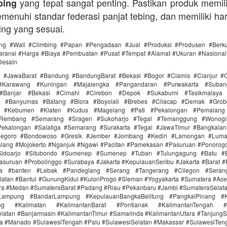
yang tepat sangat penting. Pastikan produk memilik
bing
menuhi standar federasi panjat tebing, dan memiliki ha
ing yang sesuai.
ing #Wall #Climbing #Papan #Pengadaan #Jual #Produksi #Produsen #Berku
ransi #Harga #Biaya #Pembuatan #Pusat #Tempat #Alamat #Ukuran #Nasional 
Desain
i #JawaBarat #Bandung #BandungBarat #Bekasi #Bogor #Ciamis #Cianjur #C
#Karawang #Kuningan #Majalengka #Pangandaran #Purwakarta #Suba
Banjar #Bekasi #Cimahi #Cirebon #Depok #Sukabumi #Tasikmalaya
ra #Banyumas #Batang #Blora #Boyolali #Brebes #Cilacap #Demak #Grob
r #Kebumen #Klaten #Kudus #Magelang #Pati #Pekalongan #Pemalang 
#Rembang #Semarang #Sragen #Sukoharjo #Tegal #Temanggung #Wonogi
ekalongan #Salatiga #Semarang #Surakarta #Tegal #JawaTimur #Bangkala
onegoro #Bondowoso #Gresik #Jember #Jombang #Kediri #Lamongan #Lum
lang #Mojokerto #Nganjuk #Ngawi #Pacitan #Pamekasan #Pasuruan #Ponorogo
idoarjo #Situbondo #Sumenep #Sumenep #Tuban #Tulungagung #Batu #Bl
asuruan #Probolinggo #Surabaya #Jakarta #KepulauanSeribu #Jakarta #Barat #
ra #banten #Lebak #Pandeglang #Serang #Tangerang #Cilegon #Seran
latan #Bantul #GunungKidul #KulonProgo #Sleman #Yogyakarta #Sumatera #Ac
ra #Medan #SumateraBarat #Padang #Riau #Pekanbaru #Jambi #SumateraSelat
Lampung #BandarLampung #KepulauanBangkaBelitung #PangkalPinang #K
ang #Kalimatan #KalimantanBarat #Pontianak #KalimantanTengah #
latan #Banjarmasin #KalimantanTimur #Samarinda #KalimantanUtara #TanjungS
a #Manado #SulawesiTengah #Palu #SulawesiSelatan #Makassar #SulawesiTen