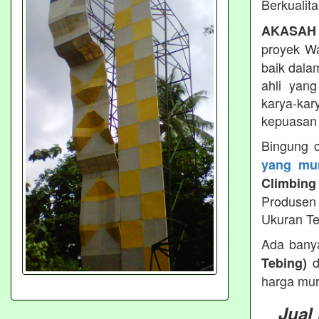
Berkualit
AKASAH
proyek Wa
baik dala
ahli yan
karya-kar
kepuasan 
Bingung 
yang mur
Climbing
Produsen 
Ukuran Te
Ada bany
d
Tebing)
harga mur
Jual