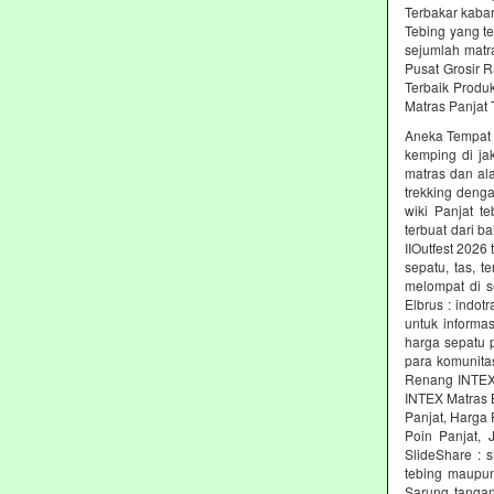
Terbakar kabar
Tebing yang t
sejumlah matr
Pusat Grosir R
Terbaik Produ
Matras Panjat 
Aneka Tempat M
kemping di jak
matras dan al
trekking denga
wiki Panjat t
terbuat dari b
IIOutfest 2026
sepatu, tas, 
melompat di s
Elbrus : indot
untuk informas
harga sepatu 
para komunita
Renang INTEX 
INTEX Matras 
Panjat, Harga 
Poin Panjat, 
SlideShare : 
tebing maupun
Sarung tangan