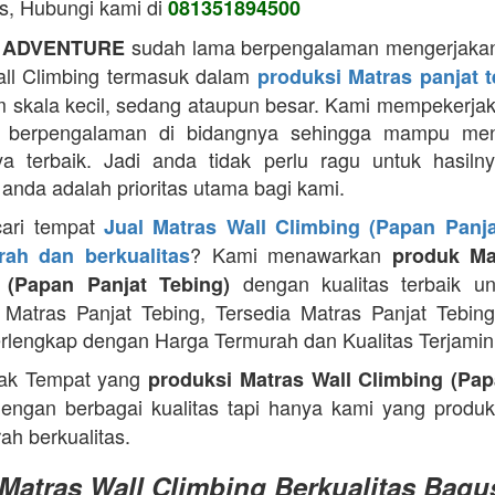
as, Hubungi kami di
081351894500
sudah lama berpengalaman mengerjakan
 ADVENTURE
ll Climbing termasuk dalam
produksi Matras panjat 
m skala kecil, sedang ataupun besar. Kami mempekerja
g berpengalaman di bidangnya sehingga mampu men
ya terbaik. Jadi anda tidak perlu ragu untuk hasiln
anda adalah prioritas utama bagi kami.
cari tempat
Jual Matras Wall Climbing (Papan Panja
? Kami menawarkan
ah dan berkualitas
produk Ma
dengan kualitas terbaik un
 (Papan Panjat Tebing)
Matras Panjat Tebing, Tersedia Matras Panjat Tebin
rlengkap dengan Harga Termurah dan Kualitas Terjamin
ak Tempat yang
produksi Matras Wall Climbing (Pap
engan berbagai kualitas tapi hanya kami yang produ
ah berkualitas.
 Matras Wall Climbing Berkualitas Bagu