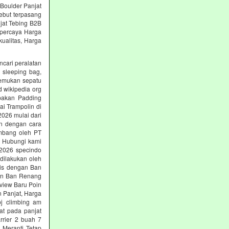
 Boulder Panjat
ebut terpasang
jat Tebing B2B
erpercaya Harga
ualitas, Harga
ncari peralatan
, sleeping bag,
nemukan sepatu
d wikipedia org
upakan Padding
ai Trampolin di
2026 mulai dari
an dengan cara
embang oleh PT
ng Hubungi kami
i 2026 specindo
dilakukan oleh
nis dengan Ban
gan Ban Renang
view Baru Poin
n Panjat, Harga
pj climbing am
at pada panjat
rrier 2 buah 7
 Meranti Tetap