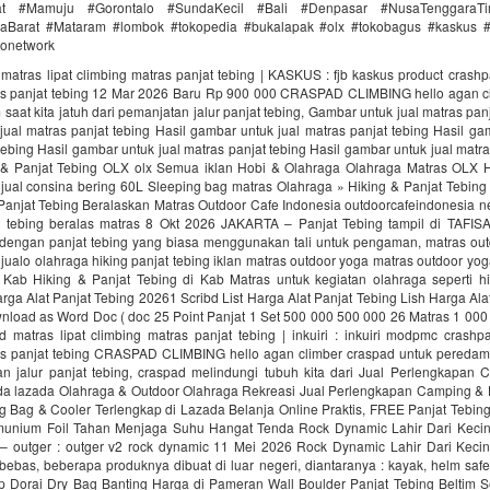
rat #Mamuju #Gorontalo #SundaKecil #Bali #Denpasar #NusaTenggaraT
Barat #Mataram #lombok #tokopedia #bukalapak #olx #tokobagus #kaskus #a
donetwork
matras lipat climbing matras panjat tebing | KASKUS : fjb kaskus product crashp
as panjat tebing 12 Mar 2026 Baru Rp 900 000 CRASPAD CLIMBING hello agan c
saat kita jatuh dari pemanjatan jalur panjat tebing, Gambar untuk jual matras panj
ual matras panjat tebing Hasil gambar untuk jual matras panjat tebing Hasil ga
tebing Hasil gambar untuk jual matras panjat tebing Hasil gambar untuk jual matra
 & Panjat Tebing OLX olx Semua iklan Hobi & Olahraga Olahraga Matras OLX H
 jual consina bering 60L Sleeping bag matras Olahraga » Hiking & Panjat Tebin
 Panjat Tebing Beralaskan Matras Outdoor Cafe Indonesia outdoorcafeindonesia n
t tebing beralas matras 8 Okt 2026 JAKARTA – Panjat Tebing tampil di TAFI
dengan panjat tebing yang biasa menggunakan tali untuk pengaman, matras ou
 jualo olahraga hiking panjat tebing iklan matras outdoor yoga matras outdoor yo
Kab Hiking & Panjat Tebing di Kab Matras untuk kegiatan olahraga seperti hi
arga Alat Panjat Tebing 20261 Scribd List Harga Alat Panjat Tebing Lish Harga Ala
nload as Word Doc ( doc 25 Point Panjat 1 Set 500 000 500 000 26 Matras 1 000
 matras lipat climbing matras panjat tebing | inkuiri : inkuiri modpmc crashpa
as panjat tebing CRASPAD CLIMBING hello agan climber craspad untuk peredam s
an jalur panjat tebing, craspad melindungi tubuh kita dari Jual Perlengkapan 
ada lazada Olahraga & Outdoor Olahraga Rekreasi Jual Perlengkapan Camping & 
g Bag & Cooler Terlengkap di Lazada Belanja Online Praktis, FREE Panjat Tebin
unium Foil Tahan Menjaga Suhu Hangat Tenda Rock Dynamic Lahir Dari Keci
 – outger : outger v2 rock dynamic 11 Mei 2026 Rock Dynamic Lahir Dari Keci
bebas, beberapa produknya dibuat di luar negeri, diantaranya : kayak, helm saf
up Dorai Dry Bag Banting Harga di Pameran Wall Boulder Panjat Tebing Beltim Se