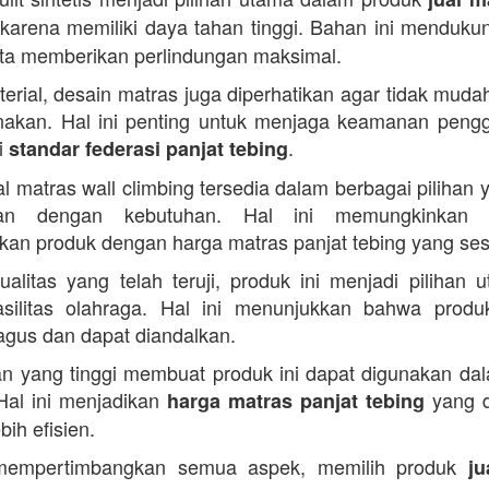
karena memiliki daya tahan tinggi. Bahan ini mendukun
ta memberikan perlindungan maksimal.
terial, desain matras juga diperhatikan agar tidak muda
nakan. Hal ini penting untuk menjaga keamanan peng
i
.
standar federasi panjat tebing
al matras wall climbing tersedia dalam berbagai pilihan 
ikan dengan kebutuhan. Hal ini memungkinkan 
an produk dengan harga matras panjat tebing yang ses
alitas yang telah teruji, produk ini menjadi pilihan 
silitas olahraga. Hal ini menunjukkan bahwa produ
bagus dan dapat diandalkan.
n yang tinggi membuat produk ini dapat digunakan da
Hal ini menjadikan
yang d
harga matras panjat tebing
bih efisien.
empertimbangkan semua aspek, memilih produk
ju