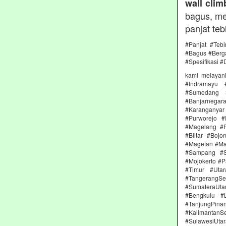
wall clim
bagus, me
panjat teb
#Panjat #Teb
#Bagus #Berga
#Spesifikasi #
kami melayan
#Indramayu 
#Sumedang #
#Banjarnega
#Karanganya
#Purworejo 
#Magelang #P
#Blitar #Boj
#Magetan #Ma
#Sampang #S
#Mojokerto #P
#Timur #Uta
#TangerangSe
#SumateraUta
#Bengkulu #
#TanjungPin
#KalimantanSe
#SulawesiUtar