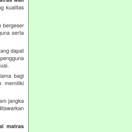
g kualitas
h bergeser
guna serta
yang dapat
pengguna
uai.
utama bagi
k memiliki
lam jangka
itawarkan
al matras