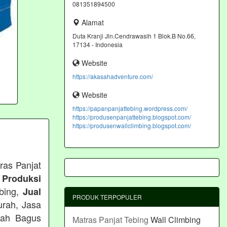
081351894500
Alamat
Duta Kranji Jln.Cendrawasih 1 Blok.B No.66,
17134 - Indonesia
Website
https://akasahadventure.com/
Website
https://papanpanjattebing.wordpress.com/
https://produsenpanjattebing.blogspot.com/
https://produsenwallclimbing.blogspot.com/
ras Panjat
 Produksi
ebing,
Jual
PRODUK TERPOPULER
urah, Jasa
rah Bagus
Matras Panjat Tebing
Wall Climbing