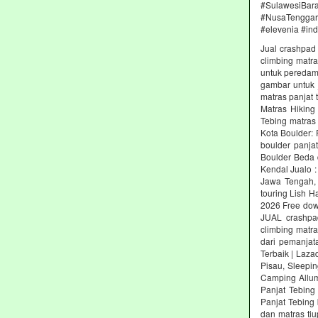
#SulawesiBa
#NusaTenggara
#elevenia #in
Jual crashpad 
climbing matr
untuk peredam 
gambar untuk j
matras panjat 
Matras Hiking
Tebing matras
Kota Boulder:
boulder panja
Boulder Beda 
Kendal Jualo :
Jawa Tengah, 
touring Lish H
2026 Free dow
JUAL crashpad
climbing matr
dari pemanjat
Terbaik | Laz
Pisau, Sleepin
Camping Allum
Panjat Tebing
Panjat Tebing 
dan matras ti