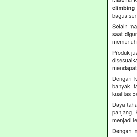
climbing
bagus ser
Selain ma
saat digu
memenuh
Produk ju
disesua
mendapatk
Dengan ku
banyak fa
kualitas 
Daya taha
panjang. 
menjadi le
Dengan m