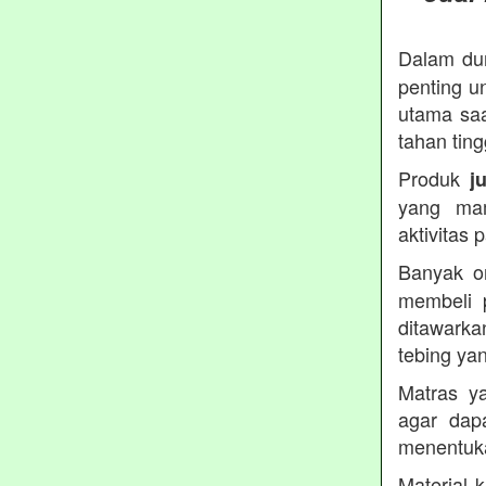
Dalam dun
penting u
utama saa
tahan ting
Produk
j
yang ma
aktivitas
Banyak o
membeli 
ditawarka
tebing ya
Matras ya
agar dap
menentuka
Material 