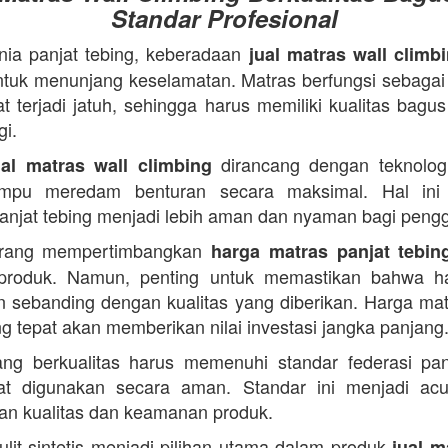
Standar Profesional
ia panjat tebing, keberadaan
jual matras wall climb
ntuk menunjang keselamatan. Matras berfungsi sebagai
t terjadi jatuh, sehingga harus memiliki kualitas bagu
gi.
dirancang dengan teknologi
ual matras wall climbing
mpu meredam benturan secara maksimal. Hal ini
 panjat tebing menjadi lebih aman dan nyaman bagi peng
rang mempertimbangkan
harga matras panjat tebin
produk. Namun, penting untuk memastikan bahwa h
n sebanding dengan kualitas yang diberikan. Harga mat
ng tepat akan memberikan nilai investasi jangka panjang
ng berkualitas harus memenuhi standar federasi pan
at digunakan secara aman. Standar ini menjadi ac
n kualitas dan keamanan produk.
kulit sintetis menjadi pilihan utama dalam produk
jual m