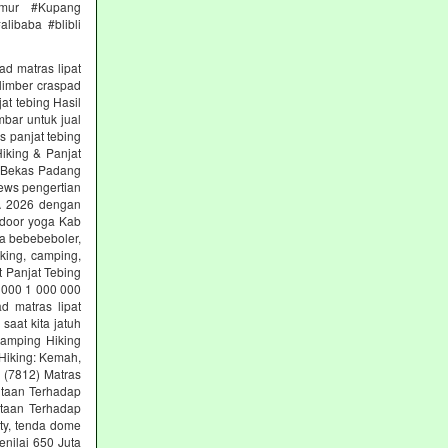
imur #Kupang
libaba #blibli
ad matras lipat
limber craspad
at tebing Hasil
mbar untuk jual
s panjat tebing
iking & Panjat
g Bekas Padang
ews pengertian
SA 2026 dengan
tdoor yoga Kab
ga bebebeboler,
king, camping,
t Panjat Tebing
 000 1 000 000
d matras lipat
aat kita jatuh
Camping Hiking
Hiking: Kemah,
g (7812) Matras
ntaan Terhadap
ntaan Terhadap
ety, tenda dome
nilai 650 Juta