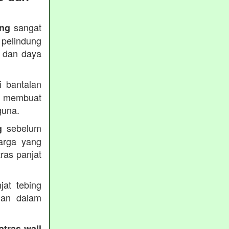
sangat
ing
 pelindung
s dan daya
 bantalan
 membuat
guna.
sebelum
g
arga yang
ras panjat
.
jat tebing
uan dalam
atras wall