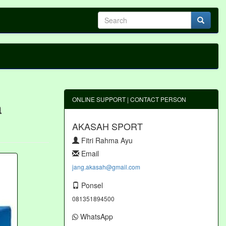
ONLINE SUPPORT | CONTACT PERSON
a
AKASAH SPORT
Fitri Rahma Ayu
Email
jang.akasah@gmail.com
Ponsel
081351894500
WhatsApp