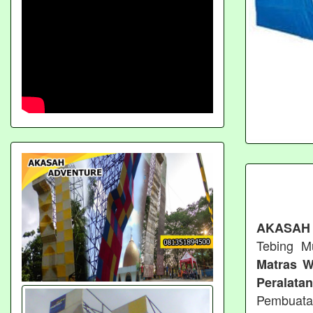
AKASAH
Tebing M
Matras W
Peralata
Pembuata