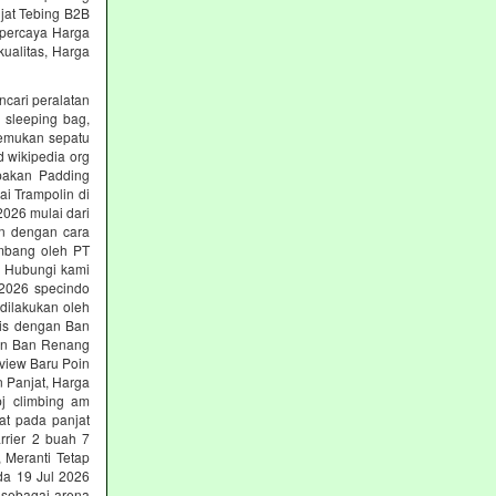
jat Tebing B2B
erpercaya Harga
ualitas, Harga
ncari peralatan
, sleeping bag,
nemukan sepatu
d wikipedia org
upakan Padding
ai Trampolin di
2026 mulai dari
an dengan cara
embang oleh PT
ng Hubungi kami
i 2026 specindo
dilakukan oleh
nis dengan Ban
gan Ban Renang
view Baru Poin
n Panjat, Harga
pj climbing am
at pada panjat
rrier 2 buah 7
 Meranti Tetap
rda 19 Jul 2026
 sebagai arena