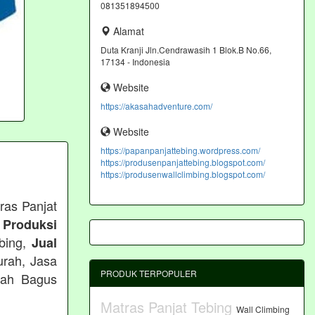
081351894500
Alamat
Duta Kranji Jln.Cendrawasih 1 Blok.B No.66,
17134 - Indonesia
Website
https://akasahadventure.com/
Website
https://papanpanjattebing.wordpress.com/
https://produsenpanjattebing.blogspot.com/
https://produsenwallclimbing.blogspot.com/
ras Panjat
 Produksi
ebing,
Jual
urah, Jasa
PRODUK TERPOPULER
rah Bagus
Matras Panjat Tebing
Wall Climbing