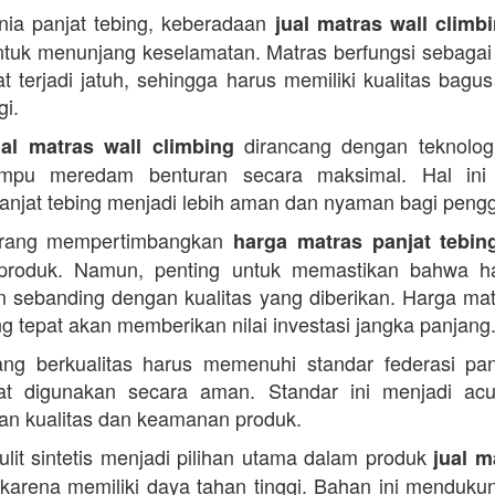
ia panjat tebing, keberadaan
jual matras wall climb
ntuk menunjang keselamatan. Matras berfungsi sebagai
t terjadi jatuh, sehingga harus memiliki kualitas bagu
gi.
dirancang dengan teknologi
ual matras wall climbing
mpu meredam benturan secara maksimal. Hal ini
 panjat tebing menjadi lebih aman dan nyaman bagi peng
rang mempertimbangkan
harga matras panjat tebin
produk. Namun, penting untuk memastikan bahwa h
n sebanding dengan kualitas yang diberikan. Harga mat
ng tepat akan memberikan nilai investasi jangka panjang
ng berkualitas harus memenuhi standar federasi pan
at digunakan secara aman. Standar ini menjadi ac
n kualitas dan keamanan produk.
kulit sintetis menjadi pilihan utama dalam produk
jual m
karena memiliki daya tahan tinggi. Bahan ini mendukun