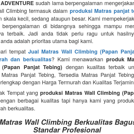
sudah lama berpengalaman mengerjakan
 ADVENTURE
ll Climbing termasuk dalam
produksi Matras panjat 
m skala kecil, sedang ataupun besar. Kami mempekerja
g berpengalaman di bidangnya sehingga mampu men
ya terbaik. Jadi anda tidak perlu ragu untuk hasiln
anda adalah prioritas utama bagi kami.
cari tempat
Jual Matras Wall Climbing (Papan Panja
? Kami menawarkan
ah dan berkualitas
produk Ma
dengan kualitas terbaik un
 (Papan Panjat Tebing)
Matras Panjat Tebing, Tersedia Matras Panjat Tebin
rlengkap dengan Harga Termurah dan Kualitas Terjamin
ak Tempat yang
produksi Matras Wall Climbing (Pap
engan berbagai kualitas tapi hanya kami yang produ
ah berkualitas.
 Matras Wall Climbing Berkualitas Bagu
Standar Profesional