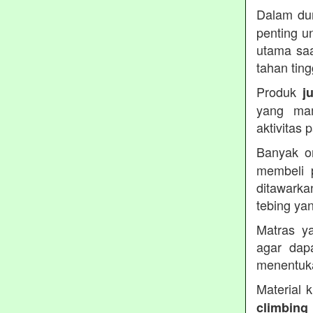
Dalam dun
penting u
utama saa
tahan ting
Produk
j
yang ma
aktivitas
Banyak o
membeli 
ditawarka
tebing ya
Matras ya
agar dap
menentuka
Material 
climbing