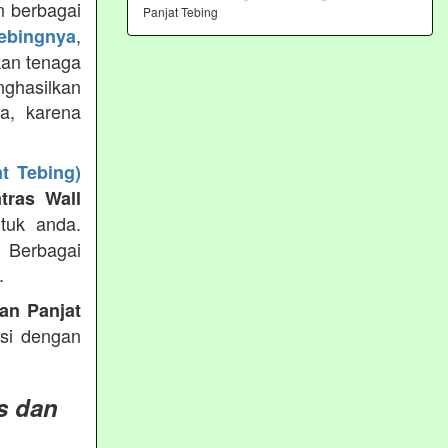
 berbagai
Panjat Tebing
,
tebingnya
kan tenaga
ghasilkan
ya, karena
t Tebing)
tras Wall
tuk anda.
g Berbagai
.
an Panjat
ksi dengan
s dan