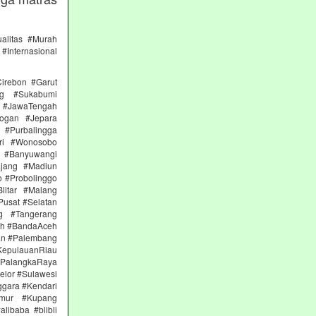
alitas #Murah
#Internasional
irebon #Garut
ng #Sukabumi
 #JawaTengah
ogan #Jepara
#Purbalingga
ri #Wonosobo
n #Banyuwangi
ajang #Madiun
 #Probolinggo
itar #Malang
Pusat #Selatan
g #Tangerang
eh #BandaAceh
an #Palembang
epulauanRiau
PalangkaRaya
elor #Sulawesi
ggara #Kendari
imur #Kupang
libaba #blibli