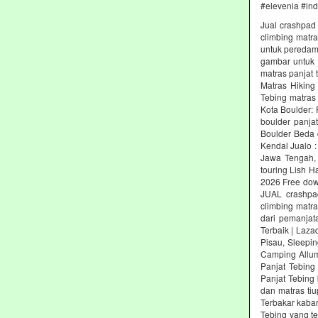
#elevenia #in
Jual crashpad 
climbing matr
untuk peredam 
gambar untuk j
matras panjat 
Matras Hiking
Tebing matras
Kota Boulder:
boulder panja
Boulder Beda 
Kendal Jualo :
Jawa Tengah, 
touring Lish H
2026 Free dow
JUAL crashpad
climbing matr
dari pemanjat
Terbaik | Laz
Pisau, Sleepin
Camping Allum
Panjat Tebing
Panjat Tebing 
dan matras ti
Terbakar kabar
Tebing yang t