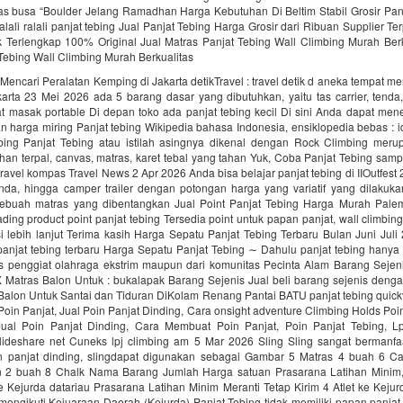
as busa “Boulder Jelang Ramadhan Harga Kebutuhan Di Beltim Stabil Grosir Pan
alali‎ ralali panjat tebing‎ Jual Panjat Tebing Harga Grosir dari Ribuan Supplier T
k Terlengkap 100% Original Jual Matras Panjat Tebing Wall Climbing Murah Berk
Tebing Wall Climbing Murah Berkualitas
encari Peralatan Kemping di Jakarta detikTravel : travel detik d aneka tempat me
arta 23 Mei 2026 ada 5 barang dasar yang dibutuhkan, yaitu tas carrier, tenda
at masak portable Di depan toko ada panjat tebing kecil Di sini Anda dapat me
n harga miring Panjat tebing Wikipedia bahasa Indonesia, ensiklopedia bebas : i
ebing Panjat Tebing atau istilah asingnya dikenal dengan Rock Climbing mer
ahan terpal, canvas, matras, karet tebal yang tahan Yuk, Coba Panjat Tebing samp
 travel kompas Travel News 2 Apr 2026 Anda bisa belajar panjat tebing di IIOutfest 
tenda, hingga camper trailer dengan potongan harga yang variatif yang dilakuk
ebuah matras yang dibentangkan Jual Point Panjat Tebing Harga Murah Pal
rading product point panjat tebing Tersedia point untuk papan panjat, wall climbi
i lebih lanjut Terima kasih Harga Sepatu Panjat Tebing Terbaru Bulan Juni Jul
panjat tebing terbaru Harga Sepatu Panjat Tebing ∼ Dahulu panjat tebing hanya 
s penggiat olahraga ekstrim maupun dari komunitas Pecinta Alam Barang Seje
Matras Balon Untuk : bukalapak Barang Sejenis Jual beli barang sejenis den
Balon Untuk Santai dan Tiduran DiKolam Renang Pantai BATU panjat tebing quick
Poin Panjat, Jual Poin Panjat Dinding, Cara onsight adventure Climbing Holds Poi
Jual Poin Panjat Dinding, Cara Membuat Poin Panjat, Poin Panjat Tebing, L
slideshare net Cuneks lpj climbing am 5 Mar 2026 Sling Sling sangat bermanfa
 panjat dinding, slingdapat digunakan sebagai Gambar 5 Matras 4 buah 6 Ca
 2 buah 8 Chalk Nama Barang Jumlah Harga satuan Prasarana Latihan Minim,
ke Kejurda datariau Prasarana Latihan Minim Meranti Tetap Kirim 4 Atlet ke Keju
mengikuti Kejuaraan Daerah (Kejurda) Panjat Tebing tidak memiliki papan panjat