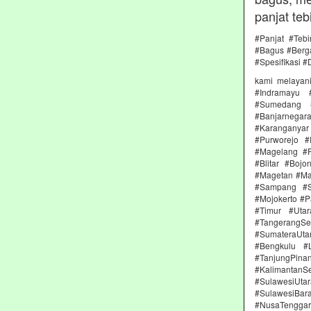
panjat teb
#Panjat #Teb
#Bagus #Berga
#Spesifikasi #
kami melayan
#Indramayu 
#Sumedang #
#Banjarnega
#Karanganya
#Purworejo 
#Magelang #P
#Blitar #Boj
#Magetan #Ma
#Sampang #S
#Mojokerto #P
#Timur #Uta
#TangerangSe
#SumateraUta
#Bengkulu #
#TanjungPin
#KalimantanSe
#SulawesiUtar
#SulawesiBa
#NusaTenggara