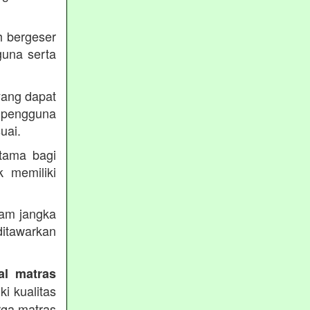
h bergeser
guna serta
yang dapat
pengguna
uai.
utama bagi
k memiliki
lam jangka
itawarkan
al matras
i kualitas
rga matras