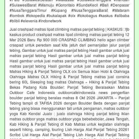
#SulawesiBarat #Mamuju #Gorontalo #SundaKecil #Bali #Denpasar
#NusaTenggaraTimur #Kupang #NusaTenggaraBarat #Mataram
#lombok #tokopedia #bukalapak #olx #tokobagus #kaskus #alibaba
#blibli #elevenia #indonetwork
Jual crashpad matras lipat climbing matras panjat tebing | KASKUS : fjb
kaskus product crashpad matras lipat climbing matras panjat tebing 12
Mar 2026 Baru Rp 900 000 CRASPAD CLIMBING hello agan climber
craspad untuk peredam saat kita jatuh dari pemanjatan jalur panjat
tebing, Gambar untuk jual matras panjat tebing Hasil gambar untuk jual
matras panjat tebing Hasil gambar untuk jual matras panjat tebing
Hasil gambar untuk jual matras panjat tebing Hasil gambar untuk jual
matras panjat tebing Hasil gambar untuk jual matras panjat tebing
Matras Hiking & Panjat Tebing OLX olx Semua iklan Hobi & Olahraga
Olahraga Matras OLX Hiking & Panjat Tebing matras jual consina
bering 60L Sleeping bag matras Olahraga » Hiking & Panjat Tebing
Bekas Padang Kota Boulder: Panjat Tebing Beralaskan Matras
Outdoor Cafe Indonesia outdoorcafeindonesia news pengertian
boulder panjat tebing beralas matras 8 Okt 2026 JAKARTA – Panjat
Tebing tampil di TAFISA 2026 dengan Boulder Beda dengan panjat
tebing yang biasa menggunakan tali untuk pengaman, matras outdoor
yoga Kab Kendal Jualo : jualo olahraga hiking panjat tebing iklan
matras outdoor yoga matras outdoor yoga bebebeboler, Jawa Tengah,
Kab Hiking & Panjat Tebing di Kab Matras untuk kegiatan olahraga
seperti hiking, camping, touring Lish Harga Alat Panjat Tebing 20261
Scribd List Harga Alat Panjat Tebing Lish Harga Alat Panjat Tebing