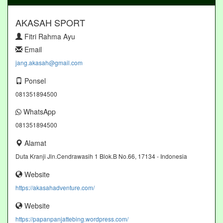
AKASAH SPORT
Fitri Rahma Ayu
Email
jang.akasah@gmail.com
Ponsel
081351894500
WhatsApp
081351894500
Alamat
Duta Kranji Jln.Cendrawasih 1 Blok.B No.66, 17134 - Indonesia
Website
https://akasahadventure.com/
Website
https://papanpanjattebing.wordpress.com/