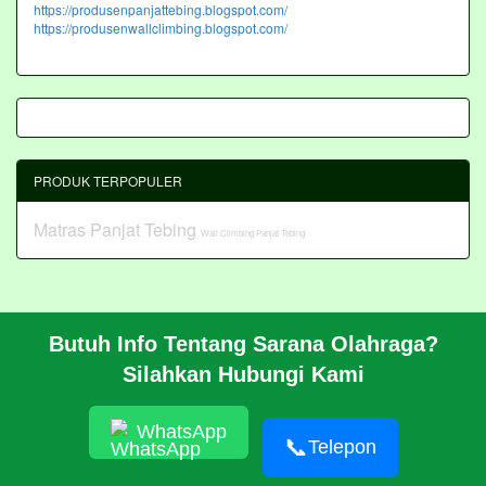
https://produsenpanjattebing.blogspot.com/
https://produsenwallclimbing.blogspot.com/
PRODUK TERPOPULER
Matras Panjat Tebing
Wall Climbing Panjat Tebing
Butuh Info Tentang Sarana Olahraga?
BERANDA
Silahkan Hubungi Kami
PROFIL
CARA PESAN
ARTIKEL
WhatsApp
HUBUNGI KAMI
📞
Telepon
Pembangunan Wall Climbing Di PPLP Banten