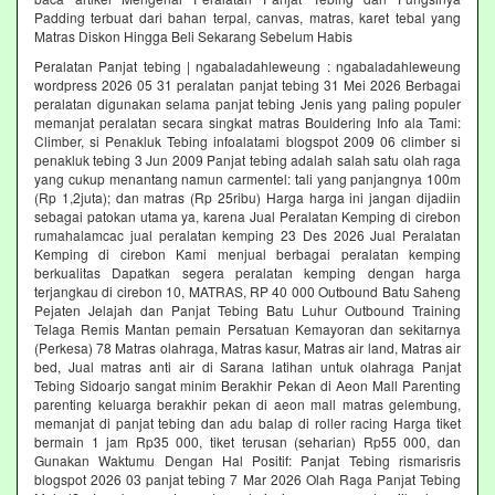
Padding terbuat dari bahan terpal, canvas, matras, karet tebal yang
Matras Diskon Hingga Beli Sekarang Sebelum Habis‎
Peralatan Panjat tebing | ngabaladahleweung : ngabaladahleweung
wordpress 2026 05 31 peralatan panjat tebing 31 Mei 2026 Berbagai
peralatan digunakan selama panjat tebing Jenis yang paling populer
memanjat peralatan secara singkat matras Bouldering Info ala Tami:
Climber, si Penakluk Tebing infoalatami blogspot 2009 06 climber si
penakluk tebing 3 Jun 2009 Panjat tebing adalah salah satu olah raga
yang cukup menantang namun carmentel: tali yang panjangnya 100m
(Rp 1,2juta); dan matras (Rp 25ribu) Harga harga ini jangan dijadiin
sebagai patokan utama ya, karena Jual Peralatan Kemping di cirebon
rumahalamcac jual peralatan kemping 23 Des 2026 Jual Peralatan
Kemping di cirebon Kami menjual berbagai peralatan kemping
berkualitas Dapatkan segera peralatan kemping dengan harga
terjangkau di cirebon 10, MATRAS, RP 40 000 Outbound Batu Saheng
Pejaten Jelajah dan Panjat Tebing Batu Luhur Outbound Training
Telaga Remis Mantan pemain Persatuan Kemayoran dan sekitarnya
(Perkesa) 78 Matras olahraga, Matras kasur, Matras air land, Matras air
bed, Jual matras anti air di Sarana latihan untuk olahraga Panjat
Tebing Sidoarjo sangat minim Berakhir Pekan di Aeon Mall Parenting
parenting keluarga berakhir pekan di aeon mall matras gelembung,
memanjat di panjat tebing dan adu balap di roller racing Harga tiket
bermain 1 jam Rp35 000, tiket terusan (seharian) Rp55 000, dan
Gunakan Waktumu Dengan Hal Positif: Panjat Tebing rismarisris
blogspot 2026 03 panjat tebing 7 Mar 2026 Olah Raga Panjat Tebing