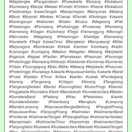
#Majalengka #Pangandaran #Purwakarta #Subang #Sukabumi
#Sumedang #Banjar #Bekasi #Cimahi #Cirebon #Depok #Sukabumi
#Tasikmalaya #JawaTengah #Banjarnegara #Banyumas #Batang
#Blora #Boyolali #Brebes #Cilacap #Demak #Grobogan #Jepara
#Karanganyar #Kebumen #Klaten #Kudus #Magelang #Pati
#Pekalongan #Pemalang #Purbalingga #Purworejo #Rembang
#Semarang #Sragen #Sukoharjo #Tegal #Temanggung #Wonogiri
#Wonosobo #Magelang #Pekalongan #Salatiga #Semarang
#Surakarta #Tegal #JawaTimur #Bangkalan #Banyuwangi #Blitar
#Bojonegoro #Bondowoso #Gresik #Jember #Jombang #Kediri
#Lamongan #Lumajang #Madiun #Magetan #Malang #Mojokerto
#Nganjuk #Ngawi #Pacitan #Pamekasan #Pasuruan #Ponorogo
#Probolinggo #Sampang #Sidoarjo #Situbondo #Sumenep #Sumenep
#Tuban #Tulungagung #Batu #Blitar #Malang #Mojokerto #Pasuruan
#Probolinggo #Surabaya #Jakarta #KepulauanSeribu #Jakarta #Barat
#Pusat #Selatan #Timur #Utara #banten #Lebak #Pandeglang
#Serang #Tangerang #Cilegon #Serang #Tangerang
#TangerangSelatan #Bantul #GunungKidul #KulonProgo #Sleman
#Yogyakarta #Sumatera #Aceh #BandaAceh #SumateraUtara #Medan
#SumateraBarat #Padang #Riau #Pekanbaru #Jambi
#SumateraSelatan #Palembang #Bengkulu #Lampung
#BandarLampung #KepulauanBangkaBelitung #PangkalPinang
#KepulauanRiau #TanjungPinang #Kalimatan #KalimantanBarat
#Pontianak #KalimantanTengah #PalangkaRaya #KalimantanSelatan
#Banjarmasin #KalimantanTimur #Samarinda #KalimantanUtara
#TanjungSelor #Sulawesi #SulawesiUtara #Manado #SulawesiTengah
#Palu #SulawesiSelatan #Makassar #SulawesiTenggara #Kendari