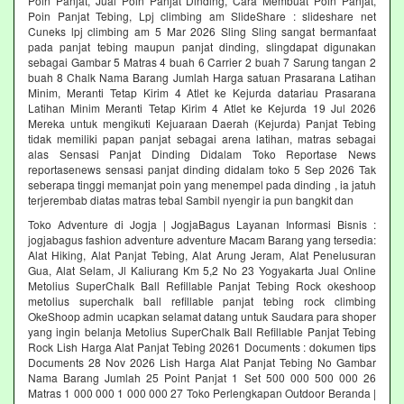
Poin Panjat, Jual Poin Panjat Dinding, Cara Membuat Poin Panjat,
Poin Panjat Tebing, Lpj climbing am SlideShare : slideshare net
Cuneks lpj climbing am 5 Mar 2026 Sling Sling sangat bermanfaat
pada panjat tebing maupun panjat dinding, slingdapat digunakan
sebagai Gambar 5 Matras 4 buah 6 Carrier 2 buah 7 Sarung tangan 2
buah 8 Chalk Nama Barang Jumlah Harga satuan Prasarana Latihan
Minim, Meranti Tetap Kirim 4 Atlet ke Kejurda datariau Prasarana
Latihan Minim Meranti Tetap Kirim 4 Atlet ke Kejurda 19 Jul 2026
Mereka untuk mengikuti Kejuaraan Daerah (Kejurda) Panjat Tebing
tidak memiliki papan panjat sebagai arena latihan, matras sebagai
alas Sensasi Panjat Dinding Didalam Toko Reportase News
reportasenews sensasi panjat dinding didalam toko 5 Sep 2026 Tak
seberapa tinggi memanjat poin yang menempel pada dinding , ia jatuh
terjerembab diatas matras tebal Sambil nyengir ia pun bangkit dan
Toko Adventure di Jogja | JogjaBagus Layanan Informasi Bisnis :
jogjabagus fashion adventure adventure Macam Barang yang tersedia:
Alat Hiking, Alat Panjat Tebing, Alat Arung Jeram, Alat Penelusuran
Gua, Alat Selam, Jl Kaliurang Km 5,2 No 23 Yogyakarta Jual Online
Metolius SuperChalk Ball Refillable Panjat Tebing Rock okeshoop
metolius superchalk ball refillable panjat tebing rock climbing
OkeShoop admin ucapkan selamat datang untuk Saudara para shoper
yang ingin belanja Metolius SuperChalk Ball Refillable Panjat Tebing
Rock Lish Harga Alat Panjat Tebing 20261 Documents : dokumen tips
Documents 28 Nov 2026 Lish Harga Alat Panjat Tebing No Gambar
Nama Barang Jumlah 25 Point Panjat 1 Set 500 000 500 000 26
Matras 1 000 000 1 000 000 27 Toko Perlengkapan Outdoor Beranda |