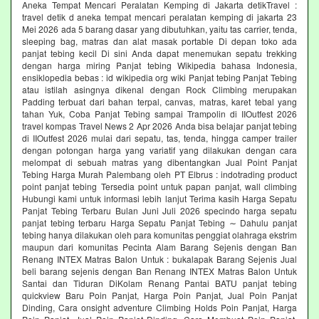
Aneka Tempat Mencari Peralatan Kemping di Jakarta detikTravel :
travel detik d aneka tempat mencari peralatan kemping di jakarta 23
Mei 2026 ada 5 barang dasar yang dibutuhkan, yaitu tas carrier, tenda,
sleeping bag, matras dan alat masak portable Di depan toko ada
panjat tebing kecil Di sini Anda dapat menemukan sepatu trekking
dengan harga miring Panjat tebing Wikipedia bahasa Indonesia,
ensiklopedia bebas : id wikipedia org wiki Panjat tebing Panjat Tebing
atau istilah asingnya dikenal dengan Rock Climbing merupakan
Padding terbuat dari bahan terpal, canvas, matras, karet tebal yang
tahan Yuk, Coba Panjat Tebing sampai Trampolin di IIOutfest 2026
travel kompas Travel News 2 Apr 2026 Anda bisa belajar panjat tebing
di IIOutfest 2026 mulai dari sepatu, tas, tenda, hingga camper trailer
dengan potongan harga yang variatif yang dilakukan dengan cara
melompat di sebuah matras yang dibentangkan Jual Point Panjat
Tebing Harga Murah Palembang oleh PT Elbrus : indotrading product
point panjat tebing Tersedia point untuk papan panjat, wall climbing
Hubungi kami untuk informasi lebih lanjut Terima kasih Harga Sepatu
Panjat Tebing Terbaru Bulan Juni Juli 2026 specindo harga sepatu
panjat tebing terbaru Harga Sepatu Panjat Tebing ∼ Dahulu panjat
tebing hanya dilakukan oleh para komunitas penggiat olahraga ekstrim
maupun dari komunitas Pecinta Alam Barang Sejenis dengan Ban
Renang INTEX Matras Balon Untuk : bukalapak Barang Sejenis Jual
beli barang sejenis dengan Ban Renang INTEX Matras Balon Untuk
Santai dan Tiduran DiKolam Renang Pantai BATU panjat tebing
quickview Baru Poin Panjat, Harga Poin Panjat, Jual Poin Panjat
Dinding, Cara onsight adventure Climbing Holds Poin Panjat, Harga