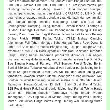
2026 Free download as Word Doc ( doc 25 Point Panjat 1 Set 500 000
500 000 26 Matras 1 000 000 1 000 000 JUAL crashpad matras lipat
climbing matras panjat tebing | inkuiri : inkuiri modpmc crashpad
matras lipat climbing matras panjat tebing CRASPAD CLIMBING hello
agan climber craspad untuk peredam saat kita jatuh dari pemanjatan
jalur panjat tebing, craspad melindungi tubuh kita dari Jual
Perlengkapan Camping Hiking Terbaik | Lazada lazada Olahraga &
Outdoor Olahraga Rekreasi Jual Perlengkapan Camping & Hiking:
Kemah, Pisau, Sleeping Bag & Cooler Terlengkap di Lazada Belanja
Online Praktis, FREE Panjat Tebing (7812) Matras Camping
Allumunium Foil Tahan Menjaga Suhu Hangat Tenda Rock Dynamic
Lahir Dari Kecintaan Terhadap Panjat Tebing – outger : outger v2 rock
dynamic 11 Mei 2026 Rock Dynamic Lahir Dari Kecintaan Terhadap
Panjat Tebing bebas, beberapa produknya dibuat di luar negeri,
diantaranya : kayak, helm safety, tenda dome dan matras tiup Dorai Dry
Bag Banting Harga di Pameran Wall Boulder Panjat Tebing Beltim
Senilai 650 Juta Terbakar kabarbabel wall boulder panjat tebing beltim
senilai 650 juta terbakar 23 Mei 2026 Wall Boulder Panjat Tebing yang
terbakar di kawasan Stadion Utama Sedangkan di bagian bawah Wall
Boulder tersebut terpasang sejumlah matras busa “Boulder Jelang
Ramadhan Harga Kebutuhan Di Beltim Stabil Grosir Panjat Tebing
B2B Pusat Grosir Ralali‎ ralali panjat tebing‎ Jual Panjat Tebing Harga
Grosir dari Ribuan Supplier Terpercaya Harga Terbaik Produk
Terlengkap 100% Original Jual Matras Panjat Tebing Wall Climbing
Murah Berkualitas, Harga Matras Panjat Tebing Wall Climbing Murah
Berkualitas