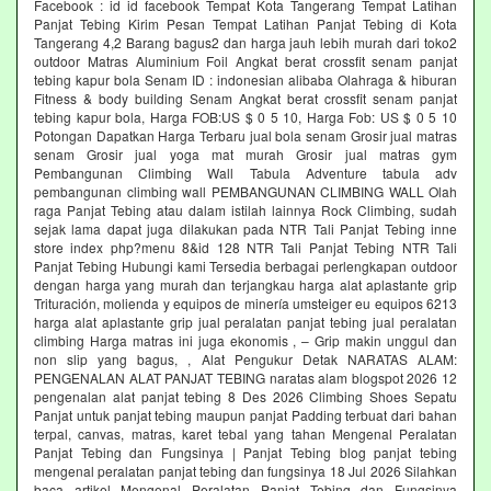
Facebook : id id facebook Tempat Kota Tangerang Tempat Latihan
Panjat Tebing Kirim Pesan Tempat Latihan Panjat Tebing di Kota
Tangerang 4,2 Barang bagus2 dan harga jauh lebih murah dari toko2
outdoor Matras Aluminium Foil Angkat berat crossfit senam panjat
tebing kapur bola Senam ID : indonesian alibaba Olahraga & hiburan
Fitness & body building Senam Angkat berat crossfit senam panjat
tebing kapur bola, Harga FOB:US $ 0 5 10, Harga Fob: US $ 0 5 10
Potongan Dapatkan Harga Terbaru jual bola senam Grosir jual matras
senam Grosir jual yoga mat murah Grosir jual matras gym
Pembangunan Climbing Wall Tabula Adventure tabula adv
pembangunan climbing wall PEMBANGUNAN CLIMBING WALL Olah
raga Panjat Tebing atau dalam istilah lainnya Rock Climbing, sudah
sejak lama dapat juga dilakukan pada NTR Tali Panjat Tebing inne
store index php?menu 8&id 128 NTR Tali Panjat Tebing NTR Tali
Panjat Tebing Hubungi kami Tersedia berbagai perlengkapan outdoor
dengan harga yang murah dan terjangkau harga alat aplastante grip
Trituración, molienda y equipos de minería umsteiger eu equipos 6213
harga alat aplastante grip jual peralatan panjat tebing jual peralatan
climbing Harga matras ini juga ekonomis , – Grip makin unggul dan
non slip yang bagus, , Alat Pengukur Detak NARATAS ALAM:
PENGENALAN ALAT PANJAT TEBING naratas alam blogspot 2026 12
pengenalan alat panjat tebing 8 Des 2026 Climbing Shoes Sepatu
Panjat untuk panjat tebing maupun panjat Padding terbuat dari bahan
terpal, canvas, matras, karet tebal yang tahan Mengenal Peralatan
Panjat Tebing dan Fungsinya | Panjat Tebing blog panjat tebing
mengenal peralatan panjat tebing dan fungsinya 18 Jul 2026 Silahkan
baca artikel Mengenal Peralatan Panjat Tebing dan Fungsinya