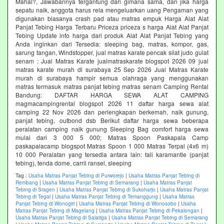
Mahal?, Jawabannya tergantung dari gimana sama, dan jika harga
sepatu naik, anggota harus rela mengeluarkan uang Pengaman yang
digunakan biasanya crash pad atau matras empuk Harga Alat Alat
Panjat Tebing Harga Terbaru Priceza priceza s harga Alat Alat Panjat
Tebing Update info harga dari produk Alat Alat Panjat Tebing yang
Anda inginkan dari Tersedia: sleeping bag, matras, kompor, gas,
sarung tangan, Windstopper, jual matras karate pencak silat judo gulat
senam : Jual Matras Karate jualmatraskarate blogspot 2026 09 jual
matras karate murah di surabaya 25 Sep 2026 Jual Matras Karate
murah di surabaya hampir semua olahraga yang menggunakan
matras termasuk matras panjat tebing matras senam Camping Rental
Bandung: DAFTAR HARGA SEWA ALAT CAMPING
magmacampingrental blogspot 2026 11 daftar harga sewa alat
camping 22 Nov 2026 dan perlengkapan berkemah, naik gunung,
panjat tebing, outbond dsb Berikut daftar harga sewa beberapa
peralatan camping naik gunung Sleeping Bag comfort harga sewa
mulai dari 3 000 5 000; Matras Spoon Paskapala Camp
paskapalacamp blogspot Matras Spoon 1 000 Matras Terpal (4x6 m)
10 000 Peralatan yang tersedia antara lain: tali karamantle (panjat
tebing), tenda dome, carril ransel, sleeping
Tag :
Usaha Matras Panjat Tebing di Purworejo
|
Usaha Matras Panjat Tebing di
Rembang
|
Usaha Matras Panjat Tebing di Semarang
|
Usaha Matras Panjat
Tebing di Sragen
|
Usaha Matras Panjat Tebing di Sukoharjo
|
Usaha Matras Panjat
Tebing di Tegal
|
Usaha Matras Panjat Tebing di Temanggung
|
Usaha Matras
Panjat Tebing di Wonogiri
|
Usaha Matras Panjat Tebing di Wonosobo
|
Usaha
Matras Panjat Tebing di Magelang
|
Usaha Matras Panjat Tebing di Pekalongan
|
Usaha Matras Panjat Tebing di Salatiga
|
Usaha Matras Panjat Tebing di Semarang