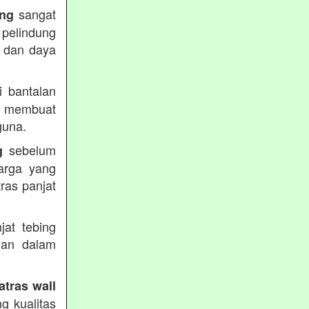
sangat
ing
 pelindung
s dan daya
 bantalan
 membuat
guna.
sebelum
g
arga yang
ras panjat
.
jat tebing
uan dalam
atras wall
g kualitas