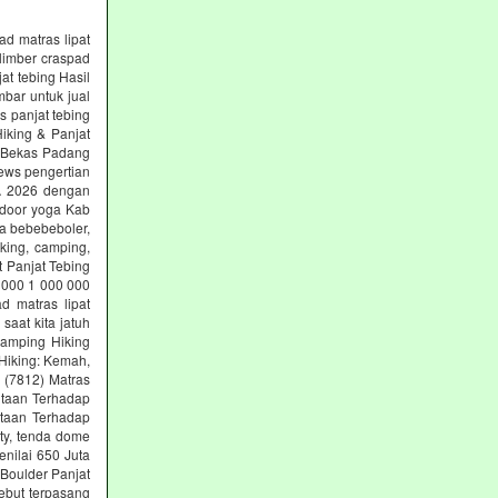
ad matras lipat
limber craspad
at tebing Hasil
mbar untuk jual
s panjat tebing
iking & Panjat
g Bekas Padang
ews pengertian
SA 2026 dengan
tdoor yoga Kab
ga bebebeboler,
king, camping,
t Panjat Tebing
 000 1 000 000
d matras lipat
aat kita jatuh
Camping Hiking
Hiking: Kemah,
g (7812) Matras
ntaan Terhadap
ntaan Terhadap
ety, tenda dome
nilai 650 Juta
 Boulder Panjat
ebut terpasang