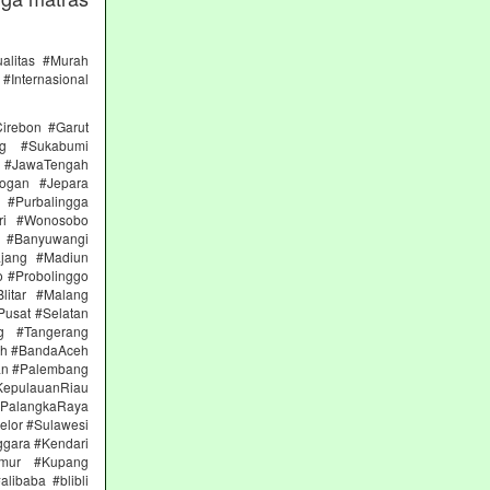
alitas #Murah
#Internasional
irebon #Garut
ng #Sukabumi
 #JawaTengah
ogan #Jepara
#Purbalingga
ri #Wonosobo
n #Banyuwangi
ajang #Madiun
 #Probolinggo
itar #Malang
Pusat #Selatan
g #Tangerang
eh #BandaAceh
an #Palembang
epulauanRiau
PalangkaRaya
elor #Sulawesi
ggara #Kendari
imur #Kupang
libaba #blibli