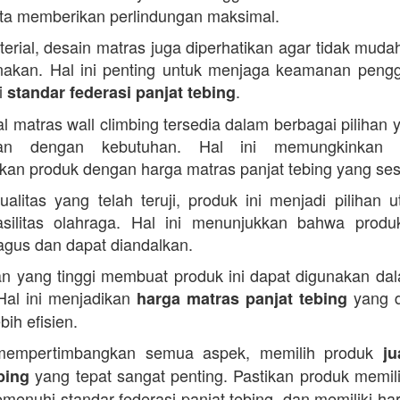
ta memberikan perlindungan maksimal.
terial, desain matras juga diperhatikan agar tidak muda
nakan. Hal ini penting untuk menjaga keamanan peng
i
.
standar federasi panjat tebing
al matras wall climbing tersedia dalam berbagai pilihan 
ikan dengan kebutuhan. Hal ini memungkinkan 
an produk dengan harga matras panjat tebing yang ses
alitas yang telah teruji, produk ini menjadi pilihan 
silitas olahraga. Hal ini menunjukkan bahwa produ
bagus dan dapat diandalkan.
n yang tinggi membuat produk ini dapat digunakan da
Hal ini menjadikan
yang d
harga matras panjat tebing
bih efisien.
empertimbangkan semua aspek, memilih produk
ju
yang tepat sangat penting. Pastikan produk memilik
bing
menuhi standar federasi panjat tebing, dan memiliki ha