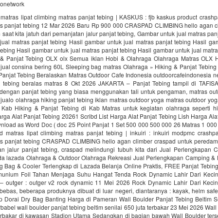
donetwork
matras lipat climbing matras panjat tebing | KASKUS : fjb kaskus product crashp
as panjat tebing 12 Mar 2026 Baru Rp 900 000 CRASPAD CLIMBING hello agan c
saat kita jatuh dari pemanjatan jalur panjat tebing, Gambar untuk jual matras panj
ual matras panjat tebing Hasil gambar untuk jual matras panjat tebing Hasil ga
tebing Hasil gambar untuk jual matras panjat tebing Hasil gambar untuk jual matra
 & Panjat Tebing OLX olx Semua iklan Hobi & Olahraga Olahraga Matras OLX H
 jual consina bering 60L Sleeping bag matras Olahraga » Hiking & Panjat Tebin
 Panjat Tebing Beralaskan Matras Outdoor Cafe Indonesia outdoorcafeindonesia n
t tebing beralas matras 8 Okt 2026 JAKARTA – Panjat Tebing tampil di TAFI
dengan panjat tebing yang biasa menggunakan tali untuk pengaman, matras ou
 jualo olahraga hiking panjat tebing iklan matras outdoor yoga matras outdoor yo
Kab Hiking & Panjat Tebing di Kab Matras untuk kegiatan olahraga seperti hi
arga Alat Panjat Tebing 20261 Scribd List Harga Alat Panjat Tebing Lish Harga Ala
nload as Word Doc ( doc 25 Point Panjat 1 Set 500 000 500 000 26 Matras 1 000
 matras lipat climbing matras panjat tebing | inkuiri : inkuiri modpmc crashpa
as panjat tebing CRASPAD CLIMBING hello agan climber craspad untuk peredam s
an jalur panjat tebing, craspad melindungi tubuh kita dari Jual Perlengkapan 
ada lazada Olahraga & Outdoor Olahraga Rekreasi Jual Perlengkapan Camping & 
g Bag & Cooler Terlengkap di Lazada Belanja Online Praktis, FREE Panjat Tebin
unium Foil Tahan Menjaga Suhu Hangat Tenda Rock Dynamic Lahir Dari Keci
 – outger : outger v2 rock dynamic 11 Mei 2026 Rock Dynamic Lahir Dari Keci
bebas, beberapa produknya dibuat di luar negeri, diantaranya : kayak, helm saf
up Dorai Dry Bag Banting Harga di Pameran Wall Boulder Panjat Tebing Beltim Se
babel wall boulder panjat tebing beltim senilai 650 juta terbakar 23 Mei 2026 Wall
erbakar di kawasan Stadion Utama Sedangkan di bagian bawah Wall Boulder ters