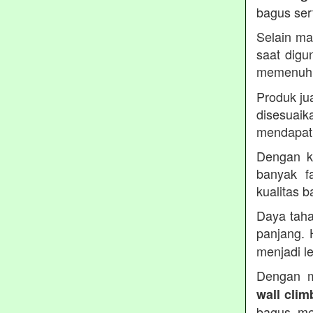
bagus ser
Selain ma
saat digu
memenuh
Produk ju
disesua
mendapatk
Dengan ku
banyak fa
kualitas 
Daya taha
panjang. 
menjadi le
Dengan m
wall clim
bagus, me