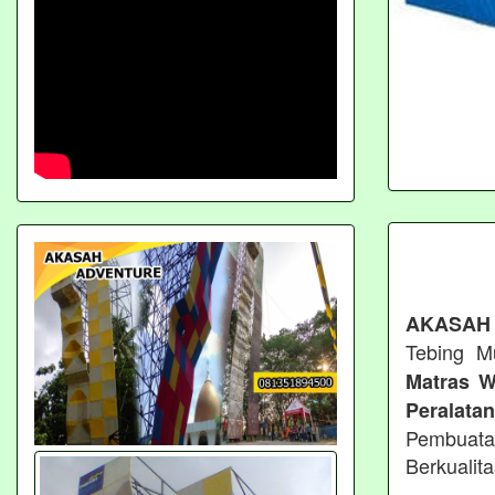
AKASAH
Tebing M
Matras W
Peralata
Pembuata
Berkualit