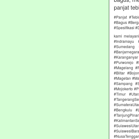
panjat teb
#Panjat #Teb
#Bagus #Berga
#Spesifikasi #
kami melayan
#Indramayu 
#Sumedang #
#Banjarnega
#Karanganya
#Purworejo 
#Magelang #P
#Blitar #Boj
#Magetan #Ma
#Sampang #S
#Mojokerto #P
#Timur #Uta
#TangerangSe
#SumateraUta
#Bengkulu #
#TanjungPin
#KalimantanSe
#SulawesiUtar
#SulawesiBa
#NusaTenggara