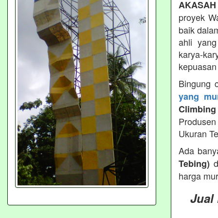
AKASAH
proyek Wa
baik dala
ahli yan
karya-kar
kepuasan 
Bingung 
yang mur
Climbing
Produsen 
Ukuran Te
Ada bany
d
Tebing)
harga mur
Jual