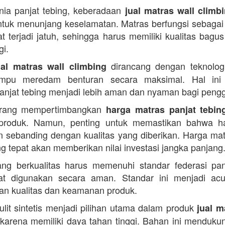
ia panjat tebing, keberadaan
jual matras wall climb
ntuk menunjang keselamatan. Matras berfungsi sebagai
t terjadi jatuh, sehingga harus memiliki kualitas bagu
gi.
dirancang dengan teknologi
ual matras wall climbing
mpu meredam benturan secara maksimal. Hal ini
 panjat tebing menjadi lebih aman dan nyaman bagi peng
rang mempertimbangkan
harga matras panjat tebin
produk. Namun, penting untuk memastikan bahwa h
n sebanding dengan kualitas yang diberikan. Harga mat
ng tepat akan memberikan nilai investasi jangka panjang
ng berkualitas harus memenuhi standar federasi pan
at digunakan secara aman. Standar ini menjadi ac
n kualitas dan keamanan produk.
kulit sintetis menjadi pilihan utama dalam produk
jual m
karena memiliki daya tahan tinggi. Bahan ini mendukun