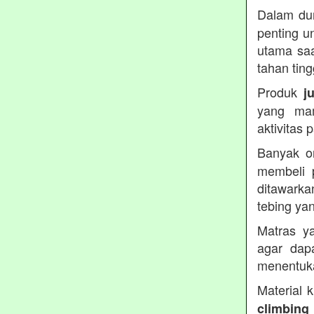
Dalam dun
penting u
utama saa
tahan ting
Produk
j
yang ma
aktivitas
Banyak o
membeli 
ditawarka
tebing ya
Matras ya
agar dap
menentuka
Material 
climbing