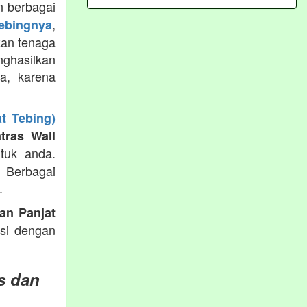
 berbagai
,
tebingnya
kan tenaga
ghasilkan
ya, karena
t Tebing)
tras Wall
tuk anda.
g Berbagai
.
an Panjat
ksi dengan
s dan