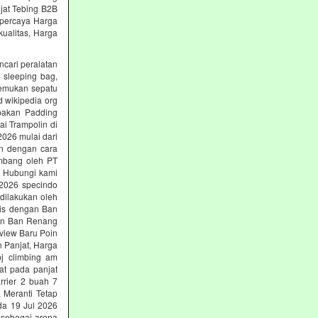
jat Tebing B2B
erpercaya Harga
ualitas, Harga
ncari peralatan
, sleeping bag,
nemukan sepatu
d wikipedia org
upakan Padding
ai Trampolin di
2026 mulai dari
an dengan cara
embang oleh PT
ng Hubungi kami
i 2026 specindo
dilakukan oleh
nis dengan Ban
gan Ban Renang
view Baru Poin
n Panjat, Harga
pj climbing am
at pada panjat
rrier 2 buah 7
 Meranti Tetap
rda 19 Jul 2026
 sebagai arena