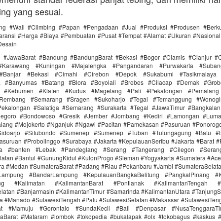
ing yang sesuai.
ing #Wall #Climbing #Papan #Pengadaan #Jual #Produksi #Produsen #Berku
ransi #Harga #Biaya #Pembuatan #Pusat #Tempat #Alamat #Ukuran #Nasional 
Desain
i #JawaBarat #Bandung #BandungBarat #Bekasi #Bogor #Ciamis #Cianjur #C
#Karawang #Kuningan #Majalengka #Pangandaran #Purwakarta #Suba
Banjar #Bekasi #Cimahi #Cirebon #Depok #Sukabumi #Tasikmalaya
ra #Banyumas #Batang #Blora #Boyolali #Brebes #Cilacap #Demak #Grob
r #Kebumen #Klaten #Kudus #Magelang #Pati #Pekalongan #Pemalang 
#Rembang #Semarang #Sragen #Sukoharjo #Tegal #Temanggung #Wonogi
ekalongan #Salatiga #Semarang #Surakarta #Tegal #JawaTimur #Bangkala
onegoro #Bondowoso #Gresik #Jember #Jombang #Kediri #Lamongan #Lum
lang #Mojokerto #Nganjuk #Ngawi #Pacitan #Pamekasan #Pasuruan #Ponorogo
idoarjo #Situbondo #Sumenep #Sumenep #Tuban #Tulungagung #Batu #Bl
asuruan #Probolinggo #Surabaya #Jakarta #KepulauanSeribu #Jakarta #Barat #
ra #banten #Lebak #Pandeglang #Serang #Tangerang #Cilegon #Seran
latan #Bantul #GunungKidul #KulonProgo #Sleman #Yogyakarta #Sumatera #Ac
ra #Medan #SumateraBarat #Padang #Riau #Pekanbaru #Jambi #SumateraSelat
Lampung #BandarLampung #KepulauanBangkaBelitung #PangkalPinang #K
ang #Kalimatan #KalimantanBarat #Pontianak #KalimantanTengah #
latan #Banjarmasin #KalimantanTimur #Samarinda #KalimantanUtara #TanjungS
a #Manado #SulawesiTengah #Palu #SulawesiSelatan #Makassar #SulawesiTen
rat #Mamuju #Gorontalo #SundaKecil #Bali #Denpasar #NusaTenggaraT
Barat #Mataram #lombok #tokopedia #bukalapak #olx #tokobagus #kaskus #a