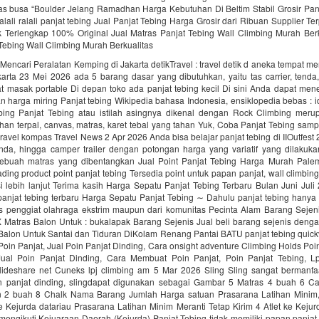
as busa “Boulder Jelang Ramadhan Harga Kebutuhan Di Beltim Stabil Grosir Pan
alali‎ ralali panjat tebing‎ Jual Panjat Tebing Harga Grosir dari Ribuan Supplier T
k Terlengkap 100% Original Jual Matras Panjat Tebing Wall Climbing Murah Berk
Tebing Wall Climbing Murah Berkualitas
encari Peralatan Kemping di Jakarta detikTravel : travel detik d aneka tempat me
arta 23 Mei 2026 ada 5 barang dasar yang dibutuhkan, yaitu tas carrier, tenda
at masak portable Di depan toko ada panjat tebing kecil Di sini Anda dapat me
n harga miring Panjat tebing Wikipedia bahasa Indonesia, ensiklopedia bebas : i
ebing Panjat Tebing atau istilah asingnya dikenal dengan Rock Climbing mer
ahan terpal, canvas, matras, karet tebal yang tahan Yuk, Coba Panjat Tebing samp
 travel kompas Travel News 2 Apr 2026 Anda bisa belajar panjat tebing di IIOutfest 
tenda, hingga camper trailer dengan potongan harga yang variatif yang dilakuk
ebuah matras yang dibentangkan Jual Point Panjat Tebing Harga Murah Pal
rading product point panjat tebing Tersedia point untuk papan panjat, wall climbi
i lebih lanjut Terima kasih Harga Sepatu Panjat Tebing Terbaru Bulan Juni Jul
panjat tebing terbaru Harga Sepatu Panjat Tebing ∼ Dahulu panjat tebing hanya 
s penggiat olahraga ekstrim maupun dari komunitas Pecinta Alam Barang Seje
Matras Balon Untuk : bukalapak Barang Sejenis Jual beli barang sejenis den
Balon Untuk Santai dan Tiduran DiKolam Renang Pantai BATU panjat tebing quick
Poin Panjat, Jual Poin Panjat Dinding, Cara onsight adventure Climbing Holds Poi
Jual Poin Panjat Dinding, Cara Membuat Poin Panjat, Poin Panjat Tebing, L
slideshare net Cuneks lpj climbing am 5 Mar 2026 Sling Sling sangat bermanfa
 panjat dinding, slingdapat digunakan sebagai Gambar 5 Matras 4 buah 6 Ca
 2 buah 8 Chalk Nama Barang Jumlah Harga satuan Prasarana Latihan Minim,
ke Kejurda datariau Prasarana Latihan Minim Meranti Tetap Kirim 4 Atlet ke Keju
mengikuti Kejuaraan Daerah (Kejurda) Panjat Tebing tidak memiliki papan panjat