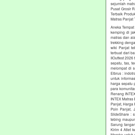
sejumlah matr
Pusat Grosir R
Terbaik Produ
Matras Panjat 
Aneka Tempat M
kemping di jak
matras dan al
trekking denga
wiki Panjat t
terbuat dari b
IIOutfest 2026
sepatu, tas, 
melompat di s
Elbrus : indot
untuk informas
harga sepatu 
para komunita
Renang INTEX 
INTEX Matras 
Panjat, Harga 
Poin Panjat, 
SlideShare : 
tebing maupun
Sarung tangan
Kirim 4 Atlet 
Mereka untuk 