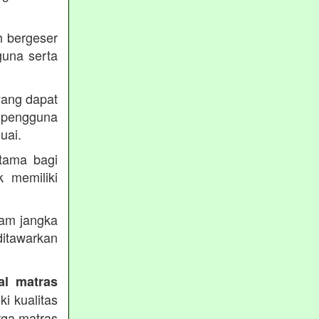
h bergeser
guna serta
yang dapat
pengguna
uai.
utama bagi
k memiliki
lam jangka
itawarkan
al matras
i kualitas
rga matras