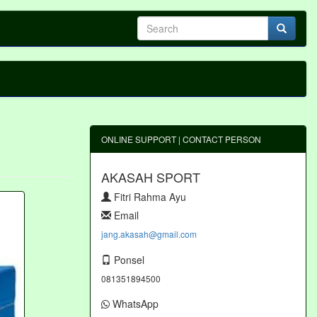
ONLINE SUPPORT | CONTACT PERSON
g
AKASAH SPORT
Fitri Rahma Ayu
Email
jang.akasah@gmail.com
Ponsel
081351894500
WhatsApp