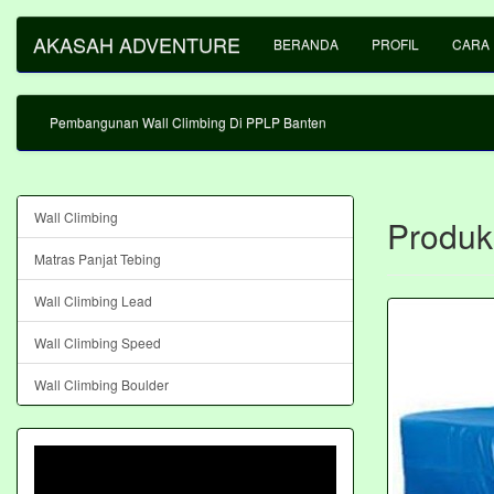
AKASAH ADVENTURE
BERANDA
PROFIL
CARA
Pembangunan Wall Climbing Di PPLP Banten
Wall Climbing
Produk
Matras Panjat Tebing
Wall Climbing Lead
Wall Climbing Speed
Wall Climbing Boulder