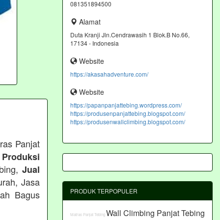
081351894500
Alamat
Duta Kranji Jln.Cendrawasih 1 Blok.B No.66,
17134 - Indonesia
Website
https://akasahadventure.com/
Website
https://papanpanjattebing.wordpress.com/
https://produsenpanjattebing.blogspot.com/
https://produsenwallclimbing.blogspot.com/
ras Panjat
 Produksi
ebing,
Jual
urah, Jasa
PRODUK TERPOPULER
rah Bagus
Wall Climbing Panjat Tebing
Matras Panjat Tebing