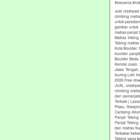
#elevenia #in
Jual crashpad 
climbing matr
untuk peredam 
gambar untuk j
matras panjat 
Matras Hiking
Tebing matras
Kota Boulder:
boulder panja
Boulder Beda 
Kendal Jualo :
Jawa Tengah, 
touring Lish H
2026 Free dow
JUAL crashpad
climbing matr
dari pemanjat
Terbaik | Laz
Pisau, Sleepin
Camping Allum
Panjat Tebing
Panjat Tebing 
dan matras ti
Terbakar kabar
Tebing yang t