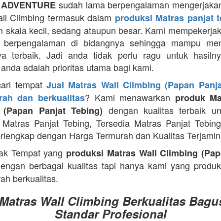
sudah lama berpengalaman mengerjakan
 ADVENTURE
ll Climbing termasuk dalam
produksi Matras panjat 
m skala kecil, sedang ataupun besar. Kami mempekerja
g berpengalaman di bidangnya sehingga mampu men
ya terbaik. Jadi anda tidak perlu ragu untuk hasiln
anda adalah prioritas utama bagi kami.
cari tempat
Jual Matras Wall Climbing (Papan Panja
? Kami menawarkan
ah dan berkualitas
produk Ma
dengan kualitas terbaik un
 (Papan Panjat Tebing)
Matras Panjat Tebing, Tersedia Matras Panjat Tebin
rlengkap dengan Harga Termurah dan Kualitas Terjamin
ak Tempat yang
produksi Matras Wall Climbing (Pap
engan berbagai kualitas tapi hanya kami yang produ
ah berkualitas.
 Matras Wall Climbing Berkualitas Bagu
Standar Profesional