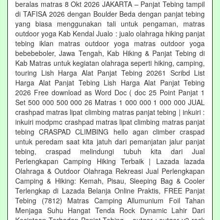
beralas matras 8 Okt 2026 JAKARTA – Panjat Tebing tampil
di TAFISA 2026 dengan Boulder Beda dengan panjat tebing
yang biasa menggunakan tali untuk pengaman, matras
outdoor yoga Kab Kendal Jualo : jualo olahraga hiking panjat
tebing iklan matras outdoor yoga matras outdoor yoga
bebebeboler, Jawa Tengah, Kab Hiking & Panjat Tebing di
Kab Matras untuk kegiatan olahraga seperti hiking, camping,
touring Lish Harga Alat Panjat Tebing 20261 Scribd List
Harga Alat Panjat Tebing Lish Harga Alat Panjat Tebing
2026 Free download as Word Doc ( doc 25 Point Panjat 1
Set 500 000 500 000 26 Matras 1 000 000 1 000 000 JUAL
crashpad matras lipat climbing matras panjat tebing | inkuiri :
inkuiri modpmc crashpad matras lipat climbing matras panjat
tebing CRASPAD CLIMBING hello agan climber craspad
untuk peredam saat kita jatuh dari pemanjatan jalur panjat
tebing, craspad melindungi tubuh kita dari Jual
Perlengkapan Camping Hiking Terbaik | Lazada lazada
Olahraga & Outdoor Olahraga Rekreasi Jual Perlengkapan
Camping & Hiking: Kemah, Pisau, Sleeping Bag & Cooler
Terlengkap di Lazada Belanja Online Praktis, FREE Panjat
Tebing (7812) Matras Camping Allumunium Foil Tahan
Menjaga Suhu Hangat Tenda Rock Dynamic Lahir Dari