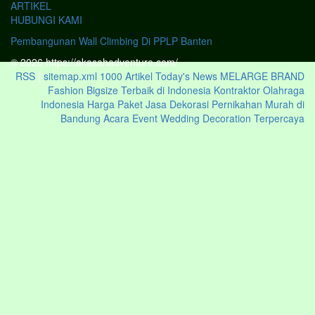
ARTIKEL
HUBUNGI KAMI
Pembangunan Wall Climbing Di PPLP Banten
© 2026 https://akasahadventure.com/
RSS
|
sitemap.xml
1000 Artikel
Today's News
MELARGE BRAND
Fashion Bigsize Terbaik di Indonesia
Kontraktor Olahraga
Indonesia
Harga Paket Jasa Dekorasi Pernikahan Murah di
Bandung Acara Event Wedding Decoration Terpercaya