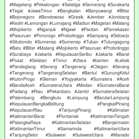
#Magelang #Pekalongan #Salatiga #Semarang #Surakarta
#Tegal #JawaTimur #Bangkalan #Banyuwangi #Blitar
#Bojonegoro #Bondowoso #Gresik #Jember #Jombang
#Kediri #Lamongan #Lumajang #Madiun #Magetan #Malang
#Mojokerto #Nganjuk #Ngawi #Pacitan #Pamekasan
#Pasuruan #Ponorogo #Probolinggo #Sampang #Sidoarjo
#Situbondo #Sumenep #Sumenep #Tuban #Tulungagung
#Batu #Blitar #Malang #Mojokerto #Pasuruan #Probolinggo
#Surabaya #Jakarta #KepulauanSeribu #Jakarta #Barat
#Pusat #Selatan #Timur #Utara #banten #Lebak
#Pandeglang #Serang #Tangerang #Cilegon #Serang
#Tangerang #TangerangSelatan #Bantul #GunungKidul
#KulonProgo #Sleman #Yogyakarta #Sumatera #Aceh
#BandaAceh #SumateraUtara #Medan #SumateraBarat
#Padang #Riau #Pekanbaru #Jambi #SumateraSelatan
#Palembang #Bengkulu #Lampung #BandarLampung
#KepulauanBangkaBelitung #PangkalPinang
#KepulauanRiau #TanjungPinang #Kalimatan
#KalimantanBarat #Pontianak #KalimantanTengah
#PalangkaRaya #KalimantanSelatan #Banjarmasin
#KalimantanTimur #Samarinda #KalimantanUtara
#TanjungSelor #Sulawesi #SulawesiUtara #Manado