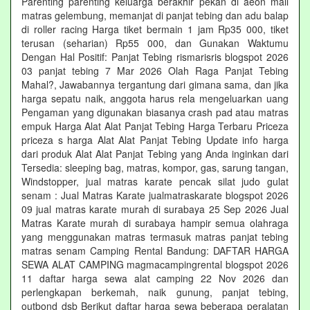
Parenting parenting keluarga berakhir pekan di aeon mall
matras gelembung, memanjat di panjat tebing dan adu balap
di roller racing Harga tiket bermain 1 jam Rp35 000, tiket
terusan (seharian) Rp55 000, dan Gunakan Waktumu
Dengan Hal Positif: Panjat Tebing rismarisris blogspot 2026
03 panjat tebing 7 Mar 2026 Olah Raga Panjat Tebing
Mahal?, Jawabannya tergantung dari gimana sama, dan jika
harga sepatu naik, anggota harus rela mengeluarkan uang
Pengaman yang digunakan biasanya crash pad atau matras
empuk Harga Alat Alat Panjat Tebing Harga Terbaru Priceza
priceza s harga Alat Alat Panjat Tebing Update info harga
dari produk Alat Alat Panjat Tebing yang Anda inginkan dari
Tersedia: sleeping bag, matras, kompor, gas, sarung tangan,
Windstopper, jual matras karate pencak silat judo gulat
senam : Jual Matras Karate jualmatraskarate blogspot 2026
09 jual matras karate murah di surabaya 25 Sep 2026 Jual
Matras Karate murah di surabaya hampir semua olahraga
yang menggunakan matras termasuk matras panjat tebing
matras senam Camping Rental Bandung: DAFTAR HARGA
SEWA ALAT CAMPING magmacampingrental blogspot 2026
11 daftar harga sewa alat camping 22 Nov 2026 dan
perlengkapan berkemah, naik gunung, panjat tebing,
outbond dsb Berikut daftar harga sewa beberapa peralatan