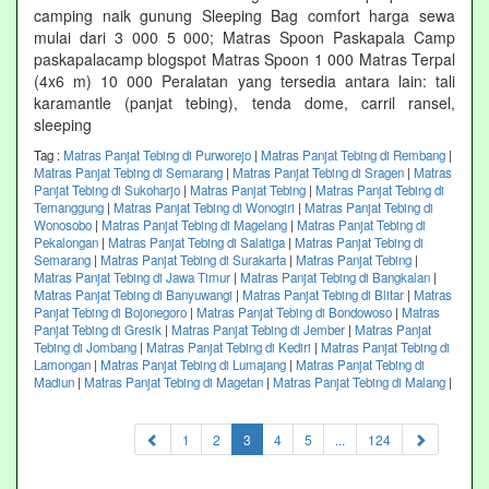
camping naik gunung Sleeping Bag comfort harga sewa
mulai dari 3 000 5 000; Matras Spoon Paskapala Camp
paskapalacamp blogspot Matras Spoon 1 000 Matras Terpal
(4x6 m) 10 000 Peralatan yang tersedia antara lain: tali
karamantle (panjat tebing), tenda dome, carril ransel,
sleeping
Tag :
Matras Panjat Tebing di Purworejo
|
Matras Panjat Tebing di Rembang
|
Matras Panjat Tebing di Semarang
|
Matras Panjat Tebing di Sragen
|
Matras
Panjat Tebing di Sukoharjo
|
Matras Panjat Tebing
|
Matras Panjat Tebing di
Temanggung
|
Matras Panjat Tebing di Wonogiri
|
Matras Panjat Tebing di
Wonosobo
|
Matras Panjat Tebing di Magelang
|
Matras Panjat Tebing di
Pekalongan
|
Matras Panjat Tebing di Salatiga
|
Matras Panjat Tebing di
Semarang
|
Matras Panjat Tebing di Surakarta
|
Matras Panjat Tebing
|
Matras Panjat Tebing di Jawa Timur
|
Matras Panjat Tebing di Bangkalan
|
Matras Panjat Tebing di Banyuwangi
|
Matras Panjat Tebing di Blitar
|
Matras
Panjat Tebing di Bojonegoro
|
Matras Panjat Tebing di Bondowoso
|
Matras
Panjat Tebing di Gresik
|
Matras Panjat Tebing di Jember
|
Matras Panjat
Tebing di Jombang
|
Matras Panjat Tebing di Kediri
|
Matras Panjat Tebing di
Lamongan
|
Matras Panjat Tebing di Lumajang
|
Matras Panjat Tebing di
Madiun
|
Matras Panjat Tebing di Magetan
|
Matras Panjat Tebing di Malang
|
(current)
1
2
3
4
5
...
124