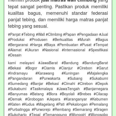
tepat sangat penting. Pastikan produk memiliki
kualitas bagus, memenuhi standar federasi
panjat tebing, dan memiliki harga matras panjat
tebing yang sesuai.
#Panjat #Tebing #Wall #Climbing #Papan #Pengadaan #Jual
#Produksi #Produsen #Berkualitas #Murah #Bagus
#Bergaransi #Harga #Biaya #Pembuatan #Pusat #Tempat
#Alamat #Ukuran #Nasional #Internasional #Spesifikasi
#Desain
kami melayani #JawaBarat #Bandung #BandungBarat
#Bekasi #Bogor #Ciamis #Cianjur #Cirebon #Garut
#Indramayu #Karawang #Kuningan #Majalengka
#Pangandaran #Purwakarta #Subang #Sukabumi
#Sumedang #Banjar #Bekasi #Cimahi #Cirebon #Depok
#Sukabumi #Tasikmalaya #JawaTengah #Banjarnegara
#Banyumas #Batang #Blora #Boyolali #Brebes #Cilacap
#Demak #Grobogan #Jepara #Karanganyar #Kebumen
#Klaten #Kudus #Magelang #Pati #Pekalongan #Pemalang
#Purbalingga #Purworejo #Rembang #Semarang #Sragen
#Sukoharjo #Tegal #Temanggung #Wonogiri #Wonosobo