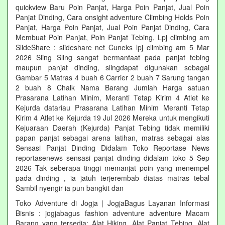
quickview Baru Poin Panjat, Harga Poin Panjat, Jual Poin
Panjat Dinding, Cara onsight adventure Climbing Holds Poin
Panjat, Harga Poin Panjat, Jual Poin Panjat Dinding, Cara
Membuat Poin Panjat, Poin Panjat Tebing, Lpj climbing am
SlideShare : slideshare net Cuneks lpj climbing am 5 Mar
2026 Sling Sling sangat bermanfaat pada panjat tebing
maupun panjat dinding, slingdapat digunakan sebagai
Gambar 5 Matras 4 buah 6 Carrier 2 buah 7 Sarung tangan
2 buah 8 Chalk Nama Barang Jumlah Harga satuan
Prasarana Latihan Minim, Meranti Tetap Kirim 4 Atlet ke
Kejurda datariau Prasarana Latihan Minim Meranti Tetap
Kirim 4 Atlet ke Kejurda 19 Jul 2026 Mereka untuk mengikuti
Kejuaraan Daerah (Kejurda) Panjat Tebing tidak memiliki
papan panjat sebagai arena latihan, matras sebagai alas
Sensasi Panjat Dinding Didalam Toko Reportase News
reportasenews sensasi panjat dinding didalam toko 5 Sep
2026 Tak seberapa tinggi memanjat poin yang menempel
pada dinding , ia jatuh terjerembab diatas matras tebal
Sambil nyengir ia pun bangkit dan
Toko Adventure di Jogja | JogjaBagus Layanan Informasi
Bisnis : jogjabagus fashion adventure adventure Macam
Barang yang tersedia: Alat Hiking, Alat Panjat Tebing, Alat