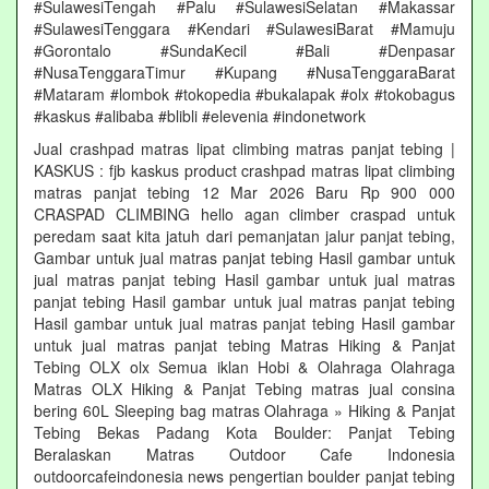
#SulawesiTengah #Palu #SulawesiSelatan #Makassar
#SulawesiTenggara #Kendari #SulawesiBarat #Mamuju
#Gorontalo #SundaKecil #Bali #Denpasar
#NusaTenggaraTimur #Kupang #NusaTenggaraBarat
#Mataram #lombok #tokopedia #bukalapak #olx #tokobagus
#kaskus #alibaba #blibli #elevenia #indonetwork
Jual crashpad matras lipat climbing matras panjat tebing |
KASKUS : fjb kaskus product crashpad matras lipat climbing
matras panjat tebing 12 Mar 2026 Baru Rp 900 000
CRASPAD CLIMBING hello agan climber craspad untuk
peredam saat kita jatuh dari pemanjatan jalur panjat tebing,
Gambar untuk jual matras panjat tebing Hasil gambar untuk
jual matras panjat tebing Hasil gambar untuk jual matras
panjat tebing Hasil gambar untuk jual matras panjat tebing
Hasil gambar untuk jual matras panjat tebing Hasil gambar
untuk jual matras panjat tebing Matras Hiking & Panjat
Tebing OLX olx Semua iklan Hobi & Olahraga Olahraga
Matras OLX Hiking & Panjat Tebing matras jual consina
bering 60L Sleeping bag matras Olahraga » Hiking & Panjat
Tebing Bekas Padang Kota Boulder: Panjat Tebing
Beralaskan Matras Outdoor Cafe Indonesia
outdoorcafeindonesia news pengertian boulder panjat tebing