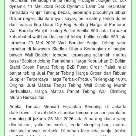
Kecintaan Terhadap Panjat Tebing – outger : outger v2 rock
dynamic 11 Mei 2026 Rock Dynamic Lahir Dari Kecintaan
Terhadap Panjat Tebing bebas, beberapa produknya dibuat
di luar negeri, diantaranya : kayak, helm safety, tenda dome
dan matras tiup Dorai Dry Bag Banting Harga di Pameran
Wall Boulder Panjat Tebing Beltim Senilai 650 Juta Terbakar
kabarbabel wall boulder panjat tebing beltim senilai 650 juta
terbakar 23 Mei 2026 Wall Boulder Panjat Tebing yang
terbakar di kawasan Stadion Utama Sedangkan di bagian
bawah Wall Boulder tersebut terpasang sejumlah matras
busa “Boulder Jelang Ramadhan Harga Kebutuhan Di Beltim
Stabil Grosir Panjat Tebing B2B Pusat Grosir Ralali‎ ralali
panjat tebing‎ Jual Panjat Tebing Harga Grosir dari Ribuan
Supplier Terpercaya Harga Terbaik Produk Terlengkap 100%
Original Jual Matras Panjat Tebing Wall Climbing Murah
Berkualitas, Harga Matras Panjat Tebing Wall Climbing
Murah Berkualitas
Aneka Tempat Mencari Peralatan Kemping di Jakarta
detikTravel : travel detik d aneka tempat mencari peralatan
kemping di jakarta 23 Mei 2026 ada 5 barang dasar yang
dibutuhkan, yaitu tas carrier, tenda, sleeping bag, matras
dan alat masak portable Di depan toko ada panjat tebing