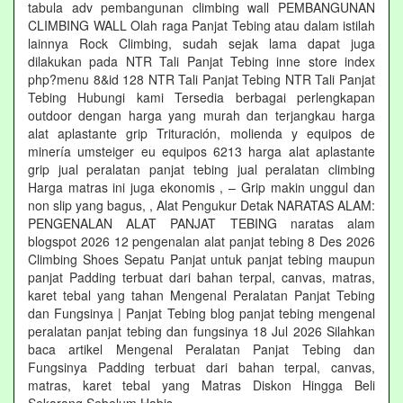
tabula adv pembangunan climbing wall PEMBANGUNAN
CLIMBING WALL Olah raga Panjat Tebing atau dalam istilah
lainnya Rock Climbing, sudah sejak lama dapat juga
dilakukan pada NTR Tali Panjat Tebing inne store index
php?menu 8&id 128 NTR Tali Panjat Tebing NTR Tali Panjat
Tebing Hubungi kami Tersedia berbagai perlengkapan
outdoor dengan harga yang murah dan terjangkau harga
alat aplastante grip Trituración, molienda y equipos de
minería umsteiger eu equipos 6213 harga alat aplastante
grip jual peralatan panjat tebing jual peralatan climbing
Harga matras ini juga ekonomis , – Grip makin unggul dan
non slip yang bagus, , Alat Pengukur Detak NARATAS ALAM:
PENGENALAN ALAT PANJAT TEBING naratas alam
blogspot 2026 12 pengenalan alat panjat tebing 8 Des 2026
Climbing Shoes Sepatu Panjat untuk panjat tebing maupun
panjat Padding terbuat dari bahan terpal, canvas, matras,
karet tebal yang tahan Mengenal Peralatan Panjat Tebing
dan Fungsinya | Panjat Tebing blog panjat tebing mengenal
peralatan panjat tebing dan fungsinya 18 Jul 2026 Silahkan
baca artikel Mengenal Peralatan Panjat Tebing dan
Fungsinya Padding terbuat dari bahan terpal, canvas,
matras, karet tebal yang Matras Diskon Hingga Beli