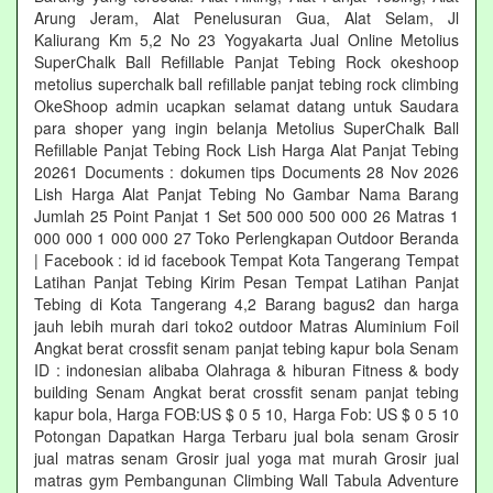
Arung Jeram, Alat Penelusuran Gua, Alat Selam, Jl
Kaliurang Km 5,2 No 23 Yogyakarta Jual Online Metolius
SuperChalk Ball Refillable Panjat Tebing Rock okeshoop
metolius superchalk ball refillable panjat tebing rock climbing
OkeShoop admin ucapkan selamat datang untuk Saudara
para shoper yang ingin belanja Metolius SuperChalk Ball
Refillable Panjat Tebing Rock Lish Harga Alat Panjat Tebing
20261 Documents : dokumen tips Documents 28 Nov 2026
Lish Harga Alat Panjat Tebing No Gambar Nama Barang
Jumlah 25 Point Panjat 1 Set 500 000 500 000 26 Matras 1
000 000 1 000 000 27 Toko Perlengkapan Outdoor Beranda
| Facebook : id id facebook Tempat Kota Tangerang Tempat
Latihan Panjat Tebing Kirim Pesan Tempat Latihan Panjat
Tebing di Kota Tangerang 4,2 Barang bagus2 dan harga
jauh lebih murah dari toko2 outdoor Matras Aluminium Foil
Angkat berat crossfit senam panjat tebing kapur bola Senam
ID : indonesian alibaba Olahraga & hiburan Fitness & body
building Senam Angkat berat crossfit senam panjat tebing
kapur bola, Harga FOB:US $ 0 5 10, Harga Fob: US $ 0 5 10
Potongan Dapatkan Harga Terbaru jual bola senam Grosir
jual matras senam Grosir jual yoga mat murah Grosir jual
matras gym Pembangunan Climbing Wall Tabula Adventure