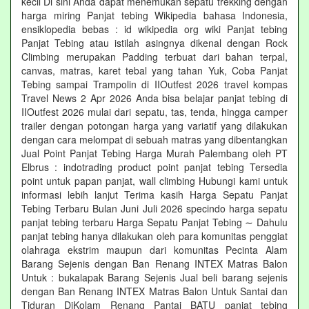
kecil Di sini Anda dapat menemukan sepatu trekking dengan
harga miring Panjat tebing Wikipedia bahasa Indonesia,
ensiklopedia bebas : id wikipedia org wiki Panjat tebing
Panjat Tebing atau istilah asingnya dikenal dengan Rock
Climbing merupakan Padding terbuat dari bahan terpal,
canvas, matras, karet tebal yang tahan Yuk, Coba Panjat
Tebing sampai Trampolin di IIOutfest 2026 travel kompas
Travel News 2 Apr 2026 Anda bisa belajar panjat tebing di
IIOutfest 2026 mulai dari sepatu, tas, tenda, hingga camper
trailer dengan potongan harga yang variatif yang dilakukan
dengan cara melompat di sebuah matras yang dibentangkan
Jual Point Panjat Tebing Harga Murah Palembang oleh PT
Elbrus : indotrading product point panjat tebing Tersedia
point untuk papan panjat, wall climbing Hubungi kami untuk
informasi lebih lanjut Terima kasih Harga Sepatu Panjat
Tebing Terbaru Bulan Juni Juli 2026 specindo harga sepatu
panjat tebing terbaru Harga Sepatu Panjat Tebing ∼ Dahulu
panjat tebing hanya dilakukan oleh para komunitas penggiat
olahraga ekstrim maupun dari komunitas Pecinta Alam
Barang Sejenis dengan Ban Renang INTEX Matras Balon
Untuk : bukalapak Barang Sejenis Jual beli barang sejenis
dengan Ban Renang INTEX Matras Balon Untuk Santai dan
Tiduran DiKolam Renang Pantai BATU panjat tebing