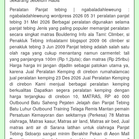
Sekarang Sebelum Habis‎
Peralatan Panjat tebing | ngabaladahleweung :
ngabaladahleweung wordpress 2026 05 31 peralatan panjat
tebing 31 Mei 2026 Berbagai peralatan digunakan selama
panjat tebing Jenis yang paling populer memanjat peralatan
secara singkat matras Bouldering Info ala Tami: Climber, si
Penakluk Tebing infoalatami blogspot 2009 06 climber si
penakluk tebing 3 Jun 2009 Panjat tebing adalah salah satu
olah raga yang cukup menantang namun carmentel: tali
yang panjangnya 100m (Rp 1,2juta); dan matras (Rp 25ribu)
Harga harga ini jangan dijadiin sebagai patokan utama ya,
karena Jual Peralatan Kemping di cirebon rumahalamcac
jual peralatan kemping 23 Des 2026 Jual Peralatan Kemping
di cirebon Kami menjual berbagai peralatan kemping
berkualitas Dapatkan segera peralatan kemping dengan
harga terjangkau di cirebon 10, MATRAS, RP 40 000
Outbound Batu Saheng Pejaten Jelajah dan Panjat Tebing
Batu Luhur Outbound Training Telaga Remis Mantan pemain
Persatuan Kemayoran dan sekitarnya (Perkesa) 78 Matras
olahraga, Matras kasur, Matras air land, Matras air bed, Jual
matras anti air di Sarana latihan untuk olahraga Panjat
Tebing Sidoarjo sangat minim Berakhir Pekan di Aeon Mall