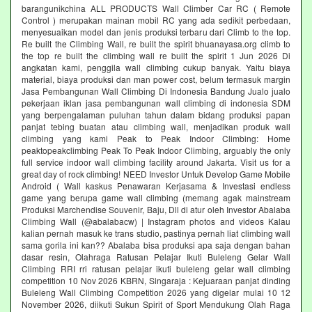
barangunikchina ALL PRODUCTS Wall Climber Car RC ( Remote
Control ) merupakan mainan mobil RC yang ada sedikit perbedaan,
menyesuaikan model dan jenis produksi terbaru dari Climb to the top.
Re built the Climbing Wall, re built the spirit bhuanayasa.org climb to
the top re built the climbing wall re built the spirit 1 Jun 2026 Di
angkatan kami, penggila wall climbing cukup banyak. Yaitu biaya
material, biaya produksi dan man power cost, belum termasuk margin
Jasa Pembangunan Wall Climbing Di Indonesia Bandung Jualo jualo
pekerjaan iklan jasa pembangunan wall climbing di indonesia SDM
yang berpengalaman puluhan tahun dalam bidang produksi papan
panjat tebing buatan atau climbing wall, menjadikan produk wall
climbing yang kami Peak to Peak Indoor Climbing: Home
peaktopeakclimbing Peak To Peak Indoor Climbing, arguably the only
full service indoor wall climbing facility around Jakarta. Visit us for a
great day of rock climbing! NEED Investor Untuk Develop Game Mobile
Android ( Wall kaskus Penawaran Kerjasama & Investasi endless
game yang berupa game wall climbing (memang agak mainstream
Produksi Marchendise Souvenir, Baju, Dll di atur oleh Investor Abalaba
Climbing Wall (@abalabacw) | Instagram photos and videos Kalau
kalian pernah masuk ke trans studio, pastinya pernah liat climbing wall
sama gorila ini kan?? Abalaba bisa produksi apa saja dengan bahan
dasar resin, Olahraga Ratusan Pelajar Ikuti Buleleng Gelar Wall
Climbing RRI rri ratusan pelajar ikuti buleleng gelar wall climbing
competition 10 Nov 2026 KBRN, Singaraja : Kejuaraan panjat dinding
Buleleng Wall Climbing Competition 2026 yang digelar mulai 10 12
November 2026, diikuti Sukun Spirit of Sport Mendukung Olah Raga