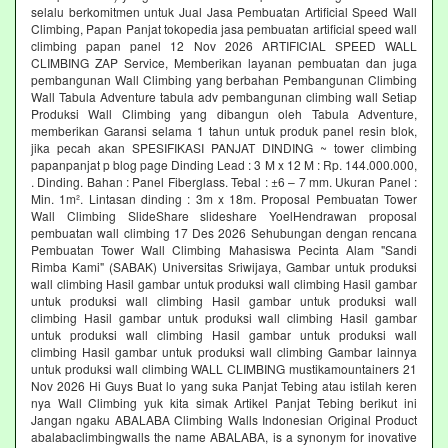
selalu berkomitmen untuk Jual Jasa Pembuatan Artificial Speed Wall
Climbing, Papan Panjat tokopedia jasa pembuatan artificial speed wall
climbing papan panel 12 Nov 2026 ARTIFICIAL SPEED WALL
CLIMBING ZAP Service, Memberikan layanan pembuatan dan juga
pembangunan Wall Climbing yang berbahan Pembangunan Climbing
Wall Tabula Adventure tabula adv pembangunan climbing wall Setiap
Produksi Wall Climbing yang dibangun oleh Tabula Adventure,
memberikan Garansi selama 1 tahun untuk produk panel resin blok,
jika pecah akan SPESIFIKASI PANJAT DINDING ~ tower climbing
papanpanjat p blog page Dinding Lead : 3 M x 12 M : Rp. 144.000.000,
. Dinding. Bahan : Panel Fiberglass. Tebal : ±6 – 7 mm. Ukuran Panel :
Min. 1m². Lintasan dinding : 3m x 18m. Proposal Pembuatan Tower
Wall Climbing SlideShare slideshare YoelHendrawan proposal
pembuatan wall climbing 17 Des 2026 Sehubungan dengan rencana
Pembuatan Tower Wall Climbing Mahasiswa Pecinta Alam "Sandi
Rimba Kami" (SABAK) Universitas Sriwijaya, Gambar untuk produksi
wall climbing Hasil gambar untuk produksi wall climbing Hasil gambar
untuk produksi wall climbing Hasil gambar untuk produksi wall
climbing Hasil gambar untuk produksi wall climbing Hasil gambar
untuk produksi wall climbing Hasil gambar untuk produksi wall
climbing Hasil gambar untuk produksi wall climbing Gambar lainnya
untuk produksi wall climbing WALL CLIMBING mustikamountainers 21
Nov 2026 Hi Guys Buat lo yang suka Panjat Tebing atau istilah keren
nya Wall Climbing yuk kita simak Artikel Panjat Tebing berikut ini
Jangan ngaku ABALABA Climbing Walls Indonesian Original Product
abalabaclimbingwalls the name ABALABA, is a synonym for inovative