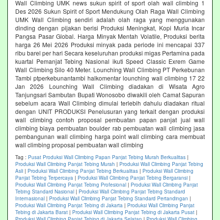
Wall Climbing UMK news sukun spirit of sport olah wall climbing 1
Des 2026 Sukun Spirit of Sport Mendukung Olah Raga Wall Climbing
UMK Wall Climbing sendiri adalah olah raga yang menggunakan
dinding dengan pijakan berisi Produksi Meningkat, Kopi Muria Incar
Pangsa Pasar Global. Harga Minyak Mentah Volatile, Produksi berita
harga 26 Mei 2026 Produksi minyak pada periode ini mencapai 337
ribu barel per hari Secara keseluruhan produksi migas Pertamina pada
kuartal Pemanjat Tebing Nasional ikuti Speed Classic Exrem Game
Wall Climbing Silo 40 Meter. Lounching Wall Climbing PT Perkebunan
Tambi ptperkebunantambi halkomentar lounching wall climbing 17 22
Jan 2026 Lounching Wall Climbing diadakan di Wisata Agro
Tanjungsari Sambutan Bupati Wonosobo diwakili oleh Camat Sapuran
sebelum acara Wall Climbing dimulai terlebih dahulu diadakan ritual
dengan UNIT PRODUKSI Penelusuran yang terkait dengan produksi
wall climbing contoh proposal pembuatan papan panjat jual wall
climbing biaya pembuatan boulder rab pembuatan wall climbing jasa
pembangunan wall climbing harga point wall climbing cara membuat
wall climbing proposal pembuatan wall climbing
Tag :
Pusat Produksi Wall Climbing Papan Panjat Tebing Murah Berkualitas
|
Produksi Wall Climbing Panjat Tebing Murah
|
Produksi Wall Climbing Panjat Tebing
Asli
|
Produksi Wall Climbing Panjat Tebing Berkualitas
|
Produksi Wall Climbing
Panjat Tebing Terpercaya
|
Produksi Wall Climbing Panjat Tebing Bergaransi
|
Produksi Wall Climbing Panjat Tebing Profesional
|
Produksi Wall Climbing Panjat
Tebing Standard Nasional
|
Produksi Wall Climbing Panjat Tebing Standard
Internasional
|
Produksi Wall Climbing Panjat Tebing Standard Pertandingan
|
Produksi Wall Climbing Panjat Tebing di Jakarta
|
Produksi Wall Climbing Panjat
Tebing di Jakarta Barat
|
Produksi Wall Climbing Panjat Tebing di Jakarta Pusat
|
Produksi Wall Climbing Panjat Tebing di Jakarta Selatan
|
Produksi Wall Climbing