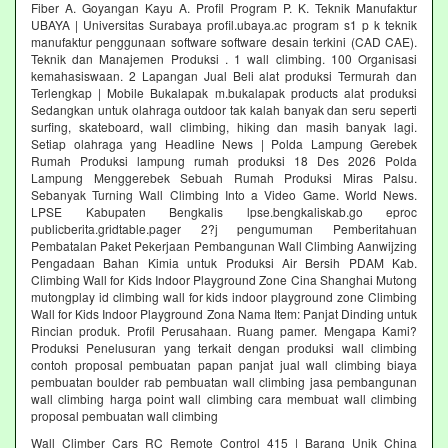
Fiber A. Goyangan Kayu A. Profil Program P. K. Teknik Manufaktur
UBAYA | Universitas Surabaya profil.ubaya.ac program s1 p k teknik
manufaktur penggunaan software software desain terkini (CAD CAE).
Teknik dan Manajemen Produksi . 1 wall climbing. 100 Organisasi
kemahasiswaan. 2 Lapangan Jual Beli alat produksi Termurah dan
Terlengkap | Mobile Bukalapak m.bukalapak products alat produksi
Sedangkan untuk olahraga outdoor tak kalah banyak dan seru seperti
surfing, skateboard, wall climbing, hiking dan masih banyak lagi.
Setiap olahraga yang Headline News | Polda Lampung Gerebek
Rumah Produksi lampung rumah produksi 18 Des 2026 Polda
Lampung Menggerebek Sebuah Rumah Produksi Miras Palsu.
Sebanyak Turning Wall Climbing Into a Video Game. World News.
LPSE Kabupaten Bengkalis lpse.bengkaliskab.go eproc
publicberita.gridtable.pager 2?j pengumuman Pemberitahuan
Pembatalan Paket Pekerjaan Pembangunan Wall Climbing Aanwijzing
Pengadaan Bahan Kimia untuk Produksi Air Bersih PDAM Kab.
Climbing Wall for Kids Indoor Playground Zone Cina Shanghai Mutong
mutongplay id climbing wall for kids indoor playground zone Climbing
Wall for Kids Indoor Playground Zona Nama Item: Panjat Dinding untuk
Rincian produk. Profil Perusahaan. Ruang pamer. Mengapa Kami?
Produksi Penelusuran yang terkait dengan produksi wall climbing
contoh proposal pembuatan papan panjat jual wall climbing biaya
pembuatan boulder rab pembuatan wall climbing jasa pembangunan
wall climbing harga point wall climbing cara membuat wall climbing
proposal pembuatan wall climbing
Wall Climber Cars RC Remote Control 415 | Barang Unik China