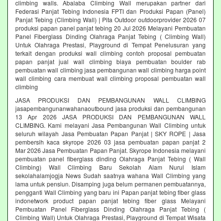
climbing walls. Abalaba Climbing Wall merupakan partner dari
Federasi Panjat Tebing Indonesia FPTI dan Produksi Papan (Panel)
Panjat Tebing (Climbing Wall) | Pita Outdoor outdoorprovider 2026 07
produksi papan panel panjat tebing 20 Jul 2026 Melayani Pembuatan
Panel Fiberglass Dinding Olahraga Panjat Tebing ( Climbing Wall)
Untuk Olahraga Prestasi, Playground di Tempat Penelusuran yang
terkait dengan produksi wall climbing contoh proposal pembuatan
papan panjat jual wall climbing biaya pembuatan boulder rab
pembuatan wall climbing jasa pembangunan wall climbing harga point
wall climbing cara membuat wall climbing proposal pembuatan wall
climbing
JASA PRODUKSI DAN PEMBANGUNAN WALL CLIMBING
jasapembangunanwahanaoutbound jasa produksi dan pembangunan
13 Apr 2026 JASA PRODUKSI DAN PEMBANGUNAN WALL
CLIMBING. Kami melayani Jasa Pembangunan Wall Climbing untuk
seluruh wilayah Jasa Pembuatan Papan Panjat | SKY ROPE | Jasa
pembersih kaca skyrope 2026 03 jasa pembuatan papan panjat 2
Mar 2026 Jasa Pembuatan Papan Panjat. Skyrope Indonesia melayani
pembuatan panel fiberglass dinding Olahraga Panjat Tebing ( Wall
Climbing) Wall Climbing Baru Sekolah Alam Nurul Islam
sekolahalamjogja News Sudah saatnya wahana Wall Climbing yang
lama untuk pensiun. Disamping juga belum permanen pembuatannya,
pengganti Wall Climbing yang baru ini Papan panjat tebing fiber glass
indonetwork product papan panjat tebing fiber glass Melayani
Pembuatan Panel Fiberglass Dinding Olahraga Panjat Tebing (
Climbing Wall) Untuk Olahraga Prestasi, Playground di Tempat Wisata