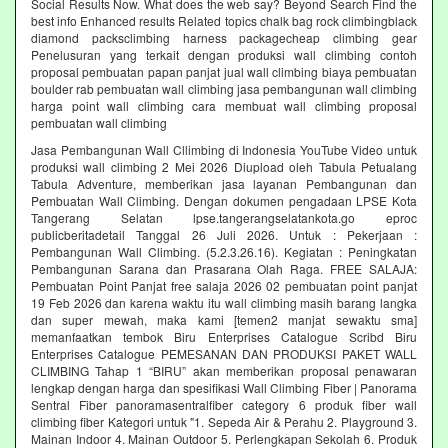
Social Results Now. What does the web say? Beyond Search Find the
best info Enhanced results Related topics chalk bag rock climbingblack
diamond packsclimbing harness packagecheap climbing gear
Penelusuran yang terkait dengan produksi wall climbing contoh
proposal pembuatan papan panjat jual wall climbing biaya pembuatan
boulder rab pembuatan wall climbing jasa pembangunan wall climbing
harga point wall climbing cara membuat wall climbing proposal
pembuatan wall climbing
Jasa Pembangunan Wall Cllimbing di Indonesia YouTube Video untuk
produksi wall climbing 2 Mei 2026 Diupload oleh Tabula Petualang
Tabula Adventure, memberikan jasa layanan Pembangunan dan
Pembuatan Wall Climbing. Dengan dokumen pengadaan LPSE Kota
Tangerang Selatan lpse.tangerangselatankota.go eproc
publicberitadetail Tanggal 26 Juli 2026. Untuk : Pekerjaan :
Pembangunan Wall Climbing. (5.2.3.26.16). Kegiatan : Peningkatan
Pembangunan Sarana dan Prasarana Olah Raga. FREE SALAJA:
Pembuatan Point Panjat free salaja 2026 02 pembuatan point panjat
19 Feb 2026 dan karena waktu itu wall climbing masih barang langka
dan super mewah, maka kami [temen2 manjat sewaktu sma]
memanfaatkan tembok Biru Enterprises Catalogue Scribd Biru
Enterprises Catalogue PEMESANAN DAN PRODUKSI PAKET WALL
CLIMBING Tahap 1 “BIRU” akan memberikan proposal penawaran
lengkap dengan harga dan spesifikasi Wall Climbing Fiber | Panorama
Sentral Fiber panoramasentralfiber category 6 produk fiber wall
climbing fiber Kategori untuk "1. Sepeda Air & Perahu 2. Playground 3.
Mainan Indoor 4. Mainan Outdoor 5. Perlengkapan Sekolah 6. Produk