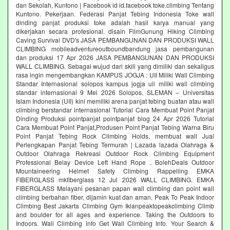
dan Sekolah, Kuntono | Facebook id id.facebook toke.climbing Tentang
Kuntono. Pekerjaan. Federasi Panjat Tebing Indonesia Toke wall
dinding panjat produksi toke adalah hasil karya manual yang
dikerjakan secara profesional. disain FilmGunung Hiking Climbing
Caving Survival DVD's JASA PEMBANGUNAN DAN PRODUKSI WALL
CLIMBING mobileadventureoutboundbandung jasa pembangunan
dan produksi 17 Apr 2026 JASA PEMBANGUNAN DAN PRODUKSI
WALL CLIMBING. Sebagai wujud dari skill yang dimiliki dan sekaligus
rasa ingin mengembangkan KAMPUS JOGJA : UII Miliki Wall Climbing
Standar Internasional solopos kampus jogja uii miliki wall climbing
standar internasional 9 Mei 2026 Solopos, SLEMAN – Universitas
Islam Indonesia (UII) kini memiliki arena panjat tebing buatan atau wall
climbing berstandar internasional Tutorial Cara Membuat Point Panjat
Dinding Produksi pointpanjat pointpanjat blog 24 Apr 2026 Tutorial
Cara Membuat Point Panjat,Produsen Point Panjat Tebing Warna Biru
Point Panjat Tebing Rock Climbing Holds, membuat wall Jual
Perlengkapan Panjat Tebing Termurah | Lazada lazada Olahraga &
Outdoor Olahraga Rekreasi Outdoor Rock Climbing Equipment
Professional Belay Device Left Hand Rope . BolehDeals Outdoor
Mountaineering Helmet Safety Climbing Rappelling EMKA
FIBERGLASS mkfiberglass 12 Jul 2026 WALL CLIMBING. EMKA
FIBERGLASS Melayani pesanan papan wall climbing dan point wall
climbing berbahan fiber, dijamin kuat dan aman. Peak To Peak Indoor
Climbing Best Jakarta Climbing Gym‎ Iklanpeaktopeakclimbing Climb
and boulder for all ages and experience. Taking the Outdoors to
Indoors. Wall Climbing‎ info Get Wall Climbing Info. Your Search &