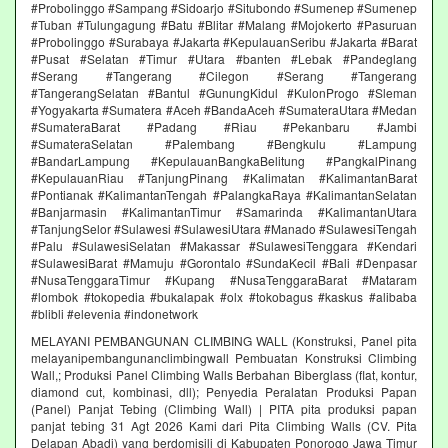
#Probolinggo #Sampang #Sidoarjo #Situbondo #Sumenep #Sumenep
#Tuban #Tulungagung #Batu #Blitar #Malang #Mojokerto #Pasuruan
#Probolinggo #Surabaya #Jakarta #KepulauanSeribu #Jakarta #Barat
#Pusat #Selatan #Timur #Utara #banten #Lebak #Pandeglang
#Serang #Tangerang #Cilegon #Serang #Tangerang
#TangerangSelatan #Bantul #GunungKidul #KulonProgo #Sleman
#Yogyakarta #Sumatera #Aceh #BandaAceh #SumateraUtara #Medan
#SumateraBarat #Padang #Riau #Pekanbaru #Jambi
#SumateraSelatan #Palembang #Bengkulu #Lampung
#BandarLampung #KepulauanBangkaBelitung #PangkalPinang
#KepulauanRiau #TanjungPinang #Kalimatan #KalimantanBarat
#Pontianak #KalimantanTengah #PalangkaRaya #KalimantanSelatan
#Banjarmasin #KalimantanTimur #Samarinda #KalimantanUtara
#TanjungSelor #Sulawesi #SulawesiUtara #Manado #SulawesiTengah
#Palu #SulawesiSelatan #Makassar #SulawesiTenggara #Kendari
#SulawesiBarat #Mamuju #Gorontalo #SundaKecil #Bali #Denpasar
#NusaTenggaraTimur #Kupang #NusaTenggaraBarat #Mataram
#lombok #tokopedia #bukalapak #olx #tokobagus #kaskus #alibaba
#blibli #elevenia #indonetwork
MELAYANI PEMBANGUNAN CLIMBING WALL (Konstruksi, Panel pita
melayanipembangunanclimbingwall Pembuatan Konstruksi Climbing
Wall,; Produksi Panel Climbing Walls Berbahan Biberglass (flat, kontur,
diamond cut, kombinasi, dll); Penyedia Peralatan Produksi Papan
(Panel) Panjat Tebing (Climbing Wall) | PITA pita produksi papan
panjat tebing 31 Agt 2026 Kami dari Pita Climbing Walls (CV. Pita
Delapan Abadi) yang berdomisili di Kabupaten Ponorogo Jawa Timur