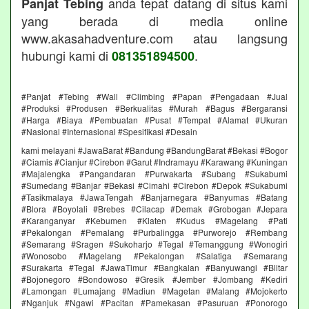
anda tepat datang di situs kami
Panjat Tebing
yang berada di media online
www.akasahadventure.com atau langsung
hubungi kami di
.
081351894500
#Panjat #Tebing #Wall #Climbing #Papan #Pengadaan #Jual
#Produksi #Produsen #Berkualitas #Murah #Bagus #Bergaransi
#Harga #Biaya #Pembuatan #Pusat #Tempat #Alamat #Ukuran
#Nasional #Internasional #Spesifikasi #Desain
kami melayani #JawaBarat #Bandung #BandungBarat #Bekasi #Bogor
#Ciamis #Cianjur #Cirebon #Garut #Indramayu #Karawang #Kuningan
#Majalengka #Pangandaran #Purwakarta #Subang #Sukabumi
#Sumedang #Banjar #Bekasi #Cimahi #Cirebon #Depok #Sukabumi
#Tasikmalaya #JawaTengah #Banjarnegara #Banyumas #Batang
#Blora #Boyolali #Brebes #Cilacap #Demak #Grobogan #Jepara
#Karanganyar #Kebumen #Klaten #Kudus #Magelang #Pati
#Pekalongan #Pemalang #Purbalingga #Purworejo #Rembang
#Semarang #Sragen #Sukoharjo #Tegal #Temanggung #Wonogiri
#Wonosobo #Magelang #Pekalongan #Salatiga #Semarang
#Surakarta #Tegal #JawaTimur #Bangkalan #Banyuwangi #Blitar
#Bojonegoro #Bondowoso #Gresik #Jember #Jombang #Kediri
#Lamongan #Lumajang #Madiun #Magetan #Malang #Mojokerto
#Nganjuk #Ngawi #Pacitan #Pamekasan #Pasuruan #Ponorogo