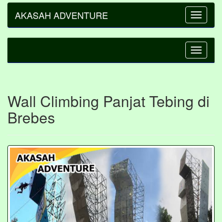
AKASAH ADVENTURE
Toggle
navigatio
Toggle
navigatio
Wall Climbing Panjat Tebing di
Brebes