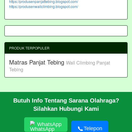
https://produsenpanjattebing.blogspot.com/
https://produsenwallclimbing.blogspot.com/
PRODUK TERPOPULER
Matras Panjat Tebing
Wall Climbing Panjat
Tebing
Butuh Info Tentang Sarana Olahraga?
BERANDA
Silahkan Hubungi Kami
PROFIL
CARA PESAN
ARTIKEL
WhatsApp
HUBUNGI KAMI
📞
Telepon