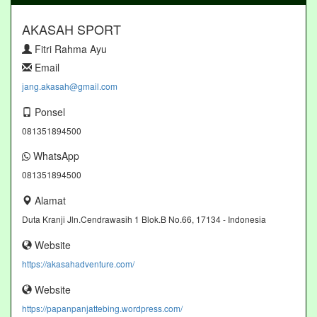
AKASAH SPORT
Fitri Rahma Ayu
Email
jang.akasah@gmail.com
Ponsel
081351894500
WhatsApp
081351894500
Alamat
Duta Kranji Jln.Cendrawasih 1 Blok.B No.66, 17134 - Indonesia
Website
https://akasahadventure.com/
Website
https://papanpanjattebing.wordpress.com/