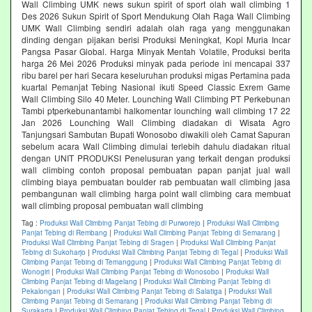
Wall Climbing UMK news sukun spirit of sport olah wall climbing 1
Des 2026 Sukun Spirit of Sport Mendukung Olah Raga Wall Climbing
UMK Wall Climbing sendiri adalah olah raga yang menggunakan
dinding dengan pijakan berisi Produksi Meningkat, Kopi Muria Incar
Pangsa Pasar Global. Harga Minyak Mentah Volatile, Produksi berita
harga 26 Mei 2026 Produksi minyak pada periode ini mencapai 337
ribu barel per hari Secara keseluruhan produksi migas Pertamina pada
kuartal Pemanjat Tebing Nasional ikuti Speed Classic Exrem Game
Wall Climbing Silo 40 Meter. Lounching Wall Climbing PT Perkebunan
Tambi ptperkebunantambi halkomentar lounching wall climbing 17 22
Jan 2026 Lounching Wall Climbing diadakan di Wisata Agro
Tanjungsari Sambutan Bupati Wonosobo diwakili oleh Camat Sapuran
sebelum acara Wall Climbing dimulai terlebih dahulu diadakan ritual
dengan UNIT PRODUKSI Penelusuran yang terkait dengan produksi
wall climbing contoh proposal pembuatan papan panjat jual wall
climbing biaya pembuatan boulder rab pembuatan wall climbing jasa
pembangunan wall climbing harga point wall climbing cara membuat
wall climbing proposal pembuatan wall climbing
Tag :
Produksi Wall Climbing Panjat Tebing di Purworejo
|
Produksi Wall Climbing
Panjat Tebing di Rembang
|
Produksi Wall Climbing Panjat Tebing di Semarang
|
Produksi Wall Climbing Panjat Tebing di Sragen
|
Produksi Wall Climbing Panjat
Tebing di Sukoharjo
|
Produksi Wall Climbing Panjat Tebing di Tegal
|
Produksi Wall
Climbing Panjat Tebing di Temanggung
|
Produksi Wall Climbing Panjat Tebing di
Wonogiri
|
Produksi Wall Climbing Panjat Tebing di Wonosobo
|
Produksi Wall
Climbing Panjat Tebing di Magelang
|
Produksi Wall Climbing Panjat Tebing di
Pekalongan
|
Produksi Wall Climbing Panjat Tebing di Salatiga
|
Produksi Wall
Climbing Panjat Tebing di Semarang
|
Produksi Wall Climbing Panjat Tebing di
Surakarta
|
Produksi Wall Climbing Panjat Tebing di Tegal
|
Produksi Wall Climbing