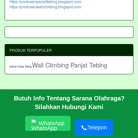
https://produsenpanjattebing.blogspot.com/
https://produsenwallclimbing.blogspot.com/
PRODUK TERPOPULER
Wall Climbing Panjat Tebing
Matras Panjat Tebing
Butuh Info Tentang Sarana Olahraga?
BERANDA
Silahkan Hubungi Kami
PROFIL
CARA PESAN
ARTIKEL
WhatsApp
HUBUNGI KAMI
📞
Telepon
Pembangunan Wall Climbing Di PPLP Banten