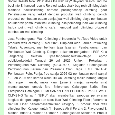
Social Results Now. What does the web say? Beyond Search Find the
best info Enhanced results Related topics chalk bag rock climbingblack
diamond packsclimbing harness packagecheap climbing gear
Penelusuran yang terkait dengan produksi wall climbing contoh
proposal pembuatan papan panjat jual wall climbing biaya pembuatan
boulder rab pembuatan wall climbing jasa pembangunan wall climbing
harga point wall climbing cara membuat wall climbing proposal
pembuatan wall climbing
Jasa Pembangunan Wall Cllimbing di Indonesia YouTube Video untuk
produksi wall climbing 2 Mei 2026 Diupload oleh Tabula Petualang
Tabula Adventure, memberikan jasa layanan Pembangunan dan
Pembuatan Wall Climbing. Dengan dokumen pengadaan LPSE Kota
Tangerang Selatan lpse.tangerangselatankota.go eproc
publicberitadetail Tanggal 26 Juli 2026. Untuk : Pekerjaan :
Pembangunan Wall Climbing. (5.2.3.26.16). Kegiatan : Peningkatan
Pembangunan Sarana dan Prasarana Olah Raga. FREE SALAJA:
Pembuatan Point Panjat free salaja 2026 02 pembuatan point panjat
19 Feb 2026 dan karena waktu itu wall climbing masih barang langka
dan super mewah, maka kami [temen2 manjat sewaktu sma]
memanfaatkan tembok Biru Enterprises Catalogue Scribd Biru
Enterprises Catalogue PEMESANAN DAN PRODUKSI PAKET WALL
CLIMBING Tahap 1 “BIRU” akan memberikan proposal penawaran
lengkap dengan harga dan spesifikasi Wall Climbing Fiber | Panorama
Sentral Fiber panoramasentralfiber category 6 produk fiber wall
climbing fiber Kategori untuk "1. Sepeda Air & Perahu 2. Playground 3.
Mainan Indoor 4. Mainan Outdoor 5. Perlengkapan Sekolah 6. Produk