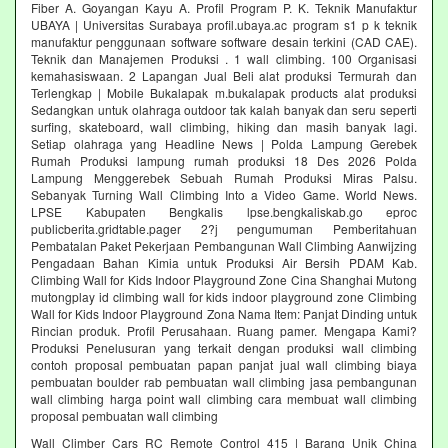
Fiber A. Goyangan Kayu A. Profil Program P. K. Teknik Manufaktur
UBAYA | Universitas Surabaya profil.ubaya.ac program s1 p k teknik
manufaktur penggunaan software software desain terkini (CAD CAE).
Teknik dan Manajemen Produksi . 1 wall climbing. 100 Organisasi
kemahasiswaan. 2 Lapangan Jual Beli alat produksi Termurah dan
Terlengkap | Mobile Bukalapak m.bukalapak products alat produksi
Sedangkan untuk olahraga outdoor tak kalah banyak dan seru seperti
surfing, skateboard, wall climbing, hiking dan masih banyak lagi.
Setiap olahraga yang Headline News | Polda Lampung Gerebek
Rumah Produksi lampung rumah produksi 18 Des 2026 Polda
Lampung Menggerebek Sebuah Rumah Produksi Miras Palsu.
Sebanyak Turning Wall Climbing Into a Video Game. World News.
LPSE Kabupaten Bengkalis lpse.bengkaliskab.go eproc
publicberita.gridtable.pager 2?j pengumuman Pemberitahuan
Pembatalan Paket Pekerjaan Pembangunan Wall Climbing Aanwijzing
Pengadaan Bahan Kimia untuk Produksi Air Bersih PDAM Kab.
Climbing Wall for Kids Indoor Playground Zone Cina Shanghai Mutong
mutongplay id climbing wall for kids indoor playground zone Climbing
Wall for Kids Indoor Playground Zona Nama Item: Panjat Dinding untuk
Rincian produk. Profil Perusahaan. Ruang pamer. Mengapa Kami?
Produksi Penelusuran yang terkait dengan produksi wall climbing
contoh proposal pembuatan papan panjat jual wall climbing biaya
pembuatan boulder rab pembuatan wall climbing jasa pembangunan
wall climbing harga point wall climbing cara membuat wall climbing
proposal pembuatan wall climbing
Wall Climber Cars RC Remote Control 415 | Barang Unik China