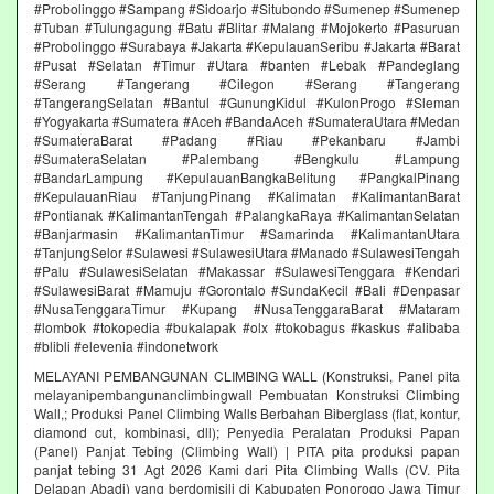
#Probolinggo #Sampang #Sidoarjo #Situbondo #Sumenep #Sumenep
#Tuban #Tulungagung #Batu #Blitar #Malang #Mojokerto #Pasuruan
#Probolinggo #Surabaya #Jakarta #KepulauanSeribu #Jakarta #Barat
#Pusat #Selatan #Timur #Utara #banten #Lebak #Pandeglang
#Serang #Tangerang #Cilegon #Serang #Tangerang
#TangerangSelatan #Bantul #GunungKidul #KulonProgo #Sleman
#Yogyakarta #Sumatera #Aceh #BandaAceh #SumateraUtara #Medan
#SumateraBarat #Padang #Riau #Pekanbaru #Jambi
#SumateraSelatan #Palembang #Bengkulu #Lampung
#BandarLampung #KepulauanBangkaBelitung #PangkalPinang
#KepulauanRiau #TanjungPinang #Kalimatan #KalimantanBarat
#Pontianak #KalimantanTengah #PalangkaRaya #KalimantanSelatan
#Banjarmasin #KalimantanTimur #Samarinda #KalimantanUtara
#TanjungSelor #Sulawesi #SulawesiUtara #Manado #SulawesiTengah
#Palu #SulawesiSelatan #Makassar #SulawesiTenggara #Kendari
#SulawesiBarat #Mamuju #Gorontalo #SundaKecil #Bali #Denpasar
#NusaTenggaraTimur #Kupang #NusaTenggaraBarat #Mataram
#lombok #tokopedia #bukalapak #olx #tokobagus #kaskus #alibaba
#blibli #elevenia #indonetwork
MELAYANI PEMBANGUNAN CLIMBING WALL (Konstruksi, Panel pita
melayanipembangunanclimbingwall Pembuatan Konstruksi Climbing
Wall,; Produksi Panel Climbing Walls Berbahan Biberglass (flat, kontur,
diamond cut, kombinasi, dll); Penyedia Peralatan Produksi Papan
(Panel) Panjat Tebing (Climbing Wall) | PITA pita produksi papan
panjat tebing 31 Agt 2026 Kami dari Pita Climbing Walls (CV. Pita
Delapan Abadi) yang berdomisili di Kabupaten Ponorogo Jawa Timur