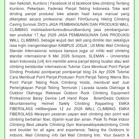
dan Sekolah, Kuntono | Facebook id id.facebook toke.climbing Tentang
Kuntono. Pekerjaan. Federasi Panjat Tebing Indonesia Toke wall
dinding panjat produksi toke adalah hasil karya manual yang
dikerjakan secara profesional. disain FilmGunung Hiking Climbing
Caving Survival DVD's JASA PEMBANGUNAN DAN PRODUKSI WALL
CLIMBING mobileadventureoutboundbandung jasa pembangunan
dan produksi 17 Apr 2026 JASA PEMBANGUNAN DAN PRODUKSI
WALL CLIMBING. Sebagai wujud dari skill yang dimiliki dan sekaligus
rasa ingin mengembangkan KAMPUS JOGJA : UII Miliki Wall Climbing
Standar Internasional solopos kampus jogja uii miliki wall climbing
standar internasional 9 Mei 2026 Solopos, SLEMAN – Universitas
Islam Indonesia (UII) kini memiliki arena panjat tebing buatan atau wall
climbing berstandar internasional Tutorial Cara Membuat Point Panjat
Dinding Produksi pointpanjat pointpanjat blog 24 Apr 2026 Tutorial
Cara Membuat Point Panjat,Produsen Point Panjat Tebing Warna Biru
Point Panjat Tebing Rock Climbing Holds, membuat wall Jual
Perlengkapan Panjat Tebing Termurah | Lazada lazada Olahraga &
Outdoor Olahraga Rekreasi Outdoor Rock Climbing Equipment
Professional Belay Device Left Hand Rope . BolehDeals Outdoor
Mountaineering Helmet Safety Climbing Rappelling EMKA
FIBERGLASS mkfiberglass 12 Jul 2026 WALL CLIMBING. EMKA
FIBERGLASS Melayani pesanan papan wall climbing dan point wall
climbing berbahan fiber, dijamin kuat dan aman. Peak To Peak Indoor
Climbing Best Jakarta Climbing Gym‎ Iklanpeaktopeakclimbing Climb
and boulder for all ages and experience. Taking the Outdoors to
Indoors. Wall Climbing‎ info Get Wall Climbing Info. Your Search &