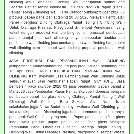
climbing walls. Abalaba Climbing Wall merupakan partner dari
Federasi Panjat Tebing Indonesia FPTI dan Produksi Papan (Panel)
Panjat Tebing (Climbing Wall) | Pita Outdoor outdoorprovider 2026 07
produksi papan panel panjat tebing 20 Jul 2026 Melayani Pembuatan
Panel Fiberglass Dinding Olahraga Panjat Tebing ( Climbing Wall)
Untuk Olahraga Prestasi, Playground di Tempat Penelusuran yang
terkait dengan produksi wall climbing contoh proposal pembuatan
papan panjat jual wall climbing biaya pembuatan boulder rab
pembuatan wall climbing jasa pembangunan wall climbing harga point
wall climbing cara membuat wall climbing proposal pembuatan wall
climbing
JASA PRODUKSI DAN PEMBANGUNAN WALL CLIMBING
jasapembangunanwahanaoutbound jasa produksi dan pembangunan
13 Apr 2026 JASA PRODUKSI DAN PEMBANGUNAN WALL
CLIMBING. Kami melayani Jasa Pembangunan Wall Climbing untuk
seluruh wilayah Jasa Pembuatan Papan Panjat | SKY ROPE | Jasa
pembersih kaca skyrope 2026 03 jasa pembuatan papan panjat 2
Mar 2026 Jasa Pembuatan Papan Panjat. Skyrope Indonesia melayani
pembuatan panel fiberglass dinding Olahraga Panjat Tebing ( Wall
Climbing) Wall Climbing Baru Sekolah Alam Nurul Islam
sekolahalamjogja News Sudah saatnya wahana Wall Climbing yang
lama untuk pensiun. Disamping juga belum permanen pembuatannya,
pengganti Wall Climbing yang baru ini Papan panjat tebing fiber glass
indonetwork product papan panjat tebing fiber glass Melayani
Pembuatan Panel Fiberglass Dinding Olahraga Panjat Tebing (
Climbing Wall) Untuk Olahraga Prestasi, Playground di Tempat Wisata