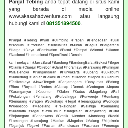
anda tepat datang di situs kami
Panjat Tebing
yang berada di media online
www.akasahadventure.com atau langsung
hubungi kami di
.
081351894500
#Panjat #Tebing #Wall #Climbing #Papan #Pengadaan #Jual
#Produksi #Produsen #Berkualitas #Murah #Bagus #Bergaransi
#Harga #Biaya #Pembuatan #Pusat #Tempat #Alamat #Ukuran
#Nasional #Internasional #Spesifikasi #Desain
kami melayani #JawaBarat #Bandung #BandungBarat #Bekasi #Bogor
#Ciamis #Cianjur #Cirebon #Garut #Indramayu #Karawang #Kuningan
#Majalengka #Pangandaran #Purwakarta #Subang #Sukabumi
#Sumedang #Banjar #Bekasi #Cimahi #Cirebon #Depok #Sukabumi
#Tasikmalaya #JawaTengah #Banjarnegara #Banyumas #Batang
#Blora #Boyolali #Brebes #Cilacap #Demak #Grobogan #Jepara
#Karanganyar #Kebumen #Klaten #Kudus #Magelang #Pati
#Pekalongan #Pemalang #Purbalingga #Purworejo #Rembang
#Semarang #Sragen #Sukoharjo #Tegal #Temanggung #Wonogiri
#Wonosobo #Magelang #Pekalongan #Salatiga #Semarang
#Surakarta #Tegal #JawaTimur #Bangkalan #Banyuwangi #Blitar
#Bojonegoro #Bondowoso #Gresik #Jember #Jombang #Kediri
#Lamongan #Lumajang #Madiun #Magetan #Malang #Mojokerto
#Nganjuk #Ngawi #Pacitan #Pamekasan #Pasuruan #Ponorogo