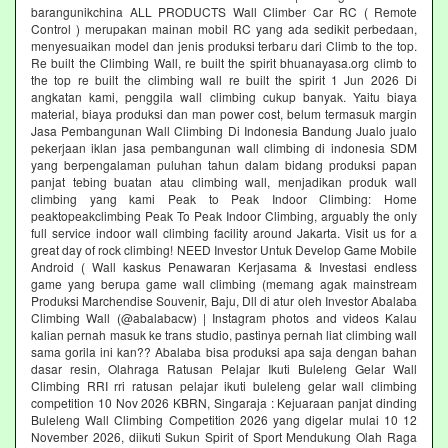
barangunikchina ALL PRODUCTS Wall Climber Car RC ( Remote
Control ) merupakan mainan mobil RC yang ada sedikit perbedaan,
menyesuaikan model dan jenis produksi terbaru dari Climb to the top.
Re built the Climbing Wall, re built the spirit bhuanayasa.org climb to
the top re built the climbing wall re built the spirit 1 Jun 2026 Di
angkatan kami, penggila wall climbing cukup banyak. Yaitu biaya
material, biaya produksi dan man power cost, belum termasuk margin
Jasa Pembangunan Wall Climbing Di Indonesia Bandung Jualo jualo
pekerjaan iklan jasa pembangunan wall climbing di indonesia SDM
yang berpengalaman puluhan tahun dalam bidang produksi papan
panjat tebing buatan atau climbing wall, menjadikan produk wall
climbing yang kami Peak to Peak Indoor Climbing: Home
peaktopeakclimbing Peak To Peak Indoor Climbing, arguably the only
full service indoor wall climbing facility around Jakarta. Visit us for a
great day of rock climbing! NEED Investor Untuk Develop Game Mobile
Android ( Wall kaskus Penawaran Kerjasama & Investasi endless
game yang berupa game wall climbing (memang agak mainstream
Produksi Marchendise Souvenir, Baju, Dll di atur oleh Investor Abalaba
Climbing Wall (@abalabacw) | Instagram photos and videos Kalau
kalian pernah masuk ke trans studio, pastinya pernah liat climbing wall
sama gorila ini kan?? Abalaba bisa produksi apa saja dengan bahan
dasar resin, Olahraga Ratusan Pelajar Ikuti Buleleng Gelar Wall
Climbing RRI rri ratusan pelajar ikuti buleleng gelar wall climbing
competition 10 Nov 2026 KBRN, Singaraja : Kejuaraan panjat dinding
Buleleng Wall Climbing Competition 2026 yang digelar mulai 10 12
November 2026, diikuti Sukun Spirit of Sport Mendukung Olah Raga