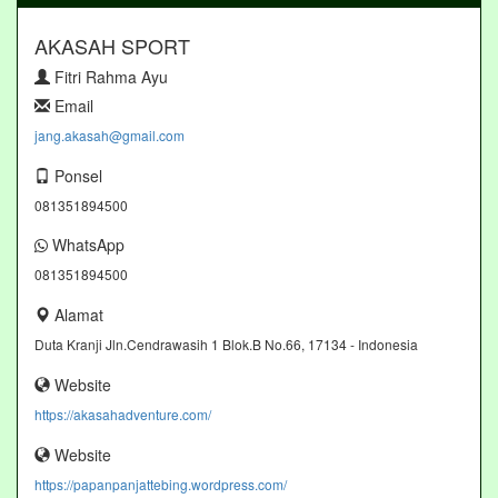
AKASAH SPORT
Fitri Rahma Ayu
Email
jang.akasah@gmail.com
Ponsel
081351894500
WhatsApp
081351894500
Alamat
Duta Kranji Jln.Cendrawasih 1 Blok.B No.66, 17134 - Indonesia
Website
https://akasahadventure.com/
Website
https://papanpanjattebing.wordpress.com/