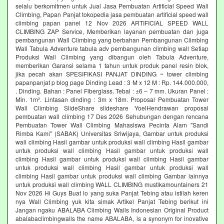
selalu berkomitmen untuk Jual Jasa Pembuatan Artificial Speed Wall
Climbing, Papan Panjat tokopedia jasa pembuatan artificial speed wall
climbing papan panel 12 Nov 2026 ARTIFICIAL SPEED WALL
CLIMBING ZAP Service, Memberikan layanan pembuatan dan juga
pembangunan Wall Climbing yang berbahan Pembangunan Climbing
Wall Tabula Adventure tabula adv pembangunan climbing wall Setiap
Produksi Wall Climbing yang dibangun oleh Tabula Adventure,
memberikan Garansi selama 1 tahun untuk produk panel resin blok,
jika pecah akan SPESIFIKASI PANJAT DINDING ~ tower climbing
papanpanjat p blog page Dinding Lead : 3 M x 12 M : Rp. 144.000.000,
. Dinding. Bahan : Panel Fiberglass. Tebal : ±6 – 7 mm. Ukuran Panel :
Min. 1m². Lintasan dinding : 3m x 18m. Proposal Pembuatan Tower
Wall Climbing SlideShare slideshare YoelHendrawan proposal
pembuatan wall climbing 17 Des 2026 Sehubungan dengan rencana
Pembuatan Tower Wall Climbing Mahasiswa Pecinta Alam "Sandi
Rimba Kami" (SABAK) Universitas Sriwijaya, Gambar untuk produksi
wall climbing Hasil gambar untuk produksi wall climbing Hasil gambar
untuk produksi wall climbing Hasil gambar untuk produksi wall
climbing Hasil gambar untuk produksi wall climbing Hasil gambar
untuk produksi wall climbing Hasil gambar untuk produksi wall
climbing Hasil gambar untuk produksi wall climbing Gambar lainnya
untuk produksi wall climbing WALL CLIMBING mustikamountainers 21
Nov 2026 Hi Guys Buat lo yang suka Panjat Tebing atau istilah keren
nya Wall Climbing yuk kita simak Artikel Panjat Tebing berikut ini
Jangan ngaku ABALABA Climbing Walls Indonesian Original Product
abalabaclimbingwalls the name ABALABA, is a synonym for inovative