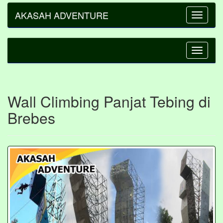
AKASAH ADVENTURE
Toggle
navigatio
Toggle
navigatio
Wall Climbing Panjat Tebing di
Brebes