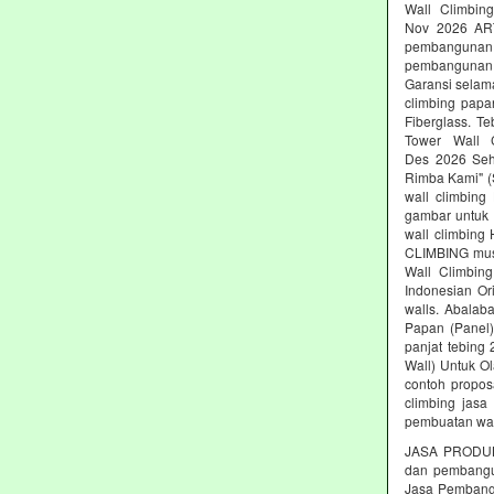
Wall Climbing
Nov 2026 AR
pembangunan 
pembangunan c
Garansi selam
climbing papa
Fiberglass. T
Tower Wall C
Des 2026 Seh
Rimba Kami" (S
wall climbing
gambar untuk 
wall climbing
CLIMBING must
Wall Climbing
Indonesian Or
walls. Abalab
Papan (Panel)
panjat tebing
Wall) Untuk Ol
contoh propos
climbing jasa
pembuatan wal
JASA PRODUK
dan pembang
Jasa Pembangu