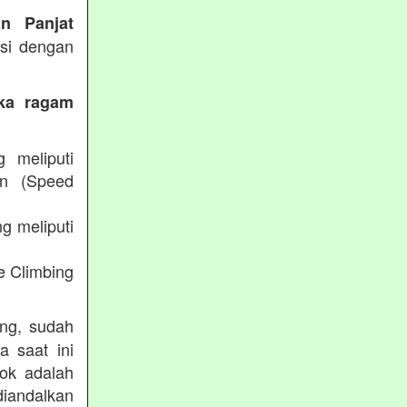
an Panjat
ksi dengan
eka ragam
g meliputi
an (Speed
g meliputi
e Climbing
ing, sudah
a saat ini
lok adalah
diandalkan