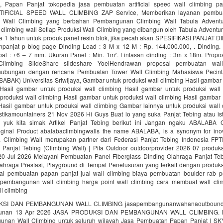
, Papan Panjat tokopedia jasa pembuatan artificial speed wall climbing 
TIFICIAL SPEED WALL CLIMBING ZAP Service, Memberikan layanan pembua
Wall Climbing yang berbahan Pembangunan Climbing Wall Tabula Adventu
limbing wall Setiap Produksi Wall Climbing yang dibangun oleh Tabula Adventu
a 1 tahun untuk produk panel resin blok, jika pecah akan SPESIFIKASI PANJAT D
npanjat p blog page Dinding Lead : 3 M x 12 M : Rp. 144.000.000, . Dinding.
ebal : ±6 – 7 mm. Ukuran Panel : Min. 1m². Lintasan dinding : 3m x 18m. Prop
limbing SlideShare slideshare YoelHendrawan proposal pembuatan wal
ubungan dengan rencana Pembuatan Tower Wall Climbing Mahasiswa Pecint
ABAK) Universitas Sriwijaya, Gambar untuk produksi wall climbing Hasil gambar
 Hasil gambar untuk produksi wall climbing Hasil gambar untuk produksi wall 
produksi wall climbing Hasil gambar untuk produksi wall climbing Hasil gambar 
 Hasil gambar untuk produksi wall climbing Gambar lainnya untuk produksi wall
ikamountainers 21 Nov 2026 Hi Guys Buat lo yang suka Panjat Tebing atau ist
 yuk kita simak Artikel Panjat Tebing berikut ini Jangan ngaku ABALABA 
iginal Product abalabaclimbingwalls the name ABALABA, is a synonym for inov
a Climbing Wall merupakan partner dari Federasi Panjat Tebing Indonesia FPT
 Panjat Tebing (Climbing Wall) | Pita Outdoor outdoorprovider 2026 07 produk
 20 Jul 2026 Melayani Pembuatan Panel Fiberglass Dinding Olahraga Panjat Teb
ahraga Prestasi, Playground di Tempat Penelusuran yang terkait dengan produks
al pembuatan papan panjat jual wall climbing biaya pembuatan boulder rab 
 pembangunan wall climbing harga point wall climbing cara membuat wall cli
l climbing
SI DAN PEMBANGUNAN WALL CLIMBING jasapembangunanwahanaoutbound j
unan 13 Apr 2026 JASA PRODUKSI DAN PEMBANGUNAN WALL CLIMBING. K
nan Wall Climbing untuk seluruh wilayah Jasa Pembuatan Papan Panjat | S