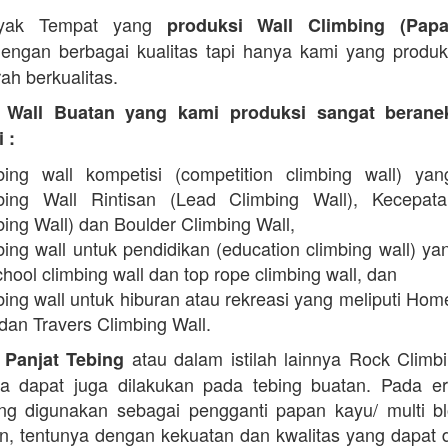
yak Tempat yang
produksi Wall Climbing (Pap
engan berbagai kualitas tapi hanya kami yang produ
ah berkualitas.
 Wall Buatan yang kami produksi sangat beran
 :
bing wall kompetisi (competition climbing wall) yan
bing Wall Rintisan (Lead Climbing Wall), Kecepat
ing Wall) dan Boulder Climbing Wall,
ing wall untuk pendidikan (education climbing wall) yan
hool climbing wall dan top rope climbing wall, dan
bing wall untuk hiburan atau rekreasi yang meliputi Hom
dan Travers Climbing Wall.
atau dalam istilah lainnya Rock Climb
 Panjat Tebing
a dapat juga dilakukan pada tebing buatan. Pada er
g digunakan sebagai pengganti papan kayu/ multi b
in, tentunya dengan kekuatan dan kwalitas yang dapat 