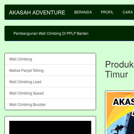
AKASAH ADVENTURE
BERANDA
PROFIL
CARA
Pembangunan Wall Climbing Di PPLP Banten
Wall Climbing
Produk
Timur
Matras Panjat Tebing
Wall Climbing Lead
Wall Climbing Speed
Wall Climbing Boulder