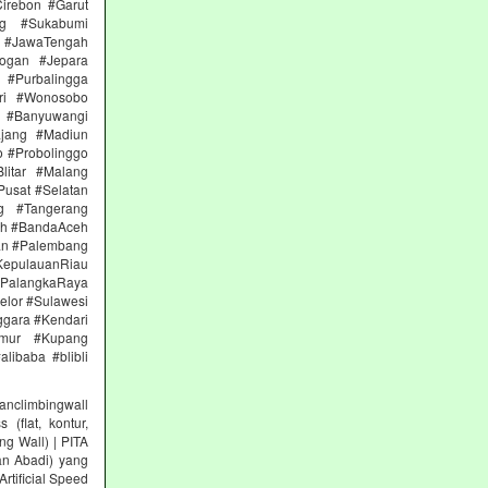
irebon #Garut
ng #Sukabumi
 #JawaTengah
ogan #Jepara
#Purbalingga
ri #Wonosobo
n #Banyuwangi
ajang #Madiun
 #Probolinggo
itar #Malang
Pusat #Selatan
g #Tangerang
eh #BandaAceh
an #Palembang
epulauanRiau
PalangkaRaya
elor #Sulawesi
ggara #Kendari
imur #Kupang
libaba #blibli
climbingwall
(flat, kontur,
ng Wall) | PITA
an Abadi) yang
rtificial Speed