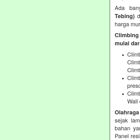
Ada ban
d
Tebing)
harga mur
Climbing
mulai dari
Clim
Clim
Climb
Climb
presc
Clim
Wall 
Olahraga
sejak lam
bahan yan
Panel res