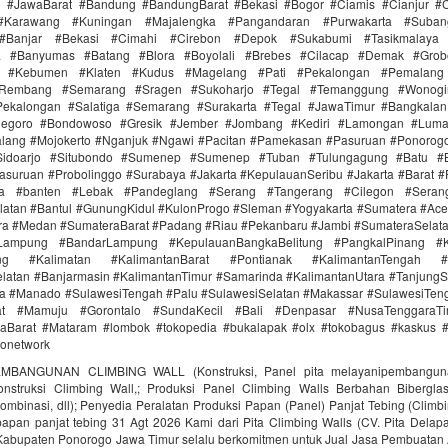
i #JawaBarat #Bandung #BandungBarat #Bekasi #Bogor #Ciamis #Cianjur #C
#Karawang #Kuningan #Majalengka #Pangandaran #Purwakarta #Suba
Banjar #Bekasi #Cimahi #Cirebon #Depok #Sukabumi #Tasikmalaya
ra #Banyumas #Batang #Blora #Boyolali #Brebes #Cilacap #Demak #Grob
r #Kebumen #Klaten #Kudus #Magelang #Pati #Pekalongan #Pemalang 
#Rembang #Semarang #Sragen #Sukoharjo #Tegal #Temanggung #Wonogi
ekalongan #Salatiga #Semarang #Surakarta #Tegal #JawaTimur #Bangkala
onegoro #Bondowoso #Gresik #Jember #Jombang #Kediri #Lamongan #Lum
lang #Mojokerto #Nganjuk #Ngawi #Pacitan #Pamekasan #Pasuruan #Ponorogo
idoarjo #Situbondo #Sumenep #Sumenep #Tuban #Tulungagung #Batu #Bl
asuruan #Probolinggo #Surabaya #Jakarta #KepulauanSeribu #Jakarta #Barat #
ra #banten #Lebak #Pandeglang #Serang #Tangerang #Cilegon #Seran
latan #Bantul #GunungKidul #KulonProgo #Sleman #Yogyakarta #Sumatera #Ac
ra #Medan #SumateraBarat #Padang #Riau #Pekanbaru #Jambi #SumateraSelat
Lampung #BandarLampung #KepulauanBangkaBelitung #PangkalPinang #K
ang #Kalimatan #KalimantanBarat #Pontianak #KalimantanTengah #
latan #Banjarmasin #KalimantanTimur #Samarinda #KalimantanUtara #TanjungS
a #Manado #SulawesiTengah #Palu #SulawesiSelatan #Makassar #SulawesiTen
rat #Mamuju #Gorontalo #SundaKecil #Bali #Denpasar #NusaTenggaraT
Barat #Mataram #lombok #tokopedia #bukalapak #olx #tokobagus #kaskus #a
donetwork
MBANGUNAN CLIMBING WALL (Konstruksi, Panel pita melayanipembangunan
struksi Climbing Wall,; Produksi Panel Climbing Walls Berbahan Biberglass 
ombinasi, dll); Penyedia Peralatan Produksi Papan (Panel) Panjat Tebing (Climbi
 papan panjat tebing 31 Agt 2026 Kami dari Pita Climbing Walls (CV. Pita Delap
 Kabupaten Ponorogo Jawa Timur selalu berkomitmen untuk Jual Jasa Pembuatan A