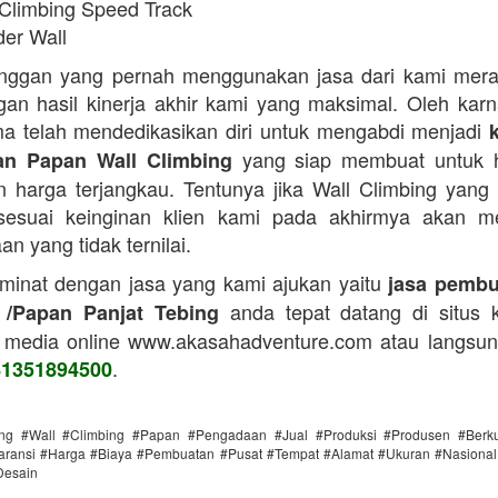
 Climbing Speed Track
der Wall
anggan yang pernah menggunakan jasa dari kami mera
an hasil kinerja akhir kami yang maksimal. Oleh karn
a telah mendedikasikan diri untuk mengabdi menjadi
yang siap membuat untuk h
n Papan Wall Climbing
 harga terjangkau. Tentunya jika Wall Climbing yang
 sesuai keinginan klien kami pada akhirmya akan m
n yang tidak ternilai.
 minat dengan jasa yang kami ajukan yaitu
jasa pembu
anda tepat datang di situs 
 /Papan Panjat Tebing
 media online www.akasahadventure.com atau langsu
.
81351894500
ing #Wall #Climbing #Papan #Pengadaan #Jual #Produksi #Produsen #Berku
ransi #Harga #Biaya #Pembuatan #Pusat #Tempat #Alamat #Ukuran #Nasional 
Desain