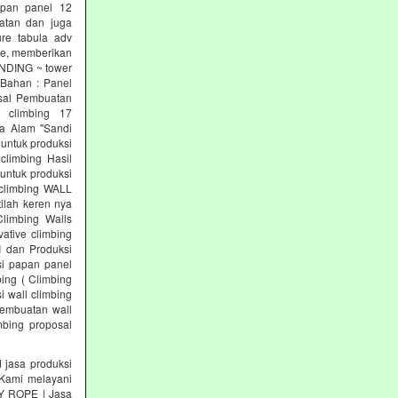
papan panel 12
tan dan juga
re tabula adv
re, memberikan
INDING ~ tower
 Bahan : Panel
osal Pembuatan
l climbing 17
a Alam "Sandi
 untuk produksi
climbing Hasil
untuk produksi
 climbing WALL
ilah keren nya
Climbing Walls
ative climbing
I dan Produksi
si papan panel
ing ( Climbing
i wall climbing
pembuatan wall
mbing proposal
asa produksi
ami melayani
KY ROPE | Jasa