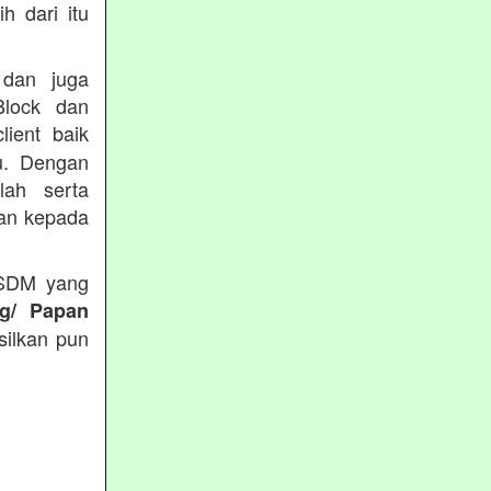
h dari itu
 dan juga
Block dan
lient baik
du. Dengan
lah serta
kan kepada
 SDM yang
ng/ Papan
silkan pun