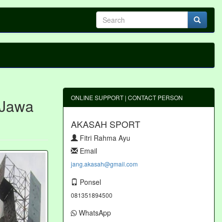
ONLINE SUPPORT | CONTACT PERSON
 Jawa
AKASAH SPORT
Fitri Rahma Ayu
Email
jang.akasah@gmail.com
Ponsel
081351894500
WhatsApp