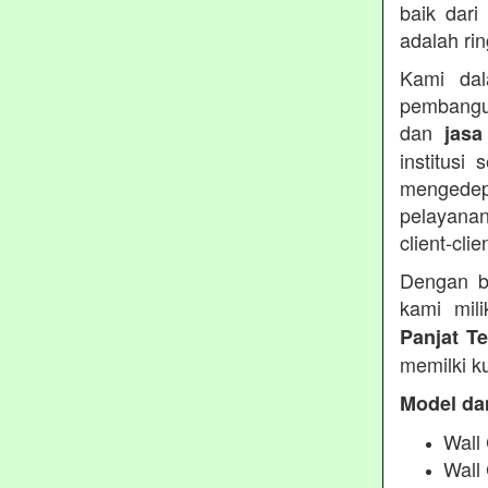
baik dari
adalah ri
Kami dal
pembangu
dan
jasa
institusi
mengedep
pelayanan
client-clie
Dengan b
kami mil
Panjat T
memilki ku
Model da
Wall 
Wall