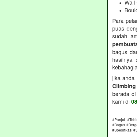
Wall
Boul
Para pel
puas deng
sudah lam
pembuata
bagus dan
hasilnya
kebahagiaa
jika anda
Climbing
berada di
kami di
0
#Panjat #Teb
#Bagus #Berga
#Spesifikasi #