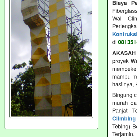
Biaya P
Fiberglas
Wall Cli
Perlengk
Kontruks
di
081351
AKASAH
proyek
Wa
mempeker
mampu men
hasilnya,
Bingung c
murah da
Panjat T
Climbing
Tebing) B
Terjamin.