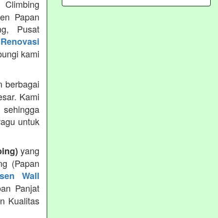
 Climbing
usen Papan
ng, Pusat
Renovasi
bungi kami
 berbagai
esar. Kami
 sehingga
ragu untuk
yang
bing)
ng (Papan
sen Wall
pan Panjat
n Kualitas