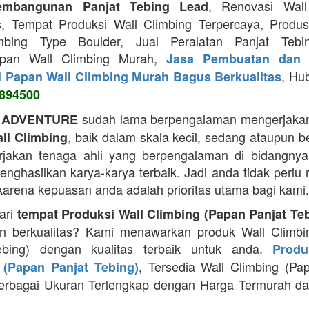
, Renovasi Wall
embangunan Panjat Tebing Lead
s, Tempat Produksi Wall Climbing Terpercaya, Prod
mbing Type Boulder, Jual Peralatan Panjat Tebi
apan Wall Climbing Murah,
Jasa Pembuatan dan 
, Hu
i Papan Wall Climbing Murah Bagus Berkualitas
894500
sudah lama berpengalaman mengerjakan
 ADVENTURE
, baik dalam skala kecil, sedang ataupun b
ll Climbing
jakan tenaga ahli yang berpengalaman di bidangnya
ghasilkan karya-karya terbaik. Jadi anda tidak perlu 
 karena kepuasan anda adalah prioritas utama bagi kami.
ari
tempat Produksi Wall Climbing (Papan Panjat Te
n berkualitas? Kami menawarkan produk Wall Climbi
ebing) dengan kualitas terbaik untuk anda.
Produ
, Tersedia Wall Climbing (Pa
 (Papan Panjat Tebing)
erbagai Ukuran Terlengkap dengan Harga Termurah da