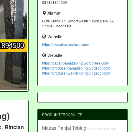
081351894500
Alamat
Duta Kranji Jln.Cendrawasih 1 Blok.B No.66,
17134 - Indonesia
Website
https://akasahadventure.com/
Website
https://papanpanjattebing.wordpress.com/
https://produsenpanjattebing.blogspot.com/
https://produsenwallclimbing.blogspot.com/
ng)
PRODUK TERPOPULER
d,
Rincian
Matras Panjat Tebing
Wall Climbing Panjat Tebing