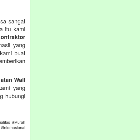
sa sangat
a itu kami
kontraktor
asil yang
 kami buat
emberikan
atan Wall
kami yang
ng hubungi
alitas #Murah
#Internasional