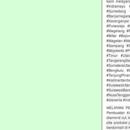
kami melayan
#Indramayu 
#Sumedang #
#Banjarnega
#Karanganya
#Purworejo 
#Magelang #P
#Blitar #Boj
#Magetan #Ma
#Sampang #S
#Mojokerto #P
#Timur #Uta
#TangerangSe
#SumateraUta
#Bengkulu #
#TanjungPin
#KalimantanSe
#SulawesiUtar
#SulawesiBa
#NusaTenggara
#elevenia #in
MELAYANI PE
Pembuatan Kon
diamond cut, k
pita produksi
berdomisili di