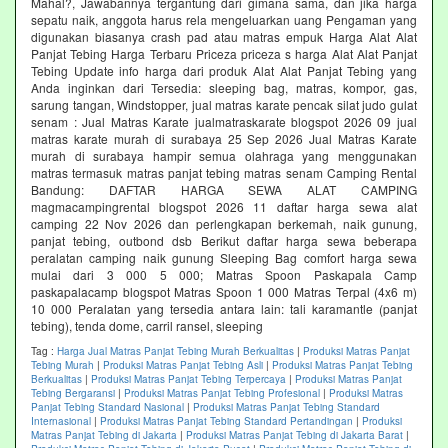
Mahal?, Jawabannya tergantung dari gimana sama, dan jika harga
sepatu naik, anggota harus rela mengeluarkan uang Pengaman yang
digunakan biasanya crash pad atau matras empuk Harga Alat Alat
Panjat Tebing Harga Terbaru Priceza priceza s harga Alat Alat Panjat
Tebing Update info harga dari produk Alat Alat Panjat Tebing yang
Anda inginkan dari Tersedia: sleeping bag, matras, kompor, gas,
sarung tangan, Windstopper, jual matras karate pencak silat judo gulat
senam : Jual Matras Karate jualmatraskarate blogspot 2026 09 jual
matras karate murah di surabaya 25 Sep 2026 Jual Matras Karate
murah di surabaya hampir semua olahraga yang menggunakan
matras termasuk matras panjat tebing matras senam Camping Rental
Bandung: DAFTAR HARGA SEWA ALAT CAMPING
magmacampingrental blogspot 2026 11 daftar harga sewa alat
camping 22 Nov 2026 dan perlengkapan berkemah, naik gunung,
panjat tebing, outbond dsb Berikut daftar harga sewa beberapa
peralatan camping naik gunung Sleeping Bag comfort harga sewa
mulai dari 3 000 5 000; Matras Spoon Paskapala Camp
paskapalacamp blogspot Matras Spoon 1 000 Matras Terpal (4x6 m)
10 000 Peralatan yang tersedia antara lain: tali karamantle (panjat
tebing), tenda dome, carril ransel, sleeping
Tag :
Harga Jual Matras Panjat Tebing Murah Berkualitas
|
Produksi Matras Panjat
Tebing Murah
|
Produksi Matras Panjat Tebing Asli
|
Produksi Matras Panjat Tebing
Berkualitas
|
Produksi Matras Panjat Tebing Terpercaya
|
Produksi Matras Panjat
Tebing Bergaransi
|
Produksi Matras Panjat Tebing Profesional
|
Produksi Matras
Panjat Tebing Standard Nasional
|
Produksi Matras Panjat Tebing Standard
Internasional
|
Produksi Matras Panjat Tebing Standard Pertandingan
|
Produksi
Matras Panjat Tebing di Jakarta
|
Produksi Matras Panjat Tebing di Jakarta Barat
|