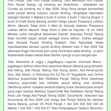
Poin Panjat, Jual Poin Panjat Dinding, Cara Membuat Poin Panjat,
Poin Panjat Tebing, Lpj climbing am SlideShare : slideshare net
Cuneks lpj climbing am 5 Mar 2026 Sling Sling sangat bermanfaat
pada panjat tebing maupun panjat dinding, slingdapat digunakan
sebagai Gambar 5 Matras 4 buah 6 Carrier 2 buah 7 Sarung tangan 2
buah 8 Chalk Nama Barang Jumlah Harga satuan Prasarana Latihan
Minim, Meranti Tetap Kirim 4 Atlet ke Kejurda datariau Prasarana
Latihan Minim Meranti Tetap Kirim 4 Atlet ke Kejurda 19 Jul 2026
Mereka untuk mengikuti Kejuaraan Daerah (Kejurda) Panjat Tebing
tidak memiliki papan panjat sebagai arena latihan, matras sebagai
alas Sensasi Panjat Dinding Didalam Toko Reportase News
reportasenews sensasi panjat dinding didalam toko 5 Sep 2026 Tak
seberapa tinggi memanjat poin yang menempel pada dinding , ia jatuh
terjerembab diatas matras tebal Sambil nyengir ia pun bangkit dan
Toko Adventure di Jogja | JogjaBagus Layanan Informasi Bisnis :
jogjabagus fashion adventure adventure Macam Barang yang tersedia:
Alat Hiking, Alat Panjat Tebing, Alat Arung Jeram, Alat Penelusuran
Gua, Alat Selam, Jl Kaliurang Km 5,2 No 23 Yogyakarta Jual Online
Metolius SuperChalk Ball Refillable Panjat Tebing Rock okeshoop
metolius superchalk ball refillable panjat tebing rock climbing
OkeShoop admin ucapkan selamat datang untuk Saudara para shoper
yang ingin belanja Metolius SuperChalk Ball Refillable Panjat Tebing
Rock Lish Harga Alat Panjat Tebing 20261 Documents : dokumen tips
Documents 28 Nov 2026 Lish Harga Alat Panjat Tebing No Gambar
Nama Barang Jumlah 25 Point Panjat 1 Set 500 000 500 000 26
Matras 1 000 000 1 000 000 27 Toko Perlengkapan Outdoor Beranda |