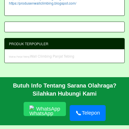
https://produsenwallclimbing.blogspot.com/
PRODUK TERPOPULER
Wall Climbing Panjat Tebing
Matras Panjat Tebing
Butuh Info Tentang Sarana Olahraga?
BERANDA
Silahkan Hubungi Kami
PROFIL
CARA PESAN
ARTIKEL
WhatsApp
HUBUNGI KAMI
📞
Telepon
Pembangunan Wall Climbing Di PPLP Banten
© 2026 https://akasahadventure.com/