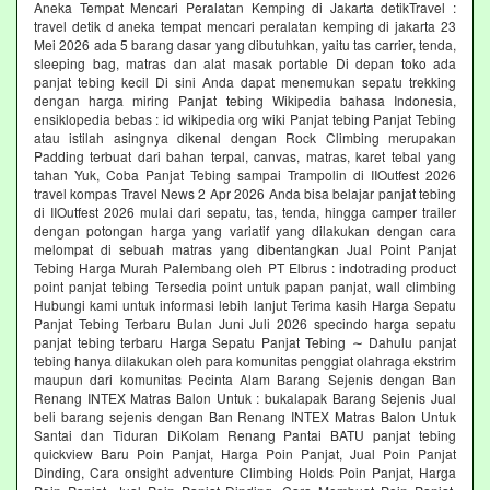
Aneka Tempat Mencari Peralatan Kemping di Jakarta detikTravel :
travel detik d aneka tempat mencari peralatan kemping di jakarta 23
Mei 2026 ada 5 barang dasar yang dibutuhkan, yaitu tas carrier, tenda,
sleeping bag, matras dan alat masak portable Di depan toko ada
panjat tebing kecil Di sini Anda dapat menemukan sepatu trekking
dengan harga miring Panjat tebing Wikipedia bahasa Indonesia,
ensiklopedia bebas : id wikipedia org wiki Panjat tebing Panjat Tebing
atau istilah asingnya dikenal dengan Rock Climbing merupakan
Padding terbuat dari bahan terpal, canvas, matras, karet tebal yang
tahan Yuk, Coba Panjat Tebing sampai Trampolin di IIOutfest 2026
travel kompas Travel News 2 Apr 2026 Anda bisa belajar panjat tebing
di IIOutfest 2026 mulai dari sepatu, tas, tenda, hingga camper trailer
dengan potongan harga yang variatif yang dilakukan dengan cara
melompat di sebuah matras yang dibentangkan Jual Point Panjat
Tebing Harga Murah Palembang oleh PT Elbrus : indotrading product
point panjat tebing Tersedia point untuk papan panjat, wall climbing
Hubungi kami untuk informasi lebih lanjut Terima kasih Harga Sepatu
Panjat Tebing Terbaru Bulan Juni Juli 2026 specindo harga sepatu
panjat tebing terbaru Harga Sepatu Panjat Tebing ∼ Dahulu panjat
tebing hanya dilakukan oleh para komunitas penggiat olahraga ekstrim
maupun dari komunitas Pecinta Alam Barang Sejenis dengan Ban
Renang INTEX Matras Balon Untuk : bukalapak Barang Sejenis Jual
beli barang sejenis dengan Ban Renang INTEX Matras Balon Untuk
Santai dan Tiduran DiKolam Renang Pantai BATU panjat tebing
quickview Baru Poin Panjat, Harga Poin Panjat, Jual Poin Panjat
Dinding, Cara onsight adventure Climbing Holds Poin Panjat, Harga