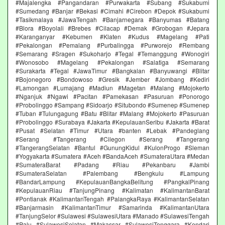
#Majalengka #Pangandaran #Purwakarta #Subang #Sukabumi
#Sumedang #Banjar #Bekasi #Cimahi #Cirebon #Depok #Sukabumi
#Tasikmalaya #JawaTengah #Banjarnegara #Banyumas #Batang
#Blora #Boyolali #Brebes #Cilacap #Demak #Grobogan #Jepara
#Karanganyar #Kebumen #Klaten #Kudus #Magelang #Pati
#Pekalongan #Pemalang #Purbalingga #Purworejo #Rembang
#Semarang #Sragen #Sukoharjo #Tegal #Temanggung #Wonogiri
#Wonosobo #Magelang #Pekalongan #Salatiga #Semarang
#Surakarta #Tegal #JawaTimur #Bangkalan #Banyuwangi #Blitar
#Bojonegoro #Bondowoso #Gresik #Jember #Jombang #Kediri
#Lamongan #Lumajang #Madiun #Magetan #Malang #Mojokerto
#Nganjuk #Ngawi #Pacitan #Pamekasan #Pasuruan #Ponorogo
#Probolinggo #Sampang #Sidoarjo #Situbondo #Sumenep #Sumenep
#Tuban #Tulungagung #Batu #Blitar #Malang #Mojokerto #Pasuruan
#Probolinggo #Surabaya #Jakarta #KepulauanSeribu #Jakarta #Barat
#Pusat #Selatan #Timur #Utara #banten #Lebak #Pandeglang
#Serang #Tangerang #Cilegon #Serang #Tangerang
#TangerangSelatan #Bantul #GunungKidul #KulonProgo #Sleman
#Yogyakarta #Sumatera #Aceh #BandaAceh #SumateraUtara #Medan
#SumateraBarat #Padang #Riau #Pekanbaru #Jambi
#SumateraSelatan #Palembang #Bengkulu #Lampung
#BandarLampung #KepulauanBangkaBelitung #PangkalPinang
#KepulauanRiau #TanjungPinang #Kalimatan #KalimantanBarat
#Pontianak #KalimantanTengah #PalangkaRaya #KalimantanSelatan
#Banjarmasin #KalimantanTimur #Samarinda #KalimantanUtara
#TanjungSelor #Sulawesi #SulawesiUtara #Manado #SulawesiTengah
#Palu #SulawesiSelatan #Makassar #SulawesiTenggara #Kendari