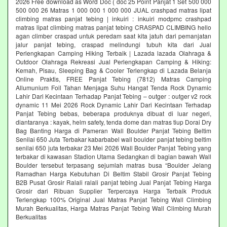
2026 Free download as Word Doc ( doc 25 Point Panjat 1 Set 500 000
500 000 26 Matras 1 000 000 1 000 000 JUAL crashpad matras lipat
climbing matras panjat tebing | inkuiri : inkuiri modpmc crashpad
matras lipat climbing matras panjat tebing CRASPAD CLIMBING hello
agan climber craspad untuk peredam saat kita jatuh dari pemanjatan
jalur panjat tebing, craspad melindungi tubuh kita dari Jual
Perlengkapan Camping Hiking Terbaik | Lazada lazada Olahraga &
Outdoor Olahraga Rekreasi Jual Perlengkapan Camping & Hiking:
Kemah, Pisau, Sleeping Bag & Cooler Terlengkap di Lazada Belanja
Online Praktis, FREE Panjat Tebing (7812) Matras Camping
Allumunium Foil Tahan Menjaga Suhu Hangat Tenda Rock Dynamic
Lahir Dari Kecintaan Terhadap Panjat Tebing – outger : outger v2 rock
dynamic 11 Mei 2026 Rock Dynamic Lahir Dari Kecintaan Terhadap
Panjat Tebing bebas, beberapa produknya dibuat di luar negeri,
diantaranya : kayak, helm safety, tenda dome dan matras tiup Dorai Dry
Bag Banting Harga di Pameran Wall Boulder Panjat Tebing Beltim
Senilai 650 Juta Terbakar kabarbabel wall boulder panjat tebing beltim
senilai 650 juta terbakar 23 Mei 2026 Wall Boulder Panjat Tebing yang
terbakar di kawasan Stadion Utama Sedangkan di bagian bawah Wall
Boulder tersebut terpasang sejumlah matras busa “Boulder Jelang
Ramadhan Harga Kebutuhan Di Beltim Stabil Grosir Panjat Tebing
B2B Pusat Grosir Ralali‎ ralali panjat tebing‎ Jual Panjat Tebing Harga
Grosir dari Ribuan Supplier Terpercaya Harga Terbaik Produk
Terlengkap 100% Original Jual Matras Panjat Tebing Wall Climbing
Murah Berkualitas, Harga Matras Panjat Tebing Wall Climbing Murah
Berkualitas