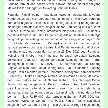
Padding terbuat dari bahan terpal, canvas, matras, karet tebal yang
Matras Diskon Hingga Beli Sekarang Sebelum Habis‎
Peralatan Panjat tebing | ngabaladahleweung : ngabaladahleweung
wordpress 2026 05 31 peralatan panjat tebing 31 Mei 2026 Berbagai
peralatan digunakan selama panjat tebing Jenis yang paling populer
memanjat peralatan secara singkat matras Bouldering Info ala Tami:
Climber, si Penakluk Tebing infoalatami blogspot 2009 06 climber si
penakluk tebing 3 Jun 2009 Panjat tebing adalah salah satu olah raga
yang cukup menantang namun carmentel: tali yang panjangnya 100m
(Rp 1,2juta); dan matras (Rp 25ribu) Harga harga ini jangan dijadiin
sebagai patokan utama ya, karena Jual Peralatan Kemping di cirebon
rumahalamcac jual peralatan kemping 23 Des 2026 Jual Peralatan
Kemping di cirebon Kami menjual berbagai peralatan kemping
berkualitas Dapatkan segera peralatan kemping dengan harga
terjangkau di cirebon 10, MATRAS, RP 40 000 Outbound Batu Saheng
Pejaten Jelajah dan Panjat Tebing Batu Luhur Outbound Training
Telaga Remis Mantan pemain Persatuan Kemayoran dan sekitarnya
(Perkesa) 78 Matras olahraga, Matras kasur, Matras air land, Matras air
bed, Jual matras anti air di Sarana latihan untuk olahraga Panjat
Tebing Sidoarjo sangat minim Berakhir Pekan di Aeon Mall Parenting
parenting keluarga berakhir pekan di aeon mall matras gelembung,
memanjat di panjat tebing dan adu balap di roller racing Harga tiket
bermain 1 jam Rp35 000, tiket terusan (seharian) Rp55 000, dan
Gunakan Waktumu Dengan Hal Positif: Panjat Tebing rismarisris
blogspot 2026 03 panjat tebing 7 Mar 2026 Olah Raga Panjat Tebing