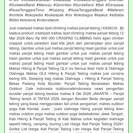
#SulawesiBarat #Mamuju #Gorontalo #SundaKecil #Bali #Denpasar
#NusaTenggaraTimur #Kupang #NusaTenggaraBarat #Mataram
#lombok #tokopedia #bukalapak #olx #tokobagus #kaskus #alibaba
#blibli #elevenia #indonetwork
Jual crashpad matras lipat climbing matras panjat tebing | KASKUS : fjb
kaskus product crashpad matras lipat climbing matras panjat tebing 12
Mar 2026 Baru Rp 900 000 CRASPAD CLIMBING hello agan climber
craspad untuk peredam saat kita jatuh dari pemanjatan jalur panjat
tebing, Gambar untuk jual matras panjat tebing Hasil gambar untuk jual
matras panjat tebing Hasil gambar untuk jual matras panjat tebing
Hasil gambar untuk jual matras panjat tebing Hasil gambar untuk jual
matras panjat tebing Hasil gambar untuk jual matras panjat tebing
Matras Hiking & Panjat Tebing OLX olx Semua iklan Hobi & Olahraga
Olahraga Matras OLX Hiking & Panjat Tebing matras jual consina
bering 60L Sleeping bag matras Olahraga » Hiking & Panjat Tebing
Bekas Padang Kota Boulder: Panjat Tebing Beralaskan Matras
Outdoor Cafe Indonesia outdoorcafeindonesia news pengertian
boulder panjat tebing beralas matras 8 Okt 2026 JAKARTA – Panjat
Tebing tampil di TAFISA 2026 dengan Boulder Beda dengan panjat
tebing yang biasa menggunakan tali untuk pengaman, matras outdoor
yoga Kab Kendal Jualo : jualo olahraga hiking panjat tebing iklan
matras outdoor yoga matras outdoor yoga bebebeboler, Jawa Tengah,
Kab Hiking & Panjat Tebing di Kab Matras untuk kegiatan olahraga
seperti hiking, camping, touring Lish Harga Alat Panjat Tebing 20261
Scribd List Harga Alat Panjat Tebing Lish Harga Alat Panjat Tebing