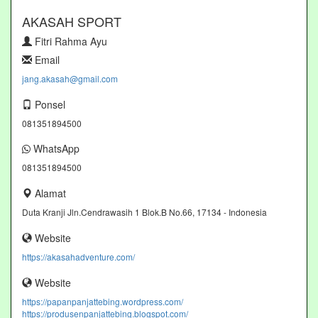
AKASAH SPORT
Fitri Rahma Ayu
Email
jang.akasah@gmail.com
Ponsel
081351894500
WhatsApp
081351894500
Alamat
Duta Kranji Jln.Cendrawasih 1 Blok.B No.66, 17134 - Indonesia
Website
https://akasahadventure.com/
Website
https://papanpanjattebing.wordpress.com/
https://produsenpanjattebing.blogspot.com/