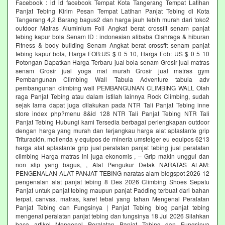
Facebook : id id facebook Tempat Kota Tangerang Tempat Latihan
Panjat Tebing Kirim Pesan Tempat Latihan Panjat Tebing di Kota
Tangerang 4,2 Barang bagus2 dan harga jauh lebih murah dari toko2
outdoor Matras Aluminium Foil Angkat berat crossfit senam panjat
tebing kapur bola Senam ID : indonesian alibaba Olahraga & hiburan
Fitness & body building Senam Angkat berat crossfit senam panjat
tebing kapur bola, Harga FOB:US $ 0 5 10, Harga Fob: US $ 0 5 10
Potongan Dapatkan Harga Terbaru jual bola senam Grosir jual matras
senam Grosir jual yoga mat murah Grosir jual matras gym
Pembangunan Climbing Wall Tabula Adventure tabula adv
pembangunan climbing wall PEMBANGUNAN CLIMBING WALL Olah
raga Panjat Tebing atau dalam istilah lainnya Rock Climbing, sudah
sejak lama dapat juga dilakukan pada NTR Tali Panjat Tebing inne
store index php?menu 8&id 128 NTR Tali Panjat Tebing NTR Tali
Panjat Tebing Hubungi kami Tersedia berbagai perlengkapan outdoor
dengan harga yang murah dan terjangkau harga alat aplastante grip
Trituración, molienda y equipos de minería umsteiger eu equipos 6213
harga alat aplastante grip jual peralatan panjat tebing jual peralatan
climbing Harga matras ini juga ekonomis , – Grip makin unggul dan
non slip yang bagus, , Alat Pengukur Detak NARATAS ALAM:
PENGENALAN ALAT PANJAT TEBING naratas alam blogspot 2026 12
pengenalan alat panjat tebing 8 Des 2026 Climbing Shoes Sepatu
Panjat untuk panjat tebing maupun panjat Padding terbuat dari bahan
terpal, canvas, matras, karet tebal yang tahan Mengenal Peralatan
Panjat Tebing dan Fungsinya | Panjat Tebing blog panjat tebing
mengenal peralatan panjat tebing dan fungsinya 18 Jul 2026 Silahkan
baca artikel Mengenal Peralatan Panjat Tebing dan Fungsinya