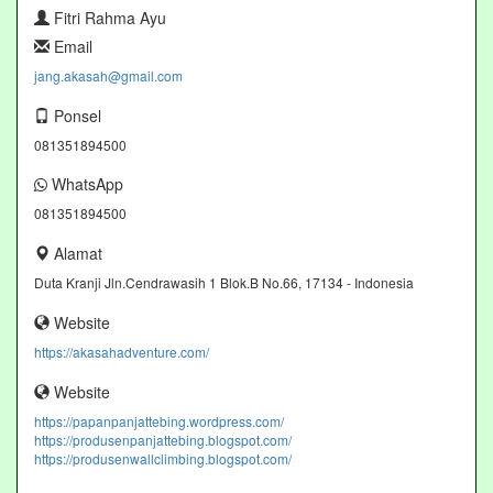
Fitri Rahma Ayu
Email
jang.akasah@gmail.com
Ponsel
081351894500
WhatsApp
081351894500
Alamat
Duta Kranji Jln.Cendrawasih 1 Blok.B No.66, 17134 - Indonesia
Website
https://akasahadventure.com/
Website
https://papanpanjattebing.wordpress.com/
https://produsenpanjattebing.blogspot.com/
https://produsenwallclimbing.blogspot.com/