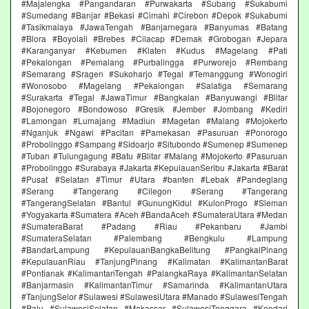
#Majalengka #Pangandaran #Purwakarta #Subang #Sukabumi
#Sumedang #Banjar #Bekasi #Cimahi #Cirebon #Depok #Sukabumi
#Tasikmalaya #JawaTengah #Banjarnegara #Banyumas #Batang
#Blora #Boyolali #Brebes #Cilacap #Demak #Grobogan #Jepara
#Karanganyar #Kebumen #Klaten #Kudus #Magelang #Pati
#Pekalongan #Pemalang #Purbalingga #Purworejo #Rembang
#Semarang #Sragen #Sukoharjo #Tegal #Temanggung #Wonogiri
#Wonosobo #Magelang #Pekalongan #Salatiga #Semarang
#Surakarta #Tegal #JawaTimur #Bangkalan #Banyuwangi #Blitar
#Bojonegoro #Bondowoso #Gresik #Jember #Jombang #Kediri
#Lamongan #Lumajang #Madiun #Magetan #Malang #Mojokerto
#Nganjuk #Ngawi #Pacitan #Pamekasan #Pasuruan #Ponorogo
#Probolinggo #Sampang #Sidoarjo #Situbondo #Sumenep #Sumenep
#Tuban #Tulungagung #Batu #Blitar #Malang #Mojokerto #Pasuruan
#Probolinggo #Surabaya #Jakarta #KepulauanSeribu #Jakarta #Barat
#Pusat #Selatan #Timur #Utara #banten #Lebak #Pandeglang
#Serang #Tangerang #Cilegon #Serang #Tangerang
#TangerangSelatan #Bantul #GunungKidul #KulonProgo #Sleman
#Yogyakarta #Sumatera #Aceh #BandaAceh #SumateraUtara #Medan
#SumateraBarat #Padang #Riau #Pekanbaru #Jambi
#SumateraSelatan #Palembang #Bengkulu #Lampung
#BandarLampung #KepulauanBangkaBelitung #PangkalPinang
#KepulauanRiau #TanjungPinang #Kalimatan #KalimantanBarat
#Pontianak #KalimantanTengah #PalangkaRaya #KalimantanSelatan
#Banjarmasin #KalimantanTimur #Samarinda #KalimantanUtara
#TanjungSelor #Sulawesi #SulawesiUtara #Manado #SulawesiTengah
#Palu #SulawesiSelatan #Makassar #SulawesiTenggara #Kendari