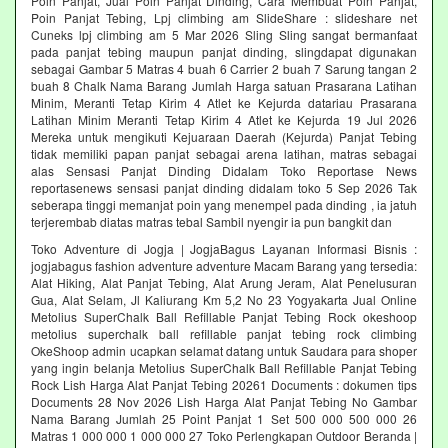
Poin Panjat, Jual Poin Panjat Dinding, Cara Membuat Poin Panjat,
Poin Panjat Tebing, Lpj climbing am SlideShare : slideshare net
Cuneks lpj climbing am 5 Mar 2026 Sling Sling sangat bermanfaat
pada panjat tebing maupun panjat dinding, slingdapat digunakan
sebagai Gambar 5 Matras 4 buah 6 Carrier 2 buah 7 Sarung tangan 2
buah 8 Chalk Nama Barang Jumlah Harga satuan Prasarana Latihan
Minim, Meranti Tetap Kirim 4 Atlet ke Kejurda datariau Prasarana
Latihan Minim Meranti Tetap Kirim 4 Atlet ke Kejurda 19 Jul 2026
Mereka untuk mengikuti Kejuaraan Daerah (Kejurda) Panjat Tebing
tidak memiliki papan panjat sebagai arena latihan, matras sebagai
alas Sensasi Panjat Dinding Didalam Toko Reportase News
reportasenews sensasi panjat dinding didalam toko 5 Sep 2026 Tak
seberapa tinggi memanjat poin yang menempel pada dinding , ia jatuh
terjerembab diatas matras tebal Sambil nyengir ia pun bangkit dan
Toko Adventure di Jogja | JogjaBagus Layanan Informasi Bisnis :
jogjabagus fashion adventure adventure Macam Barang yang tersedia:
Alat Hiking, Alat Panjat Tebing, Alat Arung Jeram, Alat Penelusuran
Gua, Alat Selam, Jl Kaliurang Km 5,2 No 23 Yogyakarta Jual Online
Metolius SuperChalk Ball Refillable Panjat Tebing Rock okeshoop
metolius superchalk ball refillable panjat tebing rock climbing
OkeShoop admin ucapkan selamat datang untuk Saudara para shoper
yang ingin belanja Metolius SuperChalk Ball Refillable Panjat Tebing
Rock Lish Harga Alat Panjat Tebing 20261 Documents : dokumen tips
Documents 28 Nov 2026 Lish Harga Alat Panjat Tebing No Gambar
Nama Barang Jumlah 25 Point Panjat 1 Set 500 000 500 000 26
Matras 1 000 000 1 000 000 27 Toko Perlengkapan Outdoor Beranda |