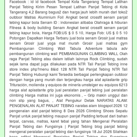
Facebook : id id facebook Tempat Kota Tangerang Tempat Latihan
Panjat Tebing Kirim Pesan Tempat Latihan Panjat Tebing di Kota
Tangerang 4,2 Barang bagus2 dan harga jauh lebih murah dari toko2
outdoor Matras Aluminium Foil Angkat berat crossfit senam panjat
tebing kapur bola Senam ID : indonesian alibaba Olahraga & hiburan
Fitness & body building Senam Angkat berat crossfit senam panjat
tebing kapur bola, Harga FOB:US $ 0 5 10, Harga Fob: US $ 0 5 10
Potongan Dapatkan Harga Terbaru jual bola senam Grosir jual matras
senam Grosir jual yoga mat murah Grosir jual matras gym
Pembangunan Climbing Wall Tabula Adventure tabula adv
pembangunan climbing wall PEMBANGUNAN CLIMBING WALL Olah
raga Panjat Tebing atau dalam istilah lainnya Rock Climbing, sudah
sejak lama dapat juga dilakukan pada NTR Tali Panjat Tebing inne
store index php?menu 8&id 128 NTR Tali Panjat Tebing NTR Tali
Panjat Tebing Hubungi kami Tersedia berbagai perlengkapan outdoor
dengan harga yang murah dan terjangkau harga alat aplastante grip
Trituración, molienda y equipos de minería umsteiger eu equipos 6213
harga alat aplastante grip jual peralatan panjat tebing jual peralatan
climbing Harga matras ini juga ekonomis , – Grip makin unggul dan
non slip yang bagus, , Alat Pengukur Detak NARATAS ALAM:
PENGENALAN ALAT PANJAT TEBING naratas alam blogspot 2026 12
pengenalan alat panjat tebing 8 Des 2026 Climbing Shoes Sepatu
Panjat untuk panjat tebing maupun panjat Padding terbuat dari bahan
terpal, canvas, matras, karet tebal yang tahan Mengenal Peralatan
Panjat Tebing dan Fungsinya | Panjat Tebing blog panjat tebing
mengenal peralatan panjat tebing dan fungsinya 18 Jul 2026 Silahkan
baca artikel Mengenal Peralatan Panjat Tebing dan Fungsinya