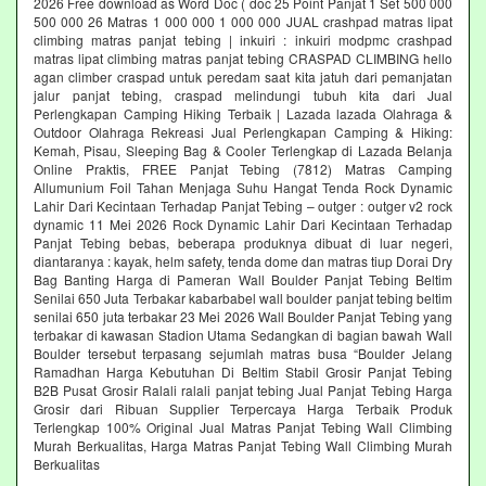
2026 Free download as Word Doc ( doc 25 Point Panjat 1 Set 500 000
500 000 26 Matras 1 000 000 1 000 000 JUAL crashpad matras lipat
climbing matras panjat tebing | inkuiri : inkuiri modpmc crashpad
matras lipat climbing matras panjat tebing CRASPAD CLIMBING hello
agan climber craspad untuk peredam saat kita jatuh dari pemanjatan
jalur panjat tebing, craspad melindungi tubuh kita dari Jual
Perlengkapan Camping Hiking Terbaik | Lazada lazada Olahraga &
Outdoor Olahraga Rekreasi Jual Perlengkapan Camping & Hiking:
Kemah, Pisau, Sleeping Bag & Cooler Terlengkap di Lazada Belanja
Online Praktis, FREE Panjat Tebing (7812) Matras Camping
Allumunium Foil Tahan Menjaga Suhu Hangat Tenda Rock Dynamic
Lahir Dari Kecintaan Terhadap Panjat Tebing – outger : outger v2 rock
dynamic 11 Mei 2026 Rock Dynamic Lahir Dari Kecintaan Terhadap
Panjat Tebing bebas, beberapa produknya dibuat di luar negeri,
diantaranya : kayak, helm safety, tenda dome dan matras tiup Dorai Dry
Bag Banting Harga di Pameran Wall Boulder Panjat Tebing Beltim
Senilai 650 Juta Terbakar kabarbabel wall boulder panjat tebing beltim
senilai 650 juta terbakar 23 Mei 2026 Wall Boulder Panjat Tebing yang
terbakar di kawasan Stadion Utama Sedangkan di bagian bawah Wall
Boulder tersebut terpasang sejumlah matras busa “Boulder Jelang
Ramadhan Harga Kebutuhan Di Beltim Stabil Grosir Panjat Tebing
B2B Pusat Grosir Ralali‎ ralali panjat tebing‎ Jual Panjat Tebing Harga
Grosir dari Ribuan Supplier Terpercaya Harga Terbaik Produk
Terlengkap 100% Original Jual Matras Panjat Tebing Wall Climbing
Murah Berkualitas, Harga Matras Panjat Tebing Wall Climbing Murah
Berkualitas