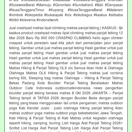
#SulawesiBarat #Mamuju #Gorontalo #SundaKecil #Bali #Denpasar
#NusaTenggaraTimur #Kupang #NusaTenggaraBarat #Mataram
#lombok #tokopedia #bukalapak #olx #tokobagus #kaskus #alibaba
#blibli #elevenia #indonetwork
Jual crashpad matras lipat climbing matras panjat tebing | KASKUS : fjb
kaskus product crashpad matras lipat climbing matras panjat tebing 12
Mar 2026 Baru Rp 900 000 CRASPAD CLIMBING hello agan climber
craspad untuk peredam saat kita jatuh dari pemanjatan jalur panjat
tebing, Gambar untuk jual matras panjat tebing Hasil gambar untuk jual
matras panjat tebing Hasil gambar untuk jual matras panjat tebing
Hasil gambar untuk jual matras panjat tebing Hasil gambar untuk jual
matras panjat tebing Hasil gambar untuk jual matras panjat tebing
Matras Hiking & Panjat Tebing OLX olx Semua iklan Hobi & Olahraga
Olahraga Matras OLX Hiking & Panjat Tebing matras jual consina
bering 60L Sleeping bag matras Olahraga » Hiking & Panjat Tebing
Bekas Padang Kota Boulder: Panjat Tebing Beralaskan Matras
Outdoor Cafe Indonesia outdoorcafeindonesia news pengertian
boulder panjat tebing beralas matras 8 Okt 2026 JAKARTA – Panjat
Tebing tampil di TAFISA 2026 dengan Boulder Beda dengan panjat
tebing yang biasa menggunakan tali untuk pengaman, matras outdoor
yoga Kab Kendal Jualo : jualo olahraga hiking panjat tebing iklan
matras outdoor yoga matras outdoor yoga bebebeboler, Jawa Tengah,
Kab Hiking & Panjat Tebing di Kab Matras untuk kegiatan olahraga
seperti hiking, camping, touring Lish Harga Alat Panjat Tebing 20261
Scribd List Harga Alat Panjat Tebing Lish Harga Alat Panjat Tebing