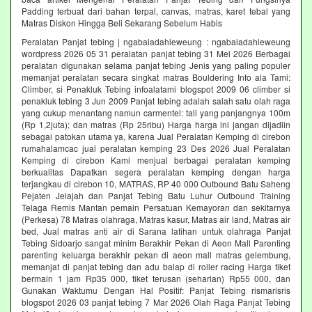
Padding terbuat dari bahan terpal, canvas, matras, karet tebal yang
Matras Diskon Hingga Beli Sekarang Sebelum Habis‎
Peralatan Panjat tebing | ngabaladahleweung : ngabaladahleweung
wordpress 2026 05 31 peralatan panjat tebing 31 Mei 2026 Berbagai
peralatan digunakan selama panjat tebing Jenis yang paling populer
memanjat peralatan secara singkat matras Bouldering Info ala Tami:
Climber, si Penakluk Tebing infoalatami blogspot 2009 06 climber si
penakluk tebing 3 Jun 2009 Panjat tebing adalah salah satu olah raga
yang cukup menantang namun carmentel: tali yang panjangnya 100m
(Rp 1,2juta); dan matras (Rp 25ribu) Harga harga ini jangan dijadiin
sebagai patokan utama ya, karena Jual Peralatan Kemping di cirebon
rumahalamcac jual peralatan kemping 23 Des 2026 Jual Peralatan
Kemping di cirebon Kami menjual berbagai peralatan kemping
berkualitas Dapatkan segera peralatan kemping dengan harga
terjangkau di cirebon 10, MATRAS, RP 40 000 Outbound Batu Saheng
Pejaten Jelajah dan Panjat Tebing Batu Luhur Outbound Training
Telaga Remis Mantan pemain Persatuan Kemayoran dan sekitarnya
(Perkesa) 78 Matras olahraga, Matras kasur, Matras air land, Matras air
bed, Jual matras anti air di Sarana latihan untuk olahraga Panjat
Tebing Sidoarjo sangat minim Berakhir Pekan di Aeon Mall Parenting
parenting keluarga berakhir pekan di aeon mall matras gelembung,
memanjat di panjat tebing dan adu balap di roller racing Harga tiket
bermain 1 jam Rp35 000, tiket terusan (seharian) Rp55 000, dan
Gunakan Waktumu Dengan Hal Positif: Panjat Tebing rismarisris
blogspot 2026 03 panjat tebing 7 Mar 2026 Olah Raga Panjat Tebing