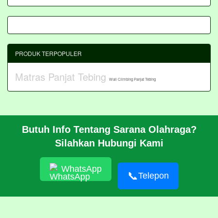
PRODUK TERPOPULER
Matras Panjat Tebing
Wall Climbing Panjat Tebing
Butuh Info Tentang Sarana Olahraga?
BERANDA
Silahkan Hubungi Kami
PROFIL
CARA PESAN
ARTIKEL
WhatsApp
HUBUNGI KAMI
📞
Telepon
Pembangunan Wall Climbing Di PPLP Banten
© 2026 https://akasahadventure.com/
RSS
|
sitemap.xml