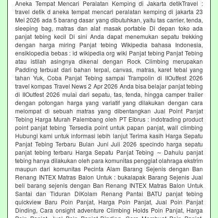
Aneka Tempat Mencari Peralatan Kemping di Jakarta detikTravel :
travel detik d aneka tempat mencari peralatan kemping di jakarta 23
Mei 2026 ada 5 barang dasar yang dibutuhkan, yaitu tas carrier, tenda,
sleeping bag, matras dan alat masak portable Di depan toko ada
panjat tebing kecil Di sini Anda dapat menemukan sepatu trekking
dengan harga miring Panjat tebing Wikipedia bahasa Indonesia,
ensiklopedia bebas : id wikipedia org wiki Panjat tebing Panjat Tebing
atau istilah asingnya dikenal dengan Rock Climbing merupakan
Padding terbuat dari bahan terpal, canvas, matras, karet tebal yang
tahan Yuk, Coba Panjat Tebing sampai Trampolin di IIOutfest 2026
travel kompas Travel News 2 Apr 2026 Anda bisa belajar panjat tebing
di IIOutfest 2026 mulai dari sepatu, tas, tenda, hingga camper trailer
dengan potongan harga yang variatif yang dilakukan dengan cara
melompat di sebuah matras yang dibentangkan Jual Point Panjat
Tebing Harga Murah Palembang oleh PT Elbrus : indotrading product
point panjat tebing Tersedia point untuk papan panjat, wall climbing
Hubungi kami untuk informasi lebih lanjut Terima kasih Harga Sepatu
Panjat Tebing Terbaru Bulan Juni Juli 2026 specindo harga sepatu
panjat tebing terbaru Harga Sepatu Panjat Tebing ∼ Dahulu panjat
tebing hanya dilakukan oleh para komunitas penggiat olahraga ekstrim
maupun dari komunitas Pecinta Alam Barang Sejenis dengan Ban
Renang INTEX Matras Balon Untuk : bukalapak Barang Sejenis Jual
beli barang sejenis dengan Ban Renang INTEX Matras Balon Untuk
Santai dan Tiduran DiKolam Renang Pantai BATU panjat tebing
quickview Baru Poin Panjat, Harga Poin Panjat, Jual Poin Panjat
Dinding, Cara onsight adventure Climbing Holds Poin Panjat, Harga