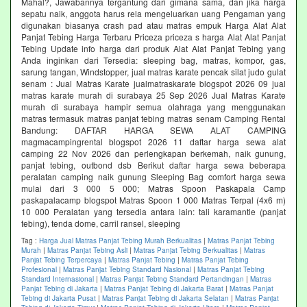
Mahal?, Jawabannya tergantung dari gimana sama, dan jika harga
sepatu naik, anggota harus rela mengeluarkan uang Pengaman yang
digunakan biasanya crash pad atau matras empuk Harga Alat Alat
Panjat Tebing Harga Terbaru Priceza priceza s harga Alat Alat Panjat
Tebing Update info harga dari produk Alat Alat Panjat Tebing yang
Anda inginkan dari Tersedia: sleeping bag, matras, kompor, gas,
sarung tangan, Windstopper, jual matras karate pencak silat judo gulat
senam : Jual Matras Karate jualmatraskarate blogspot 2026 09 jual
matras karate murah di surabaya 25 Sep 2026 Jual Matras Karate
murah di surabaya hampir semua olahraga yang menggunakan
matras termasuk matras panjat tebing matras senam Camping Rental
Bandung: DAFTAR HARGA SEWA ALAT CAMPING
magmacampingrental blogspot 2026 11 daftar harga sewa alat
camping 22 Nov 2026 dan perlengkapan berkemah, naik gunung,
panjat tebing, outbond dsb Berikut daftar harga sewa beberapa
peralatan camping naik gunung Sleeping Bag comfort harga sewa
mulai dari 3 000 5 000; Matras Spoon Paskapala Camp
paskapalacamp blogspot Matras Spoon 1 000 Matras Terpal (4x6 m)
10 000 Peralatan yang tersedia antara lain: tali karamantle (panjat
tebing), tenda dome, carril ransel, sleeping
Tag :
Harga Jual Matras Panjat Tebing Murah Berkualitas
|
Matras Panjat Tebing
Murah
|
Matras Panjat Tebing Asli
|
Matras Panjat Tebing Berkualitas
|
Matras
Panjat Tebing Terpercaya
|
Matras Panjat Tebing
|
Matras Panjat Tebing
Profesional
|
Matras Panjat Tebing Standard Nasional
|
Matras Panjat Tebing
Standard Internasional
|
Matras Panjat Tebing Standard Pertandingan
|
Matras
Panjat Tebing di Jakarta
|
Matras Panjat Tebing di Jakarta Barat
|
Matras Panjat
Tebing di Jakarta Pusat
|
Matras Panjat Tebing di Jakarta Selatan
|
Matras Panjat