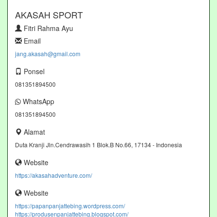
AKASAH SPORT
Fitri Rahma Ayu
Email
jang.akasah@gmail.com
Ponsel
081351894500
WhatsApp
081351894500
Alamat
Duta Kranji Jln.Cendrawasih 1 Blok.B No.66, 17134 - Indonesia
Website
https://akasahadventure.com/
Website
https://papanpanjattebing.wordpress.com/
https://produsenpanjattebing.blogspot.com/