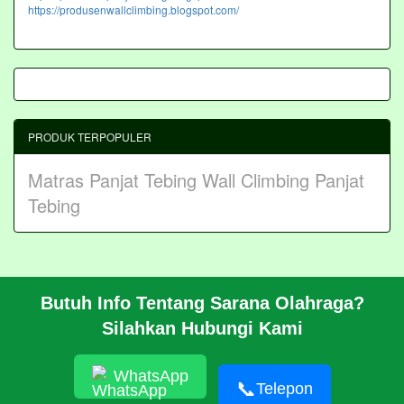
https://produsenwallclimbing.blogspot.com/
PRODUK TERPOPULER
Matras Panjat Tebing
Wall Climbing Panjat
Tebing
Butuh Info Tentang Sarana Olahraga?
BERANDA
Silahkan Hubungi Kami
PROFIL
CARA PESAN
ARTIKEL
WhatsApp
HUBUNGI KAMI
📞
Telepon