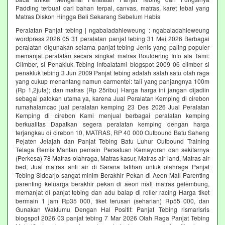
Padding terbuat dari bahan terpal, canvas, matras, karet tebal yang
Matras Diskon Hingga Beli Sekarang Sebelum Habis‎
Peralatan Panjat tebing | ngabaladahleweung : ngabaladahleweung
wordpress 2026 05 31 peralatan panjat tebing 31 Mei 2026 Berbagai
peralatan digunakan selama panjat tebing Jenis yang paling populer
memanjat peralatan secara singkat matras Bouldering Info ala Tami:
Climber, si Penakluk Tebing infoalatami blogspot 2009 06 climber si
penakluk tebing 3 Jun 2009 Panjat tebing adalah salah satu olah raga
yang cukup menantang namun carmentel: tali yang panjangnya 100m
(Rp 1,2juta); dan matras (Rp 25ribu) Harga harga ini jangan dijadiin
sebagai patokan utama ya, karena Jual Peralatan Kemping di cirebon
rumahalamcac jual peralatan kemping 23 Des 2026 Jual Peralatan
Kemping di cirebon Kami menjual berbagai peralatan kemping
berkualitas Dapatkan segera peralatan kemping dengan harga
terjangkau di cirebon 10, MATRAS, RP 40 000 Outbound Batu Saheng
Pejaten Jelajah dan Panjat Tebing Batu Luhur Outbound Training
Telaga Remis Mantan pemain Persatuan Kemayoran dan sekitarnya
(Perkesa) 78 Matras olahraga, Matras kasur, Matras air land, Matras air
bed, Jual matras anti air di Sarana latihan untuk olahraga Panjat
Tebing Sidoarjo sangat minim Berakhir Pekan di Aeon Mall Parenting
parenting keluarga berakhir pekan di aeon mall matras gelembung,
memanjat di panjat tebing dan adu balap di roller racing Harga tiket
bermain 1 jam Rp35 000, tiket terusan (seharian) Rp55 000, dan
Gunakan Waktumu Dengan Hal Positif: Panjat Tebing rismarisris
blogspot 2026 03 panjat tebing 7 Mar 2026 Olah Raga Panjat Tebing