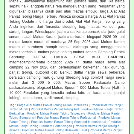
Mahal?, Jawabannya tergantung dari gimana sama, dan jika harga
sepatu naik, anggota harus rela mengeluarkan uang Pengaman yang
digunakan biasanya crash pad atau matras empuk Harga Alat Alat
Panjat Tebing Harga Terbaru Priceza priceza s harga Alat Alat Panjat
Tebing Update info harga dari produk Alat Alat Panjat Tebing yang
Anda inginkan dari Tersedia: sleeping bag, matras, kompor, gas,
sarung tangan, Windstopper, jual matras karate pencak silat judo gulat
senam : Jual Matras Karate jualmatraskarate blogspot 2026 09 jual
matras karate murah di surabaya 25 Sep 2026 Jual Matras Karate
murah di surabaya hampir semua olahraga yang menggunakan
matras termasuk matras panjat tebing matras senam Camping Rental
Bandung: DAFTAR HARGA SEWA ALAT CAMPING
magmacampingrental blogspot 2026 11 daftar harga sewa alat
camping 22 Nov 2026 dan perlengkapan berkemah, naik gunung,
panjat tebing, outbond dsb Berikut daftar harga sewa beberapa
peralatan camping naik gunung Sleeping Bag comfort harga sewa
mulai dari 3 000 5 000; Matras Spoon Paskapala Camp
paskapalacamp blogspot Matras Spoon 1 000 Matras Terpal (4x6 m)
10 000 Peralatan yang tersedia antara lain: tali karamantle (panjat
tebing), tenda dome, carril ransel, sleeping
Tag :
Harga Jual Matras Panjat Tebing Murah Berkualitas
|
Produksi Matras Panjat
Tebing Murah
|
Produksi Matras Panjat Tebing Asli
|
Produksi Matras Panjat Tebing
Berkualitas
|
Produksi Matras Panjat Tebing Terpercaya
|
Produksi Matras Panjat
Tebing Bergaransi
|
Produksi Matras Panjat Tebing Profesional
|
Produksi Matras
Panjat Tebing
|
Produksi Matras Panjat Tebing Standard Internasional
|
Produksi
Matras Panjat Tebing Standard Pertandingan
|
Produksi Matras Panjat Tebing di
Jakarta
|
Produksi Matras Panjat Tebing di Jakarta Barat
|
Produksi Matras Panjat