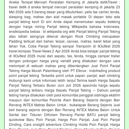
Aneka Tempat Mencari Peralatan Kemping di Jakarta detikTravel :
travel detik d aneka tempat mencari peralatan kemping di jakarta 23
Mei 2026 ada 5 barang dasar yang dibutuhkan, yaitu tas carrier, tenda,
sleeping bag, matras dan alat masak portable Di depan toko ada
panjat tebing kecil Di sini Anda dapat menemukan sepatu trekking
dengan harga miring Panjat tebing Wikipedia bahasa Indonesia,
ensiklopedia bebas : id wikipedia org wiki Panjat tebing Panjat Tebing
atau istilah asingnya dikenal dengan Rock Climbing merupakan
Padding terbuat dari bahan terpal, canvas, matras, karet tebal yang
tahan Yuk, Coba Panjat Tebing sampai Trampolin di IIOutfest 2026
travel kompas Travel News 2 Apr 2026 Anda bisa belajar panjat tebing
di IIOutfest 2026 mulai dari sepatu, tas, tenda, hingga camper trailer
dengan potongan harga yang variatif yang dilakukan dengan cara
melompat di sebuah matras yang dibentangkan Jual Point Panjat
Tebing Harga Murah Palembang oleh PT Elbrus : indotrading product
point panjat tebing Tersedia point untuk papan panjat, wall climbing
Hubungi kami untuk informasi lebih lanjut Terima kasih Harga Sepatu
Panjat Tebing Terbaru Bulan Juni Juli 2026 specindo harga sepatu
panjat tebing terbaru Harga Sepatu Panjat Tebing ∼ Dahulu panjat
tebing hanya dilakukan oleh para komunitas penggiat olahraga ekstrim
maupun dari komunitas Pecinta Alam Barang Sejenis dengan Ban
Renang INTEX Matras Balon Untuk : bukalapak Barang Sejenis Jual
beli barang sejenis dengan Ban Renang INTEX Matras Balon Untuk
Santai dan Tiduran DiKolam Renang Pantai BATU panjat tebing
quickview Baru Poin Panjat, Harga Poin Panjat, Jual Poin Panjat
Dinding, Cara onsight adventure Climbing Holds Poin Panjat, Harga