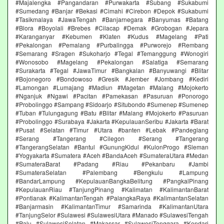
#Majalengka #Pangandaran #Purwakarta #Subang #Sukabumi
#Sumedang #Banjar #Bekasi #Cimahi #Cirebon #Depok #Sukabumi
#Tasikmalaya #JawaTengah #Banjarnegara #Banyumas #Batang
#Blora #Boyolali #Brebes #Cilacap #Demak #Grobogan #Jepara
#Karanganyar #Kebumen #Klaten #Kudus #Magelang #Pati
#Pekalongan #Pemalang #Purbalingga #Purworejo #Rembang
#Semarang #Sragen #Sukoharjo #Tegal #Temanggung #Wonogiri
#Wonosobo #Magelang #Pekalongan #Salatiga #Semarang
#Surakarta #Tegal #JawaTimur #Bangkalan #Banyuwangi #Blitar
#Bojonegoro #Bondowoso #Gresik #Jember #Jombang #Kediri
#Lamongan #Lumajang #Madiun #Magetan #Malang #Mojokerto
#Nganjuk #Ngawi #Pacitan #Pamekasan #Pasuruan #Ponorogo
#Probolinggo #Sampang #Sidoarjo #Situbondo #Sumenep #Sumenep
#Tuban #Tulungagung #Batu #Blitar #Malang #Mojokerto #Pasuruan
#Probolinggo #Surabaya #Jakarta #KepulauanSeribu #Jakarta #Barat
#Pusat #Selatan #Timur #Utara #banten #Lebak #Pandeglang
#Serang #Tangerang #Cilegon #Serang #Tangerang
#TangerangSelatan #Bantul #GunungKidul #KulonProgo #Sleman
#Yogyakarta #Sumatera #Aceh #BandaAceh #SumateraUtara #Medan
#SumateraBarat #Padang #Riau #Pekanbaru #Jambi
#SumateraSelatan #Palembang #Bengkulu #Lampung
#BandarLampung #KepulauanBangkaBelitung #PangkalPinang
#KepulauanRiau #TanjungPinang #Kalimatan #KalimantanBarat
#Pontianak #KalimantanTengah #PalangkaRaya #KalimantanSelatan
#Banjarmasin #KalimantanTimur #Samarinda #KalimantanUtara
#TanjungSelor #Sulawesi #SulawesiUtara #Manado #SulawesiTengah
#Palu #SulawesiSelatan #Makassar #SulawesiTenggara #Kendari