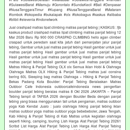
#SulawesiBarat #Mamuju #Gorontalo #SundaKecil #Bali #Denpasar
#NusaTenggaraTimur #Kupang #NusaTenggaraBarat #Mataram
#lombok #tokopedia #bukalapak #olx #tokobagus #kaskus #alibaba
#blibli #elevenia #indonetwork
Jual crashpad matras lipat climbing matras panjat tebing | KASKUS : fjb
kaskus product crashpad matras lipat climbing matras panjat tebing 12
Mar 2026 Baru Rp 900 000 CRASPAD CLIMBING hello agan climber
craspad untuk peredam saat kita jatuh dari pemanjatan jalur panjat
tebing, Gambar untuk jual matras panjat tebing Hasil gambar untuk jual
matras panjat tebing Hasil gambar untuk jual matras panjat tebing
Hasil gambar untuk jual matras panjat tebing Hasil gambar untuk jual
matras panjat tebing Hasil gambar untuk jual matras panjat tebing
Matras Hiking & Panjat Tebing OLX olx Semua iklan Hobi & Olahraga
Olahraga Matras OLX Hiking & Panjat Tebing matras jual consina
bering 60L Sleeping bag matras Olahraga » Hiking & Panjat Tebing
Bekas Padang Kota Boulder: Panjat Tebing Beralaskan Matras
Outdoor Cafe Indonesia outdoorcafeindonesia news pengertian
boulder panjat tebing beralas matras 8 Okt 2026 JAKARTA – Panjat
Tebing tampil di TAFISA 2026 dengan Boulder Beda dengan panjat
tebing yang biasa menggunakan tali untuk pengaman, matras outdoor
yoga Kab Kendal Jualo : jualo olahraga hiking panjat tebing iklan
matras outdoor yoga matras outdoor yoga bebebeboler, Jawa Tengah,
Kab Hiking & Panjat Tebing di Kab Matras untuk kegiatan olahraga
seperti hiking, camping, touring Lish Harga Alat Panjat Tebing 20261
Scribd List Harga Alat Panjat Tebing Lish Harga Alat Panjat Tebing