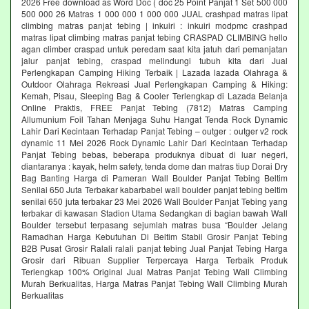
2026 Free download as Word Doc ( doc 25 Point Panjat 1 Set 500 000
500 000 26 Matras 1 000 000 1 000 000 JUAL crashpad matras lipat
climbing matras panjat tebing | inkuiri : inkuiri modpmc crashpad
matras lipat climbing matras panjat tebing CRASPAD CLIMBING hello
agan climber craspad untuk peredam saat kita jatuh dari pemanjatan
jalur panjat tebing, craspad melindungi tubuh kita dari Jual
Perlengkapan Camping Hiking Terbaik | Lazada lazada Olahraga &
Outdoor Olahraga Rekreasi Jual Perlengkapan Camping & Hiking:
Kemah, Pisau, Sleeping Bag & Cooler Terlengkap di Lazada Belanja
Online Praktis, FREE Panjat Tebing (7812) Matras Camping
Allumunium Foil Tahan Menjaga Suhu Hangat Tenda Rock Dynamic
Lahir Dari Kecintaan Terhadap Panjat Tebing – outger : outger v2 rock
dynamic 11 Mei 2026 Rock Dynamic Lahir Dari Kecintaan Terhadap
Panjat Tebing bebas, beberapa produknya dibuat di luar negeri,
diantaranya : kayak, helm safety, tenda dome dan matras tiup Dorai Dry
Bag Banting Harga di Pameran Wall Boulder Panjat Tebing Beltim
Senilai 650 Juta Terbakar kabarbabel wall boulder panjat tebing beltim
senilai 650 juta terbakar 23 Mei 2026 Wall Boulder Panjat Tebing yang
terbakar di kawasan Stadion Utama Sedangkan di bagian bawah Wall
Boulder tersebut terpasang sejumlah matras busa “Boulder Jelang
Ramadhan Harga Kebutuhan Di Beltim Stabil Grosir Panjat Tebing
B2B Pusat Grosir Ralali‎ ralali panjat tebing‎ Jual Panjat Tebing Harga
Grosir dari Ribuan Supplier Terpercaya Harga Terbaik Produk
Terlengkap 100% Original Jual Matras Panjat Tebing Wall Climbing
Murah Berkualitas, Harga Matras Panjat Tebing Wall Climbing Murah
Berkualitas