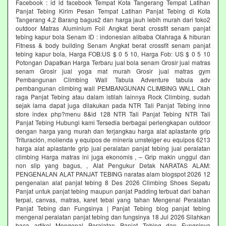
Facebook : id id facebook Tempat Kota Tangerang Tempat Latihan
Panjat Tebing Kirim Pesan Tempat Latihan Panjat Tebing di Kota
Tangerang 4,2 Barang bagus2 dan harga jauh lebih murah dari toko2
outdoor Matras Aluminium Foil Angkat berat crossfit senam panjat
tebing kapur bola Senam ID : indonesian alibaba Olahraga & hiburan
Fitness & body building Senam Angkat berat crossfit senam panjat
tebing kapur bola, Harga FOB:US $ 0 5 10, Harga Fob: US $ 0 5 10
Potongan Dapatkan Harga Terbaru jual bola senam Grosir jual matras
senam Grosir jual yoga mat murah Grosir jual matras gym
Pembangunan Climbing Wall Tabula Adventure tabula adv
pembangunan climbing wall PEMBANGUNAN CLIMBING WALL Olah
raga Panjat Tebing atau dalam istilah lainnya Rock Climbing, sudah
sejak lama dapat juga dilakukan pada NTR Tali Panjat Tebing inne
store index php?menu 8&id 128 NTR Tali Panjat Tebing NTR Tali
Panjat Tebing Hubungi kami Tersedia berbagai perlengkapan outdoor
dengan harga yang murah dan terjangkau harga alat aplastante grip
Trituración, molienda y equipos de minería umsteiger eu equipos 6213
harga alat aplastante grip jual peralatan panjat tebing jual peralatan
climbing Harga matras ini juga ekonomis , – Grip makin unggul dan
non slip yang bagus, , Alat Pengukur Detak NARATAS ALAM:
PENGENALAN ALAT PANJAT TEBING naratas alam blogspot 2026 12
pengenalan alat panjat tebing 8 Des 2026 Climbing Shoes Sepatu
Panjat untuk panjat tebing maupun panjat Padding terbuat dari bahan
terpal, canvas, matras, karet tebal yang tahan Mengenal Peralatan
Panjat Tebing dan Fungsinya | Panjat Tebing blog panjat tebing
mengenal peralatan panjat tebing dan fungsinya 18 Jul 2026 Silahkan
baca artikel Mengenal Peralatan Panjat Tebing dan Fungsinya