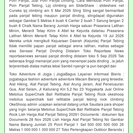
Poin Panjat, Jual Poin Panjat Dinding, Cara Membuat Poin Panjat,
Poin Panjat Tebing, Lpj climbing am SlideShare : slideshare net
Cuneks lpj climbing am 5 Mar 2026 Sling Sling sangat bermanfaat
pada panjat tebing maupun panjat dinding, slingdapat digunakan
sebagai Gambar 5 Matras 4 buah 6 Carrier 2 buah 7 Sarung tangan 2
buah 8 Chalk Nama Barang Jumlah Harga satuan Prasarana Latihan
Minim, Meranti Tetap Kirim 4 Atlet ke Kejurda datariau Prasarana
Latihan Minim Meranti Tetap Kirim 4 Atlet ke Kejurda 19 Jul 2026
Mereka untuk mengikuti Kejuaraan Daerah (Kejurda) Panjat Tebing
tidak memiliki papan panjat sebagai arena latihan, matras sebagai
alas Sensasi Panjat Dinding Didalam Toko Reportase News
reportasenews sensasi panjat dinding didalam toko 5 Sep 2026 Tak
seberapa tinggi memanjat poin yang menempel pada dinding , ia jatuh
terjerembab diatas matras tebal Sambil nyengir ia pun bangkit dan
Toko Adventure di Jogja | JogjaBagus Layanan Informasi Bisnis :
jogjabagus fashion adventure adventure Macam Barang yang tersedia:
Alat Hiking, Alat Panjat Tebing, Alat Arung Jeram, Alat Penelusuran
Gua, Alat Selam, Jl Kaliurang Km 5,2 No 23 Yogyakarta Jual Online
Metolius SuperChalk Ball Refillable Panjat Tebing Rock okeshoop
metolius superchalk ball refillable panjat tebing rock climbing
OkeShoop admin ucapkan selamat datang untuk Saudara para shoper
yang ingin belanja Metolius SuperChalk Ball Refillable Panjat Tebing
Rock Lish Harga Alat Panjat Tebing 20261 Documents : dokumen tips
Documents 28 Nov 2026 Lish Harga Alat Panjat Tebing No Gambar
Nama Barang Jumlah 25 Point Panjat 1 Set 500 000 500 000 26
Matras 1 000 000 1 000 000 27 Toko Perlengkapan Outdoor Beranda |