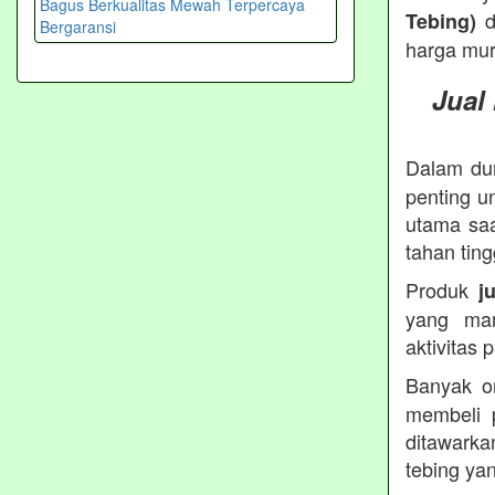
d
Tebing)
harga mur
Jual
Dalam dun
penting u
utama saa
tahan ting
Produk
j
yang ma
aktivitas
Banyak o
membeli 
ditawarka
tebing ya