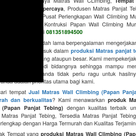
urah, Rincian Biaya Matras Wall CLimbing,
Tempat
, Produsen Matras Panjat T
all Climbing Terpercaya
, Pusat Perlengkapan Wall Climbing M
n Panjat Tebing
n dan Renovasi Kontruksi Papan Wall Climbing Mu
as, Hubungi kami di
081351894500
sudah lama berpengalaman mengerjakan
 ADVENTURE
ll Climbing termasuk dalam
produksi Matras panjat 
m skala kecil, sedang ataupun besar. Kami mempekerja
g berpengalaman di bidangnya sehingga mampu men
ya terbaik. Jadi anda tidak perlu ragu untuk hasiln
anda adalah prioritas utama bagi kami.
cari tempat
Jual Matras Wall Climbing (Papan Panja
? Kami menawarkan
ah dan berkualitas
produk Ma
dengan kualitas terbaik un
 (Papan Panjat Tebing)
Matras Panjat Tebing, Tersedia Matras Panjat Tebin
rlengkap dengan Harga Termurah dan Kualitas Terjamin
ak Tempat yang
produksi Matras Wall Climbing (Pap