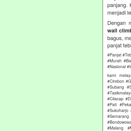
panjang. 
menjadi le
Dengan m
wall clim
bagus, me
panjat teb
#Panjat #Te
#Murah #Ba
#Nasional #I
kami melay
#Cirebon #G
#Subang #S
#Tasikmala
#Cilacap #
#Pati #Pek
#Sukoharjo
#Semarang 
#Bondowoso
#Malang #