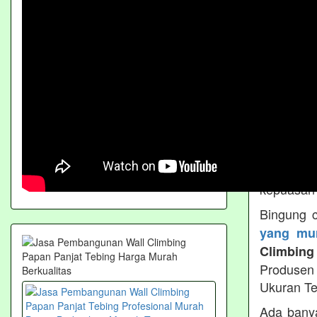
Tebing M
Matras W
Peralata
Pembuata
Berkualit
AKASAH
proyek Wa
baik dala
ahli yan
karya-kar
kepuasan 
Bingung 
yang mur
Climbing
Produsen 
Ukuran Te
Ada bany