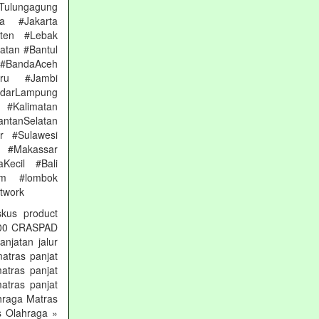
Tulungagung
a #Jakarta
nten #Lebak
atan #Bantul
#BandaAceh
aru #Jambi
arLampung
 #Kalimatan
ntanSelatan
r #Sulawesi
 #Makassar
Kecil #Bali
am #lombok
etwork
skus product
 000 CRASPAD
njatan jalur
matras panjat
atras panjat
atras panjat
hraga Matras
s Olahraga »