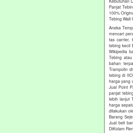
Kebutuhan Di 
Panjat Tebi
100% Origina
Tebing Wall 
Aneka Tempat
mencari per
tas carrier
tebing kecil
Wikipedia ba
Tebing atau
bahan terpa
Trampolin d
tebing di II
harga yang 
Jual Point 
panjat tebin
lebih lanju
harga sepat
dilakukan o
Barang Seje
Jual beli b
DiKolam Rena