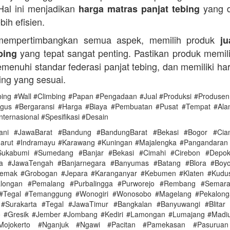
Hal ini menjadikan
yang d
harga matras panjat tebing
bih efisien.
empertimbangkan semua aspek, memilih produk
ju
yang tepat sangat penting. Pastikan produk memilik
bing
menuhi standar federasi panjat tebing, dan memiliki ha
ing yang sesuai.
bing #Wall #Climbing #Papan #Pengadaan #Jual #Produksi #Produsen 
gus #Bergaransi #Harga #Biaya #Pembuatan #Pusat #Tempat #Ala
nternasional #Spesifikasi #Desain
ani #JawaBarat #Bandung #BandungBarat #Bekasi #Bogor #Ciam
arut #Indramayu #Karawang #Kuningan #Majalengka #Pangandaran
ukabumi #Sumedang #Banjar #Bekasi #Cimahi #Cirebon #Depo
ya #JawaTengah #Banjarnegara #Banyumas #Batang #Blora #Boyol
Demak #Grobogan #Jepara #Karanganyar #Kebumen #Klaten #Kudu
alongan #Pemalang #Purbalingga #Purworejo #Rembang #Semar
 #Tegal #Temanggung #Wonogiri #Wonosobo #Magelang #Pekalonga
#Surakarta #Tegal #JawaTimur #Bangkalan #Banyuwangi #Blitar 
 #Gresik #Jember #Jombang #Kediri #Lamongan #Lumajang #Madi
Mojokerto #Nganjuk #Ngawi #Pacitan #Pamekasan #Pasuruan