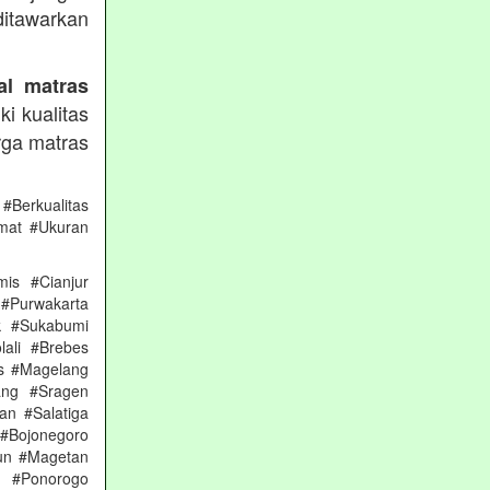
itawarkan
al matras
i kualitas
rga matras
#Berkualitas
mat #Ukuran
is #Cianjur
 #Purwakarta
k #Sukabumi
ali #Brebes
s #Magelang
ang #Sragen
n #Salatiga
#Bojonegoro
un #Magetan
 #Ponorogo