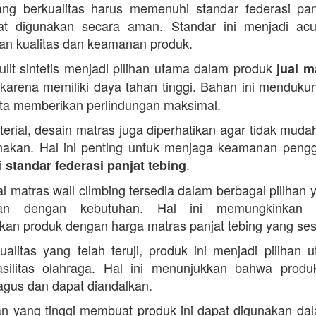
ng berkualitas harus memenuhi standar federasi pan
at digunakan secara aman. Standar ini menjadi ac
n kualitas dan keamanan produk.
kulit sintetis menjadi pilihan utama dalam produk
jual m
karena memiliki daya tahan tinggi. Bahan ini mendukun
ta memberikan perlindungan maksimal.
terial, desain matras juga diperhatikan agar tidak muda
nakan. Hal ini penting untuk menjaga keamanan peng
i
.
standar federasi panjat tebing
al matras wall climbing tersedia dalam berbagai pilihan 
ikan dengan kebutuhan. Hal ini memungkinkan 
an produk dengan harga matras panjat tebing yang ses
alitas yang telah teruji, produk ini menjadi pilihan 
silitas olahraga. Hal ini menunjukkan bahwa produ
bagus dan dapat diandalkan.
n yang tinggi membuat produk ini dapat digunakan da