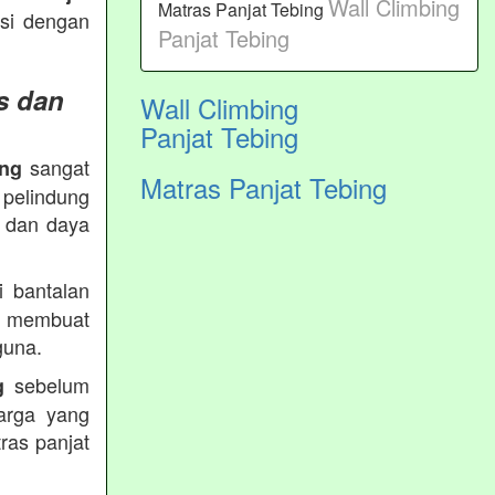
Wall Climbing
Matras Panjat Tebing
ksi dengan
Panjat Tebing
s dan
Wall Climbing
Panjat Tebing
sangat
ing
Matras Panjat Tebing
 pelindung
s dan daya
 bantalan
 membuat
guna.
sebelum
g
arga yang
ras panjat
.