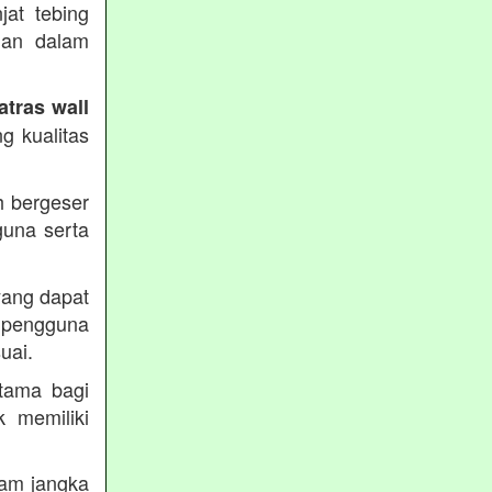
jat tebing
uan dalam
atras wall
g kualitas
h bergeser
guna serta
yang dapat
pengguna
uai.
utama bagi
k memiliki
lam jangka