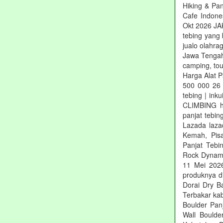
Hiking & Pa
Cafe Indone
Okt 2026 JA
tebing yang
jualo olahra
Jawa Tengah,
camping, tou
Harga Alat P
500 000 26 
tebing | ink
CLIMBING he
panjat tebin
Lazada laza
Kemah, Pisa
Panjat Tebi
Rock Dynami
11 Mei 2026
produknya di
Dorai Dry B
Terbakar kab
Boulder Pan
Wall Boulde