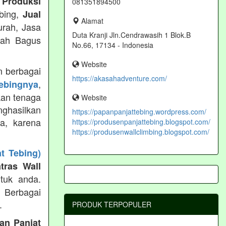
 Produksi
081351894500
ebing,
Jual
Alamat
urah, Jasa
Duta Kranji Jln.Cendrawasih 1 Blok.B
rah Bagus
No.66, 17134 - Indonesia
Website
 berbagai
https://akasahadventure.com/
,
tebingnya
kan tenaga
Website
ghasilkan
https://papanpanjattebing.wordpress.com/
ya, karena
https://produsenpanjattebing.blogspot.com/
https://produsenwallclimbing.blogspot.com/
t Tebing)
tras Wall
tuk anda.
g Berbagai
.
PRODUK TERPOPULER
an Panjat