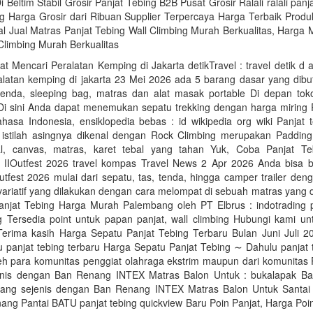
Beltim Stabil Grosir Panjat Tebing B2B Pusat Grosir Ralali‎ ralali panja
ng Harga Grosir dari Ribuan Supplier Terpercaya Harga Terbaik Produ
l Jual Matras Panjat Tebing Wall Climbing Murah Berkualitas, Harga 
Climbing Murah Berkualitas
 Mencari Peralatan Kemping di Jakarta detikTravel : travel detik d
alatan kemping di jakarta 23 Mei 2026 ada 5 barang dasar yang dibut
, tenda, sleeping bag, matras dan alat masak portable Di depan tok
 Di sini Anda dapat menemukan sepatu trekking dengan harga miring 
hasa Indonesia, ensiklopedia bebas : id wikipedia org wiki Panjat 
 istilah asingnya dikenal dengan Rock Climbing merupakan Padding 
l, canvas, matras, karet tebal yang tahan Yuk, Coba Panjat T
i IIOutfest 2026 travel kompas Travel News 2 Apr 2026 Anda bisa be
Outfest 2026 mulai dari sepatu, tas, tenda, hingga camper trailer de
variatif yang dilakukan dengan cara melompat di sebuah matras yang 
Panjat Tebing Harga Murah Palembang oleh PT Elbrus : indotrading p
g Tersedia point untuk papan panjat, wall climbing Hubungi kami un
t Terima kasih Harga Sepatu Panjat Tebing Terbaru Bulan Juni Juli 2
u panjat tebing terbaru Harga Sepatu Panjat Tebing ∼ Dahulu panjat 
leh para komunitas penggiat olahraga ekstrim maupun dari komunitas 
nis dengan Ban Renang INTEX Matras Balon Untuk : bukalapak Ba
arang sejenis dengan Ban Renang INTEX Matras Balon Untuk Santai
ng Pantai BATU panjat tebing quickview Baru Poin Panjat, Harga Poin