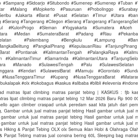
go #Sampang #Sidoarjo #Situbondo #Sumenep #Sumenep #Tuban #
itar #Malang #Mojokerto #Pasuruan #Probolinggo #Surabay
Seribu #Jakarta #Barat #Pusat #Selatan #Timur #Utara #ba
 #Serang #Tangerang #Cilegon #Serang #Tangerang #TangerangSel
dul #KulonProgo #Sleman #Yogyakarta #Sumatera #Aceh 
Utara #Medan #SumateraBarat #Padang #Riau #Pekanb
aSelatan #Palembang #Bengkulu #Lampung #Band
BangkaBelitung #PangkalPinang #KepulauanRiau #TanjungPinang
nBarat #Pontianak #KalimantanTengah #PalangkaRaya #Kalima
in #KalimantanTimur #Samarinda #KalimantanUtara #TanjungSelo
Utara #Manado #SulawesiTengah #Palu #SulawesiSelatan
enggara #Kendari #SulawesiBarat #Mamuju #Gorontalo #Sunda
 #NusaTenggaraTimur #Kupang #NusaTenggaraBarat #Matar
bukalapak #olx #tokobagus #kaskus #alibaba #blibli #elevenia #indon
ad matras lipat climbing matras panjat tebing | KASKUS : fjb ka
tras lipat climbing matras panjat tebing 12 Mar 2026 Baru Rp 900
llo agan climber craspad untuk peredam saat kita jatuh dari pema
g, Gambar untuk jual matras panjat tebing Hasil gambar untuk jual 
l gambar untuk jual matras panjat tebing Hasil gambar untuk jual m
l gambar untuk jual matras panjat tebing Hasil gambar untuk jual m
as Hiking & Panjat Tebing OLX olx Semua iklan Hobi & Olahraga Ola
& Panjat Tebing matras jual consina bering 60L Sleeping bag matra