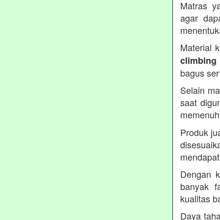
Matras ya
agar dap
menentuka
Material 
climbing
bagus ser
Selain ma
saat digu
memenuh
Produk ju
disesua
mendapatk
Dengan ku
banyak fa
kualitas 
Daya taha