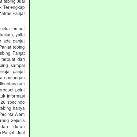
t tebing‎ Jual
k Terlengkap
Matras Panjat
 aneka tempat
uhkan, yaitu
o ada panjat
Panjat tebing
tebing Panjat
terbuat dari
ebing sampai
lajar panjat
ngan potongan
dibentangkan
roduct point
tuk informasi
026 specindo
tebing hanya
Pecinta Alam
rang Sejenis
 dan Tiduran
 Panjat, Jual