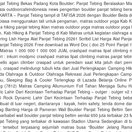
njat Tebing Bekas Padang Kota Boulder: Panjat Tebing Beralaskan Ma
sia outdoorcafeindonesia news pengertian boulder panjat tebing bera
KARTA – Panjat Tebing tampil di TAFISA 2026 dengan Boulder Beda d
 biasa menggunakan tali untuk pengaman, matras outdoor yoga Kab Ke
ga hiking panjat tebing iklan matras outdoor yoga matras outdoor yoga
 Kab Hiking & Panjat Tebing di Kab Matras untuk kegiatan olahraga se
ring Lish Harga Alat Panjat Tebing 20261 Scribd List Harga Alat Panja
anjat Tebing 2026 Free download as Word Doc ( doc 25 Point Panjat 
Matras 1 000 000 1 000 000 JUAL crashpad matras lipat climbing m
uiri : inkuiri modpmc crashpad matras lipat climbing matras panjat t
llo agan climber craspad untuk peredam saat kita jatuh dari pema
g, craspad melindungi tubuh kita dari Jual Perlengkapan Camping Hik
da Olahraga & Outdoor Olahraga Rekreasi Jual Perlengkapan Campi
u, Sleeping Bag & Cooler Terlengkap di Lazada Belanja Online P
ng (7812) Matras Camping Allumunium Foil Tahan Menjaga Suhu 
c Lahir Dari Kecintaan Terhadap Panjat Tebing – outger : outger v2 
 Rock Dynamic Lahir Dari Kecintaan Terhadap Panjat Tebing beb
buat di luar negeri, diantaranya : kayak, helm safety, tenda dome da
ag Banting Harga di Pameran Wall Boulder Panjat Tebing Beltim Seni
arbabel wall boulder panjat tebing beltim senilai 650 juta terbakar 23 
jat Tebing yang terbakar di kawasan Stadion Utama Sedangkan di 
r tersebut terpasang sejumlah matras busa “Boulder Jelang Ra