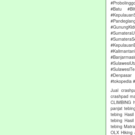
#Proboling
#Batu #Bl
#Kepulauan
#Pandeglang
#GunungKi
#Sumatera
#Sumater
#Kepulauan
#Kalimanta
#Banjarmas
#Sulawesi
#SulawesiT
#Denpasar
#tokopedia #
Jual crashp
crashpad ma
CLIMBING he
panjat tebin
tebing Hasi
tebing Hasi
tebing Matr
OLX Hiking 