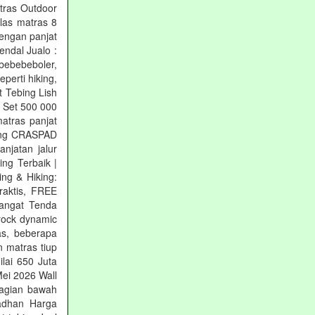
tras Outdoor
las matras 8
engan panjat
ndal Jualo :
 bebebeboler,
perti hiking,
t Tebing Lish
1 Set 500 000
atras panjat
ebing CRASPAD
njatan jalur
ing Terbaik |
ng & Hiking:
raktis, FREE
Hangat Tenda
rock dynamic
as, beberapa
n matras tiup
lai 650 Juta
Mei 2026 Wall
bagian bawah
madhan Harga