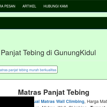
RA PESAN
ARTIKEL
HUBUNGI KAMI
 Panjat Tebing di GunungKidul
Matras Panjat Tebing
, Harga Mat
 ADVENTURE -
Jual Matras Wall Climbing