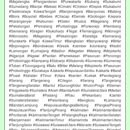
#Majalengka #Pangandaran #Purwakarta #Subang #Sukabumi
#Sumedang #Banjar #Bekasi #Cimahi #Cirebon #Depok #Sukabumi
#Tasikmalaya #JawaTengah #Banjarnegara #Banyumas #Batang
#Blora #Boyolali #Brebes #Cilacap #Demak #Grobogan #Jepara
#Karanganyar #Kebumen #Klaten #Kudus #Magelang #Pati
#Pekalongan #Pemalang #Purbalingga #Purworejo #Rembang
#Semarang #Sragen #Sukoharjo #Tegal #Temanggung #Wonogiri
#Wonosobo #Magelang #Pekalongan #Salatiga #Semarang
#Surakarta #Tegal #JawaTimur #Bangkalan #Banyuwangi #Blitar
#Bojonegoro #Bondowoso #Gresik #Jember #Jombang #Kediri
#Lamongan #Lumajang #Madiun #Magetan #Malang #Mojokerto
#Nganjuk #Ngawi #Pacitan #Pamekasan #Pasuruan #Ponorogo
#Probolinggo #Sampang #Sidoarjo #Situbondo #Sumenep #Sumenep
#Tuban #Tulungagung #Batu #Blitar #Malang #Mojokerto #Pasuruan
#Probolinggo #Surabaya #Jakarta #KepulauanSeribu #Jakarta #Barat
#Pusat #Selatan #Timur #Utara #banten #Lebak #Pandeglang
#Serang #Tangerang #Cilegon #Serang #Tangerang
#TangerangSelatan #Bantul #GunungKidul #KulonProgo #Sleman
#Yogyakarta #Sumatera #Aceh #BandaAceh #SumateraUtara #Medan
#SumateraBarat #Padang #Riau #Pekanbaru #Jambi
#SumateraSelatan #Palembang #Bengkulu #Lampung
#BandarLampung #KepulauanBangkaBelitung #PangkalPinang
#KepulauanRiau #TanjungPinang #Kalimatan #KalimantanBarat
#Pontianak #KalimantanTengah #PalangkaRaya #KalimantanSelatan
#Banjarmasin #KalimantanTimur #Samarinda #KalimantanUtara
#TanjungSelor #Sulawesi #SulawesiUtara #Manado #SulawesiTengah
#Palu #SulawesiSelatan #Makassar #SulawesiTenggara #Kendari