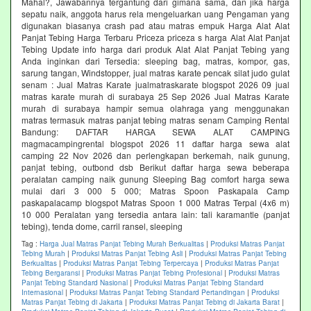
Mahal?, Jawabannya tergantung dari gimana sama, dan jika harga
sepatu naik, anggota harus rela mengeluarkan uang Pengaman yang
digunakan biasanya crash pad atau matras empuk Harga Alat Alat
Panjat Tebing Harga Terbaru Priceza priceza s harga Alat Alat Panjat
Tebing Update info harga dari produk Alat Alat Panjat Tebing yang
Anda inginkan dari Tersedia: sleeping bag, matras, kompor, gas,
sarung tangan, Windstopper, jual matras karate pencak silat judo gulat
senam : Jual Matras Karate jualmatraskarate blogspot 2026 09 jual
matras karate murah di surabaya 25 Sep 2026 Jual Matras Karate
murah di surabaya hampir semua olahraga yang menggunakan
matras termasuk matras panjat tebing matras senam Camping Rental
Bandung: DAFTAR HARGA SEWA ALAT CAMPING
magmacampingrental blogspot 2026 11 daftar harga sewa alat
camping 22 Nov 2026 dan perlengkapan berkemah, naik gunung,
panjat tebing, outbond dsb Berikut daftar harga sewa beberapa
peralatan camping naik gunung Sleeping Bag comfort harga sewa
mulai dari 3 000 5 000; Matras Spoon Paskapala Camp
paskapalacamp blogspot Matras Spoon 1 000 Matras Terpal (4x6 m)
10 000 Peralatan yang tersedia antara lain: tali karamantle (panjat
tebing), tenda dome, carril ransel, sleeping
Tag :
Harga Jual Matras Panjat Tebing Murah Berkualitas
|
Produksi Matras Panjat
Tebing Murah
|
Produksi Matras Panjat Tebing Asli
|
Produksi Matras Panjat Tebing
Berkualitas
|
Produksi Matras Panjat Tebing Terpercaya
|
Produksi Matras Panjat
Tebing Bergaransi
|
Produksi Matras Panjat Tebing Profesional
|
Produksi Matras
Panjat Tebing Standard Nasional
|
Produksi Matras Panjat Tebing Standard
Internasional
|
Produksi Matras Panjat Tebing Standard Pertandingan
|
Produksi
Matras Panjat Tebing di Jakarta
|
Produksi Matras Panjat Tebing di Jakarta Barat
|