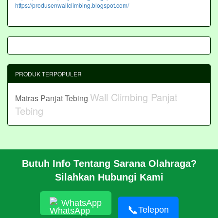
https://produsenwallclimbing.blogspot.com/
PRODUK TERPOPULER
Wall Climbing Panjat
Matras Panjat Tebing
Tebing
Butuh Info Tentang Sarana Olahraga?
BERANDA
Silahkan Hubungi Kami
PROFIL
CARA PESAN
ARTIKEL
WhatsApp
HUBUNGI KAMI
📞
Telepon