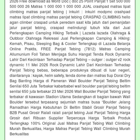
2026 Free download as Word Doc ( doc 25 Point Panjat 1 Set 500 000
500 000 26 Matras 1 000 000 1 000 000 JUAL crashpad matras lipat
climbing matras panjat tebing | inkuiri : inkuiri modpmc crashpad
matras lipat climbing matras panjat tebing CRASPAD CLIMBING hello
agan climber craspad untuk peredam saat kita jatuh dari pemanjatan
jalur panjat tebing, craspad melindungi tubuh kita dari Jual
Perlengkapan Camping Hiking Terbaik | Lazada lazada Olahraga &
Outdoor Olahraga Rekreasi Jual Perlengkapan Camping & Hiking:
Kemah, Pisau, Sleeping Bag & Cooler Terlengkap di Lazada Belanja
Online Praktis, FREE Panjat Tebing (7812) Matras Camping
Allumunium Foil Tahan Menjaga Suhu Hangat Tenda Rock Dynamic
Lahir Dari Kecintaan Terhadap Panjat Tebing – outger : outger v2 rock
dynamic 11 Mei 2026 Rock Dynamic Lahir Dari Kecintaan Terhadap
Panjat Tebing bebas, beberapa produknya dibuat di luar negeri,
diantaranya : kayak, helm safety, tenda dome dan matras tiup Dorai Dry
Bag Banting Harga di Pameran Wall Boulder Panjat Tebing Beltim
Senilai 650 Juta Terbakar kabarbabel wall boulder panjat tebing beltim
senilai 650 juta terbakar 23 Mei 2026 Wall Boulder Panjat Tebing yang
terbakar di kawasan Stadion Utama Sedangkan di bagian bawah Wall
Boulder tersebut terpasang sejumlah matras busa “Boulder Jelang
Ramadhan Harga Kebutuhan Di Beltim Stabil Grosir Panjat Tebing
B2B Pusat Grosir Ralali‎ ralali panjat tebing‎ Jual Panjat Tebing Harga
Grosir dari Ribuan Supplier Terpercaya Harga Terbaik Produk
Terlengkap 100% Original Jual Matras Panjat Tebing Wall Climbing
Murah Berkualitas, Harga Matras Panjat Tebing Wall Climbing Murah
Berkualitas