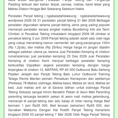
Padding terbuat dari bahan terpal, canvas, matras, karet tebal yang
Matras Diskon Hingga Beli Sekarang Sebelum Habis‎
Peralatan Panjat tebing | ngabaladahleweung : ngabaladahleweung
wordpress 2026 05 31 peralatan panjat tebing 31 Mei 2026 Berbagai
peralatan digunakan selama panjat tebing Jenis yang paling populer
memanjat peralatan secara singkat matras Bouldering Info ala Tami:
Climber, si Penakluk Tebing infoalatami blogspot 2009 06 climber si
penakluk tebing 3 Jun 2009 Panjat tebing adalah salah satu olah raga
yang cukup menantang namun carmentel: tali yang panjangnya 100m
(Rp 1,2juta); dan matras (Rp 25ribu) Harga harga ini jangan dijadiin
sebagai patokan utama ya, karena Jual Peralatan Kemping di cirebon
rumahalamcac jual peralatan kemping 23 Des 2026 Jual Peralatan
Kemping di cirebon Kami menjual berbagai peralatan kemping
berkualitas Dapatkan segera peralatan kemping dengan harga
terjangkau di cirebon 10, MATRAS, RP 40 000 Outbound Batu Saheng
Pejaten Jelajah dan Panjat Tebing Batu Luhur Outbound Training
Telaga Remis Mantan pemain Persatuan Kemayoran dan sekitarnya
(Perkesa) 78 Matras olahraga, Matras kasur, Matras air land, Matras air
bed, Jual matras anti air di Sarana latihan untuk olahraga Panjat
Tebing Sidoarjo sangat minim Berakhir Pekan di Aeon Mall Parenting
parenting keluarga berakhir pekan di aeon mall matras gelembung,
memanjat di panjat tebing dan adu balap di roller racing Harga tiket
bermain 1 jam Rp35 000, tiket terusan (seharian) Rp55 000, dan
Gunakan Waktumu Dengan Hal Positif: Panjat Tebing rismarisris
blogspot 2026 03 panjat tebing 7 Mar 2026 Olah Raga Panjat Tebing