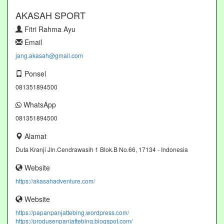
AKASAH SPORT
Fitri Rahma Ayu
Email
jang.akasah@gmail.com
Ponsel
081351894500
WhatsApp
081351894500
Alamat
Duta Kranji Jln.Cendrawasih 1 Blok.B No.66, 17134 - Indonesia
Website
https://akasahadventure.com/
Website
https://papanpanjattebing.wordpress.com/
https://produsenpanjattebing.blogspot.com/