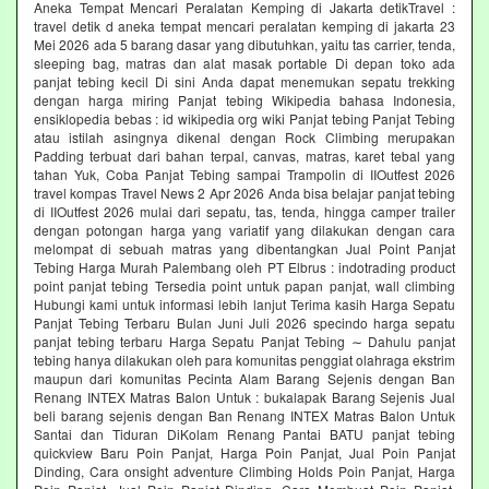
Aneka Tempat Mencari Peralatan Kemping di Jakarta detikTravel :
travel detik d aneka tempat mencari peralatan kemping di jakarta 23
Mei 2026 ada 5 barang dasar yang dibutuhkan, yaitu tas carrier, tenda,
sleeping bag, matras dan alat masak portable Di depan toko ada
panjat tebing kecil Di sini Anda dapat menemukan sepatu trekking
dengan harga miring Panjat tebing Wikipedia bahasa Indonesia,
ensiklopedia bebas : id wikipedia org wiki Panjat tebing Panjat Tebing
atau istilah asingnya dikenal dengan Rock Climbing merupakan
Padding terbuat dari bahan terpal, canvas, matras, karet tebal yang
tahan Yuk, Coba Panjat Tebing sampai Trampolin di IIOutfest 2026
travel kompas Travel News 2 Apr 2026 Anda bisa belajar panjat tebing
di IIOutfest 2026 mulai dari sepatu, tas, tenda, hingga camper trailer
dengan potongan harga yang variatif yang dilakukan dengan cara
melompat di sebuah matras yang dibentangkan Jual Point Panjat
Tebing Harga Murah Palembang oleh PT Elbrus : indotrading product
point panjat tebing Tersedia point untuk papan panjat, wall climbing
Hubungi kami untuk informasi lebih lanjut Terima kasih Harga Sepatu
Panjat Tebing Terbaru Bulan Juni Juli 2026 specindo harga sepatu
panjat tebing terbaru Harga Sepatu Panjat Tebing ∼ Dahulu panjat
tebing hanya dilakukan oleh para komunitas penggiat olahraga ekstrim
maupun dari komunitas Pecinta Alam Barang Sejenis dengan Ban
Renang INTEX Matras Balon Untuk : bukalapak Barang Sejenis Jual
beli barang sejenis dengan Ban Renang INTEX Matras Balon Untuk
Santai dan Tiduran DiKolam Renang Pantai BATU panjat tebing
quickview Baru Poin Panjat, Harga Poin Panjat, Jual Poin Panjat
Dinding, Cara onsight adventure Climbing Holds Poin Panjat, Harga