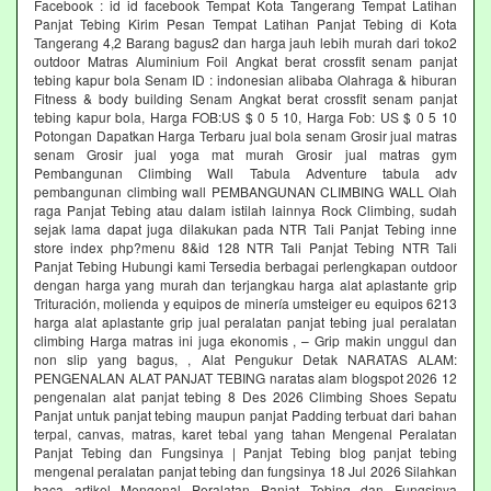
Facebook : id id facebook Tempat Kota Tangerang Tempat Latihan
Panjat Tebing Kirim Pesan Tempat Latihan Panjat Tebing di Kota
Tangerang 4,2 Barang bagus2 dan harga jauh lebih murah dari toko2
outdoor Matras Aluminium Foil Angkat berat crossfit senam panjat
tebing kapur bola Senam ID : indonesian alibaba Olahraga & hiburan
Fitness & body building Senam Angkat berat crossfit senam panjat
tebing kapur bola, Harga FOB:US $ 0 5 10, Harga Fob: US $ 0 5 10
Potongan Dapatkan Harga Terbaru jual bola senam Grosir jual matras
senam Grosir jual yoga mat murah Grosir jual matras gym
Pembangunan Climbing Wall Tabula Adventure tabula adv
pembangunan climbing wall PEMBANGUNAN CLIMBING WALL Olah
raga Panjat Tebing atau dalam istilah lainnya Rock Climbing, sudah
sejak lama dapat juga dilakukan pada NTR Tali Panjat Tebing inne
store index php?menu 8&id 128 NTR Tali Panjat Tebing NTR Tali
Panjat Tebing Hubungi kami Tersedia berbagai perlengkapan outdoor
dengan harga yang murah dan terjangkau harga alat aplastante grip
Trituración, molienda y equipos de minería umsteiger eu equipos 6213
harga alat aplastante grip jual peralatan panjat tebing jual peralatan
climbing Harga matras ini juga ekonomis , – Grip makin unggul dan
non slip yang bagus, , Alat Pengukur Detak NARATAS ALAM:
PENGENALAN ALAT PANJAT TEBING naratas alam blogspot 2026 12
pengenalan alat panjat tebing 8 Des 2026 Climbing Shoes Sepatu
Panjat untuk panjat tebing maupun panjat Padding terbuat dari bahan
terpal, canvas, matras, karet tebal yang tahan Mengenal Peralatan
Panjat Tebing dan Fungsinya | Panjat Tebing blog panjat tebing
mengenal peralatan panjat tebing dan fungsinya 18 Jul 2026 Silahkan
baca artikel Mengenal Peralatan Panjat Tebing dan Fungsinya