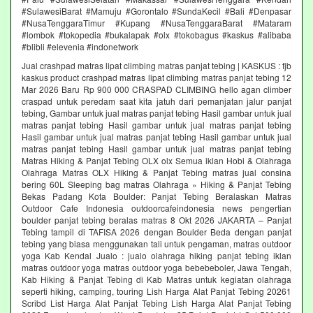
#SulawesiBarat #Mamuju #Gorontalo #SundaKecil #Bali #Denpasar
#NusaTenggaraTimur #Kupang #NusaTenggaraBarat #Mataram
#lombok #tokopedia #bukalapak #olx #tokobagus #kaskus #alibaba
#blibli #elevenia #indonetwork
Jual crashpad matras lipat climbing matras panjat tebing | KASKUS : fjb
kaskus product crashpad matras lipat climbing matras panjat tebing 12
Mar 2026 Baru Rp 900 000 CRASPAD CLIMBING hello agan climber
craspad untuk peredam saat kita jatuh dari pemanjatan jalur panjat
tebing, Gambar untuk jual matras panjat tebing Hasil gambar untuk jual
matras panjat tebing Hasil gambar untuk jual matras panjat tebing
Hasil gambar untuk jual matras panjat tebing Hasil gambar untuk jual
matras panjat tebing Hasil gambar untuk jual matras panjat tebing
Matras Hiking & Panjat Tebing OLX olx Semua iklan Hobi & Olahraga
Olahraga Matras OLX Hiking & Panjat Tebing matras jual consina
bering 60L Sleeping bag matras Olahraga » Hiking & Panjat Tebing
Bekas Padang Kota Boulder: Panjat Tebing Beralaskan Matras
Outdoor Cafe Indonesia outdoorcafeindonesia news pengertian
boulder panjat tebing beralas matras 8 Okt 2026 JAKARTA – Panjat
Tebing tampil di TAFISA 2026 dengan Boulder Beda dengan panjat
tebing yang biasa menggunakan tali untuk pengaman, matras outdoor
yoga Kab Kendal Jualo : jualo olahraga hiking panjat tebing iklan
matras outdoor yoga matras outdoor yoga bebebeboler, Jawa Tengah,
Kab Hiking & Panjat Tebing di Kab Matras untuk kegiatan olahraga
seperti hiking, camping, touring Lish Harga Alat Panjat Tebing 20261
Scribd List Harga Alat Panjat Tebing Lish Harga Alat Panjat Tebing