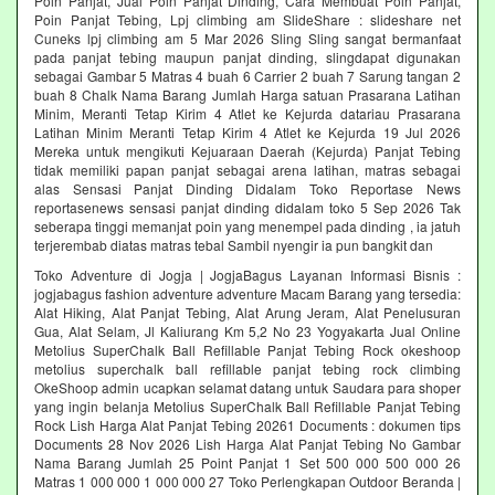
Poin Panjat, Jual Poin Panjat Dinding, Cara Membuat Poin Panjat,
Poin Panjat Tebing, Lpj climbing am SlideShare : slideshare net
Cuneks lpj climbing am 5 Mar 2026 Sling Sling sangat bermanfaat
pada panjat tebing maupun panjat dinding, slingdapat digunakan
sebagai Gambar 5 Matras 4 buah 6 Carrier 2 buah 7 Sarung tangan 2
buah 8 Chalk Nama Barang Jumlah Harga satuan Prasarana Latihan
Minim, Meranti Tetap Kirim 4 Atlet ke Kejurda datariau Prasarana
Latihan Minim Meranti Tetap Kirim 4 Atlet ke Kejurda 19 Jul 2026
Mereka untuk mengikuti Kejuaraan Daerah (Kejurda) Panjat Tebing
tidak memiliki papan panjat sebagai arena latihan, matras sebagai
alas Sensasi Panjat Dinding Didalam Toko Reportase News
reportasenews sensasi panjat dinding didalam toko 5 Sep 2026 Tak
seberapa tinggi memanjat poin yang menempel pada dinding , ia jatuh
terjerembab diatas matras tebal Sambil nyengir ia pun bangkit dan
Toko Adventure di Jogja | JogjaBagus Layanan Informasi Bisnis :
jogjabagus fashion adventure adventure Macam Barang yang tersedia:
Alat Hiking, Alat Panjat Tebing, Alat Arung Jeram, Alat Penelusuran
Gua, Alat Selam, Jl Kaliurang Km 5,2 No 23 Yogyakarta Jual Online
Metolius SuperChalk Ball Refillable Panjat Tebing Rock okeshoop
metolius superchalk ball refillable panjat tebing rock climbing
OkeShoop admin ucapkan selamat datang untuk Saudara para shoper
yang ingin belanja Metolius SuperChalk Ball Refillable Panjat Tebing
Rock Lish Harga Alat Panjat Tebing 20261 Documents : dokumen tips
Documents 28 Nov 2026 Lish Harga Alat Panjat Tebing No Gambar
Nama Barang Jumlah 25 Point Panjat 1 Set 500 000 500 000 26
Matras 1 000 000 1 000 000 27 Toko Perlengkapan Outdoor Beranda |