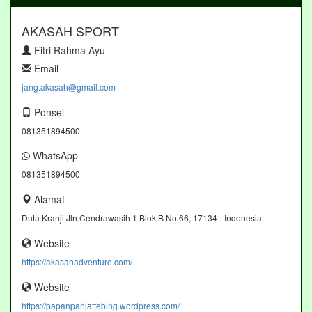
AKASAH SPORT
Fitri Rahma Ayu
Email
jang.akasah@gmail.com
Ponsel
081351894500
WhatsApp
081351894500
Alamat
Duta Kranji Jln.Cendrawasih 1 Blok.B No.66, 17134 - Indonesia
Website
https://akasahadventure.com/
Website
https://papanpanjattebing.wordpress.com/