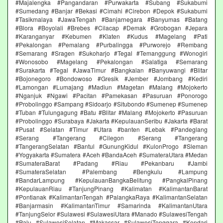
#Majalengka #Pangandaran #Purwakarta #Subang #Sukabumi
#Sumedang #Banjar #Bekasi #Cimahi #Cirebon #Depok #Sukabumi
#Tasikmalaya #JawaTengah #Banjarnegara #Banyumas #Batang
#Blora #Boyolali #Brebes #Cilacap #Demak #Grobogan #Jepara
#Karanganyar #Kebumen #Klaten #Kudus #Magelang #Pati
#Pekalongan #Pemalang #Purbalingga #Purworejo #Rembang
#Semarang #Sragen #Sukoharjo #Tegal #Temanggung #Wonogiri
#Wonosobo #Magelang #Pekalongan #Salatiga #Semarang
#Surakarta #Tegal #JawaTimur #Bangkalan #Banyuwangi #Blitar
#Bojonegoro #Bondowoso #Gresik #Jember #Jombang #Kediri
#Lamongan #Lumajang #Madiun #Magetan #Malang #Mojokerto
#Nganjuk #Ngawi #Pacitan #Pamekasan #Pasuruan #Ponorogo
#Probolinggo #Sampang #Sidoarjo #Situbondo #Sumenep #Sumenep
#Tuban #Tulungagung #Batu #Blitar #Malang #Mojokerto #Pasuruan
#Probolinggo #Surabaya #Jakarta #KepulauanSeribu #Jakarta #Barat
#Pusat #Selatan #Timur #Utara #banten #Lebak #Pandeglang
#Serang #Tangerang #Cilegon #Serang #Tangerang
#TangerangSelatan #Bantul #GunungKidul #KulonProgo #Sleman
#Yogyakarta #Sumatera #Aceh #BandaAceh #SumateraUtara #Medan
#SumateraBarat #Padang #Riau #Pekanbaru #Jambi
#SumateraSelatan #Palembang #Bengkulu #Lampung
#BandarLampung #KepulauanBangkaBelitung #PangkalPinang
#KepulauanRiau #TanjungPinang #Kalimatan #KalimantanBarat
#Pontianak #KalimantanTengah #PalangkaRaya #KalimantanSelatan
#Banjarmasin #KalimantanTimur #Samarinda #KalimantanUtara
#TanjungSelor #Sulawesi #SulawesiUtara #Manado #SulawesiTengah
#Palu #SulawesiSelatan #Makassar #SulawesiTenggara #Kendari