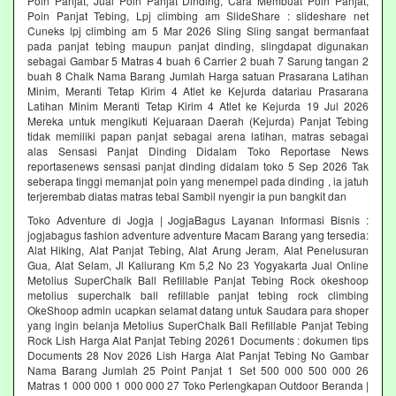
Poin Panjat, Jual Poin Panjat Dinding, Cara Membuat Poin Panjat,
Poin Panjat Tebing, Lpj climbing am SlideShare : slideshare net
Cuneks lpj climbing am 5 Mar 2026 Sling Sling sangat bermanfaat
pada panjat tebing maupun panjat dinding, slingdapat digunakan
sebagai Gambar 5 Matras 4 buah 6 Carrier 2 buah 7 Sarung tangan 2
buah 8 Chalk Nama Barang Jumlah Harga satuan Prasarana Latihan
Minim, Meranti Tetap Kirim 4 Atlet ke Kejurda datariau Prasarana
Latihan Minim Meranti Tetap Kirim 4 Atlet ke Kejurda 19 Jul 2026
Mereka untuk mengikuti Kejuaraan Daerah (Kejurda) Panjat Tebing
tidak memiliki papan panjat sebagai arena latihan, matras sebagai
alas Sensasi Panjat Dinding Didalam Toko Reportase News
reportasenews sensasi panjat dinding didalam toko 5 Sep 2026 Tak
seberapa tinggi memanjat poin yang menempel pada dinding , ia jatuh
terjerembab diatas matras tebal Sambil nyengir ia pun bangkit dan
Toko Adventure di Jogja | JogjaBagus Layanan Informasi Bisnis :
jogjabagus fashion adventure adventure Macam Barang yang tersedia:
Alat Hiking, Alat Panjat Tebing, Alat Arung Jeram, Alat Penelusuran
Gua, Alat Selam, Jl Kaliurang Km 5,2 No 23 Yogyakarta Jual Online
Metolius SuperChalk Ball Refillable Panjat Tebing Rock okeshoop
metolius superchalk ball refillable panjat tebing rock climbing
OkeShoop admin ucapkan selamat datang untuk Saudara para shoper
yang ingin belanja Metolius SuperChalk Ball Refillable Panjat Tebing
Rock Lish Harga Alat Panjat Tebing 20261 Documents : dokumen tips
Documents 28 Nov 2026 Lish Harga Alat Panjat Tebing No Gambar
Nama Barang Jumlah 25 Point Panjat 1 Set 500 000 500 000 26
Matras 1 000 000 1 000 000 27 Toko Perlengkapan Outdoor Beranda |