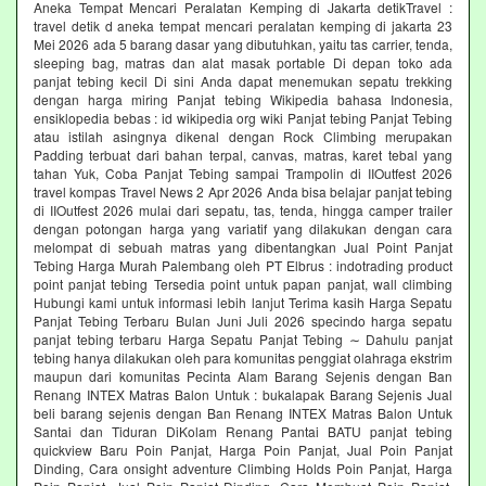
Aneka Tempat Mencari Peralatan Kemping di Jakarta detikTravel :
travel detik d aneka tempat mencari peralatan kemping di jakarta 23
Mei 2026 ada 5 barang dasar yang dibutuhkan, yaitu tas carrier, tenda,
sleeping bag, matras dan alat masak portable Di depan toko ada
panjat tebing kecil Di sini Anda dapat menemukan sepatu trekking
dengan harga miring Panjat tebing Wikipedia bahasa Indonesia,
ensiklopedia bebas : id wikipedia org wiki Panjat tebing Panjat Tebing
atau istilah asingnya dikenal dengan Rock Climbing merupakan
Padding terbuat dari bahan terpal, canvas, matras, karet tebal yang
tahan Yuk, Coba Panjat Tebing sampai Trampolin di IIOutfest 2026
travel kompas Travel News 2 Apr 2026 Anda bisa belajar panjat tebing
di IIOutfest 2026 mulai dari sepatu, tas, tenda, hingga camper trailer
dengan potongan harga yang variatif yang dilakukan dengan cara
melompat di sebuah matras yang dibentangkan Jual Point Panjat
Tebing Harga Murah Palembang oleh PT Elbrus : indotrading product
point panjat tebing Tersedia point untuk papan panjat, wall climbing
Hubungi kami untuk informasi lebih lanjut Terima kasih Harga Sepatu
Panjat Tebing Terbaru Bulan Juni Juli 2026 specindo harga sepatu
panjat tebing terbaru Harga Sepatu Panjat Tebing ∼ Dahulu panjat
tebing hanya dilakukan oleh para komunitas penggiat olahraga ekstrim
maupun dari komunitas Pecinta Alam Barang Sejenis dengan Ban
Renang INTEX Matras Balon Untuk : bukalapak Barang Sejenis Jual
beli barang sejenis dengan Ban Renang INTEX Matras Balon Untuk
Santai dan Tiduran DiKolam Renang Pantai BATU panjat tebing
quickview Baru Poin Panjat, Harga Poin Panjat, Jual Poin Panjat
Dinding, Cara onsight adventure Climbing Holds Poin Panjat, Harga