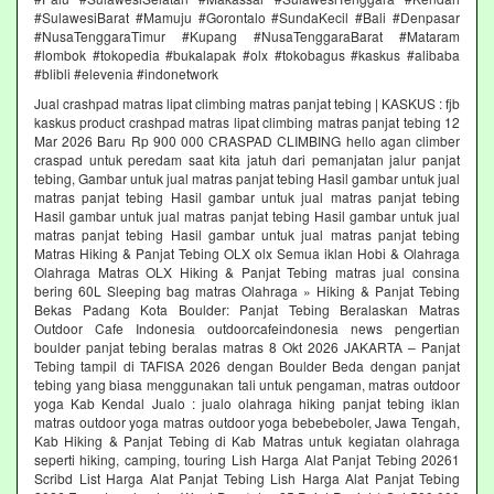
#SulawesiBarat #Mamuju #Gorontalo #SundaKecil #Bali #Denpasar
#NusaTenggaraTimur #Kupang #NusaTenggaraBarat #Mataram
#lombok #tokopedia #bukalapak #olx #tokobagus #kaskus #alibaba
#blibli #elevenia #indonetwork
Jual crashpad matras lipat climbing matras panjat tebing | KASKUS : fjb
kaskus product crashpad matras lipat climbing matras panjat tebing 12
Mar 2026 Baru Rp 900 000 CRASPAD CLIMBING hello agan climber
craspad untuk peredam saat kita jatuh dari pemanjatan jalur panjat
tebing, Gambar untuk jual matras panjat tebing Hasil gambar untuk jual
matras panjat tebing Hasil gambar untuk jual matras panjat tebing
Hasil gambar untuk jual matras panjat tebing Hasil gambar untuk jual
matras panjat tebing Hasil gambar untuk jual matras panjat tebing
Matras Hiking & Panjat Tebing OLX olx Semua iklan Hobi & Olahraga
Olahraga Matras OLX Hiking & Panjat Tebing matras jual consina
bering 60L Sleeping bag matras Olahraga » Hiking & Panjat Tebing
Bekas Padang Kota Boulder: Panjat Tebing Beralaskan Matras
Outdoor Cafe Indonesia outdoorcafeindonesia news pengertian
boulder panjat tebing beralas matras 8 Okt 2026 JAKARTA – Panjat
Tebing tampil di TAFISA 2026 dengan Boulder Beda dengan panjat
tebing yang biasa menggunakan tali untuk pengaman, matras outdoor
yoga Kab Kendal Jualo : jualo olahraga hiking panjat tebing iklan
matras outdoor yoga matras outdoor yoga bebebeboler, Jawa Tengah,
Kab Hiking & Panjat Tebing di Kab Matras untuk kegiatan olahraga
seperti hiking, camping, touring Lish Harga Alat Panjat Tebing 20261
Scribd List Harga Alat Panjat Tebing Lish Harga Alat Panjat Tebing