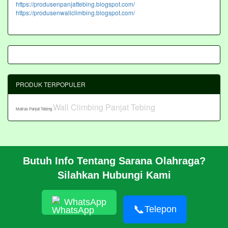
https://produsenpanjattebing.blogspot.com/
https://produsenwallclimbing.blogspot.com/
PRODUK TERPOPULER
Wall Climbing Panjat Tebing
Matras Panjat Tebing
Butuh Info Tentang Sarana Olahraga?
BERANDA
Silahkan Hubungi Kami
PROFIL
CARA PESAN
ARTIKEL
WhatsApp
HUBUNGI KAMI
📞
Telepon
Pembangunan Wall Climbing Di PPLP Banten