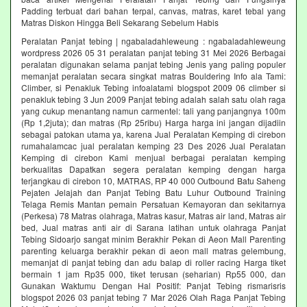
Padding terbuat dari bahan terpal, canvas, matras, karet tebal yang
Matras Diskon Hingga Beli Sekarang Sebelum Habis‎
Peralatan Panjat tebing | ngabaladahleweung : ngabaladahleweung
wordpress 2026 05 31 peralatan panjat tebing 31 Mei 2026 Berbagai
peralatan digunakan selama panjat tebing Jenis yang paling populer
memanjat peralatan secara singkat matras Bouldering Info ala Tami:
Climber, si Penakluk Tebing infoalatami blogspot 2009 06 climber si
penakluk tebing 3 Jun 2009 Panjat tebing adalah salah satu olah raga
yang cukup menantang namun carmentel: tali yang panjangnya 100m
(Rp 1,2juta); dan matras (Rp 25ribu) Harga harga ini jangan dijadiin
sebagai patokan utama ya, karena Jual Peralatan Kemping di cirebon
rumahalamcac jual peralatan kemping 23 Des 2026 Jual Peralatan
Kemping di cirebon Kami menjual berbagai peralatan kemping
berkualitas Dapatkan segera peralatan kemping dengan harga
terjangkau di cirebon 10, MATRAS, RP 40 000 Outbound Batu Saheng
Pejaten Jelajah dan Panjat Tebing Batu Luhur Outbound Training
Telaga Remis Mantan pemain Persatuan Kemayoran dan sekitarnya
(Perkesa) 78 Matras olahraga, Matras kasur, Matras air land, Matras air
bed, Jual matras anti air di Sarana latihan untuk olahraga Panjat
Tebing Sidoarjo sangat minim Berakhir Pekan di Aeon Mall Parenting
parenting keluarga berakhir pekan di aeon mall matras gelembung,
memanjat di panjat tebing dan adu balap di roller racing Harga tiket
bermain 1 jam Rp35 000, tiket terusan (seharian) Rp55 000, dan
Gunakan Waktumu Dengan Hal Positif: Panjat Tebing rismarisris
blogspot 2026 03 panjat tebing 7 Mar 2026 Olah Raga Panjat Tebing