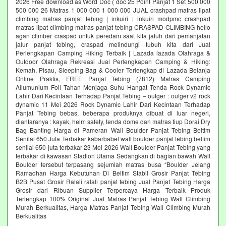
2026 Free download as Word Doc ( doc 25 Point Panjat 1 Set 500 000
500 000 26 Matras 1 000 000 1 000 000 JUAL crashpad matras lipat
climbing matras panjat tebing | inkuiri : inkuiri modpmc crashpad
matras lipat climbing matras panjat tebing CRASPAD CLIMBING hello
agan climber craspad untuk peredam saat kita jatuh dari pemanjatan
jalur panjat tebing, craspad melindungi tubuh kita dari Jual
Perlengkapan Camping Hiking Terbaik | Lazada lazada Olahraga &
Outdoor Olahraga Rekreasi Jual Perlengkapan Camping & Hiking:
Kemah, Pisau, Sleeping Bag & Cooler Terlengkap di Lazada Belanja
Online Praktis, FREE Panjat Tebing (7812) Matras Camping
Allumunium Foil Tahan Menjaga Suhu Hangat Tenda Rock Dynamic
Lahir Dari Kecintaan Terhadap Panjat Tebing – outger : outger v2 rock
dynamic 11 Mei 2026 Rock Dynamic Lahir Dari Kecintaan Terhadap
Panjat Tebing bebas, beberapa produknya dibuat di luar negeri,
diantaranya : kayak, helm safety, tenda dome dan matras tiup Dorai Dry
Bag Banting Harga di Pameran Wall Boulder Panjat Tebing Beltim
Senilai 650 Juta Terbakar kabarbabel wall boulder panjat tebing beltim
senilai 650 juta terbakar 23 Mei 2026 Wall Boulder Panjat Tebing yang
terbakar di kawasan Stadion Utama Sedangkan di bagian bawah Wall
Boulder tersebut terpasang sejumlah matras busa “Boulder Jelang
Ramadhan Harga Kebutuhan Di Beltim Stabil Grosir Panjat Tebing
B2B Pusat Grosir Ralali‎ ralali panjat tebing‎ Jual Panjat Tebing Harga
Grosir dari Ribuan Supplier Terpercaya Harga Terbaik Produk
Terlengkap 100% Original Jual Matras Panjat Tebing Wall Climbing
Murah Berkualitas, Harga Matras Panjat Tebing Wall Climbing Murah
Berkualitas