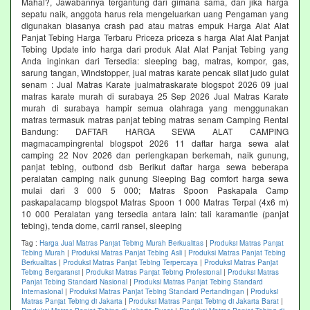
Mahal?, Jawabannya tergantung dari gimana sama, dan jika harga
sepatu naik, anggota harus rela mengeluarkan uang Pengaman yang
digunakan biasanya crash pad atau matras empuk Harga Alat Alat
Panjat Tebing Harga Terbaru Priceza priceza s harga Alat Alat Panjat
Tebing Update info harga dari produk Alat Alat Panjat Tebing yang
Anda inginkan dari Tersedia: sleeping bag, matras, kompor, gas,
sarung tangan, Windstopper, jual matras karate pencak silat judo gulat
senam : Jual Matras Karate jualmatraskarate blogspot 2026 09 jual
matras karate murah di surabaya 25 Sep 2026 Jual Matras Karate
murah di surabaya hampir semua olahraga yang menggunakan
matras termasuk matras panjat tebing matras senam Camping Rental
Bandung: DAFTAR HARGA SEWA ALAT CAMPING
magmacampingrental blogspot 2026 11 daftar harga sewa alat
camping 22 Nov 2026 dan perlengkapan berkemah, naik gunung,
panjat tebing, outbond dsb Berikut daftar harga sewa beberapa
peralatan camping naik gunung Sleeping Bag comfort harga sewa
mulai dari 3 000 5 000; Matras Spoon Paskapala Camp
paskapalacamp blogspot Matras Spoon 1 000 Matras Terpal (4x6 m)
10 000 Peralatan yang tersedia antara lain: tali karamantle (panjat
tebing), tenda dome, carril ransel, sleeping
Tag :
Harga Jual Matras Panjat Tebing Murah Berkualitas
|
Produksi Matras Panjat
Tebing Murah
|
Produksi Matras Panjat Tebing Asli
|
Produksi Matras Panjat Tebing
Berkualitas
|
Produksi Matras Panjat Tebing Terpercaya
|
Produksi Matras Panjat
Tebing Bergaransi
|
Produksi Matras Panjat Tebing Profesional
|
Produksi Matras
Panjat Tebing Standard Nasional
|
Produksi Matras Panjat Tebing Standard
Internasional
|
Produksi Matras Panjat Tebing Standard Pertandingan
|
Produksi
Matras Panjat Tebing di Jakarta
|
Produksi Matras Panjat Tebing di Jakarta Barat
|