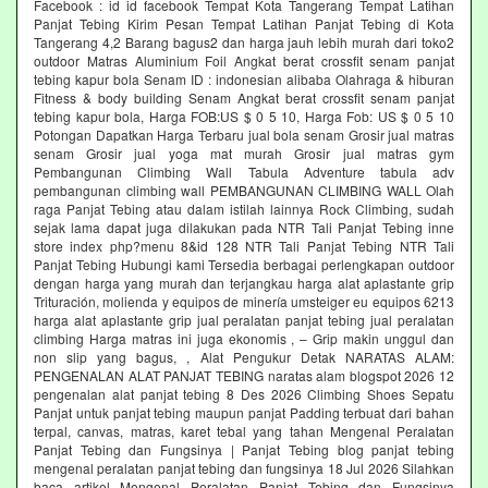
Facebook : id id facebook Tempat Kota Tangerang Tempat Latihan
Panjat Tebing Kirim Pesan Tempat Latihan Panjat Tebing di Kota
Tangerang 4,2 Barang bagus2 dan harga jauh lebih murah dari toko2
outdoor Matras Aluminium Foil Angkat berat crossfit senam panjat
tebing kapur bola Senam ID : indonesian alibaba Olahraga & hiburan
Fitness & body building Senam Angkat berat crossfit senam panjat
tebing kapur bola, Harga FOB:US $ 0 5 10, Harga Fob: US $ 0 5 10
Potongan Dapatkan Harga Terbaru jual bola senam Grosir jual matras
senam Grosir jual yoga mat murah Grosir jual matras gym
Pembangunan Climbing Wall Tabula Adventure tabula adv
pembangunan climbing wall PEMBANGUNAN CLIMBING WALL Olah
raga Panjat Tebing atau dalam istilah lainnya Rock Climbing, sudah
sejak lama dapat juga dilakukan pada NTR Tali Panjat Tebing inne
store index php?menu 8&id 128 NTR Tali Panjat Tebing NTR Tali
Panjat Tebing Hubungi kami Tersedia berbagai perlengkapan outdoor
dengan harga yang murah dan terjangkau harga alat aplastante grip
Trituración, molienda y equipos de minería umsteiger eu equipos 6213
harga alat aplastante grip jual peralatan panjat tebing jual peralatan
climbing Harga matras ini juga ekonomis , – Grip makin unggul dan
non slip yang bagus, , Alat Pengukur Detak NARATAS ALAM:
PENGENALAN ALAT PANJAT TEBING naratas alam blogspot 2026 12
pengenalan alat panjat tebing 8 Des 2026 Climbing Shoes Sepatu
Panjat untuk panjat tebing maupun panjat Padding terbuat dari bahan
terpal, canvas, matras, karet tebal yang tahan Mengenal Peralatan
Panjat Tebing dan Fungsinya | Panjat Tebing blog panjat tebing
mengenal peralatan panjat tebing dan fungsinya 18 Jul 2026 Silahkan
baca artikel Mengenal Peralatan Panjat Tebing dan Fungsinya