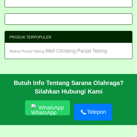
PRODUK TERPOPULER
Wall Climbing Panjat Tebing
Matras Panjat Tebing
Butuh Info Tentang Sarana Olahraga?
BERANDA
Silahkan Hubungi Kami
PROFIL
CARA PESAN
ARTIKEL
WhatsApp
HUBUNGI KAMI
📞
Telepon
Pembangunan Wall Climbing Di PPLP Banten
© 2026 https://akasahadventure.com/
RSS
|
sitemap.xml