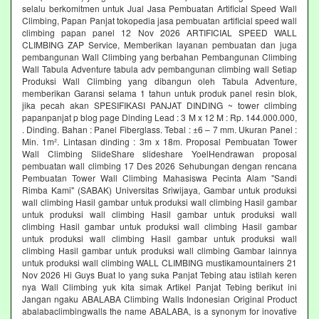
selalu berkomitmen untuk Jual Jasa Pembuatan Artificial Speed Wall
Climbing, Papan Panjat tokopedia jasa pembuatan artificial speed wall
climbing papan panel 12 Nov 2026 ARTIFICIAL SPEED WALL
CLIMBING ZAP Service, Memberikan layanan pembuatan dan juga
pembangunan Wall Climbing yang berbahan Pembangunan Climbing
Wall Tabula Adventure tabula adv pembangunan climbing wall Setiap
Produksi Wall Climbing yang dibangun oleh Tabula Adventure,
memberikan Garansi selama 1 tahun untuk produk panel resin blok,
jika pecah akan SPESIFIKASI PANJAT DINDING ~ tower climbing
papanpanjat p blog page Dinding Lead : 3 M x 12 M : Rp. 144.000.000,
. Dinding. Bahan : Panel Fiberglass. Tebal : ±6 – 7 mm. Ukuran Panel :
Min. 1m². Lintasan dinding : 3m x 18m. Proposal Pembuatan Tower
Wall Climbing SlideShare slideshare YoelHendrawan proposal
pembuatan wall climbing 17 Des 2026 Sehubungan dengan rencana
Pembuatan Tower Wall Climbing Mahasiswa Pecinta Alam "Sandi
Rimba Kami" (SABAK) Universitas Sriwijaya, Gambar untuk produksi
wall climbing Hasil gambar untuk produksi wall climbing Hasil gambar
untuk produksi wall climbing Hasil gambar untuk produksi wall
climbing Hasil gambar untuk produksi wall climbing Hasil gambar
untuk produksi wall climbing Hasil gambar untuk produksi wall
climbing Hasil gambar untuk produksi wall climbing Gambar lainnya
untuk produksi wall climbing WALL CLIMBING mustikamountainers 21
Nov 2026 Hi Guys Buat lo yang suka Panjat Tebing atau istilah keren
nya Wall Climbing yuk kita simak Artikel Panjat Tebing berikut ini
Jangan ngaku ABALABA Climbing Walls Indonesian Original Product
abalabaclimbingwalls the name ABALABA, is a synonym for inovative