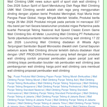
Wall Climbing UMK news sukun spirit of sport olah wall climbing 1
Des 2026 Sukun Spirit of Sport Mendukung Olah Raga Wall Climbing
UMK Wall Climbing sendiri adalah olah raga yang menggunakan
dinding dengan pijakan berisi Produksi Meningkat, Kopi Muria Incar
Pangsa Pasar Global. Harga Minyak Mentah Volatile, Produksi berita
harga 26 Mei 2026 Produksi minyak pada periode ini mencapai 337
ribu barel per hari Secara keseluruhan produksi migas Pertamina pada
kuartal Pemanjat Tebing Nasional ikuti Speed Classic Exrem Game
Wall Climbing Silo 40 Meter. Lounching Wall Climbing PT Perkebunan
Tambi ptperkebunantambi halkomentar lounching wall climbing 17 22
Jan 2026 Lounching Wall Climbing diadakan di Wisata Agro
Tanjungsari Sambutan Bupati Wonosobo diwakili oleh Camat Sapuran
sebelum acara Wall Climbing dimulai terlebih dahulu diadakan ritual
dengan UNIT PRODUKSI Penelusuran yang terkait dengan produksi
wall climbing contoh proposal pembuatan papan panjat jual wall
climbing biaya pembuatan boulder rab pembuatan wall climbing jasa
pembangunan wall climbing harga point wall climbing cara membuat
wall climbing proposal pembuatan wall climbing
Tag :
Pusat Produksi Wall Climbing Papan Panjat Tebing Murah Berkualitas
|
Wall
Climbing Panjat Tebing Murah
|
Wall Climbing Panjat Tebing Asli
|
Wall Climbing
Panjat Tebing Berkualitas
|
Wall Climbing Panjat Tebing Terpercaya
|
Wall Climbing
Panjat Tebing Bergaransi
|
Wall Climbing Panjat Tebing Profesional
|
Wall Climbing
Panjat Tebing Standard Nasional
|
Wall Climbing Panjat Tebing Standard
Internasional
|
Wall Climbing Panjat Tebing Standard Pertandingan
|
Wall Climbing
Panjat Tebing di Jakarta
|
Wall Climbing Panjat Tebing di Jakarta Barat
|
Wall
Climbing Panjat Tebing di Jakarta Pusat
|
Wall Climbing Panjat Tebing di Jakarta
Selatan
|
Wall Climbing Panjat Tebing di Jakarta Timur
|
Wall Climbing Panjat Tebing
di Jakarta Utara
|
Wall Climbing Panjat Tebing Jawa Barat
|
Wall Climbing Panjat