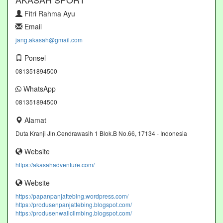
Fitri Rahma Ayu
Email
jang.akasah@gmail.com
Ponsel
081351894500
WhatsApp
081351894500
Alamat
Duta Kranji Jln.Cendrawasih 1 Blok.B No.66, 17134 - Indonesia
Website
https://akasahadventure.com/
Website
https://papanpanjattebing.wordpress.com/
https://produsenpanjattebing.blogspot.com/
https://produsenwallclimbing.blogspot.com/