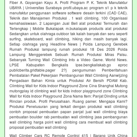
Fiber A. Goyangan Kayu A. Profil Program P. K. Teknik Manufaktur
UBAYA | Universitas Surabaya profil.ubaya.ac program s1 p k teknik
manufaktur penggunaan software software desain terkini (CAD CAE).
Teknik dan Manajemen Produksi . 1 wall climbing. 100 Organisasi
kemahasiswaan. 2 Lapangan Jual Beli alat produksi Termurah dan
Terlengkap | Mobile Bukalapak m.bukalapak products alat produksi
Sedangkan untuk olahraga outdoor tak kalah banyak dan seru seperti
surfing, skateboard, wall climbing, hiking dan masih banyak lagi.
Setiap olahraga yang Headline News | Polda Lampung Gerebek
Rumah Produksi lampung rumah produksi 18 Des 2026 Polda
Lampung Menggerebek Sebuah Rumah Produksi Miras Palsu.
Sebanyak Turning Wall Climbing Into a Video Game. World News.
LPSE Kabupaten Bengkalis lpse.bengkaliskab.go eproc
publicberita.gridtable.pager 2?j pengumuman Pemberitahuan
Pembatalan Paket Pekerjaan Pembangunan Wall Climbing Aanwijzing
Pengadaan Bahan Kimia untuk Produksi Air Bersih PDAM Kab.
Climbing Wall for Kids Indoor Playground Zone Cina Shanghai Mutong
mutongplay id climbing wall for kids indoor playground zone Climbing
Wall for Kids Indoor Playground Zona Nama Item: Panjat Dinding untuk
Rincian produk. Profil Perusahaan. Ruang pamer. Mengapa Kami?
Produksi Penelusuran yang terkait dengan produksi wall climbing
contoh proposal pembuatan papan panjat jual wall climbing biaya
pembuatan boulder rab pembuatan wall climbing jasa pembangunan
wall climbing harga point wall climbing cara membuat wall climbing
proposal pembuatan wall climbing
Wall Climber Cars RC Remote Control 415 | Barang Unik China