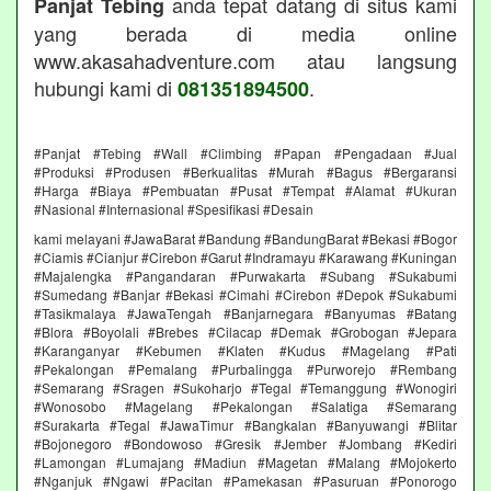
anda tepat datang di situs kami
Panjat Tebing
yang berada di media online
www.akasahadventure.com atau langsung
hubungi kami di
.
081351894500
#Panjat #Tebing #Wall #Climbing #Papan #Pengadaan #Jual
#Produksi #Produsen #Berkualitas #Murah #Bagus #Bergaransi
#Harga #Biaya #Pembuatan #Pusat #Tempat #Alamat #Ukuran
#Nasional #Internasional #Spesifikasi #Desain
kami melayani #JawaBarat #Bandung #BandungBarat #Bekasi #Bogor
#Ciamis #Cianjur #Cirebon #Garut #Indramayu #Karawang #Kuningan
#Majalengka #Pangandaran #Purwakarta #Subang #Sukabumi
#Sumedang #Banjar #Bekasi #Cimahi #Cirebon #Depok #Sukabumi
#Tasikmalaya #JawaTengah #Banjarnegara #Banyumas #Batang
#Blora #Boyolali #Brebes #Cilacap #Demak #Grobogan #Jepara
#Karanganyar #Kebumen #Klaten #Kudus #Magelang #Pati
#Pekalongan #Pemalang #Purbalingga #Purworejo #Rembang
#Semarang #Sragen #Sukoharjo #Tegal #Temanggung #Wonogiri
#Wonosobo #Magelang #Pekalongan #Salatiga #Semarang
#Surakarta #Tegal #JawaTimur #Bangkalan #Banyuwangi #Blitar
#Bojonegoro #Bondowoso #Gresik #Jember #Jombang #Kediri
#Lamongan #Lumajang #Madiun #Magetan #Malang #Mojokerto
#Nganjuk #Ngawi #Pacitan #Pamekasan #Pasuruan #Ponorogo