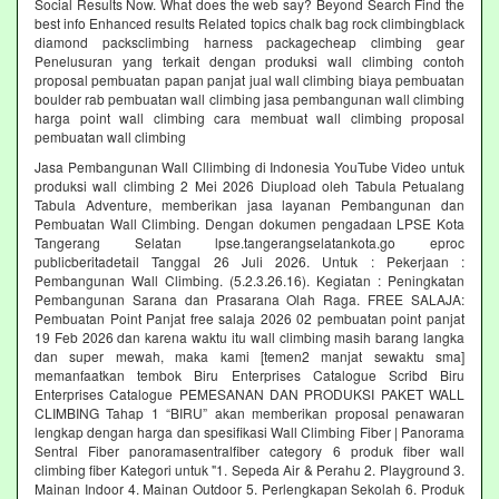
Social Results Now. What does the web say? Beyond Search Find the
best info Enhanced results Related topics chalk bag rock climbingblack
diamond packsclimbing harness packagecheap climbing gear
Penelusuran yang terkait dengan produksi wall climbing contoh
proposal pembuatan papan panjat jual wall climbing biaya pembuatan
boulder rab pembuatan wall climbing jasa pembangunan wall climbing
harga point wall climbing cara membuat wall climbing proposal
pembuatan wall climbing
Jasa Pembangunan Wall Cllimbing di Indonesia YouTube Video untuk
produksi wall climbing 2 Mei 2026 Diupload oleh Tabula Petualang
Tabula Adventure, memberikan jasa layanan Pembangunan dan
Pembuatan Wall Climbing. Dengan dokumen pengadaan LPSE Kota
Tangerang Selatan lpse.tangerangselatankota.go eproc
publicberitadetail Tanggal 26 Juli 2026. Untuk : Pekerjaan :
Pembangunan Wall Climbing. (5.2.3.26.16). Kegiatan : Peningkatan
Pembangunan Sarana dan Prasarana Olah Raga. FREE SALAJA:
Pembuatan Point Panjat free salaja 2026 02 pembuatan point panjat
19 Feb 2026 dan karena waktu itu wall climbing masih barang langka
dan super mewah, maka kami [temen2 manjat sewaktu sma]
memanfaatkan tembok Biru Enterprises Catalogue Scribd Biru
Enterprises Catalogue PEMESANAN DAN PRODUKSI PAKET WALL
CLIMBING Tahap 1 “BIRU” akan memberikan proposal penawaran
lengkap dengan harga dan spesifikasi Wall Climbing Fiber | Panorama
Sentral Fiber panoramasentralfiber category 6 produk fiber wall
climbing fiber Kategori untuk "1. Sepeda Air & Perahu 2. Playground 3.
Mainan Indoor 4. Mainan Outdoor 5. Perlengkapan Sekolah 6. Produk