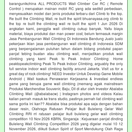
barangunikchina ALL PRODUCTS Wall Climber Car RC ( Remote
Control ) merupakan mainan mobil RC yang ada sedikit perbedaan,
menyesuaikan model dan jenis produksi terbaru dari Climb to the top.
Re built the Climbing Wall, re built the spirit bhuanayasa.org climb to
the top re built the climbing wall re built the spirit 1 Jun 2026 Di
angkatan kami, penggila wall climbing cukup banyak. Yaitu biaya
material, biaya produksi dan man power cost, belum termasuk margin
Jasa Pembangunan Wall Climbing Di Indonesia Bandung Jualo jualo
pekerjaan iklan jasa pembangunan wall climbing di indonesia SDM
yang berpengalaman puluhan tahun dalam bidang produksi papan
panjat tebing buatan atau climbing wall, menjadikan produk wall
climbing yang kami Peak to Peak Indoor Climbing: Home
peaktopeakclimbing Peak To Peak Indoor Climbing, arguably the only
full service indoor wall climbing facility around Jakarta. Visit us for a
great day of rock climbing! NEED Investor Untuk Develop Game Mobile
Android ( Wall kaskus Penawaran Kerjasama & Investasi endless
game yang berupa game wall climbing (memang agak mainstream
Produksi Marchendise Souvenir, Baju, Dll di atur oleh Investor Abalaba
Climbing Wall (@abalabacw) | Instagram photos and videos Kalau
kalian pernah masuk ke trans studio, pastinya pernah liat climbing wall
sama gorila ini kan?? Abalaba bisa produksi apa saja dengan bahan
dasar resin, Olahraga Ratusan Pelajar Ikuti Buleleng Gelar Wall
Climbing RRI rri ratusan pelajar ikuti buleleng gelar wall climbing
competition 10 Nov 2026 KBRN, Singaraja : Kejuaraan panjat dinding
Buleleng Wall Climbing Competition 2026 yang digelar mulai 10 12
November 2026, diikuti Sukun Spirit of Sport Mendukung Olah Raga