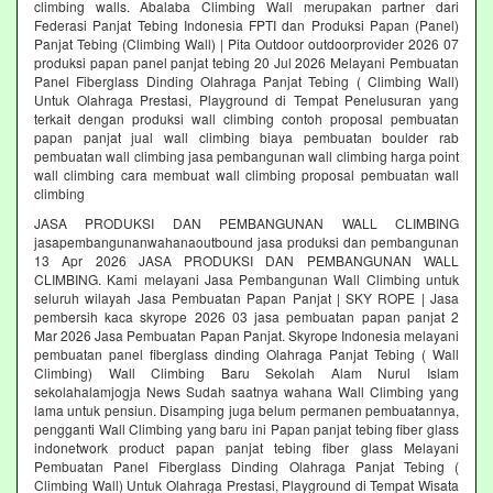
climbing walls. Abalaba Climbing Wall merupakan partner dari
Federasi Panjat Tebing Indonesia FPTI dan Produksi Papan (Panel)
Panjat Tebing (Climbing Wall) | Pita Outdoor outdoorprovider 2026 07
produksi papan panel panjat tebing 20 Jul 2026 Melayani Pembuatan
Panel Fiberglass Dinding Olahraga Panjat Tebing ( Climbing Wall)
Untuk Olahraga Prestasi, Playground di Tempat Penelusuran yang
terkait dengan produksi wall climbing contoh proposal pembuatan
papan panjat jual wall climbing biaya pembuatan boulder rab
pembuatan wall climbing jasa pembangunan wall climbing harga point
wall climbing cara membuat wall climbing proposal pembuatan wall
climbing
JASA PRODUKSI DAN PEMBANGUNAN WALL CLIMBING
jasapembangunanwahanaoutbound jasa produksi dan pembangunan
13 Apr 2026 JASA PRODUKSI DAN PEMBANGUNAN WALL
CLIMBING. Kami melayani Jasa Pembangunan Wall Climbing untuk
seluruh wilayah Jasa Pembuatan Papan Panjat | SKY ROPE | Jasa
pembersih kaca skyrope 2026 03 jasa pembuatan papan panjat 2
Mar 2026 Jasa Pembuatan Papan Panjat. Skyrope Indonesia melayani
pembuatan panel fiberglass dinding Olahraga Panjat Tebing ( Wall
Climbing) Wall Climbing Baru Sekolah Alam Nurul Islam
sekolahalamjogja News Sudah saatnya wahana Wall Climbing yang
lama untuk pensiun. Disamping juga belum permanen pembuatannya,
pengganti Wall Climbing yang baru ini Papan panjat tebing fiber glass
indonetwork product papan panjat tebing fiber glass Melayani
Pembuatan Panel Fiberglass Dinding Olahraga Panjat Tebing (
Climbing Wall) Untuk Olahraga Prestasi, Playground di Tempat Wisata