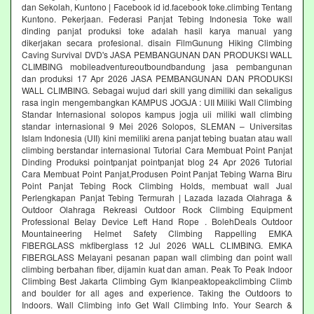
dan Sekolah, Kuntono | Facebook id id.facebook toke.climbing Tentang
Kuntono. Pekerjaan. Federasi Panjat Tebing Indonesia Toke wall
dinding panjat produksi toke adalah hasil karya manual yang
dikerjakan secara profesional. disain FilmGunung Hiking Climbing
Caving Survival DVD's JASA PEMBANGUNAN DAN PRODUKSI WALL
CLIMBING mobileadventureoutboundbandung jasa pembangunan
dan produksi 17 Apr 2026 JASA PEMBANGUNAN DAN PRODUKSI
WALL CLIMBING. Sebagai wujud dari skill yang dimiliki dan sekaligus
rasa ingin mengembangkan KAMPUS JOGJA : UII Miliki Wall Climbing
Standar Internasional solopos kampus jogja uii miliki wall climbing
standar internasional 9 Mei 2026 Solopos, SLEMAN – Universitas
Islam Indonesia (UII) kini memiliki arena panjat tebing buatan atau wall
climbing berstandar internasional Tutorial Cara Membuat Point Panjat
Dinding Produksi pointpanjat pointpanjat blog 24 Apr 2026 Tutorial
Cara Membuat Point Panjat,Produsen Point Panjat Tebing Warna Biru
Point Panjat Tebing Rock Climbing Holds, membuat wall Jual
Perlengkapan Panjat Tebing Termurah | Lazada lazada Olahraga &
Outdoor Olahraga Rekreasi Outdoor Rock Climbing Equipment
Professional Belay Device Left Hand Rope . BolehDeals Outdoor
Mountaineering Helmet Safety Climbing Rappelling EMKA
FIBERGLASS mkfiberglass 12 Jul 2026 WALL CLIMBING. EMKA
FIBERGLASS Melayani pesanan papan wall climbing dan point wall
climbing berbahan fiber, dijamin kuat dan aman. Peak To Peak Indoor
Climbing Best Jakarta Climbing Gym‎ Iklanpeaktopeakclimbing Climb
and boulder for all ages and experience. Taking the Outdoors to
Indoors. Wall Climbing‎ info Get Wall Climbing Info. Your Search &