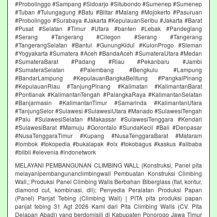
#Probolinggo #Sampang #Sidoarjo #Situbondo #Sumenep #Sumenep
#Tuban #Tulungagung #Batu #Blitar #Malang #Mojokerto #Pasuruan
#Probolinggo #Surabaya #Jakarta #KepulauanSeribu #Jakarta #Barat
#Pusat #Selatan #Timur #Utara #banten #Lebak #Pandeglang
#Serang #Tangerang #Cilegon #Serang #Tangerang
#TangerangSelatan #Bantul #GunungKidul #KulonProgo #Sleman
#Yogyakarta #Sumatera #Aceh #BandaAceh #SumateraUtara #Medan
#SumateraBarat #Padang #Riau #Pekanbaru #Jambi
#SumateraSelatan #Palembang #Bengkulu #Lampung
#BandarLampung #KepulauanBangkaBelitung #PangkalPinang
#KepulauanRiau #TanjungPinang #Kalimatan #KalimantanBarat
#Pontianak #KalimantanTengah #PalangkaRaya #KalimantanSelatan
#Banjarmasin #KalimantanTimur #Samarinda #KalimantanUtara
#TanjungSelor #Sulawesi #SulawesiUtara #Manado #SulawesiTengah
#Palu #SulawesiSelatan #Makassar #SulawesiTenggara #Kendari
#SulawesiBarat #Mamuju #Gorontalo #SundaKecil #Bali #Denpasar
#NusaTenggaraTimur #Kupang #NusaTenggaraBarat #Mataram
#lombok #tokopedia #bukalapak #olx #tokobagus #kaskus #alibaba
#blibli #elevenia #indonetwork
MELAYANI PEMBANGUNAN CLIMBING WALL (Konstruksi, Panel pita
melayanipembangunanclimbingwall Pembuatan Konstruksi Climbing
Wall,; Produksi Panel Climbing Walls Berbahan Biberglass (flat, kontur,
diamond cut, kombinasi, dll); Penyedia Peralatan Produksi Papan
(Panel) Panjat Tebing (Climbing Wall) | PITA pita produksi papan
panjat tebing 31 Agt 2026 Kami dari Pita Climbing Walls (CV. Pita
Delapan Abadi) yang berdomisili di Kabupaten Ponorogo Jawa Timur