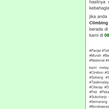
hasilnya
kebahagiaa
jika anda
Climbing
berada di
kami di
0
#Panjat #Te
#Murah #Ba
#Nasional #I
kami melay
#Cirebon #G
#Subang #S
#Tasikmala
#Cilacap #
#Pati #Pek
#Sukoharjo
#Semarang 
#Bondowoso