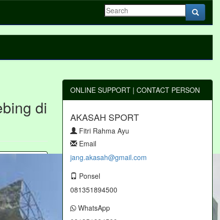
ONLINE SUPPORT | CONTACT PERSON
bing di
AKASAH SPORT
Fitri Rahma Ayu
Email
jang.akasah@gmail.com
Ponsel
081351894500
WhatsApp