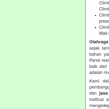
Clim
Climb
Climb
presc
Clim
Wall 
Olahraga
sejak lam
bahan yan
Panel res
baik dari
adalah ri
Kami dal
pembangu
dan
jasa
institusi
mengedep