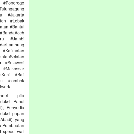
 #Ponorogo
Tulungagung
a #Jakarta
nten #Lebak
atan #Bantul
#BandaAceh
aru #Jambi
arLampung
 #Kalimatan
ntanSelatan
r #Sulawesi
 #Makassar
Kecil #Bali
am #lombok
etwork
nel pita
oduksi Panel
l); Penyedia
oduksi papan
 Abadi) yang
sa Pembuatan
al speed wall