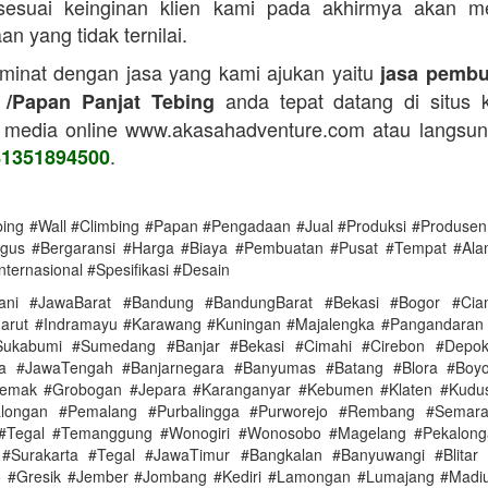
 sesuai keinginan klien kami pada akhirmya akan m
n yang tidak ternilai.
 minat dengan jasa yang kami ajukan yaitu
jasa pembu
anda tepat datang di situs 
 /Papan Panjat Tebing
 media online www.akasahadventure.com atau langsu
.
81351894500
bing #Wall #Climbing #Papan #Pengadaan #Jual #Produksi #Produsen 
gus #Bergaransi #Harga #Biaya #Pembuatan #Pusat #Tempat #Ala
nternasional #Spesifikasi #Desain
ani #JawaBarat #Bandung #BandungBarat #Bekasi #Bogor #Ciam
arut #Indramayu #Karawang #Kuningan #Majalengka #Pangandaran
ukabumi #Sumedang #Banjar #Bekasi #Cimahi #Cirebon #Depo
ya #JawaTengah #Banjarnegara #Banyumas #Batang #Blora #Boyol
Demak #Grobogan #Jepara #Karanganyar #Kebumen #Klaten #Kudu
alongan #Pemalang #Purbalingga #Purworejo #Rembang #Semar
 #Tegal #Temanggung #Wonogiri #Wonosobo #Magelang #Pekalonga
#Surakarta #Tegal #JawaTimur #Bangkalan #Banyuwangi #Blitar 
 #Gresik #Jember #Jombang #Kediri #Lamongan #Lumajang #Madi