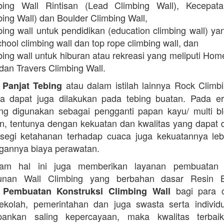
bing Wall Rintisan (Lead Climbing Wall), Kecepat
ing Wall) dan Boulder Climbing Wall,
ing wall untuk pendidikan (education climbing wall) yan
hool climbing wall dan top rope climbing wall, dan
bing wall untuk hiburan atau rekreasi yang meliputi Hom
dan Travers Climbing Wall.
atau dalam istilah lainnya Rock Climb
 Panjat Tebing
a dapat juga dilakukan pada tebing buatan. Pada er
g digunakan sebagai pengganti papan kayu/ multi b
in, tentunya dengan kekuatan dan kwalitas yang dapat 
 segi ketahanan terhadap cuaca juga kekuatannya lebi
ngannya biaya perawatan.
am hal ini juga memberikan layanan pembuatan
nan Wall Climbing yang berbahan dasar Resin 
bagi para c
 Pembuatan Konstruksi Climbing Wall
 sekolah, pemerintahan dan juga swasta serta indivi
ankan saling kepercayaan, maka kwalitas terbaik