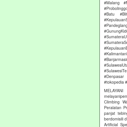
#Malang #
#Proboling
#Batu #Bl
#Kepulauan
#Pandeglang
#GunungKi
#Sumatera
#Sumater
#Kepulauan
#Kalimanta
#Banjarmas
#Sulawesi
#SulawesiT
#Denpasar
#tokopedia #
MELAYAN
melayanipem
Climbing Wa
Peralatan P
panjat tebi
berdomisili
Artificial S