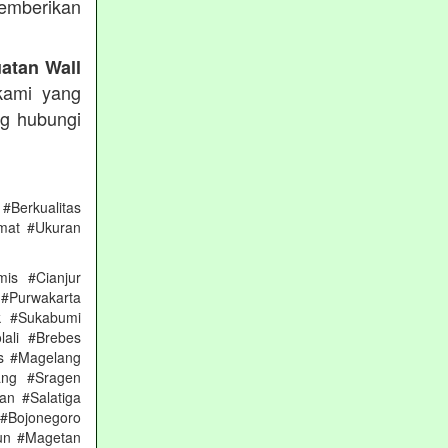
emberikan
atan Wall
kami yang
ng hubungi
#Berkualitas
mat #Ukuran
is #Cianjur
 #Purwakarta
k #Sukabumi
ali #Brebes
s #Magelang
ang #Sragen
n #Salatiga
#Bojonegoro
un #Magetan