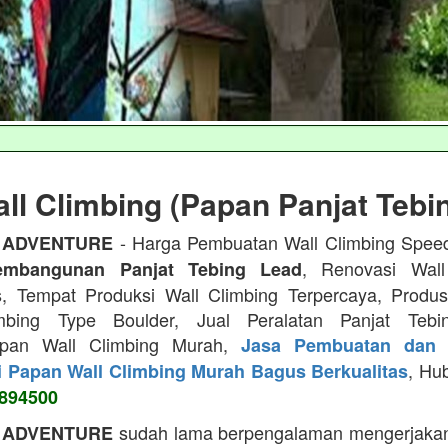
ll Climbing (Papan Panjat Tebi
- Harga Pembuatan Wall Climbing Spee
 ADVENTURE
, Renovasi Wall
embangunan Panjat Tebing Lead
s, Tempat Produksi Wall Climbing Terpercaya, Prod
mbing Type Boulder, Jual Peralatan Panjat Tebi
apan Wall Climbing Murah,
Jasa Pembuatan dan 
, Hu
i Papan Wall Climbing Murah Bagus Berkualitas
894500
sudah lama berpengalaman mengerjakan
 ADVENTURE