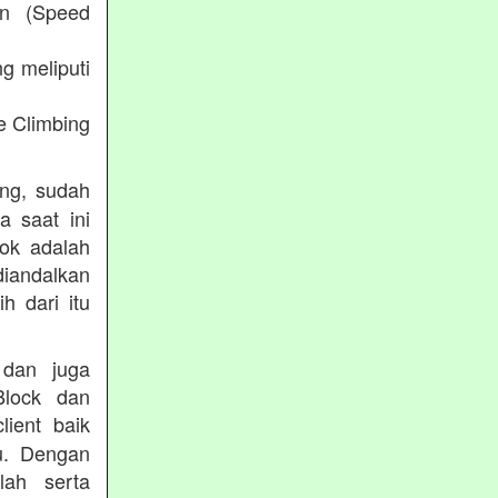
an (Speed
g meliputi
e Climbing
ing, sudah
a saat ini
lok adalah
diandalkan
h dari itu
 dan juga
Block dan
lient baik
du. Dengan
lah serta