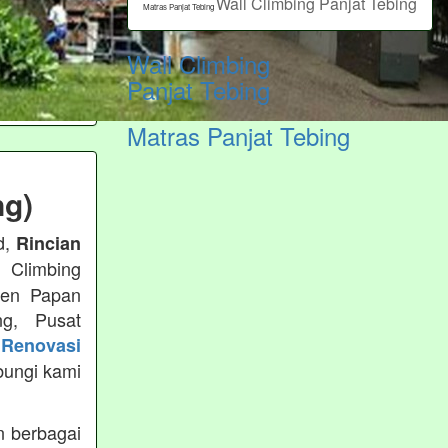
Wall Climbing Panjat Tebing
Matras Panjat Tebing
Wall Climbing
Panjat Tebing
Matras Panjat Tebing
ng)
d,
Rincian
 Climbing
usen Papan
ng, Pusat
Renovasi
bungi kami
 berbagai