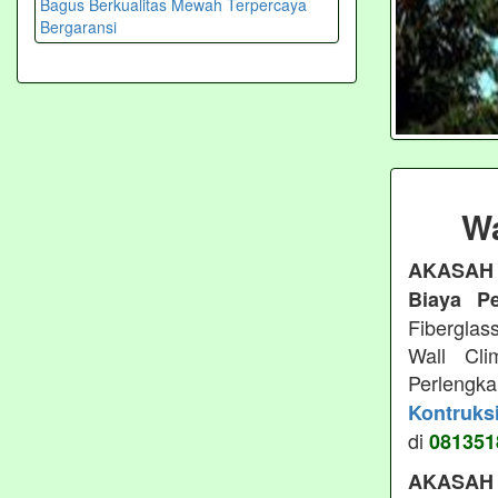
Wa
AKASAH
Biaya P
Fiberglas
Wall Cli
Perlengk
Kontruks
di
081351
AKASAH