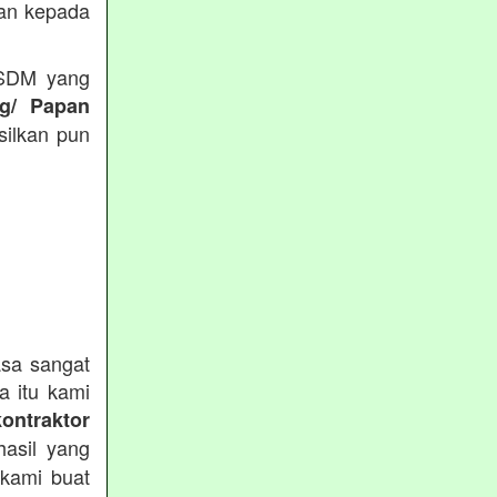
kan kepada
 SDM yang
ng/ Papan
silkan pun
sa sangat
a itu kami
kontraktor
asil yang
 kami buat