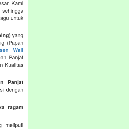
esar. Kami
 sehingga
ragu untuk
yang
bing)
ng (Papan
sen Wall
pan Panjat
n Kualitas
an Panjat
ksi dengan
eka ragam
g meliputi