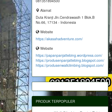
081351894500
Alamat
Duta Kranji Jln.Cendrawasih 1 Blok.B
No.66, 17134 - Indonesia
Website
https://akasahadventure.com/
Website
https://papanpanjattebing.wordpress.com/
https://produsenpanjattebing.blogspot.com/
https://produsenwallclimbing.blogspot.com/
PRODUK TERPOPULER