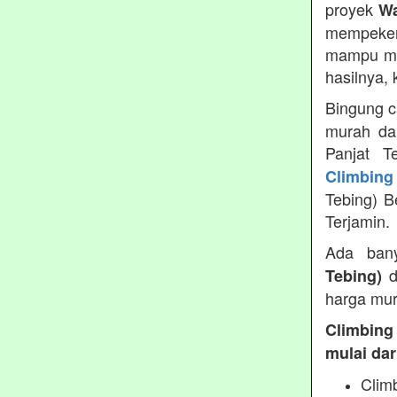
proyek
Wa
mempeker
mampu men
hasilnya,
Bingung c
murah da
Panjat T
Climbing
Tebing) B
Terjamin.
Ada ban
d
Tebing)
harga mur
Climbing
mulai dari
Clim