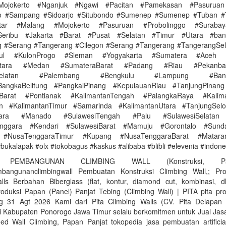
Mojokerto #Nganjuk #Ngawi #Pacitan #Pamekasan #Pasuruan
go #Sampang #Sidoarjo #Situbondo #Sumenep #Sumenep #Tuban #
itar #Malang #Mojokerto #Pasuruan #Probolinggo #Surabay
Seribu #Jakarta #Barat #Pusat #Selatan #Timur #Utara #ba
 #Serang #Tangerang #Cilegon #Serang #Tangerang #TangerangSel
dul #KulonProgo #Sleman #Yogyakarta #Sumatera #Aceh 
Utara #Medan #SumateraBarat #Padang #Riau #Pekanb
aSelatan #Palembang #Bengkulu #Lampung #Band
BangkaBelitung #PangkalPinang #KepulauanRiau #TanjungPinang
nBarat #Pontianak #KalimantanTengah #PalangkaRaya #Kalima
in #KalimantanTimur #Samarinda #KalimantanUtara #TanjungSelo
Utara #Manado #SulawesiTengah #Palu #SulawesiSelatan
enggara #Kendari #SulawesiBarat #Mamuju #Gorontalo #Sunda
 #NusaTenggaraTimur #Kupang #NusaTenggaraBarat #Matar
bukalapak #olx #tokobagus #kaskus #alibaba #blibli #elevenia #indon
I PEMBANGUNAN CLIMBING WALL (Konstruksi, Pa
bangunanclimbingwall Pembuatan Konstruksi Climbing Wall,; Pr
lls Berbahan Biberglass (flat, kontur, diamond cut, kombinasi, dl
roduksi Papan (Panel) Panjat Tebing (Climbing Wall) | PITA pita pr
ng 31 Agt 2026 Kami dari Pita Climbing Walls (CV. Pita Delapan
 di Kabupaten Ponorogo Jawa Timur selalu berkomitmen untuk Jual Ja
peed Wall Climbing, Papan Panjat tokopedia jasa pembuatan artifici