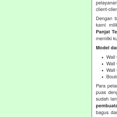
pelayanan
client-clie
Dengan b
kami mil
Panjat T
memilki ku
Model da
Wall 
Wall
Wall
Boul
Para pel
puas deng
sudah lam
pembuata
bagus dan