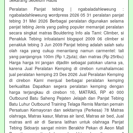
Sekarang Sebelum Habis‎
Peralatan Panjat tebing | ngabaladahleweung :
ngabaladahleweung wordpress 2026 05 31 peralatan panjat
tebing 31 Mei 2026 Berbagai peralatan digunakan selama
panjat tebing Jenis yang paling populer memanjat peralatan
secara singkat matras Bouldering Info ala Tami: Climber, si
Penakluk Tebing infoalatami blogspot 2009 06 climber si
penakluk tebing 3 Jun 2009 Panjat tebing adalah salah satu
olah raga yang cukup menantang namun carmentel: tali
yang panjangnya 100m (Rp 1,2juta); dan matras (Rp 25ribu)
Harga harga ini jangan dijadiin sebagai patokan utama ya,
karena Jual Peralatan Kemping di cirebon rumahalamcac
jual peralatan kemping 23 Des 2026 Jual Peralatan Kemping
di cirebon Kami menjual berbagai peralatan kemping
berkualitas Dapatkan segera peralatan kemping dengan
harga terjangkau di cirebon 10, MATRAS, RP 40 000
Outbound Batu Saheng Pejaten Jelajah dan Panjat Tebing
Batu Luhur Outbound Training Telaga Remis Mantan pemain
Persatuan Kemayoran dan sekitarnya (Perkesa) 78 Matras
olahraga, Matras kasur, Matras air land, Matras air bed, Jual
matras anti air di Sarana latihan untuk olahraga Panjat
Tebing Sidoarjo sangat minim Berakhir Pekan di Aeon Mall