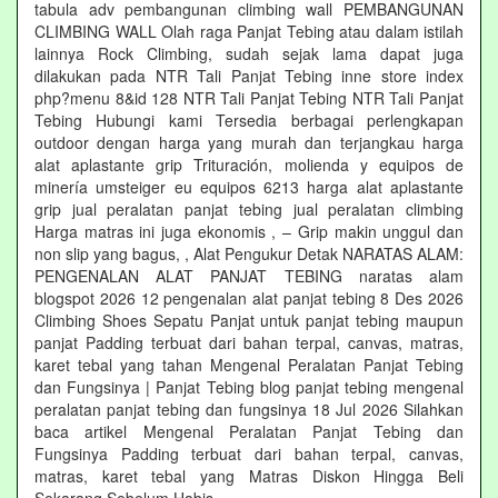
tabula adv pembangunan climbing wall PEMBANGUNAN
CLIMBING WALL Olah raga Panjat Tebing atau dalam istilah
lainnya Rock Climbing, sudah sejak lama dapat juga
dilakukan pada NTR Tali Panjat Tebing inne store index
php?menu 8&id 128 NTR Tali Panjat Tebing NTR Tali Panjat
Tebing Hubungi kami Tersedia berbagai perlengkapan
outdoor dengan harga yang murah dan terjangkau harga
alat aplastante grip Trituración, molienda y equipos de
minería umsteiger eu equipos 6213 harga alat aplastante
grip jual peralatan panjat tebing jual peralatan climbing
Harga matras ini juga ekonomis , – Grip makin unggul dan
non slip yang bagus, , Alat Pengukur Detak NARATAS ALAM:
PENGENALAN ALAT PANJAT TEBING naratas alam
blogspot 2026 12 pengenalan alat panjat tebing 8 Des 2026
Climbing Shoes Sepatu Panjat untuk panjat tebing maupun
panjat Padding terbuat dari bahan terpal, canvas, matras,
karet tebal yang tahan Mengenal Peralatan Panjat Tebing
dan Fungsinya | Panjat Tebing blog panjat tebing mengenal
peralatan panjat tebing dan fungsinya 18 Jul 2026 Silahkan
baca artikel Mengenal Peralatan Panjat Tebing dan
Fungsinya Padding terbuat dari bahan terpal, canvas,
matras, karet tebal yang Matras Diskon Hingga Beli