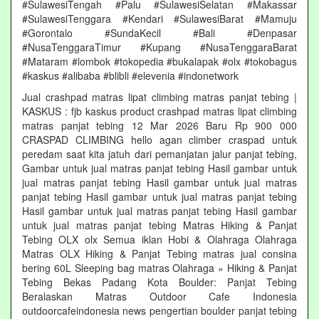
#SulawesiTengah #Palu #SulawesiSelatan #Makassar
#SulawesiTenggara #Kendari #SulawesiBarat #Mamuju
#Gorontalo #SundaKecil #Bali #Denpasar
#NusaTenggaraTimur #Kupang #NusaTenggaraBarat
#Mataram #lombok #tokopedia #bukalapak #olx #tokobagus
#kaskus #alibaba #blibli #elevenia #indonetwork
Jual crashpad matras lipat climbing matras panjat tebing |
KASKUS : fjb kaskus product crashpad matras lipat climbing
matras panjat tebing 12 Mar 2026 Baru Rp 900 000
CRASPAD CLIMBING hello agan climber craspad untuk
peredam saat kita jatuh dari pemanjatan jalur panjat tebing,
Gambar untuk jual matras panjat tebing Hasil gambar untuk
jual matras panjat tebing Hasil gambar untuk jual matras
panjat tebing Hasil gambar untuk jual matras panjat tebing
Hasil gambar untuk jual matras panjat tebing Hasil gambar
untuk jual matras panjat tebing Matras Hiking & Panjat
Tebing OLX olx Semua iklan Hobi & Olahraga Olahraga
Matras OLX Hiking & Panjat Tebing matras jual consina
bering 60L Sleeping bag matras Olahraga » Hiking & Panjat
Tebing Bekas Padang Kota Boulder: Panjat Tebing
Beralaskan Matras Outdoor Cafe Indonesia
outdoorcafeindonesia news pengertian boulder panjat tebing