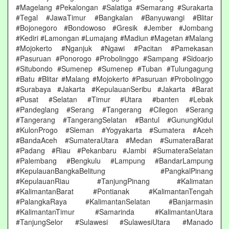
#Magelang #Pekalongan #Salatiga #Semarang #Surakarta
#Tegal #JawaTimur #Bangkalan #Banyuwangi #Blitar
#Bojonegoro #Bondowoso #Gresik #Jember #Jombang
#Kediri #Lamongan #Lumajang #Madiun #Magetan #Malang
#Mojokerto #Nganjuk #Ngawi #Pacitan #Pamekasan
#Pasuruan #Ponorogo #Probolinggo #Sampang #Sidoarjo
#Situbondo #Sumenep #Sumenep #Tuban #Tulungagung
#Batu #Blitar #Malang #Mojokerto #Pasuruan #Probolinggo
#Surabaya #Jakarta #KepulauanSeribu #Jakarta #Barat
#Pusat #Selatan #Timur #Utara #banten #Lebak
#Pandeglang #Serang #Tangerang #Cilegon #Serang
#Tangerang #TangerangSelatan #Bantul #GunungKidul
#KulonProgo #Sleman #Yogyakarta #Sumatera #Aceh
#BandaAceh #SumateraUtara #Medan #SumateraBarat
#Padang #Riau #Pekanbaru #Jambi #SumateraSelatan
#Palembang #Bengkulu #Lampung #BandarLampung
#KepulauanBangkaBelitung #PangkalPinang
#KepulauanRiau #TanjungPinang #Kalimatan
#KalimantanBarat #Pontianak #KalimantanTengah
#PalangkaRaya #KalimantanSelatan #Banjarmasin
#KalimantanTimur #Samarinda #KalimantanUtara
#TanjungSelor #Sulawesi #SulawesiUtara #Manado