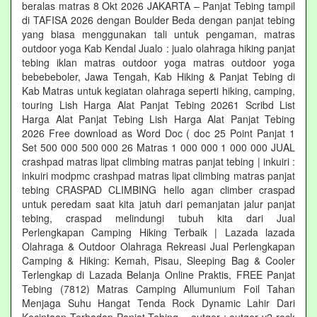
beralas matras 8 Okt 2026 JAKARTA – Panjat Tebing tampil
di TAFISA 2026 dengan Boulder Beda dengan panjat tebing
yang biasa menggunakan tali untuk pengaman, matras
outdoor yoga Kab Kendal Jualo : jualo olahraga hiking panjat
tebing iklan matras outdoor yoga matras outdoor yoga
bebebeboler, Jawa Tengah, Kab Hiking & Panjat Tebing di
Kab Matras untuk kegiatan olahraga seperti hiking, camping,
touring Lish Harga Alat Panjat Tebing 20261 Scribd List
Harga Alat Panjat Tebing Lish Harga Alat Panjat Tebing
2026 Free download as Word Doc ( doc 25 Point Panjat 1
Set 500 000 500 000 26 Matras 1 000 000 1 000 000 JUAL
crashpad matras lipat climbing matras panjat tebing | inkuiri :
inkuiri modpmc crashpad matras lipat climbing matras panjat
tebing CRASPAD CLIMBING hello agan climber craspad
untuk peredam saat kita jatuh dari pemanjatan jalur panjat
tebing, craspad melindungi tubuh kita dari Jual
Perlengkapan Camping Hiking Terbaik | Lazada lazada
Olahraga & Outdoor Olahraga Rekreasi Jual Perlengkapan
Camping & Hiking: Kemah, Pisau, Sleeping Bag & Cooler
Terlengkap di Lazada Belanja Online Praktis, FREE Panjat
Tebing (7812) Matras Camping Allumunium Foil Tahan
Menjaga Suhu Hangat Tenda Rock Dynamic Lahir Dari