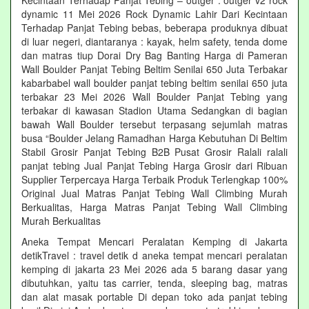
Kecintaan Terhadap Panjat Tebing – outger : outger v2 rock
dynamic 11 Mei 2026 Rock Dynamic Lahir Dari Kecintaan
Terhadap Panjat Tebing bebas, beberapa produknya dibuat
di luar negeri, diantaranya : kayak, helm safety, tenda dome
dan matras tiup Dorai Dry Bag Banting Harga di Pameran
Wall Boulder Panjat Tebing Beltim Senilai 650 Juta Terbakar
kabarbabel wall boulder panjat tebing beltim senilai 650 juta
terbakar 23 Mei 2026 Wall Boulder Panjat Tebing yang
terbakar di kawasan Stadion Utama Sedangkan di bagian
bawah Wall Boulder tersebut terpasang sejumlah matras
busa “Boulder Jelang Ramadhan Harga Kebutuhan Di Beltim
Stabil Grosir Panjat Tebing B2B Pusat Grosir Ralali‎ ralali
panjat tebing‎ Jual Panjat Tebing Harga Grosir dari Ribuan
Supplier Terpercaya Harga Terbaik Produk Terlengkap 100%
Original Jual Matras Panjat Tebing Wall Climbing Murah
Berkualitas, Harga Matras Panjat Tebing Wall Climbing
Murah Berkualitas
Aneka Tempat Mencari Peralatan Kemping di Jakarta
detikTravel : travel detik d aneka tempat mencari peralatan
kemping di jakarta 23 Mei 2026 ada 5 barang dasar yang
dibutuhkan, yaitu tas carrier, tenda, sleeping bag, matras
dan alat masak portable Di depan toko ada panjat tebing