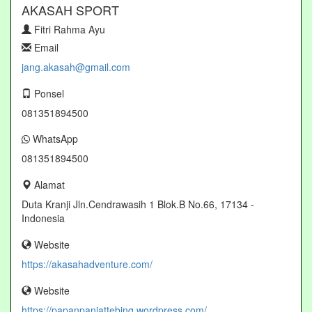
AKASAH SPORT
Fitri Rahma Ayu
Email
jang.akasah@gmail.com
Ponsel
081351894500
WhatsApp
081351894500
Alamat
Duta Kranji Jln.Cendrawasih 1 Blok.B No.66, 17134 -
Indonesia
Website
https://akasahadventure.com/
Website
https://papanpanjattebing.wordpress.com/