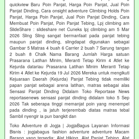
quickview Baru Poin Panjat, Harga Poin Panjat, Jual Poin
Panjat Dinding, Cara onsight adventure Climbing Holds Poin
Panjat, Harga Poin Panjat, Jual Poin Panjat Dinding, Cara
Membuat Poin Panjat, Poin Panjat Tebing, Lpj climbing am
SlideShare : slideshare net Cuneks lpj climbing am 5 Mar
2026 Sling Sling sangat bermanfaat pada panjat tebing
maupun panjat dinding, slingdapat digunakan sebagai
Gambar 5 Matras 4 buah 6 Carrier 2 buah 7 Sarung tangan
2 buah 8 Chalk Nama Barang Jumlah Harga satuan
Prasarana Latihan Minim, Meranti Tetap Kirim 4 Atlet ke
Kejurda datariau Prasarana Latihan Minim Meranti Tetap
Kirim 4 Atlet ke Kejurda 19 Jul 2026 Mereka untuk mengikuti
Kejuaraan Daerah (Kejurda) Panjat Tebing tidak memiliki
papan panjat sebagai arena latihan, matras sebagai alas
Sensasi Panjat Dinding Didalam Toko Reportase News
reportasenews sensasi panjat dinding didalam toko 5 Sep
2026 Tak seberapa tinggi memanjat poin yang menempel
pada dinding , ia jatuh terjerembab diatas matras tebal
Sambil nyengir ia pun bangkit dan
Toko Adventure di Jogja | JogjaBagus Layanan Informasi
Bisnis : jogjabagus fashion adventure adventure Macam
Barang yang tersedia: Alat Hiking, Alat Panjat Tebing, Alat