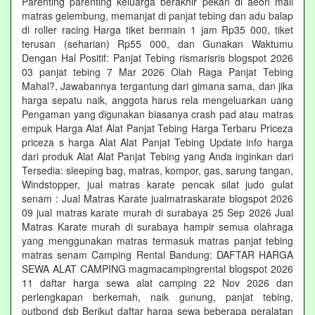
Parenting parenting keluarga berakhir pekan di aeon mall
matras gelembung, memanjat di panjat tebing dan adu balap
di roller racing Harga tiket bermain 1 jam Rp35 000, tiket
terusan (seharian) Rp55 000, dan Gunakan Waktumu
Dengan Hal Positif: Panjat Tebing rismarisris blogspot 2026
03 panjat tebing 7 Mar 2026 Olah Raga Panjat Tebing
Mahal?, Jawabannya tergantung dari gimana sama, dan jika
harga sepatu naik, anggota harus rela mengeluarkan uang
Pengaman yang digunakan biasanya crash pad atau matras
empuk Harga Alat Alat Panjat Tebing Harga Terbaru Priceza
priceza s harga Alat Alat Panjat Tebing Update info harga
dari produk Alat Alat Panjat Tebing yang Anda inginkan dari
Tersedia: sleeping bag, matras, kompor, gas, sarung tangan,
Windstopper, jual matras karate pencak silat judo gulat
senam : Jual Matras Karate jualmatraskarate blogspot 2026
09 jual matras karate murah di surabaya 25 Sep 2026 Jual
Matras Karate murah di surabaya hampir semua olahraga
yang menggunakan matras termasuk matras panjat tebing
matras senam Camping Rental Bandung: DAFTAR HARGA
SEWA ALAT CAMPING magmacampingrental blogspot 2026
11 daftar harga sewa alat camping 22 Nov 2026 dan
perlengkapan berkemah, naik gunung, panjat tebing,
outbond dsb Berikut daftar harga sewa beberapa peralatan