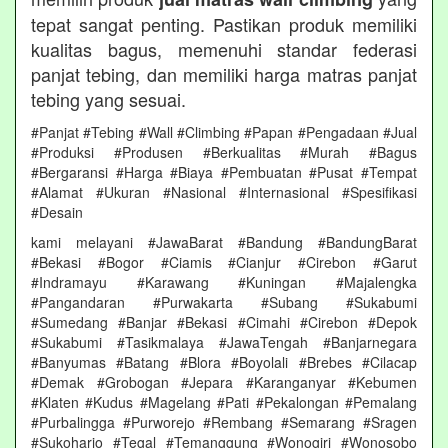
tepat sangat penting. Pastikan produk memiliki
kualitas bagus, memenuhi standar federasi
panjat tebing, dan memiliki harga matras panjat
tebing yang sesuai.
#Panjat #Tebing #Wall #Climbing #Papan #Pengadaan #Jual
#Produksi #Produsen #Berkualitas #Murah #Bagus
#Bergaransi #Harga #Biaya #Pembuatan #Pusat #Tempat
#Alamat #Ukuran #Nasional #Internasional #Spesifikasi
#Desain
kami melayani #JawaBarat #Bandung #BandungBarat
#Bekasi #Bogor #Ciamis #Cianjur #Cirebon #Garut
#Indramayu #Karawang #Kuningan #Majalengka
#Pangandaran #Purwakarta #Subang #Sukabumi
#Sumedang #Banjar #Bekasi #Cimahi #Cirebon #Depok
#Sukabumi #Tasikmalaya #JawaTengah #Banjarnegara
#Banyumas #Batang #Blora #Boyolali #Brebes #Cilacap
#Demak #Grobogan #Jepara #Karanganyar #Kebumen
#Klaten #Kudus #Magelang #Pati #Pekalongan #Pemalang
#Purbalingga #Purworejo #Rembang #Semarang #Sragen
#Sukoharjo #Tegal #Temanggung #Wonogiri #Wonosobo