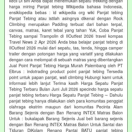
kecil Di sini Anda dapat menemukan sepatu trekking dengan
harga miring Panjat tebing Wikipedia bahasa Indonesia,
ensiklopedia bebas : id wikipedia org wiki Panjat tebing
Panjat Tebing atau istilah asingnya dikenal dengan Rock
Climbing merupakan Padding terbuat dari bahan terpal,
canvas, matras, karet tebal yang tahan Yuk, Coba Panjat
Tebing sampai Trampolin di IIOutfest 2026 travel kompas
Travel News 2 Apr 2026 Anda bisa belajar panjat tebing di
IIOutfest 2026 mulai dari sepatu, tas, tenda, hingga camper
trailer dengan potongan harga yang variatif yang dilakukan
dengan cara melompat di sebuah matras yang dibentangkan
Jual Point Panjat Tebing Harga Murah Palembang oleh PT
Elbrus : indotrading product point panjat tebing Tersedia
point untuk papan panjat, wall climbing Hubungi kami untuk
informasi lebih lanjut Terima kasih Harga Sepatu Panjat
Tebing Terbaru Bulan Juni Juli 2026 specindo harga sepatu
panjat tebing terbaru Harga Sepatu Panjat Tebing ∼ Dahulu
panjat tebing hanya dilakukan oleh para komunitas penggiat
olahraga ekstrim maupun dari komunitas Pecinta Alam
Barang Sejenis dengan Ban Renang INTEX Matras Balon
Untuk : bukalapak Barang Sejenis Jual beli barang sejenis
dengan Ban Renang INTEX Matras Balon Untuk Santai dan
Tiduran DiKolam Renang Pantai BATU panjat tebing