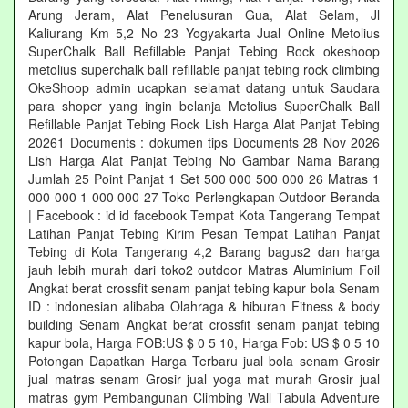
Arung Jeram, Alat Penelusuran Gua, Alat Selam, Jl
Kaliurang Km 5,2 No 23 Yogyakarta Jual Online Metolius
SuperChalk Ball Refillable Panjat Tebing Rock okeshoop
metolius superchalk ball refillable panjat tebing rock climbing
OkeShoop admin ucapkan selamat datang untuk Saudara
para shoper yang ingin belanja Metolius SuperChalk Ball
Refillable Panjat Tebing Rock Lish Harga Alat Panjat Tebing
20261 Documents : dokumen tips Documents 28 Nov 2026
Lish Harga Alat Panjat Tebing No Gambar Nama Barang
Jumlah 25 Point Panjat 1 Set 500 000 500 000 26 Matras 1
000 000 1 000 000 27 Toko Perlengkapan Outdoor Beranda
| Facebook : id id facebook Tempat Kota Tangerang Tempat
Latihan Panjat Tebing Kirim Pesan Tempat Latihan Panjat
Tebing di Kota Tangerang 4,2 Barang bagus2 dan harga
jauh lebih murah dari toko2 outdoor Matras Aluminium Foil
Angkat berat crossfit senam panjat tebing kapur bola Senam
ID : indonesian alibaba Olahraga & hiburan Fitness & body
building Senam Angkat berat crossfit senam panjat tebing
kapur bola, Harga FOB:US $ 0 5 10, Harga Fob: US $ 0 5 10
Potongan Dapatkan Harga Terbaru jual bola senam Grosir
jual matras senam Grosir jual yoga mat murah Grosir jual
matras gym Pembangunan Climbing Wall Tabula Adventure