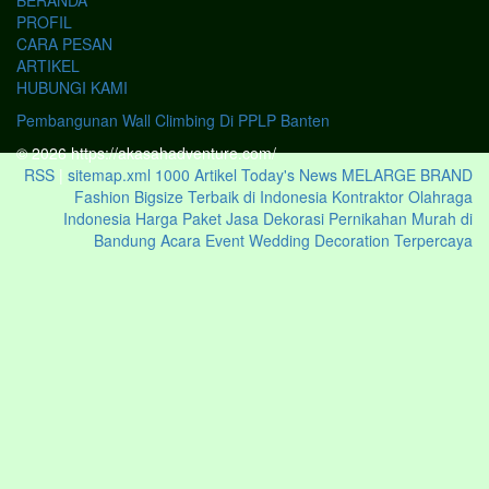
BERANDA
PROFIL
CARA PESAN
ARTIKEL
HUBUNGI KAMI
Pembangunan Wall Climbing Di PPLP Banten
© 2026 https://akasahadventure.com/
RSS
|
sitemap.xml
1000 Artikel
Today's News
MELARGE BRAND
Fashion Bigsize Terbaik di Indonesia
Kontraktor Olahraga
Indonesia
Harga Paket Jasa Dekorasi Pernikahan Murah di
Bandung Acara Event Wedding Decoration Terpercaya