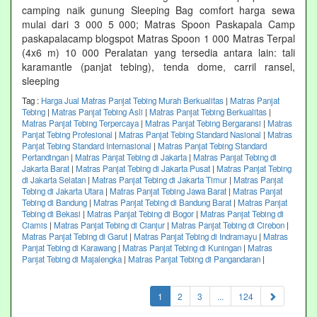
camping naik gunung Sleeping Bag comfort harga sewa
mulai dari 3 000 5 000; Matras Spoon Paskapala Camp
paskapalacamp blogspot Matras Spoon 1 000 Matras Terpal
(4x6 m) 10 000 Peralatan yang tersedia antara lain: tali
karamantle (panjat tebing), tenda dome, carril ransel,
sleeping
Tag :
Harga Jual Matras Panjat Tebing Murah Berkualitas
|
Matras Panjat
Tebing
|
Matras Panjat Tebing Asli
|
Matras Panjat Tebing Berkualitas
|
Matras Panjat Tebing Terpercaya
|
Matras Panjat Tebing Bergaransi
|
Matras
Panjat Tebing Profesional
|
Matras Panjat Tebing Standard Nasional
|
Matras
Panjat Tebing Standard Internasional
|
Matras Panjat Tebing Standard
Pertandingan
|
Matras Panjat Tebing di Jakarta
|
Matras Panjat Tebing di
Jakarta Barat
|
Matras Panjat Tebing di Jakarta Pusat
|
Matras Panjat Tebing
di Jakarta Selatan
|
Matras Panjat Tebing di Jakarta Timur
|
Matras Panjat
Tebing di Jakarta Utara
|
Matras Panjat Tebing Jawa Barat
|
Matras Panjat
Tebing di Bandung
|
Matras Panjat Tebing di Bandung Barat
|
Matras Panjat
Tebing di Bekasi
|
Matras Panjat Tebing di Bogor
|
Matras Panjat Tebing di
Ciamis
|
Matras Panjat Tebing di Cianjur
|
Matras Panjat Tebing di Cirebon
|
Matras Panjat Tebing di Garut
|
Matras Panjat Tebing di Indramayu
|
Matras
Panjat Tebing di Karawang
|
Matras Panjat Tebing di Kuningan
|
Matras
Panjat Tebing di Majalengka
|
Matras Panjat Tebing di Pangandaran
|
(current)
1
2
3
...
124